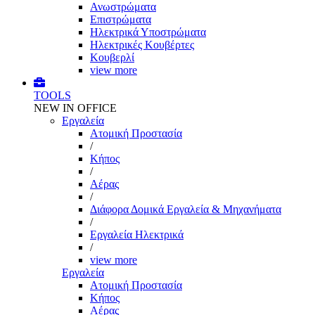
Ανωστρώματα
Επιστρώματα
Ηλεκτρικά Υποστρώματα
Ηλεκτρικές Κουβέρτες
Κουβερλί
view more
TOOLS
NEW IN OFFICE
Εργαλεία
Aτομική Προστασία
/
Kήπος
/
Αέρας
/
Διάφορα Δομικά Εργαλεία & Μηχανήματα
/
Εργαλεία Ηλεκτρικά
/
view more
Εργαλεία
Aτομική Προστασία
Kήπος
Αέρας