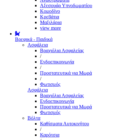
Αξεσουάρ Υπνοδωματίου
Κομοδίνο
Κρεβάτια
Μαξιλάρια
view more
Βρεφικά - Παιδικά
Ασφάλεια
Βραχιόλια Ασφαλείας
/
Ενδοεπικοινωνία
/
Προστατευτικά για Μωρά
/
Φωτισμός
Ασφάλεια
Βραχιόλια Ασφαλείας
Ενδοεπικοινωνία
Προστατευτικά για Μωρά
Φωτισμός
Βόλτα
Καθίσματα Αυτοκινήτου
/
Καρότσια