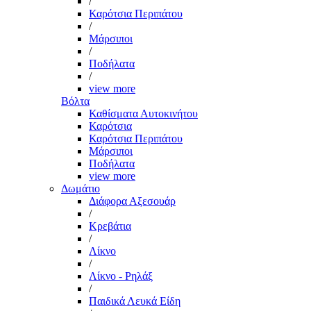
/
Καρότσια Περιπάτου
/
Μάρσιποι
/
Ποδήλατα
/
view more
Βόλτα
Καθίσματα Αυτοκινήτου
Καρότσια
Καρότσια Περιπάτου
Μάρσιποι
Ποδήλατα
view more
Δωμάτιο
Διάφορα Αξεσουάρ
/
Κρεβάτια
/
Λίκνο
/
Λίκνο - Ρηλάξ
/
Παιδικά Λευκά Είδη