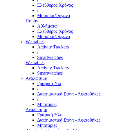
Ελεύθερος Χρόνος
/
Μουσικά Όργανα
Hobby
Αθλήματα
Ελεύθερος Χρόνος
Μουσικά Όργανα
Wearables
Activity Trackers
/
Smartwatches
Wearables
Activity Trackers
Smartwatches
Αναλώσιμα
Γραφική Ύλη
/
Διαφημιστικά Σταντ - Αφισοθήκες
/
Μπαταρίες
Αναλώσιμα
Γραφική Ύλη
Διαφημιστικά Σταντ - Αφισοθήκες
Μπαταρίες