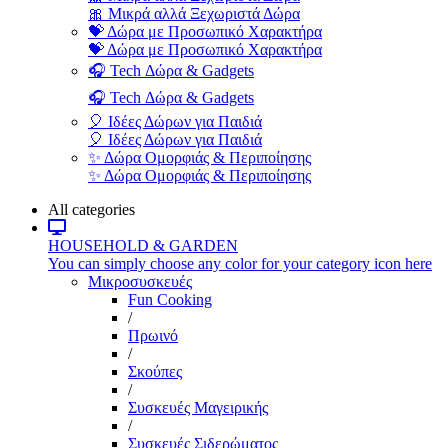
🎀 Μικρά αλλά Ξεχωριστά Δώρα
💝 Δώρα με Προσωπικό Χαρακτήρα
💝 Δώρα με Προσωπικό Χαρακτήρα
🎧 Tech Δώρα & Gadgets
🎧 Tech Δώρα & Gadgets
🎈 Ιδέες Δώρων για Παιδιά
🎈 Ιδέες Δώρων για Παιδιά
✨ Δώρα Ομορφιάς & Περιποίησης
✨ Δώρα Ομορφιάς & Περιποίησης
All categories
HOUSEHOLD & GARDEN
You can simply choose any color for your category icon here
Μικροσυσκευές
Fun Cooking
/
Πρωινό
/
Σκούπες
/
Συσκευές Μαγειρικής
/
Συσκευές Σιδερώματος