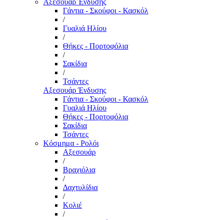
Αξεσουάρ Ένδυσης
Γάντια - Σκούφοι - Κασκόλ
/
Γυαλιά Ηλίου
/
Θήκες - Πορτοφόλια
/
Σακίδια
/
Τσάντες
Αξεσουάρ Ένδυσης
Γάντια - Σκούφοι - Κασκόλ
Γυαλιά Ηλίου
Θήκες - Πορτοφόλια
Σακίδια
Τσάντες
Κόσμημα - Ρολόι
Αξεσουάρ
/
Βραχιόλια
/
Δαχτυλίδια
/
Κολιέ
/