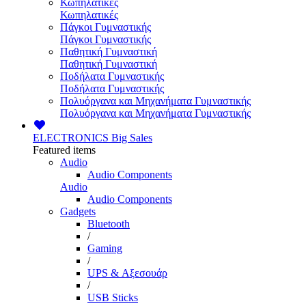
Κωπηλατικές
Κωπηλατικές
Πάγκοι Γυμναστικής
Πάγκοι Γυμναστικής
Παθητική Γυμναστική
Παθητική Γυμναστική
Ποδήλατα Γυμναστικής
Ποδήλατα Γυμναστικής
Πολυόργανα και Μηχανήματα Γυμναστικής
Πολυόργανα και Μηχανήματα Γυμναστικής
ELECTRONICS
Big Sales
Featured items
Audio
Audio Components
Audio
Audio Components
Gadgets
Bluetooth
/
Gaming
/
UPS & Αξεσουάρ
/
USB Sticks