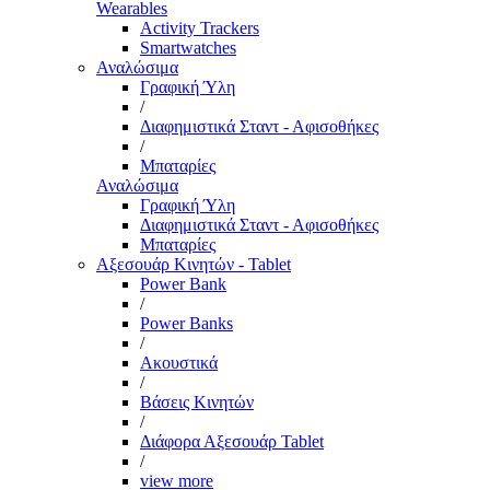
Wearables
Activity Trackers
Smartwatches
Αναλώσιμα
Γραφική Ύλη
/
Διαφημιστικά Σταντ - Αφισοθήκες
/
Μπαταρίες
Αναλώσιμα
Γραφική Ύλη
Διαφημιστικά Σταντ - Αφισοθήκες
Μπαταρίες
Αξεσουάρ Κινητών - Tablet
Power Bank
/
Power Banks
/
Ακουστικά
/
Βάσεις Κινητών
/
Διάφορα Αξεσουάρ Tablet
/
view more