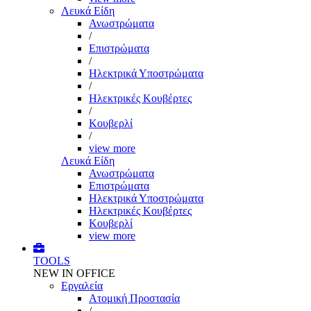
Λευκά Είδη
Ανωστρώματα
/
Επιστρώματα
/
Ηλεκτρικά Υποστρώματα
/
Ηλεκτρικές Κουβέρτες
/
Κουβερλί
/
view more
Λευκά Είδη
Ανωστρώματα
Επιστρώματα
Ηλεκτρικά Υποστρώματα
Ηλεκτρικές Κουβέρτες
Κουβερλί
view more
TOOLS
NEW IN OFFICE
Εργαλεία
Aτομική Προστασία
/