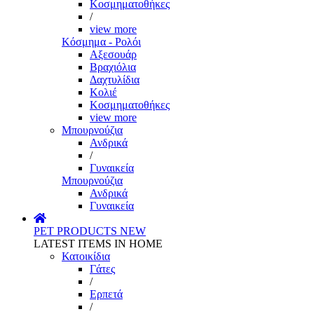
Κοσμηματοθήκες
/
view more
Κόσμημα - Ρολόι
Αξεσουάρ
Βραχιόλια
Δαχτυλίδια
Κολιέ
Κοσμηματοθήκες
view more
Μπουρνούζια
Ανδρικά
/
Γυναικεία
Μπουρνούζια
Ανδρικά
Γυναικεία
PET PRODUCTS
NEW
LATEST ITEMS IN HOME
Κατοικίδια
Γάτες
/
Ερπετά
/