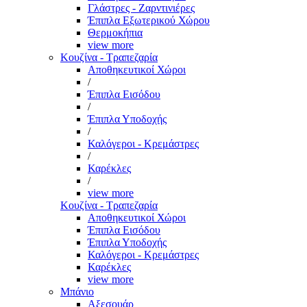
Γλάστρες - Ζαρντινιέρες
Έπιπλα Εξωτερικού Χώρου
Θερμοκήπια
view more
Κουζίνα - Τραπεζαρία
Αποθηκευτικοί Χώροι
/
Έπιπλα Εισόδου
/
Έπιπλα Υποδοχής
/
Καλόγεροι - Κρεμάστρες
/
Καρέκλες
/
view more
Κουζίνα - Τραπεζαρία
Αποθηκευτικοί Χώροι
Έπιπλα Εισόδου
Έπιπλα Υποδοχής
Καλόγεροι - Κρεμάστρες
Καρέκλες
view more
Μπάνιο
Αξεσουάρ