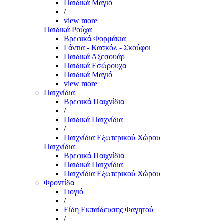
Παιδικά Μαγιό
/
view more
Παιδικά Ρούχα
Βρεφικά Φορμάκια
Γάντια - Κασκόλ - Σκούφοι
Παιδικά Αξεσουάρ
Παιδικά Εσώρουχα
Παιδικά Μαγιό
view more
Παιχνίδια
Βρεφικά Παιχνίδια
/
Παιδικά Παιχνίδια
/
Παιχνίδια Εξωτερικού Χώρου
Παιχνίδια
Βρεφικά Παιχνίδια
Παιδικά Παιχνίδια
Παιχνίδια Εξωτερικού Χώρου
Φροντίδα
Γιογιό
/
Είδη Εκπαίδευσης Φαγητού
/