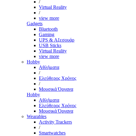
/
Virtual Reality
/
view more
Gadgets
Bluetooth
Gaming
UPS & Αξεσουάρ
USB Sticks
Virtual Reality
view more
Hobby
Αθλήματα
/
Ελεύθερος Χρόνος
/
Μουσικά Όργανα
Hobby
Αθλήματα
Ελεύθερος Χρόνος
Μουσικά Όργανα
Wearables
Activity Trackers
/
Smartwatches