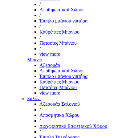
/
Αποθηκευτικοί Χώροι
/
Έπιπλο μπάνιου νιπτήρα
/
Καθρέπτες Μπάνιου
/
Πετσέτες Μπάνιου
/
view more
Μπάνιο
Αξεσουάρ
Αποθηκευτικοί Χώροι
Έπιπλο μπάνιου νιπτήρα
Καθρέπτες Μπάνιου
Πετσέτες Μπάνιου
view more
Σαλόνι
Αξεσουάρ Σαλονιού
/
Αποσμητικά Χώρου
/
Διαχωριστικά Εσωτερικού Χώρου
/
Έπιπλα Τηλεόρασης