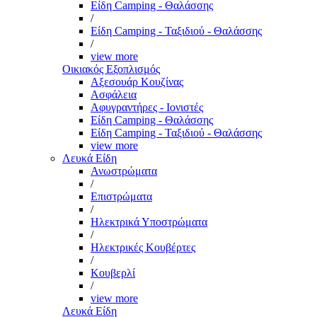
Είδη Camping - Θαλάσσης
/
Είδη Camping - Ταξιδιού - Θαλάσσης
/
view more
Οικιακός Εξοπλισμός
Αξεσουάρ Κουζίνας
Ασφάλεια
Αφυγραντήρες - Ιονιστές
Είδη Camping - Θαλάσσης
Είδη Camping - Ταξιδιού - Θαλάσσης
view more
Λευκά Είδη
Ανωστρώματα
/
Επιστρώματα
/
Ηλεκτρικά Υποστρώματα
/
Ηλεκτρικές Κουβέρτες
/
Κουβερλί
/
view more
Λευκά Είδη