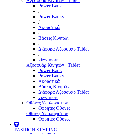
Αξεσουάρ Κινητών - Tablet
Power Bank
/
Power Banks
/
Ακουστικά
/
Βάσεις Κινητών
/
Διάφορα Αξεσουάρ Tablet
/
view more
Αξεσουάρ Κινητών - Tablet
Power Bank
Power Banks
Ακουστικά
Βάσεις Κινητών
Διάφορα Αξεσουάρ Tablet
view more
Οθόνες Υπολογιστών
Φορητές Οθόνες
Οθόνες Υπολογιστών
Φορητές Οθόνες
FASHION STYLING