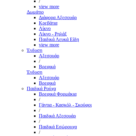
/
view more
Δωμάτιο
Διάφορα Αξεσουάρ
Κρεβάτια
Λίκνο
Λίκνο - Ρηλάξ
Παιδικά Λευκά Είδη
view more
Ένδυση
Αξεσουάρ
/
Βρεφικά
Ένδυση
Αξεσουάρ
Βρεφικά
Παιδικά Ρούχα
Βρεφικά Φορμάκια
/
Γάντια - Κασκόλ - Σκούφοι
/
Παιδικά Αξεσουάρ
/
Παιδικά Εσώρουχα
/