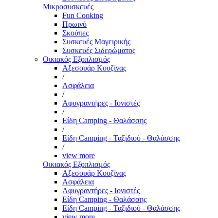
Μικροσυσκευές
Fun Cooking
Πρωινό
Σκούπες
Συσκευές Μαγειρικής
Συσκευές Σιδερώματος
Οικιακός Εξοπλισμός
Αξεσουάρ Κουζίνας
/
Ασφάλεια
/
Αφυγραντήρες - Ιονιστές
/
Είδη Camping - Θαλάσσης
/
Είδη Camping - Ταξιδιού - Θαλάσσης
/
view more
Οικιακός Εξοπλισμός
Αξεσουάρ Κουζίνας
Ασφάλεια
Αφυγραντήρες - Ιονιστές
Είδη Camping - Θαλάσσης
Είδη Camping - Ταξιδιού - Θαλάσσης
view more