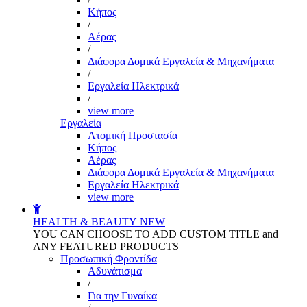
Kήπος
/
Αέρας
/
Διάφορα Δομικά Εργαλεία & Μηχανήματα
/
Εργαλεία Ηλεκτρικά
/
view more
Εργαλεία
Aτομική Προστασία
Kήπος
Αέρας
Διάφορα Δομικά Εργαλεία & Μηχανήματα
Εργαλεία Ηλεκτρικά
view more
HEALTH & BEAUTY
NEW
YOU CAN CHOOSE TO ADD CUSTOM TITLE and
ANY FEATURED PRODUCTS
Προσωπική Φροντίδα
Αδυνάτισμα
/
Για την Γυναίκα