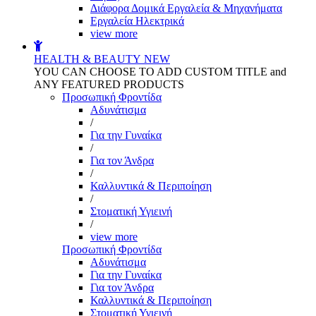
Διάφορα Δομικά Εργαλεία & Μηχανήματα
Εργαλεία Ηλεκτρικά
view more
HEALTH & BEAUTY
NEW
YOU CAN CHOOSE TO ADD CUSTOM TITLE and
ANY FEATURED PRODUCTS
Προσωπική Φροντίδα
Αδυνάτισμα
/
Για την Γυναίκα
/
Για τον Άνδρα
/
Καλλυντικά & Περιποίηση
/
Στοματική Υγιεινή
/
view more
Προσωπική Φροντίδα
Αδυνάτισμα
Για την Γυναίκα
Για τον Άνδρα
Καλλυντικά & Περιποίηση
Στοματική Υγιεινή