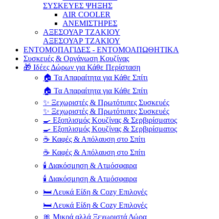
ΣΥΣΚΕΥΕΣ ΨΗΞΗΣ
AIR COOLER
ΑΝΕΜΙΣΤΗΡΕΣ
ΑΞΕΣΟΥΑΡ ΤΖΑΚΙΟΥ
ΑΞΕΣΟΥΑΡ ΤΖΑΚΙΟΥ
ΕΝΤΟΜΟΠΑΓΙΔΕΣ - ΕΝΤΟΜΟΑΠΩΘΗΤΙΚΑ
Συσκευές & Οργάνωση Κουζίνας
🎁 Ιδέες Δώρων για Κάθε Περίσταση
🏠 Τα Απαραίτητα για Κάθε Σπίτι
🏠 Τα Απαραίτητα για Κάθε Σπίτι
✨ Ξεχωριστές & Πρωτότυπες Συσκευές
✨ Ξεχωριστές & Πρωτότυπες Συσκευές
🍳 Εξοπλισμός Κουζίνας & Σερβιρίσματος
🍳 Εξοπλισμός Κουζίνας & Σερβιρίσματος
☕ Καφές & Απόλαυση στο Σπίτι
☕ Καφές & Απόλαυση στο Σπίτι
🕯️ Διακόσμηση & Ατμόσφαιρα
🕯️ Διακόσμηση & Ατμόσφαιρα
🛏️ Λευκά Είδη & Cozy Επιλογές
🛏️ Λευκά Είδη & Cozy Επιλογές
🎀 Μικρά αλλά Ξεχωριστά Δώρα