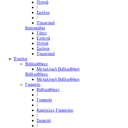
Πτηνά
/
Σκύλοι
/
Τρωκτικά
Κατοικίδια
Γάτες
Ερπετά
Πτηνά
Σκύλοι
Τρωκτικά
Έπιπλα
Βιβλιοθήκες
Μεταλλική Βιβλιοθήκη
Βιβλιοθήκες
Μεταλλική Βιβλιοθήκη
Γραφείο
Βιβλιοθήκες
/
Γραφεία
/
Καρέκλες Γραφείου
/
Σκαμπό
/