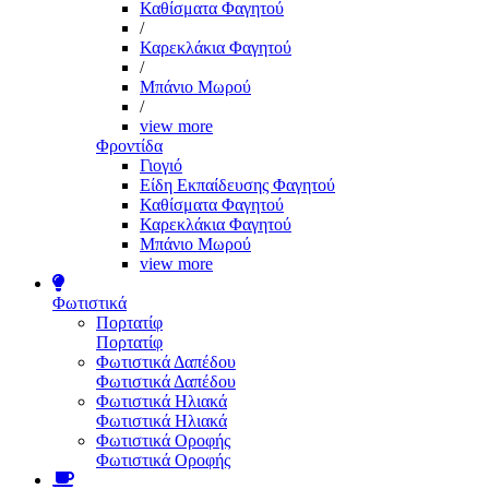
Καθίσματα Φαγητού
/
Καρεκλάκια Φαγητού
/
Μπάνιο Μωρού
/
view more
Φροντίδα
Γιογιό
Είδη Εκπαίδευσης Φαγητού
Καθίσματα Φαγητού
Καρεκλάκια Φαγητού
Μπάνιο Μωρού
view more
Φωτιστικά
Πορτατίφ
Πορτατίφ
Φωτιστικά Δαπέδου
Φωτιστικά Δαπέδου
Φωτιστικά Ηλιακά
Φωτιστικά Ηλιακά
Φωτιστικά Οροφής
Φωτιστικά Οροφής