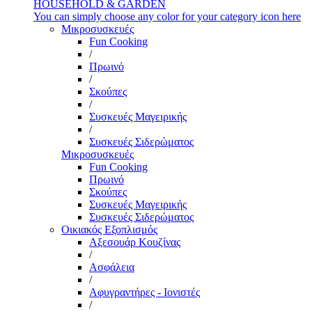
HOUSEHOLD & GARDEN
You can simply choose any color for your category icon here
Μικροσυσκευές
Fun Cooking
/
Πρωινό
/
Σκούπες
/
Συσκευές Μαγειρικής
/
Συσκευές Σιδερώματος
Μικροσυσκευές
Fun Cooking
Πρωινό
Σκούπες
Συσκευές Μαγειρικής
Συσκευές Σιδερώματος
Οικιακός Εξοπλισμός
Αξεσουάρ Κουζίνας
/
Ασφάλεια
/
Αφυγραντήρες - Ιονιστές
/