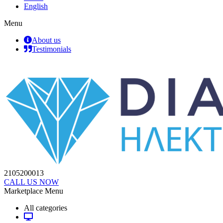
English
Menu
About us
Testimonials
2105200013
CALL US NOW
Marketplace Menu
All categories