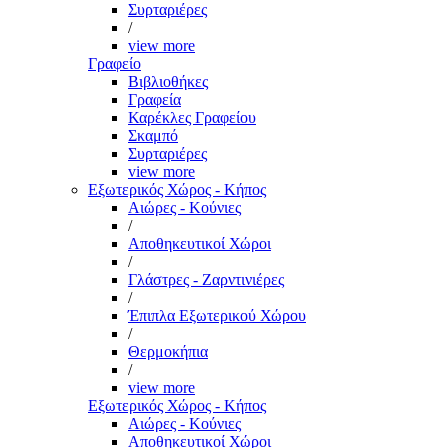
Συρταριέρες
/
view more
Γραφείο
Βιβλιοθήκες
Γραφεία
Καρέκλες Γραφείου
Σκαμπό
Συρταριέρες
view more
Εξωτερικός Χώρος - Κήπος
Αιώρες - Κούνιες
/
Αποθηκευτικοί Χώροι
/
Γλάστρες - Ζαρντινιέρες
/
Έπιπλα Εξωτερικού Χώρου
/
Θερμοκήπια
/
view more
Εξωτερικός Χώρος - Κήπος
Αιώρες - Κούνιες
Αποθηκευτικοί Χώροι