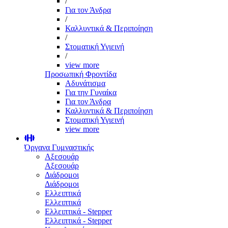
/
Για τον Άνδρα
/
Καλλυντικά & Περιποίηση
/
Στοματική Υγιεινή
/
view more
Προσωπική Φροντίδα
Αδυνάτισμα
Για την Γυναίκα
Για τον Άνδρα
Καλλυντικά & Περιποίηση
Στοματική Υγιεινή
view more
Όργανα Γυμναστικής
Αξεσουάρ
Αξεσουάρ
Διάδρομοι
Διάδρομοι
Ελλειπτικά
Ελλειπτικά
Ελλειπτικά - Stepper
Ελλειπτικά - Stepper