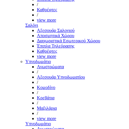
/
Καθρέφτες
/
view more
Σαλόνι
Αξεσουάρ Σαλονιού
Αποσμητικά Χώρου
Διαχωριστικά Εσωτερικού Χώρου
Έπιπλα Τηλεόρασης
Καθρέφτες
view more
Υπνοδωμάτιο
Ανωστρώματα
/
Αξεσουάρ Υπνοδωματίου
/
Κομοδίνο
/
Κρεβάτια
/
Μαξιλάρια
/
view more
Υπνοδωμάτιο
Ανωστρώματα