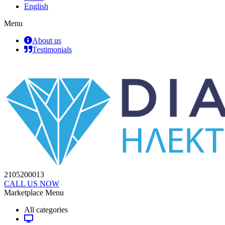
English
Menu
About us
Testimonials
2105200013
CALL US NOW
Marketplace Menu
All categories