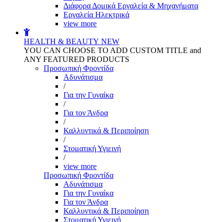
Διάφορα Δομικά Εργαλεία & Μηχανήματα
Εργαλεία Ηλεκτρικά
view more
HEALTH & BEAUTY
NEW
YOU CAN CHOOSE TO ADD CUSTOM TITLE and
ANY FEATURED PRODUCTS
Προσωπική Φροντίδα
Αδυνάτισμα
/
Για την Γυναίκα
/
Για τον Άνδρα
/
Καλλυντικά & Περιποίηση
/
Στοματική Υγιεινή
/
view more
Προσωπική Φροντίδα
Αδυνάτισμα
Για την Γυναίκα
Για τον Άνδρα
Καλλυντικά & Περιποίηση
Στοματική Υγιεινή