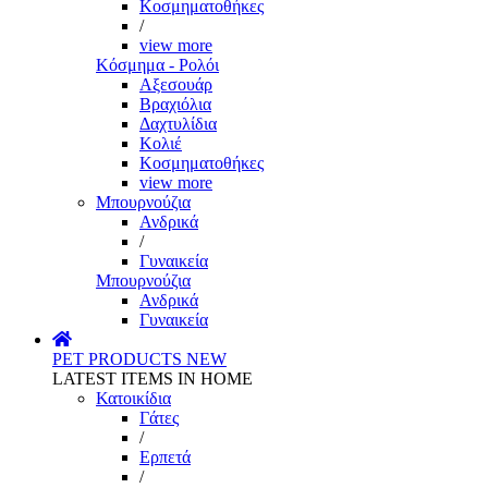
Κοσμηματοθήκες
/
view more
Κόσμημα - Ρολόι
Αξεσουάρ
Βραχιόλια
Δαχτυλίδια
Κολιέ
Κοσμηματοθήκες
view more
Μπουρνούζια
Ανδρικά
/
Γυναικεία
Μπουρνούζια
Ανδρικά
Γυναικεία
PET PRODUCTS
NEW
LATEST ITEMS IN HOME
Κατοικίδια
Γάτες
/
Ερπετά
/