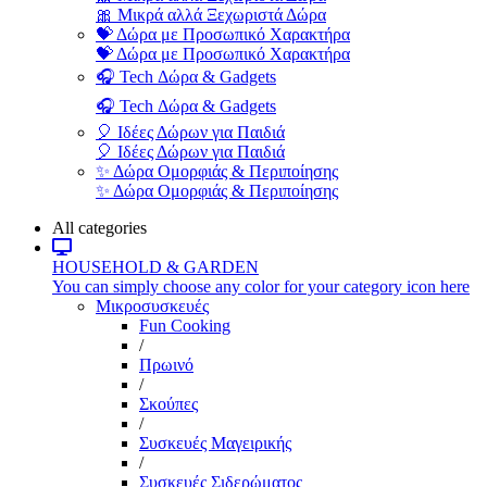
🎀 Μικρά αλλά Ξεχωριστά Δώρα
💝 Δώρα με Προσωπικό Χαρακτήρα
💝 Δώρα με Προσωπικό Χαρακτήρα
🎧 Tech Δώρα & Gadgets
🎧 Tech Δώρα & Gadgets
🎈 Ιδέες Δώρων για Παιδιά
🎈 Ιδέες Δώρων για Παιδιά
✨ Δώρα Ομορφιάς & Περιποίησης
✨ Δώρα Ομορφιάς & Περιποίησης
All categories
HOUSEHOLD & GARDEN
You can simply choose any color for your category icon here
Μικροσυσκευές
Fun Cooking
/
Πρωινό
/
Σκούπες
/
Συσκευές Μαγειρικής
/
Συσκευές Σιδερώματος