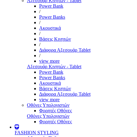
Αξεσουάρ Κινητών - Tablet
Power Bank
/
Power Banks
/
Ακουστικά
/
Βάσεις Κινητών
/
Διάφορα Αξεσουάρ Tablet
/
view more
Αξεσουάρ Κινητών - Tablet
Power Bank
Power Banks
Ακουστικά
Βάσεις Κινητών
Διάφορα Αξεσουάρ Tablet
view more
Οθόνες Υπολογιστών
Φορητές Οθόνες
Οθόνες Υπολογιστών
Φορητές Οθόνες
FASHION STYLING