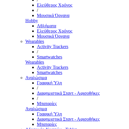
Ελεύθερος Χρόνος
/
Μουσικά Όργανα
Hobby
Αθλήματα
Ελεύθερος Χρόνος
Μουσικά Όργανα
Wearables
Activity Trackers
/
Smartwatches
Wearables
Activity Trackers
Smartwatches
Αναλώσιμα
Γραφική Ύλη
/
Διαφημιστικά Σταντ - Αφισοθήκες
/
Μπαταρίες
Αναλώσιμα
Γραφική Ύλη
Διαφημιστικά Σταντ - Αφισοθήκες
Μπαταρίες