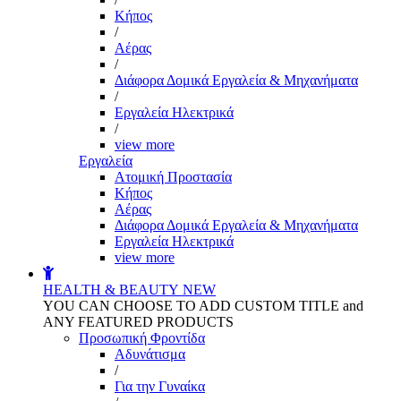
Kήπος
/
Αέρας
/
Διάφορα Δομικά Εργαλεία & Μηχανήματα
/
Εργαλεία Ηλεκτρικά
/
view more
Εργαλεία
Aτομική Προστασία
Kήπος
Αέρας
Διάφορα Δομικά Εργαλεία & Μηχανήματα
Εργαλεία Ηλεκτρικά
view more
HEALTH & BEAUTY
NEW
YOU CAN CHOOSE TO ADD CUSTOM TITLE and
ANY FEATURED PRODUCTS
Προσωπική Φροντίδα
Αδυνάτισμα
/
Για την Γυναίκα