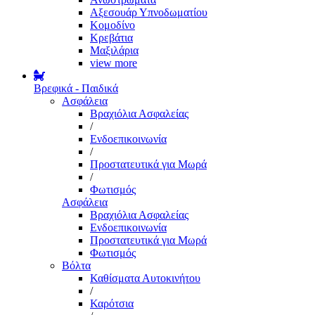
Αξεσουάρ Υπνοδωματίου
Κομοδίνο
Κρεβάτια
Μαξιλάρια
view more
Βρεφικά - Παιδικά
Ασφάλεια
Βραχιόλια Ασφαλείας
/
Ενδοεπικοινωνία
/
Προστατευτικά για Μωρά
/
Φωτισμός
Ασφάλεια
Βραχιόλια Ασφαλείας
Ενδοεπικοινωνία
Προστατευτικά για Μωρά
Φωτισμός
Βόλτα
Καθίσματα Αυτοκινήτου
/
Καρότσια