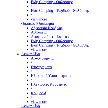
Είδη Camping - Θαλάσσης
/
Είδη Camping - Ταξιδιού - Θαλάσσης
/
view more
Οικιακός Εξοπλισμός
Αξεσουάρ Κουζίνας
Ασφάλεια
Αφυγραντήρες - Ιονιστές
Είδη Camping - Θαλάσσης
Είδη Camping - Ταξιδιού - Θαλάσσης
view more
Λευκά Είδη
Ανωστρώματα
/
Επιστρώματα
/
Ηλεκτρικά Υποστρώματα
/
Ηλεκτρικές Κουβέρτες
/
Κουβερλί
/
view more
Λευκά Είδη