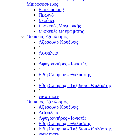
Μικροσυσκευές
Fun Cooking
Πρωινό
Σκούπες
Συσκευές Μαγειρικής
Συσκευές Σιδερώματος
Οικιακός Εξοπλισμός
Αξεσουάρ Κουζίνας
/
Ασφάλεια
/
Αφυγραντήρες - Ιονιστές
/
Είδη Camping - Θαλάσσης
/
Είδη Camping - Ταξιδιού - Θαλάσσης
/
view more
Οικιακός Εξοπλισμός
Αξεσουάρ Κουζίνας
Ασφάλεια
Αφυγραντήρες - Ιονιστές
Είδη Camping - Θαλάσσης
Είδη Camping - Ταξιδιού - Θαλάσσης
view more