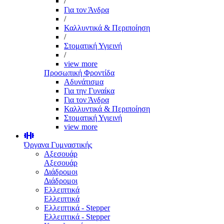
/
Για τον Άνδρα
/
Καλλυντικά & Περιποίηση
/
Στοματική Υγιεινή
/
view more
Προσωπική Φροντίδα
Αδυνάτισμα
Για την Γυναίκα
Για τον Άνδρα
Καλλυντικά & Περιποίηση
Στοματική Υγιεινή
view more
Όργανα Γυμναστικής
Αξεσουάρ
Αξεσουάρ
Διάδρομοι
Διάδρομοι
Ελλειπτικά
Ελλειπτικά
Ελλειπτικά - Stepper
Ελλειπτικά - Stepper