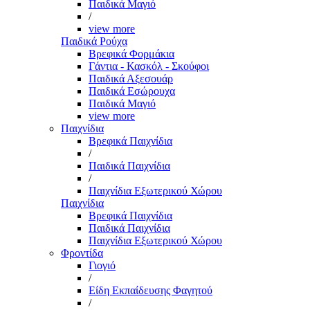
Παιδικά Μαγιό
/
view more
Παιδικά Ρούχα
Βρεφικά Φορμάκια
Γάντια - Κασκόλ - Σκούφοι
Παιδικά Αξεσουάρ
Παιδικά Εσώρουχα
Παιδικά Μαγιό
view more
Παιχνίδια
Βρεφικά Παιχνίδια
/
Παιδικά Παιχνίδια
/
Παιχνίδια Εξωτερικού Χώρου
Παιχνίδια
Βρεφικά Παιχνίδια
Παιδικά Παιχνίδια
Παιχνίδια Εξωτερικού Χώρου
Φροντίδα
Γιογιό
/
Είδη Εκπαίδευσης Φαγητού
/