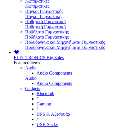
Κωπηλατικές
Κωπηλατικές
Πάγκοι Γυμναστικής
Πάγκοι Γυμναστικής
Παθητική Γυμναστική
Παθητική Γυμναστική
Ποδήλατα Γυμναστικής
Ποδήλατα Γυμναστικής
Πολυόργανα και Μηχανήματα Γυμναστικής
Πολυόργανα και Μηχανήματα Γυμναστικής
ELECTRONICS
Big Sales
Featured items
Audio
Audio Components
Audio
Audio Components
Gadgets
Bluetooth
/
Gaming
/
UPS & Αξεσουάρ
/
USB Sticks