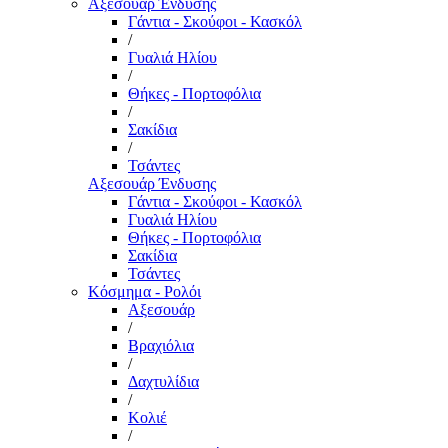
Αξεσουάρ Ένδυσης
Γάντια - Σκούφοι - Κασκόλ
/
Γυαλιά Ηλίου
/
Θήκες - Πορτοφόλια
/
Σακίδια
/
Τσάντες
Αξεσουάρ Ένδυσης
Γάντια - Σκούφοι - Κασκόλ
Γυαλιά Ηλίου
Θήκες - Πορτοφόλια
Σακίδια
Τσάντες
Κόσμημα - Ρολόι
Αξεσουάρ
/
Βραχιόλια
/
Δαχτυλίδια
/
Κολιέ
/