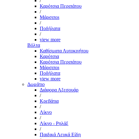
/
Καρότσια Περιπάτου
/
Μάρσιποι
/
Ποδήλατα
/
view more
Βόλτα
Καθίσματα Αυτοκινήτου
Καρότσια
Καρότσια Περιπάτου
Μάρσιποι
Ποδήλατα
view more
Δωμάτιο
Διάφορα Αξεσουάρ
/
Κρεβάτια
/
Λίκνο
/
Λίκνο - Ρηλάξ
/
Παιδικά Λευκά Είδη