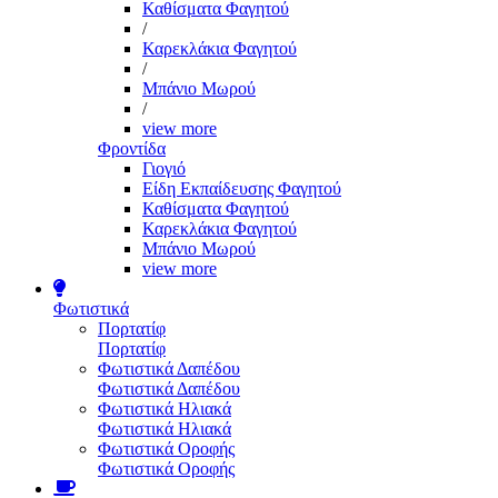
Καθίσματα Φαγητού
/
Καρεκλάκια Φαγητού
/
Μπάνιο Μωρού
/
view more
Φροντίδα
Γιογιό
Είδη Εκπαίδευσης Φαγητού
Καθίσματα Φαγητού
Καρεκλάκια Φαγητού
Μπάνιο Μωρού
view more
Φωτιστικά
Πορτατίφ
Πορτατίφ
Φωτιστικά Δαπέδου
Φωτιστικά Δαπέδου
Φωτιστικά Ηλιακά
Φωτιστικά Ηλιακά
Φωτιστικά Οροφής
Φωτιστικά Οροφής