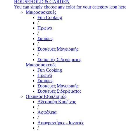
HOUSEHOLD & GARDEN
You can simply choose any color for your category icon here
Μικροσυσκευές
Fun Cooking
/
Πρωινό
/
Σκούπες
/
Συσκευές Μαγειρικής
/
Συσκευές Σιδερώματος
Μικροσυσκευές
Fun Cooking
Πρωινό
Σκούπες
Συσκευές Μαγειρικής
Συσκευές Σιδερώματος
Οικιακός Εξοπλισμός
Αξεσουάρ Κουζίνας
/
Ασφάλεια
/
Αφυγραντήρες - Ιονιστές
/