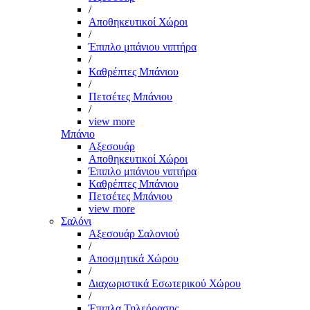
/
Αποθηκευτικοί Χώροι
/
Έπιπλο μπάνιου νιπτήρα
/
Καθρέπτες Μπάνιου
/
Πετσέτες Μπάνιου
/
view more
Μπάνιο
Αξεσουάρ
Αποθηκευτικοί Χώροι
Έπιπλο μπάνιου νιπτήρα
Καθρέπτες Μπάνιου
Πετσέτες Μπάνιου
view more
Σαλόνι
Αξεσουάρ Σαλονιού
/
Αποσμητικά Χώρου
/
Διαχωριστικά Εσωτερικού Χώρου
/
Έπιπλα Τηλεόρασης