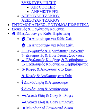
ΣΥΣΚΕΥΕΣ ΨΗΞΗΣ
AIR COOLER
ΑΝΕΜΙΣΤΗΡΕΣ
ΑΞΕΣΟΥΑΡ ΤΖΑΚΙΟΥ
ΑΞΕΣΟΥΑΡ ΤΖΑΚΙΟΥ
ΕΝΤΟΜΟΠΑΓΙΔΕΣ - ΕΝΤΟΜΟΑΠΩΘΗΤΙΚΑ
Συσκευές & Οργάνωση Κουζίνας
🎁 Ιδέες Δώρων για Κάθε Περίσταση
🏠 Τα Απαραίτητα για Κάθε Σπίτι
🏠 Τα Απαραίτητα για Κάθε Σπίτι
✨ Ξεχωριστές & Πρωτότυπες Συσκευές
✨ Ξεχωριστές & Πρωτότυπες Συσκευές
🍳 Εξοπλισμός Κουζίνας & Σερβιρίσματος
🍳 Εξοπλισμός Κουζίνας & Σερβιρίσματος
☕ Καφές & Απόλαυση στο Σπίτι
☕ Καφές & Απόλαυση στο Σπίτι
🕯️ Διακόσμηση & Ατμόσφαιρα
🕯️ Διακόσμηση & Ατμόσφαιρα
🛏️ Λευκά Είδη & Cozy Επιλογές
🛏️ Λευκά Είδη & Cozy Επιλογές
🎀 Μικρά αλλά Ξεχωριστά Δώρα