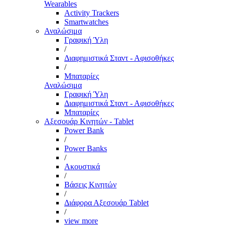
Wearables
Activity Trackers
Smartwatches
Αναλώσιμα
Γραφική Ύλη
/
Διαφημιστικά Σταντ - Αφισοθήκες
/
Μπαταρίες
Αναλώσιμα
Γραφική Ύλη
Διαφημιστικά Σταντ - Αφισοθήκες
Μπαταρίες
Αξεσουάρ Κινητών - Tablet
Power Bank
/
Power Banks
/
Ακουστικά
/
Βάσεις Κινητών
/
Διάφορα Αξεσουάρ Tablet
/
view more