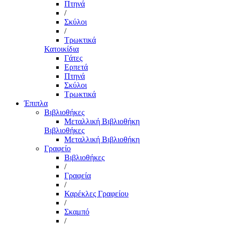
Πτηνά
/
Σκύλοι
/
Τρωκτικά
Κατοικίδια
Γάτες
Ερπετά
Πτηνά
Σκύλοι
Τρωκτικά
Έπιπλα
Βιβλιοθήκες
Μεταλλική Βιβλιοθήκη
Βιβλιοθήκες
Μεταλλική Βιβλιοθήκη
Γραφείο
Βιβλιοθήκες
/
Γραφεία
/
Καρέκλες Γραφείου
/
Σκαμπό
/