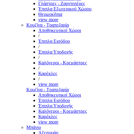
Γλάστρες - Ζαρντινιέρες
Έπιπλα Εξωτερικού Χώρου
Θερμοκήπια
view more
Κουζίνα - Τραπεζαρία
Αποθηκευτικοί Χώροι
/
Έπιπλα Εισόδου
/
Έπιπλα Υποδοχής
/
Καλόγεροι - Κρεμάστρες
/
Καρέκλες
/
view more
Κουζίνα - Τραπεζαρία
Αποθηκευτικοί Χώροι
Έπιπλα Εισόδου
Έπιπλα Υποδοχής
Καλόγεροι - Κρεμάστρες
Καρέκλες
view more
Μπάνιο
Αξεσουάρ