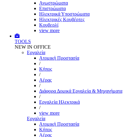
Ανωστρώματα
Επιστρώματα
Ηλεκτρικά Υποστρώματα
Ηλεκτρικές Κουβέρτες
Κουβερλί
view more
TOOLS
NEW IN OFFICE
Εργαλεία
Aτομική Προστασία
/
Kήπος
/
Αέρας
/
Διάφορα Δομικά Εργαλεία & Μηχανήματα
/
Εργαλεία Ηλεκτρικά
/
view more
Εργαλεία
Aτομική Προστασία
Kήπος
Αέρας