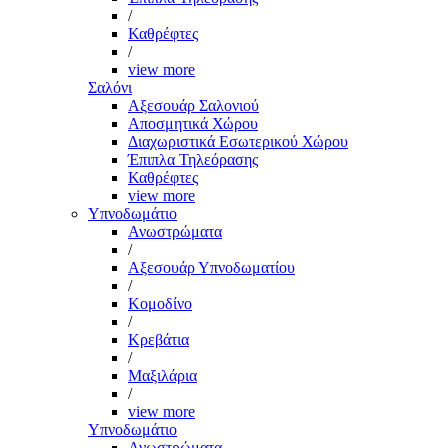
/
Καθρέφτες
/
view more
Σαλόνι
Αξεσουάρ Σαλονιού
Αποσμητικά Χώρου
Διαχωριστικά Εσωτερικού Χώρου
Έπιπλα Τηλεόρασης
Καθρέφτες
view more
Υπνοδωμάτιο
Ανωστρώματα
/
Αξεσουάρ Υπνοδωματίου
/
Κομοδίνο
/
Κρεβάτια
/
Μαξιλάρια
/
view more
Υπνοδωμάτιο
Ανωστρώματα