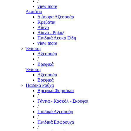
/
view more
Δωμάτιο
Διάφορα Αξεσουάρ
Κρεβάτια
Λίκνο
Λίκνο - Ρηλάξ
Παιδικά Λευκά Είδη
view more
Ένδυση
Αξεσουάρ
/
Βρεφικά
Ένδυση
Αξεσουάρ
Βρεφικά
Παιδικά Ρούχα
Βρεφικά Φορμάκια
/
Γάντια - Κασκόλ - Σκούφοι
/
Παιδικά Αξεσουάρ
/
Παιδικά Εσώρουχα
/