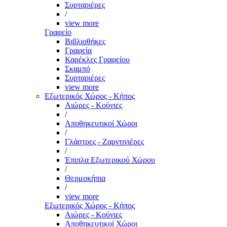
Συρταριέρες
/
view more
Γραφείο
Βιβλιοθήκες
Γραφεία
Καρέκλες Γραφείου
Σκαμπό
Συρταριέρες
view more
Εξωτερικός Χώρος - Κήπος
Αιώρες - Κούνιες
/
Αποθηκευτικοί Χώροι
/
Γλάστρες - Ζαρντινιέρες
/
Έπιπλα Εξωτερικού Χώρου
/
Θερμοκήπια
/
view more
Εξωτερικός Χώρος - Κήπος
Αιώρες - Κούνιες
Αποθηκευτικοί Χώροι