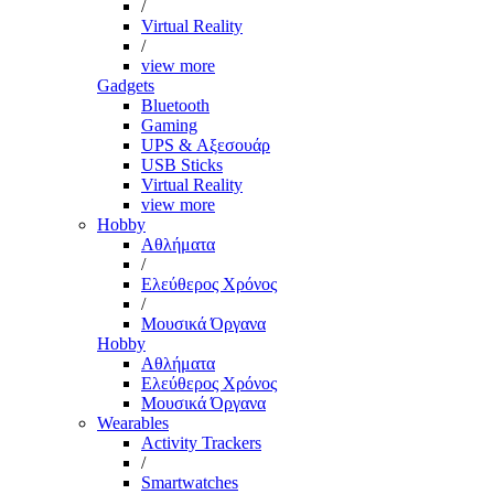
/
Virtual Reality
/
view more
Gadgets
Bluetooth
Gaming
UPS & Αξεσουάρ
USB Sticks
Virtual Reality
view more
Hobby
Αθλήματα
/
Ελεύθερος Χρόνος
/
Μουσικά Όργανα
Hobby
Αθλήματα
Ελεύθερος Χρόνος
Μουσικά Όργανα
Wearables
Activity Trackers
/
Smartwatches