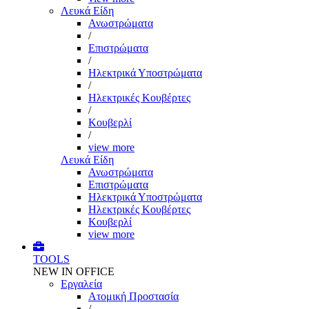
Λευκά Είδη
Ανωστρώματα
/
Επιστρώματα
/
Ηλεκτρικά Υποστρώματα
/
Ηλεκτρικές Κουβέρτες
/
Κουβερλί
/
view more
Λευκά Είδη
Ανωστρώματα
Επιστρώματα
Ηλεκτρικά Υποστρώματα
Ηλεκτρικές Κουβέρτες
Κουβερλί
view more
TOOLS
NEW IN OFFICE
Εργαλεία
Aτομική Προστασία
/