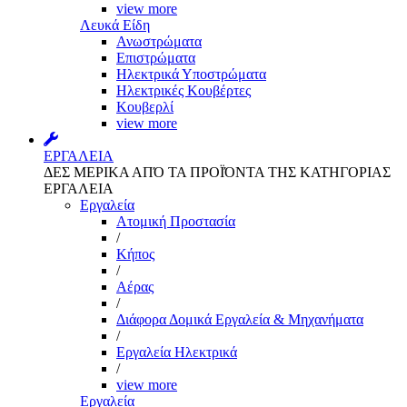
view more
Λευκά Είδη
Ανωστρώματα
Επιστρώματα
Ηλεκτρικά Υποστρώματα
Ηλεκτρικές Κουβέρτες
Κουβερλί
view more
ΕΡΓΑΛΕΙΑ
ΔΕΣ ΜΕΡΙΚΑ ΑΠΌ ΤΑ ΠΡΟΪΌΝΤΑ ΤΗΣ ΚΑΤΗΓΟΡΙΑΣ
ΕΡΓΑΛΕΙΑ
Εργαλεία
Aτομική Προστασία
/
Kήπος
/
Αέρας
/
Διάφορα Δομικά Εργαλεία & Μηχανήματα
/
Εργαλεία Ηλεκτρικά
/
view more
Εργαλεία