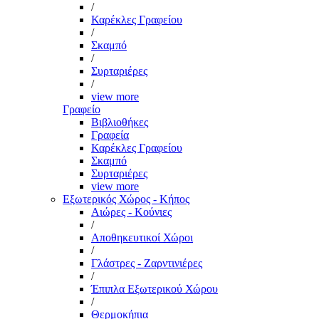
/
Καρέκλες Γραφείου
/
Σκαμπό
/
Συρταριέρες
/
view more
Γραφείο
Βιβλιοθήκες
Γραφεία
Καρέκλες Γραφείου
Σκαμπό
Συρταριέρες
view more
Εξωτερικός Χώρος - Κήπος
Αιώρες - Κούνιες
/
Αποθηκευτικοί Χώροι
/
Γλάστρες - Ζαρντινιέρες
/
Έπιπλα Εξωτερικού Χώρου
/
Θερμοκήπια