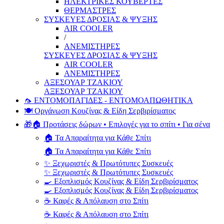
ΗΛΕΚΤΡΙΚΕΣ ΚΟΥΒΕΡΤΕΣ
ΘΕΡΜΑΣΤΡΕΣ
ΣΥΣΚΕΥΕΣ ΔΡΟΣΙΑΣ & ΨΥΞΗΣ
AIR COOLER
/
ΑΝΕΜΙΣΤΗΡΕΣ
ΣΥΣΚΕΥΕΣ ΔΡΟΣΙΑΣ & ΨΥΞΗΣ
AIR COOLER
ΑΝΕΜΙΣΤΗΡΕΣ
ΑΞΕΣΟΥΑΡ ΤΖΑΚΙΟΥ
ΑΞΕΣΟΥΑΡ ΤΖΑΚΙΟΥ
🦟 ΕΝΤΟΜΟΠΑΓΙΔΕΣ - ΕΝΤΟΜΟΑΠΩΘΗΤΙΚΑ
🍽️ Οργάνωση Κουζίνας & Είδη Σερβιρίσματος
🎁🏠 Προτάσεις δώρων • Επιλογές για το σπίτι • Για σένα
🏠 Τα Απαραίτητα για Κάθε Σπίτι
🏠 Τα Απαραίτητα για Κάθε Σπίτι
✨ Ξεχωριστές & Πρωτότυπες Συσκευές
✨ Ξεχωριστές & Πρωτότυπες Συσκευές
🍳 Εξοπλισμός Κουζίνας & Είδη Σερβιρίσματος
🍳 Εξοπλισμός Κουζίνας & Είδη Σερβιρίσματος
☕ Καφές & Απόλαυση στο Σπίτι
☕ Καφές & Απόλαυση στο Σπίτι