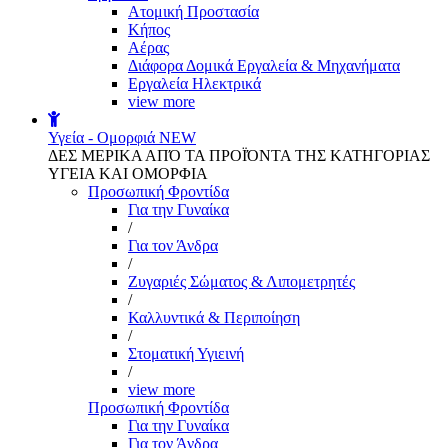
Aτομική Προστασία
Kήπος
Αέρας
Διάφορα Δομικά Εργαλεία & Μηχανήματα
Εργαλεία Ηλεκτρικά
view more
Υγεία - Ομορφιά
NEW
ΔΕΣ ΜΕΡΙΚΑ ΑΠΌ ΤΑ ΠΡΟΪΌΝΤΑ ΤΗΣ ΚΑΤΗΓΟΡΙΑΣ
ΥΓΕΙΑ ΚΑΙ ΟΜΟΡΦΙΑ
Προσωπική Φροντίδα
Για την Γυναίκα
/
Για τον Άνδρα
/
Ζυγαριές Σώματος & Λιπομετρητές
/
Καλλυντικά & Περιποίηση
/
Στοματική Υγιεινή
/
view more
Προσωπική Φροντίδα
Για την Γυναίκα
Για τον Άνδρα