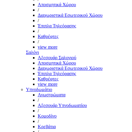
Αποσμητικά Χώρου
/
Διαχωριστικά Εσωτερικού Χώρου
/
Έπιπλα Τηλεόρασης
/
Καθρέφτες
/
view more
Σαλόνι
Αξεσουάρ Σαλονιού
Αποσμητικά Χώρου
Διαχωριστικά Εσωτερικού Χώρου
Έπιπλα Τηλεόρασης
Καθρέφτες
view more
Υπνοδωμάτιο
Ανωστρώματα
/
Αξεσουάρ Υπνοδωματίου
/
Κομοδίνο
/
Κρεβάτια
/