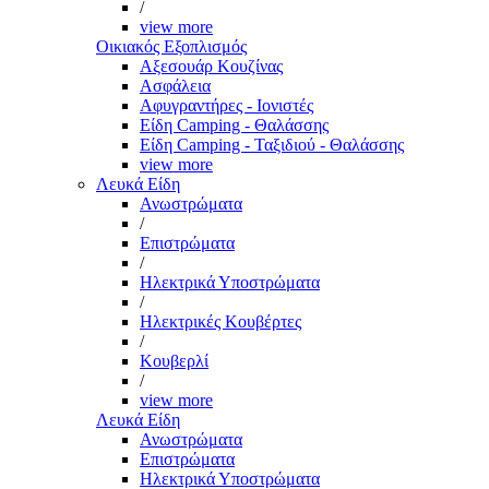
/
view more
Οικιακός Εξοπλισμός
Αξεσουάρ Κουζίνας
Ασφάλεια
Αφυγραντήρες - Ιονιστές
Είδη Camping - Θαλάσσης
Είδη Camping - Ταξιδιού - Θαλάσσης
view more
Λευκά Είδη
Ανωστρώματα
/
Επιστρώματα
/
Ηλεκτρικά Υποστρώματα
/
Ηλεκτρικές Κουβέρτες
/
Κουβερλί
/
view more
Λευκά Είδη
Ανωστρώματα
Επιστρώματα
Ηλεκτρικά Υποστρώματα