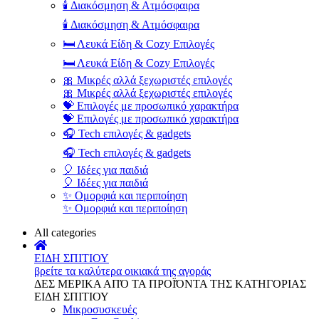
🕯️ Διακόσμηση & Ατμόσφαιρα
🕯️ Διακόσμηση & Ατμόσφαιρα
🛏️ Λευκά Είδη & Cozy Επιλογές
🛏️ Λευκά Είδη & Cozy Επιλογές
🎀 Μικρές αλλά ξεχωριστές επιλογές
🎀 Μικρές αλλά ξεχωριστές επιλογές
💝 Επιλογές με προσωπικό χαρακτήρα
💝 Επιλογές με προσωπικό χαρακτήρα
🎧 Tech επιλογές & gadgets
🎧 Tech επιλογές & gadgets
🎈 Ιδέες για παιδιά
🎈 Ιδέες για παιδιά
✨ Ομορφιά και περιποίηση
✨ Ομορφιά και περιποίηση
All categories
ΕΙΔΗ ΣΠΙΤΙΟΥ
βρείτε τα καλύτερα οικιακά της αγοράς
ΔΕΣ ΜΕΡΙΚΑ ΑΠΌ ΤΑ ΠΡΟΪΌΝΤΑ ΤΗΣ ΚΑΤΗΓΟΡΙΑΣ
ΕΙΔΗ ΣΠΙΤΙΟΥ
Μικροσυσκευές