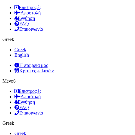
Επιστροφές
Αποστολή
Εγγύηση
FAQ
Επικοινωνία
Greek
Greek
English
Η εταιρεία μας
Κριτικές πελατών
Μενού
Επιστροφές
Αποστολή
Εγγύηση
FAQ
Επικοινωνία
Greek
Greek