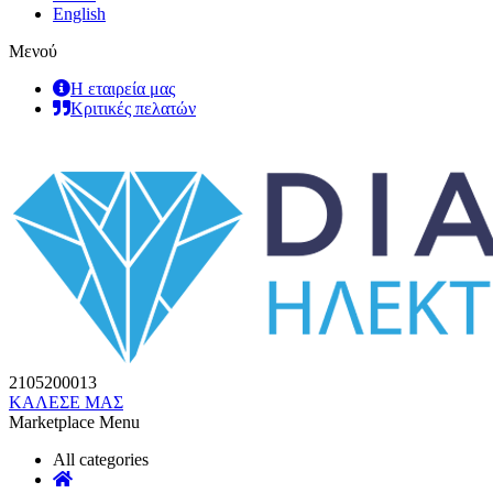
English
Μενού
Η εταιρεία μας
Κριτικές πελατών
2105200013
ΚΑΛΕΣΕ ΜΑΣ
Marketplace Menu
All categories