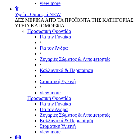
view more
Υγεία - Ομορφιά
NEW
ΔΕΣ ΜΕΡΙΚΑ ΑΠΌ ΤΑ ΠΡΟΪΌΝΤΑ ΤΗΣ ΚΑΤΗΓΟΡΙΑΣ
ΥΓΕΙΑ ΚΑΙ ΟΜΟΡΦΙΑ
Προσωπική Φροντίδα
Για την Γυναίκα
/
Για τον Άνδρα
/
Ζυγαριές Σώματος & Λιπομετρητές
/
Καλλυντικά & Περιποίηση
/
Στοματική Υγιεινή
/
view more
Προσωπική Φροντίδα
Για την Γυναίκα
Για τον Άνδρα
Ζυγαριές Σώματος & Λιπομετρητές
Καλλυντικά & Περιποίηση
Στοματική Υγιεινή
view more