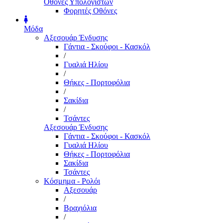
Οθόνες Υπολογιστών
Φορητές Οθόνες
Μόδα
Αξεσουάρ Ένδυσης
Γάντια - Σκούφοι - Κασκόλ
/
Γυαλιά Ηλίου
/
Θήκες - Πορτοφόλια
/
Σακίδια
/
Τσάντες
Αξεσουάρ Ένδυσης
Γάντια - Σκούφοι - Κασκόλ
Γυαλιά Ηλίου
Θήκες - Πορτοφόλια
Σακίδια
Τσάντες
Κόσμημα - Ρολόι
Αξεσουάρ
/
Βραχιόλια
/