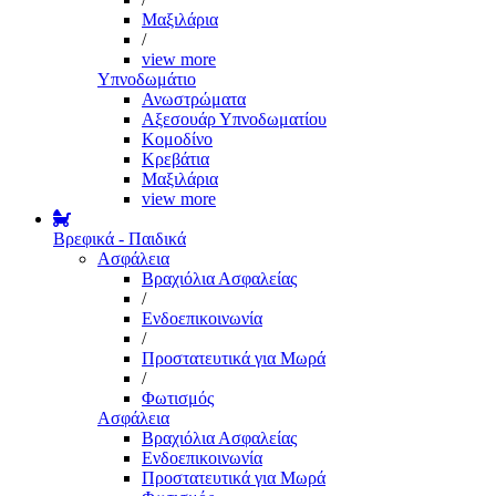
Μαξιλάρια
/
view more
Υπνοδωμάτιο
Ανωστρώματα
Αξεσουάρ Υπνοδωματίου
Κομοδίνο
Κρεβάτια
Μαξιλάρια
view more
Βρεφικά - Παιδικά
Ασφάλεια
Βραχιόλια Ασφαλείας
/
Ενδοεπικοινωνία
/
Προστατευτικά για Μωρά
/
Φωτισμός
Ασφάλεια
Βραχιόλια Ασφαλείας
Ενδοεπικοινωνία
Προστατευτικά για Μωρά