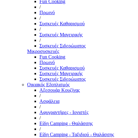
Fun Cooking
/
Πρωινό
/
Συσκευές Καθαρισμού
/
Συσκευές Μαγειρικής
/
Συσκευές Σιδερώματος
Μικροσυσκευές
Fun Cooking
Πρωινό
Συσκευές Καθαρισμού
Συσκευές Μαγειρικής
Συσκευές Σιδερώματος
Οικιακός Εξοπλισμός
Αξεσουάρ Κουζίνας
/
Ασφάλεια
/
Αφυγραντήρες - Ιονιστές
/
Είδη Camping - Θαλάσσης
/
Είδη Camping - Ταξιδιού - Θαλάσσης