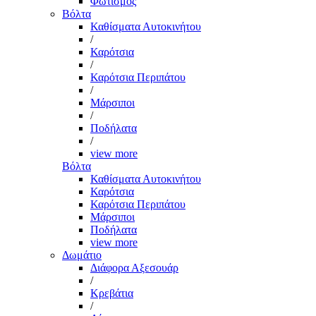
Φωτισμός
Βόλτα
Καθίσματα Αυτοκινήτου
/
Καρότσια
/
Καρότσια Περιπάτου
/
Μάρσιποι
/
Ποδήλατα
/
view more
Βόλτα
Καθίσματα Αυτοκινήτου
Καρότσια
Καρότσια Περιπάτου
Μάρσιποι
Ποδήλατα
view more
Δωμάτιο
Διάφορα Αξεσουάρ
/
Κρεβάτια
/