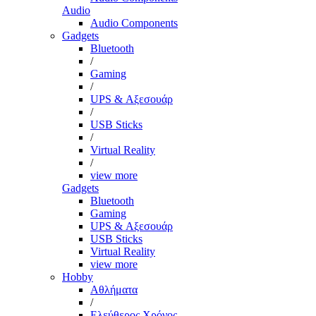
Audio
Audio Components
Gadgets
Bluetooth
/
Gaming
/
UPS & Αξεσουάρ
/
USB Sticks
/
Virtual Reality
/
view more
Gadgets
Bluetooth
Gaming
UPS & Αξεσουάρ
USB Sticks
Virtual Reality
view more
Hobby
Αθλήματα
/
Ελεύθερος Χρόνος