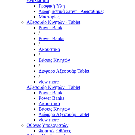
Αναλώσιμα
Γραφική Ύλη
Διαφημιστικά Σταντ - Αφισοθήκες
Μπαταρίες
Αξεσουάρ Κινητών - Tablet
Power Bank
/
Power Banks
/
Ακουστικά
/
Βάσεις Κινητών
/
Διάφορα Αξεσουάρ Tablet
/
view more
Αξεσουάρ Κινητών - Tablet
Power Bank
Power Banks
Ακουστικά
Βάσεις Κινητών
Διάφορα Αξεσουάρ Tablet
view more
Οθόνες Υπολογιστών
Φορητές Οθόνες