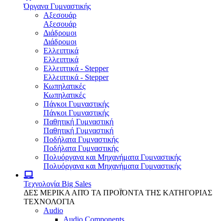
Όργανα Γυμναστικής
Αξεσουάρ
Αξεσουάρ
Διάδρομοι
Διάδρομοι
Ελλειπτικά
Ελλειπτικά
Ελλειπτικά - Stepper
Ελλειπτικά - Stepper
Κωπηλατικές
Κωπηλατικές
Πάγκοι Γυμναστικής
Πάγκοι Γυμναστικής
Παθητική Γυμναστική
Παθητική Γυμναστική
Ποδήλατα Γυμναστικής
Ποδήλατα Γυμναστικής
Πολυόργανα και Μηχανήματα Γυμναστικής
Πολυόργανα και Μηχανήματα Γυμναστικής
Τεχνολογία
Big Sales
ΔΕΣ ΜΕΡΙΚΑ ΑΠΌ ΤΑ ΠΡΟΪΌΝΤΑ ΤΗΣ ΚΑΤΗΓΟΡΙΑΣ
ΤΕΧΝΟΛΟΓΙΑ
Audio
Audio Components