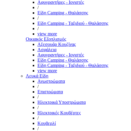
Αφυγραντήρες - Ιονιστές
/
Είδη Camping - Θαλάσσης
/
Είδη Camping - Ταξιδιού - Θαλάσσης
/
view more
Οικιακός Εξοπλισμός
Αξεσουάρ Κουζίνας
Ασφάλεια
Αφυγραντήρες - Ιονιστές
Είδη Camping - Θαλάσσης
Είδη Camping - Ταξιδιού - Θαλάσσης
view more
Λευκά Είδη
Ανωστρώματα
/
Επιστρώματα
/
Ηλεκτρικά Υποστρώματα
/
Ηλεκτρικές Κουβέρτες
/
Κουβερλί
/