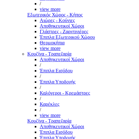
/
view more
Εξωτερικός Χώρος - Κήπος
Αιώρες - Κούνιες
Αποθηκευτικοί Χώροι
Γλάστρες - Ζαρντινιέρες
Έπιπλα Εξωτερικού Χώρου
Θερμοκήπια
view more
Κουζίνα - Τραπεζαρία
Αποθηκευτικοί Χώροι
/
Έπιπλα Εισόδου
/
Έπιπλα Υποδοχής
/
Καλόγεροι - Κρεμάστρες
/
Καρέκλες
/
view more
Κουζίνα - Τραπεζαρία
Αποθηκευτικοί Χώροι
Έπιπλα Εισόδου
Έπιπλα Υποδοχής