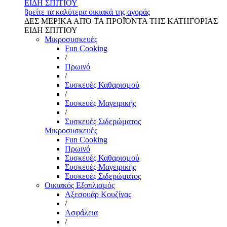
ΕΙΔΗ ΣΠΙΤΙΟΥ
βρείτε τα καλύτερα οικιακά της αγοράς
ΔΕΣ ΜΕΡΙΚΑ ΑΠΌ ΤΑ ΠΡΟΪΌΝΤΑ ΤΗΣ ΚΑΤΗΓΟΡΙΑΣ
ΕΙΔΗ ΣΠΙΤΙΟΥ
Μικροσυσκευές
Fun Cooking
/
Πρωινό
/
Συσκευές Καθαρισμού
/
Συσκευές Μαγειρικής
/
Συσκευές Σιδερώματος
Μικροσυσκευές
Fun Cooking
Πρωινό
Συσκευές Καθαρισμού
Συσκευές Μαγειρικής
Συσκευές Σιδερώματος
Οικιακός Εξοπλισμός
Αξεσουάρ Κουζίνας
/
Ασφάλεια
/