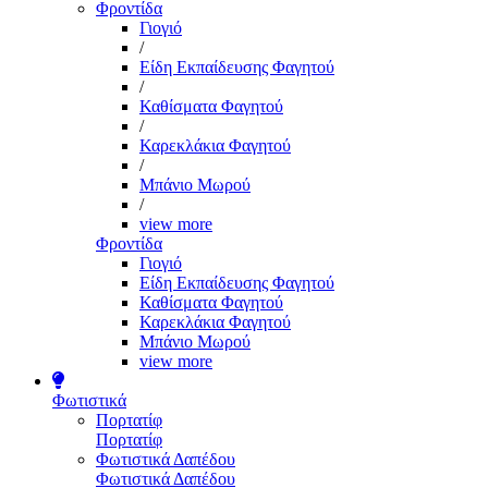
Φροντίδα
Γιογιό
/
Είδη Εκπαίδευσης Φαγητού
/
Καθίσματα Φαγητού
/
Καρεκλάκια Φαγητού
/
Μπάνιο Μωρού
/
view more
Φροντίδα
Γιογιό
Είδη Εκπαίδευσης Φαγητού
Καθίσματα Φαγητού
Καρεκλάκια Φαγητού
Μπάνιο Μωρού
view more
Φωτιστικά
Πορτατίφ
Πορτατίφ
Φωτιστικά Δαπέδου
Φωτιστικά Δαπέδου