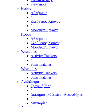
view more
Hobby
Αθλήματα
/
Ελεύθερος Χρόνος
/
Μουσικά Όργανα
Hobby
Αθλήματα
Ελεύθερος Χρόνος
Μουσικά Όργανα
Wearables
Activity Trackers
/
Smartwatches
Wearables
Activity Trackers
Smartwatches
Αναλώσιμα
Γραφική Ύλη
/
Διαφημιστικά Σταντ - Αφισοθήκες
/
Μπαταρίες