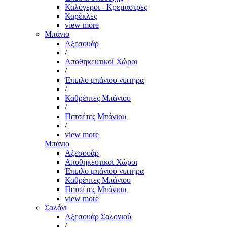
Καλόγεροι - Κρεμάστρες
Καρέκλες
view more
Μπάνιο
Αξεσουάρ
/
Αποθηκευτικοί Χώροι
/
Έπιπλο μπάνιου νιπτήρα
/
Καθρέπτες Μπάνιου
/
Πετσέτες Μπάνιου
/
view more
Μπάνιο
Αξεσουάρ
Αποθηκευτικοί Χώροι
Έπιπλο μπάνιου νιπτήρα
Καθρέπτες Μπάνιου
Πετσέτες Μπάνιου
view more
Σαλόνι
Αξεσουάρ Σαλονιού
/