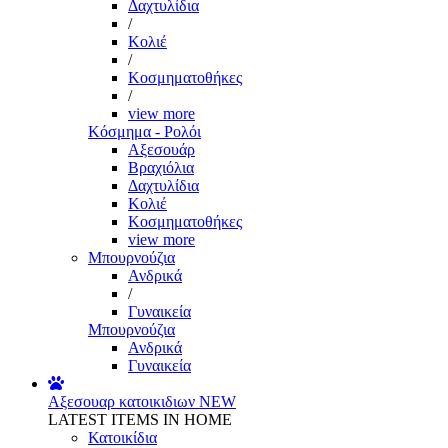
Δαχτυλίδια
/
Κολιέ
/
Κοσμηματοθήκες
/
view more
Κόσμημα - Ρολόι
Αξεσουάρ
Βραχιόλια
Δαχτυλίδια
Κολιέ
Κοσμηματοθήκες
view more
Μπουρνούζια
Ανδρικά
/
Γυναικεία
Μπουρνούζια
Ανδρικά
Γυναικεία
Αξεσουαρ κατοικιδιων
NEW
LATEST ITEMS IN HOME
Κατοικίδια