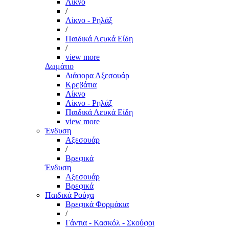
Λίκνο
/
Λίκνο - Ρηλάξ
/
Παιδικά Λευκά Είδη
/
view more
Δωμάτιο
Διάφορα Αξεσουάρ
Κρεβάτια
Λίκνο
Λίκνο - Ρηλάξ
Παιδικά Λευκά Είδη
view more
Ένδυση
Αξεσουάρ
/
Βρεφικά
Ένδυση
Αξεσουάρ
Βρεφικά
Παιδικά Ρούχα
Βρεφικά Φορμάκια
/
Γάντια - Κασκόλ - Σκούφοι