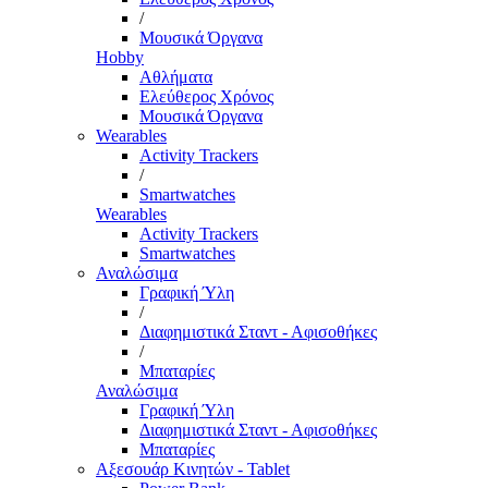
/
Μουσικά Όργανα
Hobby
Αθλήματα
Ελεύθερος Χρόνος
Μουσικά Όργανα
Wearables
Activity Trackers
/
Smartwatches
Wearables
Activity Trackers
Smartwatches
Αναλώσιμα
Γραφική Ύλη
/
Διαφημιστικά Σταντ - Αφισοθήκες
/
Μπαταρίες
Αναλώσιμα
Γραφική Ύλη
Διαφημιστικά Σταντ - Αφισοθήκες
Μπαταρίες
Αξεσουάρ Κινητών - Tablet