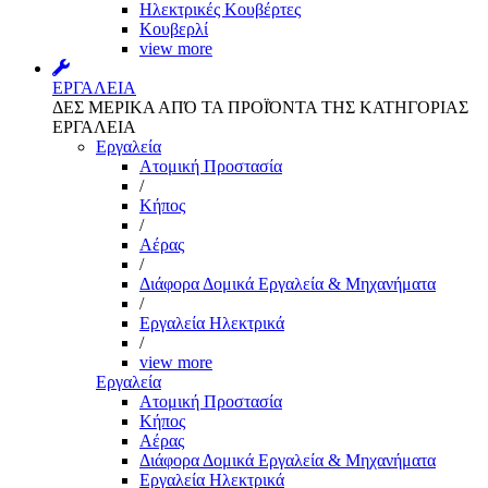
Ηλεκτρικές Κουβέρτες
Κουβερλί
view more
ΕΡΓΑΛΕΙΑ
ΔΕΣ ΜΕΡΙΚΑ ΑΠΌ ΤΑ ΠΡΟΪΌΝΤΑ ΤΗΣ ΚΑΤΗΓΟΡΙΑΣ
ΕΡΓΑΛΕΙΑ
Εργαλεία
Aτομική Προστασία
/
Kήπος
/
Αέρας
/
Διάφορα Δομικά Εργαλεία & Μηχανήματα
/
Εργαλεία Ηλεκτρικά
/
view more
Εργαλεία
Aτομική Προστασία
Kήπος
Αέρας
Διάφορα Δομικά Εργαλεία & Μηχανήματα
Εργαλεία Ηλεκτρικά