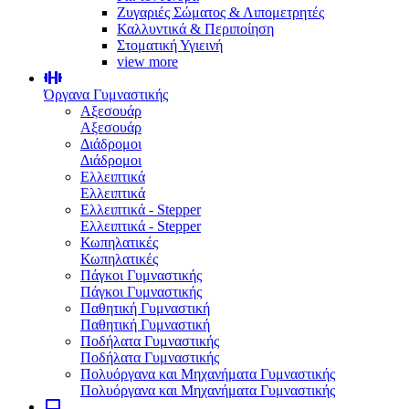
Ζυγαριές Σώματος & Λιπομετρητές
Καλλυντικά & Περιποίηση
Στοματική Υγιεινή
view more
Όργανα Γυμναστικής
Αξεσουάρ
Αξεσουάρ
Διάδρομοι
Διάδρομοι
Ελλειπτικά
Ελλειπτικά
Ελλειπτικά - Stepper
Ελλειπτικά - Stepper
Κωπηλατικές
Κωπηλατικές
Πάγκοι Γυμναστικής
Πάγκοι Γυμναστικής
Παθητική Γυμναστική
Παθητική Γυμναστική
Ποδήλατα Γυμναστικής
Ποδήλατα Γυμναστικής
Πολυόργανα και Μηχανήματα Γυμναστικής
Πολυόργανα και Μηχανήματα Γυμναστικής