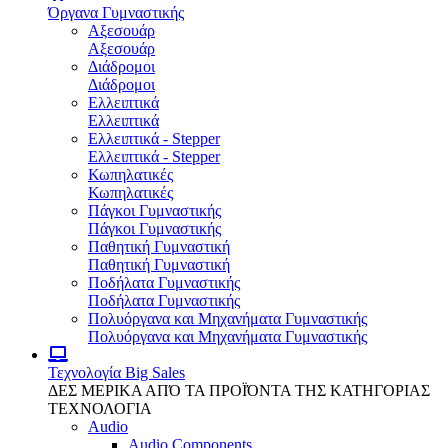
Όργανα Γυμναστικής
Αξεσουάρ
Αξεσουάρ
Διάδρομοι
Διάδρομοι
Ελλειπτικά
Ελλειπτικά
Ελλειπτικά - Stepper
Ελλειπτικά - Stepper
Κωπηλατικές
Κωπηλατικές
Πάγκοι Γυμναστικής
Πάγκοι Γυμναστικής
Παθητική Γυμναστική
Παθητική Γυμναστική
Ποδήλατα Γυμναστικής
Ποδήλατα Γυμναστικής
Πολυόργανα και Μηχανήματα Γυμναστικής
Πολυόργανα και Μηχανήματα Γυμναστικής
Τεχνολογία
Big Sales
ΔΕΣ ΜΕΡΙΚΑ ΑΠΌ ΤΑ ΠΡΟΪΌΝΤΑ ΤΗΣ ΚΑΤΗΓΟΡΙΑΣ
ΤΕΧΝΟΛΟΓΙΑ
Audio
Audio Components