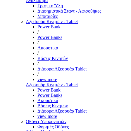
Αναλώσιμα
Γραφική Ύλη
Διαφημιστικά Σταντ - Αφισοθήκες
Μπαταρίες
Αξεσουάρ Κινητών - Tablet
Power Bank
/
Power Banks
/
Ακουστικά
/
Βάσεις Κινητών
/
Διάφορα Αξεσουάρ Tablet
/
view more
Αξεσουάρ Κινητών - Tablet
Power Bank
Power Banks
Ακουστικά
Βάσεις Κινητών
Διάφορα Αξεσουάρ Tablet
view more
Οθόνες Υπολογιστών
Φορητές Οθόνες