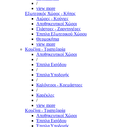
/
view more
Εξωτερικός Χώρος - Κήπος
Αιώρες - Κούνιες
Αποθηκευτικοί Χώροι
Γλάστρες - Ζαρντινιέρες
Έπιπλα Εξωτερικού Χώρου
Θερμοκήπια
view more
Κουζίνα - Τραπεζαρία
Αποθηκευτικοί Χώροι
/
Έπιπλα Εισόδου
/
Έπιπλα Υποδοχής
/
Καλόγεροι - Κρεμάστρες
/
Καρέκλες
/
view more
Κουζίνα - Τραπεζαρία
Αποθηκευτικοί Χώροι
Έπιπλα Εισόδου
Έπιπλα Υποδοχής