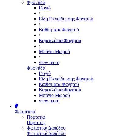
Φροντίδα
Γιογιό
/
Είδη Εκπαίδευσης Φαγητού
/
Καθίσματα Φαγητού
/
Καρεκλάκια Φαγητού
/
Μπάνιο Μωρού
/
view more
Φροντίδα
Γιογιό
Είδη Εκπαίδευσης Φαγητού
Καθίσματα Φαγητού
Καρεκλάκια Φαγητού
Μπάνιο Μωρού
view more
Φωτιστικά
Πορτατίφ
Πορτατίφ
Φωτιστικά Δαπέδου
Φωτιστικά Δαπέδου