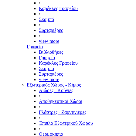
/
Καρέκλες Γραφείου
/
Σκαμπό
/
Συρταριέρες
/
view more
Γραφείο
Βιβλιοθήκες
Γραφεία
Καρέκλες Γραφείου
Σκαμπό
Συρταριέρες
view more
Εξωτερικός Χώρος - Κήπος
Αιώρες - Κούνιες
/
Αποθηκευτικοί Χώροι
/
Γλάστρες - Ζαρντινιέρες
/
Έπιπλα Εξωτερικού Χώρου
/
Θερμοκήπια