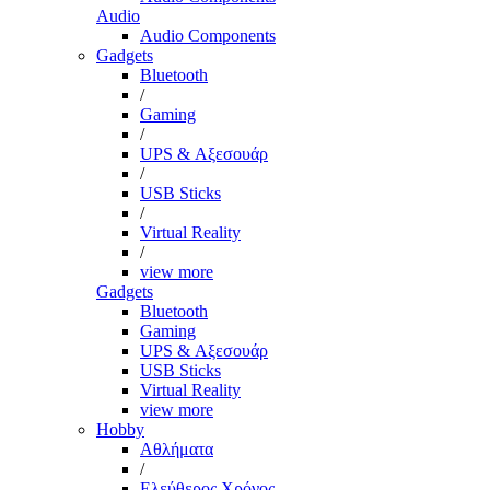
Audio
Audio Components
Gadgets
Bluetooth
/
Gaming
/
UPS & Αξεσουάρ
/
USB Sticks
/
Virtual Reality
/
view more
Gadgets
Bluetooth
Gaming
UPS & Αξεσουάρ
USB Sticks
Virtual Reality
view more
Hobby
Αθλήματα
/
Ελεύθερος Χρόνος