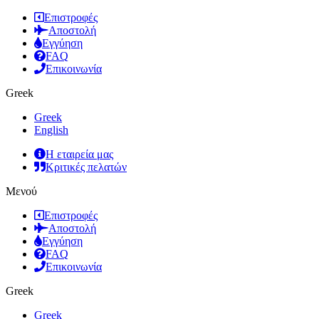
Επιστροφές
Αποστολή
Εγγύηση
FAQ
Επικοινωνία
Greek
Greek
English
Η εταιρεία μας
Κριτικές πελατών
Μενού
Επιστροφές
Αποστολή
Εγγύηση
FAQ
Επικοινωνία
Greek
Greek