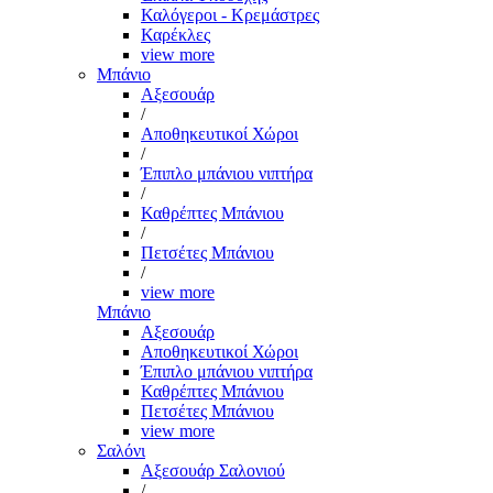
Καλόγεροι - Κρεμάστρες
Καρέκλες
view more
Μπάνιο
Αξεσουάρ
/
Αποθηκευτικοί Χώροι
/
Έπιπλο μπάνιου νιπτήρα
/
Καθρέπτες Μπάνιου
/
Πετσέτες Μπάνιου
/
view more
Μπάνιο
Αξεσουάρ
Αποθηκευτικοί Χώροι
Έπιπλο μπάνιου νιπτήρα
Καθρέπτες Μπάνιου
Πετσέτες Μπάνιου
view more
Σαλόνι
Αξεσουάρ Σαλονιού
/