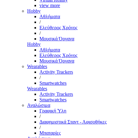
view more
Hobby
Αθλήματα
/
Ελεύθερος Χρόνος
/
Μουσικά Όργανα
Hobby
Αθλήματα
Ελεύθερος Χρόνος
Μουσικά Όργανα
Wearables
Activity Trackers
/
Smartwatches
Wearables
Activity Trackers
Smartwatches
Αναλώσιμα
Γραφική Ύλη
/
Διαφημιστικά Σταντ - Αφισοθήκες
/
Μπαταρίες