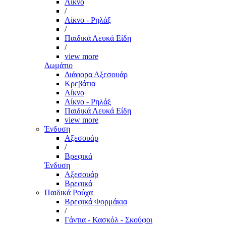
Λίκνο
/
Λίκνο - Ρηλάξ
/
Παιδικά Λευκά Είδη
/
view more
Δωμάτιο
Διάφορα Αξεσουάρ
Κρεβάτια
Λίκνο
Λίκνο - Ρηλάξ
Παιδικά Λευκά Είδη
view more
Ένδυση
Αξεσουάρ
/
Βρεφικά
Ένδυση
Αξεσουάρ
Βρεφικά
Παιδικά Ρούχα
Βρεφικά Φορμάκια
/
Γάντια - Κασκόλ - Σκούφοι