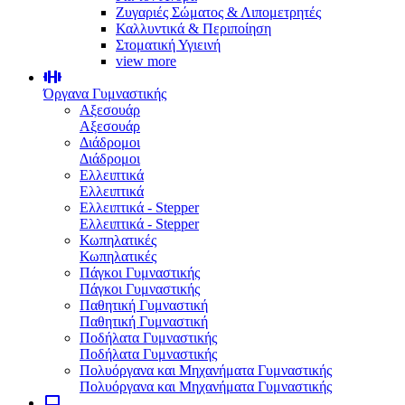
Ζυγαριές Σώματος & Λιπομετρητές
Καλλυντικά & Περιποίηση
Στοματική Υγιεινή
view more
Όργανα Γυμναστικής
Αξεσουάρ
Αξεσουάρ
Διάδρομοι
Διάδρομοι
Ελλειπτικά
Ελλειπτικά
Ελλειπτικά - Stepper
Ελλειπτικά - Stepper
Κωπηλατικές
Κωπηλατικές
Πάγκοι Γυμναστικής
Πάγκοι Γυμναστικής
Παθητική Γυμναστική
Παθητική Γυμναστική
Ποδήλατα Γυμναστικής
Ποδήλατα Γυμναστικής
Πολυόργανα και Μηχανήματα Γυμναστικής
Πολυόργανα και Μηχανήματα Γυμναστικής