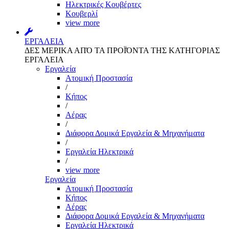
Ηλεκτρικές Κουβέρτες
Κουβερλί
view more
ΕΡΓΑΛΕΙΑ
ΔΕΣ ΜΕΡΙΚΑ ΑΠΌ ΤΑ ΠΡΟΪΌΝΤΑ ΤΗΣ ΚΑΤΗΓΟΡΙΑΣ
ΕΡΓΑΛΕΙΑ
Εργαλεία
Aτομική Προστασία
/
Kήπος
/
Αέρας
/
Διάφορα Δομικά Εργαλεία & Μηχανήματα
/
Εργαλεία Ηλεκτρικά
/
view more
Εργαλεία
Aτομική Προστασία
Kήπος
Αέρας
Διάφορα Δομικά Εργαλεία & Μηχανήματα
Εργαλεία Ηλεκτρικά