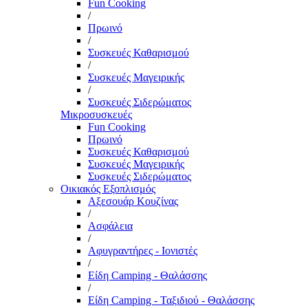
Fun Cooking
/
Πρωινό
/
Συσκευές Καθαρισμού
/
Συσκευές Μαγειρικής
/
Συσκευές Σιδερώματος
Μικροσυσκευές
Fun Cooking
Πρωινό
Συσκευές Καθαρισμού
Συσκευές Μαγειρικής
Συσκευές Σιδερώματος
Οικιακός Εξοπλισμός
Αξεσουάρ Κουζίνας
/
Ασφάλεια
/
Αφυγραντήρες - Ιονιστές
/
Είδη Camping - Θαλάσσης
/
Είδη Camping - Ταξιδιού - Θαλάσσης