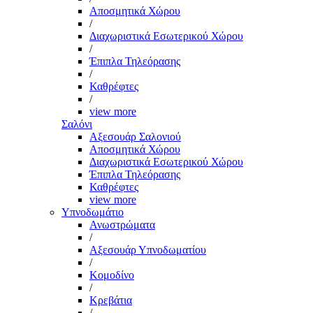
Αποσμητικά Χώρου
/
Διαχωριστικά Εσωτερικού Χώρου
/
Έπιπλα Τηλεόρασης
/
Καθρέφτες
/
view more
Σαλόνι
Αξεσουάρ Σαλονιού
Αποσμητικά Χώρου
Διαχωριστικά Εσωτερικού Χώρου
Έπιπλα Τηλεόρασης
Καθρέφτες
view more
Υπνοδωμάτιο
Ανωστρώματα
/
Αξεσουάρ Υπνοδωματίου
/
Κομοδίνο
/
Κρεβάτια
/