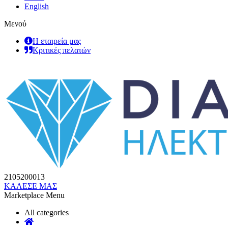
English
Μενού
Η εταιρεία μας
Κριτικές πελατών
2105200013
ΚΑΛΕΣΕ ΜΑΣ
Marketplace Menu
All categories