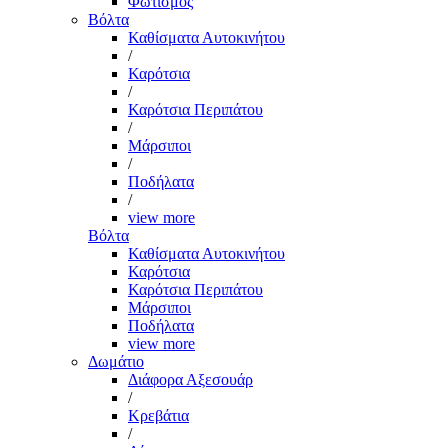
Φωτισμός
Βόλτα
Καθίσματα Αυτοκινήτου
/
Καρότσια
/
Καρότσια Περιπάτου
/
Μάρσιποι
/
Ποδήλατα
/
view more
Βόλτα
Καθίσματα Αυτοκινήτου
Καρότσια
Καρότσια Περιπάτου
Μάρσιποι
Ποδήλατα
view more
Δωμάτιο
Διάφορα Αξεσουάρ
/
Κρεβάτια
/