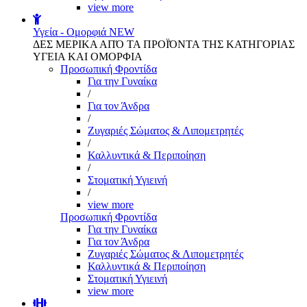
view more
Υγεία - Ομορφιά
NEW
ΔΕΣ ΜΕΡΙΚΑ ΑΠΌ ΤΑ ΠΡΟΪΌΝΤΑ ΤΗΣ ΚΑΤΗΓΟΡΙΑΣ
ΥΓΕΙΑ ΚΑΙ ΟΜΟΡΦΙΑ
Προσωπική Φροντίδα
Για την Γυναίκα
/
Για τον Άνδρα
/
Ζυγαριές Σώματος & Λιπομετρητές
/
Καλλυντικά & Περιποίηση
/
Στοματική Υγιεινή
/
view more
Προσωπική Φροντίδα
Για την Γυναίκα
Για τον Άνδρα
Ζυγαριές Σώματος & Λιπομετρητές
Καλλυντικά & Περιποίηση
Στοματική Υγιεινή
view more