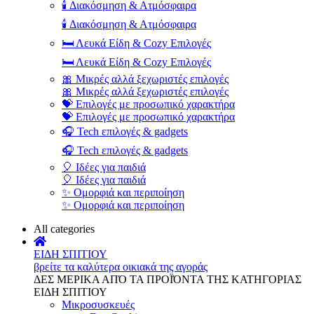
🕯️ Διακόσμηση & Ατμόσφαιρα
🕯️ Διακόσμηση & Ατμόσφαιρα
🛏️ Λευκά Είδη & Cozy Επιλογές
🛏️ Λευκά Είδη & Cozy Επιλογές
🎀 Μικρές αλλά ξεχωριστές επιλογές
🎀 Μικρές αλλά ξεχωριστές επιλογές
💝 Επιλογές με προσωπικό χαρακτήρα
💝 Επιλογές με προσωπικό χαρακτήρα
🎧 Tech επιλογές & gadgets
🎧 Tech επιλογές & gadgets
🎈 Ιδέες για παιδιά
🎈 Ιδέες για παιδιά
✨ Ομορφιά και περιποίηση
✨ Ομορφιά και περιποίηση
All categories
ΕΙΔΗ ΣΠΙΤΙΟΥ
βρείτε τα καλύτερα οικιακά της αγοράς
ΔΕΣ ΜΕΡΙΚΑ ΑΠΌ ΤΑ ΠΡΟΪΌΝΤΑ ΤΗΣ ΚΑΤΗΓΟΡΙΑΣ
ΕΙΔΗ ΣΠΙΤΙΟΥ
Μικροσυσκευές