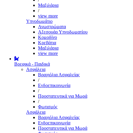
Μαξιλάρια
/
view more
Υπνοδωμάτιο
Ανωστρώματα
Αξεσουάρ Υπνοδωματίου
Κομοδίνο
Κρεβάτια
Μαξιλάρια
view more
Βρεφικά - Παιδικά
Ασφάλεια
Βραχιόλια Ασφαλείας
/
Ενδοεπικοινωνία
/
Προστατευτικά για Μωρά
/
Φωτισμός
Ασφάλεια
Βραχιόλια Ασφαλείας
Ενδοεπικοινωνία
Προστατευτικά για Μωρά