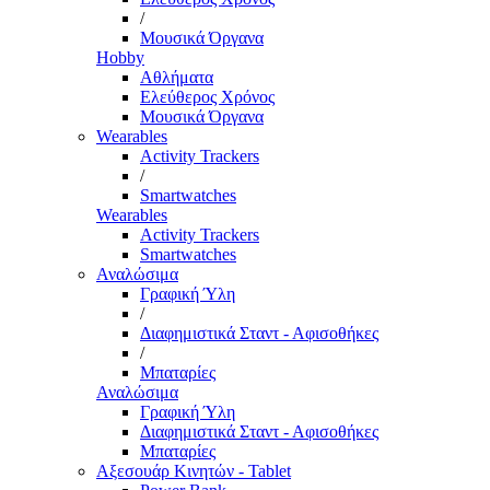
/
Μουσικά Όργανα
Hobby
Αθλήματα
Ελεύθερος Χρόνος
Μουσικά Όργανα
Wearables
Activity Trackers
/
Smartwatches
Wearables
Activity Trackers
Smartwatches
Αναλώσιμα
Γραφική Ύλη
/
Διαφημιστικά Σταντ - Αφισοθήκες
/
Μπαταρίες
Αναλώσιμα
Γραφική Ύλη
Διαφημιστικά Σταντ - Αφισοθήκες
Μπαταρίες
Αξεσουάρ Κινητών - Tablet