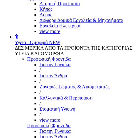
Aτομική Προστασία
Kήπος
Αέρας
Διάφορα Δομικά Εργαλεία & Μηχανήματα
Εργαλεία Ηλεκτρικά
view more
Υγεία - Ομορφιά
NEW
ΔΕΣ ΜΕΡΙΚΑ ΑΠΌ ΤΑ ΠΡΟΪΌΝΤΑ ΤΗΣ ΚΑΤΗΓΟΡΙΑΣ
ΥΓΕΙΑ ΚΑΙ ΟΜΟΡΦΙΑ
Προσωπική Φροντίδα
Για την Γυναίκα
/
Για τον Άνδρα
/
Ζυγαριές Σώματος & Λιπομετρητές
/
Καλλυντικά & Περιποίηση
/
Στοματική Υγιεινή
/
view more
Προσωπική Φροντίδα
Για την Γυναίκα
Για τον Άνδρα