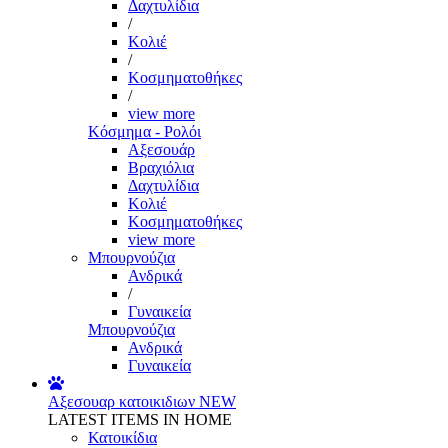
Δαχτυλίδια
/
Κολιέ
/
Κοσμηματοθήκες
/
view more
Κόσμημα - Ρολόι
Αξεσουάρ
Βραχιόλια
Δαχτυλίδια
Κολιέ
Κοσμηματοθήκες
view more
Μπουρνούζια
Ανδρικά
/
Γυναικεία
Μπουρνούζια
Ανδρικά
Γυναικεία
Αξεσουαρ κατοικιδιων
NEW
LATEST ITEMS IN HOME
Κατοικίδια