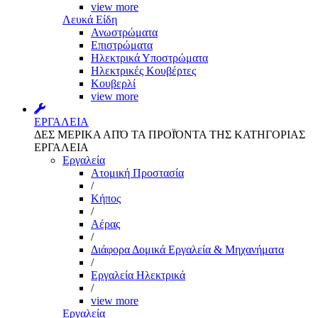
view more
Λευκά Είδη
Ανωστρώματα
Επιστρώματα
Ηλεκτρικά Υποστρώματα
Ηλεκτρικές Κουβέρτες
Κουβερλί
view more
ΕΡΓΑΛΕΙΑ
ΔΕΣ ΜΕΡΙΚΑ ΑΠΌ ΤΑ ΠΡΟΪΌΝΤΑ ΤΗΣ ΚΑΤΗΓΟΡΙΑΣ
ΕΡΓΑΛΕΙΑ
Εργαλεία
Aτομική Προστασία
/
Kήπος
/
Αέρας
/
Διάφορα Δομικά Εργαλεία & Μηχανήματα
/
Εργαλεία Ηλεκτρικά
/
view more
Εργαλεία