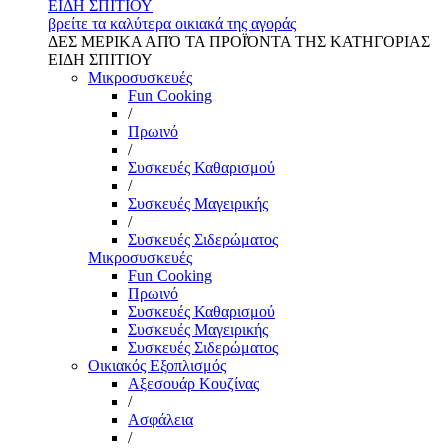
ΕΙΔΗ ΣΠΙΤΙΟΥ
βρείτε τα καλύτερα οικιακά της αγοράς
ΔΕΣ ΜΕΡΙΚΑ ΑΠΌ ΤΑ ΠΡΟΪΌΝΤΑ ΤΗΣ ΚΑΤΗΓΟΡΙΑΣ
ΕΙΔΗ ΣΠΙΤΙΟΥ
Μικροσυσκευές
Fun Cooking
/
Πρωινό
/
Συσκευές Καθαρισμού
/
Συσκευές Μαγειρικής
/
Συσκευές Σιδερώματος
Μικροσυσκευές
Fun Cooking
Πρωινό
Συσκευές Καθαρισμού
Συσκευές Μαγειρικής
Συσκευές Σιδερώματος
Οικιακός Εξοπλισμός
Αξεσουάρ Κουζίνας
/
Ασφάλεια
/