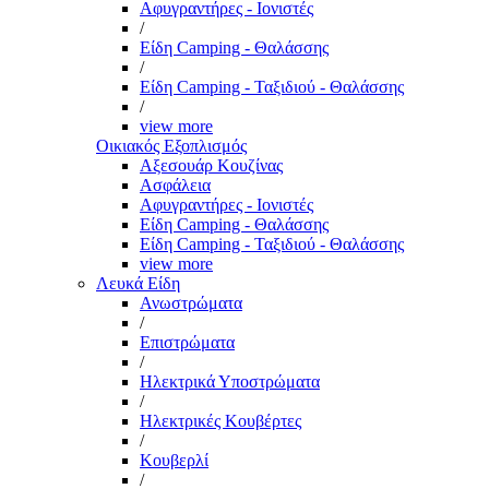
Αφυγραντήρες - Ιονιστές
/
Είδη Camping - Θαλάσσης
/
Είδη Camping - Ταξιδιού - Θαλάσσης
/
view more
Οικιακός Εξοπλισμός
Αξεσουάρ Κουζίνας
Ασφάλεια
Αφυγραντήρες - Ιονιστές
Είδη Camping - Θαλάσσης
Είδη Camping - Ταξιδιού - Θαλάσσης
view more
Λευκά Είδη
Ανωστρώματα
/
Επιστρώματα
/
Ηλεκτρικά Υποστρώματα
/
Ηλεκτρικές Κουβέρτες
/
Κουβερλί
/