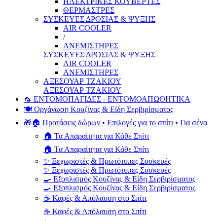
ΗΛΕΚΤΡΙΚΕΣ ΚΟΥΒΕΡΤΕΣ
ΘΕΡΜΑΣΤΡΕΣ
ΣΥΣΚΕΥΕΣ ΔΡΟΣΙΑΣ & ΨΥΞΗΣ
AIR COOLER
/
ΑΝΕΜΙΣΤΗΡΕΣ
ΣΥΣΚΕΥΕΣ ΔΡΟΣΙΑΣ & ΨΥΞΗΣ
AIR COOLER
ΑΝΕΜΙΣΤΗΡΕΣ
ΑΞΕΣΟΥΑΡ ΤΖΑΚΙΟΥ
ΑΞΕΣΟΥΑΡ ΤΖΑΚΙΟΥ
🦟 ΕΝΤΟΜΟΠΑΓΙΔΕΣ - ΕΝΤΟΜΟΑΠΩΘΗΤΙΚΑ
🍽️ Οργάνωση Κουζίνας & Είδη Σερβιρίσματος
🎁🏠 Προτάσεις δώρων • Επιλογές για το σπίτι • Για σένα
🏠 Τα Απαραίτητα για Κάθε Σπίτι
🏠 Τα Απαραίτητα για Κάθε Σπίτι
✨ Ξεχωριστές & Πρωτότυπες Συσκευές
✨ Ξεχωριστές & Πρωτότυπες Συσκευές
🍳 Εξοπλισμός Κουζίνας & Είδη Σερβιρίσματος
🍳 Εξοπλισμός Κουζίνας & Είδη Σερβιρίσματος
☕ Καφές & Απόλαυση στο Σπίτι
☕ Καφές & Απόλαυση στο Σπίτι