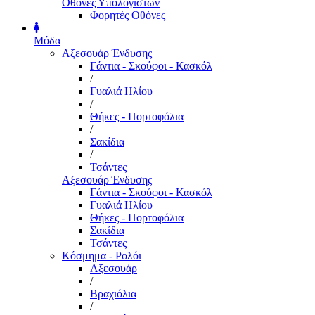
Οθόνες Υπολογιστών
Φορητές Οθόνες
Μόδα
Αξεσουάρ Ένδυσης
Γάντια - Σκούφοι - Κασκόλ
/
Γυαλιά Ηλίου
/
Θήκες - Πορτοφόλια
/
Σακίδια
/
Τσάντες
Αξεσουάρ Ένδυσης
Γάντια - Σκούφοι - Κασκόλ
Γυαλιά Ηλίου
Θήκες - Πορτοφόλια
Σακίδια
Τσάντες
Κόσμημα - Ρολόι
Αξεσουάρ
/
Βραχιόλια
/