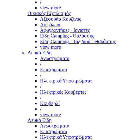
/
view more
Οικιακός Εξοπλισμός
Αξεσουάρ Κουζίνας
Ασφάλεια
Αφυγραντήρες - Ιονιστές
Είδη Camping - Θαλάσσης
Είδη Camping - Ταξιδιού - Θαλάσσης
view more
Λευκά Είδη
Ανωστρώματα
/
Επιστρώματα
/
Ηλεκτρικά Υποστρώματα
/
Ηλεκτρικές Κουβέρτες
/
Κουβερλί
/
view more
Λευκά Είδη
Ανωστρώματα
Επιστρώματα
Ηλεκτρικά Υποστρώματα