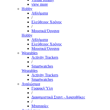
view more
Hobby
Αθλήματα
/
Ελεύθερος Χρόνος
/
Μουσικά Όργανα
Hobby
Αθλήματα
Ελεύθερος Χρόνος
Μουσικά Όργανα
Wearables
Activity Trackers
/
Smartwatches
Wearables
Activity Trackers
Smartwatches
Αναλώσιμα
Γραφική Ύλη
/
Διαφημιστικά Σταντ - Αφισοθήκες
/
Μπαταρίες