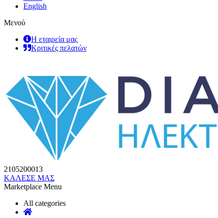
English
Μενού
Η εταιρεία μας
Κριτικές πελατών
2105200013
ΚΑΛΕΣΕ ΜΑΣ
Marketplace Menu
All categories