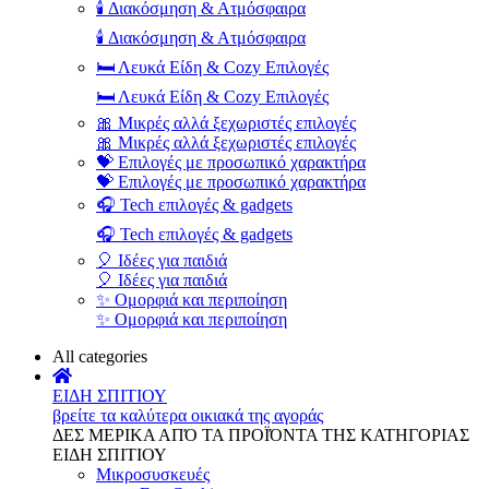
🕯️ Διακόσμηση & Ατμόσφαιρα
🕯️ Διακόσμηση & Ατμόσφαιρα
🛏️ Λευκά Είδη & Cozy Επιλογές
🛏️ Λευκά Είδη & Cozy Επιλογές
🎀 Μικρές αλλά ξεχωριστές επιλογές
🎀 Μικρές αλλά ξεχωριστές επιλογές
💝 Επιλογές με προσωπικό χαρακτήρα
💝 Επιλογές με προσωπικό χαρακτήρα
🎧 Tech επιλογές & gadgets
🎧 Tech επιλογές & gadgets
🎈 Ιδέες για παιδιά
🎈 Ιδέες για παιδιά
✨ Ομορφιά και περιποίηση
✨ Ομορφιά και περιποίηση
All categories
ΕΙΔΗ ΣΠΙΤΙΟΥ
βρείτε τα καλύτερα οικιακά της αγοράς
ΔΕΣ ΜΕΡΙΚΑ ΑΠΌ ΤΑ ΠΡΟΪΌΝΤΑ ΤΗΣ ΚΑΤΗΓΟΡΙΑΣ
ΕΙΔΗ ΣΠΙΤΙΟΥ
Μικροσυσκευές