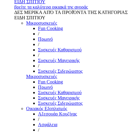
ΕΙΔΗ ΣΠΙΤΙΟΥ
βρείτε τα καλύτερα οικιακά της αγοράς
ΔΕΣ ΜΕΡΙΚΑ ΑΠΌ ΤΑ ΠΡΟΪΌΝΤΑ ΤΗΣ ΚΑΤΗΓΟΡΙΑΣ
ΕΙΔΗ ΣΠΙΤΙΟΥ
Μικροσυσκευές
Fun Cooking
/
Πρωινό
/
Συσκευές Καθαρισμού
/
Συσκευές Μαγειρικής
/
Συσκευές Σιδερώματος
Μικροσυσκευές
Fun Cooking
Πρωινό
Συσκευές Καθαρισμού
Συσκευές Μαγειρικής
Συσκευές Σιδερώματος
Οικιακός Εξοπλισμός
Αξεσουάρ Κουζίνας
/
Ασφάλεια
/