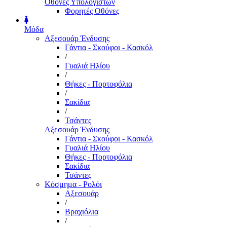
Οθόνες Υπολογιστών
Φορητές Οθόνες
Μόδα
Αξεσουάρ Ένδυσης
Γάντια - Σκούφοι - Κασκόλ
/
Γυαλιά Ηλίου
/
Θήκες - Πορτοφόλια
/
Σακίδια
/
Τσάντες
Αξεσουάρ Ένδυσης
Γάντια - Σκούφοι - Κασκόλ
Γυαλιά Ηλίου
Θήκες - Πορτοφόλια
Σακίδια
Τσάντες
Κόσμημα - Ρολόι
Αξεσουάρ
/
Βραχιόλια
/