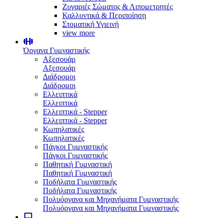
Ζυγαριές Σώματος & Λιπομετρητές
Καλλυντικά & Περιποίηση
Στοματική Υγιεινή
view more
Όργανα Γυμναστικής
Αξεσουάρ
Αξεσουάρ
Διάδρομοι
Διάδρομοι
Ελλειπτικά
Ελλειπτικά
Ελλειπτικά - Stepper
Ελλειπτικά - Stepper
Κωπηλατικές
Κωπηλατικές
Πάγκοι Γυμναστικής
Πάγκοι Γυμναστικής
Παθητική Γυμναστική
Παθητική Γυμναστική
Ποδήλατα Γυμναστικής
Ποδήλατα Γυμναστικής
Πολυόργανα και Μηχανήματα Γυμναστικής
Πολυόργανα και Μηχανήματα Γυμναστικής