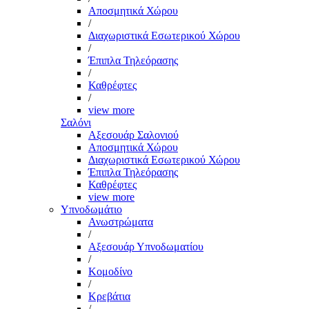
Αποσμητικά Χώρου
/
Διαχωριστικά Εσωτερικού Χώρου
/
Έπιπλα Τηλεόρασης
/
Καθρέφτες
/
view more
Σαλόνι
Αξεσουάρ Σαλονιού
Αποσμητικά Χώρου
Διαχωριστικά Εσωτερικού Χώρου
Έπιπλα Τηλεόρασης
Καθρέφτες
view more
Υπνοδωμάτιο
Ανωστρώματα
/
Αξεσουάρ Υπνοδωματίου
/
Κομοδίνο
/
Κρεβάτια
/