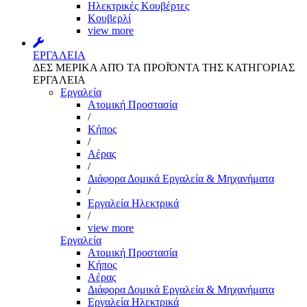
Ηλεκτρικές Κουβέρτες
Κουβερλί
view more
ΕΡΓΑΛΕΙΑ
ΔΕΣ ΜΕΡΙΚΑ ΑΠΌ ΤΑ ΠΡΟΪΌΝΤΑ ΤΗΣ ΚΑΤΗΓΟΡΙΑΣ
ΕΡΓΑΛΕΙΑ
Εργαλεία
Aτομική Προστασία
/
Kήπος
/
Αέρας
/
Διάφορα Δομικά Εργαλεία & Μηχανήματα
/
Εργαλεία Ηλεκτρικά
/
view more
Εργαλεία
Aτομική Προστασία
Kήπος
Αέρας
Διάφορα Δομικά Εργαλεία & Μηχανήματα
Εργαλεία Ηλεκτρικά