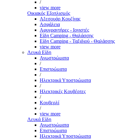
/
view more
Οικιακός Εξοπλισμός
Αξεσουάρ Κουζίνας
Ασφάλεια
Αφυγραντήρες - Ιονιστές
Είδη Camping - Θαλάσσης
Είδη Camping - Ταξιδιού - Θαλάσσης
view more
Λευκά Είδη
Ανωστρώματα
/
Επιστρώματα
/
Ηλεκτρικά Υποστρώματα
/
Ηλεκτρικές Κουβέρτες
/
Κουβερλί
/
view more
Λευκά Είδη
Ανωστρώματα
Επιστρώματα
Ηλεκτρικά Υποστρώματα