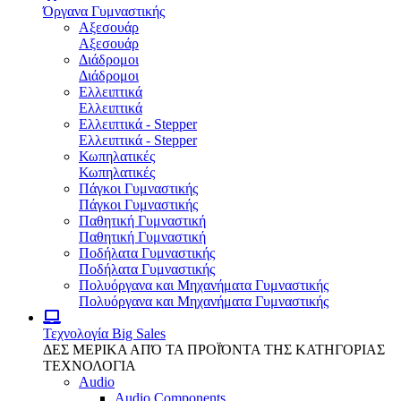
Όργανα Γυμναστικής
Αξεσουάρ
Αξεσουάρ
Διάδρομοι
Διάδρομοι
Ελλειπτικά
Ελλειπτικά
Ελλειπτικά - Stepper
Ελλειπτικά - Stepper
Κωπηλατικές
Κωπηλατικές
Πάγκοι Γυμναστικής
Πάγκοι Γυμναστικής
Παθητική Γυμναστική
Παθητική Γυμναστική
Ποδήλατα Γυμναστικής
Ποδήλατα Γυμναστικής
Πολυόργανα και Μηχανήματα Γυμναστικής
Πολυόργανα και Μηχανήματα Γυμναστικής
Τεχνολογία
Big Sales
ΔΕΣ ΜΕΡΙΚΑ ΑΠΌ ΤΑ ΠΡΟΪΌΝΤΑ ΤΗΣ ΚΑΤΗΓΟΡΙΑΣ
ΤΕΧΝΟΛΟΓΙΑ
Audio
Audio Components