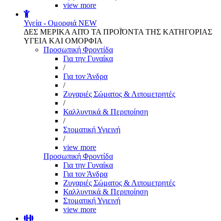
view more
Υγεία - Ομορφιά
NEW
ΔΕΣ ΜΕΡΙΚΑ ΑΠΌ ΤΑ ΠΡΟΪΌΝΤΑ ΤΗΣ ΚΑΤΗΓΟΡΙΑΣ
ΥΓΕΙΑ ΚΑΙ ΟΜΟΡΦΙΑ
Προσωπική Φροντίδα
Για την Γυναίκα
/
Για τον Άνδρα
/
Ζυγαριές Σώματος & Λιπομετρητές
/
Καλλυντικά & Περιποίηση
/
Στοματική Υγιεινή
/
view more
Προσωπική Φροντίδα
Για την Γυναίκα
Για τον Άνδρα
Ζυγαριές Σώματος & Λιπομετρητές
Καλλυντικά & Περιποίηση
Στοματική Υγιεινή
view more