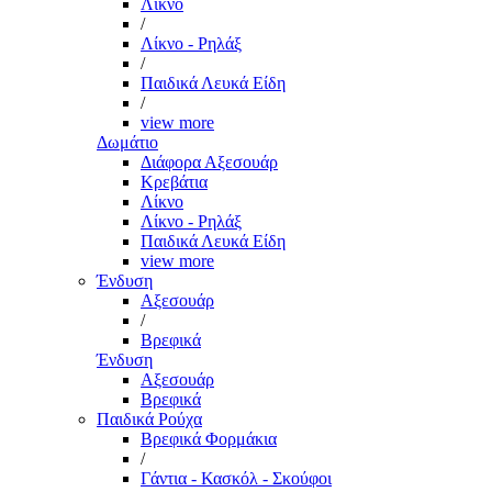
Λίκνο
/
Λίκνο - Ρηλάξ
/
Παιδικά Λευκά Είδη
/
view more
Δωμάτιο
Διάφορα Αξεσουάρ
Κρεβάτια
Λίκνο
Λίκνο - Ρηλάξ
Παιδικά Λευκά Είδη
view more
Ένδυση
Αξεσουάρ
/
Βρεφικά
Ένδυση
Αξεσουάρ
Βρεφικά
Παιδικά Ρούχα
Βρεφικά Φορμάκια
/
Γάντια - Κασκόλ - Σκούφοι