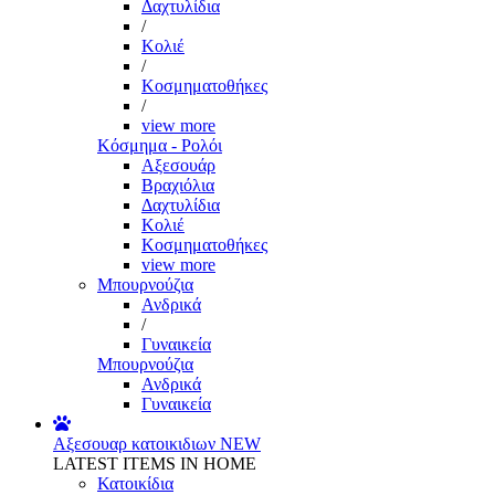
Δαχτυλίδια
/
Κολιέ
/
Κοσμηματοθήκες
/
view more
Κόσμημα - Ρολόι
Αξεσουάρ
Βραχιόλια
Δαχτυλίδια
Κολιέ
Κοσμηματοθήκες
view more
Μπουρνούζια
Ανδρικά
/
Γυναικεία
Μπουρνούζια
Ανδρικά
Γυναικεία
Αξεσουαρ κατοικιδιων
NEW
LATEST ITEMS IN HOME
Κατοικίδια