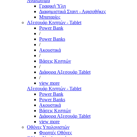
Αναλώσιμα
Γραφική Ύλη
Διαφημιστικά Σταντ - Αφισοθήκες
Μπαταρίες
Αξεσουάρ Κινητών - Tablet
Power Bank
/
Power Banks
/
Ακουστικά
/
Βάσεις Κινητών
/
Διάφορα Αξεσουάρ Tablet
/
view more
Αξεσουάρ Κινητών - Tablet
Power Bank
Power Banks
Ακουστικά
Βάσεις Κινητών
Διάφορα Αξεσουάρ Tablet
view more
Οθόνες Υπολογιστών
Φορητές Οθόνες