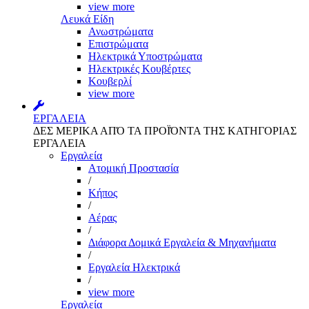
view more
Λευκά Είδη
Ανωστρώματα
Επιστρώματα
Ηλεκτρικά Υποστρώματα
Ηλεκτρικές Κουβέρτες
Κουβερλί
view more
ΕΡΓΑΛΕΙΑ
ΔΕΣ ΜΕΡΙΚΑ ΑΠΌ ΤΑ ΠΡΟΪΌΝΤΑ ΤΗΣ ΚΑΤΗΓΟΡΙΑΣ
ΕΡΓΑΛΕΙΑ
Εργαλεία
Aτομική Προστασία
/
Kήπος
/
Αέρας
/
Διάφορα Δομικά Εργαλεία & Μηχανήματα
/
Εργαλεία Ηλεκτρικά
/
view more
Εργαλεία