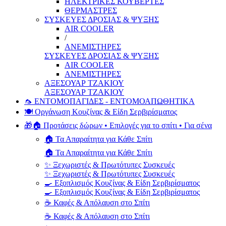
ΗΛΕΚΤΡΙΚΕΣ ΚΟΥΒΕΡΤΕΣ
ΘΕΡΜΑΣΤΡΕΣ
ΣΥΣΚΕΥΕΣ ΔΡΟΣΙΑΣ & ΨΥΞΗΣ
AIR COOLER
/
ΑΝΕΜΙΣΤΗΡΕΣ
ΣΥΣΚΕΥΕΣ ΔΡΟΣΙΑΣ & ΨΥΞΗΣ
AIR COOLER
ΑΝΕΜΙΣΤΗΡΕΣ
ΑΞΕΣΟΥΑΡ ΤΖΑΚΙΟΥ
ΑΞΕΣΟΥΑΡ ΤΖΑΚΙΟΥ
🦟 ΕΝΤΟΜΟΠΑΓΙΔΕΣ - ΕΝΤΟΜΟΑΠΩΘΗΤΙΚΑ
🍽️ Οργάνωση Κουζίνας & Είδη Σερβιρίσματος
🎁🏠 Προτάσεις δώρων • Επιλογές για το σπίτι • Για σένα
🏠 Τα Απαραίτητα για Κάθε Σπίτι
🏠 Τα Απαραίτητα για Κάθε Σπίτι
✨ Ξεχωριστές & Πρωτότυπες Συσκευές
✨ Ξεχωριστές & Πρωτότυπες Συσκευές
🍳 Εξοπλισμός Κουζίνας & Είδη Σερβιρίσματος
🍳 Εξοπλισμός Κουζίνας & Είδη Σερβιρίσματος
☕ Καφές & Απόλαυση στο Σπίτι
☕ Καφές & Απόλαυση στο Σπίτι