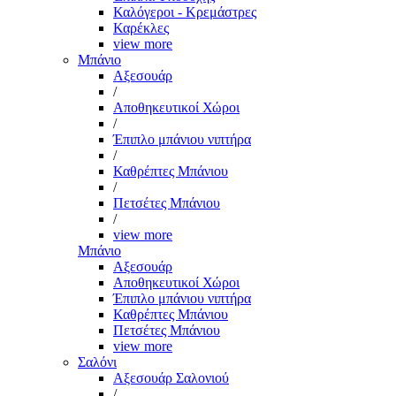
Καλόγεροι - Κρεμάστρες
Καρέκλες
view more
Μπάνιο
Αξεσουάρ
/
Αποθηκευτικοί Χώροι
/
Έπιπλο μπάνιου νιπτήρα
/
Καθρέπτες Μπάνιου
/
Πετσέτες Μπάνιου
/
view more
Μπάνιο
Αξεσουάρ
Αποθηκευτικοί Χώροι
Έπιπλο μπάνιου νιπτήρα
Καθρέπτες Μπάνιου
Πετσέτες Μπάνιου
view more
Σαλόνι
Αξεσουάρ Σαλονιού
/