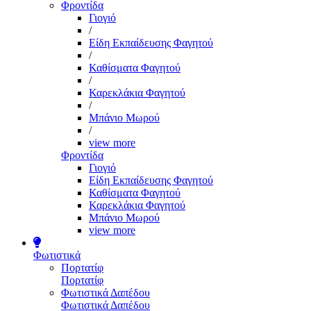
Φροντίδα
Γιογιό
/
Είδη Εκπαίδευσης Φαγητού
/
Καθίσματα Φαγητού
/
Καρεκλάκια Φαγητού
/
Μπάνιο Μωρού
/
view more
Φροντίδα
Γιογιό
Είδη Εκπαίδευσης Φαγητού
Καθίσματα Φαγητού
Καρεκλάκια Φαγητού
Μπάνιο Μωρού
view more
Φωτιστικά
Πορτατίφ
Πορτατίφ
Φωτιστικά Δαπέδου
Φωτιστικά Δαπέδου