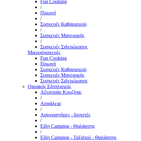
Fun Cooking
/
Πρωινό
/
Συσκευές Καθαρισμού
/
Συσκευές Μαγειρικής
/
Συσκευές Σιδερώματος
Μικροσυσκευές
Fun Cooking
Πρωινό
Συσκευές Καθαρισμού
Συσκευές Μαγειρικής
Συσκευές Σιδερώματος
Οικιακός Εξοπλισμός
Αξεσουάρ Κουζίνας
/
Ασφάλεια
/
Αφυγραντήρες - Ιονιστές
/
Είδη Camping - Θαλάσσης
/
Είδη Camping - Ταξιδιού - Θαλάσσης