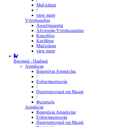
Μαξιλάρια
/
view more
Υπνοδωμάτιο
Ανωστρώματα
Αξεσουάρ Υπνοδωματίου
Κομοδίνο
Κρεβάτια
Μαξιλάρια
view more
Βρεφικά - Παιδικά
Ασφάλεια
Βραχιόλια Ασφαλείας
/
Ενδοεπικοινωνία
/
Προστατευτικά για Μωρά
/
Φωτισμός
Ασφάλεια
Βραχιόλια Ασφαλείας
Ενδοεπικοινωνία
Προστατευτικά για Μωρά