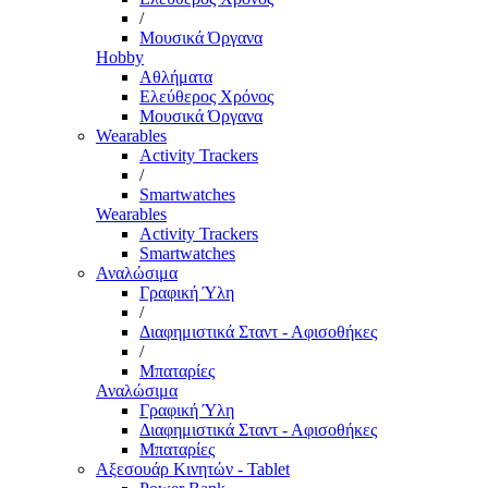
/
Μουσικά Όργανα
Hobby
Αθλήματα
Ελεύθερος Χρόνος
Μουσικά Όργανα
Wearables
Activity Trackers
/
Smartwatches
Wearables
Activity Trackers
Smartwatches
Αναλώσιμα
Γραφική Ύλη
/
Διαφημιστικά Σταντ - Αφισοθήκες
/
Μπαταρίες
Αναλώσιμα
Γραφική Ύλη
Διαφημιστικά Σταντ - Αφισοθήκες
Μπαταρίες
Αξεσουάρ Κινητών - Tablet