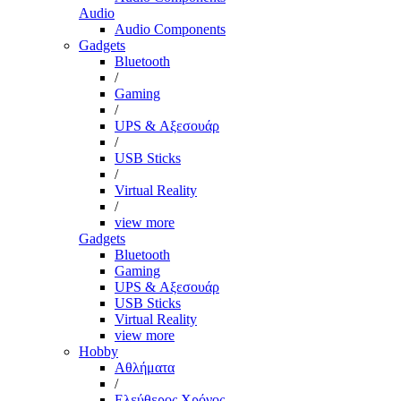
Audio
Audio Components
Gadgets
Bluetooth
/
Gaming
/
UPS & Αξεσουάρ
/
USB Sticks
/
Virtual Reality
/
view more
Gadgets
Bluetooth
Gaming
UPS & Αξεσουάρ
USB Sticks
Virtual Reality
view more
Hobby
Αθλήματα
/
Ελεύθερος Χρόνος