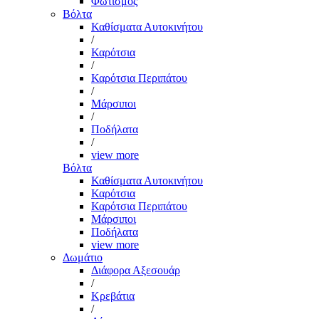
Φωτισμός
Βόλτα
Καθίσματα Αυτοκινήτου
/
Καρότσια
/
Καρότσια Περιπάτου
/
Μάρσιποι
/
Ποδήλατα
/
view more
Βόλτα
Καθίσματα Αυτοκινήτου
Καρότσια
Καρότσια Περιπάτου
Μάρσιποι
Ποδήλατα
view more
Δωμάτιο
Διάφορα Αξεσουάρ
/
Κρεβάτια
/