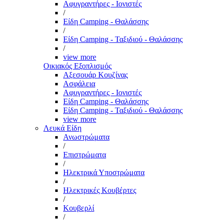
Αφυγραντήρες - Ιονιστές
/
Είδη Camping - Θαλάσσης
/
Είδη Camping - Ταξιδιού - Θαλάσσης
/
view more
Οικιακός Εξοπλισμός
Αξεσουάρ Κουζίνας
Ασφάλεια
Αφυγραντήρες - Ιονιστές
Είδη Camping - Θαλάσσης
Είδη Camping - Ταξιδιού - Θαλάσσης
view more
Λευκά Είδη
Ανωστρώματα
/
Επιστρώματα
/
Ηλεκτρικά Υποστρώματα
/
Ηλεκτρικές Κουβέρτες
/
Κουβερλί
/