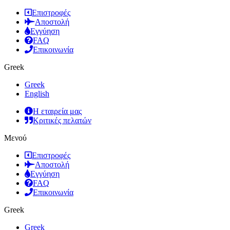
Επιστροφές
Αποστολή
Εγγύηση
FAQ
Επικοινωνία
Greek
Greek
English
Η εταιρεία μας
Κριτικές πελατών
Μενού
Επιστροφές
Αποστολή
Εγγύηση
FAQ
Επικοινωνία
Greek
Greek