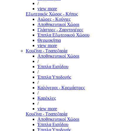
/
view more
Εξωτερικός Χώρος - Κήπος
Αιώρες - Κούνιες
Αποθηκευτικοί Χώροι
Γλάστρες - Ζαρντινιέρες
Έπιπλα Εξωτερικού Χώρου
Θερμοκήπια
view more
Κουζίνα - Τραπεζαρία
Αποθηκευτικοί Χώροι
/
Έπιπλα Εισόδου
/
Έπιπλα Υποδοχής
/
Καλόγεροι - Κρεμάστρες
/
Καρέκλες
/
view more
Κουζίνα - Τραπεζαρία
Αποθηκευτικοί Χώροι
Έπιπλα Εισόδου
Έπιπλα Υποδοχής