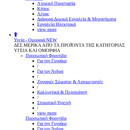
Aτομική Προστασία
Kήπος
Αέρας
Διάφορα Δομικά Εργαλεία & Μηχανήματα
Εργαλεία Ηλεκτρικά
view more
Υγεία - Ομορφιά
NEW
ΔΕΣ ΜΕΡΙΚΑ ΑΠΌ ΤΑ ΠΡΟΪΌΝΤΑ ΤΗΣ ΚΑΤΗΓΟΡΙΑΣ
ΥΓΕΙΑ ΚΑΙ ΟΜΟΡΦΙΑ
Προσωπική Φροντίδα
Για την Γυναίκα
/
Για τον Άνδρα
/
Ζυγαριές Σώματος & Λιπομετρητές
/
Καλλυντικά & Περιποίηση
/
Στοματική Υγιεινή
/
view more
Προσωπική Φροντίδα
Για την Γυναίκα
Για τον Άνδρα