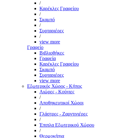
/
Καρέκλες Γραφείου
/
Σκαμπό
/
Συρταριέρες
/
view more
Γραφείο
Βιβλιοθήκες
Γραφεία
Καρέκλες Γραφείου
Σκαμπό
Συρταριέρες
view more
Εξωτερικός Χώρος - Κήπος
Αιώρες - Κούνιες
/
Αποθηκευτικοί Χώροι
/
Γλάστρες - Ζαρντινιέρες
/
Έπιπλα Εξωτερικού Χώρου
/
Θερμοκήπια