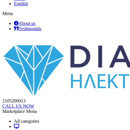
English
Menu
About us
Testimonials
2105200013
CALL US NOW
Marketplace Menu
All categories