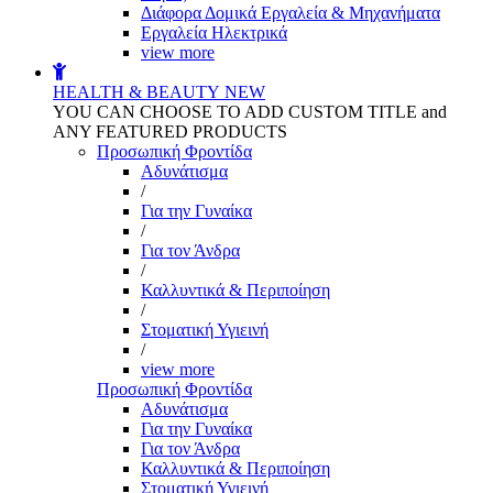
Διάφορα Δομικά Εργαλεία & Μηχανήματα
Εργαλεία Ηλεκτρικά
view more
HEALTH & BEAUTY
NEW
YOU CAN CHOOSE TO ADD CUSTOM TITLE and
ANY FEATURED PRODUCTS
Προσωπική Φροντίδα
Αδυνάτισμα
/
Για την Γυναίκα
/
Για τον Άνδρα
/
Καλλυντικά & Περιποίηση
/
Στοματική Υγιεινή
/
view more
Προσωπική Φροντίδα
Αδυνάτισμα
Για την Γυναίκα
Για τον Άνδρα
Καλλυντικά & Περιποίηση
Στοματική Υγιεινή