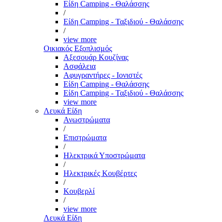
Είδη Camping - Θαλάσσης
/
Είδη Camping - Ταξιδιού - Θαλάσσης
/
view more
Οικιακός Εξοπλισμός
Αξεσουάρ Κουζίνας
Ασφάλεια
Αφυγραντήρες - Ιονιστές
Είδη Camping - Θαλάσσης
Είδη Camping - Ταξιδιού - Θαλάσσης
view more
Λευκά Είδη
Ανωστρώματα
/
Επιστρώματα
/
Ηλεκτρικά Υποστρώματα
/
Ηλεκτρικές Κουβέρτες
/
Κουβερλί
/
view more
Λευκά Είδη