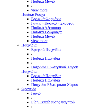
Παιδικά Μαγιό
/
view more
Παιδικά Ρούχα
Βρεφικά Φορμάκια
Γάντια - Κασκόλ - Σκούφοι
Παιδικά Αξεσουάρ
Παιδικά Εσώρουχα
Παιδικά Μαγιό
view more
Παιχνίδια
Βρεφικά Παιχνίδια
/
Παιδικά Παιχνίδια
/
Παιχνίδια Εξωτερικού Χώρου
Παιχνίδια
Βρεφικά Παιχνίδια
Παιδικά Παιχνίδια
Παιχνίδια Εξωτερικού Χώρου
Φροντίδα
Γιογιό
/
Είδη Εκπαίδευσης Φαγητού
/