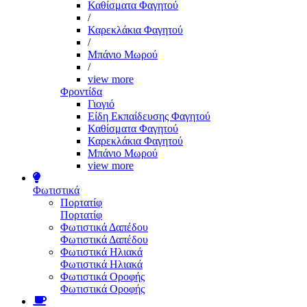
Καθίσματα Φαγητού
/
Καρεκλάκια Φαγητού
/
Μπάνιο Μωρού
/
view more
Φροντίδα
Γιογιό
Είδη Εκπαίδευσης Φαγητού
Καθίσματα Φαγητού
Καρεκλάκια Φαγητού
Μπάνιο Μωρού
view more
Φωτιστικά
Πορτατίφ
Πορτατίφ
Φωτιστικά Δαπέδου
Φωτιστικά Δαπέδου
Φωτιστικά Ηλιακά
Φωτιστικά Ηλιακά
Φωτιστικά Οροφής
Φωτιστικά Οροφής