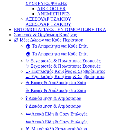
ΣΥΣΚΕΥΕΣ ΨΗΞΗΣ
AIR COOLER
ΑΝΕΜΙΣΤΗΡΕΣ
ΑΞΕΣΟΥΑΡ ΤΖΑΚΙΟΥ
ΑΞΕΣΟΥΑΡ ΤΖΑΚΙΟΥ
ΕΝΤΟΜΟΠΑΓΙΔΕΣ - ΕΝΤΟΜΟΑΠΩΘΗΤΙΚΑ
Συσκευές & Οργάνωση Κουζίνας
🎁 Ιδέες Δώρων για Κάθε Περίσταση
🏠 Τα Απαραίτητα για Κάθε Σπίτι
🏠 Τα Απαραίτητα για Κάθε Σπίτι
✨ Ξεχωριστές & Πρωτότυπες Συσκευές
✨ Ξεχωριστές & Πρωτότυπες Συσκευές
🍳 Εξοπλισμός Κουζίνας & Σερβιρίσματος
🍳 Εξοπλισμός Κουζίνας & Σερβιρίσματος
☕ Καφές & Απόλαυση στο Σπίτι
☕ Καφές & Απόλαυση στο Σπίτι
🕯️ Διακόσμηση & Ατμόσφαιρα
🕯️ Διακόσμηση & Ατμόσφαιρα
🛏️ Λευκά Είδη & Cozy Επιλογές
🛏️ Λευκά Είδη & Cozy Επιλογές
🎀 Μικρά αλλά Ξεχωριστά Δώρα