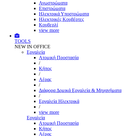
Ανωστρώματα
Επιστρώματα
Ηλεκτρικά Υποστρώματα
Ηλεκτρικές Κουβέρτες
Κουβερλί
view more
TOOLS
NEW IN OFFICE
Εργαλεία
Aτομική Προστασία
/
Kήπος
/
Αέρας
/
Διάφορα Δομικά Εργαλεία & Μηχανήματα
/
Εργαλεία Ηλεκτρικά
/
view more
Εργαλεία
Aτομική Προστασία
Kήπος
Αέρας