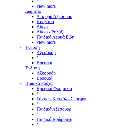
/
view more
Δωμάτιο
Διάφορα Αξεσουάρ
Κρεβάτια
Λίκνο
Λίκνο - Ρηλάξ
Παιδικά Λευκά Είδη
view more
Ένδυση
Αξεσουάρ
/
Βρεφικά
Ένδυση
Αξεσουάρ
Βρεφικά
Παιδικά Ρούχα
Βρεφικά Φορμάκια
/
Γάντια - Κασκόλ - Σκούφοι
/
Παιδικά Αξεσουάρ
/
Παιδικά Εσώρουχα
/