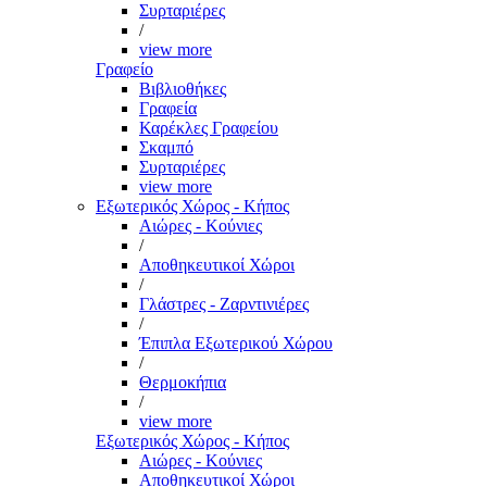
Συρταριέρες
/
view more
Γραφείο
Βιβλιοθήκες
Γραφεία
Καρέκλες Γραφείου
Σκαμπό
Συρταριέρες
view more
Εξωτερικός Χώρος - Κήπος
Αιώρες - Κούνιες
/
Αποθηκευτικοί Χώροι
/
Γλάστρες - Ζαρντινιέρες
/
Έπιπλα Εξωτερικού Χώρου
/
Θερμοκήπια
/
view more
Εξωτερικός Χώρος - Κήπος
Αιώρες - Κούνιες
Αποθηκευτικοί Χώροι