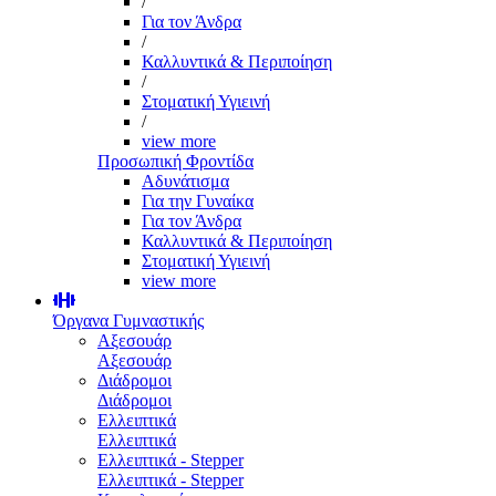
/
Για τον Άνδρα
/
Καλλυντικά & Περιποίηση
/
Στοματική Υγιεινή
/
view more
Προσωπική Φροντίδα
Αδυνάτισμα
Για την Γυναίκα
Για τον Άνδρα
Καλλυντικά & Περιποίηση
Στοματική Υγιεινή
view more
Όργανα Γυμναστικής
Αξεσουάρ
Αξεσουάρ
Διάδρομοι
Διάδρομοι
Ελλειπτικά
Ελλειπτικά
Ελλειπτικά - Stepper
Ελλειπτικά - Stepper