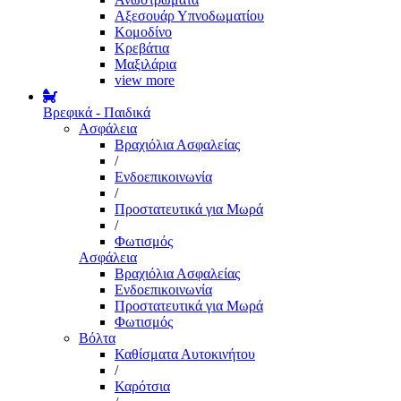
Αξεσουάρ Υπνοδωματίου
Κομοδίνο
Κρεβάτια
Μαξιλάρια
view more
Βρεφικά - Παιδικά
Ασφάλεια
Βραχιόλια Ασφαλείας
/
Ενδοεπικοινωνία
/
Προστατευτικά για Μωρά
/
Φωτισμός
Ασφάλεια
Βραχιόλια Ασφαλείας
Ενδοεπικοινωνία
Προστατευτικά για Μωρά
Φωτισμός
Βόλτα
Καθίσματα Αυτοκινήτου
/
Καρότσια