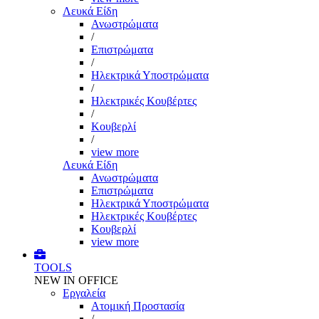
Λευκά Είδη
Ανωστρώματα
/
Επιστρώματα
/
Ηλεκτρικά Υποστρώματα
/
Ηλεκτρικές Κουβέρτες
/
Κουβερλί
/
view more
Λευκά Είδη
Ανωστρώματα
Επιστρώματα
Ηλεκτρικά Υποστρώματα
Ηλεκτρικές Κουβέρτες
Κουβερλί
view more
TOOLS
NEW IN OFFICE
Εργαλεία
Aτομική Προστασία
/