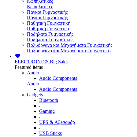
Κωπηλατικές
Κωπηλατικές
Πάγκοι Γυμναστικής
Πάγκοι Γυμναστικής
Παθητική Γυμναστική
Παθητική Γυμναστική
Ποδήλατα Γυμναστικής
Ποδήλατα Γυμναστικής
Πολυόργανα και Μηχανήματα Γυμναστικής
Πολυόργανα και Μηχανήματα Γυμναστικής
ELECTRONICS
Big Sales
Featured items
Audio
Audio Components
Audio
Audio Components
Gadgets
Bluetooth
/
Gaming
/
UPS & Αξεσουάρ
/
USB Sticks