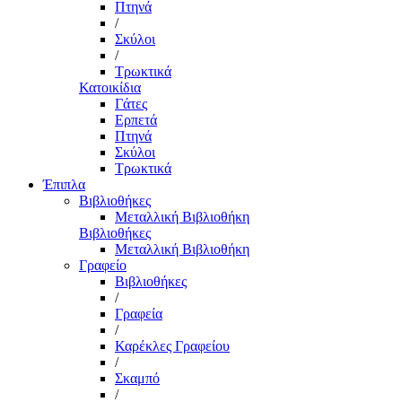
Πτηνά
/
Σκύλοι
/
Τρωκτικά
Κατοικίδια
Γάτες
Ερπετά
Πτηνά
Σκύλοι
Τρωκτικά
Έπιπλα
Βιβλιοθήκες
Μεταλλική Βιβλιοθήκη
Βιβλιοθήκες
Μεταλλική Βιβλιοθήκη
Γραφείο
Βιβλιοθήκες
/
Γραφεία
/
Καρέκλες Γραφείου
/
Σκαμπό
/