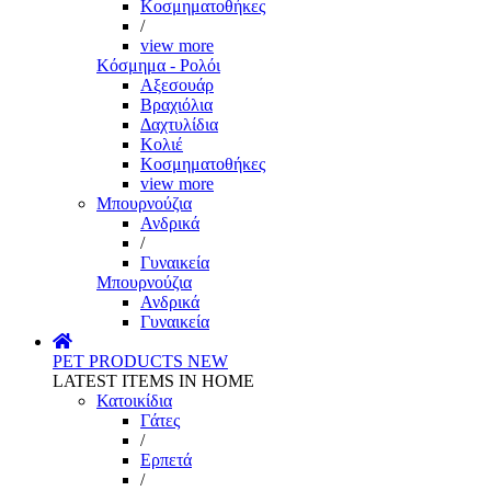
Κοσμηματοθήκες
/
view more
Κόσμημα - Ρολόι
Αξεσουάρ
Βραχιόλια
Δαχτυλίδια
Κολιέ
Κοσμηματοθήκες
view more
Μπουρνούζια
Ανδρικά
/
Γυναικεία
Μπουρνούζια
Ανδρικά
Γυναικεία
PET PRODUCTS
NEW
LATEST ITEMS IN HOME
Κατοικίδια
Γάτες
/
Ερπετά
/