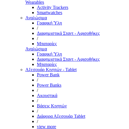
Wearables
Activity Trackers
Smartwatches
Αναλώσιμα
Γραφική Ύλη
/
Διαφημιστικά Σταντ - Αφισοθήκες
/
Μπαταρίες
Αναλώσιμα
Γραφική Ύλη
Διαφημιστικά Σταντ - Αφισοθήκες
Μπαταρίες
Αξεσουάρ Κινητών - Tablet
Power Bank
/
Power Banks
/
Ακουστικά
/
Βάσεις Κινητών
/
Διάφορα Αξεσουάρ Tablet
/
view more