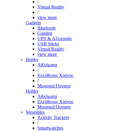
/
Virtual Reality
/
view more
Gadgets
Bluetooth
Gaming
UPS & Αξεσουάρ
USB Sticks
Virtual Reality
view more
Hobby
Αθλήματα
/
Ελεύθερος Χρόνος
/
Μουσικά Όργανα
Hobby
Αθλήματα
Ελεύθερος Χρόνος
Μουσικά Όργανα
Wearables
Activity Trackers
/
Smartwatches