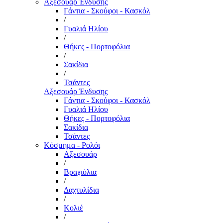
Αξεσουάρ Ένδυσης
Γάντια - Σκούφοι - Κασκόλ
/
Γυαλιά Ηλίου
/
Θήκες - Πορτοφόλια
/
Σακίδια
/
Τσάντες
Αξεσουάρ Ένδυσης
Γάντια - Σκούφοι - Κασκόλ
Γυαλιά Ηλίου
Θήκες - Πορτοφόλια
Σακίδια
Τσάντες
Κόσμημα - Ρολόι
Αξεσουάρ
/
Βραχιόλια
/
Δαχτυλίδια
/
Κολιέ
/