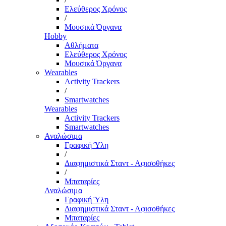
Ελεύθερος Χρόνος
/
Μουσικά Όργανα
Hobby
Αθλήματα
Ελεύθερος Χρόνος
Μουσικά Όργανα
Wearables
Activity Trackers
/
Smartwatches
Wearables
Activity Trackers
Smartwatches
Αναλώσιμα
Γραφική Ύλη
/
Διαφημιστικά Σταντ - Αφισοθήκες
/
Μπαταρίες
Αναλώσιμα
Γραφική Ύλη
Διαφημιστικά Σταντ - Αφισοθήκες
Μπαταρίες