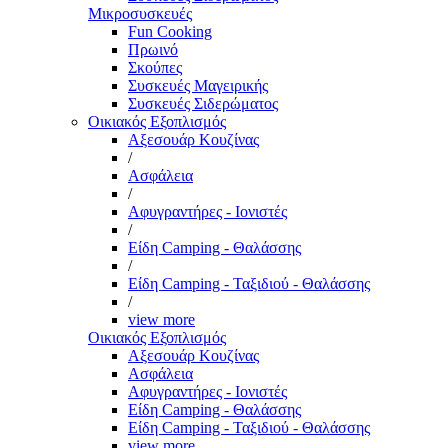
Μικροσυσκευές
Fun Cooking
Πρωινό
Σκούπες
Συσκευές Μαγειρικής
Συσκευές Σιδερώματος
Οικιακός Εξοπλισμός
Αξεσουάρ Κουζίνας
/
Ασφάλεια
/
Αφυγραντήρες - Ιονιστές
/
Είδη Camping - Θαλάσσης
/
Είδη Camping - Ταξιδιού - Θαλάσσης
/
view more
Οικιακός Εξοπλισμός
Αξεσουάρ Κουζίνας
Ασφάλεια
Αφυγραντήρες - Ιονιστές
Είδη Camping - Θαλάσσης
Είδη Camping - Ταξιδιού - Θαλάσσης
view more