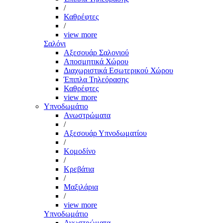
/
Καθρέφτες
/
view more
Σαλόνι
Αξεσουάρ Σαλονιού
Αποσμητικά Χώρου
Διαχωριστικά Εσωτερικού Χώρου
Έπιπλα Τηλεόρασης
Καθρέφτες
view more
Υπνοδωμάτιο
Ανωστρώματα
/
Αξεσουάρ Υπνοδωματίου
/
Κομοδίνο
/
Κρεβάτια
/
Μαξιλάρια
/
view more
Υπνοδωμάτιο
Ανωστρώματα