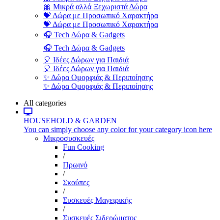
🎀 Μικρά αλλά Ξεχωριστά Δώρα
💝 Δώρα με Προσωπικό Χαρακτήρα
💝 Δώρα με Προσωπικό Χαρακτήρα
🎧 Tech Δώρα & Gadgets
🎧 Tech Δώρα & Gadgets
🎈 Ιδέες Δώρων για Παιδιά
🎈 Ιδέες Δώρων για Παιδιά
✨ Δώρα Ομορφιάς & Περιποίησης
✨ Δώρα Ομορφιάς & Περιποίησης
All categories
HOUSEHOLD & GARDEN
You can simply choose any color for your category icon here
Μικροσυσκευές
Fun Cooking
/
Πρωινό
/
Σκούπες
/
Συσκευές Μαγειρικής
/
Συσκευές Σιδερώματος