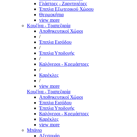
Γλάστρες - Ζαρντινιέρες
Έπιπλα Εξωτερικού Χώρου
Θερμοκήπια
view more
Κουζίνα - Τραπεζαρία
Αποθηκευτικοί Χώροι
/
Έπιπλα Εισόδου
/
Έπιπλα Υποδοχής
/
Καλόγεροι - Κρεμάστρες
/
Καρέκλες
/
view more
Κουζίνα - Τραπεζαρία
Αποθηκευτικοί Χώροι
Έπιπλα Εισόδου
Έπιπλα Υποδοχής
Καλόγεροι - Κρεμάστρες
Καρέκλες
view more
Μπάνιο
Αξεσουάρ