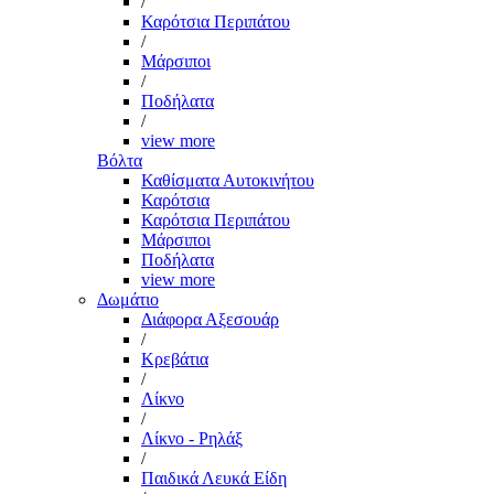
/
Καρότσια Περιπάτου
/
Μάρσιποι
/
Ποδήλατα
/
view more
Βόλτα
Καθίσματα Αυτοκινήτου
Καρότσια
Καρότσια Περιπάτου
Μάρσιποι
Ποδήλατα
view more
Δωμάτιο
Διάφορα Αξεσουάρ
/
Κρεβάτια
/
Λίκνο
/
Λίκνο - Ρηλάξ
/
Παιδικά Λευκά Είδη