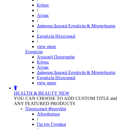
Kήπος
/
Αέρας
/
Διάφορα Δομικά Εργαλεία & Μηχανήματα
/
Εργαλεία Ηλεκτρικά
/
view more
Εργαλεία
Aτομική Προστασία
Kήπος
Αέρας
Διάφορα Δομικά Εργαλεία & Μηχανήματα
Εργαλεία Ηλεκτρικά
view more
HEALTH & BEAUTY
NEW
YOU CAN CHOOSE TO ADD CUSTOM TITLE and
ANY FEATURED PRODUCTS
Προσωπική Φροντίδα
Αδυνάτισμα
/
Για την Γυναίκα