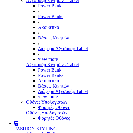
Αξεσουάρ Κινητών - Tablet
Power Bank
/
Power Banks
/
Ακουστικά
/
Βάσεις Κινητών
/
Διάφορα Αξεσουάρ Tablet
/
view more
Αξεσουάρ Κινητών - Tablet
Power Bank
Power Banks
Ακουστικά
Βάσεις Κινητών
Διάφορα Αξεσουάρ Tablet
view more
Οθόνες Υπολογιστών
Φορητές Οθόνες
Οθόνες Υπολογιστών
Φορητές Οθόνες
FASHION STYLING