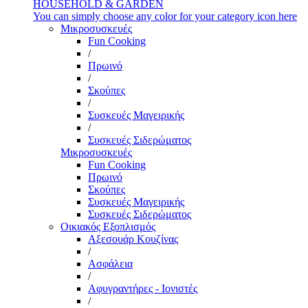
HOUSEHOLD & GARDEN
You can simply choose any color for your category icon here
Μικροσυσκευές
Fun Cooking
/
Πρωινό
/
Σκούπες
/
Συσκευές Μαγειρικής
/
Συσκευές Σιδερώματος
Μικροσυσκευές
Fun Cooking
Πρωινό
Σκούπες
Συσκευές Μαγειρικής
Συσκευές Σιδερώματος
Οικιακός Εξοπλισμός
Αξεσουάρ Κουζίνας
/
Ασφάλεια
/
Αφυγραντήρες - Ιονιστές
/