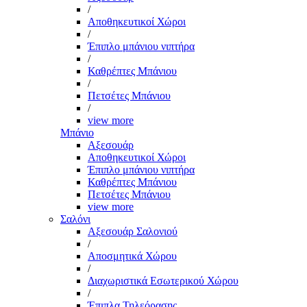
/
Αποθηκευτικοί Χώροι
/
Έπιπλο μπάνιου νιπτήρα
/
Καθρέπτες Μπάνιου
/
Πετσέτες Μπάνιου
/
view more
Μπάνιο
Αξεσουάρ
Αποθηκευτικοί Χώροι
Έπιπλο μπάνιου νιπτήρα
Καθρέπτες Μπάνιου
Πετσέτες Μπάνιου
view more
Σαλόνι
Αξεσουάρ Σαλονιού
/
Αποσμητικά Χώρου
/
Διαχωριστικά Εσωτερικού Χώρου
/
Έπιπλα Τηλεόρασης