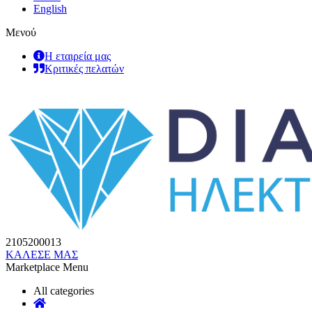
English
Μενού
Η εταιρεία μας
Κριτικές πελατών
2105200013
ΚΑΛΕΣΕ ΜΑΣ
Marketplace Menu
All categories