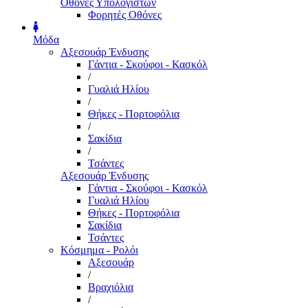
Οθόνες Υπολογιστών
Φορητές Οθόνες
Μόδα
Αξεσουάρ Ένδυσης
Γάντια - Σκούφοι - Κασκόλ
/
Γυαλιά Ηλίου
/
Θήκες - Πορτοφόλια
/
Σακίδια
/
Τσάντες
Αξεσουάρ Ένδυσης
Γάντια - Σκούφοι - Κασκόλ
Γυαλιά Ηλίου
Θήκες - Πορτοφόλια
Σακίδια
Τσάντες
Κόσμημα - Ρολόι
Αξεσουάρ
/
Βραχιόλια
/