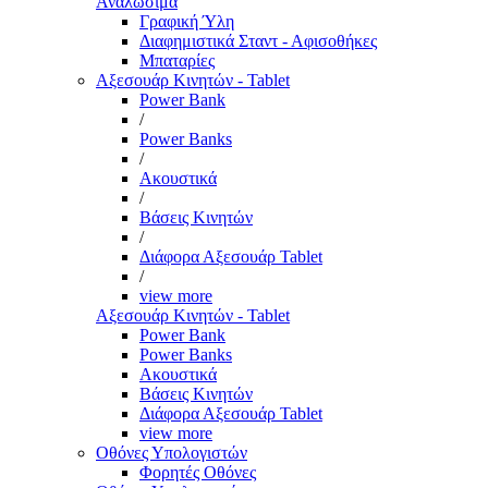
Αναλώσιμα
Γραφική Ύλη
Διαφημιστικά Σταντ - Αφισοθήκες
Μπαταρίες
Αξεσουάρ Κινητών - Tablet
Power Bank
/
Power Banks
/
Ακουστικά
/
Βάσεις Κινητών
/
Διάφορα Αξεσουάρ Tablet
/
view more
Αξεσουάρ Κινητών - Tablet
Power Bank
Power Banks
Ακουστικά
Βάσεις Κινητών
Διάφορα Αξεσουάρ Tablet
view more
Οθόνες Υπολογιστών
Φορητές Οθόνες