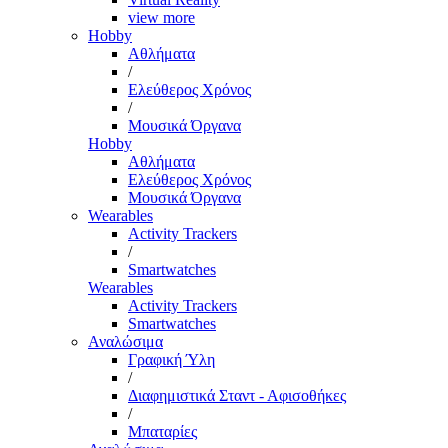
view more
Hobby
Αθλήματα
/
Ελεύθερος Χρόνος
/
Μουσικά Όργανα
Hobby
Αθλήματα
Ελεύθερος Χρόνος
Μουσικά Όργανα
Wearables
Activity Trackers
/
Smartwatches
Wearables
Activity Trackers
Smartwatches
Αναλώσιμα
Γραφική Ύλη
/
Διαφημιστικά Σταντ - Αφισοθήκες
/
Μπαταρίες