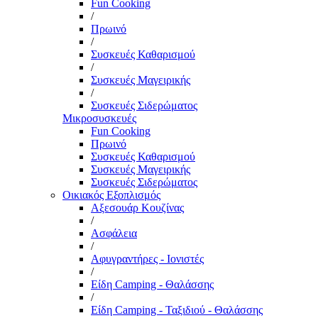
Fun Cooking
/
Πρωινό
/
Συσκευές Καθαρισμού
/
Συσκευές Μαγειρικής
/
Συσκευές Σιδερώματος
Μικροσυσκευές
Fun Cooking
Πρωινό
Συσκευές Καθαρισμού
Συσκευές Μαγειρικής
Συσκευές Σιδερώματος
Οικιακός Εξοπλισμός
Αξεσουάρ Κουζίνας
/
Ασφάλεια
/
Αφυγραντήρες - Ιονιστές
/
Είδη Camping - Θαλάσσης
/
Είδη Camping - Ταξιδιού - Θαλάσσης