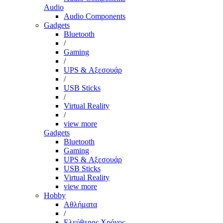
Audio
Audio Components
Gadgets
Bluetooth
/
Gaming
/
UPS & Αξεσουάρ
/
USB Sticks
/
Virtual Reality
/
view more
Gadgets
Bluetooth
Gaming
UPS & Αξεσουάρ
USB Sticks
Virtual Reality
view more
Hobby
Αθλήματα
/
Ελεύθερος Χρόνος