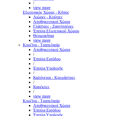
/
view more
Εξωτερικός Χώρος - Κήπος
Αιώρες - Κούνιες
Αποθηκευτικοί Χώροι
Γλάστρες - Ζαρντινιέρες
Έπιπλα Εξωτερικού Χώρου
Θερμοκήπια
view more
Κουζίνα - Τραπεζαρία
Αποθηκευτικοί Χώροι
/
Έπιπλα Εισόδου
/
Έπιπλα Υποδοχής
/
Καλόγεροι - Κρεμάστρες
/
Καρέκλες
/
view more
Κουζίνα - Τραπεζαρία
Αποθηκευτικοί Χώροι
Έπιπλα Εισόδου
Έπιπλα Υποδοχής