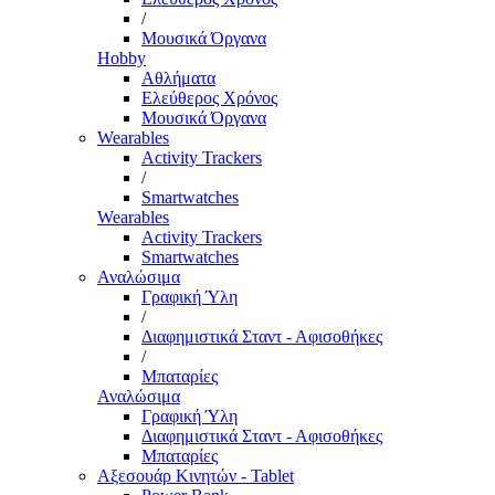
/
Μουσικά Όργανα
Hobby
Αθλήματα
Ελεύθερος Χρόνος
Μουσικά Όργανα
Wearables
Activity Trackers
/
Smartwatches
Wearables
Activity Trackers
Smartwatches
Αναλώσιμα
Γραφική Ύλη
/
Διαφημιστικά Σταντ - Αφισοθήκες
/
Μπαταρίες
Αναλώσιμα
Γραφική Ύλη
Διαφημιστικά Σταντ - Αφισοθήκες
Μπαταρίες
Αξεσουάρ Κινητών - Tablet