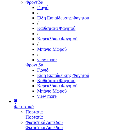
Φροντίδα
Γιογιό
/
Είδη Εκπαίδευσης Φαγητού
/
Καθίσματα Φαγητού
/
Καρεκλάκια Φαγητού
/
Μπάνιο Μωρού
/
view more
Φροντίδα
Γιογιό
Είδη Εκπαίδευσης Φαγητού
Καθίσματα Φαγητού
Καρεκλάκια Φαγητού
Μπάνιο Μωρού
view more
Φωτιστικά
Πορτατίφ
Πορτατίφ
Φωτιστικά Δαπέδου
Φωτιστικά Δαπέδου