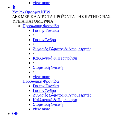
view more
Υγεία - Ομορφιά
NEW
ΔΕΣ ΜΕΡΙΚΑ ΑΠΌ ΤΑ ΠΡΟΪΌΝΤΑ ΤΗΣ ΚΑΤΗΓΟΡΙΑΣ
ΥΓΕΙΑ ΚΑΙ ΟΜΟΡΦΙΑ
Προσωπική Φροντίδα
Για την Γυναίκα
/
Για τον Άνδρα
/
Ζυγαριές Σώματος & Λιπομετρητές
/
Καλλυντικά & Περιποίηση
/
Στοματική Υγιεινή
/
view more
Προσωπική Φροντίδα
Για την Γυναίκα
Για τον Άνδρα
Ζυγαριές Σώματος & Λιπομετρητές
Καλλυντικά & Περιποίηση
Στοματική Υγιεινή
view more