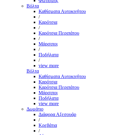
Φωτισμός
Βόλτα
Καθίσματα Αυτοκινήτου
/
Καρότσια
/
Καρότσια Περιπάτου
/
Μάρσιποι
/
Ποδήλατα
/
view more
Βόλτα
Καθίσματα Αυτοκινήτου
Καρότσια
Καρότσια Περιπάτου
Μάρσιποι
Ποδήλατα
view more
Δωμάτιο
Διάφορα Αξεσουάρ
/
Κρεβάτια
/