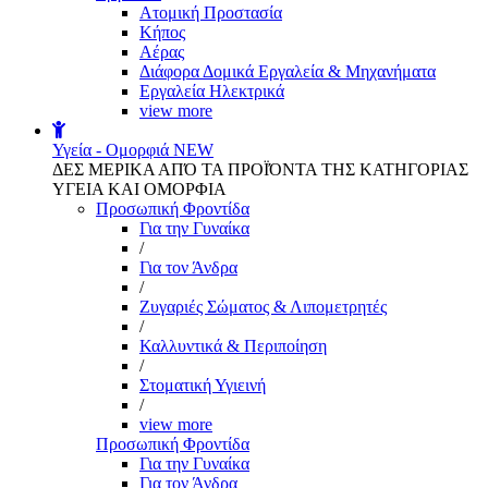
Aτομική Προστασία
Kήπος
Αέρας
Διάφορα Δομικά Εργαλεία & Μηχανήματα
Εργαλεία Ηλεκτρικά
view more
Υγεία - Ομορφιά
NEW
ΔΕΣ ΜΕΡΙΚΑ ΑΠΌ ΤΑ ΠΡΟΪΌΝΤΑ ΤΗΣ ΚΑΤΗΓΟΡΙΑΣ
ΥΓΕΙΑ ΚΑΙ ΟΜΟΡΦΙΑ
Προσωπική Φροντίδα
Για την Γυναίκα
/
Για τον Άνδρα
/
Ζυγαριές Σώματος & Λιπομετρητές
/
Καλλυντικά & Περιποίηση
/
Στοματική Υγιεινή
/
view more
Προσωπική Φροντίδα
Για την Γυναίκα
Για τον Άνδρα