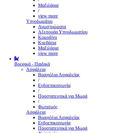
Μαξιλάρια
/
view more
Υπνοδωμάτιο
Ανωστρώματα
Αξεσουάρ Υπνοδωματίου
Κομοδίνο
Κρεβάτια
Μαξιλάρια
view more
Βρεφικά - Παιδικά
Ασφάλεια
Βραχιόλια Ασφαλείας
/
Ενδοεπικοινωνία
/
Προστατευτικά για Μωρά
/
Φωτισμός
Ασφάλεια
Βραχιόλια Ασφαλείας
Ενδοεπικοινωνία
Προστατευτικά για Μωρά