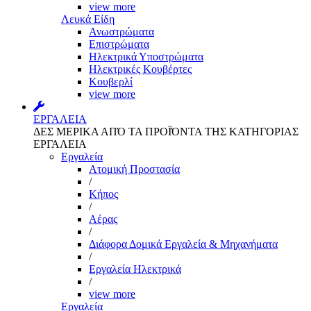
view more
Λευκά Είδη
Ανωστρώματα
Επιστρώματα
Ηλεκτρικά Υποστρώματα
Ηλεκτρικές Κουβέρτες
Κουβερλί
view more
ΕΡΓΑΛΕΙΑ
ΔΕΣ ΜΕΡΙΚΑ ΑΠΌ ΤΑ ΠΡΟΪΌΝΤΑ ΤΗΣ ΚΑΤΗΓΟΡΙΑΣ
ΕΡΓΑΛΕΙΑ
Εργαλεία
Aτομική Προστασία
/
Kήπος
/
Αέρας
/
Διάφορα Δομικά Εργαλεία & Μηχανήματα
/
Εργαλεία Ηλεκτρικά
/
view more
Εργαλεία