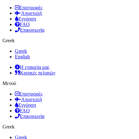
Επιστροφές
Αποστολή
Εγγύηση
FAQ
Επικοινωνία
Greek
Greek
English
Η εταιρεία μας
Κριτικές πελατών
Μενού
Επιστροφές
Αποστολή
Εγγύηση
FAQ
Επικοινωνία
Greek
Greek