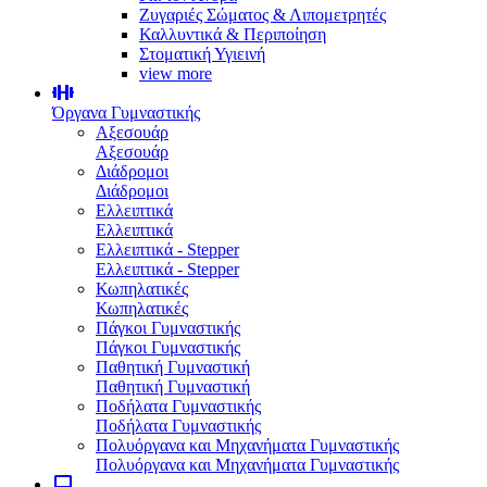
Ζυγαριές Σώματος & Λιπομετρητές
Καλλυντικά & Περιποίηση
Στοματική Υγιεινή
view more
Όργανα Γυμναστικής
Αξεσουάρ
Αξεσουάρ
Διάδρομοι
Διάδρομοι
Ελλειπτικά
Ελλειπτικά
Ελλειπτικά - Stepper
Ελλειπτικά - Stepper
Κωπηλατικές
Κωπηλατικές
Πάγκοι Γυμναστικής
Πάγκοι Γυμναστικής
Παθητική Γυμναστική
Παθητική Γυμναστική
Ποδήλατα Γυμναστικής
Ποδήλατα Γυμναστικής
Πολυόργανα και Μηχανήματα Γυμναστικής
Πολυόργανα και Μηχανήματα Γυμναστικής