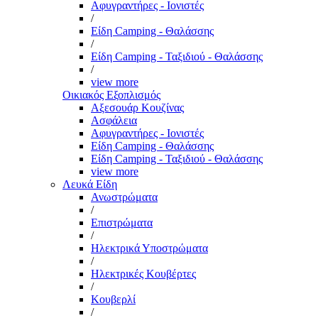
Αφυγραντήρες - Ιονιστές
/
Είδη Camping - Θαλάσσης
/
Είδη Camping - Ταξιδιού - Θαλάσσης
/
view more
Οικιακός Εξοπλισμός
Αξεσουάρ Κουζίνας
Ασφάλεια
Αφυγραντήρες - Ιονιστές
Είδη Camping - Θαλάσσης
Είδη Camping - Ταξιδιού - Θαλάσσης
view more
Λευκά Είδη
Ανωστρώματα
/
Επιστρώματα
/
Ηλεκτρικά Υποστρώματα
/
Ηλεκτρικές Κουβέρτες
/
Κουβερλί
/