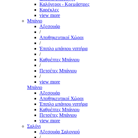
Καλόγεροι - Κρεμάστρες
Καρέκλες
view more
Μπάνιο
Αξεσουάρ
/
Αποθηκευτικοί Χώροι
/
Έπιπλο μπάνιου νιπτήρα
/
Καθρέπτες Μπάνιου
/
Πετσέτες Μπάνιου
/
view more
Μπάνιο
Αξεσουάρ
Αποθηκευτικοί Χώροι
Έπιπλο μπάνιου νιπτήρα
Καθρέπτες Μπάνιου
Πετσέτες Μπάνιου
view more
Σαλόνι
Αξεσουάρ Σαλονιού
/