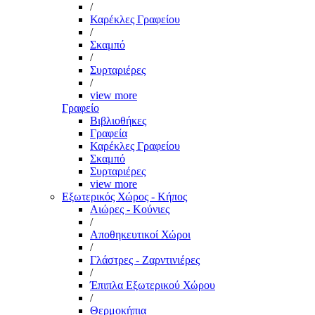
/
Καρέκλες Γραφείου
/
Σκαμπό
/
Συρταριέρες
/
view more
Γραφείο
Βιβλιοθήκες
Γραφεία
Καρέκλες Γραφείου
Σκαμπό
Συρταριέρες
view more
Εξωτερικός Χώρος - Κήπος
Αιώρες - Κούνιες
/
Αποθηκευτικοί Χώροι
/
Γλάστρες - Ζαρντινιέρες
/
Έπιπλα Εξωτερικού Χώρου
/
Θερμοκήπια