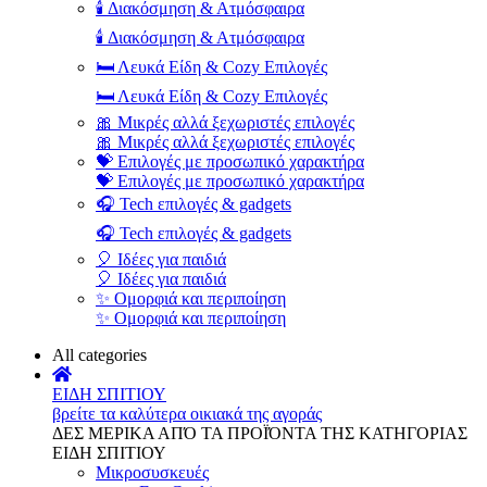
🕯️ Διακόσμηση & Ατμόσφαιρα
🕯️ Διακόσμηση & Ατμόσφαιρα
🛏️ Λευκά Είδη & Cozy Επιλογές
🛏️ Λευκά Είδη & Cozy Επιλογές
🎀 Μικρές αλλά ξεχωριστές επιλογές
🎀 Μικρές αλλά ξεχωριστές επιλογές
💝 Επιλογές με προσωπικό χαρακτήρα
💝 Επιλογές με προσωπικό χαρακτήρα
🎧 Tech επιλογές & gadgets
🎧 Tech επιλογές & gadgets
🎈 Ιδέες για παιδιά
🎈 Ιδέες για παιδιά
✨ Ομορφιά και περιποίηση
✨ Ομορφιά και περιποίηση
All categories
ΕΙΔΗ ΣΠΙΤΙΟΥ
βρείτε τα καλύτερα οικιακά της αγοράς
ΔΕΣ ΜΕΡΙΚΑ ΑΠΌ ΤΑ ΠΡΟΪΌΝΤΑ ΤΗΣ ΚΑΤΗΓΟΡΙΑΣ
ΕΙΔΗ ΣΠΙΤΙΟΥ
Μικροσυσκευές