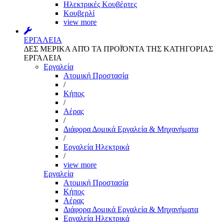
Ηλεκτρικές Κουβέρτες
Κουβερλί
view more
ΕΡΓΑΛΕΙΑ
ΔΕΣ ΜΕΡΙΚΑ ΑΠΌ ΤΑ ΠΡΟΪΌΝΤΑ ΤΗΣ ΚΑΤΗΓΟΡΙΑΣ
ΕΡΓΑΛΕΙΑ
Εργαλεία
Aτομική Προστασία
/
Kήπος
/
Αέρας
/
Διάφορα Δομικά Εργαλεία & Μηχανήματα
/
Εργαλεία Ηλεκτρικά
/
view more
Εργαλεία
Aτομική Προστασία
Kήπος
Αέρας
Διάφορα Δομικά Εργαλεία & Μηχανήματα
Εργαλεία Ηλεκτρικά