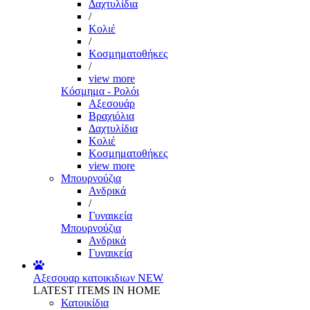
Δαχτυλίδια
/
Κολιέ
/
Κοσμηματοθήκες
/
view more
Κόσμημα - Ρολόι
Αξεσουάρ
Βραχιόλια
Δαχτυλίδια
Κολιέ
Κοσμηματοθήκες
view more
Μπουρνούζια
Ανδρικά
/
Γυναικεία
Μπουρνούζια
Ανδρικά
Γυναικεία
Αξεσουαρ κατοικιδιων
NEW
LATEST ITEMS IN HOME
Κατοικίδια