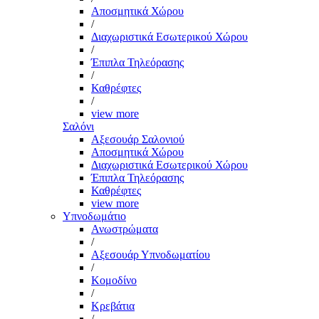
Αποσμητικά Χώρου
/
Διαχωριστικά Εσωτερικού Χώρου
/
Έπιπλα Τηλεόρασης
/
Καθρέφτες
/
view more
Σαλόνι
Αξεσουάρ Σαλονιού
Αποσμητικά Χώρου
Διαχωριστικά Εσωτερικού Χώρου
Έπιπλα Τηλεόρασης
Καθρέφτες
view more
Υπνοδωμάτιο
Ανωστρώματα
/
Αξεσουάρ Υπνοδωματίου
/
Κομοδίνο
/
Κρεβάτια
/