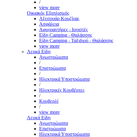
/
view more
Οικιακός Εξοπλισμός
Αξεσουάρ Κουζίνας
Ασφάλεια
Αφυγραντήρες - Ιονιστές
Είδη Camping - Θαλάσσης
Είδη Camping - Ταξιδιού - Θαλάσσης
view more
Λευκά Είδη
Ανωστρώματα
/
Επιστρώματα
/
Ηλεκτρικά Υποστρώματα
/
Ηλεκτρικές Κουβέρτες
/
Κουβερλί
/
view more
Λευκά Είδη
Ανωστρώματα
Επιστρώματα
Ηλεκτρικά Υποστρώματα