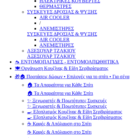
ΗΛΕΚΤΡΙΚΕΣ ΚΟΥΒΕΡΤΕΣ
ΘΕΡΜΑΣΤΡΕΣ
ΣΥΣΚΕΥΕΣ ΔΡΟΣΙΑΣ & ΨΥΞΗΣ
AIR COOLER
/
ΑΝΕΜΙΣΤΗΡΕΣ
ΣΥΣΚΕΥΕΣ ΔΡΟΣΙΑΣ & ΨΥΞΗΣ
AIR COOLER
ΑΝΕΜΙΣΤΗΡΕΣ
ΑΞΕΣΟΥΑΡ ΤΖΑΚΙΟΥ
ΑΞΕΣΟΥΑΡ ΤΖΑΚΙΟΥ
🦟 ΕΝΤΟΜΟΠΑΓΙΔΕΣ - ΕΝΤΟΜΟΑΠΩΘΗΤΙΚΑ
🍽️ Οργάνωση Κουζίνας & Είδη Σερβιρίσματος
🎁🏠 Προτάσεις δώρων • Επιλογές για το σπίτι • Για σένα
🏠 Τα Απαραίτητα για Κάθε Σπίτι
🏠 Τα Απαραίτητα για Κάθε Σπίτι
✨ Ξεχωριστές & Πρωτότυπες Συσκευές
✨ Ξεχωριστές & Πρωτότυπες Συσκευές
🍳 Εξοπλισμός Κουζίνας & Είδη Σερβιρίσματος
🍳 Εξοπλισμός Κουζίνας & Είδη Σερβιρίσματος
☕ Καφές & Απόλαυση στο Σπίτι
☕ Καφές & Απόλαυση στο Σπίτι