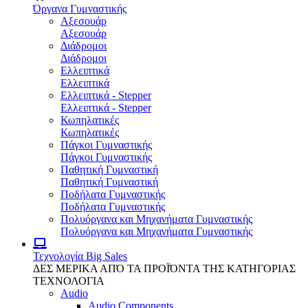
Όργανα Γυμναστικής
Αξεσουάρ
Αξεσουάρ
Διάδρομοι
Διάδρομοι
Ελλειπτικά
Ελλειπτικά
Ελλειπτικά - Stepper
Ελλειπτικά - Stepper
Κωπηλατικές
Κωπηλατικές
Πάγκοι Γυμναστικής
Πάγκοι Γυμναστικής
Παθητική Γυμναστική
Παθητική Γυμναστική
Ποδήλατα Γυμναστικής
Ποδήλατα Γυμναστικής
Πολυόργανα και Μηχανήματα Γυμναστικής
Πολυόργανα και Μηχανήματα Γυμναστικής
Τεχνολογία
Big Sales
ΔΕΣ ΜΕΡΙΚΑ ΑΠΌ ΤΑ ΠΡΟΪΌΝΤΑ ΤΗΣ ΚΑΤΗΓΟΡΙΑΣ
ΤΕΧΝΟΛΟΓΙΑ
Audio
Audio Components