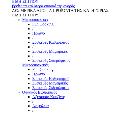
ΕΙΔΗ ΣΠΙΤΙΟΥ
βρείτε τα καλύτερα οικιακά της αγοράς
ΔΕΣ ΜΕΡΙΚΑ ΑΠΌ ΤΑ ΠΡΟΪΌΝΤΑ ΤΗΣ ΚΑΤΗΓΟΡΙΑΣ
ΕΙΔΗ ΣΠΙΤΙΟΥ
Μικροσυσκευές
Fun Cooking
/
Πρωινό
/
Συσκευές Καθαρισμού
/
Συσκευές Μαγειρικής
/
Συσκευές Σιδερώματος
Μικροσυσκευές
Fun Cooking
Πρωινό
Συσκευές Καθαρισμού
Συσκευές Μαγειρικής
Συσκευές Σιδερώματος
Οικιακός Εξοπλισμός
Αξεσουάρ Κουζίνας
/
Ασφάλεια
/