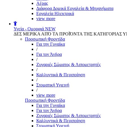
Αέρας
Διάφορα Δομικά Εργαλεία & Μηχανήματα
Εργαλεία Ηλεκτρικά
view more
Υγεία - Ομορφιά
NEW
ΔΕΣ ΜΕΡΙΚΑ ΑΠΌ ΤΑ ΠΡΟΪΌΝΤΑ ΤΗΣ ΚΑΤΗΓΟΡΙΑΣ Υ
Προσωπική Φροντίδα
Για την Γυναίκα
/
Για τον Άνδρα
/
Ζυγαριές Σώματος & Λιπομετρητές
/
Καλλυντικά & Περιποίηση
/
Στοματική Υγιεινή
/
view more
Προσωπική Φροντίδα
Για την Γυναίκα
Για τον Άνδρα
Ζυγαριές Σώματος & Λιπομετρητές
Καλλυντικά & Περιποίηση
Στοματική Υγιεινή