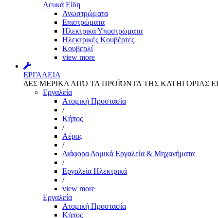
Λευκά Είδη
Ανωστρώματα
Επιστρώματα
Ηλεκτρικά Υποστρώματα
Ηλεκτρικές Κουβέρτες
Κουβερλί
view more
ΕΡΓΑΛΕΙΑ
ΔΕΣ ΜΕΡΙΚΑ ΑΠΌ ΤΑ ΠΡΟΪΌΝΤΑ ΤΗΣ ΚΑΤΗΓΟΡΙΑΣ Ε
Εργαλεία
Aτομική Προστασία
/
Kήπος
/
Αέρας
/
Διάφορα Δομικά Εργαλεία & Μηχανήματα
/
Εργαλεία Ηλεκτρικά
/
view more
Εργαλεία
Aτομική Προστασία
Kήπος