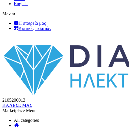
English
Μενού
Η εταιρεία μας
Κριτικές πελατών
2105200013
ΚΑΛΕΣΕ ΜΑΣ
Marketplace Menu
All categories