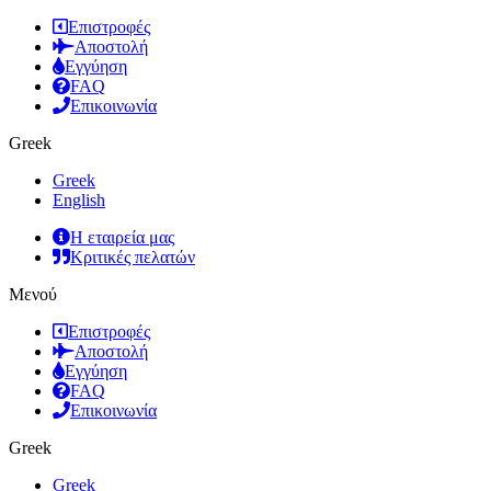
Επιστροφές
Αποστολή
Εγγύηση
FAQ
Επικοινωνία
Greek
Greek
English
Η εταιρεία μας
Κριτικές πελατών
Μενού
Επιστροφές
Αποστολή
Εγγύηση
FAQ
Επικοινωνία
Greek
Greek