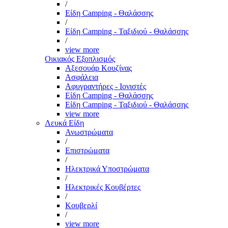
/
Είδη Camping - Θαλάσσης
/
Είδη Camping - Ταξιδιού - Θαλάσσης
/
view more
Οικιακός Εξοπλισμός
Αξεσουάρ Κουζίνας
Ασφάλεια
Αφυγραντήρες - Ιονιστές
Είδη Camping - Θαλάσσης
Είδη Camping - Ταξιδιού - Θαλάσσης
view more
Λευκά Είδη
Ανωστρώματα
/
Επιστρώματα
/
Ηλεκτρικά Υποστρώματα
/
Ηλεκτρικές Κουβέρτες
/
Κουβερλί
/
view more