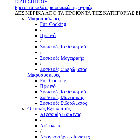
ΕΙΔΗ ΣΠΙΤΙΟΥ
βρείτε τα καλύτερα οικιακά της αγοράς
ΔΕΣ ΜΕΡΙΚΑ ΑΠΌ ΤΑ ΠΡΟΪΌΝΤΑ ΤΗΣ ΚΑΤΗΓΟΡΙΑΣ Ε
Μικροσυσκευές
Fun Cooking
/
Πρωινό
/
Συσκευές Καθαρισμού
/
Συσκευές Μαγειρικής
/
Συσκευές Σιδερώματος
Μικροσυσκευές
Fun Cooking
Πρωινό
Συσκευές Καθαρισμού
Συσκευές Μαγειρικής
Συσκευές Σιδερώματος
Οικιακός Εξοπλισμός
Αξεσουάρ Κουζίνας
/
Ασφάλεια
/
Αφυγραντήρες - Ιονιστές