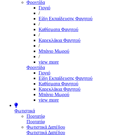
Φροντίδα
Γιογιό
/
Είδη Εκπαίδευσης Φαγητού
/
Καθίσματα Φαγητού
/
Καρεκλάκια Φαγητού
/
Μπάνιο Μωρού
/
view more
Φροντίδα
Γιογιό
Είδη Εκπαίδευσης Φαγητού
Καθίσματα Φαγητού
Καρεκλάκια Φαγητού
Μπάνιο Μωρού
view more
Φωτιστικά
Πορτατίφ
Πορτατίφ
Φωτιστικά Δαπέδου
Φωτιστικά Δαπέδου