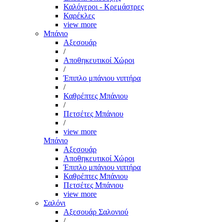
Καλόγεροι - Κρεμάστρες
Καρέκλες
view more
Μπάνιο
Αξεσουάρ
/
Αποθηκευτικοί Χώροι
/
Έπιπλο μπάνιου νιπτήρα
/
Καθρέπτες Μπάνιου
/
Πετσέτες Μπάνιου
/
view more
Μπάνιο
Αξεσουάρ
Αποθηκευτικοί Χώροι
Έπιπλο μπάνιου νιπτήρα
Καθρέπτες Μπάνιου
Πετσέτες Μπάνιου
view more
Σαλόνι
Αξεσουάρ Σαλονιού
/