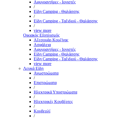
Αφυγραντήρες - Ιονιστές
/
Είδη Camping - Θαλάσσης
/
Είδη Camping - Ταξιδιού - Θαλάσσης
/
view more
Οικιακός Εξοπλισμός
Αξεσουάρ Κουζίνας
Ασφάλεια
Αφυγραντήρες - Ιονιστές
Είδη Camping - Θαλάσσης
Είδη Camping - Ταξιδιού - Θαλάσσης
view more
Λευκά Είδη
Ανωστρώματα
/
Επιστρώματα
/
Ηλεκτρικά Υποστρώματα
/
Ηλεκτρικές Κουβέρτες
/
Κουβερλί
/