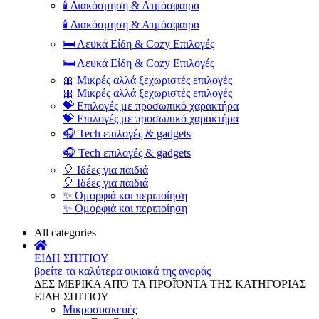
🕯️ Διακόσμηση & Ατμόσφαιρα
🕯️ Διακόσμηση & Ατμόσφαιρα
🛏️ Λευκά Είδη & Cozy Επιλογές
🛏️ Λευκά Είδη & Cozy Επιλογές
🎀 Μικρές αλλά ξεχωριστές επιλογές
🎀 Μικρές αλλά ξεχωριστές επιλογές
💝 Επιλογές με προσωπικό χαρακτήρα
💝 Επιλογές με προσωπικό χαρακτήρα
🎧 Tech επιλογές & gadgets
🎧 Tech επιλογές & gadgets
🎈 Ιδέες για παιδιά
🎈 Ιδέες για παιδιά
✨ Ομορφιά και περιποίηση
✨ Ομορφιά και περιποίηση
All categories
ΕΙΔΗ ΣΠΙΤΙΟΥ
βρείτε τα καλύτερα οικιακά της αγοράς
ΔΕΣ ΜΕΡΙΚΑ ΑΠΌ ΤΑ ΠΡΟΪΌΝΤΑ ΤΗΣ ΚΑΤΗΓΟΡΙΑΣ
ΕΙΔΗ ΣΠΙΤΙΟΥ
Μικροσυσκευές