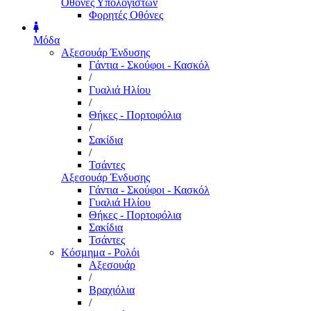
Οθόνες Υπολογιστών
Φορητές Οθόνες
Μόδα
Αξεσουάρ Ένδυσης
Γάντια - Σκούφοι - Κασκόλ
/
Γυαλιά Ηλίου
/
Θήκες - Πορτοφόλια
/
Σακίδια
/
Τσάντες
Αξεσουάρ Ένδυσης
Γάντια - Σκούφοι - Κασκόλ
Γυαλιά Ηλίου
Θήκες - Πορτοφόλια
Σακίδια
Τσάντες
Κόσμημα - Ρολόι
Αξεσουάρ
/
Βραχιόλια
/