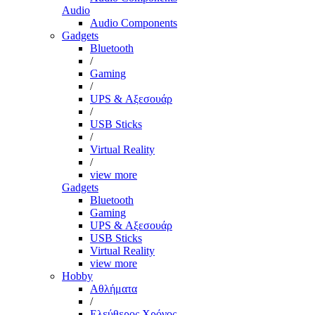
Audio
Audio Components
Gadgets
Bluetooth
/
Gaming
/
UPS & Αξεσουάρ
/
USB Sticks
/
Virtual Reality
/
view more
Gadgets
Bluetooth
Gaming
UPS & Αξεσουάρ
USB Sticks
Virtual Reality
view more
Hobby
Αθλήματα
/
Ελεύθερος Χρόνος