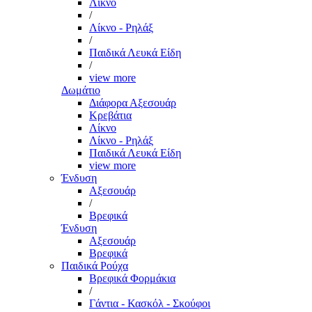
Λίκνο
/
Λίκνο - Ρηλάξ
/
Παιδικά Λευκά Είδη
/
view more
Δωμάτιο
Διάφορα Αξεσουάρ
Κρεβάτια
Λίκνο
Λίκνο - Ρηλάξ
Παιδικά Λευκά Είδη
view more
Ένδυση
Αξεσουάρ
/
Βρεφικά
Ένδυση
Αξεσουάρ
Βρεφικά
Παιδικά Ρούχα
Βρεφικά Φορμάκια
/
Γάντια - Κασκόλ - Σκούφοι