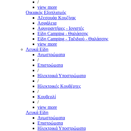
/
view more
Οικιακός Εξοπλισμός
Αξεσουάρ Κουζίνας
Ασφάλεια
Αφυγραντήρες - Ιονιστές
Είδη Camping - Θαλάσσης
Είδη Camping - Ταξιδιού - Θαλάσσης
view more
Λευκά Είδη
Ανωστρώματα
/
Επιστρώματα
/
Ηλεκτρικά Υποστρώματα
/
Ηλεκτρικές Κουβέρτες
/
Κουβερλί
/
view more
Λευκά Είδη
Ανωστρώματα
Επιστρώματα
Ηλεκτρικά Υποστρώματα