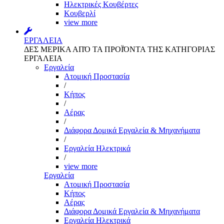
Ηλεκτρικές Κουβέρτες
Κουβερλί
view more
ΕΡΓΑΛΕΙΑ
ΔΕΣ ΜΕΡΙΚΑ ΑΠΌ ΤΑ ΠΡΟΪΌΝΤΑ ΤΗΣ ΚΑΤΗΓΟΡΙΑΣ
ΕΡΓΑΛΕΙΑ
Εργαλεία
Aτομική Προστασία
/
Kήπος
/
Αέρας
/
Διάφορα Δομικά Εργαλεία & Μηχανήματα
/
Εργαλεία Ηλεκτρικά
/
view more
Εργαλεία
Aτομική Προστασία
Kήπος
Αέρας
Διάφορα Δομικά Εργαλεία & Μηχανήματα
Εργαλεία Ηλεκτρικά