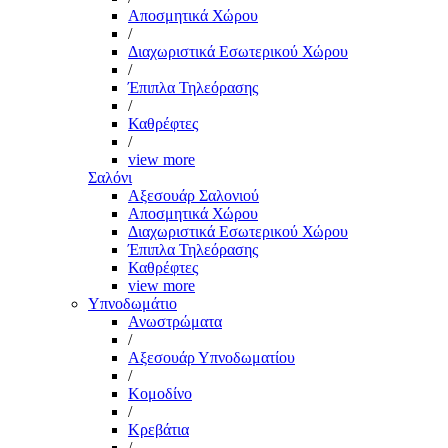
Αποσμητικά Χώρου
/
Διαχωριστικά Εσωτερικού Χώρου
/
Έπιπλα Τηλεόρασης
/
Καθρέφτες
/
view more
Σαλόνι
Αξεσουάρ Σαλονιού
Αποσμητικά Χώρου
Διαχωριστικά Εσωτερικού Χώρου
Έπιπλα Τηλεόρασης
Καθρέφτες
view more
Υπνοδωμάτιο
Ανωστρώματα
/
Αξεσουάρ Υπνοδωματίου
/
Κομοδίνο
/
Κρεβάτια
/