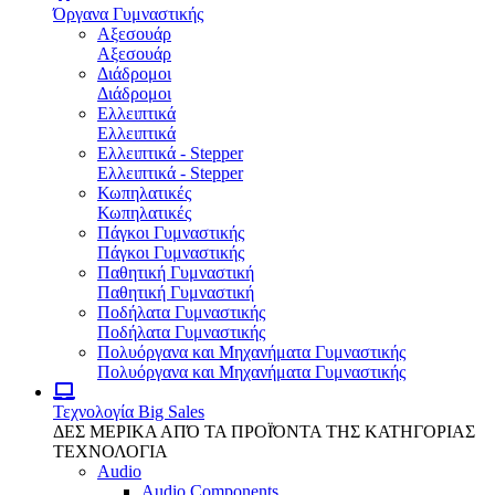
Όργανα Γυμναστικής
Αξεσουάρ
Αξεσουάρ
Διάδρομοι
Διάδρομοι
Ελλειπτικά
Ελλειπτικά
Ελλειπτικά - Stepper
Ελλειπτικά - Stepper
Κωπηλατικές
Κωπηλατικές
Πάγκοι Γυμναστικής
Πάγκοι Γυμναστικής
Παθητική Γυμναστική
Παθητική Γυμναστική
Ποδήλατα Γυμναστικής
Ποδήλατα Γυμναστικής
Πολυόργανα και Μηχανήματα Γυμναστικής
Πολυόργανα και Μηχανήματα Γυμναστικής
Τεχνολογία
Big Sales
ΔΕΣ ΜΕΡΙΚΑ ΑΠΌ ΤΑ ΠΡΟΪΌΝΤΑ ΤΗΣ ΚΑΤΗΓΟΡΙΑΣ
ΤΕΧΝΟΛΟΓΙΑ
Audio
Audio Components