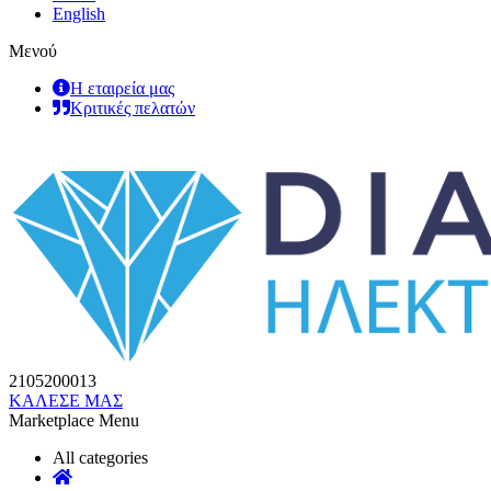
English
Μενού
Η εταιρεία μας
Κριτικές πελατών
2105200013
ΚΑΛΕΣΕ ΜΑΣ
Marketplace Menu
All categories