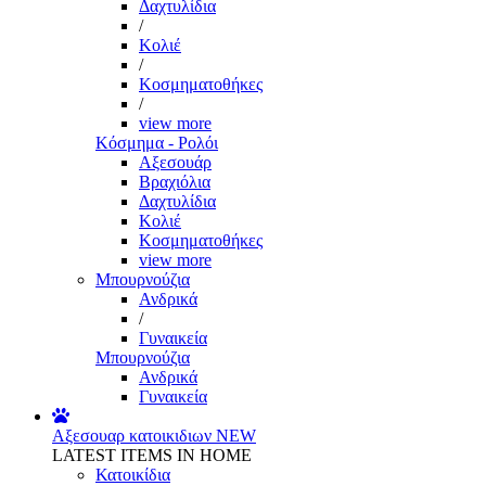
Δαχτυλίδια
/
Κολιέ
/
Κοσμηματοθήκες
/
view more
Κόσμημα - Ρολόι
Αξεσουάρ
Βραχιόλια
Δαχτυλίδια
Κολιέ
Κοσμηματοθήκες
view more
Μπουρνούζια
Ανδρικά
/
Γυναικεία
Μπουρνούζια
Ανδρικά
Γυναικεία
Αξεσουαρ κατοικιδιων
NEW
LATEST ITEMS IN HOME
Κατοικίδια