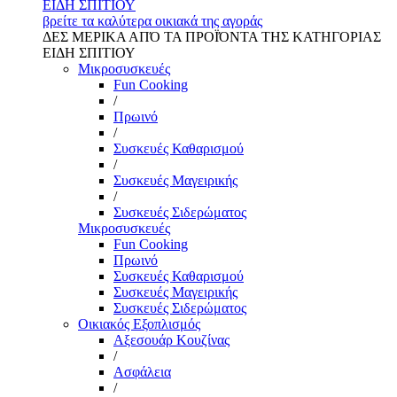
ΕΙΔΗ ΣΠΙΤΙΟΥ
βρείτε τα καλύτερα οικιακά της αγοράς
ΔΕΣ ΜΕΡΙΚΑ ΑΠΌ ΤΑ ΠΡΟΪΌΝΤΑ ΤΗΣ ΚΑΤΗΓΟΡΙΑΣ
ΕΙΔΗ ΣΠΙΤΙΟΥ
Μικροσυσκευές
Fun Cooking
/
Πρωινό
/
Συσκευές Καθαρισμού
/
Συσκευές Μαγειρικής
/
Συσκευές Σιδερώματος
Μικροσυσκευές
Fun Cooking
Πρωινό
Συσκευές Καθαρισμού
Συσκευές Μαγειρικής
Συσκευές Σιδερώματος
Οικιακός Εξοπλισμός
Αξεσουάρ Κουζίνας
/
Ασφάλεια
/