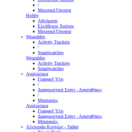
/
Μουσικά Όργανα
Hobby
Αθλήματα
Ελεύθερος Χρόνος
Μουσικά Όργανα
Wearables
Activity Trackers
/
Smartwatches
Wearables
Activity Trackers
Smartwatches
Αναλώσιμα
Γραφική Ύλη
/
Διαφημιστικά Σταντ - Αφισοθήκες
/
Μπαταρίες
Αναλώσιμα
Γραφική Ύλη
Διαφημιστικά Σταντ - Αφισοθήκες
Μπαταρίες
Αξεσουάρ Κινητών - Tablet