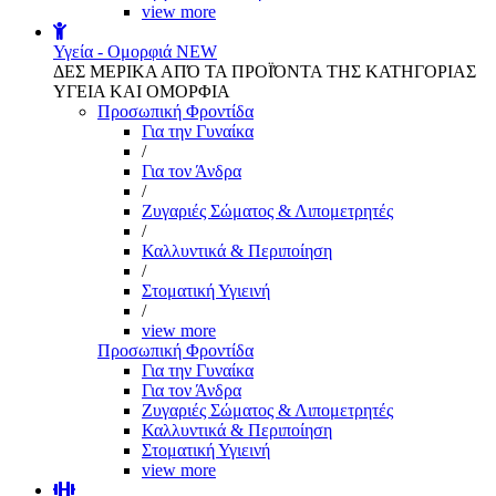
view more
Υγεία - Ομορφιά
NEW
ΔΕΣ ΜΕΡΙΚΑ ΑΠΌ ΤΑ ΠΡΟΪΌΝΤΑ ΤΗΣ ΚΑΤΗΓΟΡΙΑΣ
ΥΓΕΙΑ ΚΑΙ ΟΜΟΡΦΙΑ
Προσωπική Φροντίδα
Για την Γυναίκα
/
Για τον Άνδρα
/
Ζυγαριές Σώματος & Λιπομετρητές
/
Καλλυντικά & Περιποίηση
/
Στοματική Υγιεινή
/
view more
Προσωπική Φροντίδα
Για την Γυναίκα
Για τον Άνδρα
Ζυγαριές Σώματος & Λιπομετρητές
Καλλυντικά & Περιποίηση
Στοματική Υγιεινή
view more