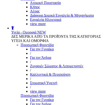
Aτομική Προστασία
Kήπος
Αέρας
Διάφορα Δομικά Εργαλεία & Μηχανήματα
Εργαλεία Ηλεκτρικά
view more
Υγεία - Ομορφιά
NEW
ΔΕΣ ΜΕΡΙΚΑ ΑΠΌ ΤΑ ΠΡΟΪΌΝΤΑ ΤΗΣ ΚΑΤΗΓΟΡΙΑΣ
ΥΓΕΙΑ ΚΑΙ ΟΜΟΡΦΙΑ
Προσωπική Φροντίδα
Για την Γυναίκα
/
Για τον Άνδρα
/
Ζυγαριές Σώματος & Λιπομετρητές
/
Καλλυντικά & Περιποίηση
/
Στοματική Υγιεινή
/
view more
Προσωπική Φροντίδα
Για την Γυναίκα
Για τον Άνδρα