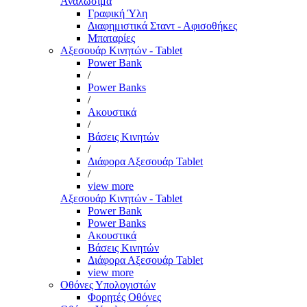
Αναλώσιμα
Γραφική Ύλη
Διαφημιστικά Σταντ - Αφισοθήκες
Μπαταρίες
Αξεσουάρ Κινητών - Tablet
Power Bank
/
Power Banks
/
Ακουστικά
/
Βάσεις Κινητών
/
Διάφορα Αξεσουάρ Tablet
/
view more
Αξεσουάρ Κινητών - Tablet
Power Bank
Power Banks
Ακουστικά
Βάσεις Κινητών
Διάφορα Αξεσουάρ Tablet
view more
Οθόνες Υπολογιστών
Φορητές Οθόνες