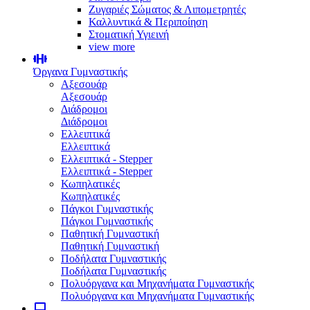
Ζυγαριές Σώματος & Λιπομετρητές
Καλλυντικά & Περιποίηση
Στοματική Υγιεινή
view more
Όργανα Γυμναστικής
Αξεσουάρ
Αξεσουάρ
Διάδρομοι
Διάδρομοι
Ελλειπτικά
Ελλειπτικά
Ελλειπτικά - Stepper
Ελλειπτικά - Stepper
Κωπηλατικές
Κωπηλατικές
Πάγκοι Γυμναστικής
Πάγκοι Γυμναστικής
Παθητική Γυμναστική
Παθητική Γυμναστική
Ποδήλατα Γυμναστικής
Ποδήλατα Γυμναστικής
Πολυόργανα και Μηχανήματα Γυμναστικής
Πολυόργανα και Μηχανήματα Γυμναστικής