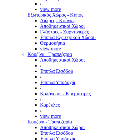
/
view more
Εξωτερικός Χώρος - Κήπος
Αιώρες - Κούνιες
Αποθηκευτικοί Χώροι
Γλάστρες - Ζαρντινιέρες
Έπιπλα Εξωτερικού Χώρου
Θερμοκήπια
view more
Κουζίνα - Τραπεζαρία
Αποθηκευτικοί Χώροι
/
Έπιπλα Εισόδου
/
Έπιπλα Υποδοχής
/
Καλόγεροι - Κρεμάστρες
/
Καρέκλες
/
view more
Κουζίνα - Τραπεζαρία
Αποθηκευτικοί Χώροι
Έπιπλα Εισόδου
Έπιπλα Υποδοχής