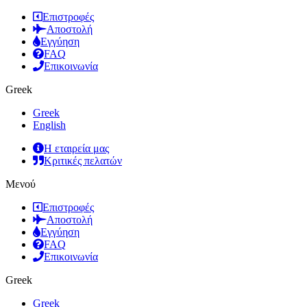
Επιστροφές
Αποστολή
Εγγύηση
FAQ
Επικοινωνία
Greek
Greek
English
Η εταιρεία μας
Κριτικές πελατών
Μενού
Επιστροφές
Αποστολή
Εγγύηση
FAQ
Επικοινωνία
Greek
Greek