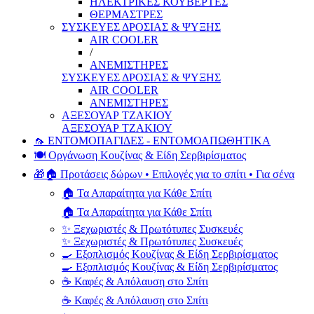
ΗΛΕΚΤΡΙΚΕΣ ΚΟΥΒΕΡΤΕΣ
ΘΕΡΜΑΣΤΡΕΣ
ΣΥΣΚΕΥΕΣ ΔΡΟΣΙΑΣ & ΨΥΞΗΣ
AIR COOLER
/
ΑΝΕΜΙΣΤΗΡΕΣ
ΣΥΣΚΕΥΕΣ ΔΡΟΣΙΑΣ & ΨΥΞΗΣ
AIR COOLER
ΑΝΕΜΙΣΤΗΡΕΣ
ΑΞΕΣΟΥΑΡ ΤΖΑΚΙΟΥ
ΑΞΕΣΟΥΑΡ ΤΖΑΚΙΟΥ
🦟 ΕΝΤΟΜΟΠΑΓΙΔΕΣ - ΕΝΤΟΜΟΑΠΩΘΗΤΙΚΑ
🍽️ Οργάνωση Κουζίνας & Είδη Σερβιρίσματος
🎁🏠 Προτάσεις δώρων • Επιλογές για το σπίτι • Για σένα
🏠 Τα Απαραίτητα για Κάθε Σπίτι
🏠 Τα Απαραίτητα για Κάθε Σπίτι
✨ Ξεχωριστές & Πρωτότυπες Συσκευές
✨ Ξεχωριστές & Πρωτότυπες Συσκευές
🍳 Εξοπλισμός Κουζίνας & Είδη Σερβιρίσματος
🍳 Εξοπλισμός Κουζίνας & Είδη Σερβιρίσματος
☕ Καφές & Απόλαυση στο Σπίτι
☕ Καφές & Απόλαυση στο Σπίτι