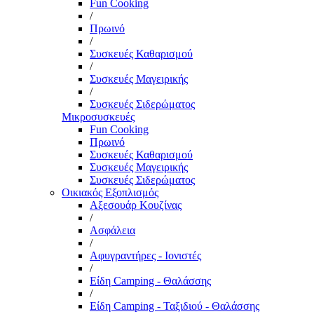
Fun Cooking
/
Πρωινό
/
Συσκευές Καθαρισμού
/
Συσκευές Μαγειρικής
/
Συσκευές Σιδερώματος
Μικροσυσκευές
Fun Cooking
Πρωινό
Συσκευές Καθαρισμού
Συσκευές Μαγειρικής
Συσκευές Σιδερώματος
Οικιακός Εξοπλισμός
Αξεσουάρ Κουζίνας
/
Ασφάλεια
/
Αφυγραντήρες - Ιονιστές
/
Είδη Camping - Θαλάσσης
/
Είδη Camping - Ταξιδιού - Θαλάσσης