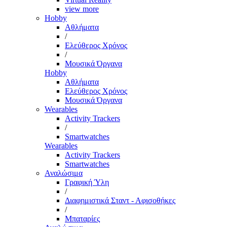
view more
Hobby
Αθλήματα
/
Ελεύθερος Χρόνος
/
Μουσικά Όργανα
Hobby
Αθλήματα
Ελεύθερος Χρόνος
Μουσικά Όργανα
Wearables
Activity Trackers
/
Smartwatches
Wearables
Activity Trackers
Smartwatches
Αναλώσιμα
Γραφική Ύλη
/
Διαφημιστικά Σταντ - Αφισοθήκες
/
Μπαταρίες