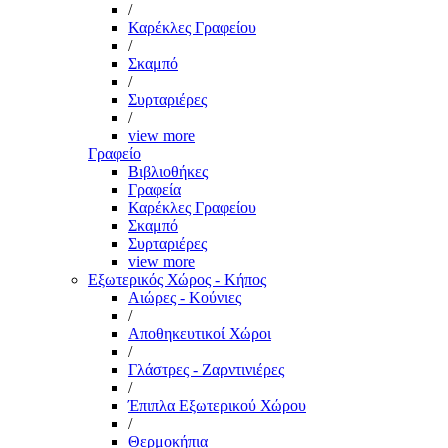
/
Καρέκλες Γραφείου
/
Σκαμπό
/
Συρταριέρες
/
view more
Γραφείο
Βιβλιοθήκες
Γραφεία
Καρέκλες Γραφείου
Σκαμπό
Συρταριέρες
view more
Εξωτερικός Χώρος - Κήπος
Αιώρες - Κούνιες
/
Αποθηκευτικοί Χώροι
/
Γλάστρες - Ζαρντινιέρες
/
Έπιπλα Εξωτερικού Χώρου
/
Θερμοκήπια