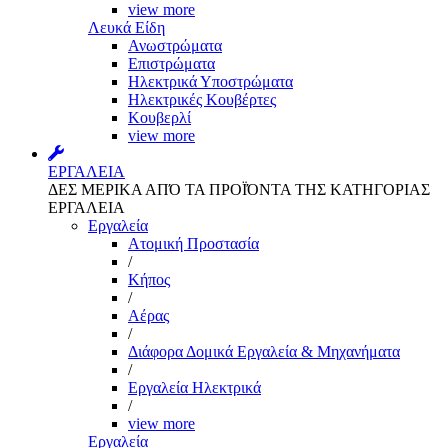
view more
Λευκά Είδη
Ανωστρώματα
Επιστρώματα
Ηλεκτρικά Υποστρώματα
Ηλεκτρικές Κουβέρτες
Κουβερλί
view more
ΕΡΓΑΛΕΙΑ
ΔΕΣ ΜΕΡΙΚΑ ΑΠΌ ΤΑ ΠΡΟΪΌΝΤΑ ΤΗΣ ΚΑΤΗΓΟΡΙΑΣ
ΕΡΓΑΛΕΙΑ
Εργαλεία
Aτομική Προστασία
/
Kήπος
/
Αέρας
/
Διάφορα Δομικά Εργαλεία & Μηχανήματα
/
Εργαλεία Ηλεκτρικά
/
view more
Εργαλεία