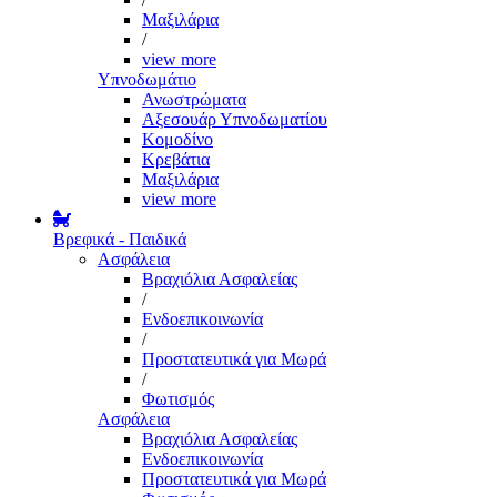
Μαξιλάρια
/
view more
Υπνοδωμάτιο
Ανωστρώματα
Αξεσουάρ Υπνοδωματίου
Κομοδίνο
Κρεβάτια
Μαξιλάρια
view more
Βρεφικά - Παιδικά
Ασφάλεια
Βραχιόλια Ασφαλείας
/
Ενδοεπικοινωνία
/
Προστατευτικά για Μωρά
/
Φωτισμός
Ασφάλεια
Βραχιόλια Ασφαλείας
Ενδοεπικοινωνία
Προστατευτικά για Μωρά