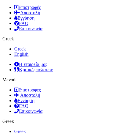
Επιστροφές
Αποστολή
Εγγύηση
FAQ
Επικοινωνία
Greek
Greek
English
Η εταιρεία μας
Κριτικές πελατών
Μενού
Επιστροφές
Αποστολή
Εγγύηση
FAQ
Επικοινωνία
Greek
Greek