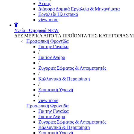
Αέρας
Διάφορα Δομικά Εργαλεία & Μηχανήματα
Εργαλεία Ηλεκτρικά
view more
Υγεία - Ομορφιά
NEW
ΔΕΣ ΜΕΡΙΚΑ ΑΠΌ ΤΑ ΠΡΟΪΌΝΤΑ ΤΗΣ ΚΑΤΗΓΟΡΙΑΣ Υ
Προσωπική Φροντίδα
Για την Γυναίκα
/
Για τον Άνδρα
/
Ζυγαριές Σώματος & Λιπομετρητές
/
Καλλυντικά & Περιποίηση
/
Στοματική Υγιεινή
/
view more
Προσωπική Φροντίδα
Για την Γυναίκα
Για τον Άνδρα
Ζυγαριές Σώματος & Λιπομετρητές
Καλλυντικά & Περιποίηση
Στοματική Υγιεινή