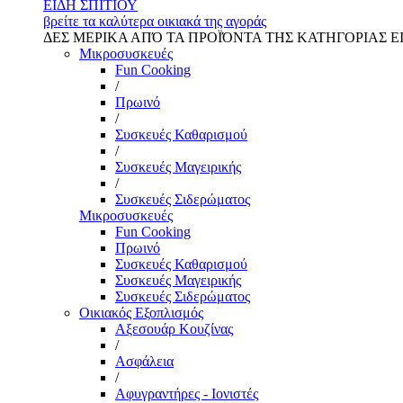
ΕΙΔΗ ΣΠΙΤΙΟΥ
βρείτε τα καλύτερα οικιακά της αγοράς
ΔΕΣ ΜΕΡΙΚΑ ΑΠΌ ΤΑ ΠΡΟΪΌΝΤΑ ΤΗΣ ΚΑΤΗΓΟΡΙΑΣ Ε
Μικροσυσκευές
Fun Cooking
/
Πρωινό
/
Συσκευές Καθαρισμού
/
Συσκευές Μαγειρικής
/
Συσκευές Σιδερώματος
Μικροσυσκευές
Fun Cooking
Πρωινό
Συσκευές Καθαρισμού
Συσκευές Μαγειρικής
Συσκευές Σιδερώματος
Οικιακός Εξοπλισμός
Αξεσουάρ Κουζίνας
/
Ασφάλεια
/
Αφυγραντήρες - Ιονιστές