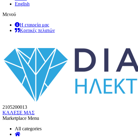
English
Μενού
Η εταιρεία μας
Κριτικές πελατών
2105200013
ΚΑΛΕΣΕ ΜΑΣ
Marketplace Menu
All categories