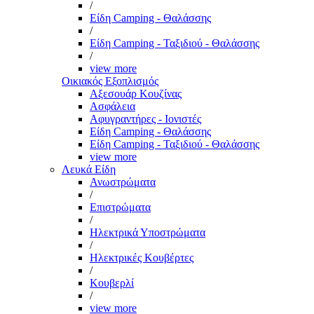
/
Είδη Camping - Θαλάσσης
/
Είδη Camping - Ταξιδιού - Θαλάσσης
/
view more
Οικιακός Εξοπλισμός
Αξεσουάρ Κουζίνας
Ασφάλεια
Αφυγραντήρες - Ιονιστές
Είδη Camping - Θαλάσσης
Είδη Camping - Ταξιδιού - Θαλάσσης
view more
Λευκά Είδη
Ανωστρώματα
/
Επιστρώματα
/
Ηλεκτρικά Υποστρώματα
/
Ηλεκτρικές Κουβέρτες
/
Κουβερλί
/
view more