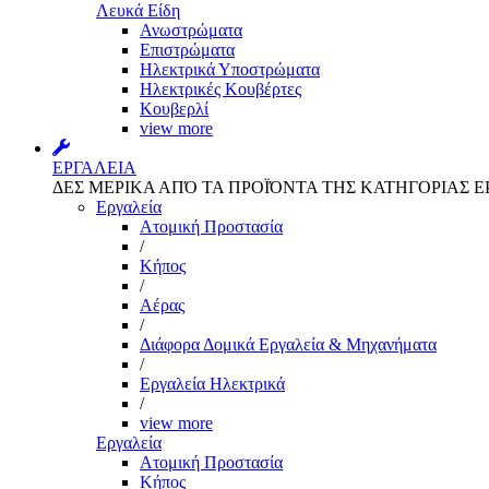
Λευκά Είδη
Ανωστρώματα
Επιστρώματα
Ηλεκτρικά Υποστρώματα
Ηλεκτρικές Κουβέρτες
Κουβερλί
view more
ΕΡΓΑΛΕΙΑ
ΔΕΣ ΜΕΡΙΚΑ ΑΠΌ ΤΑ ΠΡΟΪΌΝΤΑ ΤΗΣ ΚΑΤΗΓΟΡΙΑΣ Ε
Εργαλεία
Aτομική Προστασία
/
Kήπος
/
Αέρας
/
Διάφορα Δομικά Εργαλεία & Μηχανήματα
/
Εργαλεία Ηλεκτρικά
/
view more
Εργαλεία
Aτομική Προστασία
Kήπος