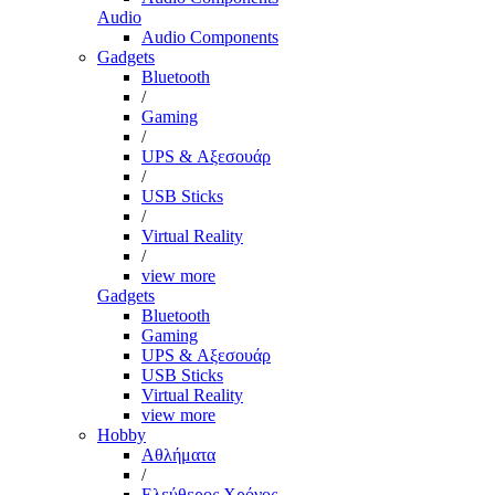
Audio
Audio Components
Gadgets
Bluetooth
/
Gaming
/
UPS & Αξεσουάρ
/
USB Sticks
/
Virtual Reality
/
view more
Gadgets
Bluetooth
Gaming
UPS & Αξεσουάρ
USB Sticks
Virtual Reality
view more
Hobby
Αθλήματα
/
Ελεύθερος Χρόνος