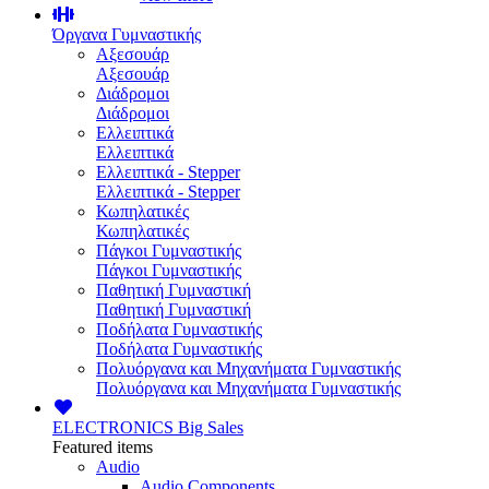
Όργανα Γυμναστικής
Αξεσουάρ
Αξεσουάρ
Διάδρομοι
Διάδρομοι
Ελλειπτικά
Ελλειπτικά
Ελλειπτικά - Stepper
Ελλειπτικά - Stepper
Κωπηλατικές
Κωπηλατικές
Πάγκοι Γυμναστικής
Πάγκοι Γυμναστικής
Παθητική Γυμναστική
Παθητική Γυμναστική
Ποδήλατα Γυμναστικής
Ποδήλατα Γυμναστικής
Πολυόργανα και Μηχανήματα Γυμναστικής
Πολυόργανα και Μηχανήματα Γυμναστικής
ELECTRONICS
Big Sales
Featured items
Audio
Audio Components