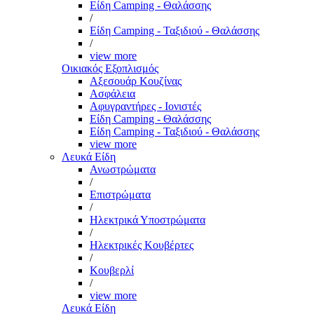
Είδη Camping - Θαλάσσης
/
Είδη Camping - Ταξιδιού - Θαλάσσης
/
view more
Οικιακός Εξοπλισμός
Αξεσουάρ Κουζίνας
Ασφάλεια
Αφυγραντήρες - Ιονιστές
Είδη Camping - Θαλάσσης
Είδη Camping - Ταξιδιού - Θαλάσσης
view more
Λευκά Είδη
Ανωστρώματα
/
Επιστρώματα
/
Ηλεκτρικά Υποστρώματα
/
Ηλεκτρικές Κουβέρτες
/
Κουβερλί
/
view more
Λευκά Είδη