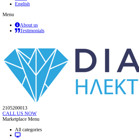
English
Menu
About us
Testimonials
2105200013
CALL US NOW
Marketplace Menu
All categories