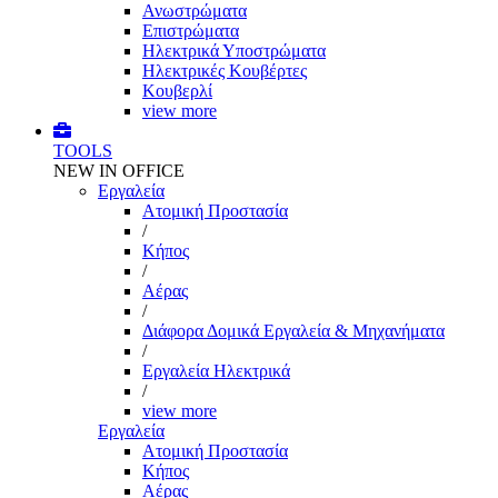
Ανωστρώματα
Επιστρώματα
Ηλεκτρικά Υποστρώματα
Ηλεκτρικές Κουβέρτες
Κουβερλί
view more
TOOLS
NEW IN OFFICE
Εργαλεία
Aτομική Προστασία
/
Kήπος
/
Αέρας
/
Διάφορα Δομικά Εργαλεία & Μηχανήματα
/
Εργαλεία Ηλεκτρικά
/
view more
Εργαλεία
Aτομική Προστασία
Kήπος
Αέρας