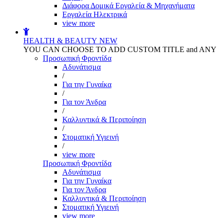
Διάφορα Δομικά Εργαλεία & Μηχανήματα
Εργαλεία Ηλεκτρικά
view more
HEALTH & BEAUTY
NEW
YOU CAN CHOOSE TO ADD CUSTOM TITLE and AN
Προσωπική Φροντίδα
Αδυνάτισμα
/
Για την Γυναίκα
/
Για τον Άνδρα
/
Καλλυντικά & Περιποίηση
/
Στοματική Υγιεινή
/
view more
Προσωπική Φροντίδα
Αδυνάτισμα
Για την Γυναίκα
Για τον Άνδρα
Καλλυντικά & Περιποίηση
Στοματική Υγιεινή
view more