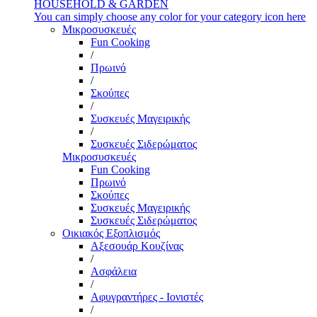
HOUSEHOLD & GARDEN
You can simply choose any color for your category icon here
Μικροσυσκευές
Fun Cooking
/
Πρωινό
/
Σκούπες
/
Συσκευές Μαγειρικής
/
Συσκευές Σιδερώματος
Μικροσυσκευές
Fun Cooking
Πρωινό
Σκούπες
Συσκευές Μαγειρικής
Συσκευές Σιδερώματος
Οικιακός Εξοπλισμός
Αξεσουάρ Κουζίνας
/
Ασφάλεια
/
Αφυγραντήρες - Ιονιστές
/