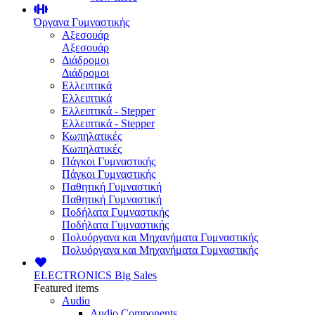
Όργανα Γυμναστικής
Αξεσουάρ
Αξεσουάρ
Διάδρομοι
Διάδρομοι
Ελλειπτικά
Ελλειπτικά
Ελλειπτικά - Stepper
Ελλειπτικά - Stepper
Κωπηλατικές
Κωπηλατικές
Πάγκοι Γυμναστικής
Πάγκοι Γυμναστικής
Παθητική Γυμναστική
Παθητική Γυμναστική
Ποδήλατα Γυμναστικής
Ποδήλατα Γυμναστικής
Πολυόργανα και Μηχανήματα Γυμναστικής
Πολυόργανα και Μηχανήματα Γυμναστικής
ELECTRONICS
Big Sales
Featured items
Audio
Audio Components