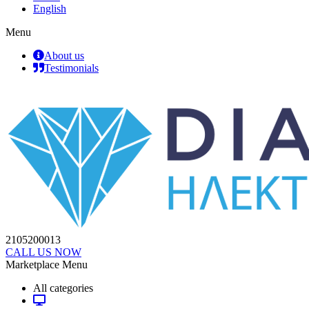
English
Menu
About us
Testimonials
2105200013
CALL US NOW
Marketplace Menu
All categories