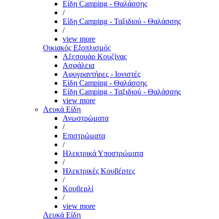
Είδη Camping - Θαλάσσης
/
Είδη Camping - Ταξιδιού - Θαλάσσης
/
view more
Οικιακός Εξοπλισμός
Αξεσουάρ Κουζίνας
Ασφάλεια
Αφυγραντήρες - Ιονιστές
Είδη Camping - Θαλάσσης
Είδη Camping - Ταξιδιού - Θαλάσσης
view more
Λευκά Είδη
Ανωστρώματα
/
Επιστρώματα
/
Ηλεκτρικά Υποστρώματα
/
Ηλεκτρικές Κουβέρτες
/
Κουβερλί
/
view more
Λευκά Είδη