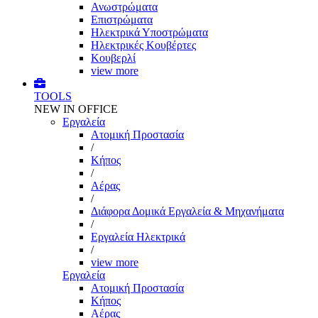
Ανωστρώματα
Επιστρώματα
Ηλεκτρικά Υποστρώματα
Ηλεκτρικές Κουβέρτες
Κουβερλί
view more
TOOLS
NEW IN OFFICE
Εργαλεία
Aτομική Προστασία
/
Kήπος
/
Αέρας
/
Διάφορα Δομικά Εργαλεία & Μηχανήματα
/
Εργαλεία Ηλεκτρικά
/
view more
Εργαλεία
Aτομική Προστασία
Kήπος
Αέρας