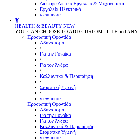
Διάφορα Δομικά Εργαλεία & Μηχανήματα
Εργαλεία Ηλεκτρικά
view more
HEALTH & BEAUTY
NEW
YOU CAN CHOOSE TO ADD CUSTOM TITLE and AN
Προσωπική Φροντίδα
Αδυνάτισμα
/
Για την Γυναίκα
/
Για τον Άνδρα
/
Καλλυντικά & Περιποίηση
/
Στοματική Υγιεινή
/
view more
Προσωπική Φροντίδα
Αδυνάτισμα
Για την Γυναίκα
Για τον Άνδρα
Καλλυντικά & Περιποίηση
Στοματική Υγιεινή
view more