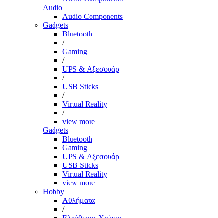
Audio
Audio Components
Gadgets
Bluetooth
/
Gaming
/
UPS & Αξεσουάρ
/
USB Sticks
/
Virtual Reality
/
view more
Gadgets
Bluetooth
Gaming
UPS & Αξεσουάρ
USB Sticks
Virtual Reality
view more
Hobby
Αθλήματα
/
Ελεύθερος Χρόνος