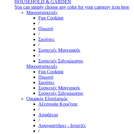
HOUSEHOLD & GARDEN
You can simply choose any color for your category icon here
Μικροσυσκευές
Fun Cooking
/
Πρωινό
/
Σκούπες
/
Συσκευές Μαγειρικής
/
Συσκευές Σιδερώματος
Μικροσυσκευές
Fun Cooking
Πρωινό
Σκούπες
Συσκευές Μαγειρικής
Συσκευές Σιδερώματος
Οικιακός Εξοπλισμός
Αξεσουάρ Κουζίνας
/
Ασφάλεια
/
Αφυγραντήρες - Ιονιστές
/