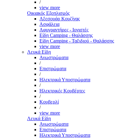
/
view more
Οικιακός Εξοπλισμός
Αξεσουάρ Κουζίνας
Ασφάλεια
Αφυγραντήρες - Ιονιστές
Είδη Camping - Θαλάσσης
Είδη Camping - Ταξιδιού - Θαλάσσης
view more
Λευκά Είδη
Ανωστρώματα
/
Επιστρώματα
/
Ηλεκτρικά Υποστρώματα
/
Ηλεκτρικές Κουβέρτες
/
Κουβερλί
/
view more
Λευκά Είδη
Ανωστρώματα
Επιστρώματα
Ηλεκτρικά Υποστρώματα