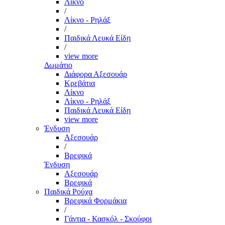
Λίκνο
/
Λίκνο - Ρηλάξ
/
Παιδικά Λευκά Είδη
/
view more
Δωμάτιο
Διάφορα Αξεσουάρ
Κρεβάτια
Λίκνο
Λίκνο - Ρηλάξ
Παιδικά Λευκά Είδη
view more
Ένδυση
Αξεσουάρ
/
Βρεφικά
Ένδυση
Αξεσουάρ
Βρεφικά
Παιδικά Ρούχα
Βρεφικά Φορμάκια
/
Γάντια - Κασκόλ - Σκούφοι