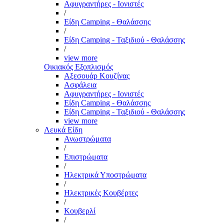
Αφυγραντήρες - Ιονιστές
/
Είδη Camping - Θαλάσσης
/
Είδη Camping - Ταξιδιού - Θαλάσσης
/
view more
Οικιακός Εξοπλισμός
Αξεσουάρ Κουζίνας
Ασφάλεια
Αφυγραντήρες - Ιονιστές
Είδη Camping - Θαλάσσης
Είδη Camping - Ταξιδιού - Θαλάσσης
view more
Λευκά Είδη
Ανωστρώματα
/
Επιστρώματα
/
Ηλεκτρικά Υποστρώματα
/
Ηλεκτρικές Κουβέρτες
/
Κουβερλί
/