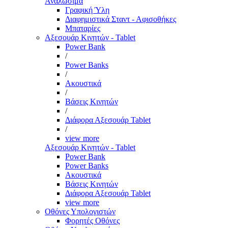
Αναλώσιμα
Γραφική Ύλη
Διαφημιστικά Σταντ - Αφισοθήκες
Μπαταρίες
Αξεσουάρ Κινητών - Tablet
Power Bank
/
Power Banks
/
Ακουστικά
/
Βάσεις Κινητών
/
Διάφορα Αξεσουάρ Tablet
/
view more
Αξεσουάρ Κινητών - Tablet
Power Bank
Power Banks
Ακουστικά
Βάσεις Κινητών
Διάφορα Αξεσουάρ Tablet
view more
Οθόνες Υπολογιστών
Φορητές Οθόνες