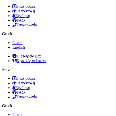
Επιστροφές
Αποστολή
Εγγύηση
FAQ
Επικοινωνία
Greek
Greek
English
Η εταιρεία μας
Κριτικές πελατών
Μενού
Επιστροφές
Αποστολή
Εγγύηση
FAQ
Επικοινωνία
Greek
Greek