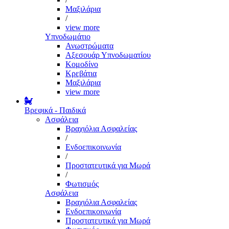
Μαξιλάρια
/
view more
Υπνοδωμάτιο
Ανωστρώματα
Αξεσουάρ Υπνοδωματίου
Κομοδίνο
Κρεβάτια
Μαξιλάρια
view more
Βρεφικά - Παιδικά
Ασφάλεια
Βραχιόλια Ασφαλείας
/
Ενδοεπικοινωνία
/
Προστατευτικά για Μωρά
/
Φωτισμός
Ασφάλεια
Βραχιόλια Ασφαλείας
Ενδοεπικοινωνία
Προστατευτικά για Μωρά