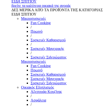
ΕΙΔΗ ΣΠΙΤΙΟΥ
βρείτε τα καλύτερα οικιακά της αγοράς
ΔΕΣ ΜΕΡΙΚΑ ΑΠΌ ΤΑ ΠΡΟΪΌΝΤΑ ΤΗΣ ΚΑΤΗΓΟΡΙΑΣ
ΕΙΔΗ ΣΠΙΤΙΟΥ
Μικροσυσκευές
Fun Cooking
/
Πρωινό
/
Συσκευές Καθαρισμού
/
Συσκευές Μαγειρικής
/
Συσκευές Σιδερώματος
Μικροσυσκευές
Fun Cooking
Πρωινό
Συσκευές Καθαρισμού
Συσκευές Μαγειρικής
Συσκευές Σιδερώματος
Οικιακός Εξοπλισμός
Αξεσουάρ Κουζίνας
/
Ασφάλεια
/