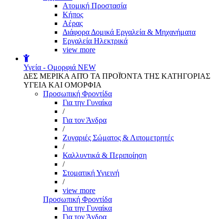
Aτομική Προστασία
Kήπος
Αέρας
Διάφορα Δομικά Εργαλεία & Μηχανήματα
Εργαλεία Ηλεκτρικά
view more
Υγεία - Ομορφιά
NEW
ΔΕΣ ΜΕΡΙΚΑ ΑΠΌ ΤΑ ΠΡΟΪΌΝΤΑ ΤΗΣ ΚΑΤΗΓΟΡΙΑΣ
ΥΓΕΙΑ ΚΑΙ ΟΜΟΡΦΙΑ
Προσωπική Φροντίδα
Για την Γυναίκα
/
Για τον Άνδρα
/
Ζυγαριές Σώματος & Λιπομετρητές
/
Καλλυντικά & Περιποίηση
/
Στοματική Υγιεινή
/
view more
Προσωπική Φροντίδα
Για την Γυναίκα
Για τον Άνδρα