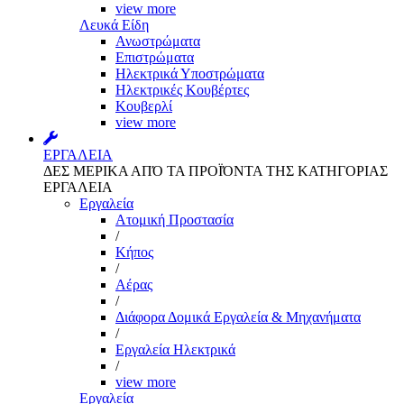
view more
Λευκά Είδη
Ανωστρώματα
Επιστρώματα
Ηλεκτρικά Υποστρώματα
Ηλεκτρικές Κουβέρτες
Κουβερλί
view more
ΕΡΓΑΛΕΙΑ
ΔΕΣ ΜΕΡΙΚΑ ΑΠΌ ΤΑ ΠΡΟΪΌΝΤΑ ΤΗΣ ΚΑΤΗΓΟΡΙΑΣ
ΕΡΓΑΛΕΙΑ
Εργαλεία
Aτομική Προστασία
/
Kήπος
/
Αέρας
/
Διάφορα Δομικά Εργαλεία & Μηχανήματα
/
Εργαλεία Ηλεκτρικά
/
view more
Εργαλεία