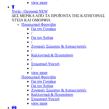
view more
Υγεία - Ομορφιά
NEW
ΔΕΣ ΜΕΡΙΚΑ ΑΠΌ ΤΑ ΠΡΟΪΌΝΤΑ ΤΗΣ ΚΑΤΗΓΟΡΙΑΣ
ΥΓΕΙΑ ΚΑΙ ΟΜΟΡΦΙΑ
Προσωπική Φροντίδα
Για την Γυναίκα
/
Για τον Άνδρα
/
Ζυγαριές Σώματος & Λιπομετρητές
/
Καλλυντικά & Περιποίηση
/
Στοματική Υγιεινή
/
view more
Προσωπική Φροντίδα
Για την Γυναίκα
Για τον Άνδρα
Ζυγαριές Σώματος & Λιπομετρητές
Καλλυντικά & Περιποίηση
Στοματική Υγιεινή
view more