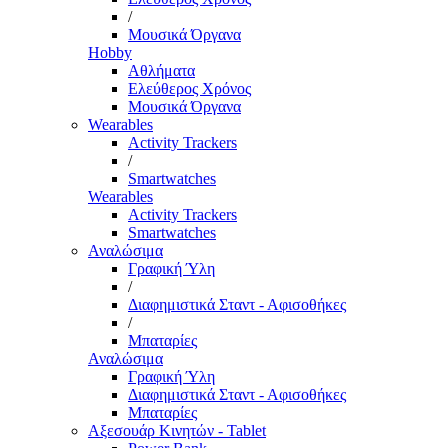
/
Μουσικά Όργανα
Hobby
Αθλήματα
Ελεύθερος Χρόνος
Μουσικά Όργανα
Wearables
Activity Trackers
/
Smartwatches
Wearables
Activity Trackers
Smartwatches
Αναλώσιμα
Γραφική Ύλη
/
Διαφημιστικά Σταντ - Αφισοθήκες
/
Μπαταρίες
Αναλώσιμα
Γραφική Ύλη
Διαφημιστικά Σταντ - Αφισοθήκες
Μπαταρίες
Αξεσουάρ Κινητών - Tablet