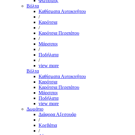
Φωτισμός
Βόλτα
Καθίσματα Αυτοκινήτου
/
Καρότσια
/
Καρότσια Περιπάτου
/
Μάρσιποι
/
Ποδήλατα
/
view more
Βόλτα
Καθίσματα Αυτοκινήτου
Καρότσια
Καρότσια Περιπάτου
Μάρσιποι
Ποδήλατα
view more
Δωμάτιο
Διάφορα Αξεσουάρ
/
Κρεβάτια
/