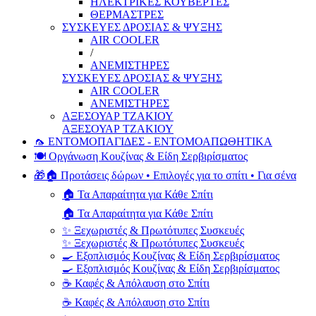
ΗΛΕΚΤΡΙΚΕΣ ΚΟΥΒΕΡΤΕΣ
ΘΕΡΜΑΣΤΡΕΣ
ΣΥΣΚΕΥΕΣ ΔΡΟΣΙΑΣ & ΨΥΞΗΣ
AIR COOLER
/
ΑΝΕΜΙΣΤΗΡΕΣ
ΣΥΣΚΕΥΕΣ ΔΡΟΣΙΑΣ & ΨΥΞΗΣ
AIR COOLER
ΑΝΕΜΙΣΤΗΡΕΣ
ΑΞΕΣΟΥΑΡ ΤΖΑΚΙΟΥ
ΑΞΕΣΟΥΑΡ ΤΖΑΚΙΟΥ
🦟 ΕΝΤΟΜΟΠΑΓΙΔΕΣ - ΕΝΤΟΜΟΑΠΩΘΗΤΙΚΑ
🍽️ Οργάνωση Κουζίνας & Είδη Σερβιρίσματος
🎁🏠 Προτάσεις δώρων • Επιλογές για το σπίτι • Για σένα
🏠 Τα Απαραίτητα για Κάθε Σπίτι
🏠 Τα Απαραίτητα για Κάθε Σπίτι
✨ Ξεχωριστές & Πρωτότυπες Συσκευές
✨ Ξεχωριστές & Πρωτότυπες Συσκευές
🍳 Εξοπλισμός Κουζίνας & Είδη Σερβιρίσματος
🍳 Εξοπλισμός Κουζίνας & Είδη Σερβιρίσματος
☕ Καφές & Απόλαυση στο Σπίτι
☕ Καφές & Απόλαυση στο Σπίτι