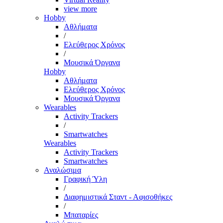
view more
Hobby
Αθλήματα
/
Ελεύθερος Χρόνος
/
Μουσικά Όργανα
Hobby
Αθλήματα
Ελεύθερος Χρόνος
Μουσικά Όργανα
Wearables
Activity Trackers
/
Smartwatches
Wearables
Activity Trackers
Smartwatches
Αναλώσιμα
Γραφική Ύλη
/
Διαφημιστικά Σταντ - Αφισοθήκες
/
Μπαταρίες