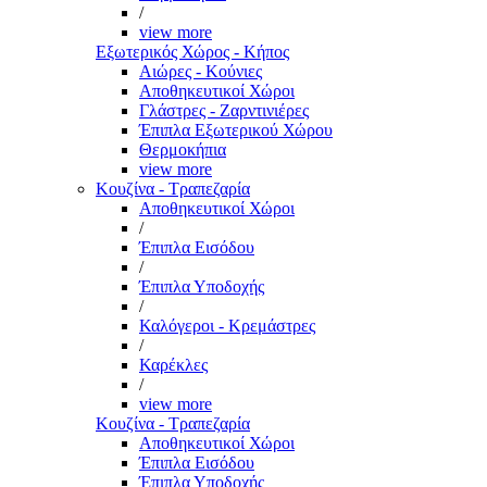
/
view more
Εξωτερικός Χώρος - Κήπος
Αιώρες - Κούνιες
Αποθηκευτικοί Χώροι
Γλάστρες - Ζαρντινιέρες
Έπιπλα Εξωτερικού Χώρου
Θερμοκήπια
view more
Κουζίνα - Τραπεζαρία
Αποθηκευτικοί Χώροι
/
Έπιπλα Εισόδου
/
Έπιπλα Υποδοχής
/
Καλόγεροι - Κρεμάστρες
/
Καρέκλες
/
view more
Κουζίνα - Τραπεζαρία
Αποθηκευτικοί Χώροι
Έπιπλα Εισόδου
Έπιπλα Υποδοχής