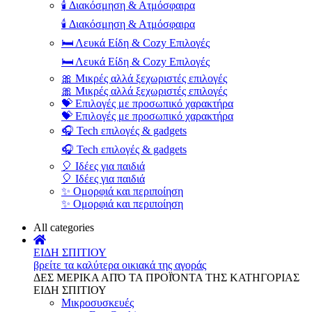
🕯️ Διακόσμηση & Ατμόσφαιρα
🕯️ Διακόσμηση & Ατμόσφαιρα
🛏️ Λευκά Είδη & Cozy Επιλογές
🛏️ Λευκά Είδη & Cozy Επιλογές
🎀 Μικρές αλλά ξεχωριστές επιλογές
🎀 Μικρές αλλά ξεχωριστές επιλογές
💝 Επιλογές με προσωπικό χαρακτήρα
💝 Επιλογές με προσωπικό χαρακτήρα
🎧 Tech επιλογές & gadgets
🎧 Tech επιλογές & gadgets
🎈 Ιδέες για παιδιά
🎈 Ιδέες για παιδιά
✨ Ομορφιά και περιποίηση
✨ Ομορφιά και περιποίηση
All categories
ΕΙΔΗ ΣΠΙΤΙΟΥ
βρείτε τα καλύτερα οικιακά της αγοράς
ΔΕΣ ΜΕΡΙΚΑ ΑΠΌ ΤΑ ΠΡΟΪΌΝΤΑ ΤΗΣ ΚΑΤΗΓΟΡΙΑΣ
ΕΙΔΗ ΣΠΙΤΙΟΥ
Μικροσυσκευές