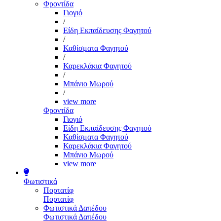
Φροντίδα
Γιογιό
/
Είδη Εκπαίδευσης Φαγητού
/
Καθίσματα Φαγητού
/
Καρεκλάκια Φαγητού
/
Μπάνιο Μωρού
/
view more
Φροντίδα
Γιογιό
Είδη Εκπαίδευσης Φαγητού
Καθίσματα Φαγητού
Καρεκλάκια Φαγητού
Μπάνιο Μωρού
view more
Φωτιστικά
Πορτατίφ
Πορτατίφ
Φωτιστικά Δαπέδου
Φωτιστικά Δαπέδου