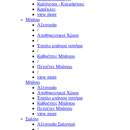
Καλόγεροι - Κρεμάστρες
Καρέκλες
view more
Μπάνιο
Αξεσουάρ
/
Αποθηκευτικοί Χώροι
/
Έπιπλο μπάνιου νιπτήρα
/
Καθρέπτες Μπάνιου
/
Πετσέτες Μπάνιου
/
view more
Μπάνιο
Αξεσουάρ
Αποθηκευτικοί Χώροι
Έπιπλο μπάνιου νιπτήρα
Καθρέπτες Μπάνιου
Πετσέτες Μπάνιου
view more
Σαλόνι
Αξεσουάρ Σαλονιού
/