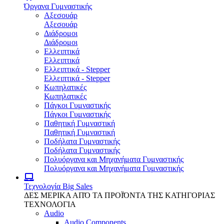
Όργανα Γυμναστικής
Αξεσουάρ
Αξεσουάρ
Διάδρομοι
Διάδρομοι
Ελλειπτικά
Ελλειπτικά
Ελλειπτικά - Stepper
Ελλειπτικά - Stepper
Κωπηλατικές
Κωπηλατικές
Πάγκοι Γυμναστικής
Πάγκοι Γυμναστικής
Παθητική Γυμναστική
Παθητική Γυμναστική
Ποδήλατα Γυμναστικής
Ποδήλατα Γυμναστικής
Πολυόργανα και Μηχανήματα Γυμναστικής
Πολυόργανα και Μηχανήματα Γυμναστικής
Τεχνολογία
Big Sales
ΔΕΣ ΜΕΡΙΚΑ ΑΠΌ ΤΑ ΠΡΟΪΌΝΤΑ ΤΗΣ ΚΑΤΗΓΟΡΙΑΣ
ΤΕΧΝΟΛΟΓΙΑ
Audio
Audio Components