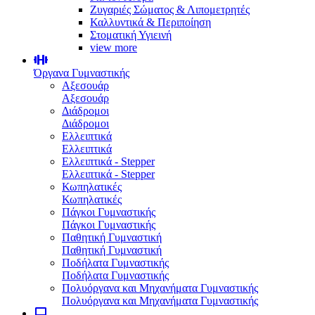
Ζυγαριές Σώματος & Λιπομετρητές
Καλλυντικά & Περιποίηση
Στοματική Υγιεινή
view more
Όργανα Γυμναστικής
Αξεσουάρ
Αξεσουάρ
Διάδρομοι
Διάδρομοι
Ελλειπτικά
Ελλειπτικά
Ελλειπτικά - Stepper
Ελλειπτικά - Stepper
Κωπηλατικές
Κωπηλατικές
Πάγκοι Γυμναστικής
Πάγκοι Γυμναστικής
Παθητική Γυμναστική
Παθητική Γυμναστική
Ποδήλατα Γυμναστικής
Ποδήλατα Γυμναστικής
Πολυόργανα και Μηχανήματα Γυμναστικής
Πολυόργανα και Μηχανήματα Γυμναστικής