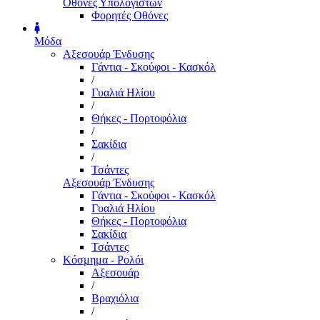
Οθόνες Υπολογιστών
Φορητές Οθόνες
Μόδα
Αξεσουάρ Ένδυσης
Γάντια - Σκούφοι - Κασκόλ
/
Γυαλιά Ηλίου
/
Θήκες - Πορτοφόλια
/
Σακίδια
/
Τσάντες
Αξεσουάρ Ένδυσης
Γάντια - Σκούφοι - Κασκόλ
Γυαλιά Ηλίου
Θήκες - Πορτοφόλια
Σακίδια
Τσάντες
Κόσμημα - Ρολόι
Αξεσουάρ
/
Βραχιόλια
/