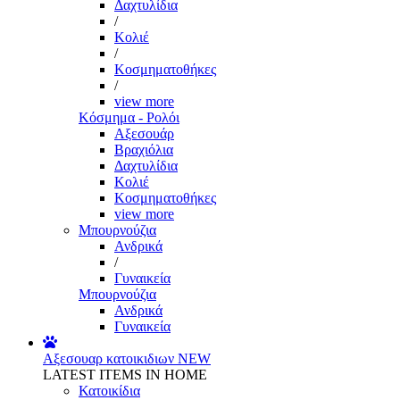
Δαχτυλίδια
/
Κολιέ
/
Κοσμηματοθήκες
/
view more
Κόσμημα - Ρολόι
Αξεσουάρ
Βραχιόλια
Δαχτυλίδια
Κολιέ
Κοσμηματοθήκες
view more
Μπουρνούζια
Ανδρικά
/
Γυναικεία
Μπουρνούζια
Ανδρικά
Γυναικεία
Αξεσουαρ κατοικιδιων
NEW
LATEST ITEMS IN HOME
Κατοικίδια