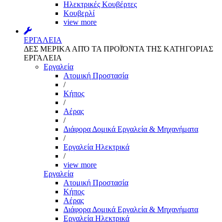
Ηλεκτρικές Κουβέρτες
Κουβερλί
view more
ΕΡΓΑΛΕΙΑ
ΔΕΣ ΜΕΡΙΚΑ ΑΠΌ ΤΑ ΠΡΟΪΌΝΤΑ ΤΗΣ ΚΑΤΗΓΟΡΙΑΣ
ΕΡΓΑΛΕΙΑ
Εργαλεία
Aτομική Προστασία
/
Kήπος
/
Αέρας
/
Διάφορα Δομικά Εργαλεία & Μηχανήματα
/
Εργαλεία Ηλεκτρικά
/
view more
Εργαλεία
Aτομική Προστασία
Kήπος
Αέρας
Διάφορα Δομικά Εργαλεία & Μηχανήματα
Εργαλεία Ηλεκτρικά