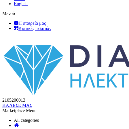
English
Μενού
Η εταιρεία μας
Κριτικές πελατών
2105200013
ΚΑΛΕΣΕ ΜΑΣ
Marketplace Menu
All categories