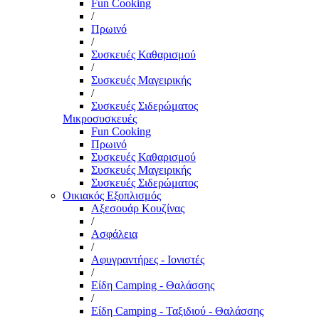
Fun Cooking
/
Πρωινό
/
Συσκευές Καθαρισμού
/
Συσκευές Μαγειρικής
/
Συσκευές Σιδερώματος
Μικροσυσκευές
Fun Cooking
Πρωινό
Συσκευές Καθαρισμού
Συσκευές Μαγειρικής
Συσκευές Σιδερώματος
Οικιακός Εξοπλισμός
Αξεσουάρ Κουζίνας
/
Ασφάλεια
/
Αφυγραντήρες - Ιονιστές
/
Είδη Camping - Θαλάσσης
/
Είδη Camping - Ταξιδιού - Θαλάσσης