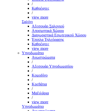
/
Καθρέφτες
/
view more
Σαλόνι
Αξεσουάρ Σαλονιού
Αποσμητικά Χώρου
Διαχωριστικά Εσωτερικού Χώρου
Έπιπλα Τηλεόρασης
Καθρέφτες
view more
Υπνοδωμάτιο
Ανωστρώματα
/
Αξεσουάρ Υπνοδωματίου
/
Κομοδίνο
/
Κρεβάτια
/
Μαξιλάρια
/
view more
Υπνοδωμάτιο
Ανωστρώματα