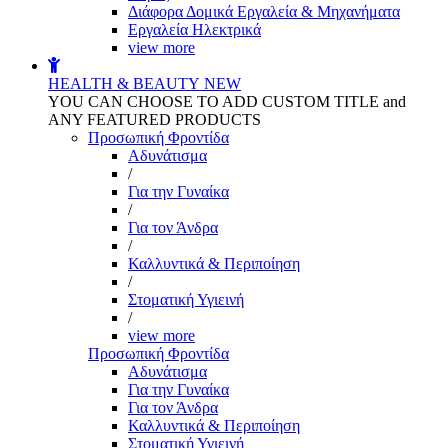
Διάφορα Δομικά Εργαλεία & Μηχανήματα
Εργαλεία Ηλεκτρικά
view more
HEALTH & BEAUTY
NEW
YOU CAN CHOOSE TO ADD CUSTOM TITLE and
ANY FEATURED PRODUCTS
Προσωπική Φροντίδα
Αδυνάτισμα
/
Για την Γυναίκα
/
Για τον Άνδρα
/
Καλλυντικά & Περιποίηση
/
Στοματική Υγιεινή
/
view more
Προσωπική Φροντίδα
Αδυνάτισμα
Για την Γυναίκα
Για τον Άνδρα
Καλλυντικά & Περιποίηση
Στοματική Υγιεινή