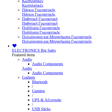
Κωπηλατικές
Κωπηλατικές
Πάγκοι Γυμναστικής
Πάγκοι Γυμναστικής
Παθητική Γυμναστική
Παθητική Γυμναστική
Ποδήλατα Γυμναστικής
Ποδήλατα Γυμναστικής
Πολυόργανα και Μηχανήματα Γυμναστικής
Πολυόργανα και Μηχανήματα Γυμναστικής
ELECTRONICS
Big Sales
Featured items
Audio
Audio Components
Audio
Audio Components
Gadgets
Bluetooth
/
Gaming
/
UPS & Αξεσουάρ
/
USB Sticks