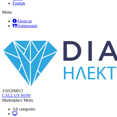
English
Menu
About us
Testimonials
2105200013
CALL US NOW
Marketplace Menu
All categories