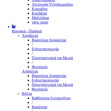
Αξεσουάρ Υπνοδωματίου
Κομοδίνο
Κρεβάτια
Μαξιλάρια
view more
Βρεφικά - Παιδικά
Ασφάλεια
Βραχιόλια Ασφαλείας
/
Ενδοεπικοινωνία
/
Προστατευτικά για Μωρά
/
Φωτισμός
Ασφάλεια
Βραχιόλια Ασφαλείας
Ενδοεπικοινωνία
Προστατευτικά για Μωρά
Φωτισμός
Βόλτα
Καθίσματα Αυτοκινήτου
/
Καρότσια