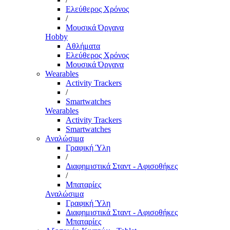
Ελεύθερος Χρόνος
/
Μουσικά Όργανα
Hobby
Αθλήματα
Ελεύθερος Χρόνος
Μουσικά Όργανα
Wearables
Activity Trackers
/
Smartwatches
Wearables
Activity Trackers
Smartwatches
Αναλώσιμα
Γραφική Ύλη
/
Διαφημιστικά Σταντ - Αφισοθήκες
/
Μπαταρίες
Αναλώσιμα
Γραφική Ύλη
Διαφημιστικά Σταντ - Αφισοθήκες
Μπαταρίες