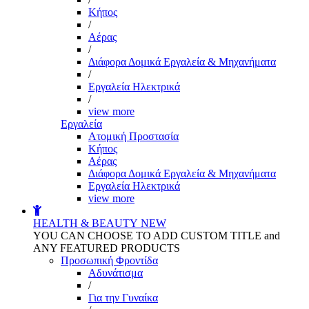
Kήπος
/
Αέρας
/
Διάφορα Δομικά Εργαλεία & Μηχανήματα
/
Εργαλεία Ηλεκτρικά
/
view more
Εργαλεία
Aτομική Προστασία
Kήπος
Αέρας
Διάφορα Δομικά Εργαλεία & Μηχανήματα
Εργαλεία Ηλεκτρικά
view more
HEALTH & BEAUTY
NEW
YOU CAN CHOOSE TO ADD CUSTOM TITLE and
ANY FEATURED PRODUCTS
Προσωπική Φροντίδα
Αδυνάτισμα
/
Για την Γυναίκα