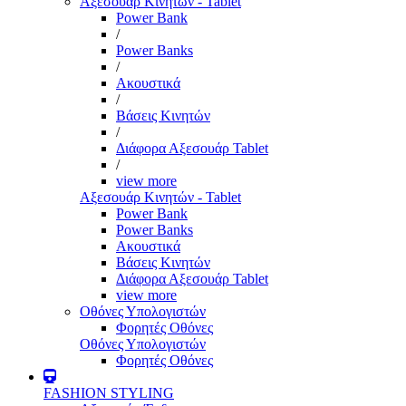
Αξεσουάρ Κινητών - Tablet
Power Bank
/
Power Banks
/
Ακουστικά
/
Βάσεις Κινητών
/
Διάφορα Αξεσουάρ Tablet
/
view more
Αξεσουάρ Κινητών - Tablet
Power Bank
Power Banks
Ακουστικά
Βάσεις Κινητών
Διάφορα Αξεσουάρ Tablet
view more
Οθόνες Υπολογιστών
Φορητές Οθόνες
Οθόνες Υπολογιστών
Φορητές Οθόνες
FASHION STYLING