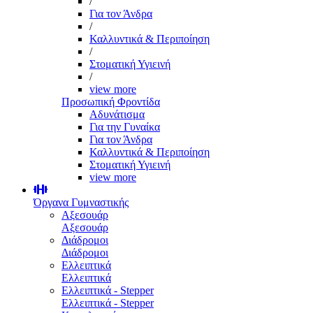
/
Για τον Άνδρα
/
Καλλυντικά & Περιποίηση
/
Στοματική Υγιεινή
/
view more
Προσωπική Φροντίδα
Αδυνάτισμα
Για την Γυναίκα
Για τον Άνδρα
Καλλυντικά & Περιποίηση
Στοματική Υγιεινή
view more
Όργανα Γυμναστικής
Αξεσουάρ
Αξεσουάρ
Διάδρομοι
Διάδρομοι
Ελλειπτικά
Ελλειπτικά
Ελλειπτικά - Stepper
Ελλειπτικά - Stepper