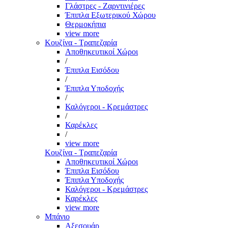
Γλάστρες - Ζαρντινιέρες
Έπιπλα Εξωτερικού Χώρου
Θερμοκήπια
view more
Κουζίνα - Τραπεζαρία
Αποθηκευτικοί Χώροι
/
Έπιπλα Εισόδου
/
Έπιπλα Υποδοχής
/
Καλόγεροι - Κρεμάστρες
/
Καρέκλες
/
view more
Κουζίνα - Τραπεζαρία
Αποθηκευτικοί Χώροι
Έπιπλα Εισόδου
Έπιπλα Υποδοχής
Καλόγεροι - Κρεμάστρες
Καρέκλες
view more
Μπάνιο
Αξεσουάρ