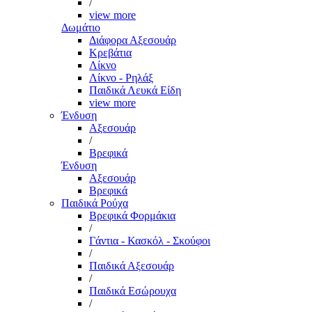
/
view more
Δωμάτιο
Διάφορα Αξεσουάρ
Κρεβάτια
Λίκνο
Λίκνο - Ρηλάξ
Παιδικά Λευκά Είδη
view more
Ένδυση
Αξεσουάρ
/
Βρεφικά
Ένδυση
Αξεσουάρ
Βρεφικά
Παιδικά Ρούχα
Βρεφικά Φορμάκια
/
Γάντια - Κασκόλ - Σκούφοι
/
Παιδικά Αξεσουάρ
/
Παιδικά Εσώρουχα
/