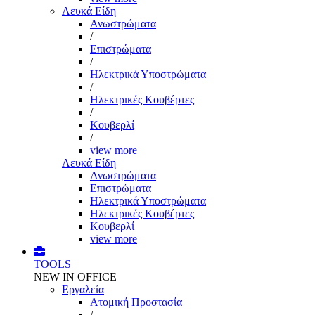
Λευκά Είδη
Ανωστρώματα
/
Επιστρώματα
/
Ηλεκτρικά Υποστρώματα
/
Ηλεκτρικές Κουβέρτες
/
Κουβερλί
/
view more
Λευκά Είδη
Ανωστρώματα
Επιστρώματα
Ηλεκτρικά Υποστρώματα
Ηλεκτρικές Κουβέρτες
Κουβερλί
view more
TOOLS
NEW IN OFFICE
Εργαλεία
Aτομική Προστασία
/