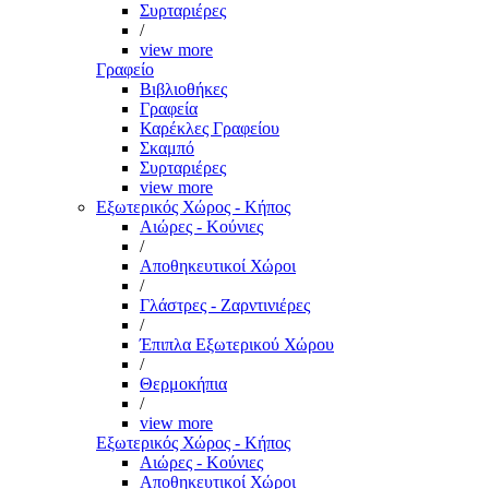
Συρταριέρες
/
view more
Γραφείο
Βιβλιοθήκες
Γραφεία
Καρέκλες Γραφείου
Σκαμπό
Συρταριέρες
view more
Εξωτερικός Χώρος - Κήπος
Αιώρες - Κούνιες
/
Αποθηκευτικοί Χώροι
/
Γλάστρες - Ζαρντινιέρες
/
Έπιπλα Εξωτερικού Χώρου
/
Θερμοκήπια
/
view more
Εξωτερικός Χώρος - Κήπος
Αιώρες - Κούνιες
Αποθηκευτικοί Χώροι