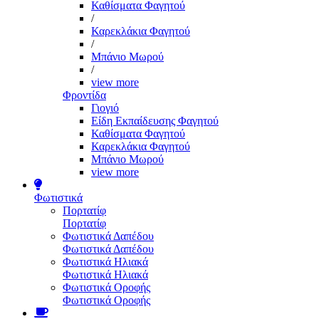
Καθίσματα Φαγητού
/
Καρεκλάκια Φαγητού
/
Μπάνιο Μωρού
/
view more
Φροντίδα
Γιογιό
Είδη Εκπαίδευσης Φαγητού
Καθίσματα Φαγητού
Καρεκλάκια Φαγητού
Μπάνιο Μωρού
view more
Φωτιστικά
Πορτατίφ
Πορτατίφ
Φωτιστικά Δαπέδου
Φωτιστικά Δαπέδου
Φωτιστικά Ηλιακά
Φωτιστικά Ηλιακά
Φωτιστικά Οροφής
Φωτιστικά Οροφής