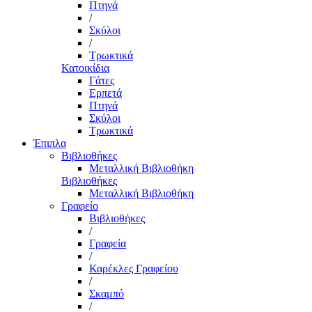
Πτηνά
/
Σκύλοι
/
Τρωκτικά
Κατοικίδια
Γάτες
Ερπετά
Πτηνά
Σκύλοι
Τρωκτικά
Έπιπλα
Βιβλιοθήκες
Μεταλλική Βιβλιοθήκη
Βιβλιοθήκες
Μεταλλική Βιβλιοθήκη
Γραφείο
Βιβλιοθήκες
/
Γραφεία
/
Καρέκλες Γραφείου
/
Σκαμπό
/