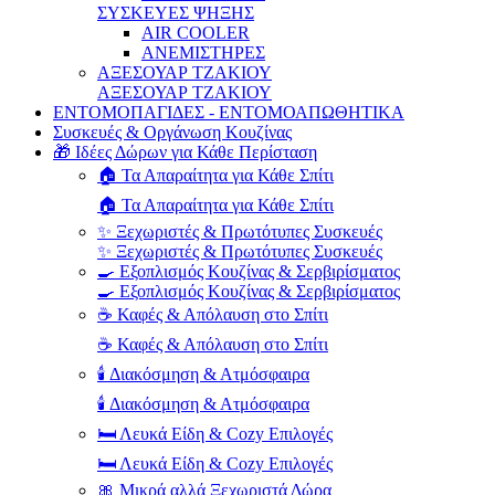
ΣΥΣΚΕΥΕΣ ΨΗΞΗΣ
AIR COOLER
ΑΝΕΜΙΣΤΗΡΕΣ
ΑΞΕΣΟΥΑΡ ΤΖΑΚΙΟΥ
ΑΞΕΣΟΥΑΡ ΤΖΑΚΙΟΥ
ΕΝΤΟΜΟΠΑΓΙΔΕΣ - ΕΝΤΟΜΟΑΠΩΘΗΤΙΚΑ
Συσκευές & Οργάνωση Κουζίνας
🎁 Ιδέες Δώρων για Κάθε Περίσταση
🏠 Τα Απαραίτητα για Κάθε Σπίτι
🏠 Τα Απαραίτητα για Κάθε Σπίτι
✨ Ξεχωριστές & Πρωτότυπες Συσκευές
✨ Ξεχωριστές & Πρωτότυπες Συσκευές
🍳 Εξοπλισμός Κουζίνας & Σερβιρίσματος
🍳 Εξοπλισμός Κουζίνας & Σερβιρίσματος
☕ Καφές & Απόλαυση στο Σπίτι
☕ Καφές & Απόλαυση στο Σπίτι
🕯️ Διακόσμηση & Ατμόσφαιρα
🕯️ Διακόσμηση & Ατμόσφαιρα
🛏️ Λευκά Είδη & Cozy Επιλογές
🛏️ Λευκά Είδη & Cozy Επιλογές
🎀 Μικρά αλλά Ξεχωριστά Δώρα