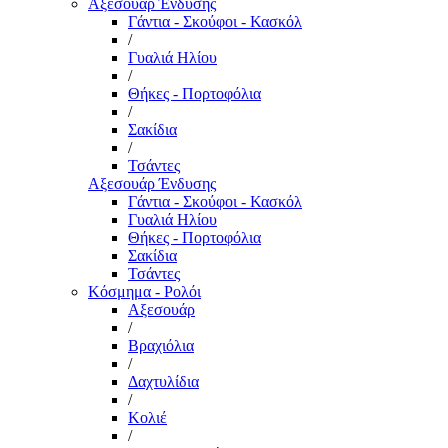
Αξεσουάρ Ένδυσης
Γάντια - Σκούφοι - Κασκόλ
/
Γυαλιά Ηλίου
/
Θήκες - Πορτοφόλια
/
Σακίδια
/
Τσάντες
Αξεσουάρ Ένδυσης
Γάντια - Σκούφοι - Κασκόλ
Γυαλιά Ηλίου
Θήκες - Πορτοφόλια
Σακίδια
Τσάντες
Κόσμημα - Ρολόι
Αξεσουάρ
/
Βραχιόλια
/
Δαχτυλίδια
/
Κολιέ
/