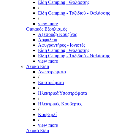
Είδη Camping - Θαλάσσης
/
Είδη Camping - Ταξιδιού - Θαλάσσης
/
view more
Οικιακός Εξοπλισμός
Αξεσουάρ Κουζίνας
Ασφάλεια
Αφυγραντήρες - Ιονιστές
Είδη Camping - Θαλάσσης
Είδη Camping - Ταξιδιού - Θαλάσσης
view more
Λευκά Είδη
Ανωστρώματα
/
Επιστρώματα
/
Ηλεκτρικά Υποστρώματα
/
Ηλεκτρικές Κουβέρτες
/
Κουβερλί
/
view more
Λευκά Είδη