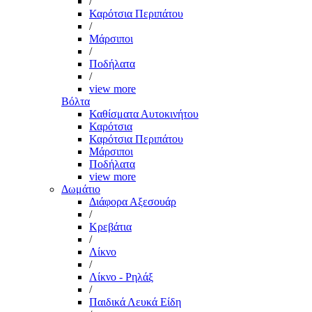
/
Καρότσια Περιπάτου
/
Μάρσιποι
/
Ποδήλατα
/
view more
Βόλτα
Καθίσματα Αυτοκινήτου
Καρότσια
Καρότσια Περιπάτου
Μάρσιποι
Ποδήλατα
view more
Δωμάτιο
Διάφορα Αξεσουάρ
/
Κρεβάτια
/
Λίκνο
/
Λίκνο - Ρηλάξ
/
Παιδικά Λευκά Είδη