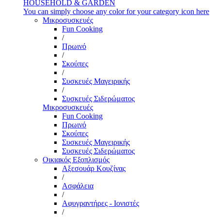
HOUSEHOLD & GARDEN
You can simply choose any color for your category icon here
Μικροσυσκευές
Fun Cooking
/
Πρωινό
/
Σκούπες
/
Συσκευές Μαγειρικής
/
Συσκευές Σιδερώματος
Μικροσυσκευές
Fun Cooking
Πρωινό
Σκούπες
Συσκευές Μαγειρικής
Συσκευές Σιδερώματος
Οικιακός Εξοπλισμός
Αξεσουάρ Κουζίνας
/
Ασφάλεια
/
Αφυγραντήρες - Ιονιστές
/