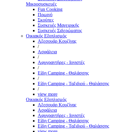
Μικροσυσκευές
Fun Cooking
Πρωινό
Σκούπες
Συσκευές Μαγειρικής
Συσκευές Σιδερώματος
Οικιακός Εξοπλισμός
Αξεσουάρ Κουζίνας
/
Ασφάλεια
/
Αφυγραντήρες - Ιονιστές
/
Είδη Camping - Θαλάσσης
/
Είδη Camping - Ταξιδιού - Θαλάσσης
/
view more
Οικιακός Εξοπλισμός
Αξεσουάρ Κουζίνας
Ασφάλεια
Αφυγραντήρες - Ιονιστές
Είδη Camping - Θαλάσσης
Είδη Camping - Ταξιδιού - Θαλάσσης
view more