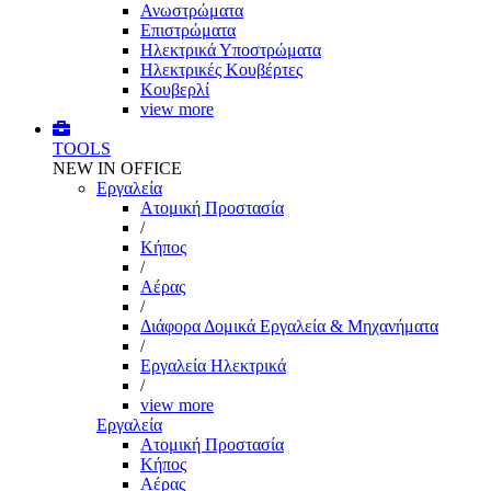
Ανωστρώματα
Επιστρώματα
Ηλεκτρικά Υποστρώματα
Ηλεκτρικές Κουβέρτες
Κουβερλί
view more
TOOLS
NEW IN OFFICE
Εργαλεία
Aτομική Προστασία
/
Kήπος
/
Αέρας
/
Διάφορα Δομικά Εργαλεία & Μηχανήματα
/
Εργαλεία Ηλεκτρικά
/
view more
Εργαλεία
Aτομική Προστασία
Kήπος
Αέρας