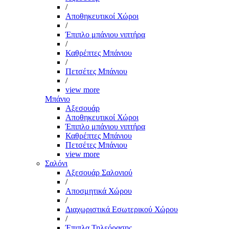
/
Αποθηκευτικοί Χώροι
/
Έπιπλο μπάνιου νιπτήρα
/
Καθρέπτες Μπάνιου
/
Πετσέτες Μπάνιου
/
view more
Μπάνιο
Αξεσουάρ
Αποθηκευτικοί Χώροι
Έπιπλο μπάνιου νιπτήρα
Καθρέπτες Μπάνιου
Πετσέτες Μπάνιου
view more
Σαλόνι
Αξεσουάρ Σαλονιού
/
Αποσμητικά Χώρου
/
Διαχωριστικά Εσωτερικού Χώρου
/
Έπιπλα Τηλεόρασης