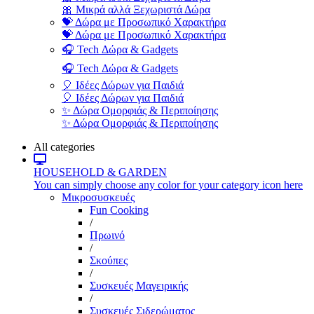
🎀 Μικρά αλλά Ξεχωριστά Δώρα
💝 Δώρα με Προσωπικό Χαρακτήρα
💝 Δώρα με Προσωπικό Χαρακτήρα
🎧 Tech Δώρα & Gadgets
🎧 Tech Δώρα & Gadgets
🎈 Ιδέες Δώρων για Παιδιά
🎈 Ιδέες Δώρων για Παιδιά
✨ Δώρα Ομορφιάς & Περιποίησης
✨ Δώρα Ομορφιάς & Περιποίησης
All categories
HOUSEHOLD & GARDEN
You can simply choose any color for your category icon here
Μικροσυσκευές
Fun Cooking
/
Πρωινό
/
Σκούπες
/
Συσκευές Μαγειρικής
/
Συσκευές Σιδερώματος