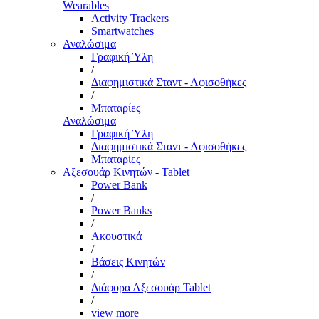
Wearables
Activity Trackers
Smartwatches
Αναλώσιμα
Γραφική Ύλη
/
Διαφημιστικά Σταντ - Αφισοθήκες
/
Μπαταρίες
Αναλώσιμα
Γραφική Ύλη
Διαφημιστικά Σταντ - Αφισοθήκες
Μπαταρίες
Αξεσουάρ Κινητών - Tablet
Power Bank
/
Power Banks
/
Ακουστικά
/
Βάσεις Κινητών
/
Διάφορα Αξεσουάρ Tablet
/
view more