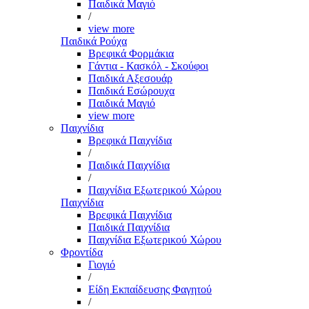
Παιδικά Μαγιό
/
view more
Παιδικά Ρούχα
Βρεφικά Φορμάκια
Γάντια - Κασκόλ - Σκούφοι
Παιδικά Αξεσουάρ
Παιδικά Εσώρουχα
Παιδικά Μαγιό
view more
Παιχνίδια
Βρεφικά Παιχνίδια
/
Παιδικά Παιχνίδια
/
Παιχνίδια Εξωτερικού Χώρου
Παιχνίδια
Βρεφικά Παιχνίδια
Παιδικά Παιχνίδια
Παιχνίδια Εξωτερικού Χώρου
Φροντίδα
Γιογιό
/
Είδη Εκπαίδευσης Φαγητού
/