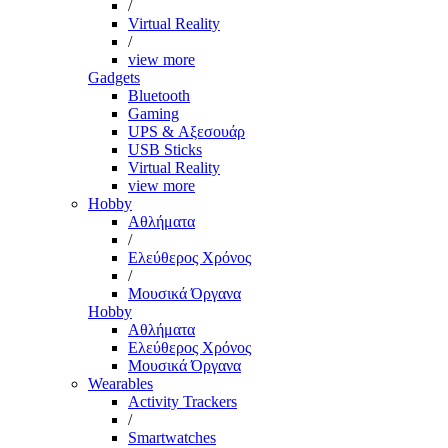
/
Virtual Reality
/
view more
Gadgets
Bluetooth
Gaming
UPS & Αξεσουάρ
USB Sticks
Virtual Reality
view more
Hobby
Αθλήματα
/
Ελεύθερος Χρόνος
/
Μουσικά Όργανα
Hobby
Αθλήματα
Ελεύθερος Χρόνος
Μουσικά Όργανα
Wearables
Activity Trackers
/
Smartwatches