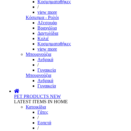
Κοσμηματοθήκες
/
view more
Κόσμημα - Ρολόι
Αξεσουάρ
Βραχιόλια
Δαχτυλίδια
Κολιέ
Κοσμηματοθήκες
view more
Μπουρνούζια
Ανδρικά
/
Γυναικεία
Μπουρνούζια
Ανδρικά
Γυναικεία
PET PRODUCTS
NEW
LATEST ITEMS IN HOME
Κατοικίδια
Γάτες
/
Ερπετά
/