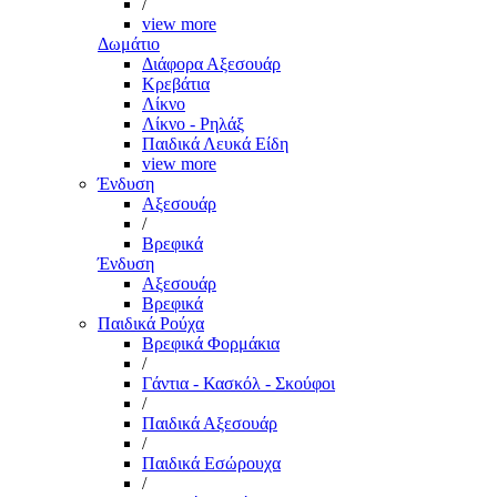
/
view more
Δωμάτιο
Διάφορα Αξεσουάρ
Κρεβάτια
Λίκνο
Λίκνο - Ρηλάξ
Παιδικά Λευκά Είδη
view more
Ένδυση
Αξεσουάρ
/
Βρεφικά
Ένδυση
Αξεσουάρ
Βρεφικά
Παιδικά Ρούχα
Βρεφικά Φορμάκια
/
Γάντια - Κασκόλ - Σκούφοι
/
Παιδικά Αξεσουάρ
/
Παιδικά Εσώρουχα
/