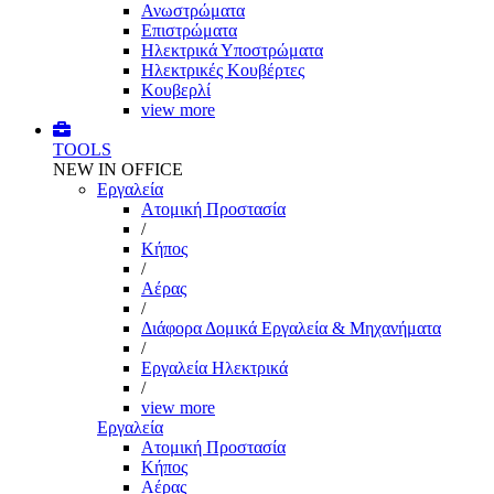
Ανωστρώματα
Επιστρώματα
Ηλεκτρικά Υποστρώματα
Ηλεκτρικές Κουβέρτες
Κουβερλί
view more
TOOLS
NEW IN OFFICE
Εργαλεία
Aτομική Προστασία
/
Kήπος
/
Αέρας
/
Διάφορα Δομικά Εργαλεία & Μηχανήματα
/
Εργαλεία Ηλεκτρικά
/
view more
Εργαλεία
Aτομική Προστασία
Kήπος
Αέρας