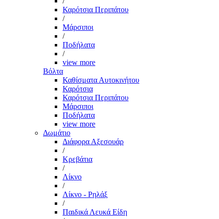
/
Καρότσια Περιπάτου
/
Μάρσιποι
/
Ποδήλατα
/
view more
Βόλτα
Καθίσματα Αυτοκινήτου
Καρότσια
Καρότσια Περιπάτου
Μάρσιποι
Ποδήλατα
view more
Δωμάτιο
Διάφορα Αξεσουάρ
/
Κρεβάτια
/
Λίκνο
/
Λίκνο - Ρηλάξ
/
Παιδικά Λευκά Είδη