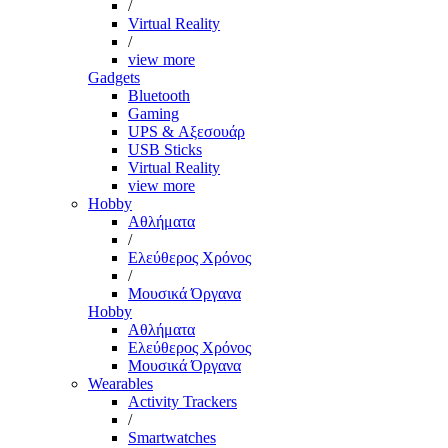
/
Virtual Reality
/
view more
Gadgets
Bluetooth
Gaming
UPS & Αξεσουάρ
USB Sticks
Virtual Reality
view more
Hobby
Αθλήματα
/
Ελεύθερος Χρόνος
/
Μουσικά Όργανα
Hobby
Αθλήματα
Ελεύθερος Χρόνος
Μουσικά Όργανα
Wearables
Activity Trackers
/
Smartwatches