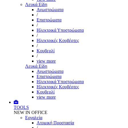
Λευκά Είδη
Ανωστρώματα
/
Επιστρώματα
/
Ηλεκτρικά Υποστρώματα
/
Ηλεκτρικές Κουβέρτες
/
Κουβερλί
/
view more
Λευκά Είδη
Ανωστρώματα
Επιστρώματα
Ηλεκτρικά Υποστρώματα
Ηλεκτρικές Κουβέρτες
Κουβερλί
view more
TOOLS
NEW IN OFFICE
Εργαλεία
Aτομική Προστασία
/