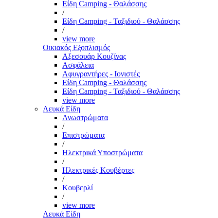
Είδη Camping - Θαλάσσης
/
Είδη Camping - Ταξιδιού - Θαλάσσης
/
view more
Οικιακός Εξοπλισμός
Αξεσουάρ Κουζίνας
Ασφάλεια
Αφυγραντήρες - Ιονιστές
Είδη Camping - Θαλάσσης
Είδη Camping - Ταξιδιού - Θαλάσσης
view more
Λευκά Είδη
Ανωστρώματα
/
Επιστρώματα
/
Ηλεκτρικά Υποστρώματα
/
Ηλεκτρικές Κουβέρτες
/
Κουβερλί
/
view more
Λευκά Είδη