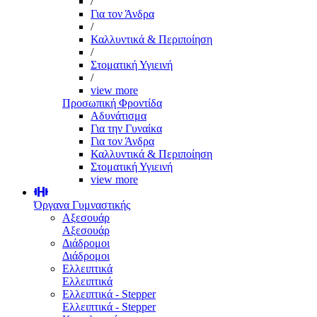
/
Για τον Άνδρα
/
Καλλυντικά & Περιποίηση
/
Στοματική Υγιεινή
/
view more
Προσωπική Φροντίδα
Αδυνάτισμα
Για την Γυναίκα
Για τον Άνδρα
Καλλυντικά & Περιποίηση
Στοματική Υγιεινή
view more
Όργανα Γυμναστικής
Αξεσουάρ
Αξεσουάρ
Διάδρομοι
Διάδρομοι
Ελλειπτικά
Ελλειπτικά
Ελλειπτικά - Stepper
Ελλειπτικά - Stepper