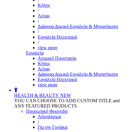
Kήπος
/
Αέρας
/
Διάφορα Δομικά Εργαλεία & Μηχανήματα
/
Εργαλεία Ηλεκτρικά
/
view more
Εργαλεία
Aτομική Προστασία
Kήπος
Αέρας
Διάφορα Δομικά Εργαλεία & Μηχανήματα
Εργαλεία Ηλεκτρικά
view more
HEALTH & BEAUTY
NEW
YOU CAN CHOOSE TO ADD CUSTOM TITLE and
ANY FEATURED PRODUCTS
Προσωπική Φροντίδα
Αδυνάτισμα
/
Για την Γυναίκα