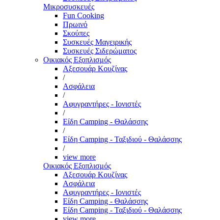
Μικροσυσκευές
Fun Cooking
Πρωινό
Σκούπες
Συσκευές Μαγειρικής
Συσκευές Σιδερώματος
Οικιακός Εξοπλισμός
Αξεσουάρ Κουζίνας
/
Ασφάλεια
/
Αφυγραντήρες - Ιονιστές
/
Είδη Camping - Θαλάσσης
/
Είδη Camping - Ταξιδιού - Θαλάσσης
/
view more
Οικιακός Εξοπλισμός
Αξεσουάρ Κουζίνας
Ασφάλεια
Αφυγραντήρες - Ιονιστές
Είδη Camping - Θαλάσσης
Είδη Camping - Ταξιδιού - Θαλάσσης
view more