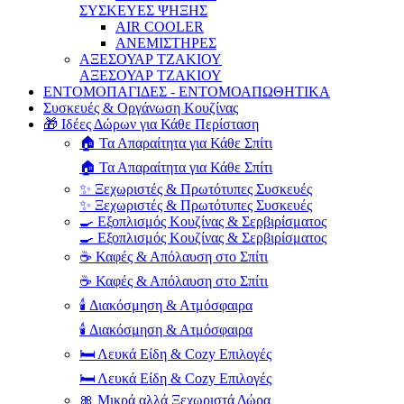
ΣΥΣΚΕΥΕΣ ΨΗΞΗΣ
AIR COOLER
ΑΝΕΜΙΣΤΗΡΕΣ
ΑΞΕΣΟΥΑΡ ΤΖΑΚΙΟΥ
ΑΞΕΣΟΥΑΡ ΤΖΑΚΙΟΥ
ΕΝΤΟΜΟΠΑΓΙΔΕΣ - ΕΝΤΟΜΟΑΠΩΘΗΤΙΚΑ
Συσκευές & Οργάνωση Κουζίνας
🎁 Ιδέες Δώρων για Κάθε Περίσταση
🏠 Τα Απαραίτητα για Κάθε Σπίτι
🏠 Τα Απαραίτητα για Κάθε Σπίτι
✨ Ξεχωριστές & Πρωτότυπες Συσκευές
✨ Ξεχωριστές & Πρωτότυπες Συσκευές
🍳 Εξοπλισμός Κουζίνας & Σερβιρίσματος
🍳 Εξοπλισμός Κουζίνας & Σερβιρίσματος
☕ Καφές & Απόλαυση στο Σπίτι
☕ Καφές & Απόλαυση στο Σπίτι
🕯️ Διακόσμηση & Ατμόσφαιρα
🕯️ Διακόσμηση & Ατμόσφαιρα
🛏️ Λευκά Είδη & Cozy Επιλογές
🛏️ Λευκά Είδη & Cozy Επιλογές
🎀 Μικρά αλλά Ξεχωριστά Δώρα