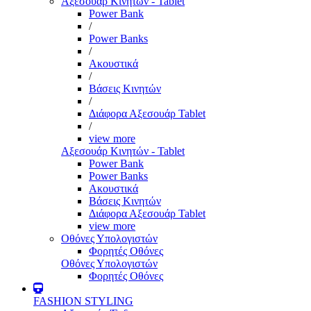
Αξεσουάρ Κινητών - Tablet
Power Bank
/
Power Banks
/
Ακουστικά
/
Βάσεις Κινητών
/
Διάφορα Αξεσουάρ Tablet
/
view more
Αξεσουάρ Κινητών - Tablet
Power Bank
Power Banks
Ακουστικά
Βάσεις Κινητών
Διάφορα Αξεσουάρ Tablet
view more
Οθόνες Υπολογιστών
Φορητές Οθόνες
Οθόνες Υπολογιστών
Φορητές Οθόνες
FASHION STYLING