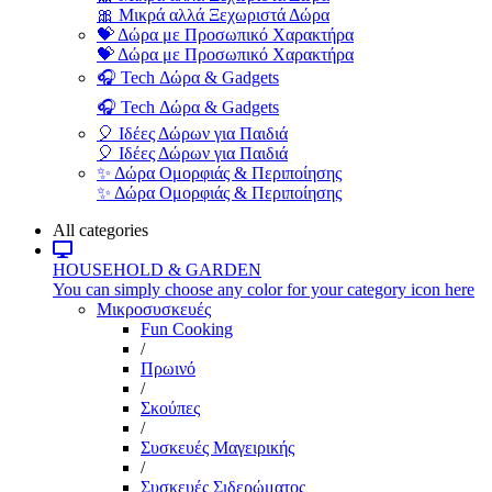
🎀 Μικρά αλλά Ξεχωριστά Δώρα
💝 Δώρα με Προσωπικό Χαρακτήρα
💝 Δώρα με Προσωπικό Χαρακτήρα
🎧 Tech Δώρα & Gadgets
🎧 Tech Δώρα & Gadgets
🎈 Ιδέες Δώρων για Παιδιά
🎈 Ιδέες Δώρων για Παιδιά
✨ Δώρα Ομορφιάς & Περιποίησης
✨ Δώρα Ομορφιάς & Περιποίησης
All categories
HOUSEHOLD & GARDEN
You can simply choose any color for your category icon here
Μικροσυσκευές
Fun Cooking
/
Πρωινό
/
Σκούπες
/
Συσκευές Μαγειρικής
/
Συσκευές Σιδερώματος