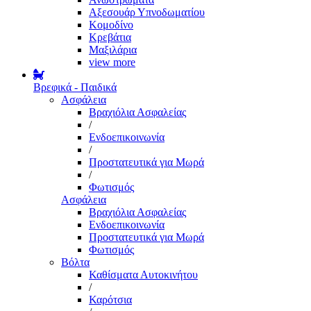
Αξεσουάρ Υπνοδωματίου
Κομοδίνο
Κρεβάτια
Μαξιλάρια
view more
Βρεφικά - Παιδικά
Ασφάλεια
Βραχιόλια Ασφαλείας
/
Ενδοεπικοινωνία
/
Προστατευτικά για Μωρά
/
Φωτισμός
Ασφάλεια
Βραχιόλια Ασφαλείας
Ενδοεπικοινωνία
Προστατευτικά για Μωρά
Φωτισμός
Βόλτα
Καθίσματα Αυτοκινήτου
/
Καρότσια