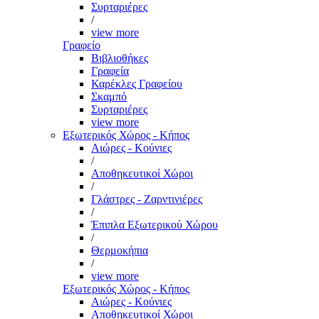
Συρταριέρες
/
view more
Γραφείο
Βιβλιοθήκες
Γραφεία
Καρέκλες Γραφείου
Σκαμπό
Συρταριέρες
view more
Εξωτερικός Χώρος - Κήπος
Αιώρες - Κούνιες
/
Αποθηκευτικοί Χώροι
/
Γλάστρες - Ζαρντινιέρες
/
Έπιπλα Εξωτερικού Χώρου
/
Θερμοκήπια
/
view more
Εξωτερικός Χώρος - Κήπος
Αιώρες - Κούνιες
Αποθηκευτικοί Χώροι