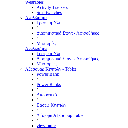
Wearables
Activity Trackers
Smartwatches
Αναλώσιμα
Γραφική Ύλη
/
Διαφημιστικά Σταντ - Αφισοθήκες
/
Μπαταρίες
Αναλώσιμα
Γραφική Ύλη
Διαφημιστικά Σταντ - Αφισοθήκες
Μπαταρίες
Αξεσουάρ Κινητών - Tablet
Power Bank
/
Power Banks
/
Ακουστικά
/
Βάσεις Κινητών
/
Διάφορα Αξεσουάρ Tablet
/
view more