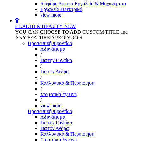
Διάφορα Δομικά Εργαλεία & Μηχανήματα
Εργαλεία Ηλεκτρικά
view more
HEALTH & BEAUTY
NEW
YOU CAN CHOOSE TO ADD CUSTOM TITLE and
ANY FEATURED PRODUCTS
Προσωπική Φροντίδα
Αδυνάτισμα
/
Για την Γυναίκα
/
Για τον Άνδρα
/
Καλλυντικά & Περιποίηση
/
Στοματική Υγιεινή
/
view more
Προσωπική Φροντίδα
Αδυνάτισμα
Για την Γυναίκα
Για τον Άνδρα
Καλλυντικά & Περιποίηση
Στοματική Υγιεινή