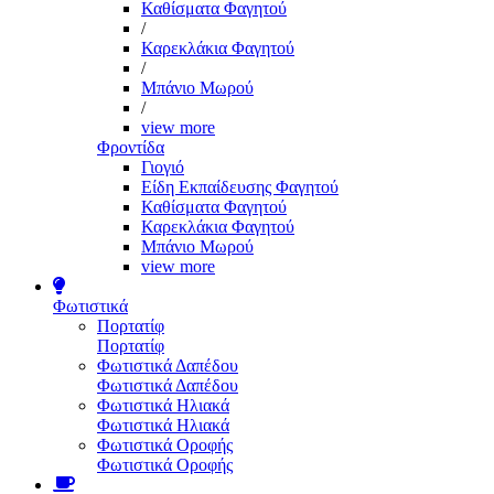
Καθίσματα Φαγητού
/
Καρεκλάκια Φαγητού
/
Μπάνιο Μωρού
/
view more
Φροντίδα
Γιογιό
Είδη Εκπαίδευσης Φαγητού
Καθίσματα Φαγητού
Καρεκλάκια Φαγητού
Μπάνιο Μωρού
view more
Φωτιστικά
Πορτατίφ
Πορτατίφ
Φωτιστικά Δαπέδου
Φωτιστικά Δαπέδου
Φωτιστικά Ηλιακά
Φωτιστικά Ηλιακά
Φωτιστικά Οροφής
Φωτιστικά Οροφής