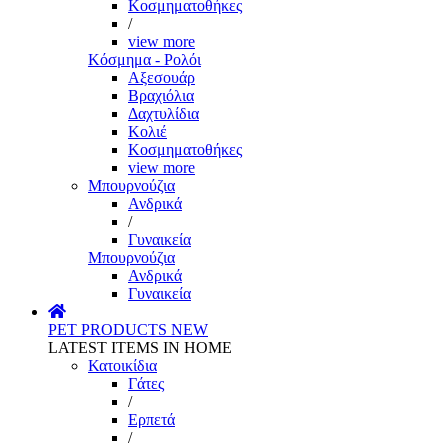
Κοσμηματοθήκες
/
view more
Κόσμημα - Ρολόι
Αξεσουάρ
Βραχιόλια
Δαχτυλίδια
Κολιέ
Κοσμηματοθήκες
view more
Μπουρνούζια
Ανδρικά
/
Γυναικεία
Μπουρνούζια
Ανδρικά
Γυναικεία
PET PRODUCTS
NEW
LATEST ITEMS IN HOME
Κατοικίδια
Γάτες
/
Ερπετά
/