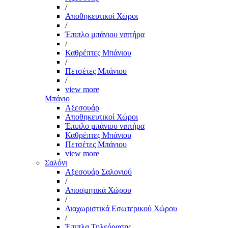
/
Αποθηκευτικοί Χώροι
/
Έπιπλο μπάνιου νιπτήρα
/
Καθρέπτες Μπάνιου
/
Πετσέτες Μπάνιου
/
view more
Μπάνιο
Αξεσουάρ
Αποθηκευτικοί Χώροι
Έπιπλο μπάνιου νιπτήρα
Καθρέπτες Μπάνιου
Πετσέτες Μπάνιου
view more
Σαλόνι
Αξεσουάρ Σαλονιού
/
Αποσμητικά Χώρου
/
Διαχωριστικά Εσωτερικού Χώρου
/
Έπιπλα Τηλεόρασης