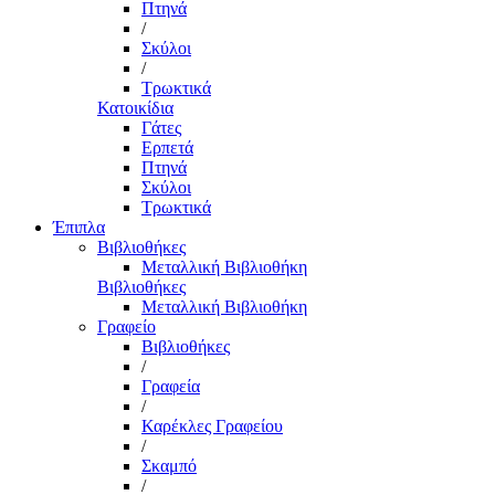
Πτηνά
/
Σκύλοι
/
Τρωκτικά
Κατοικίδια
Γάτες
Ερπετά
Πτηνά
Σκύλοι
Τρωκτικά
Έπιπλα
Βιβλιοθήκες
Μεταλλική Βιβλιοθήκη
Βιβλιοθήκες
Μεταλλική Βιβλιοθήκη
Γραφείο
Βιβλιοθήκες
/
Γραφεία
/
Καρέκλες Γραφείου
/
Σκαμπό
/