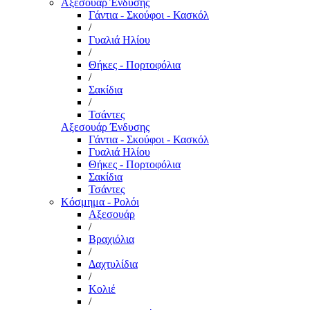
Αξεσουάρ Ένδυσης
Γάντια - Σκούφοι - Κασκόλ
/
Γυαλιά Ηλίου
/
Θήκες - Πορτοφόλια
/
Σακίδια
/
Τσάντες
Αξεσουάρ Ένδυσης
Γάντια - Σκούφοι - Κασκόλ
Γυαλιά Ηλίου
Θήκες - Πορτοφόλια
Σακίδια
Τσάντες
Κόσμημα - Ρολόι
Αξεσουάρ
/
Βραχιόλια
/
Δαχτυλίδια
/
Κολιέ
/