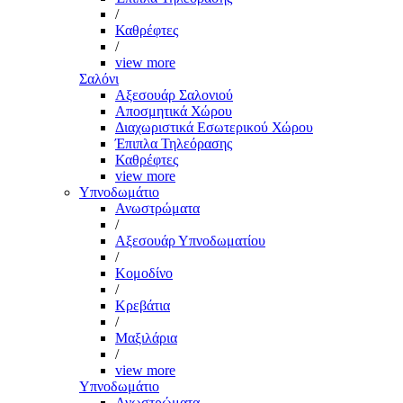
/
Καθρέφτες
/
view more
Σαλόνι
Αξεσουάρ Σαλονιού
Αποσμητικά Χώρου
Διαχωριστικά Εσωτερικού Χώρου
Έπιπλα Τηλεόρασης
Καθρέφτες
view more
Υπνοδωμάτιο
Ανωστρώματα
/
Αξεσουάρ Υπνοδωματίου
/
Κομοδίνο
/
Κρεβάτια
/
Μαξιλάρια
/
view more
Υπνοδωμάτιο
Ανωστρώματα