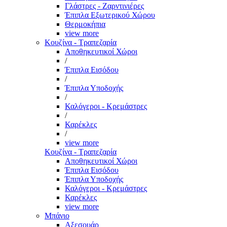
Γλάστρες - Ζαρντινιέρες
Έπιπλα Εξωτερικού Χώρου
Θερμοκήπια
view more
Κουζίνα - Τραπεζαρία
Αποθηκευτικοί Χώροι
/
Έπιπλα Εισόδου
/
Έπιπλα Υποδοχής
/
Καλόγεροι - Κρεμάστρες
/
Καρέκλες
/
view more
Κουζίνα - Τραπεζαρία
Αποθηκευτικοί Χώροι
Έπιπλα Εισόδου
Έπιπλα Υποδοχής
Καλόγεροι - Κρεμάστρες
Καρέκλες
view more
Μπάνιο
Αξεσουάρ