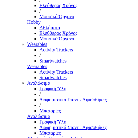
Ελεύθερος Χρόνος
/
Μουσικά Όργανα
Hobby
Αθλήματα
Ελεύθερος Χρόνος
Μουσικά Όργανα
Wearables
Activity Trackers
/
Smartwatches
Wearables
Activity Trackers
Smartwatches
Αναλώσιμα
Γραφική Ύλη
/
Διαφημιστικά Σταντ - Αφισοθήκες
/
Μπαταρίες
Αναλώσιμα
Γραφική Ύλη
Διαφημιστικά Σταντ - Αφισοθήκες
Μπαταρίες