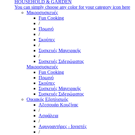
HOUSEHOLD & GARDEN
You can simply choose any color for your category icon here
Μικροσυσκευές
Fun Cooking
/
Πρωινό
/
Σκούπες
/
Συσκευές Μαγειρικής
/
Συσκευές Σιδερώματος
Μικροσυσκευές
Fun Cooking
Πρωινό
Σκούπες
Συσκευές Μαγειρικής
Συσκευές Σιδερώματος
Οικιακός Εξοπλισμός
Αξεσουάρ Κουζίνας
/
Ασφάλεια
/
Αφυγραντήρες - Ιονιστές
/