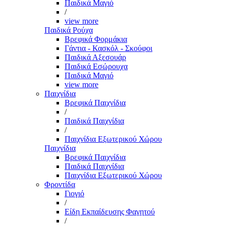
Παιδικά Μαγιό
/
view more
Παιδικά Ρούχα
Βρεφικά Φορμάκια
Γάντια - Κασκόλ - Σκούφοι
Παιδικά Αξεσουάρ
Παιδικά Εσώρουχα
Παιδικά Μαγιό
view more
Παιχνίδια
Βρεφικά Παιχνίδια
/
Παιδικά Παιχνίδια
/
Παιχνίδια Εξωτερικού Χώρου
Παιχνίδια
Βρεφικά Παιχνίδια
Παιδικά Παιχνίδια
Παιχνίδια Εξωτερικού Χώρου
Φροντίδα
Γιογιό
/
Είδη Εκπαίδευσης Φαγητού
/