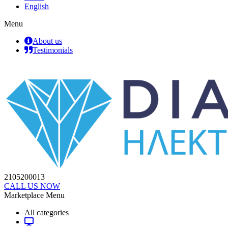
English
Menu
About us
Testimonials
2105200013
CALL US NOW
Marketplace Menu
All categories