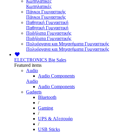
Κωπηλατικές
Κωπηλατικές
Πάγκοι Γυμναστικής
Πάγκοι Γυμναστικής
Παθητική Γυμναστική
Παθητική Γυμναστική
Ποδήλατα Γυμναστικής
Ποδήλατα Γυμναστικής
Πολυόργανα και Μηχανήματα Γυμναστικής
Πολυόργανα και Μηχανήματα Γυμναστικής
ELECTRONICS
Big Sales
Featured items
Audio
Audio Components
Audio
Audio Components
Gadgets
Bluetooth
/
Gaming
/
UPS & Αξεσουάρ
/
USB Sticks