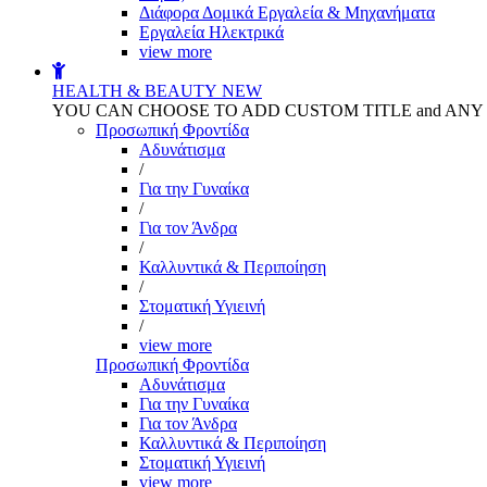
Διάφορα Δομικά Εργαλεία & Μηχανήματα
Εργαλεία Ηλεκτρικά
view more
HEALTH & BEAUTY
NEW
YOU CAN CHOOSE TO ADD CUSTOM TITLE and AN
Προσωπική Φροντίδα
Αδυνάτισμα
/
Για την Γυναίκα
/
Για τον Άνδρα
/
Καλλυντικά & Περιποίηση
/
Στοματική Υγιεινή
/
view more
Προσωπική Φροντίδα
Αδυνάτισμα
Για την Γυναίκα
Για τον Άνδρα
Καλλυντικά & Περιποίηση
Στοματική Υγιεινή
view more