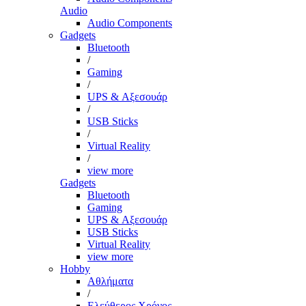
Audio
Audio Components
Gadgets
Bluetooth
/
Gaming
/
UPS & Αξεσουάρ
/
USB Sticks
/
Virtual Reality
/
view more
Gadgets
Bluetooth
Gaming
UPS & Αξεσουάρ
USB Sticks
Virtual Reality
view more
Hobby
Αθλήματα
/
Ελεύθερος Χρόνος