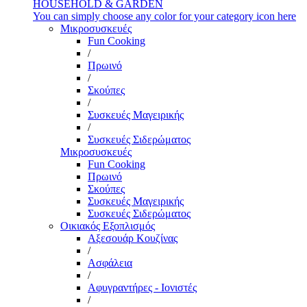
HOUSEHOLD & GARDEN
You can simply choose any color for your category icon here
Μικροσυσκευές
Fun Cooking
/
Πρωινό
/
Σκούπες
/
Συσκευές Μαγειρικής
/
Συσκευές Σιδερώματος
Μικροσυσκευές
Fun Cooking
Πρωινό
Σκούπες
Συσκευές Μαγειρικής
Συσκευές Σιδερώματος
Οικιακός Εξοπλισμός
Αξεσουάρ Κουζίνας
/
Ασφάλεια
/
Αφυγραντήρες - Ιονιστές
/