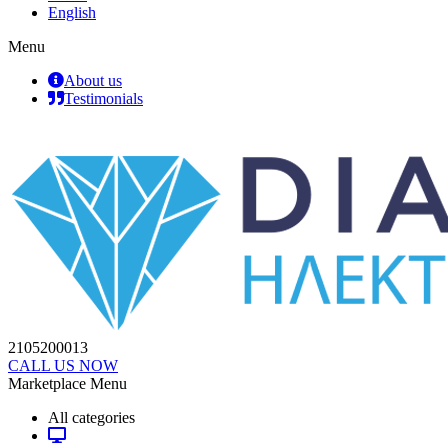
English
Menu
About us
Testimonials
2105200013
CALL US NOW
Marketplace Menu
All categories