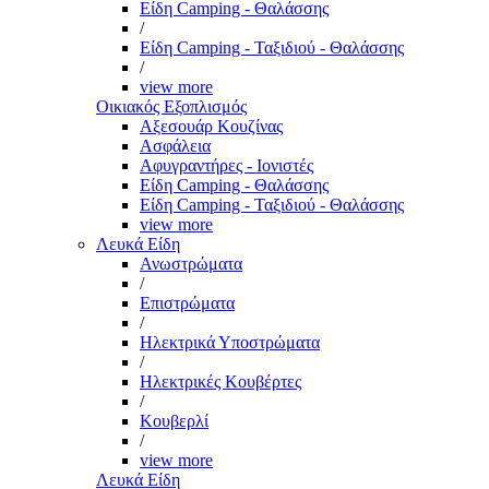
Είδη Camping - Θαλάσσης
/
Είδη Camping - Ταξιδιού - Θαλάσσης
/
view more
Οικιακός Εξοπλισμός
Αξεσουάρ Κουζίνας
Ασφάλεια
Αφυγραντήρες - Ιονιστές
Είδη Camping - Θαλάσσης
Είδη Camping - Ταξιδιού - Θαλάσσης
view more
Λευκά Είδη
Ανωστρώματα
/
Επιστρώματα
/
Ηλεκτρικά Υποστρώματα
/
Ηλεκτρικές Κουβέρτες
/
Κουβερλί
/
view more
Λευκά Είδη