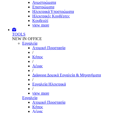
Ανωστρώματα
Επιστρώματα
Ηλεκτρικά Υποστρώματα
Ηλεκτρικές Κουβέρτες
Κουβερλί
view more
TOOLS
NEW IN OFFICE
Εργαλεία
Aτομική Προστασία
/
Kήπος
/
Αέρας
/
Διάφορα Δομικά Εργαλεία & Μηχανήματα
/
Εργαλεία Ηλεκτρικά
/
view more
Εργαλεία
Aτομική Προστασία
Kήπος
Αέρας