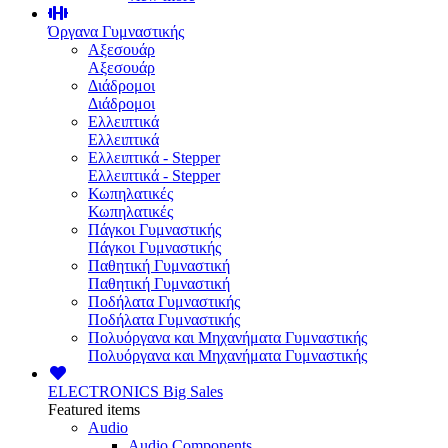
Όργανα Γυμναστικής
Αξεσουάρ
Αξεσουάρ
Διάδρομοι
Διάδρομοι
Ελλειπτικά
Ελλειπτικά
Ελλειπτικά - Stepper
Ελλειπτικά - Stepper
Κωπηλατικές
Κωπηλατικές
Πάγκοι Γυμναστικής
Πάγκοι Γυμναστικής
Παθητική Γυμναστική
Παθητική Γυμναστική
Ποδήλατα Γυμναστικής
Ποδήλατα Γυμναστικής
Πολυόργανα και Μηχανήματα Γυμναστικής
Πολυόργανα και Μηχανήματα Γυμναστικής
ELECTRONICS
Big Sales
Featured items
Audio
Audio Components