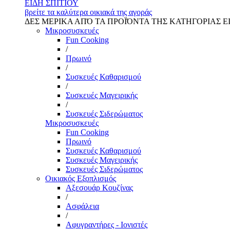
ΕΙΔΗ ΣΠΙΤΙΟΥ
βρείτε τα καλύτερα οικιακά της αγοράς
ΔΕΣ ΜΕΡΙΚΑ ΑΠΌ ΤΑ ΠΡΟΪΌΝΤΑ ΤΗΣ ΚΑΤΗΓΟΡΙΑΣ Ε
Μικροσυσκευές
Fun Cooking
/
Πρωινό
/
Συσκευές Καθαρισμού
/
Συσκευές Μαγειρικής
/
Συσκευές Σιδερώματος
Μικροσυσκευές
Fun Cooking
Πρωινό
Συσκευές Καθαρισμού
Συσκευές Μαγειρικής
Συσκευές Σιδερώματος
Οικιακός Εξοπλισμός
Αξεσουάρ Κουζίνας
/
Ασφάλεια
/
Αφυγραντήρες - Ιονιστές