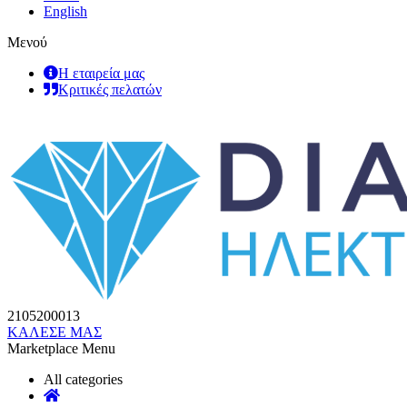
English
Μενού
Η εταιρεία μας
Κριτικές πελατών
2105200013
ΚΑΛΕΣΕ ΜΑΣ
Marketplace Menu
All categories