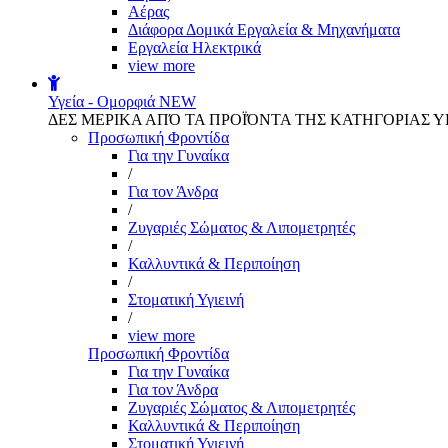
Αέρας
Διάφορα Δομικά Εργαλεία & Μηχανήματα
Εργαλεία Ηλεκτρικά
view more
Υγεία - Ομορφιά
NEW
ΔΕΣ ΜΕΡΙΚΑ ΑΠΌ ΤΑ ΠΡΟΪΌΝΤΑ ΤΗΣ ΚΑΤΗΓΟΡΙΑΣ Υ
Προσωπική Φροντίδα
Για την Γυναίκα
/
Για τον Άνδρα
/
Ζυγαριές Σώματος & Λιπομετρητές
/
Καλλυντικά & Περιποίηση
/
Στοματική Υγιεινή
/
view more
Προσωπική Φροντίδα
Για την Γυναίκα
Για τον Άνδρα
Ζυγαριές Σώματος & Λιπομετρητές
Καλλυντικά & Περιποίηση
Στοματική Υγιεινή