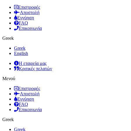
Επιστροφές
Αποστολή
Εγγύηση
FAQ
Επικοινωνία
Greek
Greek
English
Η εταιρεία μας
Κριτικές πελατών
Μενού
Επιστροφές
Αποστολή
Εγγύηση
FAQ
Επικοινωνία
Greek
Greek