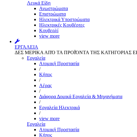
Λευκά Είδη
Ανωστρώματα
Επιστρώματα
Ηλεκτρικά Υποστρώματα
Ηλεκτρικές Κουβέρτες
Κουβερλί
view more
ΕΡΓΑΛΕΙΑ
ΔΕΣ ΜΕΡΙΚΑ ΑΠΌ ΤΑ ΠΡΟΪΌΝΤΑ ΤΗΣ ΚΑΤΗΓΟΡΙΑΣ Ε
Εργαλεία
Aτομική Προστασία
/
Kήπος
/
Αέρας
/
Διάφορα Δομικά Εργαλεία & Μηχανήματα
/
Εργαλεία Ηλεκτρικά
/
view more
Εργαλεία
Aτομική Προστασία
Kήπος