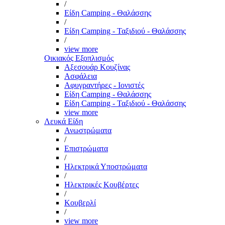
/
Είδη Camping - Θαλάσσης
/
Είδη Camping - Ταξιδιού - Θαλάσσης
/
view more
Οικιακός Εξοπλισμός
Αξεσουάρ Κουζίνας
Ασφάλεια
Αφυγραντήρες - Ιονιστές
Είδη Camping - Θαλάσσης
Είδη Camping - Ταξιδιού - Θαλάσσης
view more
Λευκά Είδη
Ανωστρώματα
/
Επιστρώματα
/
Ηλεκτρικά Υποστρώματα
/
Ηλεκτρικές Κουβέρτες
/
Κουβερλί
/
view more