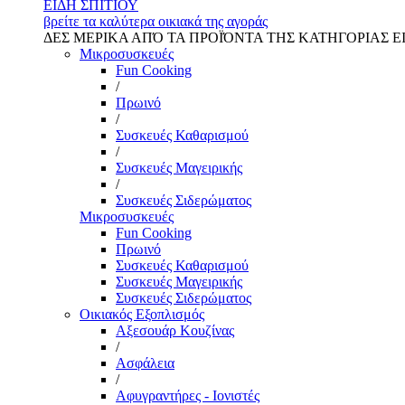
ΕΙΔΗ ΣΠΙΤΙΟΥ
βρείτε τα καλύτερα οικιακά της αγοράς
ΔΕΣ ΜΕΡΙΚΑ ΑΠΌ ΤΑ ΠΡΟΪΌΝΤΑ ΤΗΣ ΚΑΤΗΓΟΡΙΑΣ Ε
Μικροσυσκευές
Fun Cooking
/
Πρωινό
/
Συσκευές Καθαρισμού
/
Συσκευές Μαγειρικής
/
Συσκευές Σιδερώματος
Μικροσυσκευές
Fun Cooking
Πρωινό
Συσκευές Καθαρισμού
Συσκευές Μαγειρικής
Συσκευές Σιδερώματος
Οικιακός Εξοπλισμός
Αξεσουάρ Κουζίνας
/
Ασφάλεια
/
Αφυγραντήρες - Ιονιστές