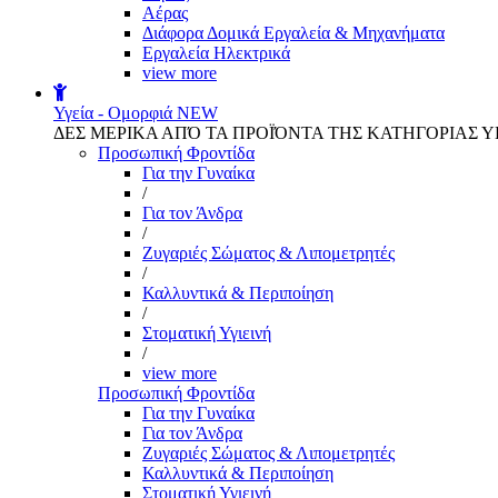
Αέρας
Διάφορα Δομικά Εργαλεία & Μηχανήματα
Εργαλεία Ηλεκτρικά
view more
Υγεία - Ομορφιά
NEW
ΔΕΣ ΜΕΡΙΚΑ ΑΠΌ ΤΑ ΠΡΟΪΌΝΤΑ ΤΗΣ ΚΑΤΗΓΟΡΙΑΣ Υ
Προσωπική Φροντίδα
Για την Γυναίκα
/
Για τον Άνδρα
/
Ζυγαριές Σώματος & Λιπομετρητές
/
Καλλυντικά & Περιποίηση
/
Στοματική Υγιεινή
/
view more
Προσωπική Φροντίδα
Για την Γυναίκα
Για τον Άνδρα
Ζυγαριές Σώματος & Λιπομετρητές
Καλλυντικά & Περιποίηση
Στοματική Υγιεινή