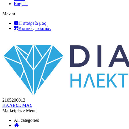
English
Μενού
Η εταιρεία μας
Κριτικές πελατών
2105200013
ΚΑΛΕΣΕ ΜΑΣ
Marketplace Menu
All categories