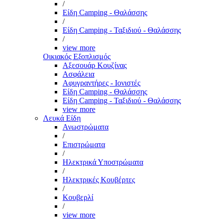
/
Είδη Camping - Θαλάσσης
/
Είδη Camping - Ταξιδιού - Θαλάσσης
/
view more
Οικιακός Εξοπλισμός
Αξεσουάρ Κουζίνας
Ασφάλεια
Αφυγραντήρες - Ιονιστές
Είδη Camping - Θαλάσσης
Είδη Camping - Ταξιδιού - Θαλάσσης
view more
Λευκά Είδη
Ανωστρώματα
/
Επιστρώματα
/
Ηλεκτρικά Υποστρώματα
/
Ηλεκτρικές Κουβέρτες
/
Κουβερλί
/
view more