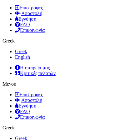
Επιστροφές
Αποστολή
Εγγύηση
FAQ
Επικοινωνία
Greek
Greek
English
Η εταιρεία μας
Κριτικές πελατών
Μενού
Επιστροφές
Αποστολή
Εγγύηση
FAQ
Επικοινωνία
Greek
Greek