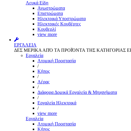
Λευκά Είδη
Ανωστρώματα
Επιστρώματα
Ηλεκτρικά Υποστρώματα
Ηλεκτρικές Κουβέρτες
Κουβερλί
view more
ΕΡΓΑΛΕΙΑ
ΔΕΣ ΜΕΡΙΚΑ ΑΠΌ ΤΑ ΠΡΟΪΌΝΤΑ ΤΗΣ ΚΑΤΗΓΟΡΙΑΣ Ε
Εργαλεία
Aτομική Προστασία
/
Kήπος
/
Αέρας
/
Διάφορα Δομικά Εργαλεία & Μηχανήματα
/
Εργαλεία Ηλεκτρικά
/
view more
Εργαλεία
Aτομική Προστασία
Kήπος