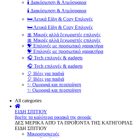
🕯️ Διακόσμηση & Ατμόσφαιρα
🕯️ Διακόσμηση & Ατμόσφαιρα
🛏️ Λευκά Είδη & Cozy Επιλογές
🛏️ Λευκά Είδη & Cozy Επιλογές
🎀 Μικρές αλλά ξεχωριστές επιλογές
🎀 Μικρές αλλά ξεχωριστές επιλογές
💝 Επιλογές με προσωπικό χαρακτήρα
💝 Επιλογές με προσωπικό χαρακτήρα
🎧 Tech επιλογές & gadgets
🎧 Tech επιλογές & gadgets
🎈 Ιδέες για παιδιά
🎈 Ιδέες για παιδιά
✨ Ομορφιά και περιποίηση
✨ Ομορφιά και περιποίηση
All categories
ΕΙΔΗ ΣΠΙΤΙΟΥ
βρείτε τα καλύτερα οικιακά της αγοράς
ΔΕΣ ΜΕΡΙΚΑ ΑΠΌ ΤΑ ΠΡΟΪΌΝΤΑ ΤΗΣ ΚΑΤΗΓΟΡΙΑΣ
ΕΙΔΗ ΣΠΙΤΙΟΥ
Μικροσυσκευές