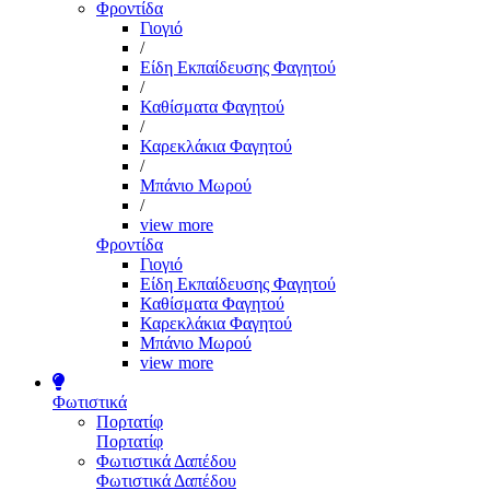
Φροντίδα
Γιογιό
/
Είδη Εκπαίδευσης Φαγητού
/
Καθίσματα Φαγητού
/
Καρεκλάκια Φαγητού
/
Μπάνιο Μωρού
/
view more
Φροντίδα
Γιογιό
Είδη Εκπαίδευσης Φαγητού
Καθίσματα Φαγητού
Καρεκλάκια Φαγητού
Μπάνιο Μωρού
view more
Φωτιστικά
Πορτατίφ
Πορτατίφ
Φωτιστικά Δαπέδου
Φωτιστικά Δαπέδου