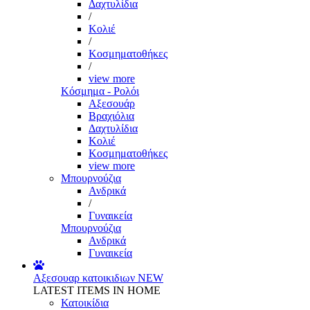
Δαχτυλίδια
/
Κολιέ
/
Κοσμηματοθήκες
/
view more
Κόσμημα - Ρολόι
Αξεσουάρ
Βραχιόλια
Δαχτυλίδια
Κολιέ
Κοσμηματοθήκες
view more
Μπουρνούζια
Ανδρικά
/
Γυναικεία
Μπουρνούζια
Ανδρικά
Γυναικεία
Αξεσουαρ κατοικιδιων
NEW
LATEST ITEMS IN HOME
Κατοικίδια