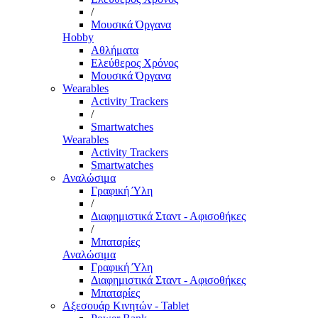
/
Μουσικά Όργανα
Hobby
Αθλήματα
Ελεύθερος Χρόνος
Μουσικά Όργανα
Wearables
Activity Trackers
/
Smartwatches
Wearables
Activity Trackers
Smartwatches
Αναλώσιμα
Γραφική Ύλη
/
Διαφημιστικά Σταντ - Αφισοθήκες
/
Μπαταρίες
Αναλώσιμα
Γραφική Ύλη
Διαφημιστικά Σταντ - Αφισοθήκες
Μπαταρίες
Αξεσουάρ Κινητών - Tablet