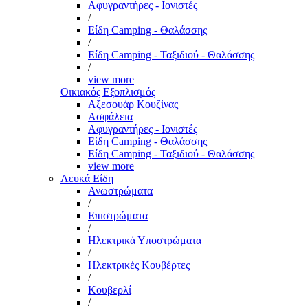
Αφυγραντήρες - Ιονιστές
/
Είδη Camping - Θαλάσσης
/
Είδη Camping - Ταξιδιού - Θαλάσσης
/
view more
Οικιακός Εξοπλισμός
Αξεσουάρ Κουζίνας
Ασφάλεια
Αφυγραντήρες - Ιονιστές
Είδη Camping - Θαλάσσης
Είδη Camping - Ταξιδιού - Θαλάσσης
view more
Λευκά Είδη
Ανωστρώματα
/
Επιστρώματα
/
Ηλεκτρικά Υποστρώματα
/
Ηλεκτρικές Κουβέρτες
/
Κουβερλί
/