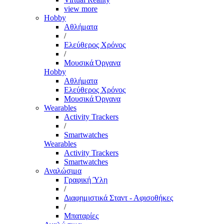
view more
Hobby
Αθλήματα
/
Ελεύθερος Χρόνος
/
Μουσικά Όργανα
Hobby
Αθλήματα
Ελεύθερος Χρόνος
Μουσικά Όργανα
Wearables
Activity Trackers
/
Smartwatches
Wearables
Activity Trackers
Smartwatches
Αναλώσιμα
Γραφική Ύλη
/
Διαφημιστικά Σταντ - Αφισοθήκες
/
Μπαταρίες