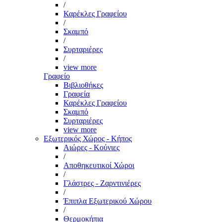
/
Καρέκλες Γραφείου
/
Σκαμπό
/
Συρταριέρες
/
view more
Γραφείο
Βιβλιοθήκες
Γραφεία
Καρέκλες Γραφείου
Σκαμπό
Συρταριέρες
view more
Εξωτερικός Χώρος - Κήπος
Αιώρες - Κούνιες
/
Αποθηκευτικοί Χώροι
/
Γλάστρες - Ζαρντινιέρες
/
Έπιπλα Εξωτερικού Χώρου
/
Θερμοκήπια