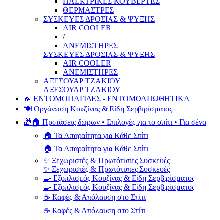
ΗΛΕΚΤΡΙΚΕΣ ΚΟΥΒΕΡΤΕΣ
ΘΕΡΜΑΣΤΡΕΣ
ΣΥΣΚΕΥΕΣ ΔΡΟΣΙΑΣ & ΨΥΞΗΣ
AIR COOLER
/
ΑΝΕΜΙΣΤΗΡΕΣ
ΣΥΣΚΕΥΕΣ ΔΡΟΣΙΑΣ & ΨΥΞΗΣ
AIR COOLER
ΑΝΕΜΙΣΤΗΡΕΣ
ΑΞΕΣΟΥΑΡ ΤΖΑΚΙΟΥ
ΑΞΕΣΟΥΑΡ ΤΖΑΚΙΟΥ
🦟 ΕΝΤΟΜΟΠΑΓΙΔΕΣ - ΕΝΤΟΜΟΑΠΩΘΗΤΙΚΑ
🍽️ Οργάνωση Κουζίνας & Είδη Σερβιρίσματος
🎁🏠 Προτάσεις δώρων • Επιλογές για το σπίτι • Για σένα
🏠 Τα Απαραίτητα για Κάθε Σπίτι
🏠 Τα Απαραίτητα για Κάθε Σπίτι
✨ Ξεχωριστές & Πρωτότυπες Συσκευές
✨ Ξεχωριστές & Πρωτότυπες Συσκευές
🍳 Εξοπλισμός Κουζίνας & Είδη Σερβιρίσματος
🍳 Εξοπλισμός Κουζίνας & Είδη Σερβιρίσματος
☕ Καφές & Απόλαυση στο Σπίτι
☕ Καφές & Απόλαυση στο Σπίτι