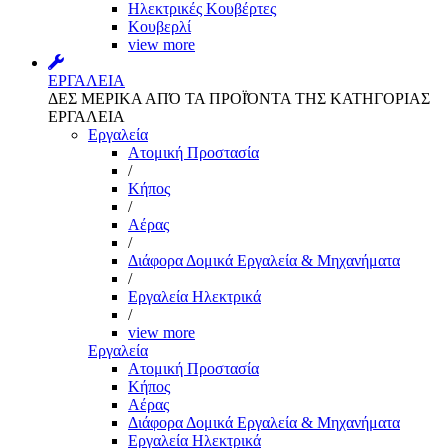
Ηλεκτρικές Κουβέρτες
Κουβερλί
view more
ΕΡΓΑΛΕΙΑ
ΔΕΣ ΜΕΡΙΚΑ ΑΠΌ ΤΑ ΠΡΟΪΌΝΤΑ ΤΗΣ ΚΑΤΗΓΟΡΙΑΣ
ΕΡΓΑΛΕΙΑ
Εργαλεία
Aτομική Προστασία
/
Kήπος
/
Αέρας
/
Διάφορα Δομικά Εργαλεία & Μηχανήματα
/
Εργαλεία Ηλεκτρικά
/
view more
Εργαλεία
Aτομική Προστασία
Kήπος
Αέρας
Διάφορα Δομικά Εργαλεία & Μηχανήματα
Εργαλεία Ηλεκτρικά