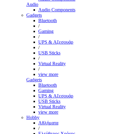
Audio
Audio Components
Gadgets
Bluetooth
/
Gaming
/
UPS & Αξεσουάρ
/
USB Sticks
/
Virtual Reality
/
view more
Gadgets
Bluetooth
Gaming
UPS & Αξεσουάρ
USB Sticks
Virtual Reality
view more
Hobby
Αθλήματα
/
Ελεύθερος Χρόνος