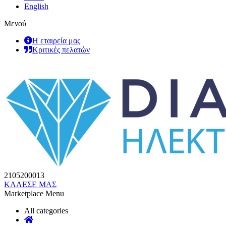
English
Μενού
Η εταιρεία μας
Κριτικές πελατών
2105200013
ΚΑΛΕΣΕ ΜΑΣ
Marketplace Menu
All categories