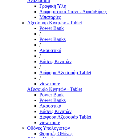
Αναλώσιμα
Γραφική Ύλη
Διαφημιστικά Σταντ - Αφισοθήκες
Μπαταρίες
Αξεσουάρ Κινητών - Tablet
Power Bank
/
Power Banks
/
Ακουστικά
/
Βάσεις Κινητών
/
Διάφορα Αξεσουάρ Tablet
/
view more
Αξεσουάρ Κινητών - Tablet
Power Bank
Power Banks
Ακουστικά
Βάσεις Κινητών
Διάφορα Αξεσουάρ Tablet
view more
Οθόνες Υπολογιστών
Φορητές Οθόνες