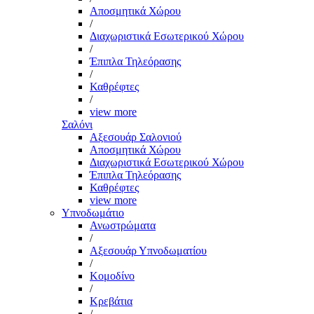
Αποσμητικά Χώρου
/
Διαχωριστικά Εσωτερικού Χώρου
/
Έπιπλα Τηλεόρασης
/
Καθρέφτες
/
view more
Σαλόνι
Αξεσουάρ Σαλονιού
Αποσμητικά Χώρου
Διαχωριστικά Εσωτερικού Χώρου
Έπιπλα Τηλεόρασης
Καθρέφτες
view more
Υπνοδωμάτιο
Ανωστρώματα
/
Αξεσουάρ Υπνοδωματίου
/
Κομοδίνο
/
Κρεβάτια
/