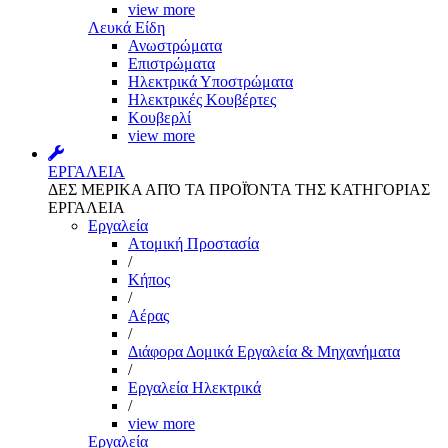
view more
Λευκά Είδη
Ανωστρώματα
Επιστρώματα
Ηλεκτρικά Υποστρώματα
Ηλεκτρικές Κουβέρτες
Κουβερλί
view more
ΕΡΓΑΛΕΙΑ
ΔΕΣ ΜΕΡΙΚΑ ΑΠΌ ΤΑ ΠΡΟΪΌΝΤΑ ΤΗΣ ΚΑΤΗΓΟΡΙΑΣ
ΕΡΓΑΛΕΙΑ
Εργαλεία
Aτομική Προστασία
/
Kήπος
/
Αέρας
/
Διάφορα Δομικά Εργαλεία & Μηχανήματα
/
Εργαλεία Ηλεκτρικά
/
view more
Εργαλεία