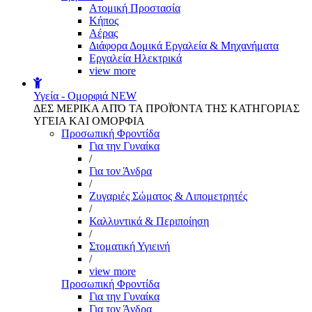
Aτομική Προστασία
Kήπος
Αέρας
Διάφορα Δομικά Εργαλεία & Μηχανήματα
Εργαλεία Ηλεκτρικά
view more
Υγεία - Ομορφιά
NEW
ΔΕΣ ΜΕΡΙΚΑ ΑΠΌ ΤΑ ΠΡΟΪΌΝΤΑ ΤΗΣ ΚΑΤΗΓΟΡΙΑΣ
ΥΓΕΙΑ ΚΑΙ ΟΜΟΡΦΙΑ
Προσωπική Φροντίδα
Για την Γυναίκα
/
Για τον Άνδρα
/
Ζυγαριές Σώματος & Λιπομετρητές
/
Καλλυντικά & Περιποίηση
/
Στοματική Υγιεινή
/
view more
Προσωπική Φροντίδα
Για την Γυναίκα
Για τον Άνδρα