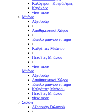
Καλόγεροι - Κρεμάστρες
Καρέκλες
view more
Μπάνιο
Αξεσουάρ
/
Αποθηκευτικοί Χώροι
/
Έπιπλο μπάνιου νιπτήρα
/
Καθρέπτες Μπάνιου
/
Πετσέτες Μπάνιου
/
view more
Μπάνιο
Αξεσουάρ
Αποθηκευτικοί Χώροι
Έπιπλο μπάνιου νιπτήρα
Καθρέπτες Μπάνιου
Πετσέτες Μπάνιου
view more
Σαλόνι
Αξεσουάρ Σαλονιού
/