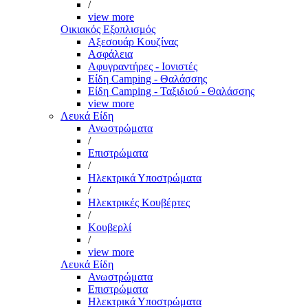
/
view more
Οικιακός Εξοπλισμός
Αξεσουάρ Κουζίνας
Ασφάλεια
Αφυγραντήρες - Ιονιστές
Είδη Camping - Θαλάσσης
Είδη Camping - Ταξιδιού - Θαλάσσης
view more
Λευκά Είδη
Ανωστρώματα
/
Επιστρώματα
/
Ηλεκτρικά Υποστρώματα
/
Ηλεκτρικές Κουβέρτες
/
Κουβερλί
/
view more
Λευκά Είδη
Ανωστρώματα
Επιστρώματα
Ηλεκτρικά Υποστρώματα