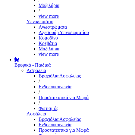
Μαξιλάρια
/
view more
Υπνοδωμάτιο
Ανωστρώματα
Αξεσουάρ Υπνοδωματίου
Κομοδίνο
Κρεβάτια
Μαξιλάρια
view more
Βρεφικά - Παιδικά
Ασφάλεια
Βραχιόλια Ασφαλείας
/
Ενδοεπικοινωνία
/
Προστατευτικά για Μωρά
/
Φωτισμός
Ασφάλεια
Βραχιόλια Ασφαλείας
Ενδοεπικοινωνία
Προστατευτικά για Μωρά