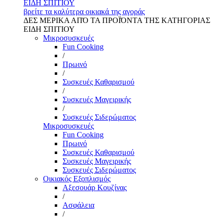
ΕΙΔΗ ΣΠΙΤΙΟΥ
βρείτε τα καλύτερα οικιακά της αγοράς
ΔΕΣ ΜΕΡΙΚΑ ΑΠΌ ΤΑ ΠΡΟΪΌΝΤΑ ΤΗΣ ΚΑΤΗΓΟΡΙΑΣ
ΕΙΔΗ ΣΠΙΤΙΟΥ
Μικροσυσκευές
Fun Cooking
/
Πρωινό
/
Συσκευές Καθαρισμού
/
Συσκευές Μαγειρικής
/
Συσκευές Σιδερώματος
Μικροσυσκευές
Fun Cooking
Πρωινό
Συσκευές Καθαρισμού
Συσκευές Μαγειρικής
Συσκευές Σιδερώματος
Οικιακός Εξοπλισμός
Αξεσουάρ Κουζίνας
/
Ασφάλεια
/