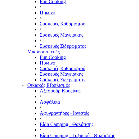
Fun Cooking
/
Πρωινό
/
Συσκευές Καθαρισμού
/
Συσκευές Μαγειρικής
/
Συσκευές Σιδερώματος
Μικροσυσκευές
Fun Cooking
Πρωινό
Συσκευές Καθαρισμού
Συσκευές Μαγειρικής
Συσκευές Σιδερώματος
Οικιακός Εξοπλισμός
Αξεσουάρ Κουζίνας
/
Ασφάλεια
/
Αφυγραντήρες - Ιονιστές
/
Είδη Camping - Θαλάσσης
/
Είδη Camping - Ταξιδιού - Θαλάσσης