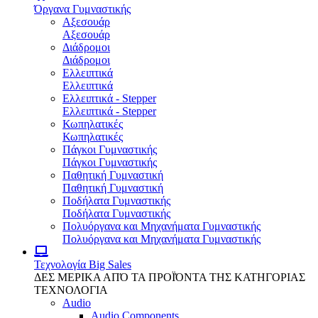
Όργανα Γυμναστικής
Αξεσουάρ
Αξεσουάρ
Διάδρομοι
Διάδρομοι
Ελλειπτικά
Ελλειπτικά
Ελλειπτικά - Stepper
Ελλειπτικά - Stepper
Κωπηλατικές
Κωπηλατικές
Πάγκοι Γυμναστικής
Πάγκοι Γυμναστικής
Παθητική Γυμναστική
Παθητική Γυμναστική
Ποδήλατα Γυμναστικής
Ποδήλατα Γυμναστικής
Πολυόργανα και Μηχανήματα Γυμναστικής
Πολυόργανα και Μηχανήματα Γυμναστικής
Τεχνολογία
Big Sales
ΔΕΣ ΜΕΡΙΚΑ ΑΠΌ ΤΑ ΠΡΟΪΌΝΤΑ ΤΗΣ ΚΑΤΗΓΟΡΙΑΣ
ΤΕΧΝΟΛΟΓΙΑ
Audio
Audio Components