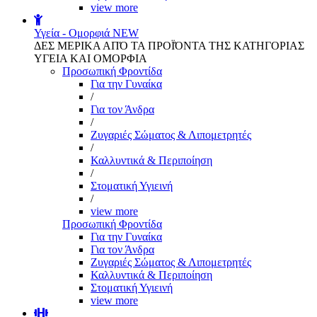
view more
Υγεία - Ομορφιά
NEW
ΔΕΣ ΜΕΡΙΚΑ ΑΠΌ ΤΑ ΠΡΟΪΌΝΤΑ ΤΗΣ ΚΑΤΗΓΟΡΙΑΣ
ΥΓΕΙΑ ΚΑΙ ΟΜΟΡΦΙΑ
Προσωπική Φροντίδα
Για την Γυναίκα
/
Για τον Άνδρα
/
Ζυγαριές Σώματος & Λιπομετρητές
/
Καλλυντικά & Περιποίηση
/
Στοματική Υγιεινή
/
view more
Προσωπική Φροντίδα
Για την Γυναίκα
Για τον Άνδρα
Ζυγαριές Σώματος & Λιπομετρητές
Καλλυντικά & Περιποίηση
Στοματική Υγιεινή
view more