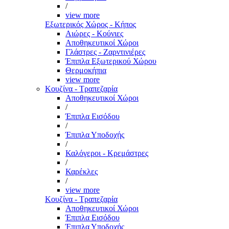
/
view more
Εξωτερικός Χώρος - Κήπος
Αιώρες - Κούνιες
Αποθηκευτικοί Χώροι
Γλάστρες - Ζαρντινιέρες
Έπιπλα Εξωτερικού Χώρου
Θερμοκήπια
view more
Κουζίνα - Τραπεζαρία
Αποθηκευτικοί Χώροι
/
Έπιπλα Εισόδου
/
Έπιπλα Υποδοχής
/
Καλόγεροι - Κρεμάστρες
/
Καρέκλες
/
view more
Κουζίνα - Τραπεζαρία
Αποθηκευτικοί Χώροι
Έπιπλα Εισόδου
Έπιπλα Υποδοχής