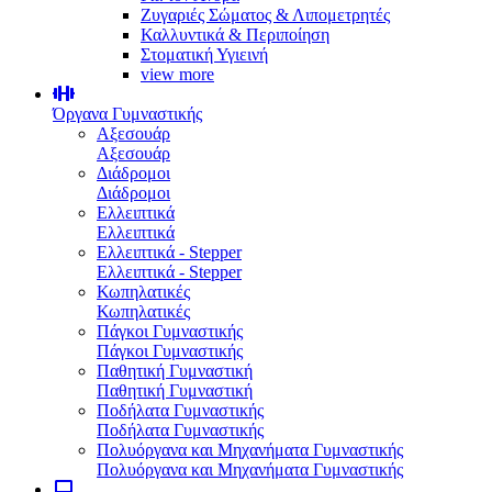
Ζυγαριές Σώματος & Λιπομετρητές
Καλλυντικά & Περιποίηση
Στοματική Υγιεινή
view more
Όργανα Γυμναστικής
Αξεσουάρ
Αξεσουάρ
Διάδρομοι
Διάδρομοι
Ελλειπτικά
Ελλειπτικά
Ελλειπτικά - Stepper
Ελλειπτικά - Stepper
Κωπηλατικές
Κωπηλατικές
Πάγκοι Γυμναστικής
Πάγκοι Γυμναστικής
Παθητική Γυμναστική
Παθητική Γυμναστική
Ποδήλατα Γυμναστικής
Ποδήλατα Γυμναστικής
Πολυόργανα και Μηχανήματα Γυμναστικής
Πολυόργανα και Μηχανήματα Γυμναστικής