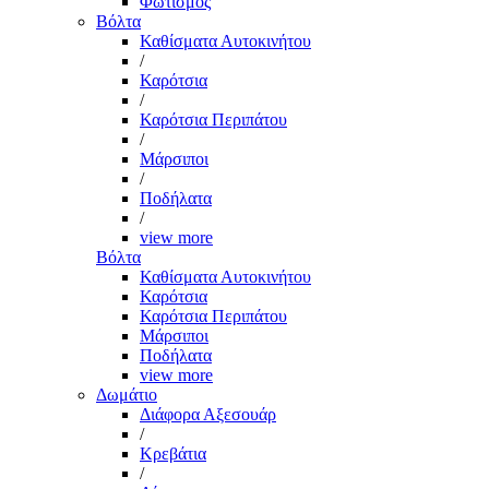
Φωτισμός
Βόλτα
Καθίσματα Αυτοκινήτου
/
Καρότσια
/
Καρότσια Περιπάτου
/
Μάρσιποι
/
Ποδήλατα
/
view more
Βόλτα
Καθίσματα Αυτοκινήτου
Καρότσια
Καρότσια Περιπάτου
Μάρσιποι
Ποδήλατα
view more
Δωμάτιο
Διάφορα Αξεσουάρ
/
Κρεβάτια
/