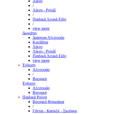
Λίκνο
/
Λίκνο - Ρηλάξ
/
Παιδικά Λευκά Είδη
/
view more
Δωμάτιο
Διάφορα Αξεσουάρ
Κρεβάτια
Λίκνο
Λίκνο - Ρηλάξ
Παιδικά Λευκά Είδη
view more
Ένδυση
Αξεσουάρ
/
Βρεφικά
Ένδυση
Αξεσουάρ
Βρεφικά
Παιδικά Ρούχα
Βρεφικά Φορμάκια
/
Γάντια - Κασκόλ - Σκούφοι