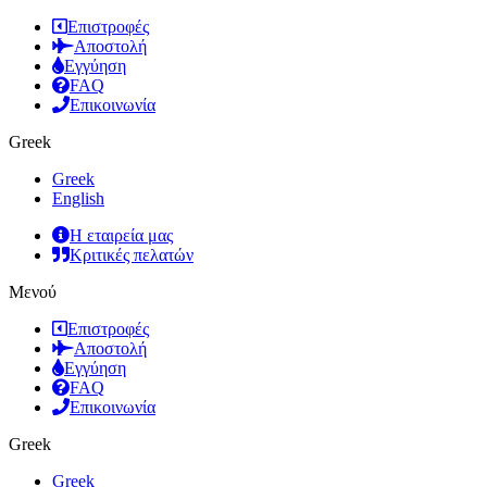
Επιστροφές
Αποστολή
Εγγύηση
FAQ
Επικοινωνία
Greek
Greek
English
Η εταιρεία μας
Κριτικές πελατών
Μενού
Επιστροφές
Αποστολή
Εγγύηση
FAQ
Επικοινωνία
Greek
Greek