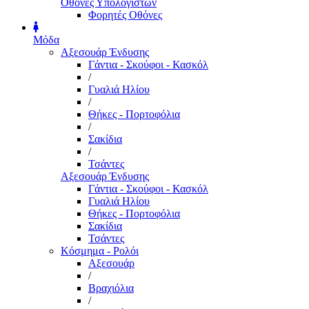
Οθόνες Υπολογιστών
Φορητές Οθόνες
Μόδα
Αξεσουάρ Ένδυσης
Γάντια - Σκούφοι - Κασκόλ
/
Γυαλιά Ηλίου
/
Θήκες - Πορτοφόλια
/
Σακίδια
/
Τσάντες
Αξεσουάρ Ένδυσης
Γάντια - Σκούφοι - Κασκόλ
Γυαλιά Ηλίου
Θήκες - Πορτοφόλια
Σακίδια
Τσάντες
Κόσμημα - Ρολόι
Αξεσουάρ
/
Βραχιόλια
/