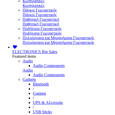
Κωπηλατικές
Κωπηλατικές
Πάγκοι Γυμναστικής
Πάγκοι Γυμναστικής
Παθητική Γυμναστική
Παθητική Γυμναστική
Ποδήλατα Γυμναστικής
Ποδήλατα Γυμναστικής
Πολυόργανα και Μηχανήματα Γυμναστικής
Πολυόργανα και Μηχανήματα Γυμναστικής
ELECTRONICS
Big Sales
Featured items
Audio
Audio Components
Audio
Audio Components
Gadgets
Bluetooth
/
Gaming
/
UPS & Αξεσουάρ
/
USB Sticks