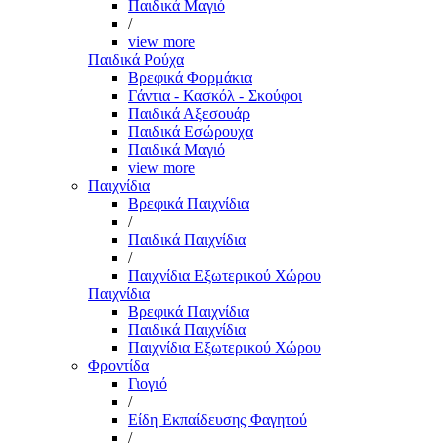
Παιδικά Μαγιό
/
view more
Παιδικά Ρούχα
Βρεφικά Φορμάκια
Γάντια - Κασκόλ - Σκούφοι
Παιδικά Αξεσουάρ
Παιδικά Εσώρουχα
Παιδικά Μαγιό
view more
Παιχνίδια
Βρεφικά Παιχνίδια
/
Παιδικά Παιχνίδια
/
Παιχνίδια Εξωτερικού Χώρου
Παιχνίδια
Βρεφικά Παιχνίδια
Παιδικά Παιχνίδια
Παιχνίδια Εξωτερικού Χώρου
Φροντίδα
Γιογιό
/
Είδη Εκπαίδευσης Φαγητού
/