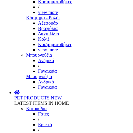
Κοσμηματοθήκες
/
view more
Κόσμημα - Ρολόι
Αξεσουάρ
Βραχιόλια
Δαχτυλίδια
Κολιέ
Κοσμηματοθήκες
view more
Μπουρνούζια
Ανδρικά
/
Γυναικεία
Μπουρνούζια
Ανδρικά
Γυναικεία
PET PRODUCTS
NEW
LATEST ITEMS IN HOME
Κατοικίδια
Γάτες
/
Ερπετά
/