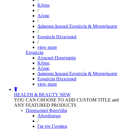
Kήπος
/
Αέρας
/
Διάφορα Δομικά Εργαλεία & Μηχανήματα
/
Εργαλεία Ηλεκτρικά
/
view more
Εργαλεία
Aτομική Προστασία
Kήπος
Αέρας
Διάφορα Δομικά Εργαλεία & Μηχανήματα
Εργαλεία Ηλεκτρικά
view more
HEALTH & BEAUTY
NEW
YOU CAN CHOOSE TO ADD CUSTOM TITLE and
ANY FEATURED PRODUCTS
Προσωπική Φροντίδα
Αδυνάτισμα
/
Για την Γυναίκα