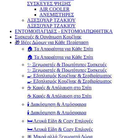
ΣΥΣΚΕΥΕΣ ΨΗΞΗΣ
AIR COOLER
ΑΝΕΜΙΣΤΗΡΕΣ
ΑΞΕΣΟΥΑΡ ΤΖΑΚΙΟΥ
ΑΞΕΣΟΥΑΡ ΤΖΑΚΙΟΥ
ΕΝΤΟΜΟΠΑΓΙΔΕΣ - ΕΝΤΟΜΟΑΠΩΘΗΤΙΚΑ
Συσκευές & Οργάνωση Κουζίνας
🎁 Ιδέες Δώρων για Κάθε Περίσταση
🏠 Τα Απαραίτητα για Κάθε Σπίτι
🏠 Τα Απαραίτητα για Κάθε Σπίτι
✨ Ξεχωριστές & Πρωτότυπες Συσκευές
✨ Ξεχωριστές & Πρωτότυπες Συσκευές
🍳 Εξοπλισμός Κουζίνας & Σερβιρίσματος
🍳 Εξοπλισμός Κουζίνας & Σερβιρίσματος
☕ Καφές & Απόλαυση στο Σπίτι
☕ Καφές & Απόλαυση στο Σπίτι
🕯️ Διακόσμηση & Ατμόσφαιρα
🕯️ Διακόσμηση & Ατμόσφαιρα
🛏️ Λευκά Είδη & Cozy Επιλογές
🛏️ Λευκά Είδη & Cozy Επιλογές
🎀 Μικρά αλλά Ξεχωριστά Δώρα