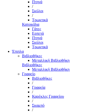
Πτηνά
/
Σκύλοι
/
Τρωκτικά
Κατοικίδια
Γάτες
Ερπετά
Πτηνά
Σκύλοι
Τρωκτικά
Έπιπλα
Βιβλιοθήκες
Μεταλλική Βιβλιοθήκη
Βιβλιοθήκες
Μεταλλική Βιβλιοθήκη
Γραφείο
Βιβλιοθήκες
/
Γραφεία
/
Καρέκλες Γραφείου
/
Σκαμπό
/