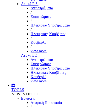
Λευκά Είδη
Ανωστρώματα
/
Επιστρώματα
/
Ηλεκτρικά Υποστρώματα
/
Ηλεκτρικές Κουβέρτες
/
Κουβερλί
/
view more
Λευκά Είδη
Ανωστρώματα
Επιστρώματα
Ηλεκτρικά Υποστρώματα
Ηλεκτρικές Κουβέρτες
Κουβερλί
view more
TOOLS
NEW IN OFFICE
Εργαλεία
Aτομική Προστασία
/