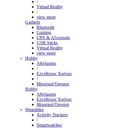
/
Virtual Reality
/
view more
Gadgets
Bluetooth
Gaming
UPS & Αξεσουάρ
USB Sticks
Virtual Reality
view more
Hobby
Αθλήματα
/
Ελεύθερος Χρόνος
/
Μουσικά Όργανα
Hobby
Αθλήματα
Ελεύθερος Χρόνος
Μουσικά Όργανα
Wearables
Activity Trackers
/
Smartwatches