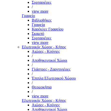
Συρταριέρες
/
view more
Γραφείο
Βιβλιοθήκες
Γραφεία
Καρέκλες Γραφείου
Σκαμπό
Συρταριέρες
view more
Εξωτερικός Χώρος - Κήπος
Αιώρες - Κούνιες
/
Αποθηκευτικοί Χώροι
/
Γλάστρες - Ζαρντινιέρες
/
Έπιπλα Εξωτερικού Χώρου
/
Θερμοκήπια
/
view more
Εξωτερικός Χώρος - Κήπος
Αιώρες - Κούνιες
Αποθηκευτικοί Χώροι