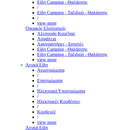
Είδη Camping - Θαλάσσης
/
Είδη Camping - Ταξιδιού - Θαλάσσης
/
view more
Οικιακός Εξοπλισμός
Αξεσουάρ Κουζίνας
Ασφάλεια
Αφυγραντήρες - Ιονιστές
Είδη Camping - Θαλάσσης
Είδη Camping - Ταξιδιού - Θαλάσσης
view more
Λευκά Είδη
Ανωστρώματα
/
Επιστρώματα
/
Ηλεκτρικά Υποστρώματα
/
Ηλεκτρικές Κουβέρτες
/
Κουβερλί
/
view more
Λευκά Είδη