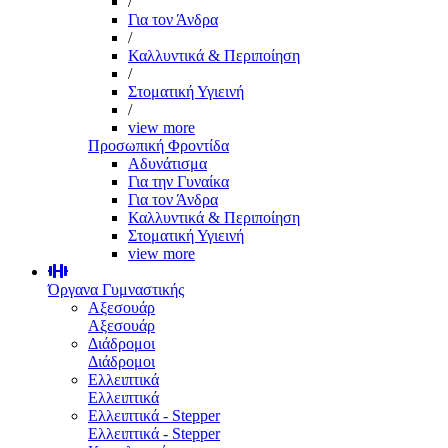
/
Για τον Άνδρα
/
Καλλυντικά & Περιποίηση
/
Στοματική Υγιεινή
/
view more
Προσωπική Φροντίδα
Αδυνάτισμα
Για την Γυναίκα
Για τον Άνδρα
Καλλυντικά & Περιποίηση
Στοματική Υγιεινή
view more
Όργανα Γυμναστικής
Αξεσουάρ
Αξεσουάρ
Διάδρομοι
Διάδρομοι
Ελλειπτικά
Ελλειπτικά
Ελλειπτικά - Stepper
Ελλειπτικά - Stepper