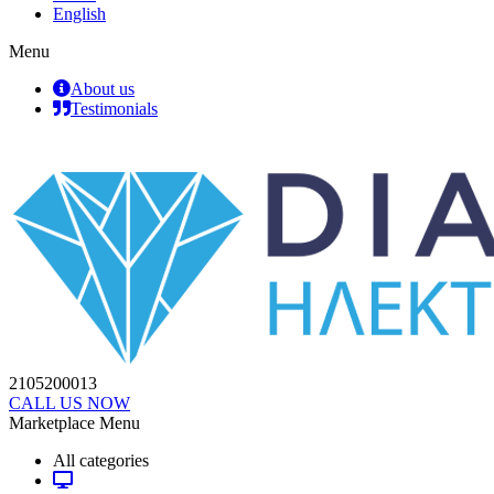
English
Menu
About us
Testimonials
2105200013
CALL US NOW
Marketplace Menu
All categories