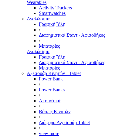
Wearables
Activity Trackers
Smartwatches
Αναλώσιμα
Γραφική Ύλη
/
Διαφημιστικά Σταντ - Αφισοθήκες
/
Μπαταρίες
Αναλώσιμα
Γραφική Ύλη
Διαφημιστικά Σταντ - Αφισοθήκες
Μπαταρίες
Αξεσουάρ Κινητών - Tablet
Power Bank
/
Power Banks
/
Ακουστικά
/
Βάσεις Κινητών
/
Διάφορα Αξεσουάρ Tablet
/
view more