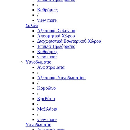
/
Καθρέφτες
/
view more
Σαλόνι
Αξεσουάρ Σαλονιού
Αποσμητικά Χώρου
Διαχωριστικά Εσωτερικού Χώρου
Έπιπλα Τηλεόρασης
Καθρέφτες
view more
Υπνοδωμάτιο
Ανωστρώματα
/
Αξεσουάρ Υπνοδωματίου
/
Κομοδίνο
/
Κρεβάτια
/
Μαξιλάρια
/
view more
Υπνοδωμάτιο
Ανωστρώματα