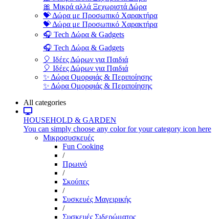
🎀 Μικρά αλλά Ξεχωριστά Δώρα
💝 Δώρα με Προσωπικό Χαρακτήρα
💝 Δώρα με Προσωπικό Χαρακτήρα
🎧 Tech Δώρα & Gadgets
🎧 Tech Δώρα & Gadgets
🎈 Ιδέες Δώρων για Παιδιά
🎈 Ιδέες Δώρων για Παιδιά
✨ Δώρα Ομορφιάς & Περιποίησης
✨ Δώρα Ομορφιάς & Περιποίησης
All categories
HOUSEHOLD & GARDEN
You can simply choose any color for your category icon here
Μικροσυσκευές
Fun Cooking
/
Πρωινό
/
Σκούπες
/
Συσκευές Μαγειρικής
/
Συσκευές Σιδερώματος