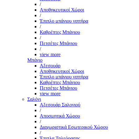
/
Αποθηκευτικοί Χώροι
/
Έπιπλο μπάνιου νιπτήρα
/
Καθρέπτες Μπάνιου
/
Πετσέτες Μπάνιου
/
view more
Μπάνιο
Αξεσουάρ
Αποθηκευτικοί Χώροι
Έπιπλο μπάνιου νιπτήρα
Καθρέπτες Μπάνιου
Πετσέτες Μπάνιου
view more
Σαλόνι
Αξεσουάρ Σαλονιού
/
Αποσμητικά Χώρου
/
Διαχωριστικά Εσωτερικού Χώρου
/
Έπιπλα Τηλεόρασης