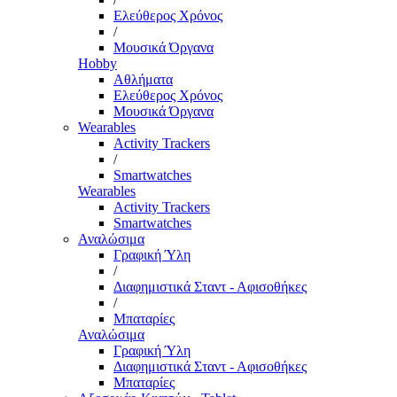
Ελεύθερος Χρόνος
/
Μουσικά Όργανα
Hobby
Αθλήματα
Ελεύθερος Χρόνος
Μουσικά Όργανα
Wearables
Activity Trackers
/
Smartwatches
Wearables
Activity Trackers
Smartwatches
Αναλώσιμα
Γραφική Ύλη
/
Διαφημιστικά Σταντ - Αφισοθήκες
/
Μπαταρίες
Αναλώσιμα
Γραφική Ύλη
Διαφημιστικά Σταντ - Αφισοθήκες
Μπαταρίες