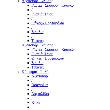
Αξεσουάρ Ένδυσης
Γάντια - Σκούφοι - Κασκόλ
/
Γυαλιά Ηλίου
/
Θήκες - Πορτοφόλια
/
Σακίδια
/
Τσάντες
Αξεσουάρ Ένδυσης
Γάντια - Σκούφοι - Κασκόλ
Γυαλιά Ηλίου
Θήκες - Πορτοφόλια
Σακίδια
Τσάντες
Κόσμημα - Ρολόι
Αξεσουάρ
/
Βραχιόλια
/
Δαχτυλίδια
/
Κολιέ
/