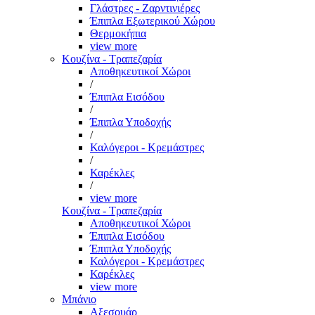
Γλάστρες - Ζαρντινιέρες
Έπιπλα Εξωτερικού Χώρου
Θερμοκήπια
view more
Κουζίνα - Τραπεζαρία
Αποθηκευτικοί Χώροι
/
Έπιπλα Εισόδου
/
Έπιπλα Υποδοχής
/
Καλόγεροι - Κρεμάστρες
/
Καρέκλες
/
view more
Κουζίνα - Τραπεζαρία
Αποθηκευτικοί Χώροι
Έπιπλα Εισόδου
Έπιπλα Υποδοχής
Καλόγεροι - Κρεμάστρες
Καρέκλες
view more
Μπάνιο
Αξεσουάρ