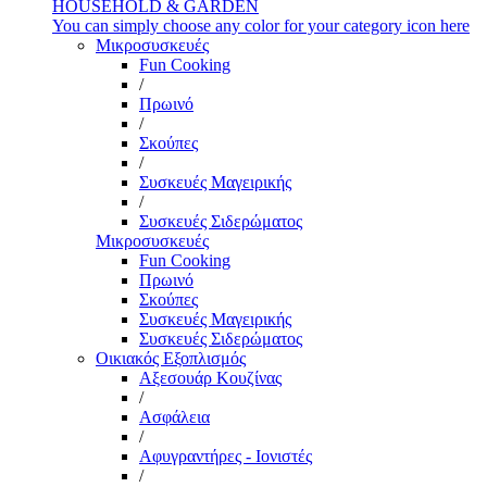
HOUSEHOLD & GARDEN
You can simply choose any color for your category icon here
Μικροσυσκευές
Fun Cooking
/
Πρωινό
/
Σκούπες
/
Συσκευές Μαγειρικής
/
Συσκευές Σιδερώματος
Μικροσυσκευές
Fun Cooking
Πρωινό
Σκούπες
Συσκευές Μαγειρικής
Συσκευές Σιδερώματος
Οικιακός Εξοπλισμός
Αξεσουάρ Κουζίνας
/
Ασφάλεια
/
Αφυγραντήρες - Ιονιστές
/