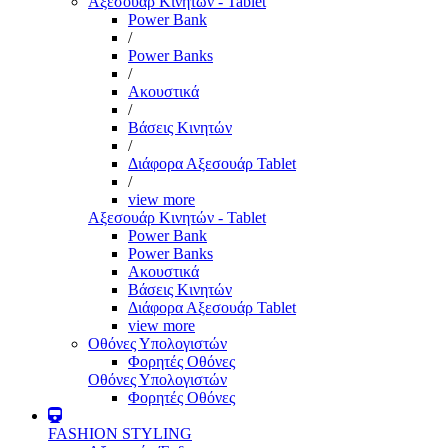
Αξεσουάρ Κινητών - Tablet
Power Bank
/
Power Banks
/
Ακουστικά
/
Βάσεις Κινητών
/
Διάφορα Αξεσουάρ Tablet
/
view more
Αξεσουάρ Κινητών - Tablet
Power Bank
Power Banks
Ακουστικά
Βάσεις Κινητών
Διάφορα Αξεσουάρ Tablet
view more
Οθόνες Υπολογιστών
Φορητές Οθόνες
Οθόνες Υπολογιστών
Φορητές Οθόνες
FASHION STYLING