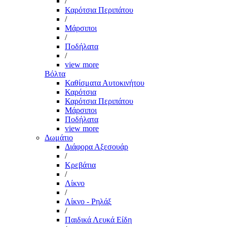
/
Καρότσια Περιπάτου
/
Μάρσιποι
/
Ποδήλατα
/
view more
Βόλτα
Καθίσματα Αυτοκινήτου
Καρότσια
Καρότσια Περιπάτου
Μάρσιποι
Ποδήλατα
view more
Δωμάτιο
Διάφορα Αξεσουάρ
/
Κρεβάτια
/
Λίκνο
/
Λίκνο - Ρηλάξ
/
Παιδικά Λευκά Είδη