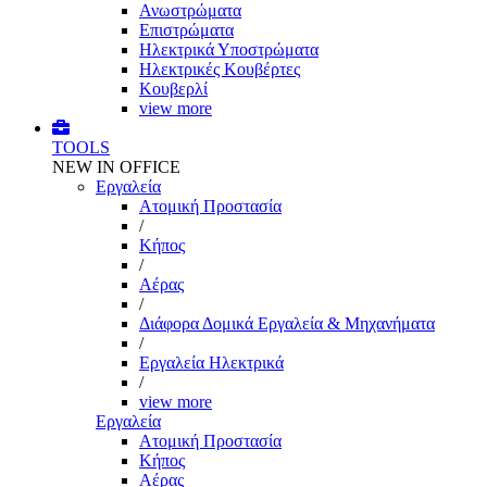
Ανωστρώματα
Επιστρώματα
Ηλεκτρικά Υποστρώματα
Ηλεκτρικές Κουβέρτες
Κουβερλί
view more
TOOLS
NEW IN OFFICE
Εργαλεία
Aτομική Προστασία
/
Kήπος
/
Αέρας
/
Διάφορα Δομικά Εργαλεία & Μηχανήματα
/
Εργαλεία Ηλεκτρικά
/
view more
Εργαλεία
Aτομική Προστασία
Kήπος
Αέρας