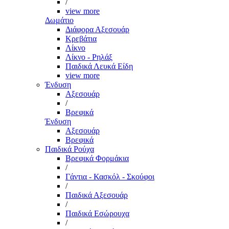
/
view more
Δωμάτιο
Διάφορα Αξεσουάρ
Κρεβάτια
Λίκνο
Λίκνο - Ρηλάξ
Παιδικά Λευκά Είδη
view more
Ένδυση
Αξεσουάρ
/
Βρεφικά
Ένδυση
Αξεσουάρ
Βρεφικά
Παιδικά Ρούχα
Βρεφικά Φορμάκια
/
Γάντια - Κασκόλ - Σκούφοι
/
Παιδικά Αξεσουάρ
/
Παιδικά Εσώρουχα
/