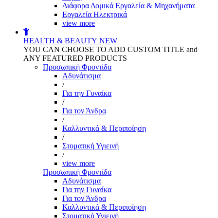
Διάφορα Δομικά Εργαλεία & Μηχανήματα
Εργαλεία Ηλεκτρικά
view more
HEALTH & BEAUTY
NEW
YOU CAN CHOOSE TO ADD CUSTOM TITLE and
ANY FEATURED PRODUCTS
Προσωπική Φροντίδα
Αδυνάτισμα
/
Για την Γυναίκα
/
Για τον Άνδρα
/
Καλλυντικά & Περιποίηση
/
Στοματική Υγιεινή
/
view more
Προσωπική Φροντίδα
Αδυνάτισμα
Για την Γυναίκα
Για τον Άνδρα
Καλλυντικά & Περιποίηση
Στοματική Υγιεινή