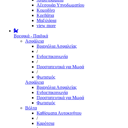
Αξεσουάρ Υπνοδωματίου
Κομοδίνο
Κρεβάτια
Μαξιλάρια
view more
Βρεφικά - Παιδικά
Ασφάλεια
Βραχιόλια Ασφαλείας
/
Ενδοεπικοινωνία
/
Προστατευτικά για Μωρά
/
Φωτισμός
Ασφάλεια
Βραχιόλια Ασφαλείας
Ενδοεπικοινωνία
Προστατευτικά για Μωρά
Φωτισμός
Βόλτα
Καθίσματα Αυτοκινήτου
/
Καρότσια