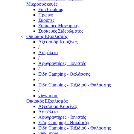
Μικροσυσκευές
Fun Cooking
Πρωινό
Σκούπες
Συσκευές Μαγειρικής
Συσκευές Σιδερώματος
Οικιακός Εξοπλισμός
Αξεσουάρ Κουζίνας
/
Ασφάλεια
/
Αφυγραντήρες - Ιονιστές
/
Είδη Camping - Θαλάσσης
/
Είδη Camping - Ταξιδιού - Θαλάσσης
/
view more
Οικιακός Εξοπλισμός
Αξεσουάρ Κουζίνας
Ασφάλεια
Αφυγραντήρες - Ιονιστές
Είδη Camping - Θαλάσσης
Είδη Camping - Ταξιδιού - Θαλάσσης
view more