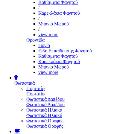
Καθίσματα Φαγητού
/
Καρεκλάκια Φαγητού
/
Μπάνιο Μωρού
/
view more
Φροντίδα
Γιογιό
Είδη Εκπαίδευσης Φαγητού
Καθίσματα Φαγητού
Καρεκλάκια Φαγητού
Μπάνιο Μωρού
view more
Φωτιστικά
Πορτατίφ
Πορτατίφ
Φωτιστικά Δαπέδου
Φωτιστικά Δαπέδου
Φωτιστικά Ηλιακά
Φωτιστικά Ηλιακά
Φωτιστικά Οροφής
Φωτιστικά Οροφής