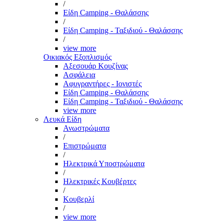
/
Είδη Camping - Θαλάσσης
/
Είδη Camping - Ταξιδιού - Θαλάσσης
/
view more
Οικιακός Εξοπλισμός
Αξεσουάρ Κουζίνας
Ασφάλεια
Αφυγραντήρες - Ιονιστές
Είδη Camping - Θαλάσσης
Είδη Camping - Ταξιδιού - Θαλάσσης
view more
Λευκά Είδη
Ανωστρώματα
/
Επιστρώματα
/
Ηλεκτρικά Υποστρώματα
/
Ηλεκτρικές Κουβέρτες
/
Κουβερλί
/
view more