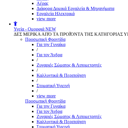
Αέρας
Διάφορα Δομικά Εργαλεία & Μηχανήματα
Εργαλεία Ηλεκτρικά
view more
Υγεία - Ομορφιά
NEW
ΔΕΣ ΜΕΡΙΚΑ ΑΠΌ ΤΑ ΠΡΟΪΌΝΤΑ ΤΗΣ ΚΑΤΗΓΟΡΙΑΣ Υ
Προσωπική Φροντίδα
Για την Γυναίκα
/
Για τον Άνδρα
/
Ζυγαριές Σώματος & Λιπομετρητές
/
Καλλυντικά & Περιποίηση
/
Στοματική Υγιεινή
/
view more
Προσωπική Φροντίδα
Για την Γυναίκα
Για τον Άνδρα
Ζυγαριές Σώματος & Λιπομετρητές
Καλλυντικά & Περιποίηση
Στοματική Υγιεινή