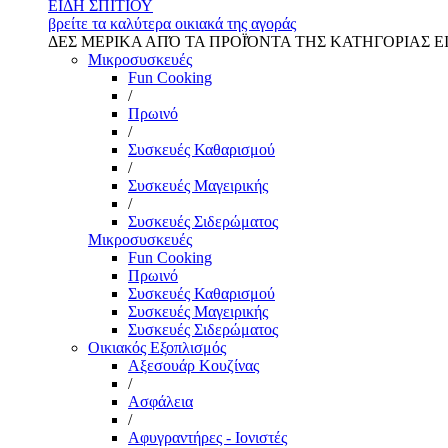
ΕΙΔΗ ΣΠΙΤΙΟΥ
βρείτε τα καλύτερα οικιακά της αγοράς
ΔΕΣ ΜΕΡΙΚΑ ΑΠΌ ΤΑ ΠΡΟΪΌΝΤΑ ΤΗΣ ΚΑΤΗΓΟΡΙΑΣ Ε
Μικροσυσκευές
Fun Cooking
/
Πρωινό
/
Συσκευές Καθαρισμού
/
Συσκευές Μαγειρικής
/
Συσκευές Σιδερώματος
Μικροσυσκευές
Fun Cooking
Πρωινό
Συσκευές Καθαρισμού
Συσκευές Μαγειρικής
Συσκευές Σιδερώματος
Οικιακός Εξοπλισμός
Αξεσουάρ Κουζίνας
/
Ασφάλεια
/
Αφυγραντήρες - Ιονιστές