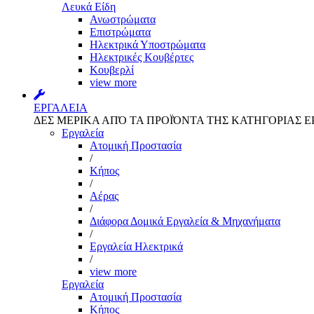
Λευκά Είδη
Ανωστρώματα
Επιστρώματα
Ηλεκτρικά Υποστρώματα
Ηλεκτρικές Κουβέρτες
Κουβερλί
view more
ΕΡΓΑΛΕΙΑ
ΔΕΣ ΜΕΡΙΚΑ ΑΠΌ ΤΑ ΠΡΟΪΌΝΤΑ ΤΗΣ ΚΑΤΗΓΟΡΙΑΣ Ε
Εργαλεία
Aτομική Προστασία
/
Kήπος
/
Αέρας
/
Διάφορα Δομικά Εργαλεία & Μηχανήματα
/
Εργαλεία Ηλεκτρικά
/
view more
Εργαλεία
Aτομική Προστασία
Kήπος