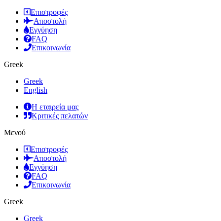
Επιστροφές
Αποστολή
Εγγύηση
FAQ
Επικοινωνία
Greek
Greek
English
Η εταιρεία μας
Κριτικές πελατών
Μενού
Επιστροφές
Αποστολή
Εγγύηση
FAQ
Επικοινωνία
Greek
Greek