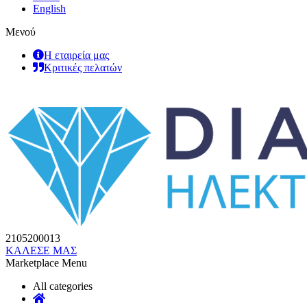
English
Μενού
Η εταιρεία μας
Κριτικές πελατών
2105200013
ΚΑΛΕΣΕ ΜΑΣ
Marketplace Menu
All categories