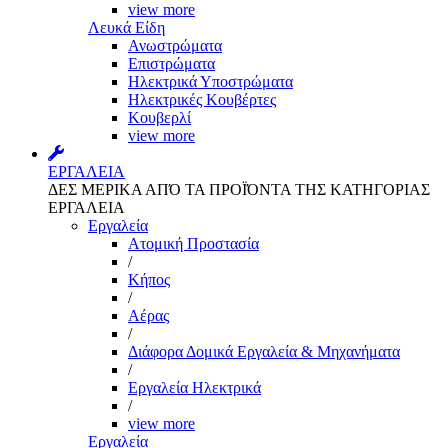
view more
Λευκά Είδη
Ανωστρώματα
Επιστρώματα
Ηλεκτρικά Υποστρώματα
Ηλεκτρικές Κουβέρτες
Κουβερλί
view more
ΕΡΓΑΛΕΙΑ
ΔΕΣ ΜΕΡΙΚΑ ΑΠΌ ΤΑ ΠΡΟΪΌΝΤΑ ΤΗΣ ΚΑΤΗΓΟΡΙΑΣ
ΕΡΓΑΛΕΙΑ
Εργαλεία
Aτομική Προστασία
/
Kήπος
/
Αέρας
/
Διάφορα Δομικά Εργαλεία & Μηχανήματα
/
Εργαλεία Ηλεκτρικά
/
view more
Εργαλεία