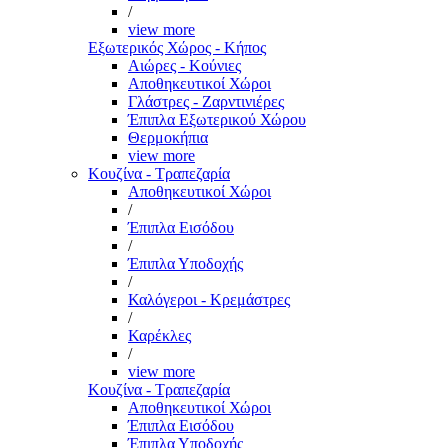
/
view more
Εξωτερικός Χώρος - Κήπος
Αιώρες - Κούνιες
Αποθηκευτικοί Χώροι
Γλάστρες - Ζαρντινιέρες
Έπιπλα Εξωτερικού Χώρου
Θερμοκήπια
view more
Κουζίνα - Τραπεζαρία
Αποθηκευτικοί Χώροι
/
Έπιπλα Εισόδου
/
Έπιπλα Υποδοχής
/
Καλόγεροι - Κρεμάστρες
/
Καρέκλες
/
view more
Κουζίνα - Τραπεζαρία
Αποθηκευτικοί Χώροι
Έπιπλα Εισόδου
Έπιπλα Υποδοχής