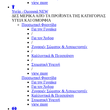
view more
Υγεία - Ομορφιά
NEW
ΔΕΣ ΜΕΡΙΚΑ ΑΠΌ ΤΑ ΠΡΟΪΌΝΤΑ ΤΗΣ ΚΑΤΗΓΟΡΙΑΣ
ΥΓΕΙΑ ΚΑΙ ΟΜΟΡΦΙΑ
Προσωπική Φροντίδα
Για την Γυναίκα
/
Για τον Άνδρα
/
Ζυγαριές Σώματος & Λιπομετρητές
/
Καλλυντικά & Περιποίηση
/
Στοματική Υγιεινή
/
view more
Προσωπική Φροντίδα
Για την Γυναίκα
Για τον Άνδρα
Ζυγαριές Σώματος & Λιπομετρητές
Καλλυντικά & Περιποίηση
Στοματική Υγιεινή
view more