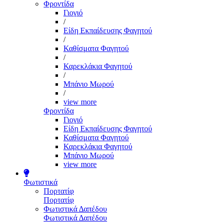
Φροντίδα
Γιογιό
/
Είδη Εκπαίδευσης Φαγητού
/
Καθίσματα Φαγητού
/
Καρεκλάκια Φαγητού
/
Μπάνιο Μωρού
/
view more
Φροντίδα
Γιογιό
Είδη Εκπαίδευσης Φαγητού
Καθίσματα Φαγητού
Καρεκλάκια Φαγητού
Μπάνιο Μωρού
view more
Φωτιστικά
Πορτατίφ
Πορτατίφ
Φωτιστικά Δαπέδου
Φωτιστικά Δαπέδου