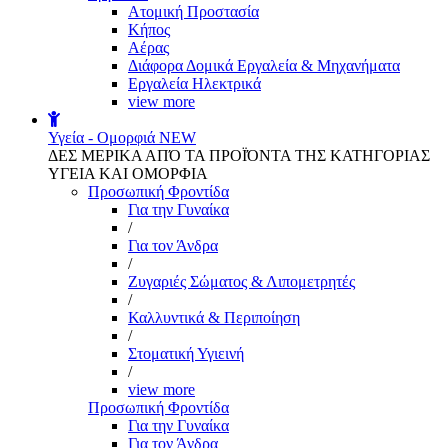
Aτομική Προστασία
Kήπος
Αέρας
Διάφορα Δομικά Εργαλεία & Μηχανήματα
Εργαλεία Ηλεκτρικά
view more
Υγεία - Ομορφιά
NEW
ΔΕΣ ΜΕΡΙΚΑ ΑΠΌ ΤΑ ΠΡΟΪΌΝΤΑ ΤΗΣ ΚΑΤΗΓΟΡΙΑΣ
ΥΓΕΙΑ ΚΑΙ ΟΜΟΡΦΙΑ
Προσωπική Φροντίδα
Για την Γυναίκα
/
Για τον Άνδρα
/
Ζυγαριές Σώματος & Λιπομετρητές
/
Καλλυντικά & Περιποίηση
/
Στοματική Υγιεινή
/
view more
Προσωπική Φροντίδα
Για την Γυναίκα
Για τον Άνδρα