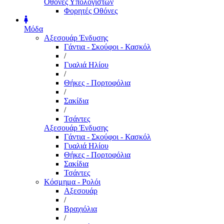
Οθόνες Υπολογιστών
Φορητές Οθόνες
Μόδα
Αξεσουάρ Ένδυσης
Γάντια - Σκούφοι - Κασκόλ
/
Γυαλιά Ηλίου
/
Θήκες - Πορτοφόλια
/
Σακίδια
/
Τσάντες
Αξεσουάρ Ένδυσης
Γάντια - Σκούφοι - Κασκόλ
Γυαλιά Ηλίου
Θήκες - Πορτοφόλια
Σακίδια
Τσάντες
Κόσμημα - Ρολόι
Αξεσουάρ
/
Βραχιόλια
/