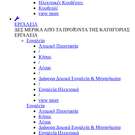
Ηλεκτρικές Κουβέρτες
Κουβερλί
view more
ΕΡΓΑΛΕΙΑ
ΔΕΣ ΜΕΡΙΚΑ ΑΠΌ ΤΑ ΠΡΟΪΌΝΤΑ ΤΗΣ ΚΑΤΗΓΟΡΙΑΣ
ΕΡΓΑΛΕΙΑ
Εργαλεία
Aτομική Προστασία
/
Kήπος
/
Αέρας
/
Διάφορα Δομικά Εργαλεία & Μηχανήματα
/
Εργαλεία Ηλεκτρικά
/
view more
Εργαλεία
Aτομική Προστασία
Kήπος
Αέρας
Διάφορα Δομικά Εργαλεία & Μηχανήματα
Εργαλεία Ηλεκτρικά