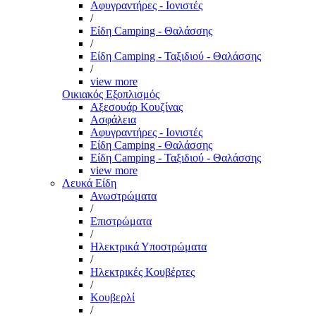
Αφυγραντήρες - Ιονιστές
/
Είδη Camping - Θαλάσσης
/
Είδη Camping - Ταξιδιού - Θαλάσσης
/
view more
Οικιακός Εξοπλισμός
Αξεσουάρ Κουζίνας
Ασφάλεια
Αφυγραντήρες - Ιονιστές
Είδη Camping - Θαλάσσης
Είδη Camping - Ταξιδιού - Θαλάσσης
view more
Λευκά Είδη
Ανωστρώματα
/
Επιστρώματα
/
Ηλεκτρικά Υποστρώματα
/
Ηλεκτρικές Κουβέρτες
/
Κουβερλί
/