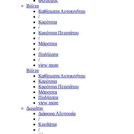
Φωτισμός
Βόλτα
Καθίσματα Αυτοκινήτου
/
Καρότσια
/
Καρότσια Περιπάτου
/
Μάρσιποι
/
Ποδήλατα
/
view more
Βόλτα
Καθίσματα Αυτοκινήτου
Καρότσια
Καρότσια Περιπάτου
Μάρσιποι
Ποδήλατα
view more
Δωμάτιο
Διάφορα Αξεσουάρ
/
Κρεβάτια
/