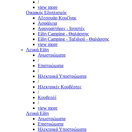
/
view more
Οικιακός Εξοπλισμός
Αξεσουάρ Κουζίνας
Ασφάλεια
Αφυγραντήρες - Ιονιστές
Είδη Camping - Θαλάσσης
Είδη Camping - Ταξιδιού - Θαλάσσης
view more
Λευκά Είδη
Ανωστρώματα
/
Επιστρώματα
/
Ηλεκτρικά Υποστρώματα
/
Ηλεκτρικές Κουβέρτες
/
Κουβερλί
/
view more
Λευκά Είδη
Ανωστρώματα
Επιστρώματα
Ηλεκτρικά Υποστρώματα