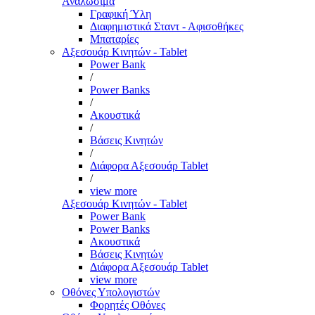
Αναλώσιμα
Γραφική Ύλη
Διαφημιστικά Σταντ - Αφισοθήκες
Μπαταρίες
Αξεσουάρ Κινητών - Tablet
Power Bank
/
Power Banks
/
Ακουστικά
/
Βάσεις Κινητών
/
Διάφορα Αξεσουάρ Tablet
/
view more
Αξεσουάρ Κινητών - Tablet
Power Bank
Power Banks
Ακουστικά
Βάσεις Κινητών
Διάφορα Αξεσουάρ Tablet
view more
Οθόνες Υπολογιστών
Φορητές Οθόνες