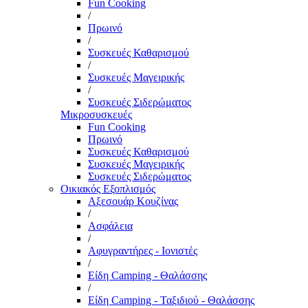
Fun Cooking
/
Πρωινό
/
Συσκευές Καθαρισμού
/
Συσκευές Μαγειρικής
/
Συσκευές Σιδερώματος
Μικροσυσκευές
Fun Cooking
Πρωινό
Συσκευές Καθαρισμού
Συσκευές Μαγειρικής
Συσκευές Σιδερώματος
Οικιακός Εξοπλισμός
Αξεσουάρ Κουζίνας
/
Ασφάλεια
/
Αφυγραντήρες - Ιονιστές
/
Είδη Camping - Θαλάσσης
/
Είδη Camping - Ταξιδιού - Θαλάσσης