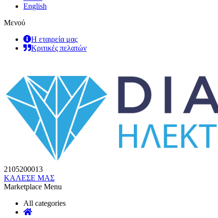
English
Μενού
Η εταιρεία μας
Κριτικές πελατών
2105200013
ΚΑΛΕΣΕ ΜΑΣ
Marketplace Menu
All categories