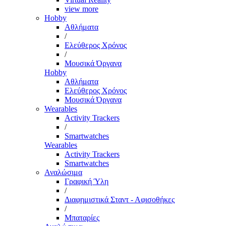
view more
Hobby
Αθλήματα
/
Ελεύθερος Χρόνος
/
Μουσικά Όργανα
Hobby
Αθλήματα
Ελεύθερος Χρόνος
Μουσικά Όργανα
Wearables
Activity Trackers
/
Smartwatches
Wearables
Activity Trackers
Smartwatches
Αναλώσιμα
Γραφική Ύλη
/
Διαφημιστικά Σταντ - Αφισοθήκες
/
Μπαταρίες