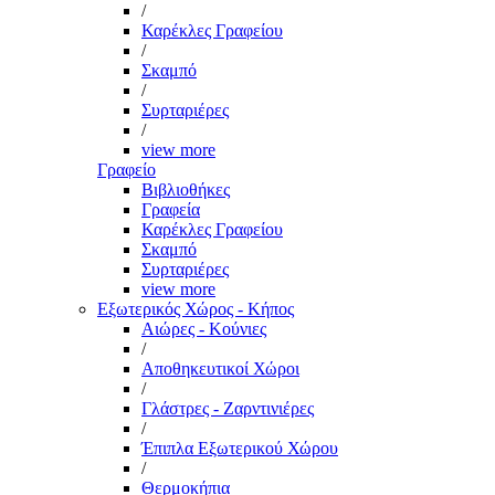
/
Καρέκλες Γραφείου
/
Σκαμπό
/
Συρταριέρες
/
view more
Γραφείο
Βιβλιοθήκες
Γραφεία
Καρέκλες Γραφείου
Σκαμπό
Συρταριέρες
view more
Εξωτερικός Χώρος - Κήπος
Αιώρες - Κούνιες
/
Αποθηκευτικοί Χώροι
/
Γλάστρες - Ζαρντινιέρες
/
Έπιπλα Εξωτερικού Χώρου
/
Θερμοκήπια