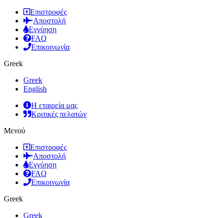
Επιστροφές
Αποστολή
Εγγύηση
FAQ
Επικοινωνία
Greek
Greek
English
Η εταιρεία μας
Κριτικές πελατών
Μενού
Επιστροφές
Αποστολή
Εγγύηση
FAQ
Επικοινωνία
Greek
Greek