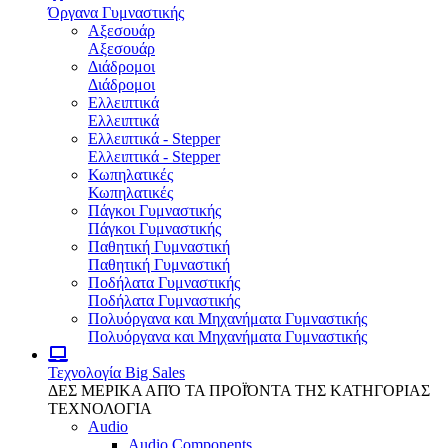
Όργανα Γυμναστικής
Αξεσουάρ
Αξεσουάρ
Διάδρομοι
Διάδρομοι
Ελλειπτικά
Ελλειπτικά
Ελλειπτικά - Stepper
Ελλειπτικά - Stepper
Κωπηλατικές
Κωπηλατικές
Πάγκοι Γυμναστικής
Πάγκοι Γυμναστικής
Παθητική Γυμναστική
Παθητική Γυμναστική
Ποδήλατα Γυμναστικής
Ποδήλατα Γυμναστικής
Πολυόργανα και Μηχανήματα Γυμναστικής
Πολυόργανα και Μηχανήματα Γυμναστικής
Τεχνολογία
Big Sales
ΔΕΣ ΜΕΡΙΚΑ ΑΠΌ ΤΑ ΠΡΟΪΌΝΤΑ ΤΗΣ ΚΑΤΗΓΟΡΙΑΣ
ΤΕΧΝΟΛΟΓΙΑ
Audio
Audio Components