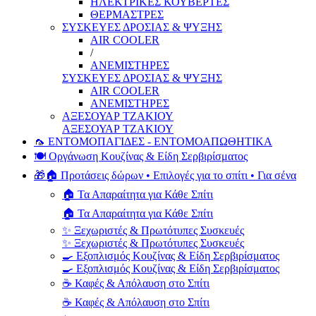
ΗΛΕΚΤΡΙΚΕΣ ΚΟΥΒΕΡΤΕΣ
ΘΕΡΜΑΣΤΡΕΣ
ΣΥΣΚΕΥΕΣ ΔΡΟΣΙΑΣ & ΨΥΞΗΣ
AIR COOLER
/
ΑΝΕΜΙΣΤΗΡΕΣ
ΣΥΣΚΕΥΕΣ ΔΡΟΣΙΑΣ & ΨΥΞΗΣ
AIR COOLER
ΑΝΕΜΙΣΤΗΡΕΣ
ΑΞΕΣΟΥΑΡ ΤΖΑΚΙΟΥ
ΑΞΕΣΟΥΑΡ ΤΖΑΚΙΟΥ
🦟 ΕΝΤΟΜΟΠΑΓΙΔΕΣ - ΕΝΤΟΜΟΑΠΩΘΗΤΙΚΑ
🍽️ Οργάνωση Κουζίνας & Είδη Σερβιρίσματος
🎁🏠 Προτάσεις δώρων • Επιλογές για το σπίτι • Για σένα
🏠 Τα Απαραίτητα για Κάθε Σπίτι
🏠 Τα Απαραίτητα για Κάθε Σπίτι
✨ Ξεχωριστές & Πρωτότυπες Συσκευές
✨ Ξεχωριστές & Πρωτότυπες Συσκευές
🍳 Εξοπλισμός Κουζίνας & Είδη Σερβιρίσματος
🍳 Εξοπλισμός Κουζίνας & Είδη Σερβιρίσματος
☕ Καφές & Απόλαυση στο Σπίτι
☕ Καφές & Απόλαυση στο Σπίτι