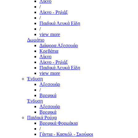
Λίκνο
/
Λίκνο - Ρηλάξ
/
Παιδικά Λευκά Είδη
/
view more
Δωμάτιο
Διάφορα Αξεσουάρ
Κρεβάτια
Λίκνο
Λίκνο - Ρηλάξ
Παιδικά Λευκά Είδη
view more
Ένδυση
Αξεσουάρ
/
Βρεφικά
Ένδυση
Αξεσουάρ
Βρεφικά
Παιδικά Ρούχα
Βρεφικά Φορμάκια
/
Γάντια - Κασκόλ - Σκούφοι