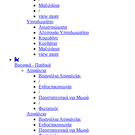
Μαξιλάρια
/
view more
Υπνοδωμάτιο
Ανωστρώματα
Αξεσουάρ Υπνοδωματίου
Κομοδίνο
Κρεβάτια
Μαξιλάρια
view more
Βρεφικά - Παιδικά
Ασφάλεια
Βραχιόλια Ασφαλείας
/
Ενδοεπικοινωνία
/
Προστατευτικά για Μωρά
/
Φωτισμός
Ασφάλεια
Βραχιόλια Ασφαλείας
Ενδοεπικοινωνία
Προστατευτικά για Μωρά