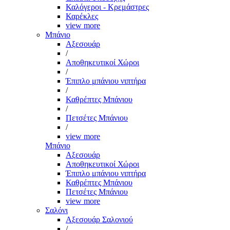
Καλόγεροι - Κρεμάστρες
Καρέκλες
view more
Μπάνιο
Αξεσουάρ
/
Αποθηκευτικοί Χώροι
/
Έπιπλο μπάνιου νιπτήρα
/
Καθρέπτες Μπάνιου
/
Πετσέτες Μπάνιου
/
view more
Μπάνιο
Αξεσουάρ
Αποθηκευτικοί Χώροι
Έπιπλο μπάνιου νιπτήρα
Καθρέπτες Μπάνιου
Πετσέτες Μπάνιου
view more
Σαλόνι
Αξεσουάρ Σαλονιού
/