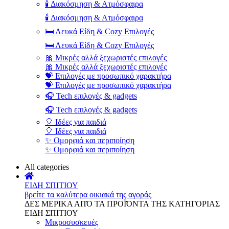
🕯️ Διακόσμηση & Ατμόσφαιρα
🕯️ Διακόσμηση & Ατμόσφαιρα
🛏️ Λευκά Είδη & Cozy Επιλογές
🛏️ Λευκά Είδη & Cozy Επιλογές
🎀 Μικρές αλλά ξεχωριστές επιλογές
🎀 Μικρές αλλά ξεχωριστές επιλογές
💝 Επιλογές με προσωπικό χαρακτήρα
💝 Επιλογές με προσωπικό χαρακτήρα
🎧 Tech επιλογές & gadgets
🎧 Tech επιλογές & gadgets
🎈 Ιδέες για παιδιά
🎈 Ιδέες για παιδιά
✨ Ομορφιά και περιποίηση
✨ Ομορφιά και περιποίηση
All categories
ΕΙΔΗ ΣΠΙΤΙΟΥ
βρείτε τα καλύτερα οικιακά της αγοράς
ΔΕΣ ΜΕΡΙΚΑ ΑΠΌ ΤΑ ΠΡΟΪΌΝΤΑ ΤΗΣ ΚΑΤΗΓΟΡΙΑΣ
ΕΙΔΗ ΣΠΙΤΙΟΥ
Μικροσυσκευές