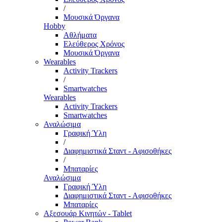
/
Μουσικά Όργανα
Hobby
Αθλήματα
Ελεύθερος Χρόνος
Μουσικά Όργανα
Wearables
Activity Trackers
/
Smartwatches
Wearables
Activity Trackers
Smartwatches
Αναλώσιμα
Γραφική Ύλη
/
Διαφημιστικά Σταντ - Αφισοθήκες
/
Μπαταρίες
Αναλώσιμα
Γραφική Ύλη
Διαφημιστικά Σταντ - Αφισοθήκες
Μπαταρίες
Αξεσουάρ Κινητών - Tablet