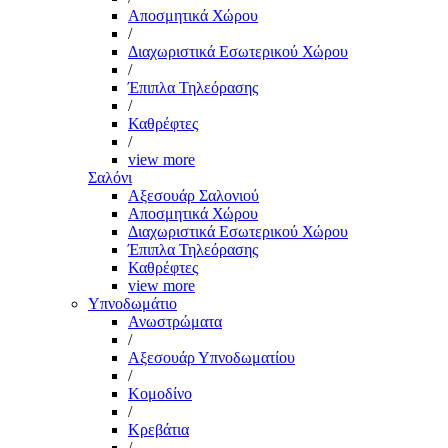
Αποσμητικά Χώρου
/
Διαχωριστικά Εσωτερικού Χώρου
/
Έπιπλα Τηλεόρασης
/
Καθρέφτες
/
view more
Σαλόνι
Αξεσουάρ Σαλονιού
Αποσμητικά Χώρου
Διαχωριστικά Εσωτερικού Χώρου
Έπιπλα Τηλεόρασης
Καθρέφτες
view more
Υπνοδωμάτιο
Ανωστρώματα
/
Αξεσουάρ Υπνοδωματίου
/
Κομοδίνο
/
Κρεβάτια
/