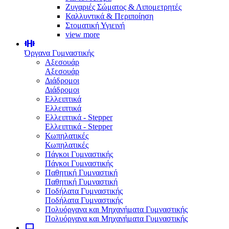
Ζυγαριές Σώματος & Λιπομετρητές
Καλλυντικά & Περιποίηση
Στοματική Υγιεινή
view more
Όργανα Γυμναστικής
Αξεσουάρ
Αξεσουάρ
Διάδρομοι
Διάδρομοι
Ελλειπτικά
Ελλειπτικά
Ελλειπτικά - Stepper
Ελλειπτικά - Stepper
Κωπηλατικές
Κωπηλατικές
Πάγκοι Γυμναστικής
Πάγκοι Γυμναστικής
Παθητική Γυμναστική
Παθητική Γυμναστική
Ποδήλατα Γυμναστικής
Ποδήλατα Γυμναστικής
Πολυόργανα και Μηχανήματα Γυμναστικής
Πολυόργανα και Μηχανήματα Γυμναστικής