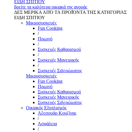
ΕΙΔΗ ΣΠΙΤΙΟΥ
βρείτε τα καλύτερα οικιακά της αγοράς
ΔΕΣ ΜΕΡΙΚΑ ΑΠΌ ΤΑ ΠΡΟΪΌΝΤΑ ΤΗΣ ΚΑΤΗΓΟΡΙΑΣ
ΕΙΔΗ ΣΠΙΤΙΟΥ
Μικροσυσκευές
Fun Cooking
/
Πρωινό
/
Συσκευές Καθαρισμού
/
Συσκευές Μαγειρικής
/
Συσκευές Σιδερώματος
Μικροσυσκευές
Fun Cooking
Πρωινό
Συσκευές Καθαρισμού
Συσκευές Μαγειρικής
Συσκευές Σιδερώματος
Οικιακός Εξοπλισμός
Αξεσουάρ Κουζίνας
/
Ασφάλεια
/