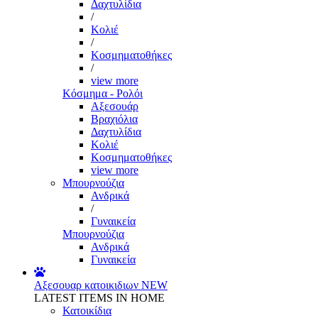
Δαχτυλίδια
/
Κολιέ
/
Κοσμηματοθήκες
/
view more
Κόσμημα - Ρολόι
Αξεσουάρ
Βραχιόλια
Δαχτυλίδια
Κολιέ
Κοσμηματοθήκες
view more
Μπουρνούζια
Ανδρικά
/
Γυναικεία
Μπουρνούζια
Ανδρικά
Γυναικεία
Αξεσουαρ κατοικιδιων
NEW
LATEST ITEMS IN HOME
Κατοικίδια