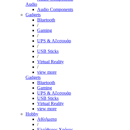
Audio
Audio Components
Gadgets
Bluetooth
/
Gaming
/
UPS & Αξεσουάρ
/
USB Sticks
/
Virtual Reality
/
view more
Gadgets
Bluetooth
Gaming
UPS & Αξεσουάρ
USB Sticks
Virtual Reality
view more
Hobby
Αθλήματα
/
Ελεύθερος Χρόνος