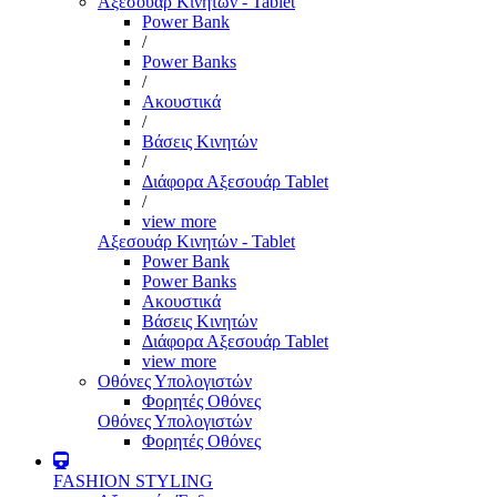
Αξεσουάρ Κινητών - Tablet
Power Bank
/
Power Banks
/
Ακουστικά
/
Βάσεις Κινητών
/
Διάφορα Αξεσουάρ Tablet
/
view more
Αξεσουάρ Κινητών - Tablet
Power Bank
Power Banks
Ακουστικά
Βάσεις Κινητών
Διάφορα Αξεσουάρ Tablet
view more
Οθόνες Υπολογιστών
Φορητές Οθόνες
Οθόνες Υπολογιστών
Φορητές Οθόνες
FASHION STYLING