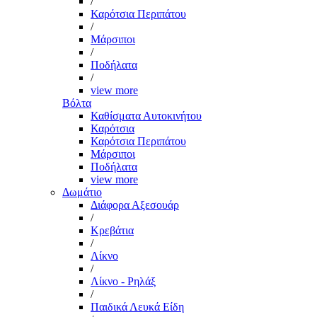
/
Καρότσια Περιπάτου
/
Μάρσιποι
/
Ποδήλατα
/
view more
Βόλτα
Καθίσματα Αυτοκινήτου
Καρότσια
Καρότσια Περιπάτου
Μάρσιποι
Ποδήλατα
view more
Δωμάτιο
Διάφορα Αξεσουάρ
/
Κρεβάτια
/
Λίκνο
/
Λίκνο - Ρηλάξ
/
Παιδικά Λευκά Είδη