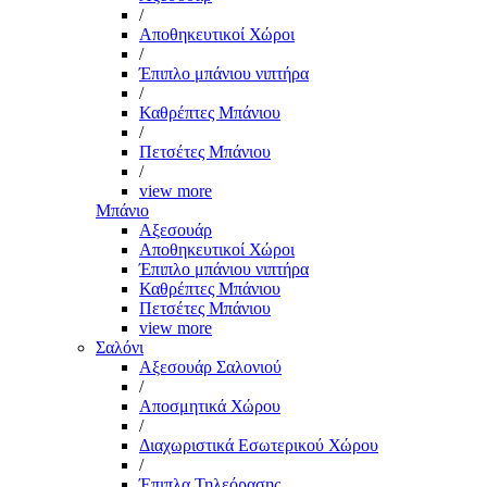
/
Αποθηκευτικοί Χώροι
/
Έπιπλο μπάνιου νιπτήρα
/
Καθρέπτες Μπάνιου
/
Πετσέτες Μπάνιου
/
view more
Μπάνιο
Αξεσουάρ
Αποθηκευτικοί Χώροι
Έπιπλο μπάνιου νιπτήρα
Καθρέπτες Μπάνιου
Πετσέτες Μπάνιου
view more
Σαλόνι
Αξεσουάρ Σαλονιού
/
Αποσμητικά Χώρου
/
Διαχωριστικά Εσωτερικού Χώρου
/
Έπιπλα Τηλεόρασης