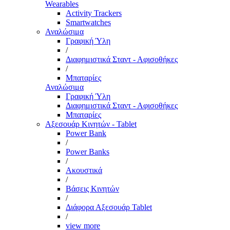
Wearables
Activity Trackers
Smartwatches
Αναλώσιμα
Γραφική Ύλη
/
Διαφημιστικά Σταντ - Αφισοθήκες
/
Μπαταρίες
Αναλώσιμα
Γραφική Ύλη
Διαφημιστικά Σταντ - Αφισοθήκες
Μπαταρίες
Αξεσουάρ Κινητών - Tablet
Power Bank
/
Power Banks
/
Ακουστικά
/
Βάσεις Κινητών
/
Διάφορα Αξεσουάρ Tablet
/
view more