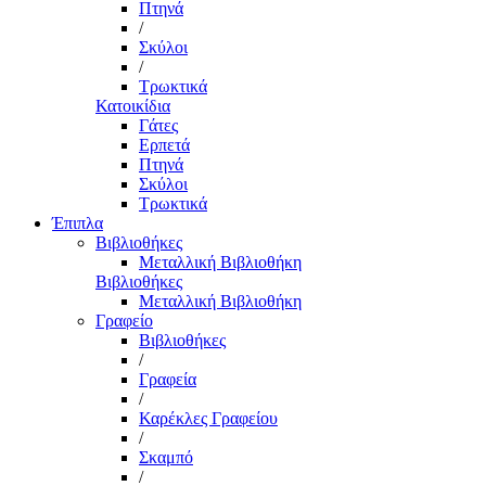
Πτηνά
/
Σκύλοι
/
Τρωκτικά
Κατοικίδια
Γάτες
Ερπετά
Πτηνά
Σκύλοι
Τρωκτικά
Έπιπλα
Βιβλιοθήκες
Μεταλλική Βιβλιοθήκη
Βιβλιοθήκες
Μεταλλική Βιβλιοθήκη
Γραφείο
Βιβλιοθήκες
/
Γραφεία
/
Καρέκλες Γραφείου
/
Σκαμπό
/