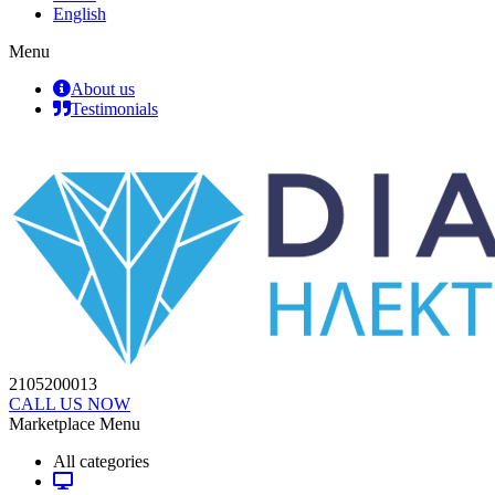
English
Menu
About us
Testimonials
2105200013
CALL US NOW
Marketplace Menu
All categories