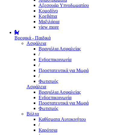
Αξεσουάρ Υπνοδωματίου
Κομοδίνο
Κρεβάτια
Μαξιλάρια
view more
Βρεφικά - Παιδικά
Ασφάλεια
Βραχιόλια Ασφαλείας
/
Ενδοεπικοινωνία
/
Προστατευτικά για Μωρά
/
Φωτισμός
Ασφάλεια
Βραχιόλια Ασφαλείας
Ενδοεπικοινωνία
Προστατευτικά για Μωρά
Φωτισμός
Βόλτα
Καθίσματα Αυτοκινήτου
/
Καρότσια