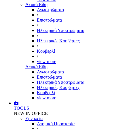
Λευκά Είδη
Ανωστρώματα
/
Επιστρώματα
/
Ηλεκτρικά Υποστρώματα
/
Ηλεκτρικές Κουβέρτες
/
Κουβερλί
/
view more
Λευκά Είδη
Ανωστρώματα
Επιστρώματα
Ηλεκτρικά Υποστρώματα
Ηλεκτρικές Κουβέρτες
Κουβερλί
view more
TOOLS
NEW IN OFFICE
Εργαλεία
Aτομική Προστασία
/