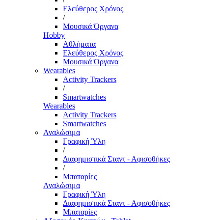
Ελεύθερος Χρόνος
/
Μουσικά Όργανα
Hobby
Αθλήματα
Ελεύθερος Χρόνος
Μουσικά Όργανα
Wearables
Activity Trackers
/
Smartwatches
Wearables
Activity Trackers
Smartwatches
Αναλώσιμα
Γραφική Ύλη
/
Διαφημιστικά Σταντ - Αφισοθήκες
/
Μπαταρίες
Αναλώσιμα
Γραφική Ύλη
Διαφημιστικά Σταντ - Αφισοθήκες
Μπαταρίες