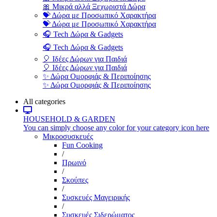
🎀 Μικρά αλλά Ξεχωριστά Δώρα
💝 Δώρα με Προσωπικό Χαρακτήρα
💝 Δώρα με Προσωπικό Χαρακτήρα
🎧 Tech Δώρα & Gadgets
🎧 Tech Δώρα & Gadgets
🎈 Ιδέες Δώρων για Παιδιά
🎈 Ιδέες Δώρων για Παιδιά
✨ Δώρα Ομορφιάς & Περιποίησης
✨ Δώρα Ομορφιάς & Περιποίησης
All categories
HOUSEHOLD & GARDEN
You can simply choose any color for your category icon here
Μικροσυσκευές
Fun Cooking
/
Πρωινό
/
Σκούπες
/
Συσκευές Μαγειρικής
/
Συσκευές Σιδερώματος