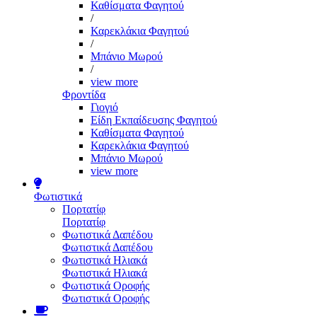
Καθίσματα Φαγητού
/
Καρεκλάκια Φαγητού
/
Μπάνιο Μωρού
/
view more
Φροντίδα
Γιογιό
Είδη Εκπαίδευσης Φαγητού
Καθίσματα Φαγητού
Καρεκλάκια Φαγητού
Μπάνιο Μωρού
view more
Φωτιστικά
Πορτατίφ
Πορτατίφ
Φωτιστικά Δαπέδου
Φωτιστικά Δαπέδου
Φωτιστικά Ηλιακά
Φωτιστικά Ηλιακά
Φωτιστικά Οροφής
Φωτιστικά Οροφής