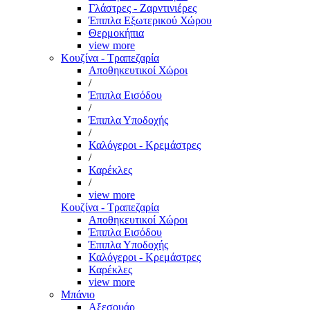
Γλάστρες - Ζαρντινιέρες
Έπιπλα Εξωτερικού Χώρου
Θερμοκήπια
view more
Κουζίνα - Τραπεζαρία
Αποθηκευτικοί Χώροι
/
Έπιπλα Εισόδου
/
Έπιπλα Υποδοχής
/
Καλόγεροι - Κρεμάστρες
/
Καρέκλες
/
view more
Κουζίνα - Τραπεζαρία
Αποθηκευτικοί Χώροι
Έπιπλα Εισόδου
Έπιπλα Υποδοχής
Καλόγεροι - Κρεμάστρες
Καρέκλες
view more
Μπάνιο
Αξεσουάρ