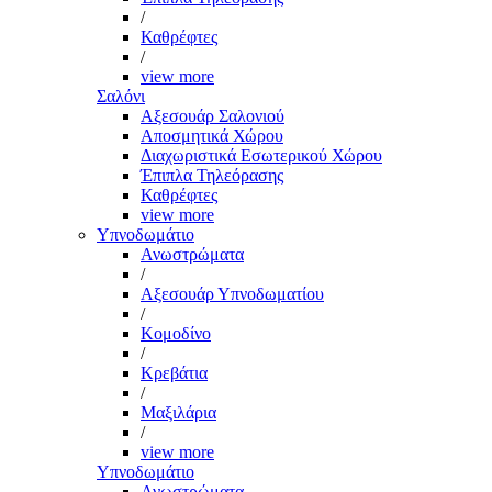
/
Καθρέφτες
/
view more
Σαλόνι
Αξεσουάρ Σαλονιού
Αποσμητικά Χώρου
Διαχωριστικά Εσωτερικού Χώρου
Έπιπλα Τηλεόρασης
Καθρέφτες
view more
Υπνοδωμάτιο
Ανωστρώματα
/
Αξεσουάρ Υπνοδωματίου
/
Κομοδίνο
/
Κρεβάτια
/
Μαξιλάρια
/
view more
Υπνοδωμάτιο
Ανωστρώματα