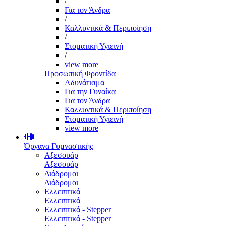
/
Για τον Άνδρα
/
Καλλυντικά & Περιποίηση
/
Στοματική Υγιεινή
/
view more
Προσωπική Φροντίδα
Αδυνάτισμα
Για την Γυναίκα
Για τον Άνδρα
Καλλυντικά & Περιποίηση
Στοματική Υγιεινή
view more
Όργανα Γυμναστικής
Αξεσουάρ
Αξεσουάρ
Διάδρομοι
Διάδρομοι
Ελλειπτικά
Ελλειπτικά
Ελλειπτικά - Stepper
Ελλειπτικά - Stepper