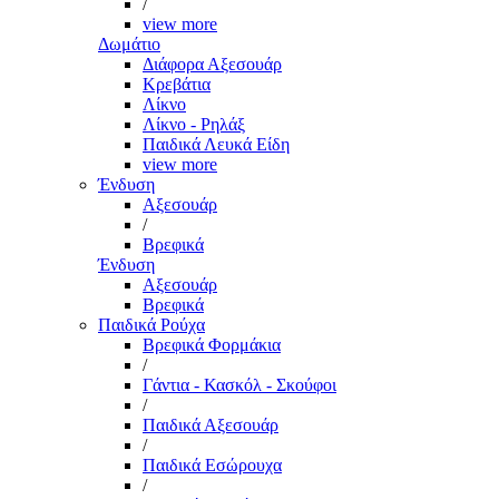
/
view more
Δωμάτιο
Διάφορα Αξεσουάρ
Κρεβάτια
Λίκνο
Λίκνο - Ρηλάξ
Παιδικά Λευκά Είδη
view more
Ένδυση
Αξεσουάρ
/
Βρεφικά
Ένδυση
Αξεσουάρ
Βρεφικά
Παιδικά Ρούχα
Βρεφικά Φορμάκια
/
Γάντια - Κασκόλ - Σκούφοι
/
Παιδικά Αξεσουάρ
/
Παιδικά Εσώρουχα
/