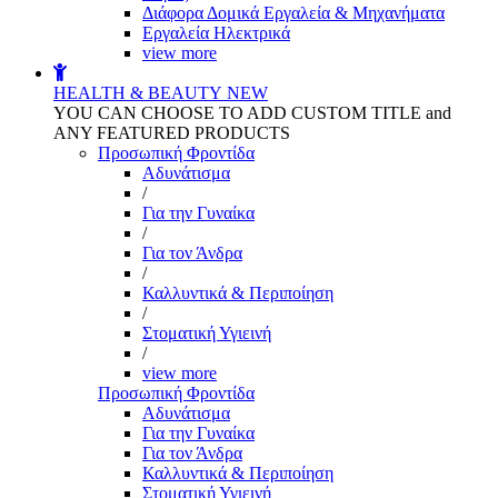
Διάφορα Δομικά Εργαλεία & Μηχανήματα
Εργαλεία Ηλεκτρικά
view more
HEALTH & BEAUTY
NEW
YOU CAN CHOOSE TO ADD CUSTOM TITLE and
ANY FEATURED PRODUCTS
Προσωπική Φροντίδα
Αδυνάτισμα
/
Για την Γυναίκα
/
Για τον Άνδρα
/
Καλλυντικά & Περιποίηση
/
Στοματική Υγιεινή
/
view more
Προσωπική Φροντίδα
Αδυνάτισμα
Για την Γυναίκα
Για τον Άνδρα
Καλλυντικά & Περιποίηση
Στοματική Υγιεινή