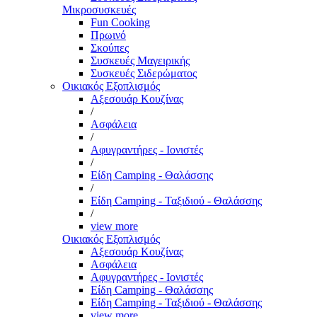
Μικροσυσκευές
Fun Cooking
Πρωινό
Σκούπες
Συσκευές Μαγειρικής
Συσκευές Σιδερώματος
Οικιακός Εξοπλισμός
Αξεσουάρ Κουζίνας
/
Ασφάλεια
/
Αφυγραντήρες - Ιονιστές
/
Είδη Camping - Θαλάσσης
/
Είδη Camping - Ταξιδιού - Θαλάσσης
/
view more
Οικιακός Εξοπλισμός
Αξεσουάρ Κουζίνας
Ασφάλεια
Αφυγραντήρες - Ιονιστές
Είδη Camping - Θαλάσσης
Είδη Camping - Ταξιδιού - Θαλάσσης
view more