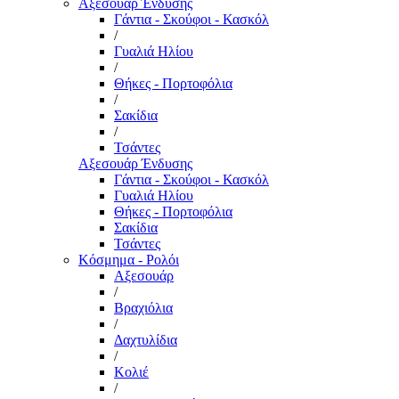
Αξεσουάρ Ένδυσης
Γάντια - Σκούφοι - Κασκόλ
/
Γυαλιά Ηλίου
/
Θήκες - Πορτοφόλια
/
Σακίδια
/
Τσάντες
Αξεσουάρ Ένδυσης
Γάντια - Σκούφοι - Κασκόλ
Γυαλιά Ηλίου
Θήκες - Πορτοφόλια
Σακίδια
Τσάντες
Κόσμημα - Ρολόι
Αξεσουάρ
/
Βραχιόλια
/
Δαχτυλίδια
/
Κολιέ
/