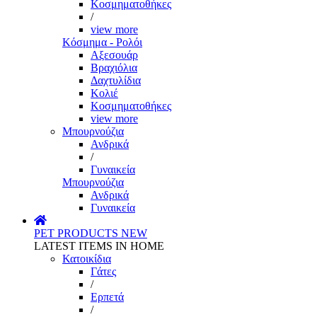
Κοσμηματοθήκες
/
view more
Κόσμημα - Ρολόι
Αξεσουάρ
Βραχιόλια
Δαχτυλίδια
Κολιέ
Κοσμηματοθήκες
view more
Μπουρνούζια
Ανδρικά
/
Γυναικεία
Μπουρνούζια
Ανδρικά
Γυναικεία
PET PRODUCTS
NEW
LATEST ITEMS IN HOME
Κατοικίδια
Γάτες
/
Ερπετά
/