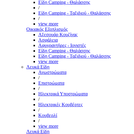
Είδη Camping - Θαλάσσης
/
Είδη Camping - Ταξιδιού - Θαλάσσης
/
view more
Οικιακός Εξοπλισμός
Αξεσουάρ Κουζίνας
Ασφάλεια
Αφυγραντήρες - Ιονιστές
Είδη Camping - Θαλάσσης
Είδη Camping - Ταξιδιού - Θαλάσσης
view more
Λευκά Είδη
Ανωστρώματα
/
Επιστρώματα
/
Ηλεκτρικά Υποστρώματα
/
Ηλεκτρικές Κουβέρτες
/
Κουβερλί
/
view more
Λευκά Είδη