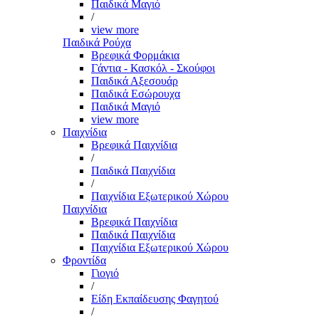
Παιδικά Μαγιό
/
view more
Παιδικά Ρούχα
Βρεφικά Φορμάκια
Γάντια - Κασκόλ - Σκούφοι
Παιδικά Αξεσουάρ
Παιδικά Εσώρουχα
Παιδικά Μαγιό
view more
Παιχνίδια
Βρεφικά Παιχνίδια
/
Παιδικά Παιχνίδια
/
Παιχνίδια Εξωτερικού Χώρου
Παιχνίδια
Βρεφικά Παιχνίδια
Παιδικά Παιχνίδια
Παιχνίδια Εξωτερικού Χώρου
Φροντίδα
Γιογιό
/
Είδη Εκπαίδευσης Φαγητού
/