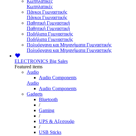
Κωπηλατικές
Κωπηλατικές
Πάγκοι Γυμναστικής
Πάγκοι Γυμναστικής
Παθητική Γυμναστική
Παθητική Γυμναστική
Ποδήλατα Γυμναστικής
Ποδήλατα Γυμναστικής
Πολυόργανα και Μηχανήματα Γυμναστικής
Πολυόργανα και Μηχανήματα Γυμναστικής
ELECTRONICS
Big Sales
Featured items
Audio
Audio Components
Audio
Audio Components
Gadgets
Bluetooth
/
Gaming
/
UPS & Αξεσουάρ
/
USB Sticks