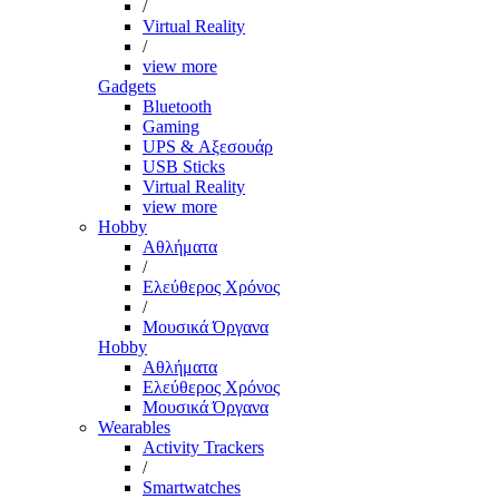
/
Virtual Reality
/
view more
Gadgets
Bluetooth
Gaming
UPS & Αξεσουάρ
USB Sticks
Virtual Reality
view more
Hobby
Αθλήματα
/
Ελεύθερος Χρόνος
/
Μουσικά Όργανα
Hobby
Αθλήματα
Ελεύθερος Χρόνος
Μουσικά Όργανα
Wearables
Activity Trackers
/
Smartwatches