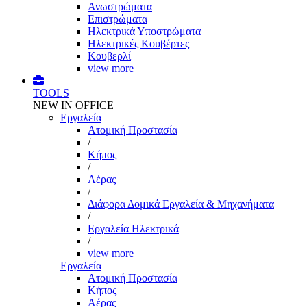
Ανωστρώματα
Επιστρώματα
Ηλεκτρικά Υποστρώματα
Ηλεκτρικές Κουβέρτες
Κουβερλί
view more
TOOLS
NEW IN OFFICE
Εργαλεία
Aτομική Προστασία
/
Kήπος
/
Αέρας
/
Διάφορα Δομικά Εργαλεία & Μηχανήματα
/
Εργαλεία Ηλεκτρικά
/
view more
Εργαλεία
Aτομική Προστασία
Kήπος
Αέρας