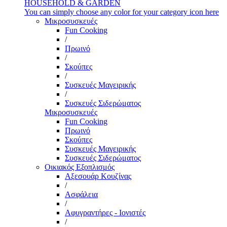
HOUSEHOLD & GARDEN
You can simply choose any color for your category icon here
Μικροσυσκευές
Fun Cooking
/
Πρωινό
/
Σκούπες
/
Συσκευές Μαγειρικής
/
Συσκευές Σιδερώματος
Μικροσυσκευές
Fun Cooking
Πρωινό
Σκούπες
Συσκευές Μαγειρικής
Συσκευές Σιδερώματος
Οικιακός Εξοπλισμός
Αξεσουάρ Κουζίνας
/
Ασφάλεια
/
Αφυγραντήρες - Ιονιστές
/