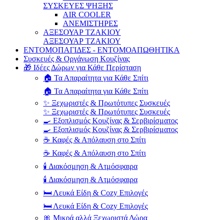
ΣΥΣΚΕΥΕΣ ΨΗΞΗΣ
AIR COOLER
ΑΝΕΜΙΣΤΗΡΕΣ
ΑΞΕΣΟΥΑΡ ΤΖΑΚΙΟΥ
ΑΞΕΣΟΥΑΡ ΤΖΑΚΙΟΥ
ΕΝΤΟΜΟΠΑΓΙΔΕΣ - ΕΝΤΟΜΟΑΠΩΘΗΤΙΚΑ
Συσκευές & Οργάνωση Κουζίνας
🎁 Ιδέες Δώρων για Κάθε Περίσταση
🏠 Τα Απαραίτητα για Κάθε Σπίτι
🏠 Τα Απαραίτητα για Κάθε Σπίτι
✨ Ξεχωριστές & Πρωτότυπες Συσκευές
✨ Ξεχωριστές & Πρωτότυπες Συσκευές
🍳 Εξοπλισμός Κουζίνας & Σερβιρίσματος
🍳 Εξοπλισμός Κουζίνας & Σερβιρίσματος
☕ Καφές & Απόλαυση στο Σπίτι
☕ Καφές & Απόλαυση στο Σπίτι
🕯️ Διακόσμηση & Ατμόσφαιρα
🕯️ Διακόσμηση & Ατμόσφαιρα
🛏️ Λευκά Είδη & Cozy Επιλογές
🛏️ Λευκά Είδη & Cozy Επιλογές
🎀 Μικρά αλλά Ξεχωριστά Δώρα