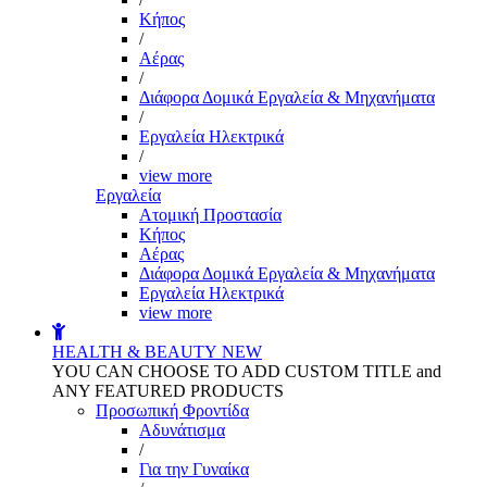
Kήπος
/
Αέρας
/
Διάφορα Δομικά Εργαλεία & Μηχανήματα
/
Εργαλεία Ηλεκτρικά
/
view more
Εργαλεία
Aτομική Προστασία
Kήπος
Αέρας
Διάφορα Δομικά Εργαλεία & Μηχανήματα
Εργαλεία Ηλεκτρικά
view more
HEALTH & BEAUTY
NEW
YOU CAN CHOOSE TO ADD CUSTOM TITLE and
ANY FEATURED PRODUCTS
Προσωπική Φροντίδα
Αδυνάτισμα
/
Για την Γυναίκα