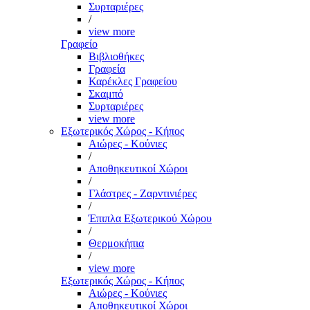
Συρταριέρες
/
view more
Γραφείο
Βιβλιοθήκες
Γραφεία
Καρέκλες Γραφείου
Σκαμπό
Συρταριέρες
view more
Εξωτερικός Χώρος - Κήπος
Αιώρες - Κούνιες
/
Αποθηκευτικοί Χώροι
/
Γλάστρες - Ζαρντινιέρες
/
Έπιπλα Εξωτερικού Χώρου
/
Θερμοκήπια
/
view more
Εξωτερικός Χώρος - Κήπος
Αιώρες - Κούνιες
Αποθηκευτικοί Χώροι