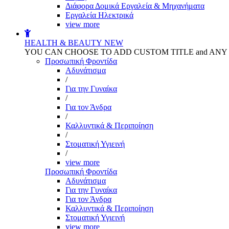
Διάφορα Δομικά Εργαλεία & Μηχανήματα
Εργαλεία Ηλεκτρικά
view more
HEALTH & BEAUTY
NEW
YOU CAN CHOOSE TO ADD CUSTOM TITLE and AN
Προσωπική Φροντίδα
Αδυνάτισμα
/
Για την Γυναίκα
/
Για τον Άνδρα
/
Καλλυντικά & Περιποίηση
/
Στοματική Υγιεινή
/
view more
Προσωπική Φροντίδα
Αδυνάτισμα
Για την Γυναίκα
Για τον Άνδρα
Καλλυντικά & Περιποίηση
Στοματική Υγιεινή
view more