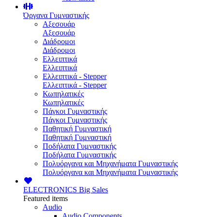
Όργανα Γυμναστικής
Αξεσουάρ
Αξεσουάρ
Διάδρομοι
Διάδρομοι
Ελλειπτικά
Ελλειπτικά
Ελλειπτικά - Stepper
Ελλειπτικά - Stepper
Κωπηλατικές
Κωπηλατικές
Πάγκοι Γυμναστικής
Πάγκοι Γυμναστικής
Παθητική Γυμναστική
Παθητική Γυμναστική
Ποδήλατα Γυμναστικής
Ποδήλατα Γυμναστικής
Πολυόργανα και Μηχανήματα Γυμναστικής
Πολυόργανα και Μηχανήματα Γυμναστικής
ELECTRONICS
Big Sales
Featured items
Audio
Audio Components