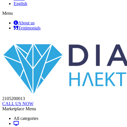
English
Menu
About us
Testimonials
2105200013
CALL US NOW
Marketplace Menu
All categories