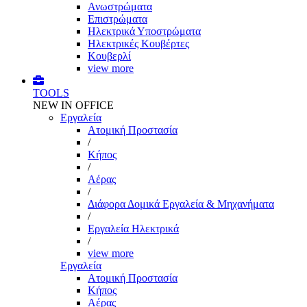
Ανωστρώματα
Επιστρώματα
Ηλεκτρικά Υποστρώματα
Ηλεκτρικές Κουβέρτες
Κουβερλί
view more
TOOLS
NEW IN OFFICE
Εργαλεία
Aτομική Προστασία
/
Kήπος
/
Αέρας
/
Διάφορα Δομικά Εργαλεία & Μηχανήματα
/
Εργαλεία Ηλεκτρικά
/
view more
Εργαλεία
Aτομική Προστασία
Kήπος
Αέρας