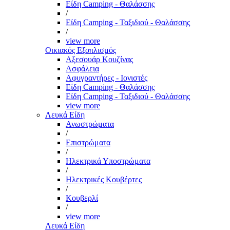
Είδη Camping - Θαλάσσης
/
Είδη Camping - Ταξιδιού - Θαλάσσης
/
view more
Οικιακός Εξοπλισμός
Αξεσουάρ Κουζίνας
Ασφάλεια
Αφυγραντήρες - Ιονιστές
Είδη Camping - Θαλάσσης
Είδη Camping - Ταξιδιού - Θαλάσσης
view more
Λευκά Είδη
Ανωστρώματα
/
Επιστρώματα
/
Ηλεκτρικά Υποστρώματα
/
Ηλεκτρικές Κουβέρτες
/
Κουβερλί
/
view more
Λευκά Είδη