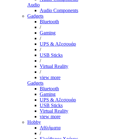
Audio
Audio Components
Gadgets
Bluetooth
/
Gaming
/
UPS & Αξεσουάρ
/
USB Sticks
/
Virtual Reality
/
view more
Gadgets
Bluetooth
Gaming
UPS & Αξεσουάρ
USB Sticks
Virtual Reality
view more
Hobby
Αθλήματα
/
Ελεύθερος Χρόνος