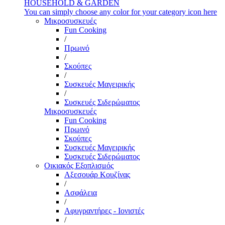
HOUSEHOLD & GARDEN
You can simply choose any color for your category icon here
Μικροσυσκευές
Fun Cooking
/
Πρωινό
/
Σκούπες
/
Συσκευές Μαγειρικής
/
Συσκευές Σιδερώματος
Μικροσυσκευές
Fun Cooking
Πρωινό
Σκούπες
Συσκευές Μαγειρικής
Συσκευές Σιδερώματος
Οικιακός Εξοπλισμός
Αξεσουάρ Κουζίνας
/
Ασφάλεια
/
Αφυγραντήρες - Ιονιστές
/