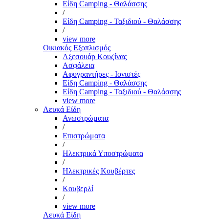
Είδη Camping - Θαλάσσης
/
Είδη Camping - Ταξιδιού - Θαλάσσης
/
view more
Οικιακός Εξοπλισμός
Αξεσουάρ Κουζίνας
Ασφάλεια
Αφυγραντήρες - Ιονιστές
Είδη Camping - Θαλάσσης
Είδη Camping - Ταξιδιού - Θαλάσσης
view more
Λευκά Είδη
Ανωστρώματα
/
Επιστρώματα
/
Ηλεκτρικά Υποστρώματα
/
Ηλεκτρικές Κουβέρτες
/
Κουβερλί
/
view more
Λευκά Είδη