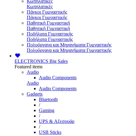
Κωπηλατικές
Κωπηλατικές
Πάγκοι Γυμναστικής
Πάγκοι Γυμναστικής
Παθητική Γυμναστική
Παθητική Γυμναστική
Ποδήλατα Γυμναστικής
Ποδήλατα Γυμναστικής
Πολυόργανα και Μηχανήματα Γυμναστικής
Πολυόργανα και Μηχανήματα Γυμναστικής
ELECTRONICS
Big Sales
Featured items
Audio
Audio Components
Audio
Audio Components
Gadgets
Bluetooth
/
Gaming
/
UPS & Αξεσουάρ
/
USB Sticks