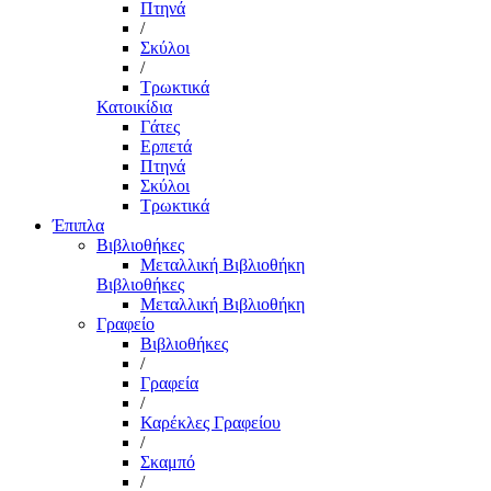
Πτηνά
/
Σκύλοι
/
Τρωκτικά
Κατοικίδια
Γάτες
Ερπετά
Πτηνά
Σκύλοι
Τρωκτικά
Έπιπλα
Βιβλιοθήκες
Μεταλλική Βιβλιοθήκη
Βιβλιοθήκες
Μεταλλική Βιβλιοθήκη
Γραφείο
Βιβλιοθήκες
/
Γραφεία
/
Καρέκλες Γραφείου
/
Σκαμπό
/