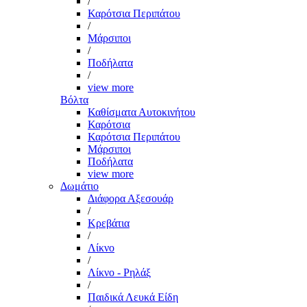
/
Καρότσια Περιπάτου
/
Μάρσιποι
/
Ποδήλατα
/
view more
Βόλτα
Καθίσματα Αυτοκινήτου
Καρότσια
Καρότσια Περιπάτου
Μάρσιποι
Ποδήλατα
view more
Δωμάτιο
Διάφορα Αξεσουάρ
/
Κρεβάτια
/
Λίκνο
/
Λίκνο - Ρηλάξ
/
Παιδικά Λευκά Είδη