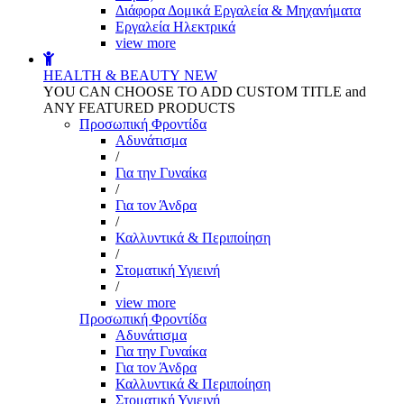
Διάφορα Δομικά Εργαλεία & Μηχανήματα
Εργαλεία Ηλεκτρικά
view more
HEALTH & BEAUTY
NEW
YOU CAN CHOOSE TO ADD CUSTOM TITLE and
ANY FEATURED PRODUCTS
Προσωπική Φροντίδα
Αδυνάτισμα
/
Για την Γυναίκα
/
Για τον Άνδρα
/
Καλλυντικά & Περιποίηση
/
Στοματική Υγιεινή
/
view more
Προσωπική Φροντίδα
Αδυνάτισμα
Για την Γυναίκα
Για τον Άνδρα
Καλλυντικά & Περιποίηση
Στοματική Υγιεινή