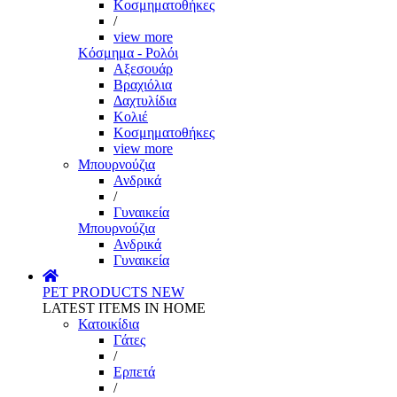
Κοσμηματοθήκες
/
view more
Κόσμημα - Ρολόι
Αξεσουάρ
Βραχιόλια
Δαχτυλίδια
Κολιέ
Κοσμηματοθήκες
view more
Μπουρνούζια
Ανδρικά
/
Γυναικεία
Μπουρνούζια
Ανδρικά
Γυναικεία
PET PRODUCTS
NEW
LATEST ITEMS IN HOME
Κατοικίδια
Γάτες
/
Ερπετά
/