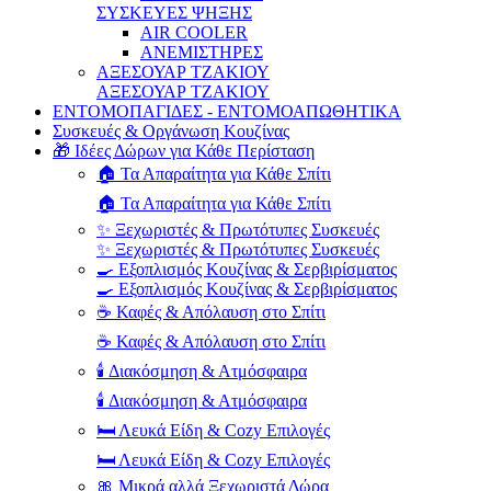
ΣΥΣΚΕΥΕΣ ΨΗΞΗΣ
AIR COOLER
ΑΝΕΜΙΣΤΗΡΕΣ
ΑΞΕΣΟΥΑΡ ΤΖΑΚΙΟΥ
ΑΞΕΣΟΥΑΡ ΤΖΑΚΙΟΥ
ΕΝΤΟΜΟΠΑΓΙΔΕΣ - ΕΝΤΟΜΟΑΠΩΘΗΤΙΚΑ
Συσκευές & Οργάνωση Κουζίνας
🎁 Ιδέες Δώρων για Κάθε Περίσταση
🏠 Τα Απαραίτητα για Κάθε Σπίτι
🏠 Τα Απαραίτητα για Κάθε Σπίτι
✨ Ξεχωριστές & Πρωτότυπες Συσκευές
✨ Ξεχωριστές & Πρωτότυπες Συσκευές
🍳 Εξοπλισμός Κουζίνας & Σερβιρίσματος
🍳 Εξοπλισμός Κουζίνας & Σερβιρίσματος
☕ Καφές & Απόλαυση στο Σπίτι
☕ Καφές & Απόλαυση στο Σπίτι
🕯️ Διακόσμηση & Ατμόσφαιρα
🕯️ Διακόσμηση & Ατμόσφαιρα
🛏️ Λευκά Είδη & Cozy Επιλογές
🛏️ Λευκά Είδη & Cozy Επιλογές
🎀 Μικρά αλλά Ξεχωριστά Δώρα