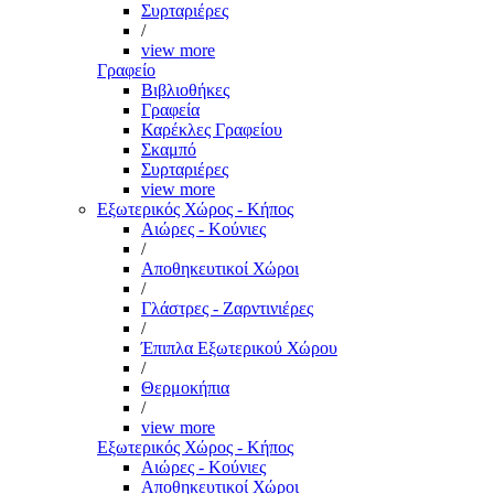
Συρταριέρες
/
view more
Γραφείο
Βιβλιοθήκες
Γραφεία
Καρέκλες Γραφείου
Σκαμπό
Συρταριέρες
view more
Εξωτερικός Χώρος - Κήπος
Αιώρες - Κούνιες
/
Αποθηκευτικοί Χώροι
/
Γλάστρες - Ζαρντινιέρες
/
Έπιπλα Εξωτερικού Χώρου
/
Θερμοκήπια
/
view more
Εξωτερικός Χώρος - Κήπος
Αιώρες - Κούνιες
Αποθηκευτικοί Χώροι