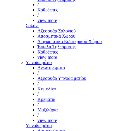
/
Καθρέφτες
/
view more
Σαλόνι
Αξεσουάρ Σαλονιού
Αποσμητικά Χώρου
Διαχωριστικά Εσωτερικού Χώρου
Έπιπλα Τηλεόρασης
Καθρέφτες
view more
Υπνοδωμάτιο
Ανωστρώματα
/
Αξεσουάρ Υπνοδωματίου
/
Κομοδίνο
/
Κρεβάτια
/
Μαξιλάρια
/
view more
Υπνοδωμάτιο
Ανωστρώματα