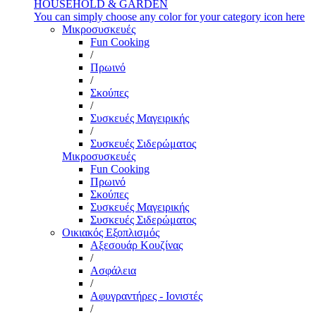
HOUSEHOLD & GARDEN
You can simply choose any color for your category icon here
Μικροσυσκευές
Fun Cooking
/
Πρωινό
/
Σκούπες
/
Συσκευές Μαγειρικής
/
Συσκευές Σιδερώματος
Μικροσυσκευές
Fun Cooking
Πρωινό
Σκούπες
Συσκευές Μαγειρικής
Συσκευές Σιδερώματος
Οικιακός Εξοπλισμός
Αξεσουάρ Κουζίνας
/
Ασφάλεια
/
Αφυγραντήρες - Ιονιστές
/