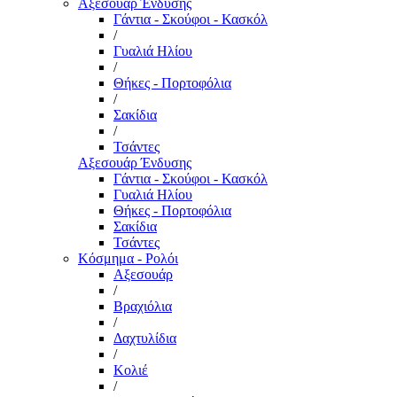
Αξεσουάρ Ένδυσης
Γάντια - Σκούφοι - Κασκόλ
/
Γυαλιά Ηλίου
/
Θήκες - Πορτοφόλια
/
Σακίδια
/
Τσάντες
Αξεσουάρ Ένδυσης
Γάντια - Σκούφοι - Κασκόλ
Γυαλιά Ηλίου
Θήκες - Πορτοφόλια
Σακίδια
Τσάντες
Κόσμημα - Ρολόι
Αξεσουάρ
/
Βραχιόλια
/
Δαχτυλίδια
/
Κολιέ
/