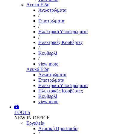
Λευκά Είδη
Ανωστρώματα
/
Επιστρώματα
/
Ηλεκτρικά Υποστρώματα
/
Ηλεκτρικές Κουβέρτες
/
Κουβερλί
/
view more
Λευκά Είδη
Ανωστρώματα
Επιστρώματα
Ηλεκτρικά Υποστρώματα
Ηλεκτρικές Κουβέρτες
Κουβερλί
view more
TOOLS
NEW IN OFFICE
Εργαλεία
Aτομική Προστασία
/