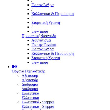
/
Για τον Άνδρα
/
Καλλυντικά & Περιποίηση
/
Στοματική Υγιεινή
/
view more
Προσωπική Φροντίδα
Αδυνάτισμα
Για την Γυναίκα
Για τον Άνδρα
Καλλυντικά & Περιποίηση
Στοματική Υγιεινή
view more
Όργανα Γυμναστικής
Αξεσουάρ
Αξεσουάρ
Διάδρομοι
Διάδρομοι
Ελλειπτικά
Ελλειπτικά
Ελλειπτικά - Stepper
Ελλειπτικά - Stepper