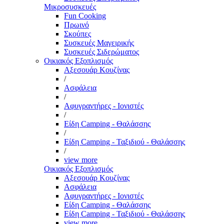
Μικροσυσκευές
Fun Cooking
Πρωινό
Σκούπες
Συσκευές Μαγειρικής
Συσκευές Σιδερώματος
Οικιακός Εξοπλισμός
Αξεσουάρ Κουζίνας
/
Ασφάλεια
/
Αφυγραντήρες - Ιονιστές
/
Είδη Camping - Θαλάσσης
/
Είδη Camping - Ταξιδιού - Θαλάσσης
/
view more
Οικιακός Εξοπλισμός
Αξεσουάρ Κουζίνας
Ασφάλεια
Αφυγραντήρες - Ιονιστές
Είδη Camping - Θαλάσσης
Είδη Camping - Ταξιδιού - Θαλάσσης
view more