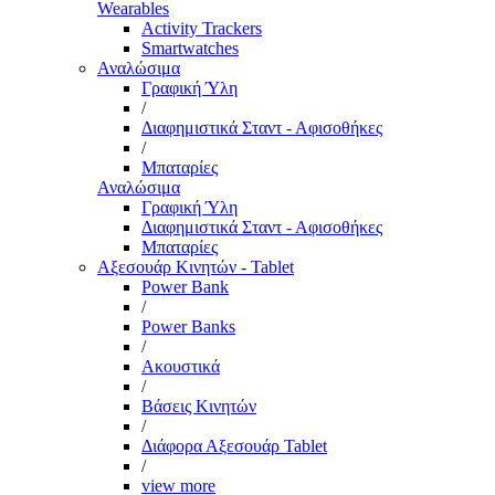
Wearables
Activity Trackers
Smartwatches
Αναλώσιμα
Γραφική Ύλη
/
Διαφημιστικά Σταντ - Αφισοθήκες
/
Μπαταρίες
Αναλώσιμα
Γραφική Ύλη
Διαφημιστικά Σταντ - Αφισοθήκες
Μπαταρίες
Αξεσουάρ Κινητών - Tablet
Power Bank
/
Power Banks
/
Ακουστικά
/
Βάσεις Κινητών
/
Διάφορα Αξεσουάρ Tablet
/
view more