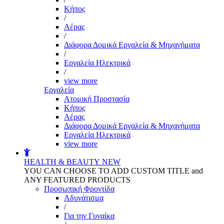
Kήπος
/
Αέρας
/
Διάφορα Δομικά Εργαλεία & Μηχανήματα
/
Εργαλεία Ηλεκτρικά
/
view more
Εργαλεία
Aτομική Προστασία
Kήπος
Αέρας
Διάφορα Δομικά Εργαλεία & Μηχανήματα
Εργαλεία Ηλεκτρικά
view more
HEALTH & BEAUTY
NEW
YOU CAN CHOOSE TO ADD CUSTOM TITLE and
ANY FEATURED PRODUCTS
Προσωπική Φροντίδα
Αδυνάτισμα
/
Για την Γυναίκα