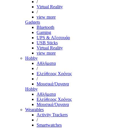
/
Virtual Reality
/
view more
Gadgets
Bluetooth
Gaming
UPS & Αξεσουάρ
USB Sticks
Virtual Reality
view more
Hobby
Αθλήματα
/
Ελεύθερος Χρόνος
/
Μουσικά Όργανα
Hobby
Αθλήματα
Ελεύθερος Χρόνος
Μουσικά Όργανα
Wearables
Activity Trackers
/
Smartwatches