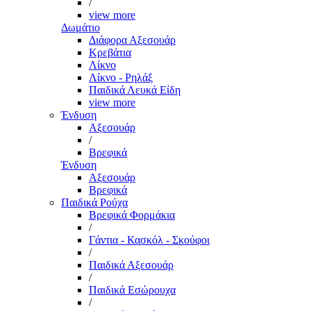
/
view more
Δωμάτιο
Διάφορα Αξεσουάρ
Κρεβάτια
Λίκνο
Λίκνο - Ρηλάξ
Παιδικά Λευκά Είδη
view more
Ένδυση
Αξεσουάρ
/
Βρεφικά
Ένδυση
Αξεσουάρ
Βρεφικά
Παιδικά Ρούχα
Βρεφικά Φορμάκια
/
Γάντια - Κασκόλ - Σκούφοι
/
Παιδικά Αξεσουάρ
/
Παιδικά Εσώρουχα
/