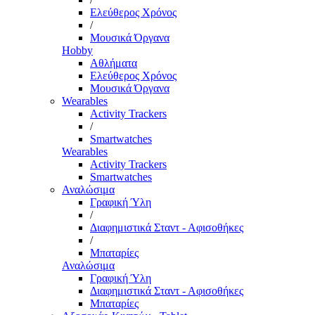
Ελεύθερος Χρόνος
/
Μουσικά Όργανα
Hobby
Αθλήματα
Ελεύθερος Χρόνος
Μουσικά Όργανα
Wearables
Activity Trackers
/
Smartwatches
Wearables
Activity Trackers
Smartwatches
Αναλώσιμα
Γραφική Ύλη
/
Διαφημιστικά Σταντ - Αφισοθήκες
/
Μπαταρίες
Αναλώσιμα
Γραφική Ύλη
Διαφημιστικά Σταντ - Αφισοθήκες
Μπαταρίες