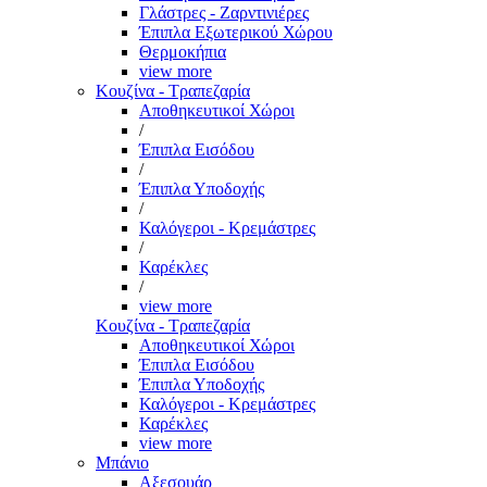
Γλάστρες - Ζαρντινιέρες
Έπιπλα Εξωτερικού Χώρου
Θερμοκήπια
view more
Κουζίνα - Τραπεζαρία
Αποθηκευτικοί Χώροι
/
Έπιπλα Εισόδου
/
Έπιπλα Υποδοχής
/
Καλόγεροι - Κρεμάστρες
/
Καρέκλες
/
view more
Κουζίνα - Τραπεζαρία
Αποθηκευτικοί Χώροι
Έπιπλα Εισόδου
Έπιπλα Υποδοχής
Καλόγεροι - Κρεμάστρες
Καρέκλες
view more
Μπάνιο
Αξεσουάρ