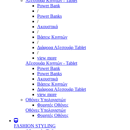
Αξεσουάρ Κινητών - Tablet
Power Bank
/
Power Banks
/
Ακουστικά
/
Βάσεις Κινητών
/
Διάφορα Αξεσουάρ Tablet
/
view more
Αξεσουάρ Κινητών - Tablet
Power Bank
Power Banks
Ακουστικά
Βάσεις Κινητών
Διάφορα Αξεσουάρ Tablet
view more
Οθόνες Υπολογιστών
Φορητές Οθόνες
Οθόνες Υπολογιστών
Φορητές Οθόνες
FASHION STYLING