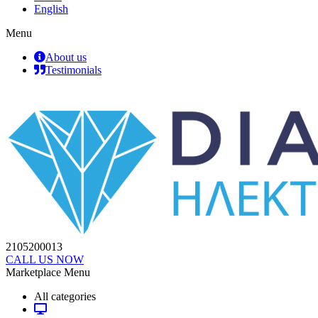
English
Menu
About us
Testimonials
2105200013
CALL US NOW
Marketplace Menu
All categories