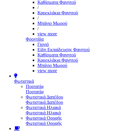
Καθίσματα Φαγητού
/
Καρεκλάκια Φαγητού
/
Μπάνιο Μωρού
/
view more
Φροντίδα
Γιογιό
Είδη Εκπαίδευσης Φαγητού
Καθίσματα Φαγητού
Καρεκλάκια Φαγητού
Μπάνιο Μωρού
view more
Φωτιστικά
Πορτατίφ
Πορτατίφ
Φωτιστικά Δαπέδου
Φωτιστικά Δαπέδου
Φωτιστικά Ηλιακά
Φωτιστικά Ηλιακά
Φωτιστικά Οροφής
Φωτιστικά Οροφής