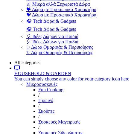
🎀 Μικρά αλλά Ξεχωριστά Δώρα
💝 Δώρα με Προσωπικό Χαρακτήρα
💝 Δώρα με Προσωπικό Χαρακτήρα
🎧 Tech Δώρα & Gadgets
🎧 Tech Δώρα & Gadgets
🎈 Ιδέες Δώρων για Παιδιά
🎈 Ιδέες Δώρων για Παιδιά
✨ Δώρα Ομορφιάς & Περιποίησης
✨ Δώρα Ομορφιάς & Περιποίησης
All categories
HOUSEHOLD & GARDEN
You can simply choose any color for your category icon here
Μικροσυσκευές
Fun Cooking
/
Πρωινό
/
Σκούπες
/
Συσκευές Μαγειρικής
/
Συσκευές Σιδερώματος