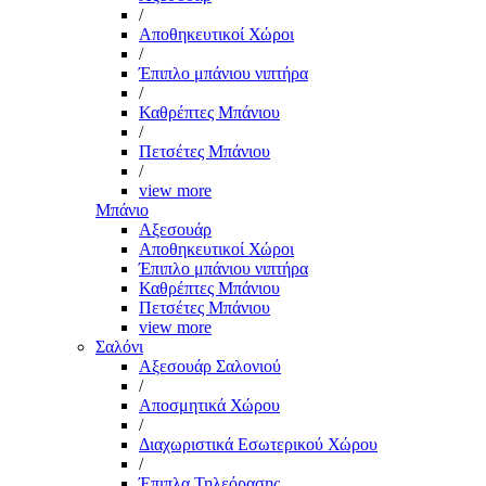
/
Αποθηκευτικοί Χώροι
/
Έπιπλο μπάνιου νιπτήρα
/
Καθρέπτες Μπάνιου
/
Πετσέτες Μπάνιου
/
view more
Μπάνιο
Αξεσουάρ
Αποθηκευτικοί Χώροι
Έπιπλο μπάνιου νιπτήρα
Καθρέπτες Μπάνιου
Πετσέτες Μπάνιου
view more
Σαλόνι
Αξεσουάρ Σαλονιού
/
Αποσμητικά Χώρου
/
Διαχωριστικά Εσωτερικού Χώρου
/
Έπιπλα Τηλεόρασης