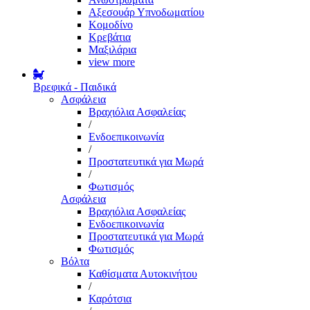
Αξεσουάρ Υπνοδωματίου
Κομοδίνο
Κρεβάτια
Μαξιλάρια
view more
Βρεφικά - Παιδικά
Ασφάλεια
Βραχιόλια Ασφαλείας
/
Ενδοεπικοινωνία
/
Προστατευτικά για Μωρά
/
Φωτισμός
Ασφάλεια
Βραχιόλια Ασφαλείας
Ενδοεπικοινωνία
Προστατευτικά για Μωρά
Φωτισμός
Βόλτα
Καθίσματα Αυτοκινήτου
/
Καρότσια