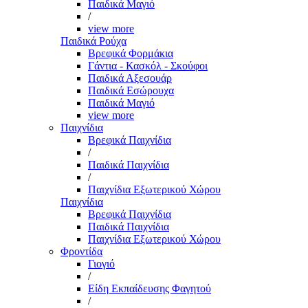
Παιδικά Μαγιό
/
view more
Παιδικά Ρούχα
Βρεφικά Φορμάκια
Γάντια - Κασκόλ - Σκούφοι
Παιδικά Αξεσουάρ
Παιδικά Εσώρουχα
Παιδικά Μαγιό
view more
Παιχνίδια
Βρεφικά Παιχνίδια
/
Παιδικά Παιχνίδια
/
Παιχνίδια Εξωτερικού Χώρου
Παιχνίδια
Βρεφικά Παιχνίδια
Παιδικά Παιχνίδια
Παιχνίδια Εξωτερικού Χώρου
Φροντίδα
Γιογιό
/
Είδη Εκπαίδευσης Φαγητού
/