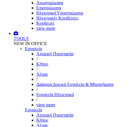
Ανωστρώματα
Επιστρώματα
Ηλεκτρικά Υποστρώματα
Ηλεκτρικές Κουβέρτες
Κουβερλί
view more
TOOLS
NEW IN OFFICE
Εργαλεία
Aτομική Προστασία
/
Kήπος
/
Αέρας
/
Διάφορα Δομικά Εργαλεία & Μηχανήματα
/
Εργαλεία Ηλεκτρικά
/
view more
Εργαλεία
Aτομική Προστασία
Kήπος
Αέρας