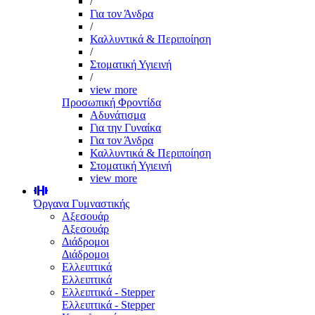
/
Για τον Άνδρα
/
Καλλυντικά & Περιποίηση
/
Στοματική Υγιεινή
/
view more
Προσωπική Φροντίδα
Αδυνάτισμα
Για την Γυναίκα
Για τον Άνδρα
Καλλυντικά & Περιποίηση
Στοματική Υγιεινή
view more
Όργανα Γυμναστικής
Αξεσουάρ
Αξεσουάρ
Διάδρομοι
Διάδρομοι
Ελλειπτικά
Ελλειπτικά
Ελλειπτικά - Stepper
Ελλειπτικά - Stepper