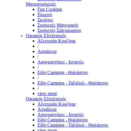
Μικροσυσκευές
Fun Cooking
Πρωινό
Σκούπες
Συσκευές Μαγειρικής
Συσκευές Σιδερώματος
Οικιακός Εξοπλισμός
Αξεσουάρ Κουζίνας
/
Ασφάλεια
/
Αφυγραντήρες - Ιονιστές
/
Είδη Camping - Θαλάσσης
/
Είδη Camping - Ταξιδιού - Θαλάσσης
/
view more
Οικιακός Εξοπλισμός
Αξεσουάρ Κουζίνας
Ασφάλεια
Αφυγραντήρες - Ιονιστές
Είδη Camping - Θαλάσσης
Είδη Camping - Ταξιδιού - Θαλάσσης
view more