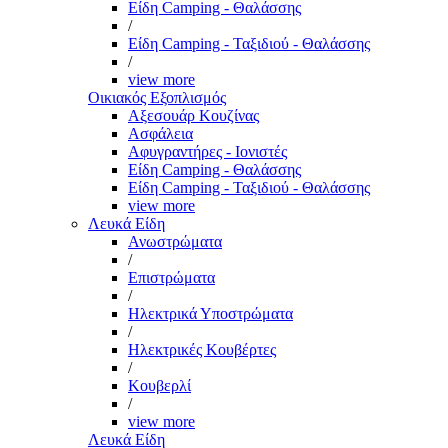
Είδη Camping - Θαλάσσης
/
Είδη Camping - Ταξιδιού - Θαλάσσης
/
view more
Οικιακός Εξοπλισμός
Αξεσουάρ Κουζίνας
Ασφάλεια
Αφυγραντήρες - Ιονιστές
Είδη Camping - Θαλάσσης
Είδη Camping - Ταξιδιού - Θαλάσσης
view more
Λευκά Είδη
Ανωστρώματα
/
Επιστρώματα
/
Ηλεκτρικά Υποστρώματα
/
Ηλεκτρικές Κουβέρτες
/
Κουβερλί
/
view more
Λευκά Είδη