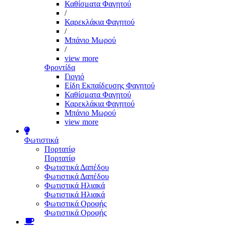
Καθίσματα Φαγητού
/
Καρεκλάκια Φαγητού
/
Μπάνιο Μωρού
/
view more
Φροντίδα
Γιογιό
Είδη Εκπαίδευσης Φαγητού
Καθίσματα Φαγητού
Καρεκλάκια Φαγητού
Μπάνιο Μωρού
view more
Φωτιστικά
Πορτατίφ
Πορτατίφ
Φωτιστικά Δαπέδου
Φωτιστικά Δαπέδου
Φωτιστικά Ηλιακά
Φωτιστικά Ηλιακά
Φωτιστικά Οροφής
Φωτιστικά Οροφής