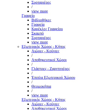
Συρταριέρες
/
view more
Γραφείο
Βιβλιοθήκες
Γραφεία
Καρέκλες Γραφείου
Σκαμπό
Συρταριέρες
view more
Εξωτερικός Χώρος - Κήπος
Αιώρες - Κούνιες
/
Αποθηκευτικοί Χώροι
/
Γλάστρες - Ζαρντινιέρες
/
Έπιπλα Εξωτερικού Χώρου
/
Θερμοκήπια
/
view more
Εξωτερικός Χώρος - Κήπος
Αιώρες - Κούνιες
Αποθηκευτικοί Χώροι