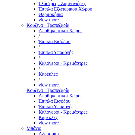
Γλάστρες - Ζαρντινιέρες
Έπιπλα Εξωτερικού Χώρου
Θερμοκήπια
view more
Κουζίνα - Τραπεζαρία
Αποθηκευτικοί Χώροι
/
Έπιπλα Εισόδου
/
Έπιπλα Υποδοχής
/
Καλόγεροι - Κρεμάστρες
/
Καρέκλες
/
view more
Κουζίνα - Τραπεζαρία
Αποθηκευτικοί Χώροι
Έπιπλα Εισόδου
Έπιπλα Υποδοχής
Καλόγεροι - Κρεμάστρες
Καρέκλες
view more
Μπάνιο
Αξεσουάρ