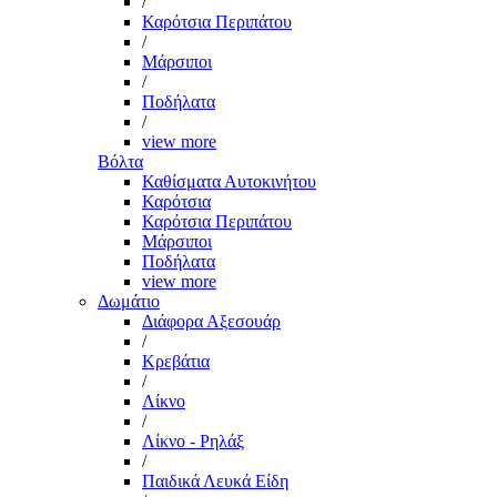
/
Καρότσια Περιπάτου
/
Μάρσιποι
/
Ποδήλατα
/
view more
Βόλτα
Καθίσματα Αυτοκινήτου
Καρότσια
Καρότσια Περιπάτου
Μάρσιποι
Ποδήλατα
view more
Δωμάτιο
Διάφορα Αξεσουάρ
/
Κρεβάτια
/
Λίκνο
/
Λίκνο - Ρηλάξ
/
Παιδικά Λευκά Είδη