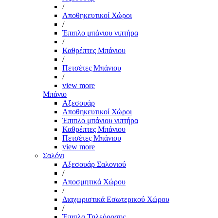
/
Αποθηκευτικοί Χώροι
/
Έπιπλο μπάνιου νιπτήρα
/
Καθρέπτες Μπάνιου
/
Πετσέτες Μπάνιου
/
view more
Μπάνιο
Αξεσουάρ
Αποθηκευτικοί Χώροι
Έπιπλο μπάνιου νιπτήρα
Καθρέπτες Μπάνιου
Πετσέτες Μπάνιου
view more
Σαλόνι
Αξεσουάρ Σαλονιού
/
Αποσμητικά Χώρου
/
Διαχωριστικά Εσωτερικού Χώρου
/
Έπιπλα Τηλεόρασης