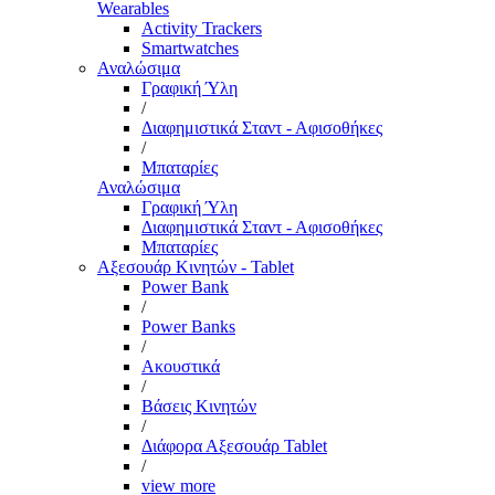
Wearables
Activity Trackers
Smartwatches
Αναλώσιμα
Γραφική Ύλη
/
Διαφημιστικά Σταντ - Αφισοθήκες
/
Μπαταρίες
Αναλώσιμα
Γραφική Ύλη
Διαφημιστικά Σταντ - Αφισοθήκες
Μπαταρίες
Αξεσουάρ Κινητών - Tablet
Power Bank
/
Power Banks
/
Ακουστικά
/
Βάσεις Κινητών
/
Διάφορα Αξεσουάρ Tablet
/
view more