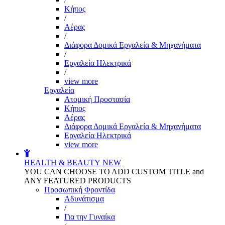
Kήπος
/
Αέρας
/
Διάφορα Δομικά Εργαλεία & Μηχανήματα
/
Εργαλεία Ηλεκτρικά
/
view more
Εργαλεία
Aτομική Προστασία
Kήπος
Αέρας
Διάφορα Δομικά Εργαλεία & Μηχανήματα
Εργαλεία Ηλεκτρικά
view more
HEALTH & BEAUTY
NEW
YOU CAN CHOOSE TO ADD CUSTOM TITLE and
ANY FEATURED PRODUCTS
Προσωπική Φροντίδα
Αδυνάτισμα
/
Για την Γυναίκα