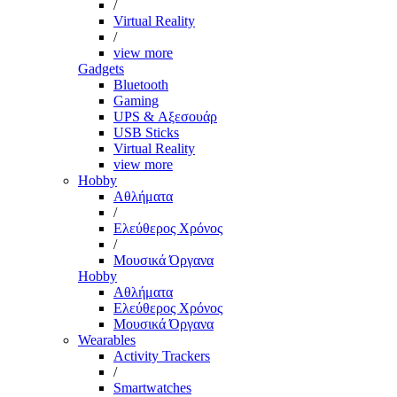
/
Virtual Reality
/
view more
Gadgets
Bluetooth
Gaming
UPS & Αξεσουάρ
USB Sticks
Virtual Reality
view more
Hobby
Αθλήματα
/
Ελεύθερος Χρόνος
/
Μουσικά Όργανα
Hobby
Αθλήματα
Ελεύθερος Χρόνος
Μουσικά Όργανα
Wearables
Activity Trackers
/
Smartwatches