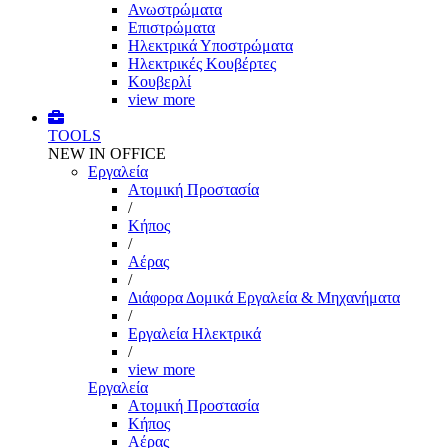
Ανωστρώματα
Επιστρώματα
Ηλεκτρικά Υποστρώματα
Ηλεκτρικές Κουβέρτες
Κουβερλί
view more
TOOLS
NEW IN OFFICE
Εργαλεία
Aτομική Προστασία
/
Kήπος
/
Αέρας
/
Διάφορα Δομικά Εργαλεία & Μηχανήματα
/
Εργαλεία Ηλεκτρικά
/
view more
Εργαλεία
Aτομική Προστασία
Kήπος
Αέρας