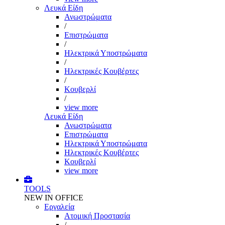
Λευκά Είδη
Ανωστρώματα
/
Επιστρώματα
/
Ηλεκτρικά Υποστρώματα
/
Ηλεκτρικές Κουβέρτες
/
Κουβερλί
/
view more
Λευκά Είδη
Ανωστρώματα
Επιστρώματα
Ηλεκτρικά Υποστρώματα
Ηλεκτρικές Κουβέρτες
Κουβερλί
view more
TOOLS
NEW IN OFFICE
Εργαλεία
Aτομική Προστασία
/