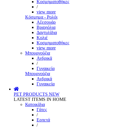
Κοσμηματοθήκες
/
view more
Κόσμημα - Ρολόι
Αξεσουάρ
Βραχιόλια
Δαχτυλίδια
Κολιέ
Κοσμηματοθήκες
view more
Μπουρνούζια
Ανδρικά
/
Γυναικεία
Μπουρνούζια
Ανδρικά
Γυναικεία
PET PRODUCTS
NEW
LATEST ITEMS IN HOME
Κατοικίδια
Γάτες
/
Ερπετά
/