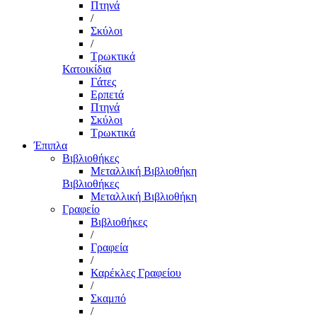
Πτηνά
/
Σκύλοι
/
Τρωκτικά
Κατοικίδια
Γάτες
Ερπετά
Πτηνά
Σκύλοι
Τρωκτικά
Έπιπλα
Βιβλιοθήκες
Μεταλλική Βιβλιοθήκη
Βιβλιοθήκες
Μεταλλική Βιβλιοθήκη
Γραφείο
Βιβλιοθήκες
/
Γραφεία
/
Καρέκλες Γραφείου
/
Σκαμπό
/