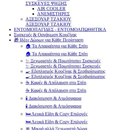
ΣΥΣΚΕΥΕΣ ΨΗΞΗΣ
AIR COOLER
ΑΝΕΜΙΣΤΗΡΕΣ
ΑΞΕΣΟΥΑΡ ΤΖΑΚΙΟΥ
ΑΞΕΣΟΥΑΡ ΤΖΑΚΙΟΥ
ΕΝΤΟΜΟΠΑΓΙΔΕΣ - ΕΝΤΟΜΟΑΠΩΘΗΤΙΚΑ
Συσκευές & Οργάνωση Κουζίνας
🎁 Ιδέες Δώρων για Κάθε Περίσταση
🏠 Τα Απαραίτητα για Κάθε Σπίτι
🏠 Τα Απαραίτητα για Κάθε Σπίτι
✨ Ξεχωριστές & Πρωτότυπες Συσκευές
✨ Ξεχωριστές & Πρωτότυπες Συσκευές
🍳 Εξοπλισμός Κουζίνας & Σερβιρίσματος
🍳 Εξοπλισμός Κουζίνας & Σερβιρίσματος
☕ Καφές & Απόλαυση στο Σπίτι
☕ Καφές & Απόλαυση στο Σπίτι
🕯️ Διακόσμηση & Ατμόσφαιρα
🕯️ Διακόσμηση & Ατμόσφαιρα
🛏️ Λευκά Είδη & Cozy Επιλογές
🛏️ Λευκά Είδη & Cozy Επιλογές
🎀 Μικρά αλλά Ξεχωριστά Δώρα