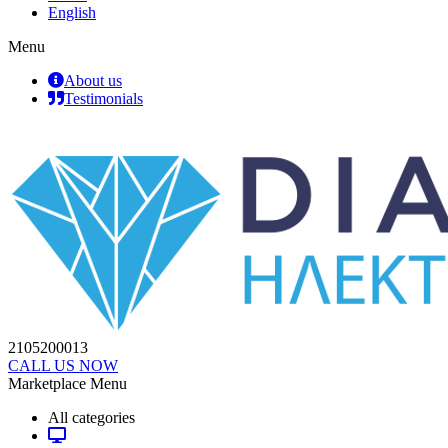
English
Menu
About us
Testimonials
2105200013
CALL US NOW
Marketplace Menu
All categories