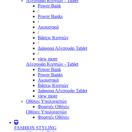
Αξεσουάρ Κινητών - Tablet
Power Bank
/
Power Banks
/
Ακουστικά
/
Βάσεις Κινητών
/
Διάφορα Αξεσουάρ Tablet
/
view more
Αξεσουάρ Κινητών - Tablet
Power Bank
Power Banks
Ακουστικά
Βάσεις Κινητών
Διάφορα Αξεσουάρ Tablet
view more
Οθόνες Υπολογιστών
Φορητές Οθόνες
Οθόνες Υπολογιστών
Φορητές Οθόνες
FASHION STYLING