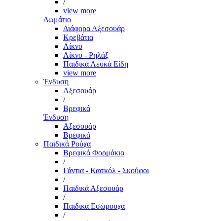
/
view more
Δωμάτιο
Διάφορα Αξεσουάρ
Κρεβάτια
Λίκνο
Λίκνο - Ρηλάξ
Παιδικά Λευκά Είδη
view more
Ένδυση
Αξεσουάρ
/
Βρεφικά
Ένδυση
Αξεσουάρ
Βρεφικά
Παιδικά Ρούχα
Βρεφικά Φορμάκια
/
Γάντια - Κασκόλ - Σκούφοι
/
Παιδικά Αξεσουάρ
/
Παιδικά Εσώρουχα
/