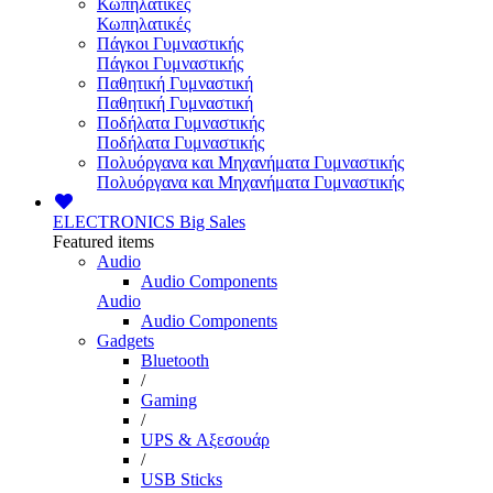
Κωπηλατικές
Κωπηλατικές
Πάγκοι Γυμναστικής
Πάγκοι Γυμναστικής
Παθητική Γυμναστική
Παθητική Γυμναστική
Ποδήλατα Γυμναστικής
Ποδήλατα Γυμναστικής
Πολυόργανα και Μηχανήματα Γυμναστικής
Πολυόργανα και Μηχανήματα Γυμναστικής
ELECTRONICS
Big Sales
Featured items
Audio
Audio Components
Audio
Audio Components
Gadgets
Bluetooth
/
Gaming
/
UPS & Αξεσουάρ
/
USB Sticks