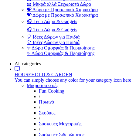
🎀 Μικρά αλλά Ξεχωριστά Δώρα
💝 Δώρα με Προσωπικό Χαρακτήρα
💝 Δώρα με Προσωπικό Χαρακτήρα
🎧 Tech Δώρα & Gadgets
🎧 Tech Δώρα & Gadgets
🎈 Ιδέες Δώρων για Παιδιά
🎈 Ιδέες Δώρων για Παιδιά
✨ Δώρα Ομορφιάς & Περιποίησης
✨ Δώρα Ομορφιάς & Περιποίησης
All categories
HOUSEHOLD & GARDEN
You can simply choose any color for your category icon here
Μικροσυσκευές
Fun Cooking
/
Πρωινό
/
Σκούπες
/
Συσκευές Μαγειρικής
/
Συσκευές Σιδερώματος