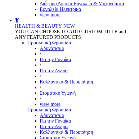
Διάφορα Δομικά Εργαλεία & Μηχανήματα
Εργαλεία Ηλεκτρικά
view more
HEALTH & BEAUTY
NEW
YOU CAN CHOOSE TO ADD CUSTOM TITLE and
ANY FEATURED PRODUCTS
Προσωπική Φροντίδα
Αδυνάτισμα
/
Για την Γυναίκα
/
Για τον Άνδρα
/
Καλλυντικά & Περιποίηση
/
Στοματική Υγιεινή
/
view more
Προσωπική Φροντίδα
Αδυνάτισμα
Για την Γυναίκα
Για τον Άνδρα
Καλλυντικά & Περιποίηση
Στοματική Υγιεινή