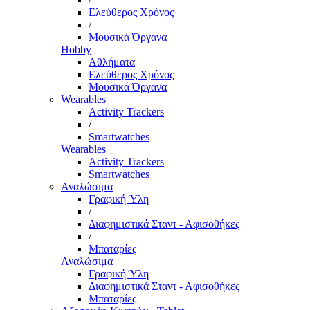
Ελεύθερος Χρόνος
/
Μουσικά Όργανα
Hobby
Αθλήματα
Ελεύθερος Χρόνος
Μουσικά Όργανα
Wearables
Activity Trackers
/
Smartwatches
Wearables
Activity Trackers
Smartwatches
Αναλώσιμα
Γραφική Ύλη
/
Διαφημιστικά Σταντ - Αφισοθήκες
/
Μπαταρίες
Αναλώσιμα
Γραφική Ύλη
Διαφημιστικά Σταντ - Αφισοθήκες
Μπαταρίες