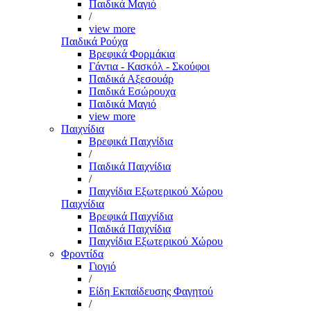
Παιδικά Μαγιό
/
view more
Παιδικά Ρούχα
Βρεφικά Φορμάκια
Γάντια - Κασκόλ - Σκούφοι
Παιδικά Αξεσουάρ
Παιδικά Εσώρουχα
Παιδικά Μαγιό
view more
Παιχνίδια
Βρεφικά Παιχνίδια
/
Παιδικά Παιχνίδια
/
Παιχνίδια Εξωτερικού Χώρου
Παιχνίδια
Βρεφικά Παιχνίδια
Παιδικά Παιχνίδια
Παιχνίδια Εξωτερικού Χώρου
Φροντίδα
Γιογιό
/
Είδη Εκπαίδευσης Φαγητού
/