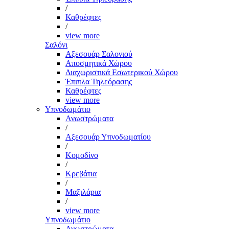
/
Καθρέφτες
/
view more
Σαλόνι
Αξεσουάρ Σαλονιού
Αποσμητικά Χώρου
Διαχωριστικά Εσωτερικού Χώρου
Έπιπλα Τηλεόρασης
Καθρέφτες
view more
Υπνοδωμάτιο
Ανωστρώματα
/
Αξεσουάρ Υπνοδωματίου
/
Κομοδίνο
/
Κρεβάτια
/
Μαξιλάρια
/
view more
Υπνοδωμάτιο
Ανωστρώματα