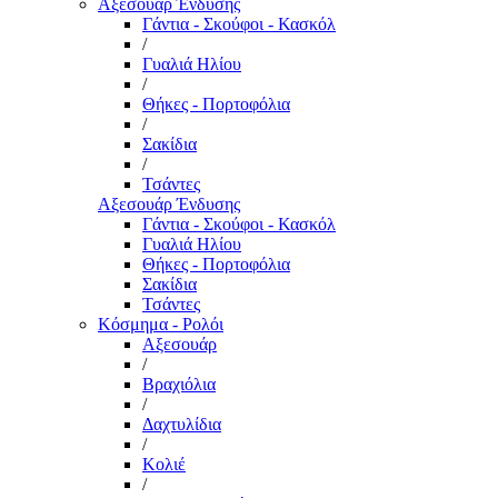
Αξεσουάρ Ένδυσης
Γάντια - Σκούφοι - Κασκόλ
/
Γυαλιά Ηλίου
/
Θήκες - Πορτοφόλια
/
Σακίδια
/
Τσάντες
Αξεσουάρ Ένδυσης
Γάντια - Σκούφοι - Κασκόλ
Γυαλιά Ηλίου
Θήκες - Πορτοφόλια
Σακίδια
Τσάντες
Κόσμημα - Ρολόι
Αξεσουάρ
/
Βραχιόλια
/
Δαχτυλίδια
/
Κολιέ
/