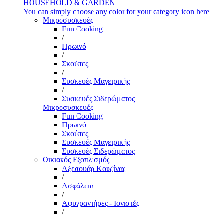
HOUSEHOLD & GARDEN
You can simply choose any color for your category icon here
Μικροσυσκευές
Fun Cooking
/
Πρωινό
/
Σκούπες
/
Συσκευές Μαγειρικής
/
Συσκευές Σιδερώματος
Μικροσυσκευές
Fun Cooking
Πρωινό
Σκούπες
Συσκευές Μαγειρικής
Συσκευές Σιδερώματος
Οικιακός Εξοπλισμός
Αξεσουάρ Κουζίνας
/
Ασφάλεια
/
Αφυγραντήρες - Ιονιστές
/