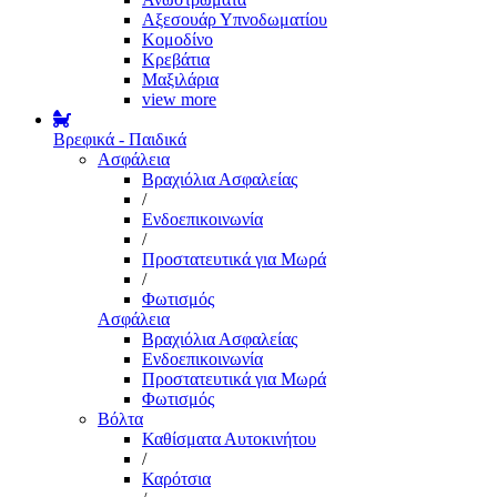
Αξεσουάρ Υπνοδωματίου
Κομοδίνο
Κρεβάτια
Μαξιλάρια
view more
Βρεφικά - Παιδικά
Ασφάλεια
Βραχιόλια Ασφαλείας
/
Ενδοεπικοινωνία
/
Προστατευτικά για Μωρά
/
Φωτισμός
Ασφάλεια
Βραχιόλια Ασφαλείας
Ενδοεπικοινωνία
Προστατευτικά για Μωρά
Φωτισμός
Βόλτα
Καθίσματα Αυτοκινήτου
/
Καρότσια