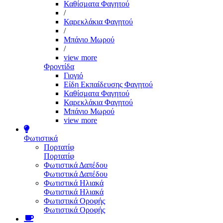
Καθίσματα Φαγητού
/
Καρεκλάκια Φαγητού
/
Μπάνιο Μωρού
/
view more
Φροντίδα
Γιογιό
Είδη Εκπαίδευσης Φαγητού
Καθίσματα Φαγητού
Καρεκλάκια Φαγητού
Μπάνιο Μωρού
view more
Φωτιστικά
Πορτατίφ
Πορτατίφ
Φωτιστικά Δαπέδου
Φωτιστικά Δαπέδου
Φωτιστικά Ηλιακά
Φωτιστικά Ηλιακά
Φωτιστικά Οροφής
Φωτιστικά Οροφής