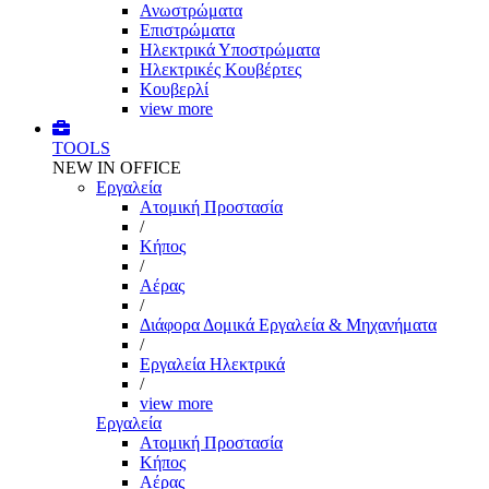
Ανωστρώματα
Επιστρώματα
Ηλεκτρικά Υποστρώματα
Ηλεκτρικές Κουβέρτες
Κουβερλί
view more
TOOLS
NEW IN OFFICE
Εργαλεία
Aτομική Προστασία
/
Kήπος
/
Αέρας
/
Διάφορα Δομικά Εργαλεία & Μηχανήματα
/
Εργαλεία Ηλεκτρικά
/
view more
Εργαλεία
Aτομική Προστασία
Kήπος
Αέρας