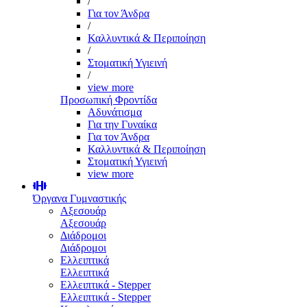
/
Για τον Άνδρα
/
Καλλυντικά & Περιποίηση
/
Στοματική Υγιεινή
/
view more
Προσωπική Φροντίδα
Αδυνάτισμα
Για την Γυναίκα
Για τον Άνδρα
Καλλυντικά & Περιποίηση
Στοματική Υγιεινή
view more
Όργανα Γυμναστικής
Αξεσουάρ
Αξεσουάρ
Διάδρομοι
Διάδρομοι
Ελλειπτικά
Ελλειπτικά
Ελλειπτικά - Stepper
Ελλειπτικά - Stepper