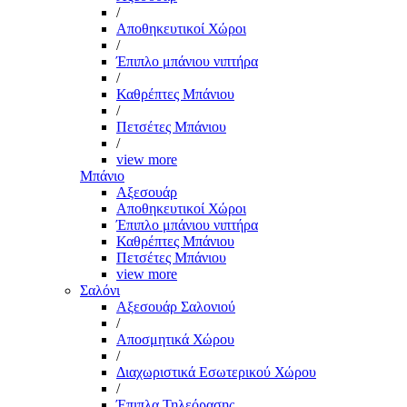
/
Αποθηκευτικοί Χώροι
/
Έπιπλο μπάνιου νιπτήρα
/
Καθρέπτες Μπάνιου
/
Πετσέτες Μπάνιου
/
view more
Μπάνιο
Αξεσουάρ
Αποθηκευτικοί Χώροι
Έπιπλο μπάνιου νιπτήρα
Καθρέπτες Μπάνιου
Πετσέτες Μπάνιου
view more
Σαλόνι
Αξεσουάρ Σαλονιού
/
Αποσμητικά Χώρου
/
Διαχωριστικά Εσωτερικού Χώρου
/
Έπιπλα Τηλεόρασης