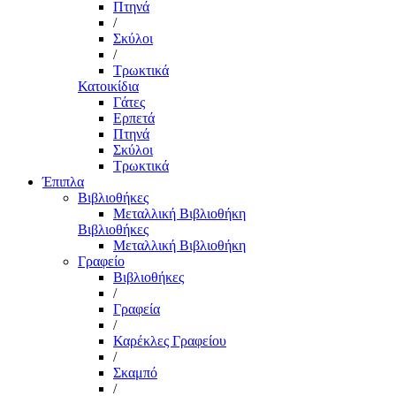
Πτηνά
/
Σκύλοι
/
Τρωκτικά
Κατοικίδια
Γάτες
Ερπετά
Πτηνά
Σκύλοι
Τρωκτικά
Έπιπλα
Βιβλιοθήκες
Μεταλλική Βιβλιοθήκη
Βιβλιοθήκες
Μεταλλική Βιβλιοθήκη
Γραφείο
Βιβλιοθήκες
/
Γραφεία
/
Καρέκλες Γραφείου
/
Σκαμπό
/