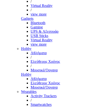
/
Virtual Reality
/
view more
Gadgets
Bluetooth
Gaming
UPS & Αξεσουάρ
USB Sticks
Virtual Reality
view more
Hobby
Αθλήματα
/
Ελεύθερος Χρόνος
/
Μουσικά Όργανα
Hobby
Αθλήματα
Ελεύθερος Χρόνος
Μουσικά Όργανα
Wearables
Activity Trackers
/
Smartwatches