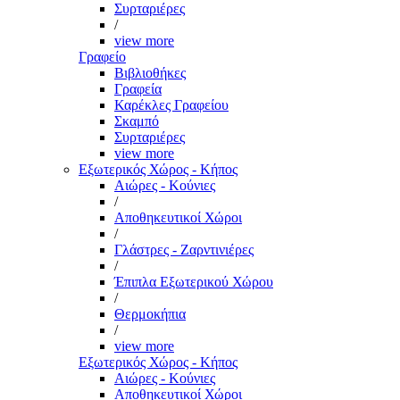
Συρταριέρες
/
view more
Γραφείο
Βιβλιοθήκες
Γραφεία
Καρέκλες Γραφείου
Σκαμπό
Συρταριέρες
view more
Εξωτερικός Χώρος - Κήπος
Αιώρες - Κούνιες
/
Αποθηκευτικοί Χώροι
/
Γλάστρες - Ζαρντινιέρες
/
Έπιπλα Εξωτερικού Χώρου
/
Θερμοκήπια
/
view more
Εξωτερικός Χώρος - Κήπος
Αιώρες - Κούνιες
Αποθηκευτικοί Χώροι