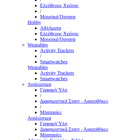
Ελεύθερος Χρόνος
/
Μουσικά Όργανα
Hobby
Αθλήματα
Ελεύθερος Χρόνος
Μουσικά Όργανα
Wearables
Activity Trackers
/
Smartwatches
Wearables
Activity Trackers
Smartwatches
Αναλώσιμα
Γραφική Ύλη
/
Διαφημιστικά Σταντ - Αφισοθήκες
/
Μπαταρίες
Αναλώσιμα
Γραφική Ύλη
Διαφημιστικά Σταντ - Αφισοθήκες
Μπαταρίες