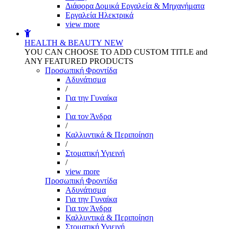
Διάφορα Δομικά Εργαλεία & Μηχανήματα
Εργαλεία Ηλεκτρικά
view more
HEALTH & BEAUTY
NEW
YOU CAN CHOOSE TO ADD CUSTOM TITLE and
ANY FEATURED PRODUCTS
Προσωπική Φροντίδα
Αδυνάτισμα
/
Για την Γυναίκα
/
Για τον Άνδρα
/
Καλλυντικά & Περιποίηση
/
Στοματική Υγιεινή
/
view more
Προσωπική Φροντίδα
Αδυνάτισμα
Για την Γυναίκα
Για τον Άνδρα
Καλλυντικά & Περιποίηση
Στοματική Υγιεινή