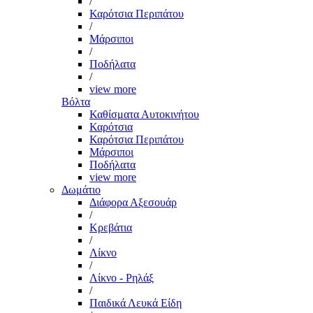
/
Καρότσια Περιπάτου
/
Μάρσιποι
/
Ποδήλατα
/
view more
Βόλτα
Καθίσματα Αυτοκινήτου
Καρότσια
Καρότσια Περιπάτου
Μάρσιποι
Ποδήλατα
view more
Δωμάτιο
Διάφορα Αξεσουάρ
/
Κρεβάτια
/
Λίκνο
/
Λίκνο - Ρηλάξ
/
Παιδικά Λευκά Είδη