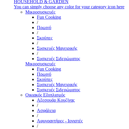
HOUSEHOLD & GARDEN
You can simply choose any color for your category icon here
Μικροσυσκευές
Fun Cooking
/
Πρωινό
/
Σκούπες
/
Συσκευές Μαγειρικής
/
Συσκευές Σιδερώματος
Μικροσυσκευές
Fun Cooking
Πρωινό
Σκούπες
Συσκευές Μαγειρικής
Συσκευές Σιδερώματος
Οικιακός Εξοπλισμός
Αξεσουάρ Κουζίνας
/
Ασφάλεια
/
Αφυγραντήρες - Ιονιστές
/