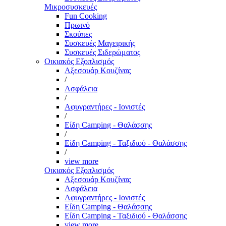
Μικροσυσκευές
Fun Cooking
Πρωινό
Σκούπες
Συσκευές Μαγειρικής
Συσκευές Σιδερώματος
Οικιακός Εξοπλισμός
Αξεσουάρ Κουζίνας
/
Ασφάλεια
/
Αφυγραντήρες - Ιονιστές
/
Είδη Camping - Θαλάσσης
/
Είδη Camping - Ταξιδιού - Θαλάσσης
/
view more
Οικιακός Εξοπλισμός
Αξεσουάρ Κουζίνας
Ασφάλεια
Αφυγραντήρες - Ιονιστές
Είδη Camping - Θαλάσσης
Είδη Camping - Ταξιδιού - Θαλάσσης
view more