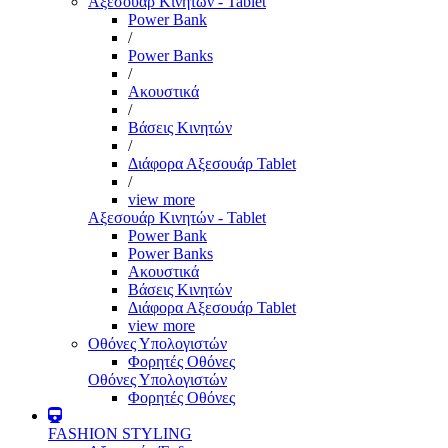
Αξεσουάρ Κινητών - Tablet
Power Bank
/
Power Banks
/
Ακουστικά
/
Βάσεις Κινητών
/
Διάφορα Αξεσουάρ Tablet
/
view more
Αξεσουάρ Κινητών - Tablet
Power Bank
Power Banks
Ακουστικά
Βάσεις Κινητών
Διάφορα Αξεσουάρ Tablet
view more
Οθόνες Υπολογιστών
Φορητές Οθόνες
Οθόνες Υπολογιστών
Φορητές Οθόνες
FASHION STYLING