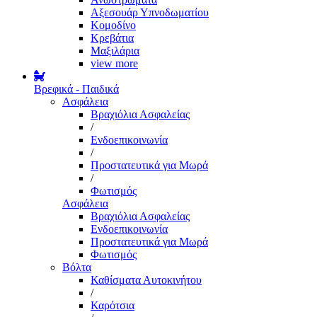
Αξεσουάρ Υπνοδωματίου
Κομοδίνο
Κρεβάτια
Μαξιλάρια
view more
Βρεφικά - Παιδικά
Ασφάλεια
Βραχιόλια Ασφαλείας
/
Ενδοεπικοινωνία
/
Προστατευτικά για Μωρά
/
Φωτισμός
Ασφάλεια
Βραχιόλια Ασφαλείας
Ενδοεπικοινωνία
Προστατευτικά για Μωρά
Φωτισμός
Βόλτα
Καθίσματα Αυτοκινήτου
/
Καρότσια