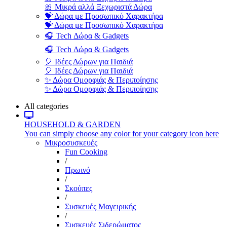
🎀 Μικρά αλλά Ξεχωριστά Δώρα
💝 Δώρα με Προσωπικό Χαρακτήρα
💝 Δώρα με Προσωπικό Χαρακτήρα
🎧 Tech Δώρα & Gadgets
🎧 Tech Δώρα & Gadgets
🎈 Ιδέες Δώρων για Παιδιά
🎈 Ιδέες Δώρων για Παιδιά
✨ Δώρα Ομορφιάς & Περιποίησης
✨ Δώρα Ομορφιάς & Περιποίησης
All categories
HOUSEHOLD & GARDEN
You can simply choose any color for your category icon here
Μικροσυσκευές
Fun Cooking
/
Πρωινό
/
Σκούπες
/
Συσκευές Μαγειρικής
/
Συσκευές Σιδερώματος