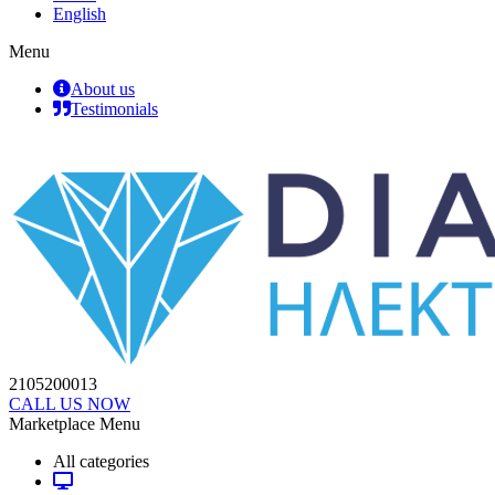
English
Menu
About us
Testimonials
2105200013
CALL US NOW
Marketplace Menu
All categories