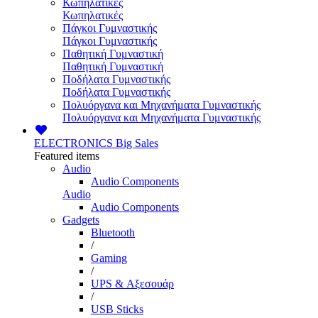
Κωπηλατικές
Κωπηλατικές
Πάγκοι Γυμναστικής
Πάγκοι Γυμναστικής
Παθητική Γυμναστική
Παθητική Γυμναστική
Ποδήλατα Γυμναστικής
Ποδήλατα Γυμναστικής
Πολυόργανα και Μηχανήματα Γυμναστικής
Πολυόργανα και Μηχανήματα Γυμναστικής
ELECTRONICS
Big Sales
Featured items
Audio
Audio Components
Audio
Audio Components
Gadgets
Bluetooth
/
Gaming
/
UPS & Αξεσουάρ
/
USB Sticks