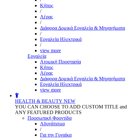
Kήπος
/
Αέρας
/
Διάφορα Δομικά Εργαλεία & Μηχανήματα
/
Εργαλεία Ηλεκτρικά
/
view more
Εργαλεία
Aτομική Προστασία
Kήπος
Αέρας
Διάφορα Δομικά Εργαλεία & Μηχανήματα
Εργαλεία Ηλεκτρικά
view more
HEALTH & BEAUTY
NEW
YOU CAN CHOOSE TO ADD CUSTOM TITLE and
ANY FEATURED PRODUCTS
Προσωπική Φροντίδα
Αδυνάτισμα
/
Για την Γυναίκα