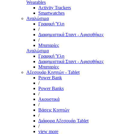
Wearables
Activity Trackers
Smartwatches
Αναλώσιμα
Γραφική Ύλη
/
Διαφημιστικά Σταντ - Αφισοθήκες
/
Μπαταρίες
Αναλώσιμα
Γραφική Ύλη
Διαφημιστικά Σταντ - Αφισοθήκες
Μπαταρίες
Αξεσουάρ Κινητών - Tablet
Power Bank
/
Power Banks
/
Ακουστικά
/
Βάσεις Κινητών
/
Διάφορα Αξεσουάρ Tablet
/
view more