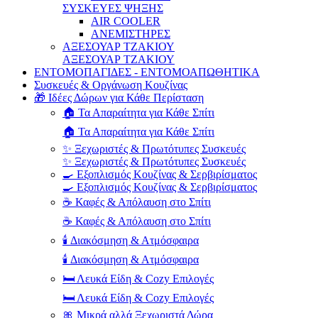
ΣΥΣΚΕΥΕΣ ΨΗΞΗΣ
AIR COOLER
ΑΝΕΜΙΣΤΗΡΕΣ
ΑΞΕΣΟΥΑΡ ΤΖΑΚΙΟΥ
ΑΞΕΣΟΥΑΡ ΤΖΑΚΙΟΥ
ΕΝΤΟΜΟΠΑΓΙΔΕΣ - ΕΝΤΟΜΟΑΠΩΘΗΤΙΚΑ
Συσκευές & Οργάνωση Κουζίνας
🎁 Ιδέες Δώρων για Κάθε Περίσταση
🏠 Τα Απαραίτητα για Κάθε Σπίτι
🏠 Τα Απαραίτητα για Κάθε Σπίτι
✨ Ξεχωριστές & Πρωτότυπες Συσκευές
✨ Ξεχωριστές & Πρωτότυπες Συσκευές
🍳 Εξοπλισμός Κουζίνας & Σερβιρίσματος
🍳 Εξοπλισμός Κουζίνας & Σερβιρίσματος
☕ Καφές & Απόλαυση στο Σπίτι
☕ Καφές & Απόλαυση στο Σπίτι
🕯️ Διακόσμηση & Ατμόσφαιρα
🕯️ Διακόσμηση & Ατμόσφαιρα
🛏️ Λευκά Είδη & Cozy Επιλογές
🛏️ Λευκά Είδη & Cozy Επιλογές
🎀 Μικρά αλλά Ξεχωριστά Δώρα