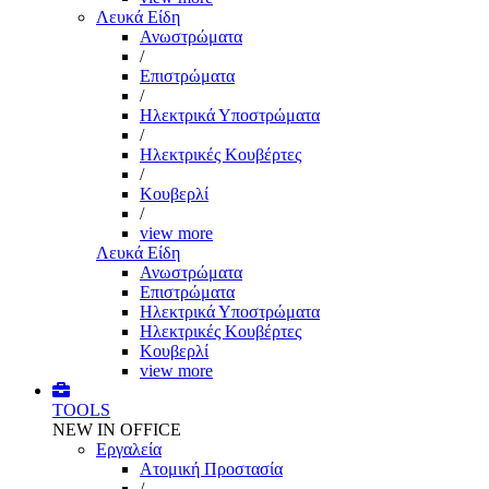
Λευκά Είδη
Ανωστρώματα
/
Επιστρώματα
/
Ηλεκτρικά Υποστρώματα
/
Ηλεκτρικές Κουβέρτες
/
Κουβερλί
/
view more
Λευκά Είδη
Ανωστρώματα
Επιστρώματα
Ηλεκτρικά Υποστρώματα
Ηλεκτρικές Κουβέρτες
Κουβερλί
view more
TOOLS
NEW IN OFFICE
Εργαλεία
Aτομική Προστασία
/