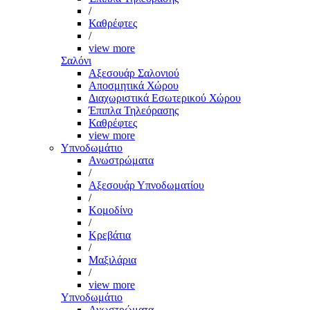
/
Καθρέφτες
/
view more
Σαλόνι
Αξεσουάρ Σαλονιού
Αποσμητικά Χώρου
Διαχωριστικά Εσωτερικού Χώρου
Έπιπλα Τηλεόρασης
Καθρέφτες
view more
Υπνοδωμάτιο
Ανωστρώματα
/
Αξεσουάρ Υπνοδωματίου
/
Κομοδίνο
/
Κρεβάτια
/
Μαξιλάρια
/
view more
Υπνοδωμάτιο
Ανωστρώματα