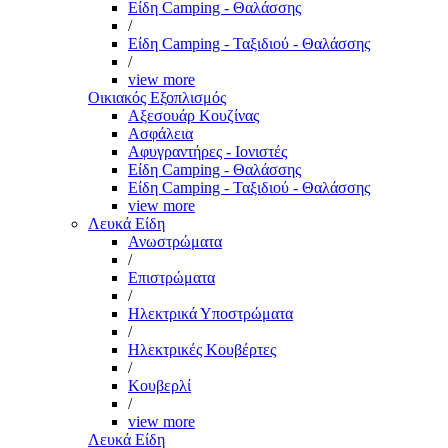
Είδη Camping - Θαλάσσης
/
Είδη Camping - Ταξιδιού - Θαλάσσης
/
view more
Οικιακός Εξοπλισμός
Αξεσουάρ Κουζίνας
Ασφάλεια
Αφυγραντήρες - Ιονιστές
Είδη Camping - Θαλάσσης
Είδη Camping - Ταξιδιού - Θαλάσσης
view more
Λευκά Είδη
Ανωστρώματα
/
Επιστρώματα
/
Ηλεκτρικά Υποστρώματα
/
Ηλεκτρικές Κουβέρτες
/
Κουβερλί
/
view more
Λευκά Είδη