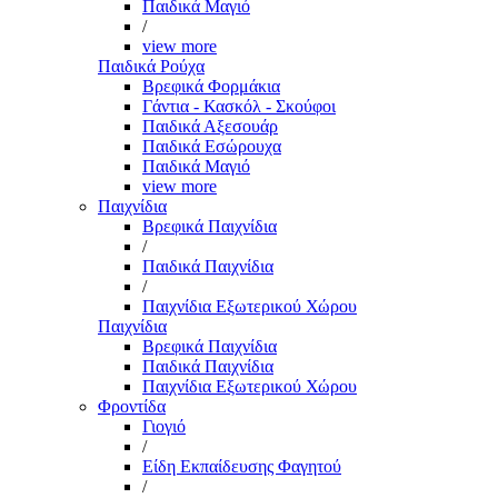
Παιδικά Μαγιό
/
view more
Παιδικά Ρούχα
Βρεφικά Φορμάκια
Γάντια - Κασκόλ - Σκούφοι
Παιδικά Αξεσουάρ
Παιδικά Εσώρουχα
Παιδικά Μαγιό
view more
Παιχνίδια
Βρεφικά Παιχνίδια
/
Παιδικά Παιχνίδια
/
Παιχνίδια Εξωτερικού Χώρου
Παιχνίδια
Βρεφικά Παιχνίδια
Παιδικά Παιχνίδια
Παιχνίδια Εξωτερικού Χώρου
Φροντίδα
Γιογιό
/
Είδη Εκπαίδευσης Φαγητού
/