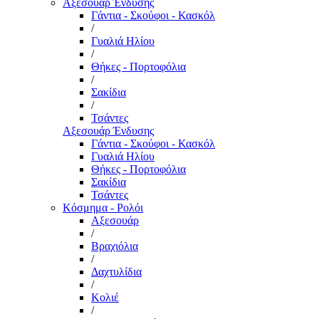
Αξεσουάρ Ένδυσης
Γάντια - Σκούφοι - Κασκόλ
/
Γυαλιά Ηλίου
/
Θήκες - Πορτοφόλια
/
Σακίδια
/
Τσάντες
Αξεσουάρ Ένδυσης
Γάντια - Σκούφοι - Κασκόλ
Γυαλιά Ηλίου
Θήκες - Πορτοφόλια
Σακίδια
Τσάντες
Κόσμημα - Ρολόι
Αξεσουάρ
/
Βραχιόλια
/
Δαχτυλίδια
/
Κολιέ
/