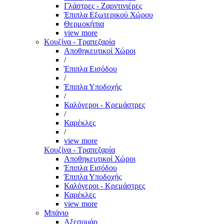
Γλάστρες - Ζαρντινιέρες
Έπιπλα Εξωτερικού Χώρου
Θερμοκήπια
view more
Κουζίνα - Τραπεζαρία
Αποθηκευτικοί Χώροι
/
Έπιπλα Εισόδου
/
Έπιπλα Υποδοχής
/
Καλόγεροι - Κρεμάστρες
/
Καρέκλες
/
view more
Κουζίνα - Τραπεζαρία
Αποθηκευτικοί Χώροι
Έπιπλα Εισόδου
Έπιπλα Υποδοχής
Καλόγεροι - Κρεμάστρες
Καρέκλες
view more
Μπάνιο
Αξεσουάρ