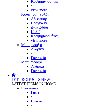
Κοσμηματοθήκες
/
view more
Κόσμημα - Ρολόι
Αξεσουάρ
Βραχιόλια
Δαχτυλίδια
Κολιέ
Κοσμηματοθήκες
view more
Μπουρνούζια
Ανδρικά
/
Γυναικεία
Μπουρνούζια
Ανδρικά
Γυναικεία
PET PRODUCTS
NEW
LATEST ITEMS IN HOME
Κατοικίδια
Γάτες
/
Ερπετά
/