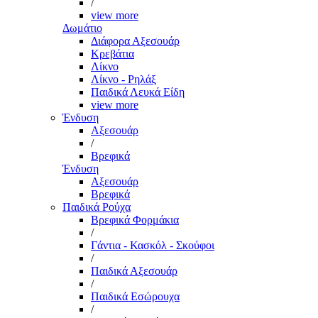
/
view more
Δωμάτιο
Διάφορα Αξεσουάρ
Κρεβάτια
Λίκνο
Λίκνο - Ρηλάξ
Παιδικά Λευκά Είδη
view more
Ένδυση
Αξεσουάρ
/
Βρεφικά
Ένδυση
Αξεσουάρ
Βρεφικά
Παιδικά Ρούχα
Βρεφικά Φορμάκια
/
Γάντια - Κασκόλ - Σκούφοι
/
Παιδικά Αξεσουάρ
/
Παιδικά Εσώρουχα
/