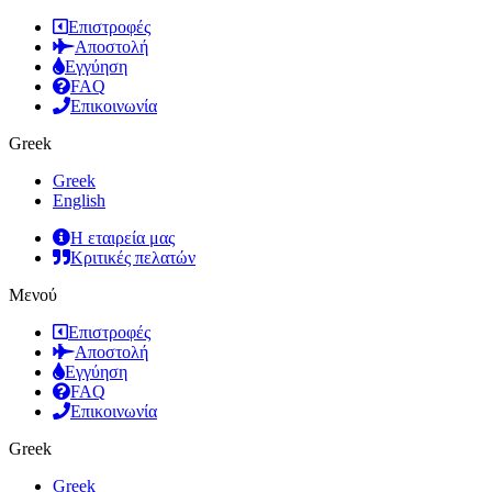
Επιστροφές
Αποστολή
Εγγύηση
FAQ
Επικοινωνία
Greek
Greek
English
Η εταιρεία μας
Κριτικές πελατών
Μενού
Επιστροφές
Αποστολή
Εγγύηση
FAQ
Επικοινωνία
Greek
Greek