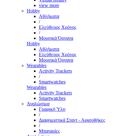
view more
Hobby
Αθλήματα
/
Ελεύθερος Χρόνος
/
Μουσικά Όργανα
Hobby
Αθλήματα
Ελεύθερος Χρόνος
Μουσικά Όργανα
Wearables
Activity Trackers
/
Smartwatches
Wearables
Activity Trackers
Smartwatches
Αναλώσιμα
Γραφική Ύλη
/
Διαφημιστικά Σταντ - Αφισοθήκες
/
Μπαταρίες