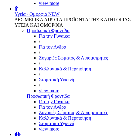
view more
Υγεία - Ομορφιά
NEW
ΔΕΣ ΜΕΡΙΚΑ ΑΠΌ ΤΑ ΠΡΟΪΌΝΤΑ ΤΗΣ ΚΑΤΗΓΟΡΙΑΣ
ΥΓΕΙΑ ΚΑΙ ΟΜΟΡΦΙΑ
Προσωπική Φροντίδα
Για την Γυναίκα
/
Για τον Άνδρα
/
Ζυγαριές Σώματος & Λιπομετρητές
/
Καλλυντικά & Περιποίηση
/
Στοματική Υγιεινή
/
view more
Προσωπική Φροντίδα
Για την Γυναίκα
Για τον Άνδρα
Ζυγαριές Σώματος & Λιπομετρητές
Καλλυντικά & Περιποίηση
Στοματική Υγιεινή
view more