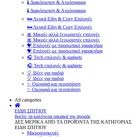
🕯️ Διακόσμηση & Ατμόσφαιρα
🕯️ Διακόσμηση & Ατμόσφαιρα
🛏️ Λευκά Είδη & Cozy Επιλογές
🛏️ Λευκά Είδη & Cozy Επιλογές
🎀 Μικρές αλλά ξεχωριστές επιλογές
🎀 Μικρές αλλά ξεχωριστές επιλογές
💝 Επιλογές με προσωπικό χαρακτήρα
💝 Επιλογές με προσωπικό χαρακτήρα
🎧 Tech επιλογές & gadgets
🎧 Tech επιλογές & gadgets
🎈 Ιδέες για παιδιά
🎈 Ιδέες για παιδιά
✨ Ομορφιά και περιποίηση
✨ Ομορφιά και περιποίηση
All categories
ΕΙΔΗ ΣΠΙΤΙΟΥ
βρείτε τα καλύτερα οικιακά της αγοράς
ΔΕΣ ΜΕΡΙΚΑ ΑΠΌ ΤΑ ΠΡΟΪΌΝΤΑ ΤΗΣ ΚΑΤΗΓΟΡΙΑΣ
ΕΙΔΗ ΣΠΙΤΙΟΥ
Μικροσυσκευές