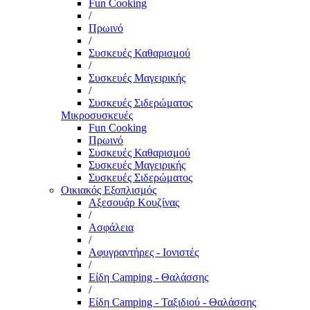
Fun Cooking
/
Πρωινό
/
Συσκευές Καθαρισμού
/
Συσκευές Μαγειρικής
/
Συσκευές Σιδερώματος
Μικροσυσκευές
Fun Cooking
Πρωινό
Συσκευές Καθαρισμού
Συσκευές Μαγειρικής
Συσκευές Σιδερώματος
Οικιακός Εξοπλισμός
Αξεσουάρ Κουζίνας
/
Ασφάλεια
/
Αφυγραντήρες - Ιονιστές
/
Είδη Camping - Θαλάσσης
/
Είδη Camping - Ταξιδιού - Θαλάσσης