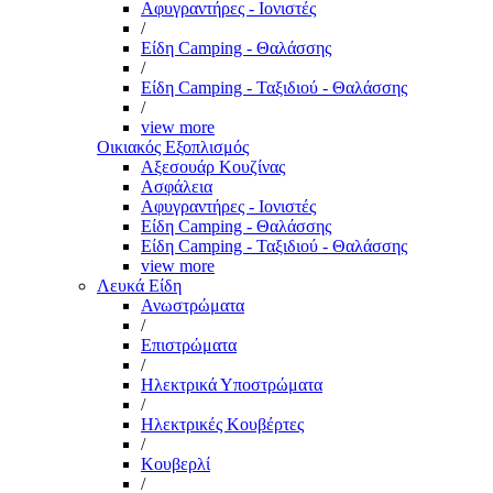
Αφυγραντήρες - Ιονιστές
/
Είδη Camping - Θαλάσσης
/
Είδη Camping - Ταξιδιού - Θαλάσσης
/
view more
Οικιακός Εξοπλισμός
Αξεσουάρ Κουζίνας
Ασφάλεια
Αφυγραντήρες - Ιονιστές
Είδη Camping - Θαλάσσης
Είδη Camping - Ταξιδιού - Θαλάσσης
view more
Λευκά Είδη
Ανωστρώματα
/
Επιστρώματα
/
Ηλεκτρικά Υποστρώματα
/
Ηλεκτρικές Κουβέρτες
/
Κουβερλί
/