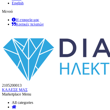
English
Μενού
Η εταιρεία μας
Κριτικές πελατών
2105200013
ΚΑΛΕΣΕ ΜΑΣ
Marketplace Menu
All categories