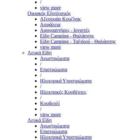
/
view more
Οικιακός Εξοπλισμός
Αξεσουάρ Κουζίνας
Ασφάλεια
Αφυγραντήρες - Ιονιστές
Είδη Camping - Θαλάσσης
Είδη Camping - Ταξιδιού - Θαλάσσης
view more
Λευκά Είδη
Ανωστρώματα
/
Επιστρώματα
/
Ηλεκτρικά Υποστρώματα
/
Ηλεκτρικές Κουβέρτες
/
Κουβερλί
/
view more
Λευκά Είδη
Ανωστρώματα
Επιστρώματα
Ηλεκτρικά Υποστρώματα