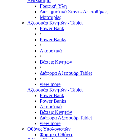
Αναλώσιμα
Γραφική Ύλη
Διαφημιστικά Σταντ - Αφισοθήκες
Μπαταρίες
Αξεσουάρ Κινητών - Tablet
Power Bank
/
Power Banks
/
Ακουστικά
/
Βάσεις Κινητών
/
Διάφορα Αξεσουάρ Tablet
/
view more
Αξεσουάρ Κινητών - Tablet
Power Bank
Power Banks
Ακουστικά
Βάσεις Κινητών
Διάφορα Αξεσουάρ Tablet
view more
Οθόνες Υπολογιστών
Φορητές Οθόνες