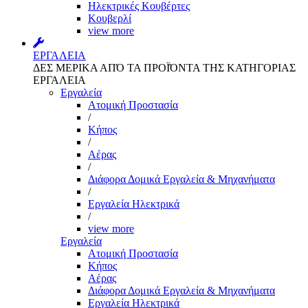
Ηλεκτρικές Κουβέρτες
Κουβερλί
view more
ΕΡΓΑΛΕΙΑ
ΔΕΣ ΜΕΡΙΚΑ ΑΠΌ ΤΑ ΠΡΟΪΌΝΤΑ ΤΗΣ ΚΑΤΗΓΟΡΙΑΣ
ΕΡΓΑΛΕΙΑ
Εργαλεία
Aτομική Προστασία
/
Kήπος
/
Αέρας
/
Διάφορα Δομικά Εργαλεία & Μηχανήματα
/
Εργαλεία Ηλεκτρικά
/
view more
Εργαλεία
Aτομική Προστασία
Kήπος
Αέρας
Διάφορα Δομικά Εργαλεία & Μηχανήματα
Εργαλεία Ηλεκτρικά