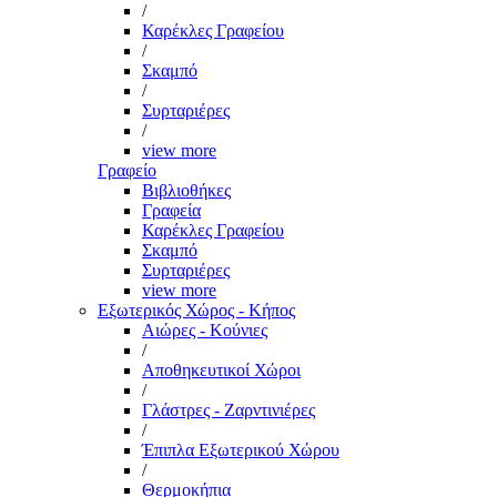
/
Καρέκλες Γραφείου
/
Σκαμπό
/
Συρταριέρες
/
view more
Γραφείο
Βιβλιοθήκες
Γραφεία
Καρέκλες Γραφείου
Σκαμπό
Συρταριέρες
view more
Εξωτερικός Χώρος - Κήπος
Αιώρες - Κούνιες
/
Αποθηκευτικοί Χώροι
/
Γλάστρες - Ζαρντινιέρες
/
Έπιπλα Εξωτερικού Χώρου
/
Θερμοκήπια