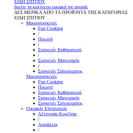
ΕΙΔΗ ΣΠΙΤΙΟΥ
βρείτε τα καλύτερα οικιακά της αγοράς
ΔΕΣ ΜΕΡΙΚΑ ΑΠΌ ΤΑ ΠΡΟΪΌΝΤΑ ΤΗΣ ΚΑΤΗΓΟΡΙΑΣ
ΕΙΔΗ ΣΠΙΤΙΟΥ
Μικροσυσκευές
Fun Cooking
/
Πρωινό
/
Συσκευές Καθαρισμού
/
Συσκευές Μαγειρικής
/
Συσκευές Σιδερώματος
Μικροσυσκευές
Fun Cooking
Πρωινό
Συσκευές Καθαρισμού
Συσκευές Μαγειρικής
Συσκευές Σιδερώματος
Οικιακός Εξοπλισμός
Αξεσουάρ Κουζίνας
/
Ασφάλεια
/