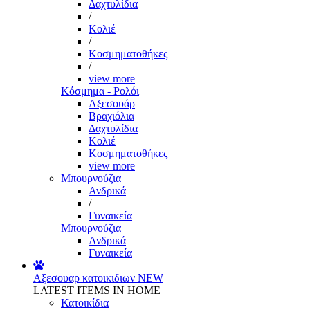
Δαχτυλίδια
/
Κολιέ
/
Κοσμηματοθήκες
/
view more
Κόσμημα - Ρολόι
Αξεσουάρ
Βραχιόλια
Δαχτυλίδια
Κολιέ
Κοσμηματοθήκες
view more
Μπουρνούζια
Ανδρικά
/
Γυναικεία
Μπουρνούζια
Ανδρικά
Γυναικεία
Αξεσουαρ κατοικιδιων
NEW
LATEST ITEMS IN HOME
Κατοικίδια