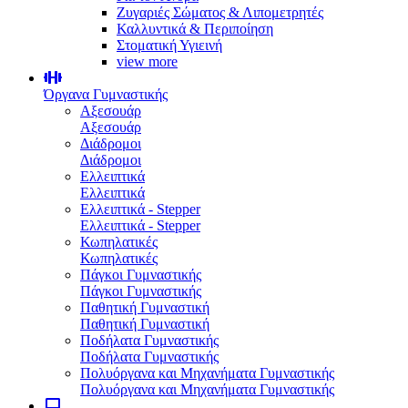
Ζυγαριές Σώματος & Λιπομετρητές
Καλλυντικά & Περιποίηση
Στοματική Υγιεινή
view more
Όργανα Γυμναστικής
Αξεσουάρ
Αξεσουάρ
Διάδρομοι
Διάδρομοι
Ελλειπτικά
Ελλειπτικά
Ελλειπτικά - Stepper
Ελλειπτικά - Stepper
Κωπηλατικές
Κωπηλατικές
Πάγκοι Γυμναστικής
Πάγκοι Γυμναστικής
Παθητική Γυμναστική
Παθητική Γυμναστική
Ποδήλατα Γυμναστικής
Ποδήλατα Γυμναστικής
Πολυόργανα και Μηχανήματα Γυμναστικής
Πολυόργανα και Μηχανήματα Γυμναστικής