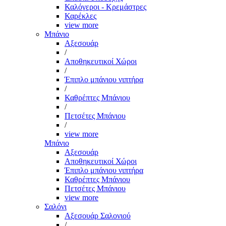
Καλόγεροι - Κρεμάστρες
Καρέκλες
view more
Μπάνιο
Αξεσουάρ
/
Αποθηκευτικοί Χώροι
/
Έπιπλο μπάνιου νιπτήρα
/
Καθρέπτες Μπάνιου
/
Πετσέτες Μπάνιου
/
view more
Μπάνιο
Αξεσουάρ
Αποθηκευτικοί Χώροι
Έπιπλο μπάνιου νιπτήρα
Καθρέπτες Μπάνιου
Πετσέτες Μπάνιου
view more
Σαλόνι
Αξεσουάρ Σαλονιού
/