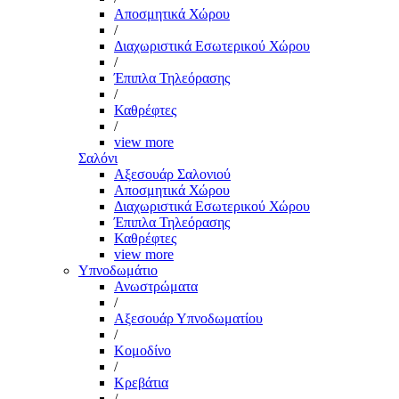
Αποσμητικά Χώρου
/
Διαχωριστικά Εσωτερικού Χώρου
/
Έπιπλα Τηλεόρασης
/
Καθρέφτες
/
view more
Σαλόνι
Αξεσουάρ Σαλονιού
Αποσμητικά Χώρου
Διαχωριστικά Εσωτερικού Χώρου
Έπιπλα Τηλεόρασης
Καθρέφτες
view more
Υπνοδωμάτιο
Ανωστρώματα
/
Αξεσουάρ Υπνοδωματίου
/
Κομοδίνο
/
Κρεβάτια
/