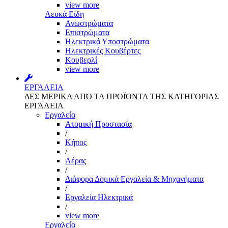
view more
Λευκά Είδη
Ανωστρώματα
Επιστρώματα
Ηλεκτρικά Υποστρώματα
Ηλεκτρικές Κουβέρτες
Κουβερλί
view more
ΕΡΓΑΛΕΙΑ
ΔΕΣ ΜΕΡΙΚΑ ΑΠΌ ΤΑ ΠΡΟΪΌΝΤΑ ΤΗΣ ΚΑΤΗΓΟΡΙΑΣ
ΕΡΓΑΛΕΙΑ
Εργαλεία
Aτομική Προστασία
/
Kήπος
/
Αέρας
/
Διάφορα Δομικά Εργαλεία & Μηχανήματα
/
Εργαλεία Ηλεκτρικά
/
view more
Εργαλεία