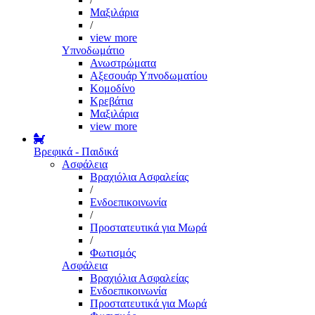
Μαξιλάρια
/
view more
Υπνοδωμάτιο
Ανωστρώματα
Αξεσουάρ Υπνοδωματίου
Κομοδίνο
Κρεβάτια
Μαξιλάρια
view more
Βρεφικά - Παιδικά
Ασφάλεια
Βραχιόλια Ασφαλείας
/
Ενδοεπικοινωνία
/
Προστατευτικά για Μωρά
/
Φωτισμός
Ασφάλεια
Βραχιόλια Ασφαλείας
Ενδοεπικοινωνία
Προστατευτικά για Μωρά