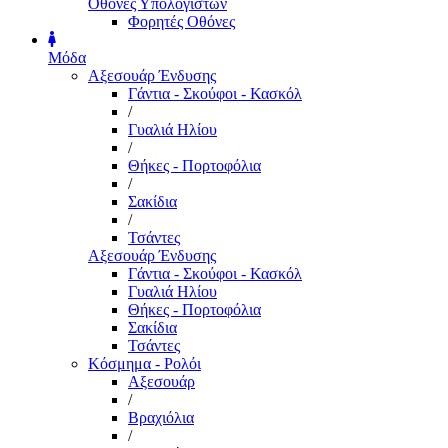
Οθόνες Υπολογιστών
Φορητές Οθόνες
Μόδα
Αξεσουάρ Ένδυσης
Γάντια - Σκούφοι - Κασκόλ
/
Γυαλιά Ηλίου
/
Θήκες - Πορτοφόλια
/
Σακίδια
/
Τσάντες
Αξεσουάρ Ένδυσης
Γάντια - Σκούφοι - Κασκόλ
Γυαλιά Ηλίου
Θήκες - Πορτοφόλια
Σακίδια
Τσάντες
Κόσμημα - Ρολόι
Αξεσουάρ
/
Βραχιόλια
/