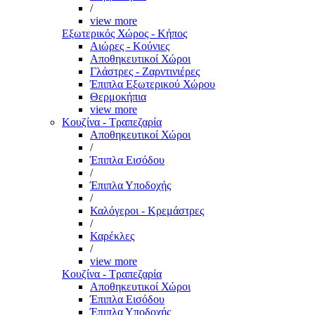
/
view more
Εξωτερικός Χώρος - Κήπος
Αιώρες - Κούνιες
Αποθηκευτικοί Χώροι
Γλάστρες - Ζαρντινιέρες
Έπιπλα Εξωτερικού Χώρου
Θερμοκήπια
view more
Κουζίνα - Τραπεζαρία
Αποθηκευτικοί Χώροι
/
Έπιπλα Εισόδου
/
Έπιπλα Υποδοχής
/
Καλόγεροι - Κρεμάστρες
/
Καρέκλες
/
view more
Κουζίνα - Τραπεζαρία
Αποθηκευτικοί Χώροι
Έπιπλα Εισόδου
Έπιπλα Υποδοχής