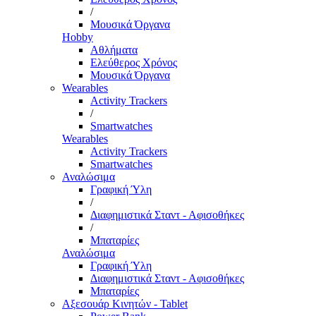
/
Μουσικά Όργανα
Hobby
Αθλήματα
Ελεύθερος Χρόνος
Μουσικά Όργανα
Wearables
Activity Trackers
/
Smartwatches
Wearables
Activity Trackers
Smartwatches
Αναλώσιμα
Γραφική Ύλη
/
Διαφημιστικά Σταντ - Αφισοθήκες
/
Μπαταρίες
Αναλώσιμα
Γραφική Ύλη
Διαφημιστικά Σταντ - Αφισοθήκες
Μπαταρίες
Αξεσουάρ Κινητών - Tablet