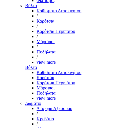
Φωτισμός
Βόλτα
Καθίσματα Αυτοκινήτου
/
Καρότσια
/
Καρότσια Περιπάτου
/
Μάρσιποι
/
Ποδήλατα
/
view more
Βόλτα
Καθίσματα Αυτοκινήτου
Καρότσια
Καρότσια Περιπάτου
Μάρσιποι
Ποδήλατα
view more
Δωμάτιο
Διάφορα Αξεσουάρ
/
Κρεβάτια
/