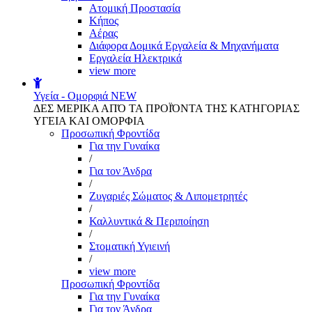
Aτομική Προστασία
Kήπος
Αέρας
Διάφορα Δομικά Εργαλεία & Μηχανήματα
Εργαλεία Ηλεκτρικά
view more
Υγεία - Ομορφιά
NEW
ΔΕΣ ΜΕΡΙΚΑ ΑΠΌ ΤΑ ΠΡΟΪΌΝΤΑ ΤΗΣ ΚΑΤΗΓΟΡΙΑΣ
ΥΓΕΙΑ ΚΑΙ ΟΜΟΡΦΙΑ
Προσωπική Φροντίδα
Για την Γυναίκα
/
Για τον Άνδρα
/
Ζυγαριές Σώματος & Λιπομετρητές
/
Καλλυντικά & Περιποίηση
/
Στοματική Υγιεινή
/
view more
Προσωπική Φροντίδα
Για την Γυναίκα
Για τον Άνδρα