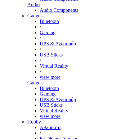
Audio
Audio Components
Gadgets
Bluetooth
/
Gaming
/
UPS & Αξεσουάρ
/
USB Sticks
/
Virtual Reality
/
view more
Gadgets
Bluetooth
Gaming
UPS & Αξεσουάρ
USB Sticks
Virtual Reality
view more
Hobby
Αθλήματα
/
Ελεύθερος Χρόνος