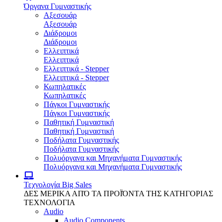
Όργανα Γυμναστικής
Αξεσουάρ
Αξεσουάρ
Διάδρομοι
Διάδρομοι
Ελλειπτικά
Ελλειπτικά
Ελλειπτικά - Stepper
Ελλειπτικά - Stepper
Κωπηλατικές
Κωπηλατικές
Πάγκοι Γυμναστικής
Πάγκοι Γυμναστικής
Παθητική Γυμναστική
Παθητική Γυμναστική
Ποδήλατα Γυμναστικής
Ποδήλατα Γυμναστικής
Πολυόργανα και Μηχανήματα Γυμναστικής
Πολυόργανα και Μηχανήματα Γυμναστικής
Τεχνολογία
Big Sales
ΔΕΣ ΜΕΡΙΚΑ ΑΠΌ ΤΑ ΠΡΟΪΌΝΤΑ ΤΗΣ ΚΑΤΗΓΟΡΙΑΣ
ΤΕΧΝΟΛΟΓΙΑ
Audio
Audio Components