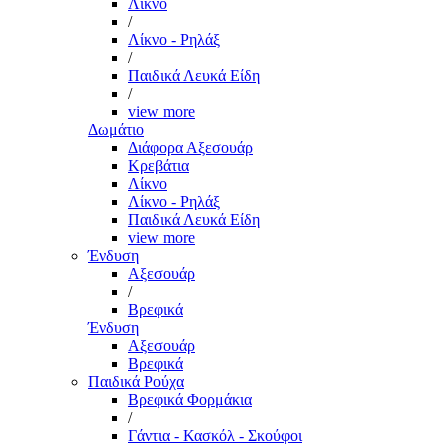
Λίκνο
/
Λίκνο - Ρηλάξ
/
Παιδικά Λευκά Είδη
/
view more
Δωμάτιο
Διάφορα Αξεσουάρ
Κρεβάτια
Λίκνο
Λίκνο - Ρηλάξ
Παιδικά Λευκά Είδη
view more
Ένδυση
Αξεσουάρ
/
Βρεφικά
Ένδυση
Αξεσουάρ
Βρεφικά
Παιδικά Ρούχα
Βρεφικά Φορμάκια
/
Γάντια - Κασκόλ - Σκούφοι