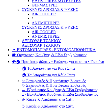
ΗΛΕΚΤΡΙΚΕΣ ΚΟΥΒΕΡΤΕΣ
ΘΕΡΜΑΣΤΡΕΣ
ΣΥΣΚΕΥΕΣ ΔΡΟΣΙΑΣ & ΨΥΞΗΣ
AIR COOLER
/
ΑΝΕΜΙΣΤΗΡΕΣ
ΣΥΣΚΕΥΕΣ ΔΡΟΣΙΑΣ & ΨΥΞΗΣ
AIR COOLER
ΑΝΕΜΙΣΤΗΡΕΣ
ΑΞΕΣΟΥΑΡ ΤΖΑΚΙΟΥ
ΑΞΕΣΟΥΑΡ ΤΖΑΚΙΟΥ
🦟 ΕΝΤΟΜΟΠΑΓΙΔΕΣ - ΕΝΤΟΜΟΑΠΩΘΗΤΙΚΑ
🍽️ Οργάνωση Κουζίνας & Είδη Σερβιρίσματος
🎁🏠 Προτάσεις δώρων • Επιλογές για το σπίτι • Για σένα
🏠 Τα Απαραίτητα για Κάθε Σπίτι
🏠 Τα Απαραίτητα για Κάθε Σπίτι
✨ Ξεχωριστές & Πρωτότυπες Συσκευές
✨ Ξεχωριστές & Πρωτότυπες Συσκευές
🍳 Εξοπλισμός Κουζίνας & Είδη Σερβιρίσματος
🍳 Εξοπλισμός Κουζίνας & Είδη Σερβιρίσματος
☕ Καφές & Απόλαυση στο Σπίτι
☕ Καφές & Απόλαυση στο Σπίτι