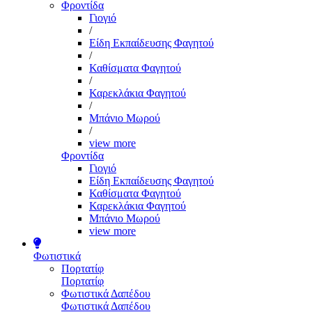
Φροντίδα
Γιογιό
/
Είδη Εκπαίδευσης Φαγητού
/
Καθίσματα Φαγητού
/
Καρεκλάκια Φαγητού
/
Μπάνιο Μωρού
/
view more
Φροντίδα
Γιογιό
Είδη Εκπαίδευσης Φαγητού
Καθίσματα Φαγητού
Καρεκλάκια Φαγητού
Μπάνιο Μωρού
view more
Φωτιστικά
Πορτατίφ
Πορτατίφ
Φωτιστικά Δαπέδου
Φωτιστικά Δαπέδου