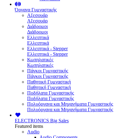
Όργανα Γυμναστικής
Αξεσουάρ
Αξεσουάρ
Διάδρομοι
Διάδρομοι
Ελλειπτικά
Ελλειπτικά
Ελλειπτικά - Stepper
Ελλειπτικά - Stepper
Κωπηλατικές
Κωπηλατικές
Πάγκοι Γυμναστικής
Πάγκοι Γυμναστικής
Παθητική Γυμναστική
Παθητική Γυμναστική
Ποδήλατα Γυμναστικής
Ποδήλατα Γυμναστικής
Πολυόργανα και Μηχανήματα Γυμναστικής
Πολυόργανα και Μηχανήματα Γυμναστικής
ELECTRONICS
Big Sales
Featured items
Audio
Audio Components