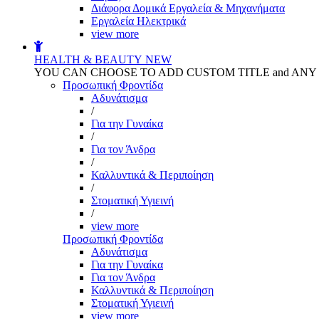
Διάφορα Δομικά Εργαλεία & Μηχανήματα
Εργαλεία Ηλεκτρικά
view more
HEALTH & BEAUTY
NEW
YOU CAN CHOOSE TO ADD CUSTOM TITLE and AN
Προσωπική Φροντίδα
Αδυνάτισμα
/
Για την Γυναίκα
/
Για τον Άνδρα
/
Καλλυντικά & Περιποίηση
/
Στοματική Υγιεινή
/
view more
Προσωπική Φροντίδα
Αδυνάτισμα
Για την Γυναίκα
Για τον Άνδρα
Καλλυντικά & Περιποίηση
Στοματική Υγιεινή
view more