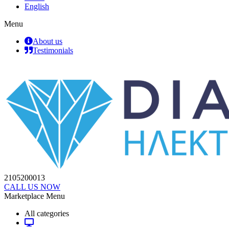
English
Menu
About us
Testimonials
2105200013
CALL US NOW
Marketplace Menu
All categories