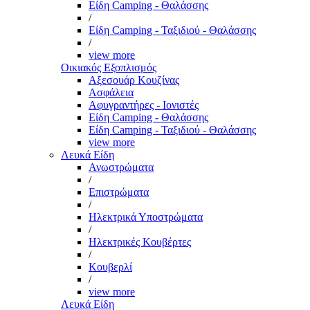
Είδη Camping - Θαλάσσης
/
Είδη Camping - Ταξιδιού - Θαλάσσης
/
view more
Οικιακός Εξοπλισμός
Αξεσουάρ Κουζίνας
Ασφάλεια
Αφυγραντήρες - Ιονιστές
Είδη Camping - Θαλάσσης
Είδη Camping - Ταξιδιού - Θαλάσσης
view more
Λευκά Είδη
Ανωστρώματα
/
Επιστρώματα
/
Ηλεκτρικά Υποστρώματα
/
Ηλεκτρικές Κουβέρτες
/
Κουβερλί
/
view more
Λευκά Είδη