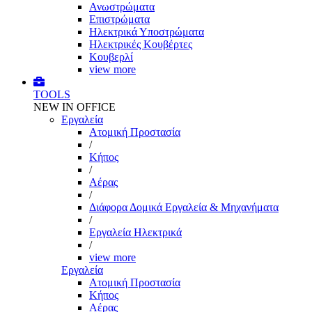
Ανωστρώματα
Επιστρώματα
Ηλεκτρικά Υποστρώματα
Ηλεκτρικές Κουβέρτες
Κουβερλί
view more
TOOLS
NEW IN OFFICE
Εργαλεία
Aτομική Προστασία
/
Kήπος
/
Αέρας
/
Διάφορα Δομικά Εργαλεία & Μηχανήματα
/
Εργαλεία Ηλεκτρικά
/
view more
Εργαλεία
Aτομική Προστασία
Kήπος
Αέρας