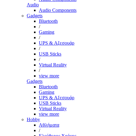
Audio
Audio Components
Gadgets
Bluetooth
/
Gaming
/
UPS & Αξεσουάρ
/
USB Sticks
/
Virtual Reality
/
view more
Gadgets
Bluetooth
Gaming
UPS & Αξεσουάρ
USB Sticks
Virtual Reality
view more
Hobby
Αθλήματα
/
Ελεύθερος Χρόνος