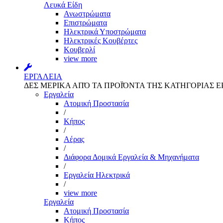
Λευκά Είδη
Ανωστρώματα
Επιστρώματα
Ηλεκτρικά Υποστρώματα
Ηλεκτρικές Κουβέρτες
Κουβερλί
view more
ΕΡΓΑΛΕΙΑ
ΔΕΣ ΜΕΡΙΚΑ ΑΠΌ ΤΑ ΠΡΟΪΌΝΤΑ ΤΗΣ ΚΑΤΗΓΟΡΙΑΣ Ε
Εργαλεία
Aτομική Προστασία
/
Kήπος
/
Αέρας
/
Διάφορα Δομικά Εργαλεία & Μηχανήματα
/
Εργαλεία Ηλεκτρικά
/
view more
Εργαλεία
Aτομική Προστασία
Kήπος