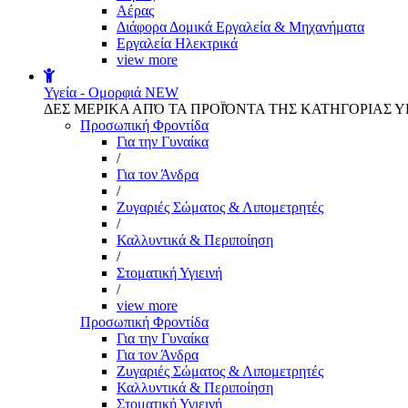
Αέρας
Διάφορα Δομικά Εργαλεία & Μηχανήματα
Εργαλεία Ηλεκτρικά
view more
Υγεία - Ομορφιά
NEW
ΔΕΣ ΜΕΡΙΚΑ ΑΠΌ ΤΑ ΠΡΟΪΌΝΤΑ ΤΗΣ ΚΑΤΗΓΟΡΙΑΣ Υ
Προσωπική Φροντίδα
Για την Γυναίκα
/
Για τον Άνδρα
/
Ζυγαριές Σώματος & Λιπομετρητές
/
Καλλυντικά & Περιποίηση
/
Στοματική Υγιεινή
/
view more
Προσωπική Φροντίδα
Για την Γυναίκα
Για τον Άνδρα
Ζυγαριές Σώματος & Λιπομετρητές
Καλλυντικά & Περιποίηση
Στοματική Υγιεινή