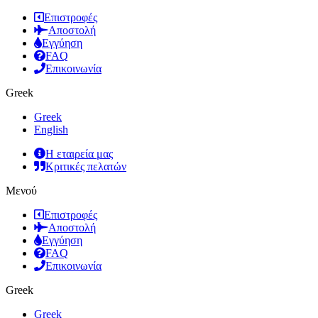
Επιστροφές
Αποστολή
Εγγύηση
FAQ
Επικοινωνία
Greek
Greek
English
Η εταιρεία μας
Κριτικές πελατών
Μενού
Επιστροφές
Αποστολή
Εγγύηση
FAQ
Επικοινωνία
Greek
Greek