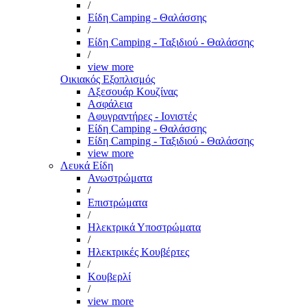
/
Είδη Camping - Θαλάσσης
/
Είδη Camping - Ταξιδιού - Θαλάσσης
/
view more
Οικιακός Εξοπλισμός
Αξεσουάρ Κουζίνας
Ασφάλεια
Αφυγραντήρες - Ιονιστές
Είδη Camping - Θαλάσσης
Είδη Camping - Ταξιδιού - Θαλάσσης
view more
Λευκά Είδη
Ανωστρώματα
/
Επιστρώματα
/
Ηλεκτρικά Υποστρώματα
/
Ηλεκτρικές Κουβέρτες
/
Κουβερλί
/
view more