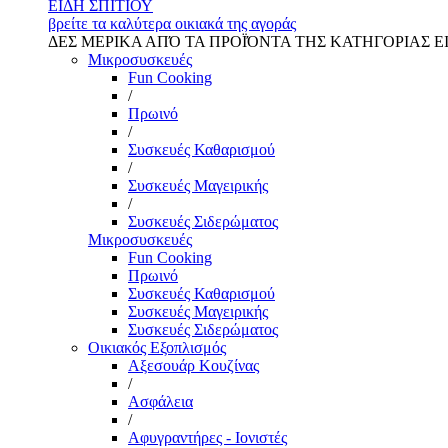
ΕΙΔΗ ΣΠΙΤΙΟΥ
βρείτε τα καλύτερα οικιακά της αγοράς
ΔΕΣ ΜΕΡΙΚΑ ΑΠΌ ΤΑ ΠΡΟΪΌΝΤΑ ΤΗΣ ΚΑΤΗΓΟΡΙΑΣ Ε
Μικροσυσκευές
Fun Cooking
/
Πρωινό
/
Συσκευές Καθαρισμού
/
Συσκευές Μαγειρικής
/
Συσκευές Σιδερώματος
Μικροσυσκευές
Fun Cooking
Πρωινό
Συσκευές Καθαρισμού
Συσκευές Μαγειρικής
Συσκευές Σιδερώματος
Οικιακός Εξοπλισμός
Αξεσουάρ Κουζίνας
/
Ασφάλεια
/
Αφυγραντήρες - Ιονιστές