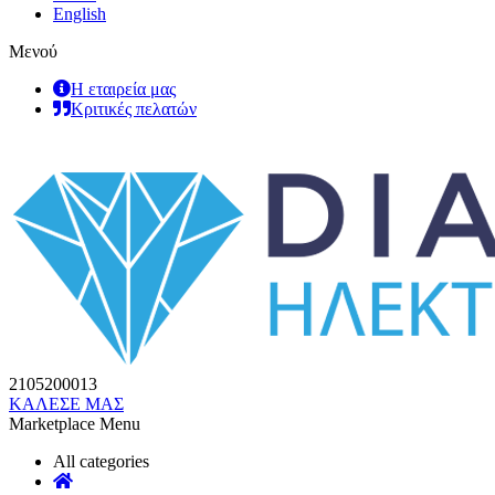
English
Μενού
Η εταιρεία μας
Κριτικές πελατών
2105200013
ΚΑΛΕΣΕ ΜΑΣ
Marketplace Menu
All categories