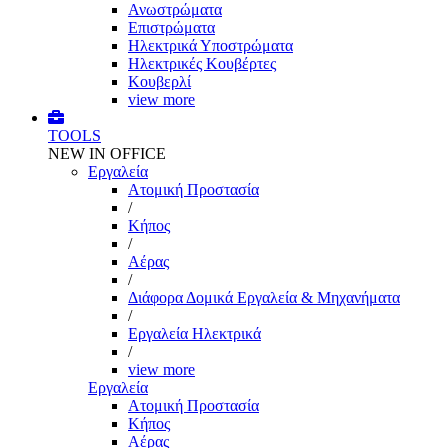
Ανωστρώματα
Επιστρώματα
Ηλεκτρικά Υποστρώματα
Ηλεκτρικές Κουβέρτες
Κουβερλί
view more
TOOLS
NEW IN OFFICE
Εργαλεία
Aτομική Προστασία
/
Kήπος
/
Αέρας
/
Διάφορα Δομικά Εργαλεία & Μηχανήματα
/
Εργαλεία Ηλεκτρικά
/
view more
Εργαλεία
Aτομική Προστασία
Kήπος
Αέρας