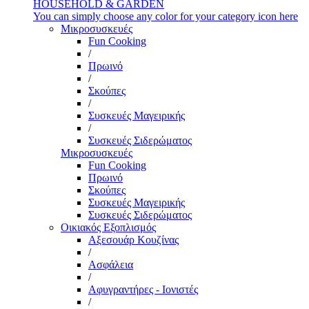
HOUSEHOLD & GARDEN
You can simply choose any color for your category icon here
Μικροσυσκευές
Fun Cooking
/
Πρωινό
/
Σκούπες
/
Συσκευές Μαγειρικής
/
Συσκευές Σιδερώματος
Μικροσυσκευές
Fun Cooking
Πρωινό
Σκούπες
Συσκευές Μαγειρικής
Συσκευές Σιδερώματος
Οικιακός Εξοπλισμός
Αξεσουάρ Κουζίνας
/
Ασφάλεια
/
Αφυγραντήρες - Ιονιστές
/