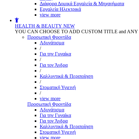
Διάφορα Δομικά Εργαλεία & Μηχανήματα
Εργαλεία Ηλεκτρικά
view more
HEALTH & BEAUTY
NEW
YOU CAN CHOOSE TO ADD CUSTOM TITLE and AN
Προσωπική Φροντίδα
Αδυνάτισμα
/
Για την Γυναίκα
/
Για τον Άνδρα
/
Καλλυντικά & Περιποίηση
/
Στοματική Υγιεινή
/
view more
Προσωπική Φροντίδα
Αδυνάτισμα
Για την Γυναίκα
Για τον Άνδρα
Καλλυντικά & Περιποίηση
Στοματική Υγιεινή
view more