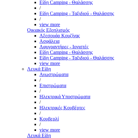
Είδη Camping - Θαλάσσης
/
Είδη Camping - Ταξιδιού - Θαλάσσης
/
view more
Οικιακός Εξοπλισμός
Αξεσουάρ Κουζίνας
Ασφάλεια
Αφυγραντήρες - Ιονιστές
Είδη Camping - Θαλάσσης
Είδη Camping - Ταξιδιού - Θαλάσσης
view more
Λευκά Είδη
Ανωστρώματα
/
Επιστρώματα
/
Ηλεκτρικά Υποστρώματα
/
Ηλεκτρικές Κουβέρτες
/
Κουβερλί
/
view more
Λευκά Είδη