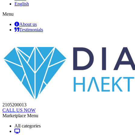
English
Menu
About us
Testimonials
2105200013
CALL US NOW
Marketplace Menu
All categories