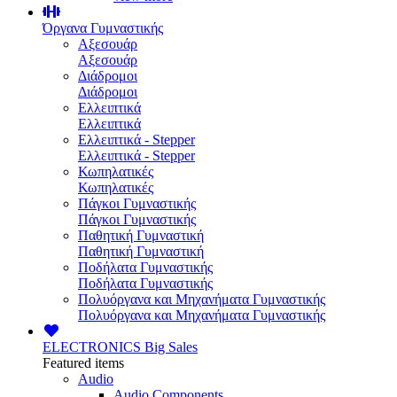
Όργανα Γυμναστικής
Αξεσουάρ
Αξεσουάρ
Διάδρομοι
Διάδρομοι
Ελλειπτικά
Ελλειπτικά
Ελλειπτικά - Stepper
Ελλειπτικά - Stepper
Κωπηλατικές
Κωπηλατικές
Πάγκοι Γυμναστικής
Πάγκοι Γυμναστικής
Παθητική Γυμναστική
Παθητική Γυμναστική
Ποδήλατα Γυμναστικής
Ποδήλατα Γυμναστικής
Πολυόργανα και Μηχανήματα Γυμναστικής
Πολυόργανα και Μηχανήματα Γυμναστικής
ELECTRONICS
Big Sales
Featured items
Audio
Audio Components