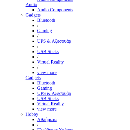
Audio
Audio Components
Gadgets
Bluetooth
/
Gaming
/
UPS & Αξεσουάρ
/
USB Sticks
/
Virtual Reality
/
view more
Gadgets
Bluetooth
Gaming
UPS & Αξεσουάρ
USB Sticks
Virtual Reality
view more
Hobby
Αθλήματα
/
Ελεύθερος Χρόνος