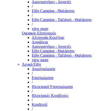
Αφυγραντήρες - Ιονιστές
/
Είδη Camping - Θαλάσσης
/
Είδη Camping - Ταξιδιού - Θαλάσσης
/
view more
Οικιακός Εξοπλισμός
Αξεσουάρ Κουζίνας
Ασφάλεια
Αφυγραντήρες - Ιονιστές
Είδη Camping - Θαλάσσης
Είδη Camping - Ταξιδιού - Θαλάσσης
view more
Λευκά Είδη
Ανωστρώματα
/
Επιστρώματα
/
Ηλεκτρικά Υποστρώματα
/
Ηλεκτρικές Κουβέρτες
/
Κουβερλί
/