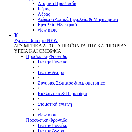
Aτομική Προστασία
Kήπος
Αέρας
Διάφορα Δομικά Εργαλεία & Μηχανήματα
Εργαλεία Ηλεκτρικά
view more
Υγεία - Ομορφιά
NEW
ΔΕΣ ΜΕΡΙΚΑ ΑΠΌ ΤΑ ΠΡΟΪΌΝΤΑ ΤΗΣ ΚΑΤΗΓΟΡΙΑΣ
ΥΓΕΙΑ ΚΑΙ ΟΜΟΡΦΙΑ
Προσωπική Φροντίδα
Για την Γυναίκα
/
Για τον Άνδρα
/
Ζυγαριές Σώματος & Λιπομετρητές
/
Καλλυντικά & Περιποίηση
/
Στοματική Υγιεινή
/
view more
Προσωπική Φροντίδα
Για την Γυναίκα
Για τον Άνδρα