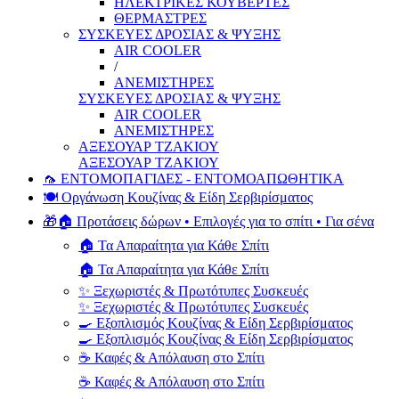
ΗΛΕΚΤΡΙΚΕΣ ΚΟΥΒΕΡΤΕΣ
ΘΕΡΜΑΣΤΡΕΣ
ΣΥΣΚΕΥΕΣ ΔΡΟΣΙΑΣ & ΨΥΞΗΣ
AIR COOLER
/
ΑΝΕΜΙΣΤΗΡΕΣ
ΣΥΣΚΕΥΕΣ ΔΡΟΣΙΑΣ & ΨΥΞΗΣ
AIR COOLER
ΑΝΕΜΙΣΤΗΡΕΣ
ΑΞΕΣΟΥΑΡ ΤΖΑΚΙΟΥ
ΑΞΕΣΟΥΑΡ ΤΖΑΚΙΟΥ
🦟 ΕΝΤΟΜΟΠΑΓΙΔΕΣ - ΕΝΤΟΜΟΑΠΩΘΗΤΙΚΑ
🍽️ Οργάνωση Κουζίνας & Είδη Σερβιρίσματος
🎁🏠 Προτάσεις δώρων • Επιλογές για το σπίτι • Για σένα
🏠 Τα Απαραίτητα για Κάθε Σπίτι
🏠 Τα Απαραίτητα για Κάθε Σπίτι
✨ Ξεχωριστές & Πρωτότυπες Συσκευές
✨ Ξεχωριστές & Πρωτότυπες Συσκευές
🍳 Εξοπλισμός Κουζίνας & Είδη Σερβιρίσματος
🍳 Εξοπλισμός Κουζίνας & Είδη Σερβιρίσματος
☕ Καφές & Απόλαυση στο Σπίτι
☕ Καφές & Απόλαυση στο Σπίτι