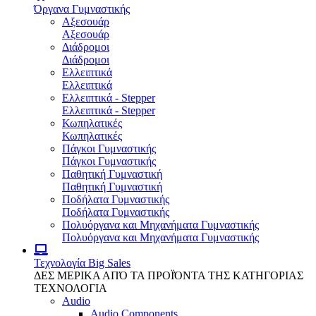
Όργανα Γυμναστικής
Αξεσουάρ
Αξεσουάρ
Διάδρομοι
Διάδρομοι
Ελλειπτικά
Ελλειπτικά
Ελλειπτικά - Stepper
Ελλειπτικά - Stepper
Κωπηλατικές
Κωπηλατικές
Πάγκοι Γυμναστικής
Πάγκοι Γυμναστικής
Παθητική Γυμναστική
Παθητική Γυμναστική
Ποδήλατα Γυμναστικής
Ποδήλατα Γυμναστικής
Πολυόργανα και Μηχανήματα Γυμναστικής
Πολυόργανα και Μηχανήματα Γυμναστικής
Τεχνολογία
Big Sales
ΔΕΣ ΜΕΡΙΚΑ ΑΠΌ ΤΑ ΠΡΟΪΌΝΤΑ ΤΗΣ ΚΑΤΗΓΟΡΙΑΣ
ΤΕΧΝΟΛΟΓΙΑ
Audio
Audio Components