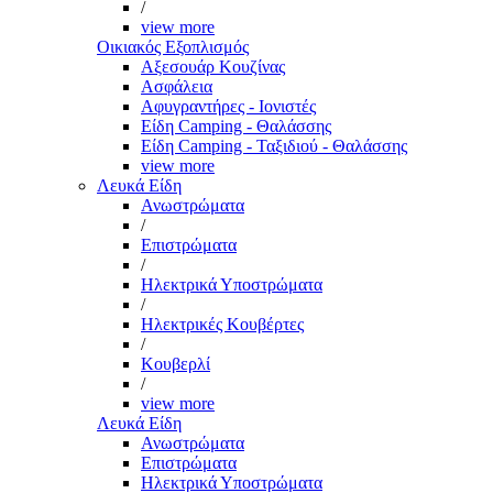
/
view more
Οικιακός Εξοπλισμός
Αξεσουάρ Κουζίνας
Ασφάλεια
Αφυγραντήρες - Ιονιστές
Είδη Camping - Θαλάσσης
Είδη Camping - Ταξιδιού - Θαλάσσης
view more
Λευκά Είδη
Ανωστρώματα
/
Επιστρώματα
/
Ηλεκτρικά Υποστρώματα
/
Ηλεκτρικές Κουβέρτες
/
Κουβερλί
/
view more
Λευκά Είδη
Ανωστρώματα
Επιστρώματα
Ηλεκτρικά Υποστρώματα