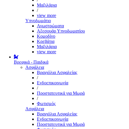
Μαξιλάρια
/
view more
Υπνοδωμάτιο
Ανωστρώματα
Αξεσουάρ Υπνοδωματίου
Κομοδίνο
Κρεβάτια
Μαξιλάρια
view more
Βρεφικά - Παιδικά
Ασφάλεια
Βραχιόλια Ασφαλείας
/
Ενδοεπικοινωνία
/
Προστατευτικά για Μωρά
/
Φωτισμός
Ασφάλεια
Βραχιόλια Ασφαλείας
Ενδοεπικοινωνία
Προστατευτικά για Μωρά