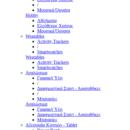
/
Μουσικά Όργανα
Hobby
Αθλήματα
Ελεύθερος Χρόνος
Μουσικά Όργανα
Wearables
Activity Trackers
/
Smartwatches
Wearables
Activity Trackers
Smartwatches
Αναλώσιμα
Γραφική Ύλη
/
Διαφημιστικά Σταντ - Αφισοθήκες
/
Μπαταρίες
Αναλώσιμα
Γραφική Ύλη
Διαφημιστικά Σταντ - Αφισοθήκες
Μπαταρίες
Αξεσουάρ Κινητών - Tablet