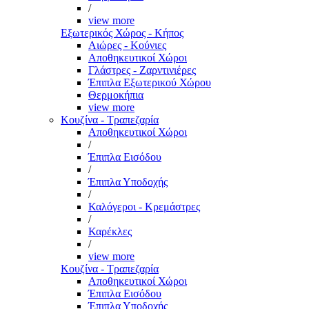
/
view more
Εξωτερικός Χώρος - Κήπος
Αιώρες - Κούνιες
Αποθηκευτικοί Χώροι
Γλάστρες - Ζαρντινιέρες
Έπιπλα Εξωτερικού Χώρου
Θερμοκήπια
view more
Κουζίνα - Τραπεζαρία
Αποθηκευτικοί Χώροι
/
Έπιπλα Εισόδου
/
Έπιπλα Υποδοχής
/
Καλόγεροι - Κρεμάστρες
/
Καρέκλες
/
view more
Κουζίνα - Τραπεζαρία
Αποθηκευτικοί Χώροι
Έπιπλα Εισόδου
Έπιπλα Υποδοχής