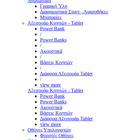
Αναλώσιμα
Γραφική Ύλη
Διαφημιστικά Σταντ - Αφισοθήκες
Μπαταρίες
Αξεσουάρ Κινητών - Tablet
Power Bank
/
Power Banks
/
Ακουστικά
/
Βάσεις Κινητών
/
Διάφορα Αξεσουάρ Tablet
/
view more
Αξεσουάρ Κινητών - Tablet
Power Bank
Power Banks
Ακουστικά
Βάσεις Κινητών
Διάφορα Αξεσουάρ Tablet
view more
Οθόνες Υπολογιστών
Φορητές Οθόνες