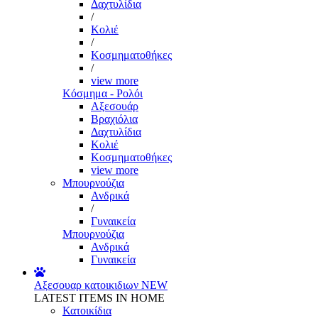
Δαχτυλίδια
/
Κολιέ
/
Κοσμηματοθήκες
/
view more
Κόσμημα - Ρολόι
Αξεσουάρ
Βραχιόλια
Δαχτυλίδια
Κολιέ
Κοσμηματοθήκες
view more
Μπουρνούζια
Ανδρικά
/
Γυναικεία
Μπουρνούζια
Ανδρικά
Γυναικεία
Αξεσουαρ κατοικιδιων
NEW
LATEST ITEMS IN HOME
Κατοικίδια