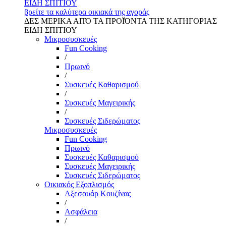
ΕΙΔΗ ΣΠΙΤΙΟΥ
βρείτε τα καλύτερα οικιακά της αγοράς
ΔΕΣ ΜΕΡΙΚΑ ΑΠΌ ΤΑ ΠΡΟΪΌΝΤΑ ΤΗΣ ΚΑΤΗΓΟΡΙΑΣ
ΕΙΔΗ ΣΠΙΤΙΟΥ
Μικροσυσκευές
Fun Cooking
/
Πρωινό
/
Συσκευές Καθαρισμού
/
Συσκευές Μαγειρικής
/
Συσκευές Σιδερώματος
Μικροσυσκευές
Fun Cooking
Πρωινό
Συσκευές Καθαρισμού
Συσκευές Μαγειρικής
Συσκευές Σιδερώματος
Οικιακός Εξοπλισμός
Αξεσουάρ Κουζίνας
/
Ασφάλεια
/