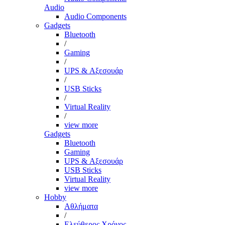
Audio
Audio Components
Gadgets
Bluetooth
/
Gaming
/
UPS & Αξεσουάρ
/
USB Sticks
/
Virtual Reality
/
view more
Gadgets
Bluetooth
Gaming
UPS & Αξεσουάρ
USB Sticks
Virtual Reality
view more
Hobby
Αθλήματα
/
Ελεύθερος Χρόνος