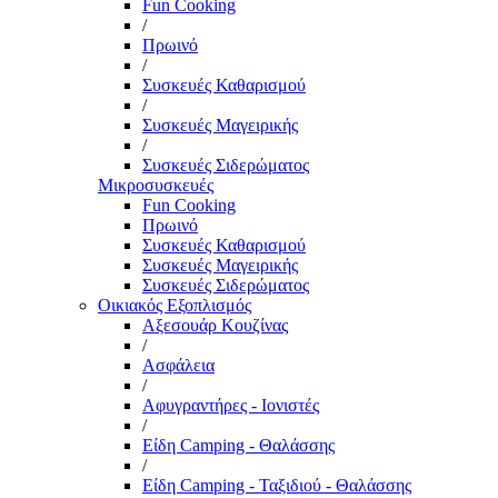
Fun Cooking
/
Πρωινό
/
Συσκευές Καθαρισμού
/
Συσκευές Μαγειρικής
/
Συσκευές Σιδερώματος
Μικροσυσκευές
Fun Cooking
Πρωινό
Συσκευές Καθαρισμού
Συσκευές Μαγειρικής
Συσκευές Σιδερώματος
Οικιακός Εξοπλισμός
Αξεσουάρ Κουζίνας
/
Ασφάλεια
/
Αφυγραντήρες - Ιονιστές
/
Είδη Camping - Θαλάσσης
/
Είδη Camping - Ταξιδιού - Θαλάσσης