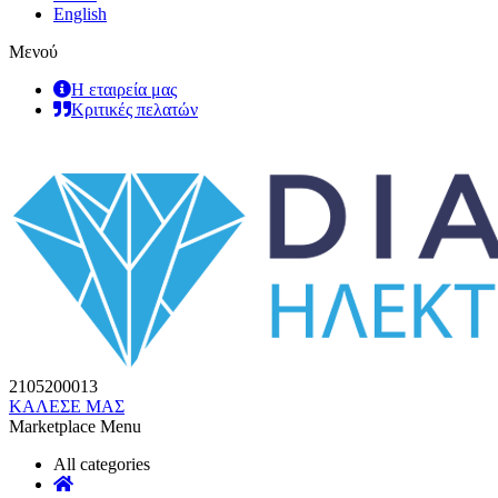
English
Μενού
Η εταιρεία μας
Κριτικές πελατών
2105200013
ΚΑΛΕΣΕ ΜΑΣ
Marketplace Menu
All categories