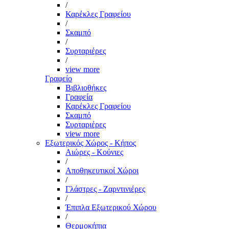
/
Καρέκλες Γραφείου
/
Σκαμπό
/
Συρταριέρες
/
view more
Γραφείο
Βιβλιοθήκες
Γραφεία
Καρέκλες Γραφείου
Σκαμπό
Συρταριέρες
view more
Εξωτερικός Χώρος - Κήπος
Αιώρες - Κούνιες
/
Αποθηκευτικοί Χώροι
/
Γλάστρες - Ζαρντινιέρες
/
Έπιπλα Εξωτερικού Χώρου
/
Θερμοκήπια