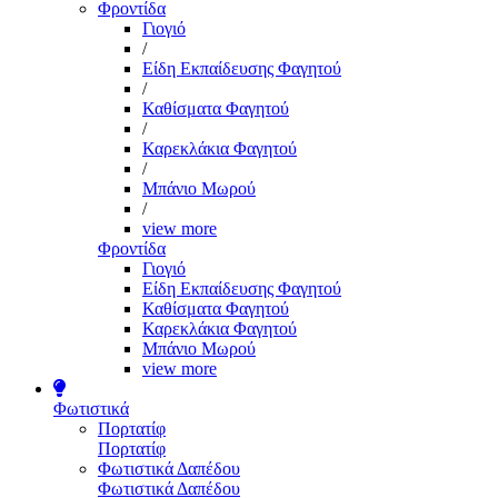
Φροντίδα
Γιογιό
/
Είδη Εκπαίδευσης Φαγητού
/
Καθίσματα Φαγητού
/
Καρεκλάκια Φαγητού
/
Μπάνιο Μωρού
/
view more
Φροντίδα
Γιογιό
Είδη Εκπαίδευσης Φαγητού
Καθίσματα Φαγητού
Καρεκλάκια Φαγητού
Μπάνιο Μωρού
view more
Φωτιστικά
Πορτατίφ
Πορτατίφ
Φωτιστικά Δαπέδου
Φωτιστικά Δαπέδου