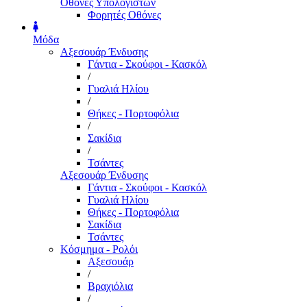
Οθόνες Υπολογιστών
Φορητές Οθόνες
Μόδα
Αξεσουάρ Ένδυσης
Γάντια - Σκούφοι - Κασκόλ
/
Γυαλιά Ηλίου
/
Θήκες - Πορτοφόλια
/
Σακίδια
/
Τσάντες
Αξεσουάρ Ένδυσης
Γάντια - Σκούφοι - Κασκόλ
Γυαλιά Ηλίου
Θήκες - Πορτοφόλια
Σακίδια
Τσάντες
Κόσμημα - Ρολόι
Αξεσουάρ
/
Βραχιόλια
/