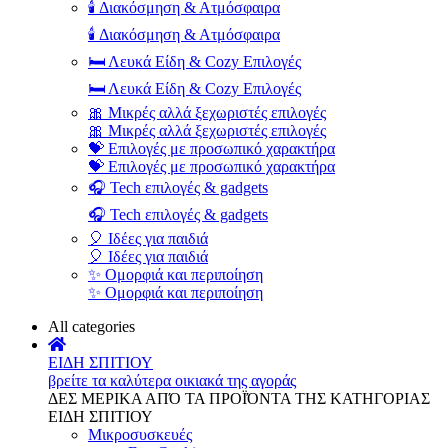
🕯️ Διακόσμηση & Ατμόσφαιρα
🕯️ Διακόσμηση & Ατμόσφαιρα
🛏️ Λευκά Είδη & Cozy Επιλογές
🛏️ Λευκά Είδη & Cozy Επιλογές
🎀 Μικρές αλλά ξεχωριστές επιλογές
🎀 Μικρές αλλά ξεχωριστές επιλογές
💝 Επιλογές με προσωπικό χαρακτήρα
💝 Επιλογές με προσωπικό χαρακτήρα
🎧 Tech επιλογές & gadgets
🎧 Tech επιλογές & gadgets
🎈 Ιδέες για παιδιά
🎈 Ιδέες για παιδιά
✨ Ομορφιά και περιποίηση
✨ Ομορφιά και περιποίηση
All categories
ΕΙΔΗ ΣΠΙΤΙΟΥ
βρείτε τα καλύτερα οικιακά της αγοράς
ΔΕΣ ΜΕΡΙΚΑ ΑΠΌ ΤΑ ΠΡΟΪΌΝΤΑ ΤΗΣ ΚΑΤΗΓΟΡΙΑΣ
ΕΙΔΗ ΣΠΙΤΙΟΥ
Μικροσυσκευές