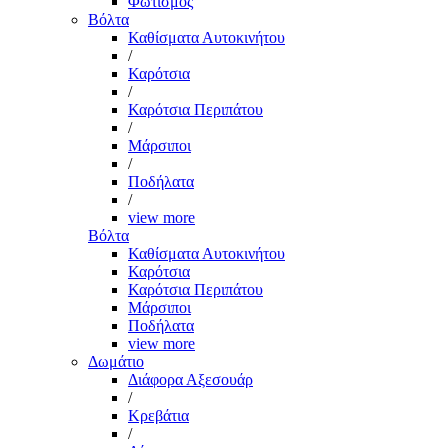
Φωτισμός
Βόλτα
Καθίσματα Αυτοκινήτου
/
Καρότσια
/
Καρότσια Περιπάτου
/
Μάρσιποι
/
Ποδήλατα
/
view more
Βόλτα
Καθίσματα Αυτοκινήτου
Καρότσια
Καρότσια Περιπάτου
Μάρσιποι
Ποδήλατα
view more
Δωμάτιο
Διάφορα Αξεσουάρ
/
Κρεβάτια
/