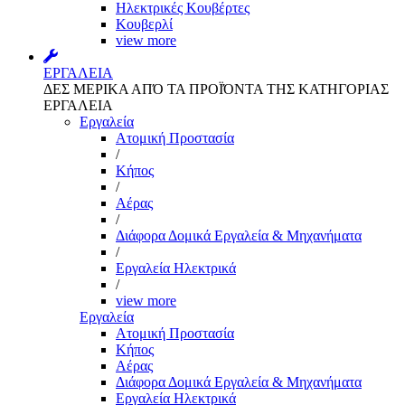
Ηλεκτρικές Κουβέρτες
Κουβερλί
view more
ΕΡΓΑΛΕΙΑ
ΔΕΣ ΜΕΡΙΚΑ ΑΠΌ ΤΑ ΠΡΟΪΌΝΤΑ ΤΗΣ ΚΑΤΗΓΟΡΙΑΣ
ΕΡΓΑΛΕΙΑ
Εργαλεία
Aτομική Προστασία
/
Kήπος
/
Αέρας
/
Διάφορα Δομικά Εργαλεία & Μηχανήματα
/
Εργαλεία Ηλεκτρικά
/
view more
Εργαλεία
Aτομική Προστασία
Kήπος
Αέρας
Διάφορα Δομικά Εργαλεία & Μηχανήματα
Εργαλεία Ηλεκτρικά