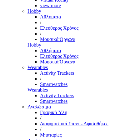
view more
Hobby
Αθλήματα
/
Ελεύθερος Χρόνος
/
Μουσικά Όργανα
Hobby
Αθλήματα
Ελεύθερος Χρόνος
Μουσικά Όργανα
Wearables
Activity Trackers
/
Smartwatches
Wearables
Activity Trackers
Smartwatches
Αναλώσιμα
Γραφική Ύλη
/
Διαφημιστικά Σταντ - Αφισοθήκες
/
Μπαταρίες