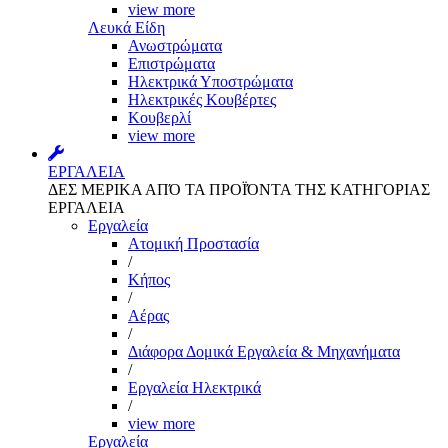
view more
Λευκά Είδη
Ανωστρώματα
Επιστρώματα
Ηλεκτρικά Υποστρώματα
Ηλεκτρικές Κουβέρτες
Κουβερλί
view more
ΕΡΓΑΛΕΙΑ
ΔΕΣ ΜΕΡΙΚΑ ΑΠΌ ΤΑ ΠΡΟΪΌΝΤΑ ΤΗΣ ΚΑΤΗΓΟΡΙΑΣ
ΕΡΓΑΛΕΙΑ
Εργαλεία
Aτομική Προστασία
/
Kήπος
/
Αέρας
/
Διάφορα Δομικά Εργαλεία & Μηχανήματα
/
Εργαλεία Ηλεκτρικά
/
view more
Εργαλεία