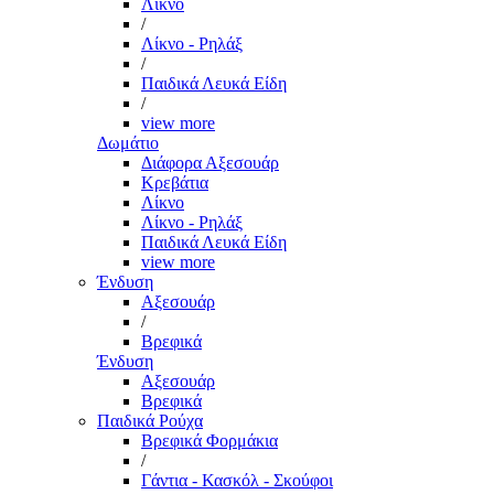
Λίκνο
/
Λίκνο - Ρηλάξ
/
Παιδικά Λευκά Είδη
/
view more
Δωμάτιο
Διάφορα Αξεσουάρ
Κρεβάτια
Λίκνο
Λίκνο - Ρηλάξ
Παιδικά Λευκά Είδη
view more
Ένδυση
Αξεσουάρ
/
Βρεφικά
Ένδυση
Αξεσουάρ
Βρεφικά
Παιδικά Ρούχα
Βρεφικά Φορμάκια
/
Γάντια - Κασκόλ - Σκούφοι