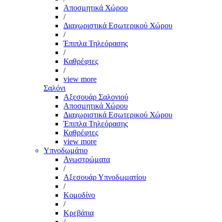
Αποσμητικά Χώρου
/
Διαχωριστικά Εσωτερικού Χώρου
/
Έπιπλα Τηλεόρασης
/
Καθρέφτες
/
view more
Σαλόνι
Αξεσουάρ Σαλονιού
Αποσμητικά Χώρου
Διαχωριστικά Εσωτερικού Χώρου
Έπιπλα Τηλεόρασης
Καθρέφτες
view more
Υπνοδωμάτιο
Ανωστρώματα
/
Αξεσουάρ Υπνοδωματίου
/
Κομοδίνο
/
Κρεβάτια
/