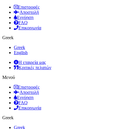
Επιστροφές
Αποστολή
Εγγύηση
FAQ
Επικοινωνία
Greek
Greek
English
Η εταιρεία μας
Κριτικές πελατών
Μενού
Επιστροφές
Αποστολή
Εγγύηση
FAQ
Επικοινωνία
Greek
Greek