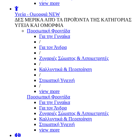
view more
Υγεία - Ομορφιά
NEW
ΔΕΣ ΜΕΡΙΚΑ ΑΠΌ ΤΑ ΠΡΟΪΌΝΤΑ ΤΗΣ ΚΑΤΗΓΟΡΙΑΣ
ΥΓΕΙΑ ΚΑΙ ΟΜΟΡΦΙΑ
Προσωπική Φροντίδα
Για την Γυναίκα
/
Για τον Άνδρα
/
Ζυγαριές Σώματος & Λιπομετρητές
/
Καλλυντικά & Περιποίηση
/
Στοματική Υγιεινή
/
view more
Προσωπική Φροντίδα
Για την Γυναίκα
Για τον Άνδρα
Ζυγαριές Σώματος & Λιπομετρητές
Καλλυντικά & Περιποίηση
Στοματική Υγιεινή
view more