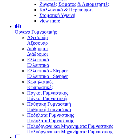
Ζυγαριές Σώματος & Λιπομετρητές
Καλλυντικά & Περιποίηση
Στοματική Υγιεινή
view more
Όργανα Γυμναστικής
Αξεσουάρ
Αξεσουάρ
Διάδρομοι
Διάδρομοι
Ελλειπτικά
Ελλειπτικά
Ελλειπτικά - Stepper
Ελλειπτικά - Stepper
Κωπηλατικές
Κωπηλατικές
Πάγκοι Γυμναστικής
Πάγκοι Γυμναστικής
Παθητική Γυμναστική
Παθητική Γυμναστική
Ποδήλατα Γυμναστικής
Ποδήλατα Γυμναστικής
Πολυόργανα και Μηχανήματα Γυμναστικής
Πολυόργανα και Μηχανήματα Γυμναστικής