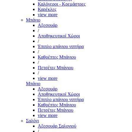
Καλόγεροι - Κρεμάστρες
Καρέκλες
view more
Μπάνιο
Αξεσουάρ
/
Αποθηκευτικοί Χώροι
/
Έπιπλο μπάνιου νιπτήρα
/
Καθρέπτες Μπάνιου
/
Πετσέτες Μπάνιου
/
view more
Μπάνιο
Αξεσουάρ
Αποθηκευτικοί Χώροι
Έπιπλο μπάνιου νιπτήρα
Καθρέπτες Μπάνιου
Πετσέτες Μπάνιου
view more
Σαλόνι
Αξεσουάρ Σαλονιού
/