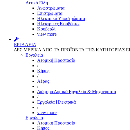
Λευκά Είδη
Ανωστρώματα
Επιστρώματα
Ηλεκτρικά Υποστρώματα
Ηλεκτρικές Κουβέρτες
Κουβερλί
view more
ΕΡΓΑΛΕΙΑ
ΔΕΣ ΜΕΡΙΚΑ ΑΠΌ ΤΑ ΠΡΟΪΌΝΤΑ ΤΗΣ ΚΑΤΗΓΟΡΙΑΣ Ε
Εργαλεία
Aτομική Προστασία
/
Kήπος
/
Αέρας
/
Διάφορα Δομικά Εργαλεία & Μηχανήματα
/
Εργαλεία Ηλεκτρικά
/
view more
Εργαλεία
Aτομική Προστασία
Kήπος