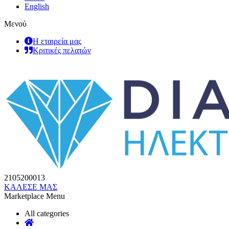
English
Μενού
Η εταιρεία μας
Κριτικές πελατών
2105200013
ΚΑΛΕΣΕ ΜΑΣ
Marketplace Menu
All categories