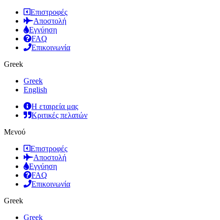
Επιστροφές
Αποστολή
Εγγύηση
FAQ
Επικοινωνία
Greek
Greek
English
Η εταιρεία μας
Κριτικές πελατών
Μενού
Επιστροφές
Αποστολή
Εγγύηση
FAQ
Επικοινωνία
Greek
Greek