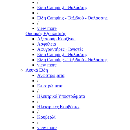
/
Είδη Camping - Θαλάσσης
/
Είδη Camping - Ταξιδιού - Θαλάσσης
/
view more
Οικιακός Εξοπλισμός
Αξεσουάρ Κουζίνας
Ασφάλεια
Αφυγραντήρες - Ιονιστές
Είδη Camping - Θαλάσσης
Είδη Camping - Ταξιδιού - Θαλάσσης
view more
Λευκά Είδη
Ανωστρώματα
/
Επιστρώματα
/
Ηλεκτρικά Υποστρώματα
/
Ηλεκτρικές Κουβέρτες
/
Κουβερλί
/
view more