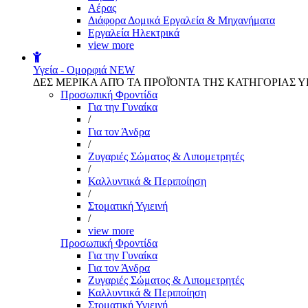
Αέρας
Διάφορα Δομικά Εργαλεία & Μηχανήματα
Εργαλεία Ηλεκτρικά
view more
Υγεία - Ομορφιά
NEW
ΔΕΣ ΜΕΡΙΚΑ ΑΠΌ ΤΑ ΠΡΟΪΌΝΤΑ ΤΗΣ ΚΑΤΗΓΟΡΙΑΣ Υ
Προσωπική Φροντίδα
Για την Γυναίκα
/
Για τον Άνδρα
/
Ζυγαριές Σώματος & Λιπομετρητές
/
Καλλυντικά & Περιποίηση
/
Στοματική Υγιεινή
/
view more
Προσωπική Φροντίδα
Για την Γυναίκα
Για τον Άνδρα
Ζυγαριές Σώματος & Λιπομετρητές
Καλλυντικά & Περιποίηση
Στοματική Υγιεινή