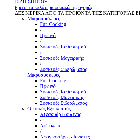
ΕΙΔΗ ΣΠΙΤΙΟΥ
βρείτε τα καλύτερα οικιακά της αγοράς
ΔΕΣ ΜΕΡΙΚΑ ΑΠΌ ΤΑ ΠΡΟΪΌΝΤΑ ΤΗΣ ΚΑΤΗΓΟΡΙΑΣ Ε
Μικροσυσκευές
Fun Cooking
/
Πρωινό
/
Συσκευές Καθαρισμού
/
Συσκευές Μαγειρικής
/
Συσκευές Σιδερώματος
Μικροσυσκευές
Fun Cooking
Πρωινό
Συσκευές Καθαρισμού
Συσκευές Μαγειρικής
Συσκευές Σιδερώματος
Οικιακός Εξοπλισμός
Αξεσουάρ Κουζίνας
/
Ασφάλεια
/
Αφυγραντήρες - Ιονιστές