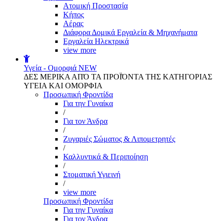
Aτομική Προστασία
Kήπος
Αέρας
Διάφορα Δομικά Εργαλεία & Μηχανήματα
Εργαλεία Ηλεκτρικά
view more
Υγεία - Ομορφιά
NEW
ΔΕΣ ΜΕΡΙΚΑ ΑΠΌ ΤΑ ΠΡΟΪΌΝΤΑ ΤΗΣ ΚΑΤΗΓΟΡΙΑΣ
ΥΓΕΙΑ ΚΑΙ ΟΜΟΡΦΙΑ
Προσωπική Φροντίδα
Για την Γυναίκα
/
Για τον Άνδρα
/
Ζυγαριές Σώματος & Λιπομετρητές
/
Καλλυντικά & Περιποίηση
/
Στοματική Υγιεινή
/
view more
Προσωπική Φροντίδα
Για την Γυναίκα
Για τον Άνδρα