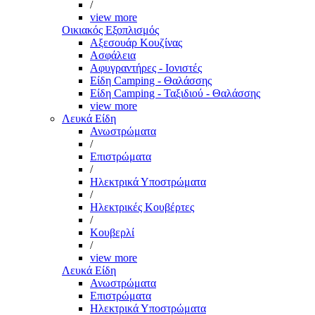
/
view more
Οικιακός Εξοπλισμός
Αξεσουάρ Κουζίνας
Ασφάλεια
Αφυγραντήρες - Ιονιστές
Είδη Camping - Θαλάσσης
Είδη Camping - Ταξιδιού - Θαλάσσης
view more
Λευκά Είδη
Ανωστρώματα
/
Επιστρώματα
/
Ηλεκτρικά Υποστρώματα
/
Ηλεκτρικές Κουβέρτες
/
Κουβερλί
/
view more
Λευκά Είδη
Ανωστρώματα
Επιστρώματα
Ηλεκτρικά Υποστρώματα