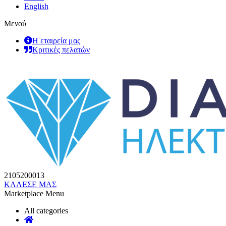
English
Μενού
Η εταιρεία μας
Κριτικές πελατών
2105200013
ΚΑΛΕΣΕ ΜΑΣ
Marketplace Menu
All categories