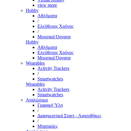
view more
Hobby
Αθλήματα
/
Ελεύθερος Χρόνος
/
Μουσικά Όργανα
Hobby
Αθλήματα
Ελεύθερος Χρόνος
Μουσικά Όργανα
Wearables
Activity Trackers
/
Smartwatches
Wearables
Activity Trackers
Smartwatches
Αναλώσιμα
Γραφική Ύλη
/
Διαφημιστικά Σταντ - Αφισοθήκες
/
Μπαταρίες