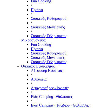
Fun Cooking
/
Πρωινό
/
Συσκευές Καθαρισμού
/
Συσκευές Μαγειρικής
/
Συσκευές Σιδερώματος
Μικροσυσκευές
Fun Cooking
Πρωινό
Συσκευές Καθαρισμού
Συσκευές Μαγειρικής
Συσκευές Σιδερώματος
Οικιακός Εξοπλισμός
Αξεσουάρ Κουζίνας
/
Ασφάλεια
/
Αφυγραντήρες - Ιονιστές
/
Είδη Camping - Θαλάσσης
/
Είδη Camping - Ταξιδιού - Θαλάσσης