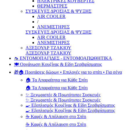
ΗΛΕΚΤΡΙΚΕΣ ΚΟΥΒΕΡΤΕΣ
ΘΕΡΜΑΣΤΡΕΣ
ΣΥΣΚΕΥΕΣ ΔΡΟΣΙΑΣ & ΨΥΞΗΣ
AIR COOLER
/
ΑΝΕΜΙΣΤΗΡΕΣ
ΣΥΣΚΕΥΕΣ ΔΡΟΣΙΑΣ & ΨΥΞΗΣ
AIR COOLER
ΑΝΕΜΙΣΤΗΡΕΣ
ΑΞΕΣΟΥΑΡ ΤΖΑΚΙΟΥ
ΑΞΕΣΟΥΑΡ ΤΖΑΚΙΟΥ
🦟 ΕΝΤΟΜΟΠΑΓΙΔΕΣ - ΕΝΤΟΜΟΑΠΩΘΗΤΙΚΑ
🍽️ Οργάνωση Κουζίνας & Είδη Σερβιρίσματος
🎁🏠 Προτάσεις δώρων • Επιλογές για το σπίτι • Για σένα
🏠 Τα Απαραίτητα για Κάθε Σπίτι
🏠 Τα Απαραίτητα για Κάθε Σπίτι
✨ Ξεχωριστές & Πρωτότυπες Συσκευές
✨ Ξεχωριστές & Πρωτότυπες Συσκευές
🍳 Εξοπλισμός Κουζίνας & Είδη Σερβιρίσματος
🍳 Εξοπλισμός Κουζίνας & Είδη Σερβιρίσματος
☕ Καφές & Απόλαυση στο Σπίτι
☕ Καφές & Απόλαυση στο Σπίτι