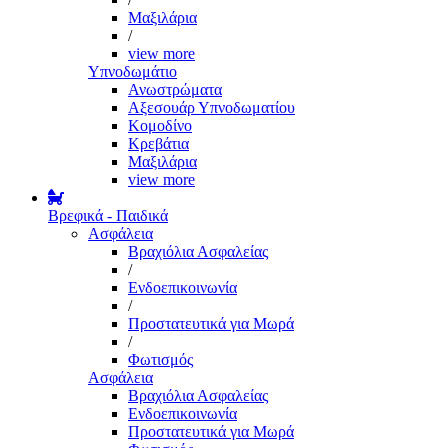
Μαξιλάρια
/
view more
Υπνοδωμάτιο
Ανωστρώματα
Αξεσουάρ Υπνοδωματίου
Κομοδίνο
Κρεβάτια
Μαξιλάρια
view more
Βρεφικά - Παιδικά
Ασφάλεια
Βραχιόλια Ασφαλείας
/
Ενδοεπικοινωνία
/
Προστατευτικά για Μωρά
/
Φωτισμός
Ασφάλεια
Βραχιόλια Ασφαλείας
Ενδοεπικοινωνία
Προστατευτικά για Μωρά