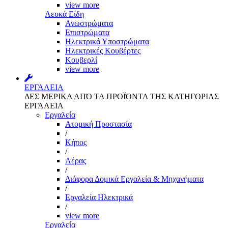
view more
Λευκά Είδη
Ανωστρώματα
Επιστρώματα
Ηλεκτρικά Υποστρώματα
Ηλεκτρικές Κουβέρτες
Κουβερλί
view more
ΕΡΓΑΛΕΙΑ
ΔΕΣ ΜΕΡΙΚΑ ΑΠΌ ΤΑ ΠΡΟΪΌΝΤΑ ΤΗΣ ΚΑΤΗΓΟΡΙΑΣ
ΕΡΓΑΛΕΙΑ
Εργαλεία
Aτομική Προστασία
/
Kήπος
/
Αέρας
/
Διάφορα Δομικά Εργαλεία & Μηχανήματα
/
Εργαλεία Ηλεκτρικά
/
view more
Εργαλεία