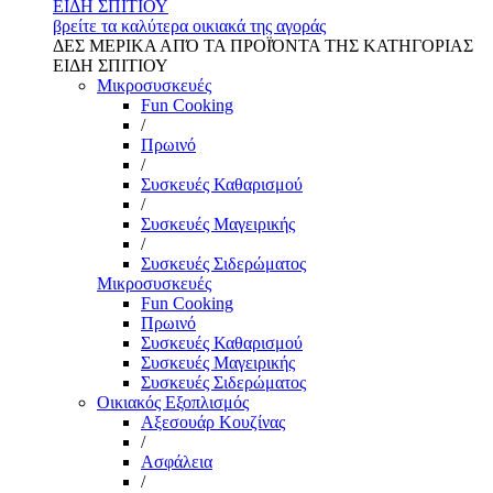
ΕΙΔΗ ΣΠΙΤΙΟΥ
βρείτε τα καλύτερα οικιακά της αγοράς
ΔΕΣ ΜΕΡΙΚΑ ΑΠΌ ΤΑ ΠΡΟΪΌΝΤΑ ΤΗΣ ΚΑΤΗΓΟΡΙΑΣ
ΕΙΔΗ ΣΠΙΤΙΟΥ
Μικροσυσκευές
Fun Cooking
/
Πρωινό
/
Συσκευές Καθαρισμού
/
Συσκευές Μαγειρικής
/
Συσκευές Σιδερώματος
Μικροσυσκευές
Fun Cooking
Πρωινό
Συσκευές Καθαρισμού
Συσκευές Μαγειρικής
Συσκευές Σιδερώματος
Οικιακός Εξοπλισμός
Αξεσουάρ Κουζίνας
/
Ασφάλεια
/