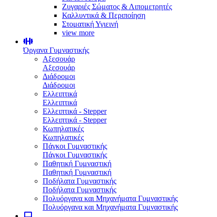
Ζυγαριές Σώματος & Λιπομετρητές
Καλλυντικά & Περιποίηση
Στοματική Υγιεινή
view more
Όργανα Γυμναστικής
Αξεσουάρ
Αξεσουάρ
Διάδρομοι
Διάδρομοι
Ελλειπτικά
Ελλειπτικά
Ελλειπτικά - Stepper
Ελλειπτικά - Stepper
Κωπηλατικές
Κωπηλατικές
Πάγκοι Γυμναστικής
Πάγκοι Γυμναστικής
Παθητική Γυμναστική
Παθητική Γυμναστική
Ποδήλατα Γυμναστικής
Ποδήλατα Γυμναστικής
Πολυόργανα και Μηχανήματα Γυμναστικής
Πολυόργανα και Μηχανήματα Γυμναστικής