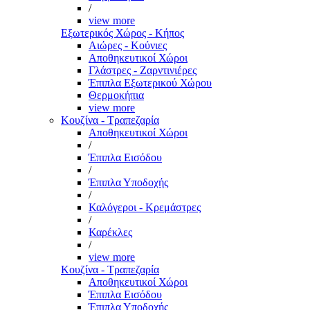
/
view more
Εξωτερικός Χώρος - Κήπος
Αιώρες - Κούνιες
Αποθηκευτικοί Χώροι
Γλάστρες - Ζαρντινιέρες
Έπιπλα Εξωτερικού Χώρου
Θερμοκήπια
view more
Κουζίνα - Τραπεζαρία
Αποθηκευτικοί Χώροι
/
Έπιπλα Εισόδου
/
Έπιπλα Υποδοχής
/
Καλόγεροι - Κρεμάστρες
/
Καρέκλες
/
view more
Κουζίνα - Τραπεζαρία
Αποθηκευτικοί Χώροι
Έπιπλα Εισόδου
Έπιπλα Υποδοχής