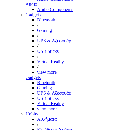
Audio
Audio Components
Gadgets
Bluetooth
/
Gaming
/
UPS & Αξεσουάρ
/
USB Sticks
/
Virtual Reality
/
view more
Gadgets
Bluetooth
Gaming
UPS & Αξεσουάρ
USB Sticks
Virtual Reality
view more
Hobby
Αθλήματα
/
Ελεύθερος Χρόνος