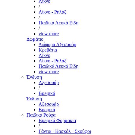
Λίκνο
/
Λίκνο - Ρηλάξ
/
Παιδικά Λευκά Είδη
/
view more
Δωμάτιο
Διάφορα Αξεσουάρ
Κρεβάτια
Λίκνο
Λίκνο - Ρηλάξ
Παιδικά Λευκά Είδη
view more
Ένδυση
Αξεσουάρ
/
Βρεφικά
Ένδυση
Αξεσουάρ
Βρεφικά
Παιδικά Ρούχα
Βρεφικά Φορμάκια
/
Γάντια - Κασκόλ - Σκούφοι