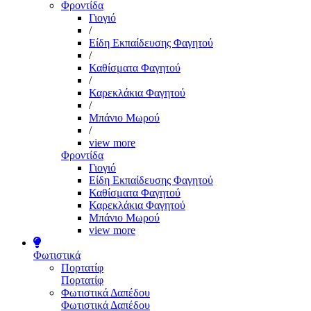
Φροντίδα
Γιογιό
/
Είδη Εκπαίδευσης Φαγητού
/
Καθίσματα Φαγητού
/
Καρεκλάκια Φαγητού
/
Μπάνιο Μωρού
/
view more
Φροντίδα
Γιογιό
Είδη Εκπαίδευσης Φαγητού
Καθίσματα Φαγητού
Καρεκλάκια Φαγητού
Μπάνιο Μωρού
view more
Φωτιστικά
Πορτατίφ
Πορτατίφ
Φωτιστικά Δαπέδου
Φωτιστικά Δαπέδου