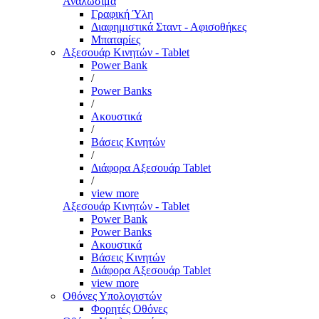
Αναλώσιμα
Γραφική Ύλη
Διαφημιστικά Σταντ - Αφισοθήκες
Μπαταρίες
Αξεσουάρ Κινητών - Tablet
Power Bank
/
Power Banks
/
Ακουστικά
/
Βάσεις Κινητών
/
Διάφορα Αξεσουάρ Tablet
/
view more
Αξεσουάρ Κινητών - Tablet
Power Bank
Power Banks
Ακουστικά
Βάσεις Κινητών
Διάφορα Αξεσουάρ Tablet
view more
Οθόνες Υπολογιστών
Φορητές Οθόνες