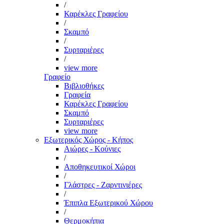
/
Καρέκλες Γραφείου
/
Σκαμπό
/
Συρταριέρες
/
view more
Γραφείο
Βιβλιοθήκες
Γραφεία
Καρέκλες Γραφείου
Σκαμπό
Συρταριέρες
view more
Εξωτερικός Χώρος - Κήπος
Αιώρες - Κούνιες
/
Αποθηκευτικοί Χώροι
/
Γλάστρες - Ζαρντινιέρες
/
Έπιπλα Εξωτερικού Χώρου
/
Θερμοκήπια