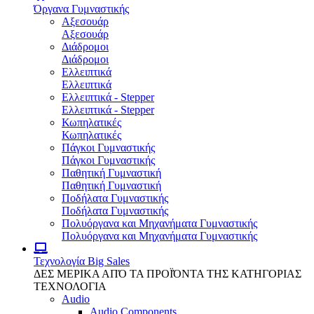
Όργανα Γυμναστικής
Αξεσουάρ
Αξεσουάρ
Διάδρομοι
Διάδρομοι
Ελλειπτικά
Ελλειπτικά
Ελλειπτικά - Stepper
Ελλειπτικά - Stepper
Κωπηλατικές
Κωπηλατικές
Πάγκοι Γυμναστικής
Πάγκοι Γυμναστικής
Παθητική Γυμναστική
Παθητική Γυμναστική
Ποδήλατα Γυμναστικής
Ποδήλατα Γυμναστικής
Πολυόργανα και Μηχανήματα Γυμναστικής
Πολυόργανα και Μηχανήματα Γυμναστικής
Τεχνολογία
Big Sales
ΔΕΣ ΜΕΡΙΚΑ ΑΠΌ ΤΑ ΠΡΟΪΌΝΤΑ ΤΗΣ ΚΑΤΗΓΟΡΙΑΣ
ΤΕΧΝΟΛΟΓΙΑ
Audio
Audio Components