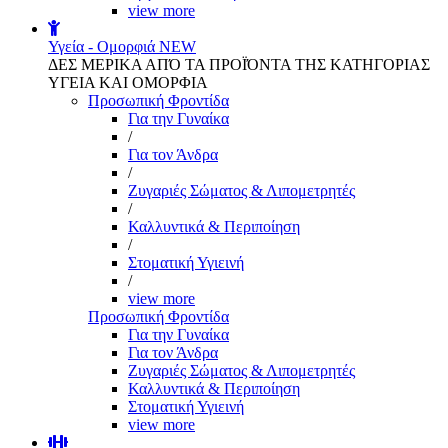
view more
Υγεία - Ομορφιά
NEW
ΔΕΣ ΜΕΡΙΚΑ ΑΠΌ ΤΑ ΠΡΟΪΌΝΤΑ ΤΗΣ ΚΑΤΗΓΟΡΙΑΣ
ΥΓΕΙΑ ΚΑΙ ΟΜΟΡΦΙΑ
Προσωπική Φροντίδα
Για την Γυναίκα
/
Για τον Άνδρα
/
Ζυγαριές Σώματος & Λιπομετρητές
/
Καλλυντικά & Περιποίηση
/
Στοματική Υγιεινή
/
view more
Προσωπική Φροντίδα
Για την Γυναίκα
Για τον Άνδρα
Ζυγαριές Σώματος & Λιπομετρητές
Καλλυντικά & Περιποίηση
Στοματική Υγιεινή
view more