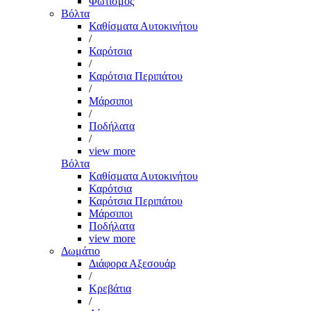
Φωτισμός
Βόλτα
Καθίσματα Αυτοκινήτου
/
Καρότσια
/
Καρότσια Περιπάτου
/
Μάρσιποι
/
Ποδήλατα
/
view more
Βόλτα
Καθίσματα Αυτοκινήτου
Καρότσια
Καρότσια Περιπάτου
Μάρσιποι
Ποδήλατα
view more
Δωμάτιο
Διάφορα Αξεσουάρ
/
Κρεβάτια
/