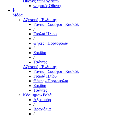
Οθόνες Υπολογιστών
Φορητές Οθόνες
Μόδα
Αξεσουάρ Ένδυσης
Γάντια - Σκούφοι - Κασκόλ
/
Γυαλιά Ηλίου
/
Θήκες - Πορτοφόλια
/
Σακίδια
/
Τσάντες
Αξεσουάρ Ένδυσης
Γάντια - Σκούφοι - Κασκόλ
Γυαλιά Ηλίου
Θήκες - Πορτοφόλια
Σακίδια
Τσάντες
Κόσμημα - Ρολόι
Αξεσουάρ
/
Βραχιόλια
/