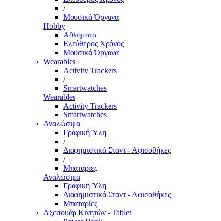
/
Μουσικά Όργανα
Hobby
Αθλήματα
Ελεύθερος Χρόνος
Μουσικά Όργανα
Wearables
Activity Trackers
/
Smartwatches
Wearables
Activity Trackers
Smartwatches
Αναλώσιμα
Γραφική Ύλη
/
Διαφημιστικά Σταντ - Αφισοθήκες
/
Μπαταρίες
Αναλώσιμα
Γραφική Ύλη
Διαφημιστικά Σταντ - Αφισοθήκες
Μπαταρίες
Αξεσουάρ Κινητών - Tablet