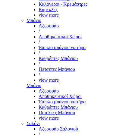
Καλόγεροι - Κρεμάστρες
Καρέκλες
view more
Μπάνιο
Αξεσουάρ
/
Αποθηκευτικοί Χώροι
/
Έπιπλο μπάνιου νιπτήρα
/
Καθρέπτες Μπάνιου
/
Πετσέτες Μπάνιου
/
view more
Μπάνιο
Αξεσουάρ
Αποθηκευτικοί Χώροι
Έπιπλο μπάνιου νιπτήρα
Καθρέπτες Μπάνιου
Πετσέτες Μπάνιου
view more
Σαλόνι
Αξεσουάρ Σαλονιού
/