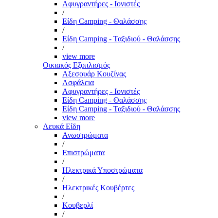
Αφυγραντήρες - Ιονιστές
/
Είδη Camping - Θαλάσσης
/
Είδη Camping - Ταξιδιού - Θαλάσσης
/
view more
Οικιακός Εξοπλισμός
Αξεσουάρ Κουζίνας
Ασφάλεια
Αφυγραντήρες - Ιονιστές
Είδη Camping - Θαλάσσης
Είδη Camping - Ταξιδιού - Θαλάσσης
view more
Λευκά Είδη
Ανωστρώματα
/
Επιστρώματα
/
Ηλεκτρικά Υποστρώματα
/
Ηλεκτρικές Κουβέρτες
/
Κουβερλί
/