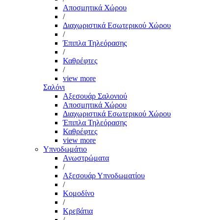
Αποσμητικά Χώρου
/
Διαχωριστικά Εσωτερικού Χώρου
/
Έπιπλα Τηλεόρασης
/
Καθρέφτες
/
view more
Σαλόνι
Αξεσουάρ Σαλονιού
Αποσμητικά Χώρου
Διαχωριστικά Εσωτερικού Χώρου
Έπιπλα Τηλεόρασης
Καθρέφτες
view more
Υπνοδωμάτιο
Ανωστρώματα
/
Αξεσουάρ Υπνοδωματίου
/
Κομοδίνο
/
Κρεβάτια
/