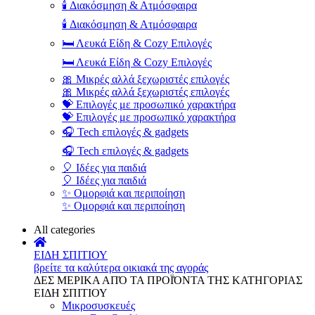
🕯️ Διακόσμηση & Ατμόσφαιρα
🕯️ Διακόσμηση & Ατμόσφαιρα
🛏️ Λευκά Είδη & Cozy Επιλογές
🛏️ Λευκά Είδη & Cozy Επιλογές
🎀 Μικρές αλλά ξεχωριστές επιλογές
🎀 Μικρές αλλά ξεχωριστές επιλογές
💝 Επιλογές με προσωπικό χαρακτήρα
💝 Επιλογές με προσωπικό χαρακτήρα
🎧 Tech επιλογές & gadgets
🎧 Tech επιλογές & gadgets
🎈 Ιδέες για παιδιά
🎈 Ιδέες για παιδιά
✨ Ομορφιά και περιποίηση
✨ Ομορφιά και περιποίηση
All categories
ΕΙΔΗ ΣΠΙΤΙΟΥ
βρείτε τα καλύτερα οικιακά της αγοράς
ΔΕΣ ΜΕΡΙΚΑ ΑΠΌ ΤΑ ΠΡΟΪΌΝΤΑ ΤΗΣ ΚΑΤΗΓΟΡΙΑΣ
ΕΙΔΗ ΣΠΙΤΙΟΥ
Μικροσυσκευές