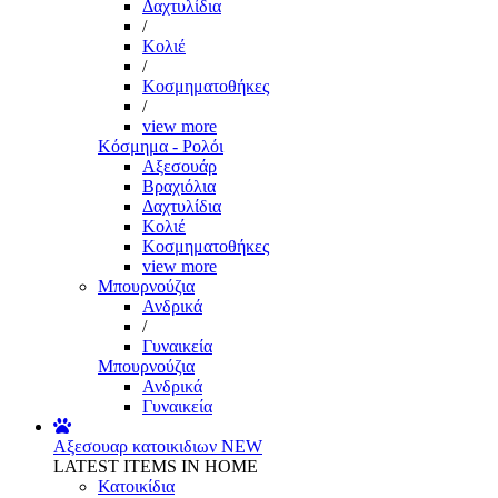
Δαχτυλίδια
/
Κολιέ
/
Κοσμηματοθήκες
/
view more
Κόσμημα - Ρολόι
Αξεσουάρ
Βραχιόλια
Δαχτυλίδια
Κολιέ
Κοσμηματοθήκες
view more
Μπουρνούζια
Ανδρικά
/
Γυναικεία
Μπουρνούζια
Ανδρικά
Γυναικεία
Αξεσουαρ κατοικιδιων
NEW
LATEST ITEMS IN HOME
Κατοικίδια