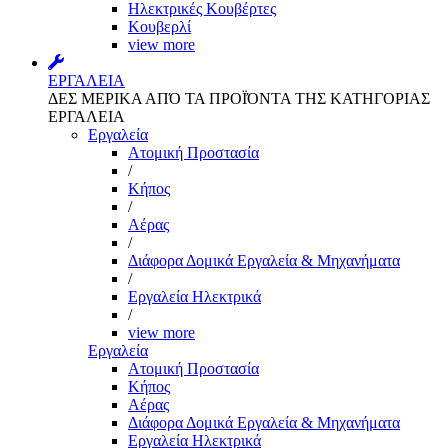
Ηλεκτρικές Κουβέρτες
Κουβερλί
view more
ΕΡΓΑΛΕΙΑ
ΔΕΣ ΜΕΡΙΚΑ ΑΠΌ ΤΑ ΠΡΟΪΌΝΤΑ ΤΗΣ ΚΑΤΗΓΟΡΙΑΣ
ΕΡΓΑΛΕΙΑ
Εργαλεία
Aτομική Προστασία
/
Kήπος
/
Αέρας
/
Διάφορα Δομικά Εργαλεία & Μηχανήματα
/
Εργαλεία Ηλεκτρικά
/
view more
Εργαλεία
Aτομική Προστασία
Kήπος
Αέρας
Διάφορα Δομικά Εργαλεία & Μηχανήματα
Εργαλεία Ηλεκτρικά