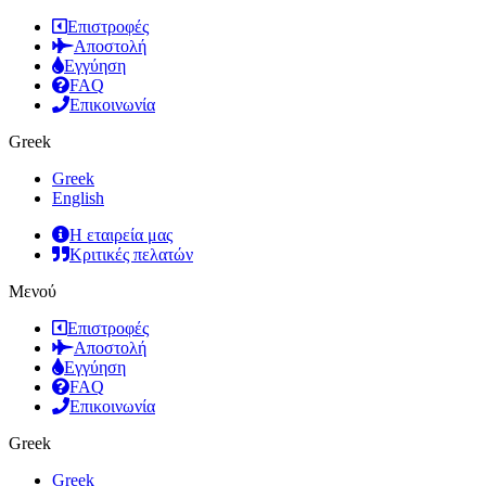
Επιστροφές
Αποστολή
Εγγύηση
FAQ
Επικοινωνία
Greek
Greek
English
Η εταιρεία μας
Κριτικές πελατών
Μενού
Επιστροφές
Αποστολή
Εγγύηση
FAQ
Επικοινωνία
Greek
Greek