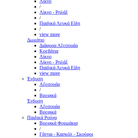
Λίκνο
/
Λίκνο - Ρηλάξ
/
Παιδικά Λευκά Είδη
/
view more
Δωμάτιο
Διάφορα Αξεσουάρ
Κρεβάτια
Λίκνο
Λίκνο - Ρηλάξ
Παιδικά Λευκά Είδη
view more
Ένδυση
Αξεσουάρ
/
Βρεφικά
Ένδυση
Αξεσουάρ
Βρεφικά
Παιδικά Ρούχα
Βρεφικά Φορμάκια
/
Γάντια - Κασκόλ - Σκούφοι