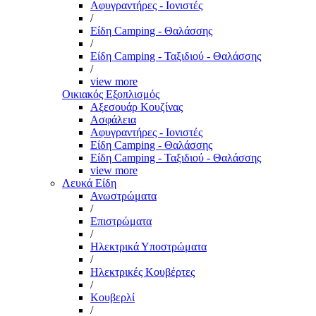
Αφυγραντήρες - Ιονιστές
/
Είδη Camping - Θαλάσσης
/
Είδη Camping - Ταξιδιού - Θαλάσσης
/
view more
Οικιακός Εξοπλισμός
Αξεσουάρ Κουζίνας
Ασφάλεια
Αφυγραντήρες - Ιονιστές
Είδη Camping - Θαλάσσης
Είδη Camping - Ταξιδιού - Θαλάσσης
view more
Λευκά Είδη
Ανωστρώματα
/
Επιστρώματα
/
Ηλεκτρικά Υποστρώματα
/
Ηλεκτρικές Κουβέρτες
/
Κουβερλί
/