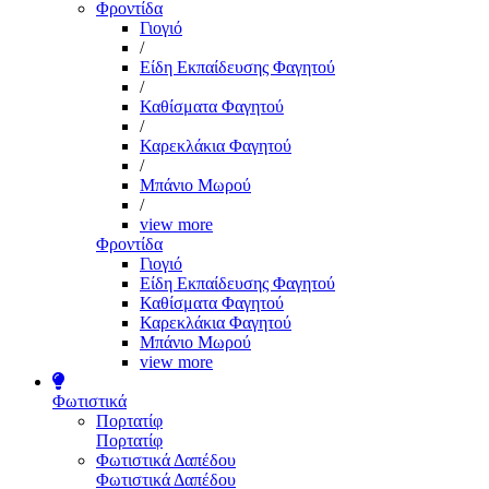
Φροντίδα
Γιογιό
/
Είδη Εκπαίδευσης Φαγητού
/
Καθίσματα Φαγητού
/
Καρεκλάκια Φαγητού
/
Μπάνιο Μωρού
/
view more
Φροντίδα
Γιογιό
Είδη Εκπαίδευσης Φαγητού
Καθίσματα Φαγητού
Καρεκλάκια Φαγητού
Μπάνιο Μωρού
view more
Φωτιστικά
Πορτατίφ
Πορτατίφ
Φωτιστικά Δαπέδου
Φωτιστικά Δαπέδου