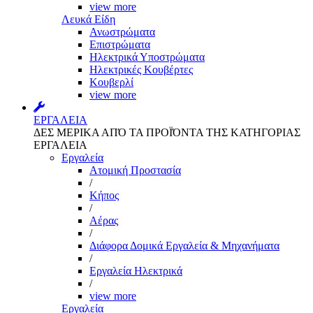
view more
Λευκά Είδη
Ανωστρώματα
Επιστρώματα
Ηλεκτρικά Υποστρώματα
Ηλεκτρικές Κουβέρτες
Κουβερλί
view more
ΕΡΓΑΛΕΙΑ
ΔΕΣ ΜΕΡΙΚΑ ΑΠΌ ΤΑ ΠΡΟΪΌΝΤΑ ΤΗΣ ΚΑΤΗΓΟΡΙΑΣ
ΕΡΓΑΛΕΙΑ
Εργαλεία
Aτομική Προστασία
/
Kήπος
/
Αέρας
/
Διάφορα Δομικά Εργαλεία & Μηχανήματα
/
Εργαλεία Ηλεκτρικά
/
view more
Εργαλεία