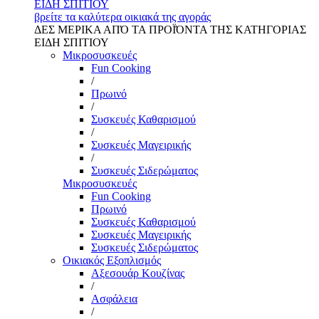
ΕΙΔΗ ΣΠΙΤΙΟΥ
βρείτε τα καλύτερα οικιακά της αγοράς
ΔΕΣ ΜΕΡΙΚΑ ΑΠΌ ΤΑ ΠΡΟΪΌΝΤΑ ΤΗΣ ΚΑΤΗΓΟΡΙΑΣ
ΕΙΔΗ ΣΠΙΤΙΟΥ
Μικροσυσκευές
Fun Cooking
/
Πρωινό
/
Συσκευές Καθαρισμού
/
Συσκευές Μαγειρικής
/
Συσκευές Σιδερώματος
Μικροσυσκευές
Fun Cooking
Πρωινό
Συσκευές Καθαρισμού
Συσκευές Μαγειρικής
Συσκευές Σιδερώματος
Οικιακός Εξοπλισμός
Αξεσουάρ Κουζίνας
/
Ασφάλεια
/