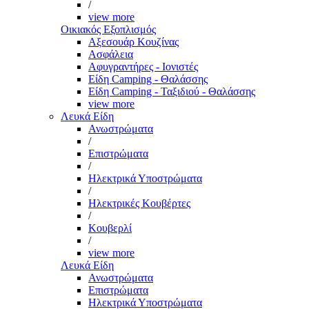
/
view more
Οικιακός Εξοπλισμός
Αξεσουάρ Κουζίνας
Ασφάλεια
Αφυγραντήρες - Ιονιστές
Είδη Camping - Θαλάσσης
Είδη Camping - Ταξιδιού - Θαλάσσης
view more
Λευκά Είδη
Ανωστρώματα
/
Επιστρώματα
/
Ηλεκτρικά Υποστρώματα
/
Ηλεκτρικές Κουβέρτες
/
Κουβερλί
/
view more
Λευκά Είδη
Ανωστρώματα
Επιστρώματα
Ηλεκτρικά Υποστρώματα