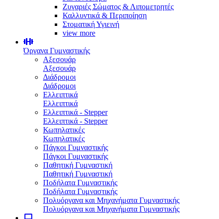
Ζυγαριές Σώματος & Λιπομετρητές
Καλλυντικά & Περιποίηση
Στοματική Υγιεινή
view more
Όργανα Γυμναστικής
Αξεσουάρ
Αξεσουάρ
Διάδρομοι
Διάδρομοι
Ελλειπτικά
Ελλειπτικά
Ελλειπτικά - Stepper
Ελλειπτικά - Stepper
Κωπηλατικές
Κωπηλατικές
Πάγκοι Γυμναστικής
Πάγκοι Γυμναστικής
Παθητική Γυμναστική
Παθητική Γυμναστική
Ποδήλατα Γυμναστικής
Ποδήλατα Γυμναστικής
Πολυόργανα και Μηχανήματα Γυμναστικής
Πολυόργανα και Μηχανήματα Γυμναστικής