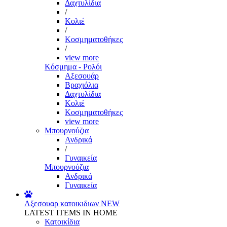
Δαχτυλίδια
/
Κολιέ
/
Κοσμηματοθήκες
/
view more
Κόσμημα - Ρολόι
Αξεσουάρ
Βραχιόλια
Δαχτυλίδια
Κολιέ
Κοσμηματοθήκες
view more
Μπουρνούζια
Ανδρικά
/
Γυναικεία
Μπουρνούζια
Ανδρικά
Γυναικεία
Αξεσουαρ κατοικιδιων
NEW
LATEST ITEMS IN HOME
Κατοικίδια