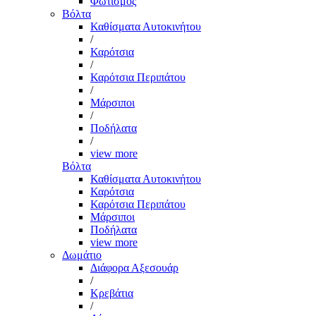
Φωτισμός
Βόλτα
Καθίσματα Αυτοκινήτου
/
Καρότσια
/
Καρότσια Περιπάτου
/
Μάρσιποι
/
Ποδήλατα
/
view more
Βόλτα
Καθίσματα Αυτοκινήτου
Καρότσια
Καρότσια Περιπάτου
Μάρσιποι
Ποδήλατα
view more
Δωμάτιο
Διάφορα Αξεσουάρ
/
Κρεβάτια
/