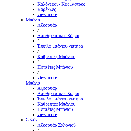
Καλόγεροι - Κρεμάστρες
Καρέκλες
view more
Μπάνιο
Αξεσουάρ
/
Αποθηκευτικοί Χώροι
/
Έπιπλο μπάνιου νιπτήρα
/
Καθρέπτες Μπάνιου
/
Πετσέτες Μπάνιου
/
view more
Μπάνιο
Αξεσουάρ
Αποθηκευτικοί Χώροι
Έπιπλο μπάνιου νιπτήρα
Καθρέπτες Μπάνιου
Πετσέτες Μπάνιου
view more
Σαλόνι
Αξεσουάρ Σαλονιού
/