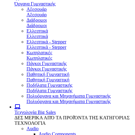
Όργανα Γυμναστικής
Αξεσουάρ
Αξεσουάρ
Διάδρομοι
Διάδρομοι
Ελλειπτικά
Ελλειπτικά
Ελλειπτικά - Stepper
Ελλειπτικά - Stepper
Κωπηλατικές
Κωπηλατικές
Πάγκοι Γυμναστικής
Πάγκοι Γυμναστικής
Παθητική Γυμναστική
Παθητική Γυμναστική
Ποδήλατα Γυμναστικής
Ποδήλατα Γυμναστικής
Πολυόργανα και Μηχανήματα Γυμναστικής
Πολυόργανα και Μηχανήματα Γυμναστικής
Τεχνολογία
Big Sales
ΔΕΣ ΜΕΡΙΚΑ ΑΠΌ ΤΑ ΠΡΟΪΌΝΤΑ ΤΗΣ ΚΑΤΗΓΟΡΙΑΣ
ΤΕΧΝΟΛΟΓΙΑ
Audio
Audio Components