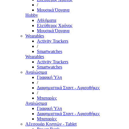
/
Μουσικά Όργανα
Hobby
Αθλήματα
Ελεύθερος Χρόνος
Μουσικά Όργανα
Wearables
Activity Trackers
/
Smartwatches
Wearables
Activity Trackers
Smartwatches
Αναλώσιμα
Γραφική Ύλη
/
Διαφημιστικά Σταντ - Αφισοθήκες
/
Μπαταρίες
Αναλώσιμα
Γραφική Ύλη
Διαφημιστικά Σταντ - Αφισοθήκες
Μπαταρίες
Αξεσουάρ Κινητών - Tablet