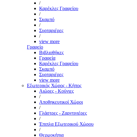
/
Καρέκλες Γραφείου
/
Σκαμπό
/
Συρταριέρες
/
view more
Γραφείο
Βιβλιοθήκες
Γραφεία
Καρέκλες Γραφείου
Σκαμπό
Συρταριέρες
view more
Εξωτερικός Χώρος - Κήπος
Αιώρες - Κούνιες
/
Αποθηκευτικοί Χώροι
/
Γλάστρες - Ζαρντινιέρες
/
Έπιπλα Εξωτερικού Χώρου
/
Θερμοκήπια