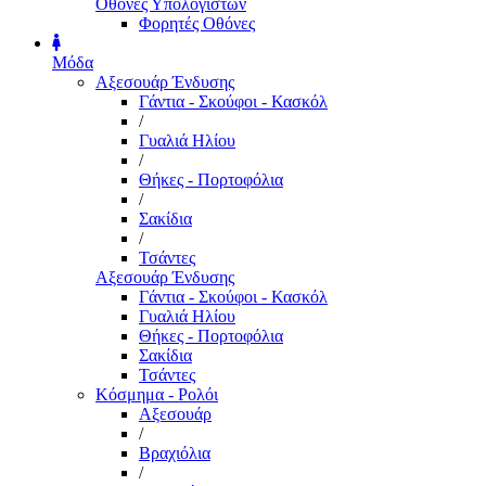
Οθόνες Υπολογιστών
Φορητές Οθόνες
Μόδα
Αξεσουάρ Ένδυσης
Γάντια - Σκούφοι - Κασκόλ
/
Γυαλιά Ηλίου
/
Θήκες - Πορτοφόλια
/
Σακίδια
/
Τσάντες
Αξεσουάρ Ένδυσης
Γάντια - Σκούφοι - Κασκόλ
Γυαλιά Ηλίου
Θήκες - Πορτοφόλια
Σακίδια
Τσάντες
Κόσμημα - Ρολόι
Αξεσουάρ
/
Βραχιόλια
/