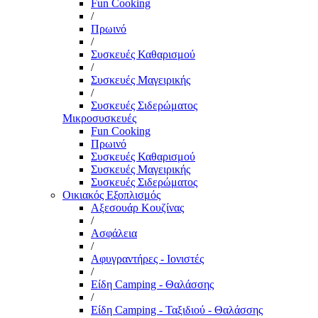
Fun Cooking
/
Πρωινό
/
Συσκευές Καθαρισμού
/
Συσκευές Μαγειρικής
/
Συσκευές Σιδερώματος
Μικροσυσκευές
Fun Cooking
Πρωινό
Συσκευές Καθαρισμού
Συσκευές Μαγειρικής
Συσκευές Σιδερώματος
Οικιακός Εξοπλισμός
Αξεσουάρ Κουζίνας
/
Ασφάλεια
/
Αφυγραντήρες - Ιονιστές
/
Είδη Camping - Θαλάσσης
/
Είδη Camping - Ταξιδιού - Θαλάσσης