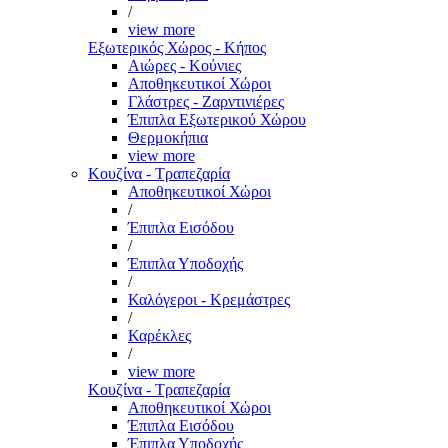
/
view more
Εξωτερικός Χώρος - Κήπος
Αιώρες - Κούνιες
Αποθηκευτικοί Χώροι
Γλάστρες - Ζαρντινιέρες
Έπιπλα Εξωτερικού Χώρου
Θερμοκήπια
view more
Κουζίνα - Τραπεζαρία
Αποθηκευτικοί Χώροι
/
Έπιπλα Εισόδου
/
Έπιπλα Υποδοχής
/
Καλόγεροι - Κρεμάστρες
/
Καρέκλες
/
view more
Κουζίνα - Τραπεζαρία
Αποθηκευτικοί Χώροι
Έπιπλα Εισόδου
Έπιπλα Υποδοχής