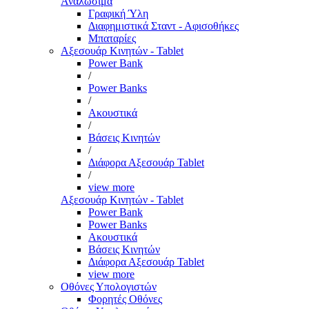
Αναλώσιμα
Γραφική Ύλη
Διαφημιστικά Σταντ - Αφισοθήκες
Μπαταρίες
Αξεσουάρ Κινητών - Tablet
Power Bank
/
Power Banks
/
Ακουστικά
/
Βάσεις Κινητών
/
Διάφορα Αξεσουάρ Tablet
/
view more
Αξεσουάρ Κινητών - Tablet
Power Bank
Power Banks
Ακουστικά
Βάσεις Κινητών
Διάφορα Αξεσουάρ Tablet
view more
Οθόνες Υπολογιστών
Φορητές Οθόνες