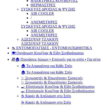
ΗΛΕΚΤΡΙΚΕΣ ΚΟΥΒΕΡΤΕΣ
ΘΕΡΜΑΣΤΡΕΣ
ΣΥΣΚΕΥΕΣ ΔΡΟΣΙΑΣ & ΨΥΞΗΣ
AIR COOLER
/
ΑΝΕΜΙΣΤΗΡΕΣ
ΣΥΣΚΕΥΕΣ ΔΡΟΣΙΑΣ & ΨΥΞΗΣ
AIR COOLER
ΑΝΕΜΙΣΤΗΡΕΣ
ΑΞΕΣΟΥΑΡ ΤΖΑΚΙΟΥ
ΑΞΕΣΟΥΑΡ ΤΖΑΚΙΟΥ
🦟 ΕΝΤΟΜΟΠΑΓΙΔΕΣ - ΕΝΤΟΜΟΑΠΩΘΗΤΙΚΑ
🍽️ Οργάνωση Κουζίνας & Είδη Σερβιρίσματος
🎁🏠 Προτάσεις δώρων • Επιλογές για το σπίτι • Για σένα
🏠 Τα Απαραίτητα για Κάθε Σπίτι
🏠 Τα Απαραίτητα για Κάθε Σπίτι
✨ Ξεχωριστές & Πρωτότυπες Συσκευές
✨ Ξεχωριστές & Πρωτότυπες Συσκευές
🍳 Εξοπλισμός Κουζίνας & Είδη Σερβιρίσματος
🍳 Εξοπλισμός Κουζίνας & Είδη Σερβιρίσματος
☕ Καφές & Απόλαυση στο Σπίτι
☕ Καφές & Απόλαυση στο Σπίτι