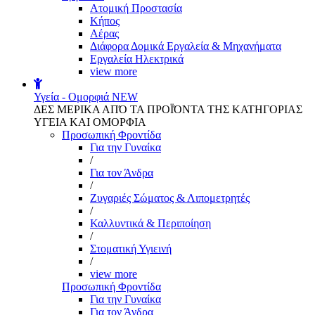
Aτομική Προστασία
Kήπος
Αέρας
Διάφορα Δομικά Εργαλεία & Μηχανήματα
Εργαλεία Ηλεκτρικά
view more
Υγεία - Ομορφιά
NEW
ΔΕΣ ΜΕΡΙΚΑ ΑΠΌ ΤΑ ΠΡΟΪΌΝΤΑ ΤΗΣ ΚΑΤΗΓΟΡΙΑΣ
ΥΓΕΙΑ ΚΑΙ ΟΜΟΡΦΙΑ
Προσωπική Φροντίδα
Για την Γυναίκα
/
Για τον Άνδρα
/
Ζυγαριές Σώματος & Λιπομετρητές
/
Καλλυντικά & Περιποίηση
/
Στοματική Υγιεινή
/
view more
Προσωπική Φροντίδα
Για την Γυναίκα
Για τον Άνδρα