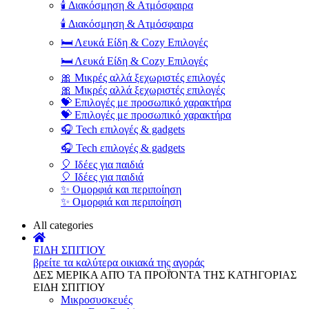
🕯️ Διακόσμηση & Ατμόσφαιρα
🕯️ Διακόσμηση & Ατμόσφαιρα
🛏️ Λευκά Είδη & Cozy Επιλογές
🛏️ Λευκά Είδη & Cozy Επιλογές
🎀 Μικρές αλλά ξεχωριστές επιλογές
🎀 Μικρές αλλά ξεχωριστές επιλογές
💝 Επιλογές με προσωπικό χαρακτήρα
💝 Επιλογές με προσωπικό χαρακτήρα
🎧 Tech επιλογές & gadgets
🎧 Tech επιλογές & gadgets
🎈 Ιδέες για παιδιά
🎈 Ιδέες για παιδιά
✨ Ομορφιά και περιποίηση
✨ Ομορφιά και περιποίηση
All categories
ΕΙΔΗ ΣΠΙΤΙΟΥ
βρείτε τα καλύτερα οικιακά της αγοράς
ΔΕΣ ΜΕΡΙΚΑ ΑΠΌ ΤΑ ΠΡΟΪΌΝΤΑ ΤΗΣ ΚΑΤΗΓΟΡΙΑΣ
ΕΙΔΗ ΣΠΙΤΙΟΥ
Μικροσυσκευές