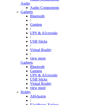
Audio
Audio Components
Gadgets
Bluetooth
/
Gaming
/
UPS & Αξεσουάρ
/
USB Sticks
/
Virtual Reality
/
view more
Gadgets
Bluetooth
Gaming
UPS & Αξεσουάρ
USB Sticks
Virtual Reality
view more
Hobby
Αθλήματα
/
Ελεύθερος Χρόνος