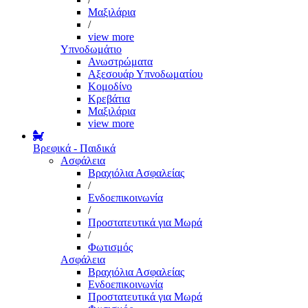
Μαξιλάρια
/
view more
Υπνοδωμάτιο
Ανωστρώματα
Αξεσουάρ Υπνοδωματίου
Κομοδίνο
Κρεβάτια
Μαξιλάρια
view more
Βρεφικά - Παιδικά
Ασφάλεια
Βραχιόλια Ασφαλείας
/
Ενδοεπικοινωνία
/
Προστατευτικά για Μωρά
/
Φωτισμός
Ασφάλεια
Βραχιόλια Ασφαλείας
Ενδοεπικοινωνία
Προστατευτικά για Μωρά