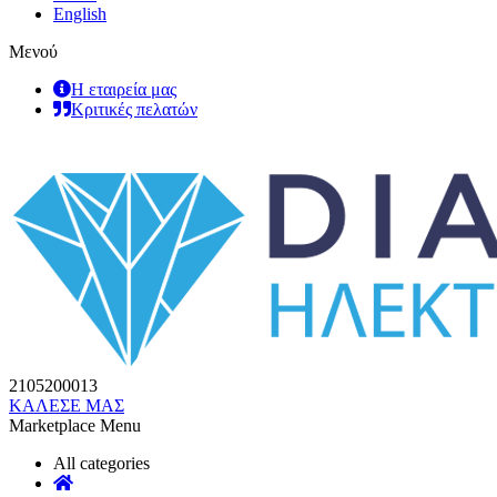
English
Μενού
Η εταιρεία μας
Κριτικές πελατών
2105200013
ΚΑΛΕΣΕ ΜΑΣ
Marketplace Menu
All categories