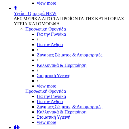
view more
Υγεία - Ομορφιά
NEW
ΔΕΣ ΜΕΡΙΚΑ ΑΠΌ ΤΑ ΠΡΟΪΌΝΤΑ ΤΗΣ ΚΑΤΗΓΟΡΙΑΣ
ΥΓΕΙΑ ΚΑΙ ΟΜΟΡΦΙΑ
Προσωπική Φροντίδα
Για την Γυναίκα
/
Για τον Άνδρα
/
Ζυγαριές Σώματος & Λιπομετρητές
/
Καλλυντικά & Περιποίηση
/
Στοματική Υγιεινή
/
view more
Προσωπική Φροντίδα
Για την Γυναίκα
Για τον Άνδρα
Ζυγαριές Σώματος & Λιπομετρητές
Καλλυντικά & Περιποίηση
Στοματική Υγιεινή
view more