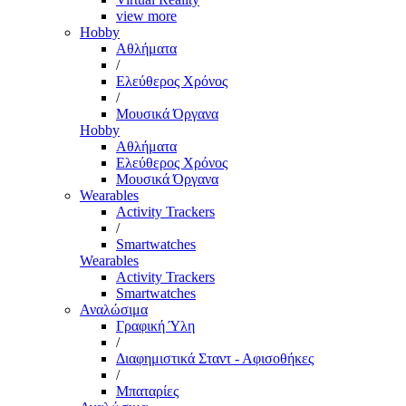
view more
Hobby
Αθλήματα
/
Ελεύθερος Χρόνος
/
Μουσικά Όργανα
Hobby
Αθλήματα
Ελεύθερος Χρόνος
Μουσικά Όργανα
Wearables
Activity Trackers
/
Smartwatches
Wearables
Activity Trackers
Smartwatches
Αναλώσιμα
Γραφική Ύλη
/
Διαφημιστικά Σταντ - Αφισοθήκες
/
Μπαταρίες