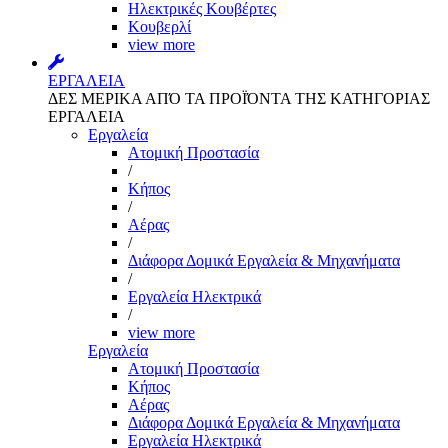
Ηλεκτρικές Κουβέρτες
Κουβερλί
view more
ΕΡΓΑΛΕΙΑ
ΔΕΣ ΜΕΡΙΚΑ ΑΠΌ ΤΑ ΠΡΟΪΌΝΤΑ ΤΗΣ ΚΑΤΗΓΟΡΙΑΣ
ΕΡΓΑΛΕΙΑ
Εργαλεία
Aτομική Προστασία
/
Kήπος
/
Αέρας
/
Διάφορα Δομικά Εργαλεία & Μηχανήματα
/
Εργαλεία Ηλεκτρικά
/
view more
Εργαλεία
Aτομική Προστασία
Kήπος
Αέρας
Διάφορα Δομικά Εργαλεία & Μηχανήματα
Εργαλεία Ηλεκτρικά