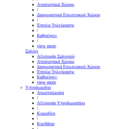
Αποσμητικά Χώρου
/
Διαχωριστικά Εσωτερικού Χώρου
/
Έπιπλα Τηλεόρασης
/
Καθρέφτες
/
view more
Σαλόνι
Αξεσουάρ Σαλονιού
Αποσμητικά Χώρου
Διαχωριστικά Εσωτερικού Χώρου
Έπιπλα Τηλεόρασης
Καθρέφτες
view more
Υπνοδωμάτιο
Ανωστρώματα
/
Αξεσουάρ Υπνοδωματίου
/
Κομοδίνο
/
Κρεβάτια
/