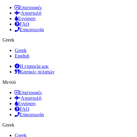
Επιστροφές
Αποστολή
Εγγύηση
FAQ
Επικοινωνία
Greek
Greek
English
Η εταιρεία μας
Κριτικές πελατών
Μενού
Επιστροφές
Αποστολή
Εγγύηση
FAQ
Επικοινωνία
Greek
Greek