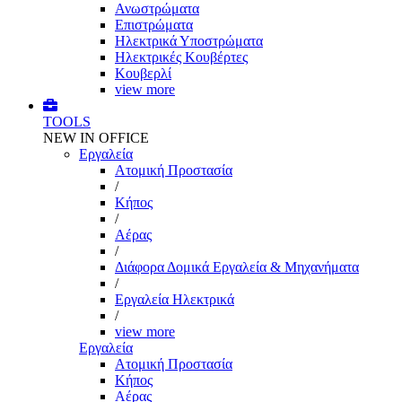
Ανωστρώματα
Επιστρώματα
Ηλεκτρικά Υποστρώματα
Ηλεκτρικές Κουβέρτες
Κουβερλί
view more
TOOLS
NEW IN OFFICE
Εργαλεία
Aτομική Προστασία
/
Kήπος
/
Αέρας
/
Διάφορα Δομικά Εργαλεία & Μηχανήματα
/
Εργαλεία Ηλεκτρικά
/
view more
Εργαλεία
Aτομική Προστασία
Kήπος
Αέρας