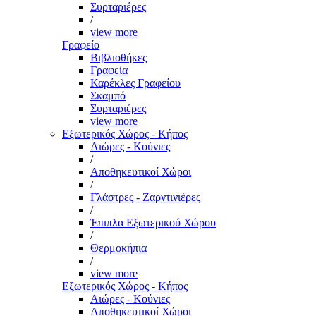
Συρταριέρες
/
view more
Γραφείο
Βιβλιοθήκες
Γραφεία
Καρέκλες Γραφείου
Σκαμπό
Συρταριέρες
view more
Εξωτερικός Χώρος - Κήπος
Αιώρες - Κούνιες
/
Αποθηκευτικοί Χώροι
/
Γλάστρες - Ζαρντινιέρες
/
Έπιπλα Εξωτερικού Χώρου
/
Θερμοκήπια
/
view more
Εξωτερικός Χώρος - Κήπος
Αιώρες - Κούνιες
Αποθηκευτικοί Χώροι