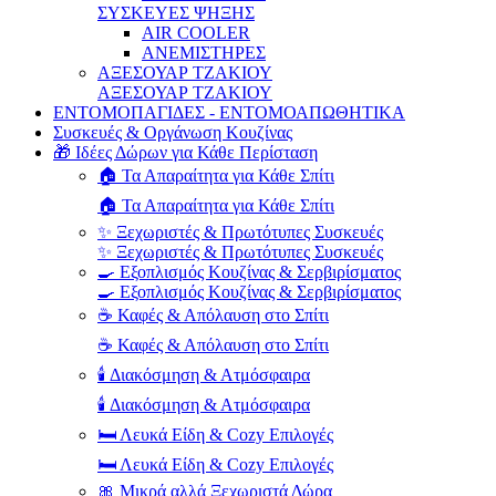
ΣΥΣΚΕΥΕΣ ΨΗΞΗΣ
AIR COOLER
ΑΝΕΜΙΣΤΗΡΕΣ
ΑΞΕΣΟΥΑΡ ΤΖΑΚΙΟΥ
ΑΞΕΣΟΥΑΡ ΤΖΑΚΙΟΥ
ΕΝΤΟΜΟΠΑΓΙΔΕΣ - ΕΝΤΟΜΟΑΠΩΘΗΤΙΚΑ
Συσκευές & Οργάνωση Κουζίνας
🎁 Ιδέες Δώρων για Κάθε Περίσταση
🏠 Τα Απαραίτητα για Κάθε Σπίτι
🏠 Τα Απαραίτητα για Κάθε Σπίτι
✨ Ξεχωριστές & Πρωτότυπες Συσκευές
✨ Ξεχωριστές & Πρωτότυπες Συσκευές
🍳 Εξοπλισμός Κουζίνας & Σερβιρίσματος
🍳 Εξοπλισμός Κουζίνας & Σερβιρίσματος
☕ Καφές & Απόλαυση στο Σπίτι
☕ Καφές & Απόλαυση στο Σπίτι
🕯️ Διακόσμηση & Ατμόσφαιρα
🕯️ Διακόσμηση & Ατμόσφαιρα
🛏️ Λευκά Είδη & Cozy Επιλογές
🛏️ Λευκά Είδη & Cozy Επιλογές
🎀 Μικρά αλλά Ξεχωριστά Δώρα