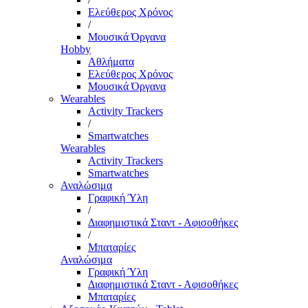
Ελεύθερος Χρόνος
/
Μουσικά Όργανα
Hobby
Αθλήματα
Ελεύθερος Χρόνος
Μουσικά Όργανα
Wearables
Activity Trackers
/
Smartwatches
Wearables
Activity Trackers
Smartwatches
Αναλώσιμα
Γραφική Ύλη
/
Διαφημιστικά Σταντ - Αφισοθήκες
/
Μπαταρίες
Αναλώσιμα
Γραφική Ύλη
Διαφημιστικά Σταντ - Αφισοθήκες
Μπαταρίες