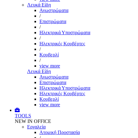
Λευκά Είδη
Ανωστρώματα
/
Επιστρώματα
/
Ηλεκτρικά Υποστρώματα
/
Ηλεκτρικές Κουβέρτες
/
Κουβερλί
/
view more
Λευκά Είδη
Ανωστρώματα
Επιστρώματα
Ηλεκτρικά Υποστρώματα
Ηλεκτρικές Κουβέρτες
Κουβερλί
view more
TOOLS
NEW IN OFFICE
Εργαλεία
Aτομική Προστασία
/