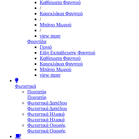
Καθίσματα Φαγητού
/
Καρεκλάκια Φαγητού
/
Μπάνιο Μωρού
/
view more
Φροντίδα
Γιογιό
Είδη Εκπαίδευσης Φαγητού
Καθίσματα Φαγητού
Καρεκλάκια Φαγητού
Μπάνιο Μωρού
view more
Φωτιστικά
Πορτατίφ
Πορτατίφ
Φωτιστικά Δαπέδου
Φωτιστικά Δαπέδου
Φωτιστικά Ηλιακά
Φωτιστικά Ηλιακά
Φωτιστικά Οροφής
Φωτιστικά Οροφής