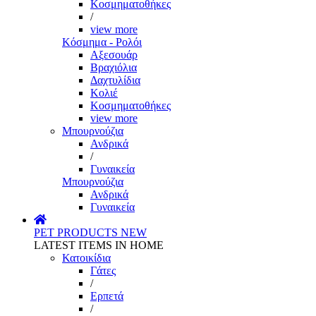
Κοσμηματοθήκες
/
view more
Κόσμημα - Ρολόι
Αξεσουάρ
Βραχιόλια
Δαχτυλίδια
Κολιέ
Κοσμηματοθήκες
view more
Μπουρνούζια
Ανδρικά
/
Γυναικεία
Μπουρνούζια
Ανδρικά
Γυναικεία
PET PRODUCTS
NEW
LATEST ITEMS IN HOME
Κατοικίδια
Γάτες
/
Ερπετά
/