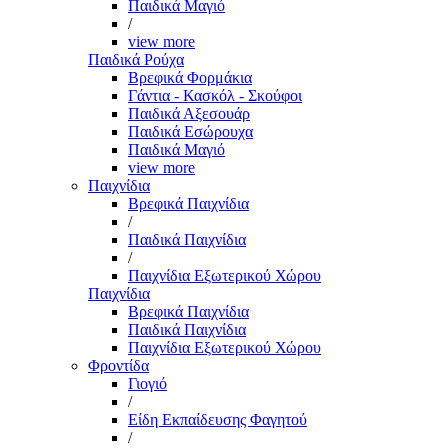
Παιδικά Μαγιό
/
view more
Παιδικά Ρούχα
Βρεφικά Φορμάκια
Γάντια - Κασκόλ - Σκούφοι
Παιδικά Αξεσουάρ
Παιδικά Εσώρουχα
Παιδικά Μαγιό
view more
Παιχνίδια
Βρεφικά Παιχνίδια
/
Παιδικά Παιχνίδια
/
Παιχνίδια Εξωτερικού Χώρου
Παιχνίδια
Βρεφικά Παιχνίδια
Παιδικά Παιχνίδια
Παιχνίδια Εξωτερικού Χώρου
Φροντίδα
Γιογιό
/
Είδη Εκπαίδευσης Φαγητού
/