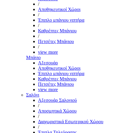
/
Αποθηκευτικοί Χώροι
/
Έπιπλο μπάνιου νιπτήρα
/
Καθρέπτες Μπάνιου
/
Πετσέτες Μπάνιου
/
view more
Μπάνιο
Αξεσουάρ
Αποθηκευτικοί Χώροι
Έπιπλο μπάνιου νιπτήρα
Καθρέπτες Μπάνιου
Πετσέτες Μπάνιου
view more
Σαλόνι
Αξεσουάρ Σαλονιού
/
Αποσμητικά Χώρου
/
Διαχωριστικά Εσωτερικού Χώρου
/
Έπιπλα Τηλεόρασης