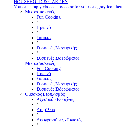
HOUSEHOLD & GARDEN
You can simply choose any color for your category icon here
Μικροσυσκευές
Fun Cooking
/
Πρωινό
/
Σκούπες
/
Συσκευές Μαγειρικής
/
Συσκευές Σιδερώματος
Μικροσυσκευές
Fun Cooking
Πρωινό
Σκούπες
Συσκευές Μαγειρικής
Συσκευές Σιδερώματος
Οικιακός Εξοπλισμός
Αξεσουάρ Κουζίνας
/
Ασφάλεια
/
Αφυγραντήρες - Ιονιστές
/