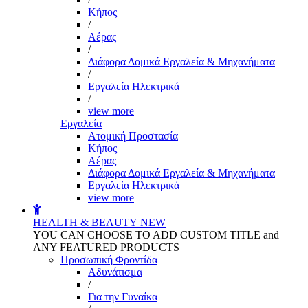
Kήπος
/
Αέρας
/
Διάφορα Δομικά Εργαλεία & Μηχανήματα
/
Εργαλεία Ηλεκτρικά
/
view more
Εργαλεία
Aτομική Προστασία
Kήπος
Αέρας
Διάφορα Δομικά Εργαλεία & Μηχανήματα
Εργαλεία Ηλεκτρικά
view more
HEALTH & BEAUTY
NEW
YOU CAN CHOOSE TO ADD CUSTOM TITLE and
ANY FEATURED PRODUCTS
Προσωπική Φροντίδα
Αδυνάτισμα
/
Για την Γυναίκα