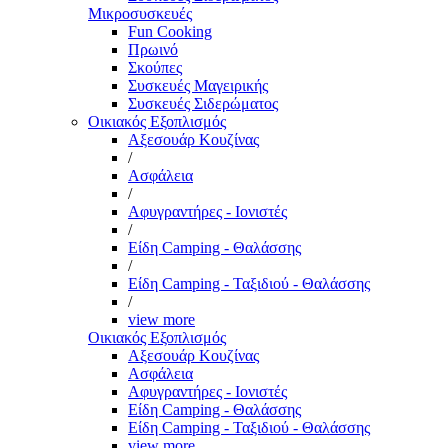
Μικροσυσκευές
Fun Cooking
Πρωινό
Σκούπες
Συσκευές Μαγειρικής
Συσκευές Σιδερώματος
Οικιακός Εξοπλισμός
Αξεσουάρ Κουζίνας
/
Ασφάλεια
/
Αφυγραντήρες - Ιονιστές
/
Είδη Camping - Θαλάσσης
/
Είδη Camping - Ταξιδιού - Θαλάσσης
/
view more
Οικιακός Εξοπλισμός
Αξεσουάρ Κουζίνας
Ασφάλεια
Αφυγραντήρες - Ιονιστές
Είδη Camping - Θαλάσσης
Είδη Camping - Ταξιδιού - Θαλάσσης
view more