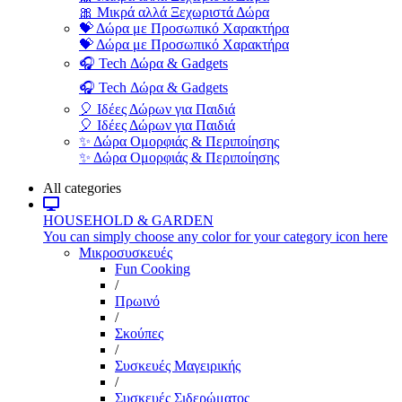
🎀 Μικρά αλλά Ξεχωριστά Δώρα
💝 Δώρα με Προσωπικό Χαρακτήρα
💝 Δώρα με Προσωπικό Χαρακτήρα
🎧 Tech Δώρα & Gadgets
🎧 Tech Δώρα & Gadgets
🎈 Ιδέες Δώρων για Παιδιά
🎈 Ιδέες Δώρων για Παιδιά
✨ Δώρα Ομορφιάς & Περιποίησης
✨ Δώρα Ομορφιάς & Περιποίησης
All categories
HOUSEHOLD & GARDEN
You can simply choose any color for your category icon here
Μικροσυσκευές
Fun Cooking
/
Πρωινό
/
Σκούπες
/
Συσκευές Μαγειρικής
/
Συσκευές Σιδερώματος