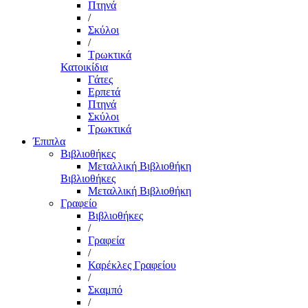
Πτηνά
/
Σκύλοι
/
Τρωκτικά
Κατοικίδια
Γάτες
Ερπετά
Πτηνά
Σκύλοι
Τρωκτικά
Έπιπλα
Βιβλιοθήκες
Μεταλλική Βιβλιοθήκη
Βιβλιοθήκες
Μεταλλική Βιβλιοθήκη
Γραφείο
Βιβλιοθήκες
/
Γραφεία
/
Καρέκλες Γραφείου
/
Σκαμπό
/