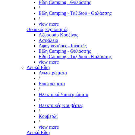
Είδη Camping - Θαλάσσης
/
Είδη Camping - Ταξιδιού - Θαλάσσης
/
view more
Οικιακός Εξοπλισμός
Αξεσουάρ Κουζίνας
Ασφάλεια
Αφυγραντήρες - Ιονιστές
Είδη Camping - Θαλάσσης
Είδη Camping - Ταξιδιού - Θαλάσσης
view more
Λευκά Είδη
Ανωστρώματα
/
Επιστρώματα
/
Ηλεκτρικά Υποστρώματα
/
Ηλεκτρικές Κουβέρτες
/
Κουβερλί
/
view more
Λευκά Είδη