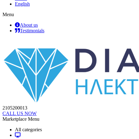
English
Menu
About us
Testimonials
2105200013
CALL US NOW
Marketplace Menu
All categories