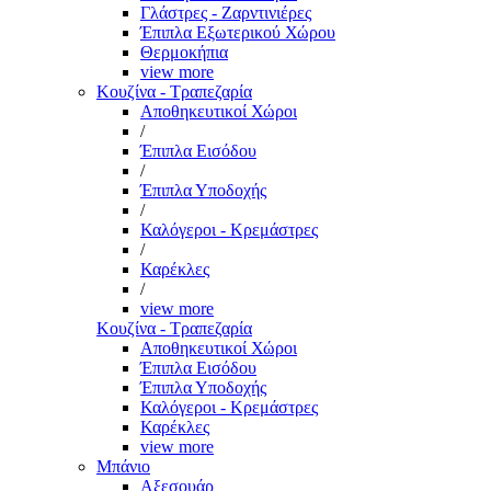
Γλάστρες - Ζαρντινιέρες
Έπιπλα Εξωτερικού Χώρου
Θερμοκήπια
view more
Κουζίνα - Τραπεζαρία
Αποθηκευτικοί Χώροι
/
Έπιπλα Εισόδου
/
Έπιπλα Υποδοχής
/
Καλόγεροι - Κρεμάστρες
/
Καρέκλες
/
view more
Κουζίνα - Τραπεζαρία
Αποθηκευτικοί Χώροι
Έπιπλα Εισόδου
Έπιπλα Υποδοχής
Καλόγεροι - Κρεμάστρες
Καρέκλες
view more
Μπάνιο
Αξεσουάρ