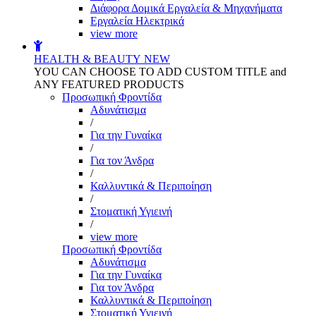
Διάφορα Δομικά Εργαλεία & Μηχανήματα
Εργαλεία Ηλεκτρικά
view more
HEALTH & BEAUTY
NEW
YOU CAN CHOOSE TO ADD CUSTOM TITLE and
ANY FEATURED PRODUCTS
Προσωπική Φροντίδα
Αδυνάτισμα
/
Για την Γυναίκα
/
Για τον Άνδρα
/
Καλλυντικά & Περιποίηση
/
Στοματική Υγιεινή
/
view more
Προσωπική Φροντίδα
Αδυνάτισμα
Για την Γυναίκα
Για τον Άνδρα
Καλλυντικά & Περιποίηση
Στοματική Υγιεινή