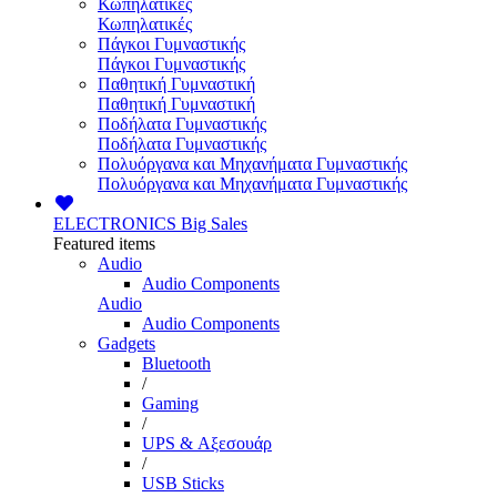
Κωπηλατικές
Κωπηλατικές
Πάγκοι Γυμναστικής
Πάγκοι Γυμναστικής
Παθητική Γυμναστική
Παθητική Γυμναστική
Ποδήλατα Γυμναστικής
Ποδήλατα Γυμναστικής
Πολυόργανα και Μηχανήματα Γυμναστικής
Πολυόργανα και Μηχανήματα Γυμναστικής
ELECTRONICS
Big Sales
Featured items
Audio
Audio Components
Audio
Audio Components
Gadgets
Bluetooth
/
Gaming
/
UPS & Αξεσουάρ
/
USB Sticks