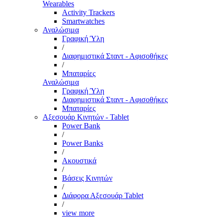
Wearables
Activity Trackers
Smartwatches
Αναλώσιμα
Γραφική Ύλη
/
Διαφημιστικά Σταντ - Αφισοθήκες
/
Μπαταρίες
Αναλώσιμα
Γραφική Ύλη
Διαφημιστικά Σταντ - Αφισοθήκες
Μπαταρίες
Αξεσουάρ Κινητών - Tablet
Power Bank
/
Power Banks
/
Ακουστικά
/
Βάσεις Κινητών
/
Διάφορα Αξεσουάρ Tablet
/
view more