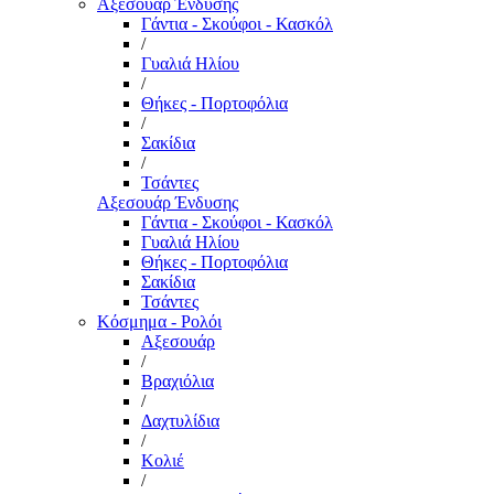
Αξεσουάρ Ένδυσης
Γάντια - Σκούφοι - Κασκόλ
/
Γυαλιά Ηλίου
/
Θήκες - Πορτοφόλια
/
Σακίδια
/
Τσάντες
Αξεσουάρ Ένδυσης
Γάντια - Σκούφοι - Κασκόλ
Γυαλιά Ηλίου
Θήκες - Πορτοφόλια
Σακίδια
Τσάντες
Κόσμημα - Ρολόι
Αξεσουάρ
/
Βραχιόλια
/
Δαχτυλίδια
/
Κολιέ
/