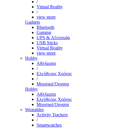
/
Virtual Reality
/
view more
Gadgets
Bluetooth
Gaming
UPS & Αξεσουάρ
USB Sticks
Virtual Reality
view more
Hobby
Αθλήματα
/
Ελεύθερος Χρόνος
/
Μουσικά Όργανα
Hobby
Αθλήματα
Ελεύθερος Χρόνος
Μουσικά Όργανα
Wearables
Activity Trackers
/
Smartwatches