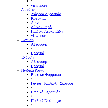
/
view more
Δωμάτιο
Διάφορα Αξεσουάρ
Κρεβάτια
Λίκνο
Λίκνο - Ρηλάξ
Παιδικά Λευκά Είδη
view more
Ένδυση
Αξεσουάρ
/
Βρεφικά
Ένδυση
Αξεσουάρ
Βρεφικά
Παιδικά Ρούχα
Βρεφικά Φορμάκια
/
Γάντια - Κασκόλ - Σκούφοι
/
Παιδικά Αξεσουάρ
/
Παιδικά Εσώρουχα
/