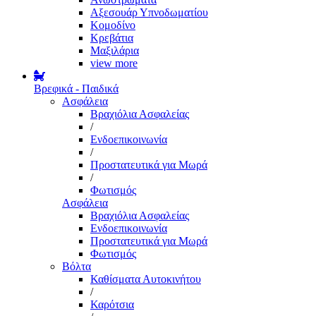
Αξεσουάρ Υπνοδωματίου
Κομοδίνο
Κρεβάτια
Μαξιλάρια
view more
Βρεφικά - Παιδικά
Ασφάλεια
Βραχιόλια Ασφαλείας
/
Ενδοεπικοινωνία
/
Προστατευτικά για Μωρά
/
Φωτισμός
Ασφάλεια
Βραχιόλια Ασφαλείας
Ενδοεπικοινωνία
Προστατευτικά για Μωρά
Φωτισμός
Βόλτα
Καθίσματα Αυτοκινήτου
/
Καρότσια