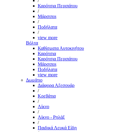
/
Καρότσια Περιπάτου
/
Μάρσιποι
/
Ποδήλατα
/
view more
Βόλτα
Καθίσματα Αυτοκινήτου
Καρότσια
Καρότσια Περιπάτου
Μάρσιποι
Ποδήλατα
view more
Δωμάτιο
Διάφορα Αξεσουάρ
/
Κρεβάτια
/
Λίκνο
/
Λίκνο - Ρηλάξ
/
Παιδικά Λευκά Είδη