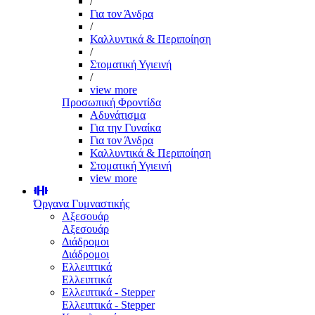
/
Για τον Άνδρα
/
Καλλυντικά & Περιποίηση
/
Στοματική Υγιεινή
/
view more
Προσωπική Φροντίδα
Αδυνάτισμα
Για την Γυναίκα
Για τον Άνδρα
Καλλυντικά & Περιποίηση
Στοματική Υγιεινή
view more
Όργανα Γυμναστικής
Αξεσουάρ
Αξεσουάρ
Διάδρομοι
Διάδρομοι
Ελλειπτικά
Ελλειπτικά
Ελλειπτικά - Stepper
Ελλειπτικά - Stepper