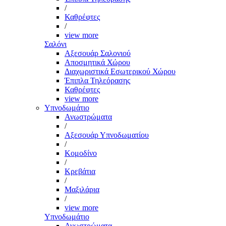
/
Καθρέφτες
/
view more
Σαλόνι
Αξεσουάρ Σαλονιού
Αποσμητικά Χώρου
Διαχωριστικά Εσωτερικού Χώρου
Έπιπλα Τηλεόρασης
Καθρέφτες
view more
Υπνοδωμάτιο
Ανωστρώματα
/
Αξεσουάρ Υπνοδωματίου
/
Κομοδίνο
/
Κρεβάτια
/
Μαξιλάρια
/
view more
Υπνοδωμάτιο
Ανωστρώματα