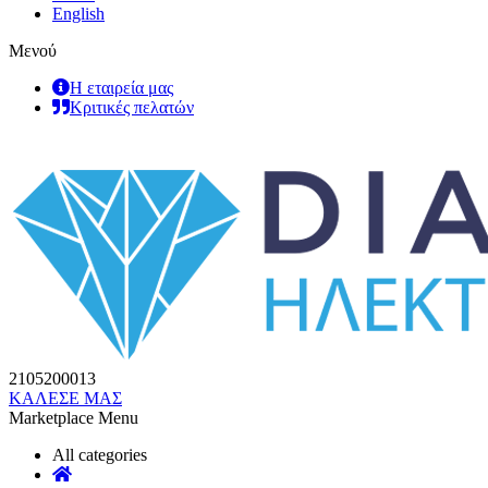
English
Μενού
Η εταιρεία μας
Κριτικές πελατών
2105200013
ΚΑΛΕΣΕ ΜΑΣ
Marketplace Menu
All categories