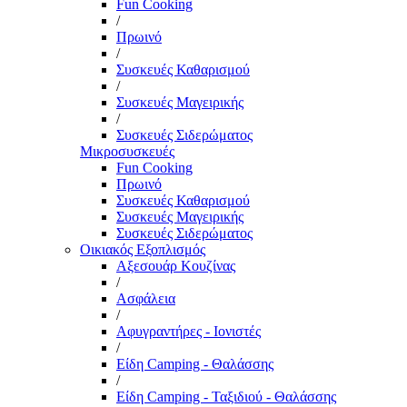
Fun Cooking
/
Πρωινό
/
Συσκευές Καθαρισμού
/
Συσκευές Μαγειρικής
/
Συσκευές Σιδερώματος
Μικροσυσκευές
Fun Cooking
Πρωινό
Συσκευές Καθαρισμού
Συσκευές Μαγειρικής
Συσκευές Σιδερώματος
Οικιακός Εξοπλισμός
Αξεσουάρ Κουζίνας
/
Ασφάλεια
/
Αφυγραντήρες - Ιονιστές
/
Είδη Camping - Θαλάσσης
/
Είδη Camping - Ταξιδιού - Θαλάσσης