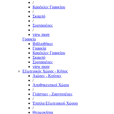
/
Καρέκλες Γραφείου
/
Σκαμπό
/
Συρταριέρες
/
view more
Γραφείο
Βιβλιοθήκες
Γραφεία
Καρέκλες Γραφείου
Σκαμπό
Συρταριέρες
view more
Εξωτερικός Χώρος - Κήπος
Αιώρες - Κούνιες
/
Αποθηκευτικοί Χώροι
/
Γλάστρες - Ζαρντινιέρες
/
Έπιπλα Εξωτερικού Χώρου
/
Θερμοκήπια