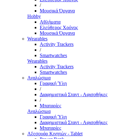
/
Μουσικά Όργανα
Hobby
Αθλήματα
Ελεύθερος Χρόνος
Μουσικά Όργανα
Wearables
Activity Trackers
/
Smartwatches
Wearables
Activity Trackers
Smartwatches
Αναλώσιμα
Γραφική Ύλη
/
Διαφημιστικά Σταντ - Αφισοθήκες
/
Μπαταρίες
Αναλώσιμα
Γραφική Ύλη
Διαφημιστικά Σταντ - Αφισοθήκες
Μπαταρίες
Αξεσουάρ Κινητών - Tablet