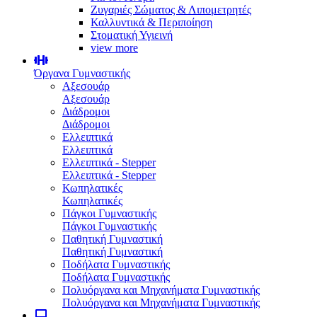
Ζυγαριές Σώματος & Λιπομετρητές
Καλλυντικά & Περιποίηση
Στοματική Υγιεινή
view more
Όργανα Γυμναστικής
Αξεσουάρ
Αξεσουάρ
Διάδρομοι
Διάδρομοι
Ελλειπτικά
Ελλειπτικά
Ελλειπτικά - Stepper
Ελλειπτικά - Stepper
Κωπηλατικές
Κωπηλατικές
Πάγκοι Γυμναστικής
Πάγκοι Γυμναστικής
Παθητική Γυμναστική
Παθητική Γυμναστική
Ποδήλατα Γυμναστικής
Ποδήλατα Γυμναστικής
Πολυόργανα και Μηχανήματα Γυμναστικής
Πολυόργανα και Μηχανήματα Γυμναστικής