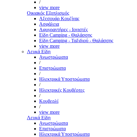
/
view more
Οικιακός Εξοπλισμός
Αξεσουάρ Κουζίνας
Ασφάλεια
Αφυγραντήρες - Ιονιστές
Είδη Camping - Θαλάσσης
Είδη Camping - Ταξιδιού - Θαλάσσης
view more
Λευκά Είδη
Ανωστρώματα
/
Επιστρώματα
/
Ηλεκτρικά Υποστρώματα
/
Ηλεκτρικές Κουβέρτες
/
Κουβερλί
/
view more
Λευκά Είδη
Ανωστρώματα
Επιστρώματα
Ηλεκτρικά Υποστρώματα