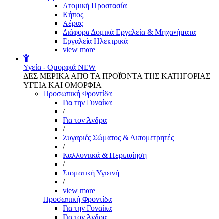
Aτομική Προστασία
Kήπος
Αέρας
Διάφορα Δομικά Εργαλεία & Μηχανήματα
Εργαλεία Ηλεκτρικά
view more
Υγεία - Ομορφιά
NEW
ΔΕΣ ΜΕΡΙΚΑ ΑΠΌ ΤΑ ΠΡΟΪΌΝΤΑ ΤΗΣ ΚΑΤΗΓΟΡΙΑΣ
ΥΓΕΙΑ ΚΑΙ ΟΜΟΡΦΙΑ
Προσωπική Φροντίδα
Για την Γυναίκα
/
Για τον Άνδρα
/
Ζυγαριές Σώματος & Λιπομετρητές
/
Καλλυντικά & Περιποίηση
/
Στοματική Υγιεινή
/
view more
Προσωπική Φροντίδα
Για την Γυναίκα
Για τον Άνδρα