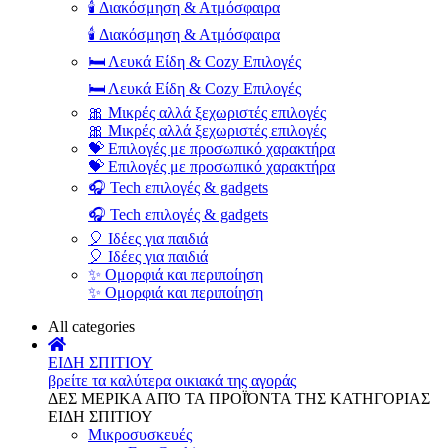
🕯️ Διακόσμηση & Ατμόσφαιρα
🕯️ Διακόσμηση & Ατμόσφαιρα
🛏️ Λευκά Είδη & Cozy Επιλογές
🛏️ Λευκά Είδη & Cozy Επιλογές
🎀 Μικρές αλλά ξεχωριστές επιλογές
🎀 Μικρές αλλά ξεχωριστές επιλογές
💝 Επιλογές με προσωπικό χαρακτήρα
💝 Επιλογές με προσωπικό χαρακτήρα
🎧 Tech επιλογές & gadgets
🎧 Tech επιλογές & gadgets
🎈 Ιδέες για παιδιά
🎈 Ιδέες για παιδιά
✨ Ομορφιά και περιποίηση
✨ Ομορφιά και περιποίηση
All categories
ΕΙΔΗ ΣΠΙΤΙΟΥ
βρείτε τα καλύτερα οικιακά της αγοράς
ΔΕΣ ΜΕΡΙΚΑ ΑΠΌ ΤΑ ΠΡΟΪΌΝΤΑ ΤΗΣ ΚΑΤΗΓΟΡΙΑΣ
ΕΙΔΗ ΣΠΙΤΙΟΥ
Μικροσυσκευές