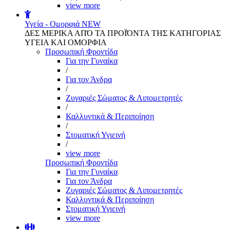
view more
Υγεία - Ομορφιά
NEW
ΔΕΣ ΜΕΡΙΚΑ ΑΠΌ ΤΑ ΠΡΟΪΌΝΤΑ ΤΗΣ ΚΑΤΗΓΟΡΙΑΣ
ΥΓΕΙΑ ΚΑΙ ΟΜΟΡΦΙΑ
Προσωπική Φροντίδα
Για την Γυναίκα
/
Για τον Άνδρα
/
Ζυγαριές Σώματος & Λιπομετρητές
/
Καλλυντικά & Περιποίηση
/
Στοματική Υγιεινή
/
view more
Προσωπική Φροντίδα
Για την Γυναίκα
Για τον Άνδρα
Ζυγαριές Σώματος & Λιπομετρητές
Καλλυντικά & Περιποίηση
Στοματική Υγιεινή
view more