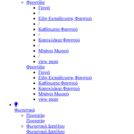
Φροντίδα
Γιογιό
/
Είδη Εκπαίδευσης Φαγητού
/
Καθίσματα Φαγητού
/
Καρεκλάκια Φαγητού
/
Μπάνιο Μωρού
/
view more
Φροντίδα
Γιογιό
Είδη Εκπαίδευσης Φαγητού
Καθίσματα Φαγητού
Καρεκλάκια Φαγητού
Μπάνιο Μωρού
view more
Φωτιστικά
Πορτατίφ
Πορτατίφ
Φωτιστικά Δαπέδου
Φωτιστικά Δαπέδου