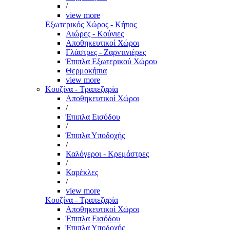
/
view more
Εξωτερικός Χώρος - Κήπος
Αιώρες - Κούνιες
Αποθηκευτικοί Χώροι
Γλάστρες - Ζαρντινιέρες
Έπιπλα Εξωτερικού Χώρου
Θερμοκήπια
view more
Κουζίνα - Τραπεζαρία
Αποθηκευτικοί Χώροι
/
Έπιπλα Εισόδου
/
Έπιπλα Υποδοχής
/
Καλόγεροι - Κρεμάστρες
/
Καρέκλες
/
view more
Κουζίνα - Τραπεζαρία
Αποθηκευτικοί Χώροι
Έπιπλα Εισόδου
Έπιπλα Υποδοχής