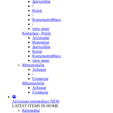
Δαχτυλίδια
/
Κολιέ
/
Κοσμηματοθήκες
/
view more
Κόσμημα - Ρολόι
Αξεσουάρ
Βραχιόλια
Δαχτυλίδια
Κολιέ
Κοσμηματοθήκες
view more
Μπουρνούζια
Ανδρικά
/
Γυναικεία
Μπουρνούζια
Ανδρικά
Γυναικεία
Αξεσουαρ κατοικιδιων
NEW
LATEST ITEMS IN HOME
Κατοικίδια