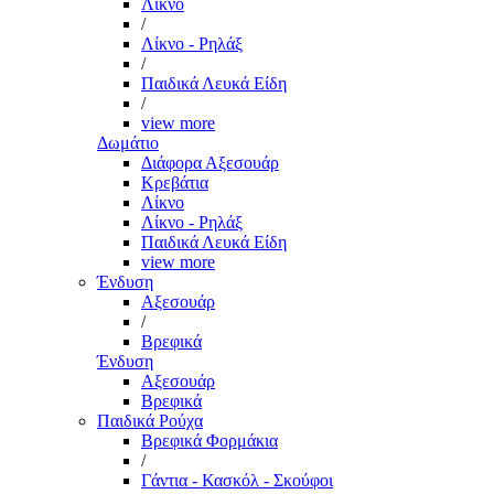
Λίκνο
/
Λίκνο - Ρηλάξ
/
Παιδικά Λευκά Είδη
/
view more
Δωμάτιο
Διάφορα Αξεσουάρ
Κρεβάτια
Λίκνο
Λίκνο - Ρηλάξ
Παιδικά Λευκά Είδη
view more
Ένδυση
Αξεσουάρ
/
Βρεφικά
Ένδυση
Αξεσουάρ
Βρεφικά
Παιδικά Ρούχα
Βρεφικά Φορμάκια
/
Γάντια - Κασκόλ - Σκούφοι