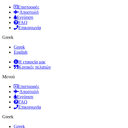
Επιστροφές
Αποστολή
Εγγύηση
FAQ
Επικοινωνία
Greek
Greek
English
Η εταιρεία μας
Κριτικές πελατών
Μενού
Επιστροφές
Αποστολή
Εγγύηση
FAQ
Επικοινωνία
Greek
Greek