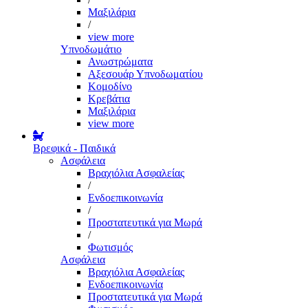
Μαξιλάρια
/
view more
Υπνοδωμάτιο
Ανωστρώματα
Αξεσουάρ Υπνοδωματίου
Κομοδίνο
Κρεβάτια
Μαξιλάρια
view more
Βρεφικά - Παιδικά
Ασφάλεια
Βραχιόλια Ασφαλείας
/
Ενδοεπικοινωνία
/
Προστατευτικά για Μωρά
/
Φωτισμός
Ασφάλεια
Βραχιόλια Ασφαλείας
Ενδοεπικοινωνία
Προστατευτικά για Μωρά