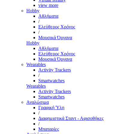
view more
Hobby
Αθλήματα
/
Ελεύθερος Χρόνος
/
Μουσικά Όργανα
Hobby
Αθλήματα
Ελεύθερος Χρόνος
Μουσικά Όργανα
Wearables
Activity Trackers
/
Smartwatches
Wearables
Activity Trackers
Smartwatches
Αναλώσιμα
Γραφική Ύλη
/
Διαφημιστικά Σταντ - Αφισοθήκες
/
Μπαταρίες