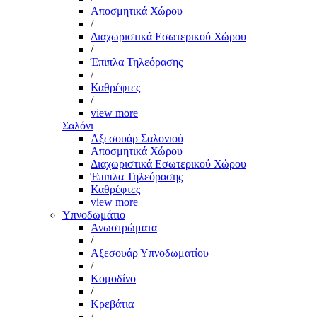
Αποσμητικά Χώρου
/
Διαχωριστικά Εσωτερικού Χώρου
/
Έπιπλα Τηλεόρασης
/
Καθρέφτες
/
view more
Σαλόνι
Αξεσουάρ Σαλονιού
Αποσμητικά Χώρου
Διαχωριστικά Εσωτερικού Χώρου
Έπιπλα Τηλεόρασης
Καθρέφτες
view more
Υπνοδωμάτιο
Ανωστρώματα
/
Αξεσουάρ Υπνοδωματίου
/
Κομοδίνο
/
Κρεβάτια
/