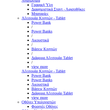
Αναλώσιμα
Γραφική Ύλη
Διαφημιστικά Σταντ - Αφισοθήκες
Μπαταρίες
Αξεσουάρ Κινητών - Tablet
Power Bank
/
Power Banks
/
Ακουστικά
/
Βάσεις Κινητών
/
Διάφορα Αξεσουάρ Tablet
/
view more
Αξεσουάρ Κινητών - Tablet
Power Bank
Power Banks
Ακουστικά
Βάσεις Κινητών
Διάφορα Αξεσουάρ Tablet
view more
Οθόνες Υπολογιστών
Φορητές Οθόνες