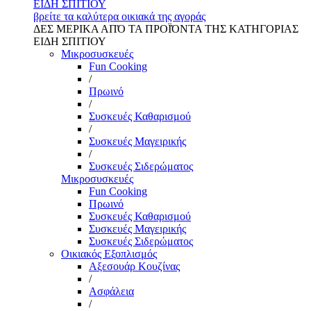
ΕΙΔΗ ΣΠΙΤΙΟΥ
βρείτε τα καλύτερα οικιακά της αγοράς
ΔΕΣ ΜΕΡΙΚΑ ΑΠΌ ΤΑ ΠΡΟΪΌΝΤΑ ΤΗΣ ΚΑΤΗΓΟΡΙΑΣ
ΕΙΔΗ ΣΠΙΤΙΟΥ
Μικροσυσκευές
Fun Cooking
/
Πρωινό
/
Συσκευές Καθαρισμού
/
Συσκευές Μαγειρικής
/
Συσκευές Σιδερώματος
Μικροσυσκευές
Fun Cooking
Πρωινό
Συσκευές Καθαρισμού
Συσκευές Μαγειρικής
Συσκευές Σιδερώματος
Οικιακός Εξοπλισμός
Αξεσουάρ Κουζίνας
/
Ασφάλεια
/