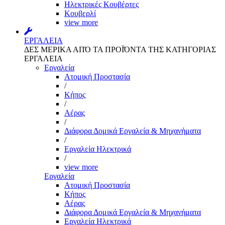
Ηλεκτρικές Κουβέρτες
Κουβερλί
view more
ΕΡΓΑΛΕΙΑ
ΔΕΣ ΜΕΡΙΚΑ ΑΠΌ ΤΑ ΠΡΟΪΌΝΤΑ ΤΗΣ ΚΑΤΗΓΟΡΙΑΣ
ΕΡΓΑΛΕΙΑ
Εργαλεία
Aτομική Προστασία
/
Kήπος
/
Αέρας
/
Διάφορα Δομικά Εργαλεία & Μηχανήματα
/
Εργαλεία Ηλεκτρικά
/
view more
Εργαλεία
Aτομική Προστασία
Kήπος
Αέρας
Διάφορα Δομικά Εργαλεία & Μηχανήματα
Εργαλεία Ηλεκτρικά