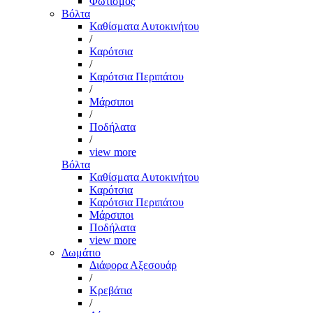
Φωτισμός
Βόλτα
Καθίσματα Αυτοκινήτου
/
Καρότσια
/
Καρότσια Περιπάτου
/
Μάρσιποι
/
Ποδήλατα
/
view more
Βόλτα
Καθίσματα Αυτοκινήτου
Καρότσια
Καρότσια Περιπάτου
Μάρσιποι
Ποδήλατα
view more
Δωμάτιο
Διάφορα Αξεσουάρ
/
Κρεβάτια
/