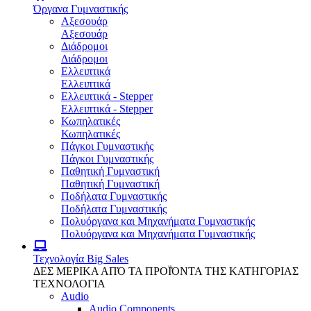
Όργανα Γυμναστικής
Αξεσουάρ
Αξεσουάρ
Διάδρομοι
Διάδρομοι
Ελλειπτικά
Ελλειπτικά
Ελλειπτικά - Stepper
Ελλειπτικά - Stepper
Κωπηλατικές
Κωπηλατικές
Πάγκοι Γυμναστικής
Πάγκοι Γυμναστικής
Παθητική Γυμναστική
Παθητική Γυμναστική
Ποδήλατα Γυμναστικής
Ποδήλατα Γυμναστικής
Πολυόργανα και Μηχανήματα Γυμναστικής
Πολυόργανα και Μηχανήματα Γυμναστικής
Τεχνολογία
Big Sales
ΔΕΣ ΜΕΡΙΚΑ ΑΠΌ ΤΑ ΠΡΟΪΌΝΤΑ ΤΗΣ ΚΑΤΗΓΟΡΙΑΣ
ΤΕΧΝΟΛΟΓΙΑ
Audio
Audio Components