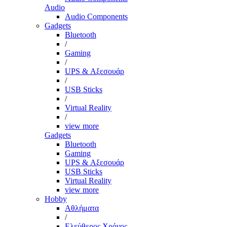
Audio
Audio Components
Gadgets
Bluetooth
/
Gaming
/
UPS & Αξεσουάρ
/
USB Sticks
/
Virtual Reality
/
view more
Gadgets
Bluetooth
Gaming
UPS & Αξεσουάρ
USB Sticks
Virtual Reality
view more
Hobby
Αθλήματα
/
Ελεύθερος Χρόνος