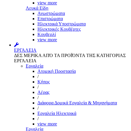
view more
Λευκά Είδη
Ανωστρώματα
Επιστρώματα
Ηλεκτρικά Υποστρώματα
Ηλεκτρικές Κουβέρτες
Κουβερλί
view more
ΕΡΓΑΛΕΙΑ
ΔΕΣ ΜΕΡΙΚΑ ΑΠΌ ΤΑ ΠΡΟΪΌΝΤΑ ΤΗΣ ΚΑΤΗΓΟΡΙΑΣ
ΕΡΓΑΛΕΙΑ
Εργαλεία
Aτομική Προστασία
/
Kήπος
/
Αέρας
/
Διάφορα Δομικά Εργαλεία & Μηχανήματα
/
Εργαλεία Ηλεκτρικά
/
view more
Εργαλεία