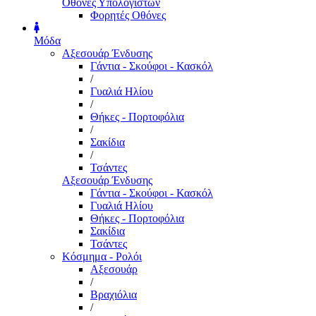
Οθόνες Υπολογιστών
Φορητές Οθόνες
Μόδα
Αξεσουάρ Ένδυσης
Γάντια - Σκούφοι - Κασκόλ
/
Γυαλιά Ηλίου
/
Θήκες - Πορτοφόλια
/
Σακίδια
/
Τσάντες
Αξεσουάρ Ένδυσης
Γάντια - Σκούφοι - Κασκόλ
Γυαλιά Ηλίου
Θήκες - Πορτοφόλια
Σακίδια
Τσάντες
Κόσμημα - Ρολόι
Αξεσουάρ
/
Βραχιόλια
/