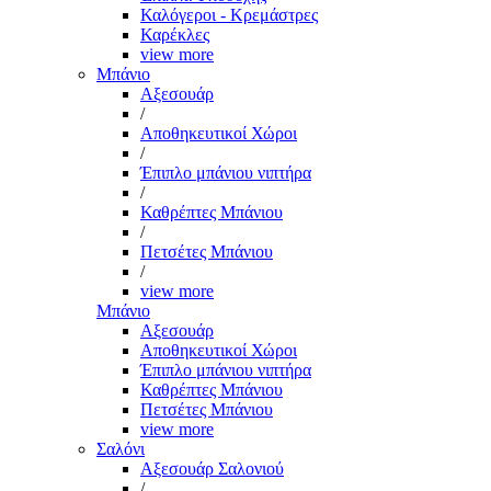
Καλόγεροι - Κρεμάστρες
Καρέκλες
view more
Μπάνιο
Αξεσουάρ
/
Αποθηκευτικοί Χώροι
/
Έπιπλο μπάνιου νιπτήρα
/
Καθρέπτες Μπάνιου
/
Πετσέτες Μπάνιου
/
view more
Μπάνιο
Αξεσουάρ
Αποθηκευτικοί Χώροι
Έπιπλο μπάνιου νιπτήρα
Καθρέπτες Μπάνιου
Πετσέτες Μπάνιου
view more
Σαλόνι
Αξεσουάρ Σαλονιού
/