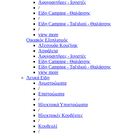
Αφυγραντήρες - Ιονιστές
/
Είδη Camping - Θαλάσσης
/
Είδη Camping - Ταξιδιού - Θαλάσσης
/
view more
Οικιακός Εξοπλισμός
Αξεσουάρ Κουζίνας
Ασφάλεια
Αφυγραντήρες - Ιονιστές
Είδη Camping - Θαλάσσης
Είδη Camping - Ταξιδιού - Θαλάσσης
view more
Λευκά Είδη
Ανωστρώματα
/
Επιστρώματα
/
Ηλεκτρικά Υποστρώματα
/
Ηλεκτρικές Κουβέρτες
/
Κουβερλί
/