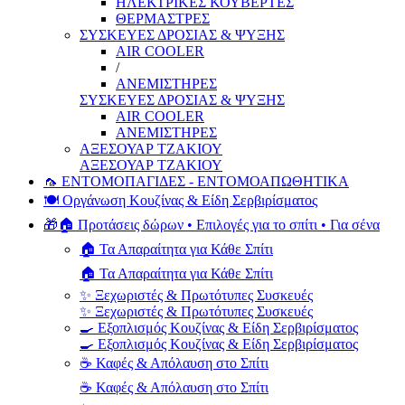
ΗΛΕΚΤΡΙΚΕΣ ΚΟΥΒΕΡΤΕΣ
ΘΕΡΜΑΣΤΡΕΣ
ΣΥΣΚΕΥΕΣ ΔΡΟΣΙΑΣ & ΨΥΞΗΣ
AIR COOLER
/
ΑΝΕΜΙΣΤΗΡΕΣ
ΣΥΣΚΕΥΕΣ ΔΡΟΣΙΑΣ & ΨΥΞΗΣ
AIR COOLER
ΑΝΕΜΙΣΤΗΡΕΣ
ΑΞΕΣΟΥΑΡ ΤΖΑΚΙΟΥ
ΑΞΕΣΟΥΑΡ ΤΖΑΚΙΟΥ
🦟 ΕΝΤΟΜΟΠΑΓΙΔΕΣ - ΕΝΤΟΜΟΑΠΩΘΗΤΙΚΑ
🍽️ Οργάνωση Κουζίνας & Είδη Σερβιρίσματος
🎁🏠 Προτάσεις δώρων • Επιλογές για το σπίτι • Για σένα
🏠 Τα Απαραίτητα για Κάθε Σπίτι
🏠 Τα Απαραίτητα για Κάθε Σπίτι
✨ Ξεχωριστές & Πρωτότυπες Συσκευές
✨ Ξεχωριστές & Πρωτότυπες Συσκευές
🍳 Εξοπλισμός Κουζίνας & Είδη Σερβιρίσματος
🍳 Εξοπλισμός Κουζίνας & Είδη Σερβιρίσματος
☕ Καφές & Απόλαυση στο Σπίτι
☕ Καφές & Απόλαυση στο Σπίτι