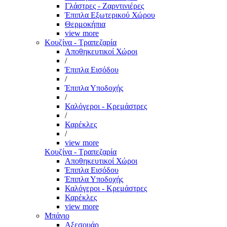
Γλάστρες - Ζαρντινιέρες
Έπιπλα Εξωτερικού Χώρου
Θερμοκήπια
view more
Κουζίνα - Τραπεζαρία
Αποθηκευτικοί Χώροι
/
Έπιπλα Εισόδου
/
Έπιπλα Υποδοχής
/
Καλόγεροι - Κρεμάστρες
/
Καρέκλες
/
view more
Κουζίνα - Τραπεζαρία
Αποθηκευτικοί Χώροι
Έπιπλα Εισόδου
Έπιπλα Υποδοχής
Καλόγεροι - Κρεμάστρες
Καρέκλες
view more
Μπάνιο
Αξεσουάρ