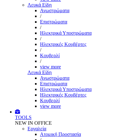
Λευκά Είδη
Ανωστρώματα
/
Επιστρώματα
/
Ηλεκτρικά Υποστρώματα
/
Ηλεκτρικές Κουβέρτες
/
Κουβερλί
/
view more
Λευκά Είδη
Ανωστρώματα
Επιστρώματα
Ηλεκτρικά Υποστρώματα
Ηλεκτρικές Κουβέρτες
Κουβερλί
view more
TOOLS
NEW IN OFFICE
Εργαλεία
Aτομική Προστασία
/