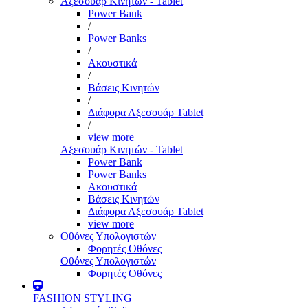
Αξεσουάρ Κινητών - Tablet
Power Bank
/
Power Banks
/
Ακουστικά
/
Βάσεις Κινητών
/
Διάφορα Αξεσουάρ Tablet
/
view more
Αξεσουάρ Κινητών - Tablet
Power Bank
Power Banks
Ακουστικά
Βάσεις Κινητών
Διάφορα Αξεσουάρ Tablet
view more
Οθόνες Υπολογιστών
Φορητές Οθόνες
Οθόνες Υπολογιστών
Φορητές Οθόνες
FASHION STYLING