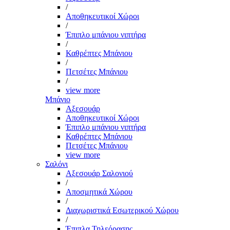
/
Αποθηκευτικοί Χώροι
/
Έπιπλο μπάνιου νιπτήρα
/
Καθρέπτες Μπάνιου
/
Πετσέτες Μπάνιου
/
view more
Μπάνιο
Αξεσουάρ
Αποθηκευτικοί Χώροι
Έπιπλο μπάνιου νιπτήρα
Καθρέπτες Μπάνιου
Πετσέτες Μπάνιου
view more
Σαλόνι
Αξεσουάρ Σαλονιού
/
Αποσμητικά Χώρου
/
Διαχωριστικά Εσωτερικού Χώρου
/
Έπιπλα Τηλεόρασης