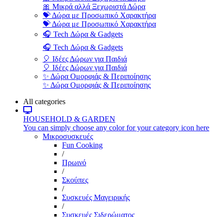
🎀 Μικρά αλλά Ξεχωριστά Δώρα
💝 Δώρα με Προσωπικό Χαρακτήρα
💝 Δώρα με Προσωπικό Χαρακτήρα
🎧 Tech Δώρα & Gadgets
🎧 Tech Δώρα & Gadgets
🎈 Ιδέες Δώρων για Παιδιά
🎈 Ιδέες Δώρων για Παιδιά
✨ Δώρα Ομορφιάς & Περιποίησης
✨ Δώρα Ομορφιάς & Περιποίησης
All categories
HOUSEHOLD & GARDEN
You can simply choose any color for your category icon here
Μικροσυσκευές
Fun Cooking
/
Πρωινό
/
Σκούπες
/
Συσκευές Μαγειρικής
/
Συσκευές Σιδερώματος