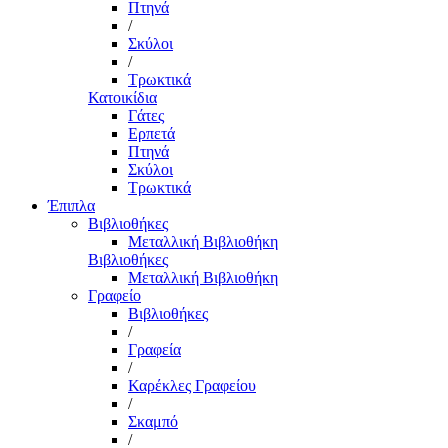
Πτηνά
/
Σκύλοι
/
Τρωκτικά
Κατοικίδια
Γάτες
Ερπετά
Πτηνά
Σκύλοι
Τρωκτικά
Έπιπλα
Βιβλιοθήκες
Μεταλλική Βιβλιοθήκη
Βιβλιοθήκες
Μεταλλική Βιβλιοθήκη
Γραφείο
Βιβλιοθήκες
/
Γραφεία
/
Καρέκλες Γραφείου
/
Σκαμπό
/