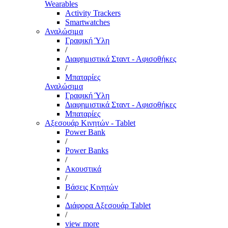
Wearables
Activity Trackers
Smartwatches
Αναλώσιμα
Γραφική Ύλη
/
Διαφημιστικά Σταντ - Αφισοθήκες
/
Μπαταρίες
Αναλώσιμα
Γραφική Ύλη
Διαφημιστικά Σταντ - Αφισοθήκες
Μπαταρίες
Αξεσουάρ Κινητών - Tablet
Power Bank
/
Power Banks
/
Ακουστικά
/
Βάσεις Κινητών
/
Διάφορα Αξεσουάρ Tablet
/
view more