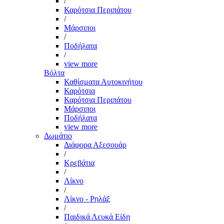
/
Καρότσια Περιπάτου
/
Μάρσιποι
/
Ποδήλατα
/
view more
Βόλτα
Καθίσματα Αυτοκινήτου
Καρότσια
Καρότσια Περιπάτου
Μάρσιποι
Ποδήλατα
view more
Δωμάτιο
Διάφορα Αξεσουάρ
/
Κρεβάτια
/
Λίκνο
/
Λίκνο - Ρηλάξ
/
Παιδικά Λευκά Είδη