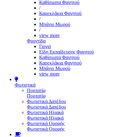
Καθίσματα Φαγητού
/
Καρεκλάκια Φαγητού
/
Μπάνιο Μωρού
/
view more
Φροντίδα
Γιογιό
Είδη Εκπαίδευσης Φαγητού
Καθίσματα Φαγητού
Καρεκλάκια Φαγητού
Μπάνιο Μωρού
view more
Φωτιστικά
Πορτατίφ
Πορτατίφ
Φωτιστικά Δαπέδου
Φωτιστικά Δαπέδου
Φωτιστικά Ηλιακά
Φωτιστικά Ηλιακά
Φωτιστικά Οροφής
Φωτιστικά Οροφής