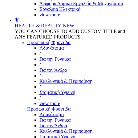
Διάφορα Δομικά Εργαλεία & Μηχανήματα
Εργαλεία Ηλεκτρικά
view more
HEALTH & BEAUTY
NEW
YOU CAN CHOOSE TO ADD CUSTOM TITLE and
ANY FEATURED PRODUCTS
Προσωπική Φροντίδα
Αδυνάτισμα
/
Για την Γυναίκα
/
Για τον Άνδρα
/
Καλλυντικά & Περιποίηση
/
Στοματική Υγιεινή
/
view more
Προσωπική Φροντίδα
Αδυνάτισμα
Για την Γυναίκα
Για τον Άνδρα
Καλλυντικά & Περιποίηση
Στοματική Υγιεινή