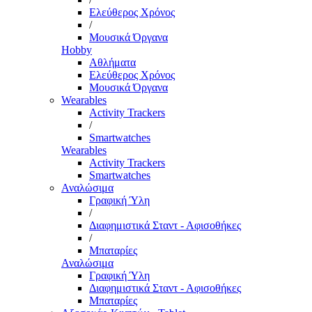
Ελεύθερος Χρόνος
/
Μουσικά Όργανα
Hobby
Αθλήματα
Ελεύθερος Χρόνος
Μουσικά Όργανα
Wearables
Activity Trackers
/
Smartwatches
Wearables
Activity Trackers
Smartwatches
Αναλώσιμα
Γραφική Ύλη
/
Διαφημιστικά Σταντ - Αφισοθήκες
/
Μπαταρίες
Αναλώσιμα
Γραφική Ύλη
Διαφημιστικά Σταντ - Αφισοθήκες
Μπαταρίες