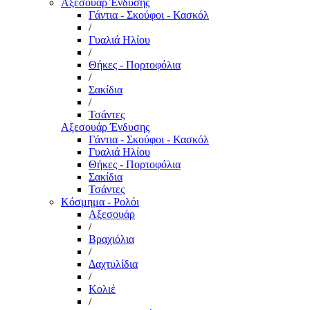
Αξεσουάρ Ένδυσης
Γάντια - Σκούφοι - Κασκόλ
/
Γυαλιά Ηλίου
/
Θήκες - Πορτοφόλια
/
Σακίδια
/
Τσάντες
Αξεσουάρ Ένδυσης
Γάντια - Σκούφοι - Κασκόλ
Γυαλιά Ηλίου
Θήκες - Πορτοφόλια
Σακίδια
Τσάντες
Κόσμημα - Ρολόι
Αξεσουάρ
/
Βραχιόλια
/
Δαχτυλίδια
/
Κολιέ
/