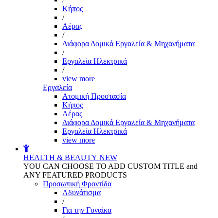
Kήπος
/
Αέρας
/
Διάφορα Δομικά Εργαλεία & Μηχανήματα
/
Εργαλεία Ηλεκτρικά
/
view more
Εργαλεία
Aτομική Προστασία
Kήπος
Αέρας
Διάφορα Δομικά Εργαλεία & Μηχανήματα
Εργαλεία Ηλεκτρικά
view more
HEALTH & BEAUTY
NEW
YOU CAN CHOOSE TO ADD CUSTOM TITLE and
ANY FEATURED PRODUCTS
Προσωπική Φροντίδα
Αδυνάτισμα
/
Για την Γυναίκα