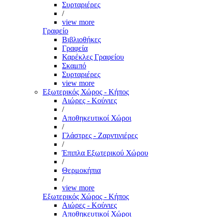
Συρταριέρες
/
view more
Γραφείο
Βιβλιοθήκες
Γραφεία
Καρέκλες Γραφείου
Σκαμπό
Συρταριέρες
view more
Εξωτερικός Χώρος - Κήπος
Αιώρες - Κούνιες
/
Αποθηκευτικοί Χώροι
/
Γλάστρες - Ζαρντινιέρες
/
Έπιπλα Εξωτερικού Χώρου
/
Θερμοκήπια
/
view more
Εξωτερικός Χώρος - Κήπος
Αιώρες - Κούνιες
Αποθηκευτικοί Χώροι