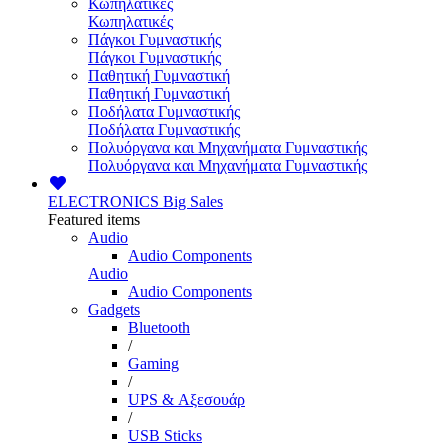
Κωπηλατικές
Κωπηλατικές
Πάγκοι Γυμναστικής
Πάγκοι Γυμναστικής
Παθητική Γυμναστική
Παθητική Γυμναστική
Ποδήλατα Γυμναστικής
Ποδήλατα Γυμναστικής
Πολυόργανα και Μηχανήματα Γυμναστικής
Πολυόργανα και Μηχανήματα Γυμναστικής
ELECTRONICS
Big Sales
Featured items
Audio
Audio Components
Audio
Audio Components
Gadgets
Bluetooth
/
Gaming
/
UPS & Αξεσουάρ
/
USB Sticks