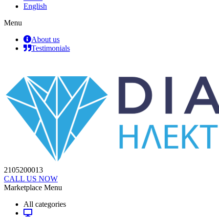
English
Menu
About us
Testimonials
2105200013
CALL US NOW
Marketplace Menu
All categories