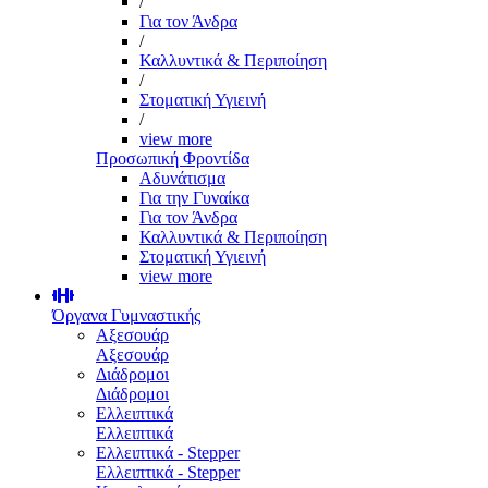
/
Για τον Άνδρα
/
Καλλυντικά & Περιποίηση
/
Στοματική Υγιεινή
/
view more
Προσωπική Φροντίδα
Αδυνάτισμα
Για την Γυναίκα
Για τον Άνδρα
Καλλυντικά & Περιποίηση
Στοματική Υγιεινή
view more
Όργανα Γυμναστικής
Αξεσουάρ
Αξεσουάρ
Διάδρομοι
Διάδρομοι
Ελλειπτικά
Ελλειπτικά
Ελλειπτικά - Stepper
Ελλειπτικά - Stepper