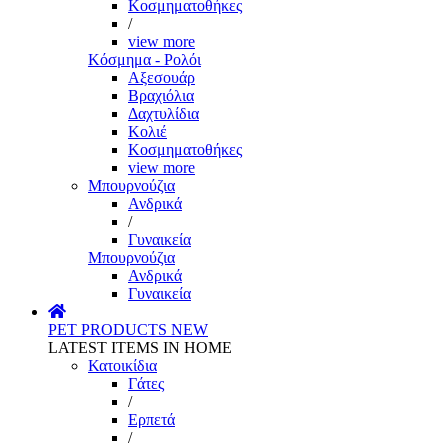
Κοσμηματοθήκες
/
view more
Κόσμημα - Ρολόι
Αξεσουάρ
Βραχιόλια
Δαχτυλίδια
Κολιέ
Κοσμηματοθήκες
view more
Μπουρνούζια
Ανδρικά
/
Γυναικεία
Μπουρνούζια
Ανδρικά
Γυναικεία
PET PRODUCTS
NEW
LATEST ITEMS IN HOME
Κατοικίδια
Γάτες
/
Ερπετά
/