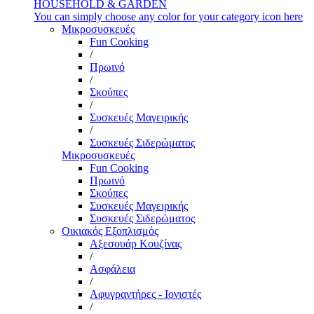
HOUSEHOLD & GARDEN
You can simply choose any color for your category icon here
Μικροσυσκευές
Fun Cooking
/
Πρωινό
/
Σκούπες
/
Συσκευές Μαγειρικής
/
Συσκευές Σιδερώματος
Μικροσυσκευές
Fun Cooking
Πρωινό
Σκούπες
Συσκευές Μαγειρικής
Συσκευές Σιδερώματος
Οικιακός Εξοπλισμός
Αξεσουάρ Κουζίνας
/
Ασφάλεια
/
Αφυγραντήρες - Ιονιστές
/