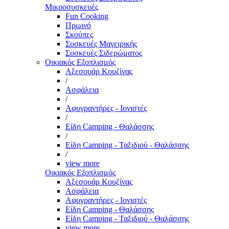
Μικροσυσκευές
Fun Cooking
Πρωινό
Σκούπες
Συσκευές Μαγειρικής
Συσκευές Σιδερώματος
Οικιακός Εξοπλισμός
Αξεσουάρ Κουζίνας
/
Ασφάλεια
/
Αφυγραντήρες - Ιονιστές
/
Είδη Camping - Θαλάσσης
/
Είδη Camping - Ταξιδιού - Θαλάσσης
/
view more
Οικιακός Εξοπλισμός
Αξεσουάρ Κουζίνας
Ασφάλεια
Αφυγραντήρες - Ιονιστές
Είδη Camping - Θαλάσσης
Είδη Camping - Ταξιδιού - Θαλάσσης
view more