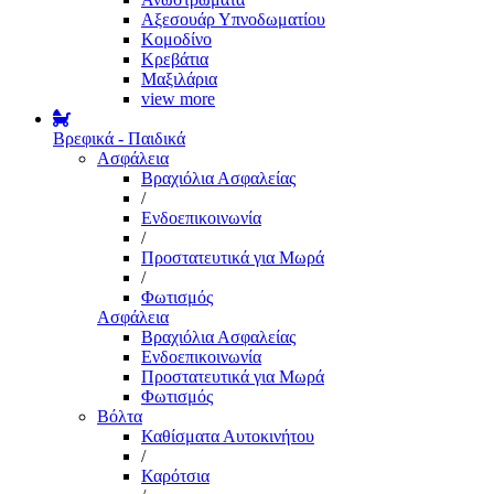
Αξεσουάρ Υπνοδωματίου
Κομοδίνο
Κρεβάτια
Μαξιλάρια
view more
Βρεφικά - Παιδικά
Ασφάλεια
Βραχιόλια Ασφαλείας
/
Ενδοεπικοινωνία
/
Προστατευτικά για Μωρά
/
Φωτισμός
Ασφάλεια
Βραχιόλια Ασφαλείας
Ενδοεπικοινωνία
Προστατευτικά για Μωρά
Φωτισμός
Βόλτα
Καθίσματα Αυτοκινήτου
/
Καρότσια