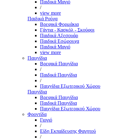
Παιδικά Μαγιό
/
view more
Παιδικά Ρούχα
Βρεφικά Φορμάκια
Γάντια - Κασκόλ - Σκούφοι
Παιδικά Αξεσουάρ
Παιδικά Εσώρουχα
Παιδικά Μαγιό
view more
Παιχνίδια
Βρεφικά Παιχνίδια
/
Παιδικά Παιχνίδια
/
Παιχνίδια Εξωτερικού Χώρου
Παιχνίδια
Βρεφικά Παιχνίδια
Παιδικά Παιχνίδια
Παιχνίδια Εξωτερικού Χώρου
Φροντίδα
Γιογιό
/
Είδη Εκπαίδευσης Φαγητού
/