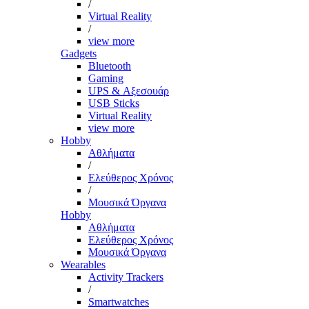
/
Virtual Reality
/
view more
Gadgets
Bluetooth
Gaming
UPS & Αξεσουάρ
USB Sticks
Virtual Reality
view more
Hobby
Αθλήματα
/
Ελεύθερος Χρόνος
/
Μουσικά Όργανα
Hobby
Αθλήματα
Ελεύθερος Χρόνος
Μουσικά Όργανα
Wearables
Activity Trackers
/
Smartwatches