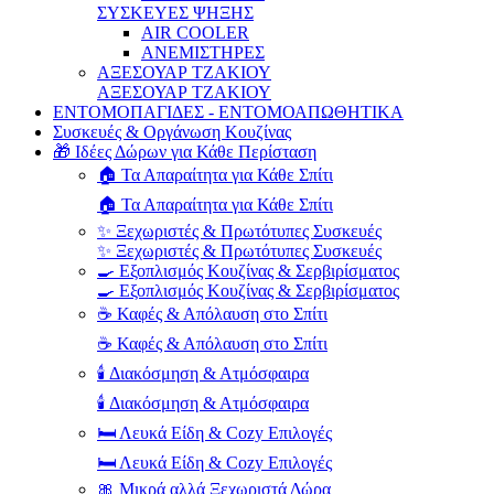
ΣΥΣΚΕΥΕΣ ΨΗΞΗΣ
AIR COOLER
ΑΝΕΜΙΣΤΗΡΕΣ
ΑΞΕΣΟΥΑΡ ΤΖΑΚΙΟΥ
ΑΞΕΣΟΥΑΡ ΤΖΑΚΙΟΥ
ΕΝΤΟΜΟΠΑΓΙΔΕΣ - ΕΝΤΟΜΟΑΠΩΘΗΤΙΚΑ
Συσκευές & Οργάνωση Κουζίνας
🎁 Ιδέες Δώρων για Κάθε Περίσταση
🏠 Τα Απαραίτητα για Κάθε Σπίτι
🏠 Τα Απαραίτητα για Κάθε Σπίτι
✨ Ξεχωριστές & Πρωτότυπες Συσκευές
✨ Ξεχωριστές & Πρωτότυπες Συσκευές
🍳 Εξοπλισμός Κουζίνας & Σερβιρίσματος
🍳 Εξοπλισμός Κουζίνας & Σερβιρίσματος
☕ Καφές & Απόλαυση στο Σπίτι
☕ Καφές & Απόλαυση στο Σπίτι
🕯️ Διακόσμηση & Ατμόσφαιρα
🕯️ Διακόσμηση & Ατμόσφαιρα
🛏️ Λευκά Είδη & Cozy Επιλογές
🛏️ Λευκά Είδη & Cozy Επιλογές
🎀 Μικρά αλλά Ξεχωριστά Δώρα