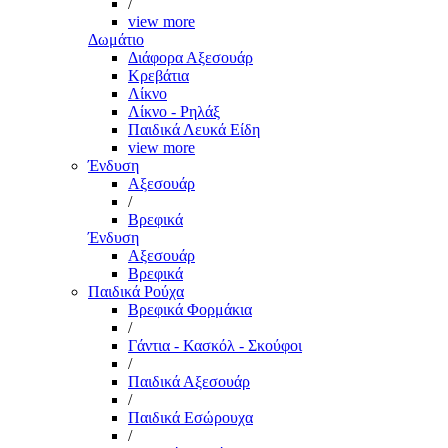
/
view more
Δωμάτιο
Διάφορα Αξεσουάρ
Κρεβάτια
Λίκνο
Λίκνο - Ρηλάξ
Παιδικά Λευκά Είδη
view more
Ένδυση
Αξεσουάρ
/
Βρεφικά
Ένδυση
Αξεσουάρ
Βρεφικά
Παιδικά Ρούχα
Βρεφικά Φορμάκια
/
Γάντια - Κασκόλ - Σκούφοι
/
Παιδικά Αξεσουάρ
/
Παιδικά Εσώρουχα
/