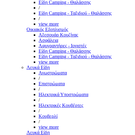
Είδη Camping - Θαλάσσης
/
Είδη Camping - Ταξιδιού - Θαλάσσης
/
view more
Οικιακός Εξοπλισμός
Αξεσουάρ Κουζίνας
Ασφάλεια
Αφυγραντήρες - Ιονιστές
Είδη Camping - Θαλάσσης
Είδη Camping - Ταξιδιού - Θαλάσσης
view more
Λευκά Είδη
Ανωστρώματα
/
Επιστρώματα
/
Ηλεκτρικά Υποστρώματα
/
Ηλεκτρικές Κουβέρτες
/
Κουβερλί
/
view more
Λευκά Είδη