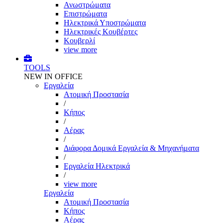
Ανωστρώματα
Επιστρώματα
Ηλεκτρικά Υποστρώματα
Ηλεκτρικές Κουβέρτες
Κουβερλί
view more
TOOLS
NEW IN OFFICE
Εργαλεία
Aτομική Προστασία
/
Kήπος
/
Αέρας
/
Διάφορα Δομικά Εργαλεία & Μηχανήματα
/
Εργαλεία Ηλεκτρικά
/
view more
Εργαλεία
Aτομική Προστασία
Kήπος
Αέρας