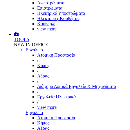
Ανωστρώματα
Επιστρώματα
Ηλεκτρικά Υποστρώματα
Ηλεκτρικές Κουβέρτες
Κουβερλί
view more
TOOLS
NEW IN OFFICE
Εργαλεία
Aτομική Προστασία
/
Kήπος
/
Αέρας
/
Διάφορα Δομικά Εργαλεία & Μηχανήματα
/
Εργαλεία Ηλεκτρικά
/
view more
Εργαλεία
Aτομική Προστασία
Kήπος
Αέρας