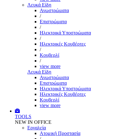
Λευκά Είδη
Ανωστρώματα
/
Επιστρώματα
/
Ηλεκτρικά Υποστρώματα
/
Ηλεκτρικές Κουβέρτες
/
Κουβερλί
/
view more
Λευκά Είδη
Ανωστρώματα
Επιστρώματα
Ηλεκτρικά Υποστρώματα
Ηλεκτρικές Κουβέρτες
Κουβερλί
view more
TOOLS
NEW IN OFFICE
Εργαλεία
Aτομική Προστασία
/