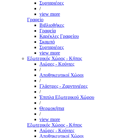
Συρταριέρες
/
view more
Γραφείο
Βιβλιοθήκες
Γραφεία
Καρέκλες Γραφείου
Σκαμπό
Συρταριέρες
view more
Εξωτερικός Χώρος - Κήπος
Αιώρες - Κούνιες
/
Αποθηκευτικοί Χώροι
/
Γλάστρες - Ζαρντινιέρες
/
Έπιπλα Εξωτερικού Χώρου
/
Θερμοκήπια
/
view more
Εξωτερικός Χώρος - Κήπος
Αιώρες - Κούνιες
Αποθηκευτικοί Χώροι