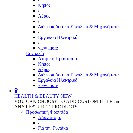
Kήπος
/
Αέρας
/
Διάφορα Δομικά Εργαλεία & Μηχανήματα
/
Εργαλεία Ηλεκτρικά
/
view more
Εργαλεία
Aτομική Προστασία
Kήπος
Αέρας
Διάφορα Δομικά Εργαλεία & Μηχανήματα
Εργαλεία Ηλεκτρικά
view more
HEALTH & BEAUTY
NEW
YOU CAN CHOOSE TO ADD CUSTOM TITLE and
ANY FEATURED PRODUCTS
Προσωπική Φροντίδα
Αδυνάτισμα
/
Για την Γυναίκα