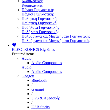
Κωπηλατικές
Κωπηλατικές
Πάγκοι Γυμναστικής
Πάγκοι Γυμναστικής
Παθητική Γυμναστική
Παθητική Γυμναστική
Ποδήλατα Γυμναστικής
Ποδήλατα Γυμναστικής
Πολυόργανα και Μηχανήματα Γυμναστικής
Πολυόργανα και Μηχανήματα Γυμναστικής
ELECTRONICS
Big Sales
Featured items
Audio
Audio Components
Audio
Audio Components
Gadgets
Bluetooth
/
Gaming
/
UPS & Αξεσουάρ
/
USB Sticks