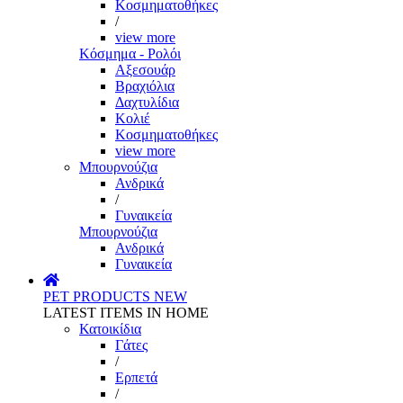
Κοσμηματοθήκες
/
view more
Κόσμημα - Ρολόι
Αξεσουάρ
Βραχιόλια
Δαχτυλίδια
Κολιέ
Κοσμηματοθήκες
view more
Μπουρνούζια
Ανδρικά
/
Γυναικεία
Μπουρνούζια
Ανδρικά
Γυναικεία
PET PRODUCTS
NEW
LATEST ITEMS IN HOME
Κατοικίδια
Γάτες
/
Ερπετά
/