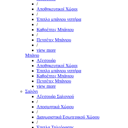
/
Αποθηκευτικοί Χώροι
/
Έπιπλο μπάνιου νιπτήρα
/
Καθρέπτες Μπάνιου
/
Πετσέτες Μπάνιου
/
view more
Μπάνιο
Αξεσουάρ
Αποθηκευτικοί Χώροι
Έπιπλο μπάνιου νιπτήρα
Καθρέπτες Μπάνιου
Πετσέτες Μπάνιου
view more
Σαλόνι
Αξεσουάρ Σαλονιού
/
Αποσμητικά Χώρου
/
Διαχωριστικά Εσωτερικού Χώρου
/
Έπιπλα Τηλεόρασης