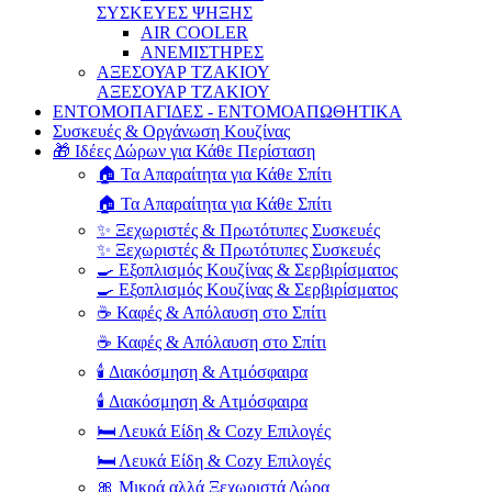
ΣΥΣΚΕΥΕΣ ΨΗΞΗΣ
AIR COOLER
ΑΝΕΜΙΣΤΗΡΕΣ
ΑΞΕΣΟΥΑΡ ΤΖΑΚΙΟΥ
ΑΞΕΣΟΥΑΡ ΤΖΑΚΙΟΥ
ΕΝΤΟΜΟΠΑΓΙΔΕΣ - ΕΝΤΟΜΟΑΠΩΘΗΤΙΚΑ
Συσκευές & Οργάνωση Κουζίνας
🎁 Ιδέες Δώρων για Κάθε Περίσταση
🏠 Τα Απαραίτητα για Κάθε Σπίτι
🏠 Τα Απαραίτητα για Κάθε Σπίτι
✨ Ξεχωριστές & Πρωτότυπες Συσκευές
✨ Ξεχωριστές & Πρωτότυπες Συσκευές
🍳 Εξοπλισμός Κουζίνας & Σερβιρίσματος
🍳 Εξοπλισμός Κουζίνας & Σερβιρίσματος
☕ Καφές & Απόλαυση στο Σπίτι
☕ Καφές & Απόλαυση στο Σπίτι
🕯️ Διακόσμηση & Ατμόσφαιρα
🕯️ Διακόσμηση & Ατμόσφαιρα
🛏️ Λευκά Είδη & Cozy Επιλογές
🛏️ Λευκά Είδη & Cozy Επιλογές
🎀 Μικρά αλλά Ξεχωριστά Δώρα