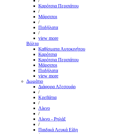
/
Καρότσια Περιπάτου
/
Μάρσιποι
/
Ποδήλατα
/
view more
Βόλτα
Καθίσματα Αυτοκινήτου
Καρότσια
Καρότσια Περιπάτου
Μάρσιποι
Ποδήλατα
view more
Δωμάτιο
Διάφορα Αξεσουάρ
/
Κρεβάτια
/
Λίκνο
/
Λίκνο - Ρηλάξ
/
Παιδικά Λευκά Είδη