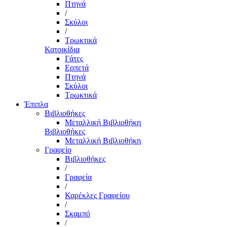
Πτηνά
/
Σκύλοι
/
Τρωκτικά
Κατοικίδια
Γάτες
Ερπετά
Πτηνά
Σκύλοι
Τρωκτικά
Έπιπλα
Βιβλιοθήκες
Μεταλλική Βιβλιοθήκη
Βιβλιοθήκες
Μεταλλική Βιβλιοθήκη
Γραφείο
Βιβλιοθήκες
/
Γραφεία
/
Καρέκλες Γραφείου
/
Σκαμπό
/