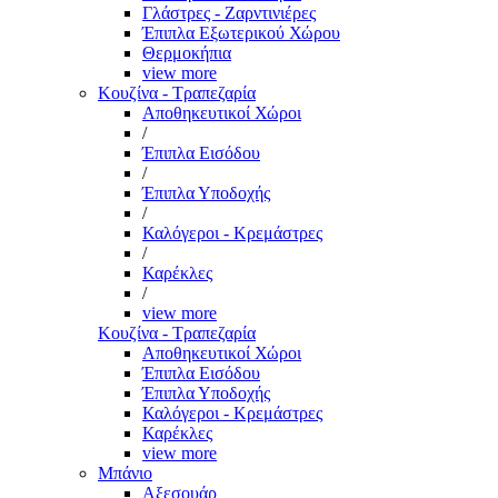
Γλάστρες - Ζαρντινιέρες
Έπιπλα Εξωτερικού Χώρου
Θερμοκήπια
view more
Κουζίνα - Τραπεζαρία
Αποθηκευτικοί Χώροι
/
Έπιπλα Εισόδου
/
Έπιπλα Υποδοχής
/
Καλόγεροι - Κρεμάστρες
/
Καρέκλες
/
view more
Κουζίνα - Τραπεζαρία
Αποθηκευτικοί Χώροι
Έπιπλα Εισόδου
Έπιπλα Υποδοχής
Καλόγεροι - Κρεμάστρες
Καρέκλες
view more
Μπάνιο
Αξεσουάρ