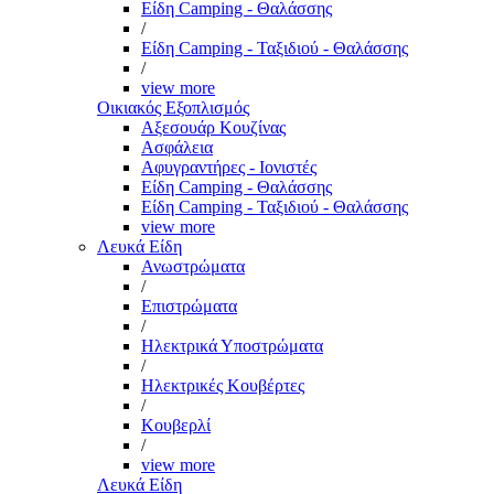
Είδη Camping - Θαλάσσης
/
Είδη Camping - Ταξιδιού - Θαλάσσης
/
view more
Οικιακός Εξοπλισμός
Αξεσουάρ Κουζίνας
Ασφάλεια
Αφυγραντήρες - Ιονιστές
Είδη Camping - Θαλάσσης
Είδη Camping - Ταξιδιού - Θαλάσσης
view more
Λευκά Είδη
Ανωστρώματα
/
Επιστρώματα
/
Ηλεκτρικά Υποστρώματα
/
Ηλεκτρικές Κουβέρτες
/
Κουβερλί
/
view more
Λευκά Είδη