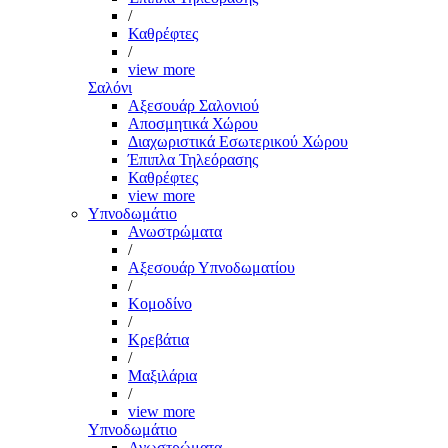
/
Καθρέφτες
/
view more
Σαλόνι
Αξεσουάρ Σαλονιού
Αποσμητικά Χώρου
Διαχωριστικά Εσωτερικού Χώρου
Έπιπλα Τηλεόρασης
Καθρέφτες
view more
Υπνοδωμάτιο
Ανωστρώματα
/
Αξεσουάρ Υπνοδωματίου
/
Κομοδίνο
/
Κρεβάτια
/
Μαξιλάρια
/
view more
Υπνοδωμάτιο
Ανωστρώματα