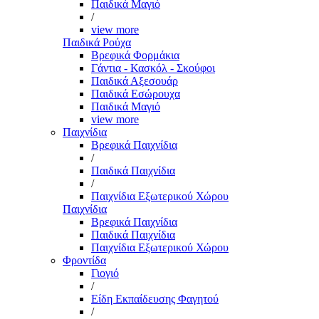
Παιδικά Μαγιό
/
view more
Παιδικά Ρούχα
Βρεφικά Φορμάκια
Γάντια - Κασκόλ - Σκούφοι
Παιδικά Αξεσουάρ
Παιδικά Εσώρουχα
Παιδικά Μαγιό
view more
Παιχνίδια
Βρεφικά Παιχνίδια
/
Παιδικά Παιχνίδια
/
Παιχνίδια Εξωτερικού Χώρου
Παιχνίδια
Βρεφικά Παιχνίδια
Παιδικά Παιχνίδια
Παιχνίδια Εξωτερικού Χώρου
Φροντίδα
Γιογιό
/
Είδη Εκπαίδευσης Φαγητού
/