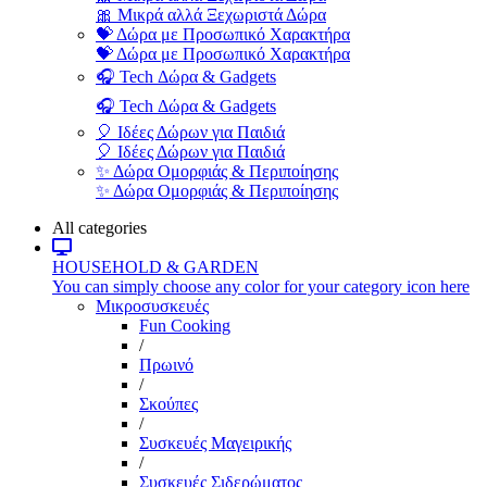
🎀 Μικρά αλλά Ξεχωριστά Δώρα
💝 Δώρα με Προσωπικό Χαρακτήρα
💝 Δώρα με Προσωπικό Χαρακτήρα
🎧 Tech Δώρα & Gadgets
🎧 Tech Δώρα & Gadgets
🎈 Ιδέες Δώρων για Παιδιά
🎈 Ιδέες Δώρων για Παιδιά
✨ Δώρα Ομορφιάς & Περιποίησης
✨ Δώρα Ομορφιάς & Περιποίησης
All categories
HOUSEHOLD & GARDEN
You can simply choose any color for your category icon here
Μικροσυσκευές
Fun Cooking
/
Πρωινό
/
Σκούπες
/
Συσκευές Μαγειρικής
/
Συσκευές Σιδερώματος