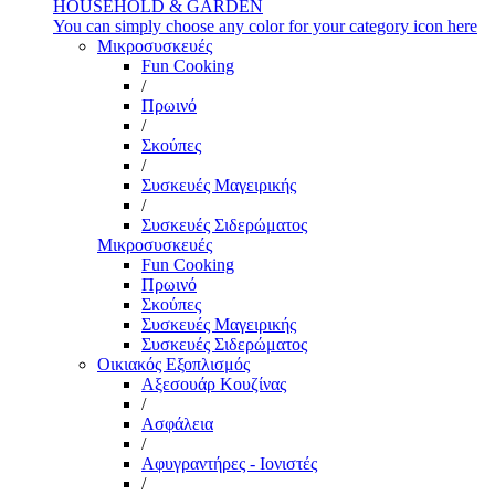
HOUSEHOLD & GARDEN
You can simply choose any color for your category icon here
Μικροσυσκευές
Fun Cooking
/
Πρωινό
/
Σκούπες
/
Συσκευές Μαγειρικής
/
Συσκευές Σιδερώματος
Μικροσυσκευές
Fun Cooking
Πρωινό
Σκούπες
Συσκευές Μαγειρικής
Συσκευές Σιδερώματος
Οικιακός Εξοπλισμός
Αξεσουάρ Κουζίνας
/
Ασφάλεια
/
Αφυγραντήρες - Ιονιστές
/