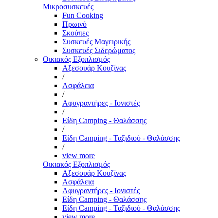
Μικροσυσκευές
Fun Cooking
Πρωινό
Σκούπες
Συσκευές Μαγειρικής
Συσκευές Σιδερώματος
Οικιακός Εξοπλισμός
Αξεσουάρ Κουζίνας
/
Ασφάλεια
/
Αφυγραντήρες - Ιονιστές
/
Είδη Camping - Θαλάσσης
/
Είδη Camping - Ταξιδιού - Θαλάσσης
/
view more
Οικιακός Εξοπλισμός
Αξεσουάρ Κουζίνας
Ασφάλεια
Αφυγραντήρες - Ιονιστές
Είδη Camping - Θαλάσσης
Είδη Camping - Ταξιδιού - Θαλάσσης
view more