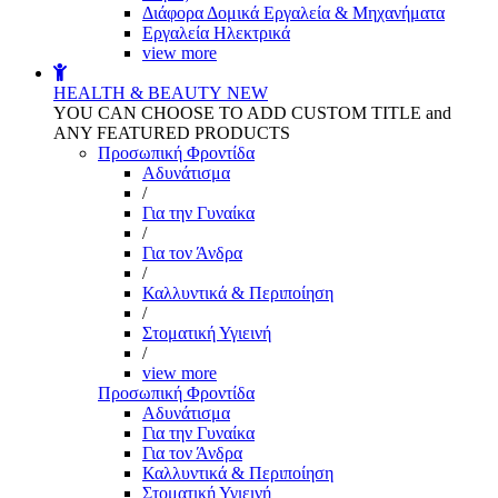
Διάφορα Δομικά Εργαλεία & Μηχανήματα
Εργαλεία Ηλεκτρικά
view more
HEALTH & BEAUTY
NEW
YOU CAN CHOOSE TO ADD CUSTOM TITLE and
ANY FEATURED PRODUCTS
Προσωπική Φροντίδα
Αδυνάτισμα
/
Για την Γυναίκα
/
Για τον Άνδρα
/
Καλλυντικά & Περιποίηση
/
Στοματική Υγιεινή
/
view more
Προσωπική Φροντίδα
Αδυνάτισμα
Για την Γυναίκα
Για τον Άνδρα
Καλλυντικά & Περιποίηση
Στοματική Υγιεινή