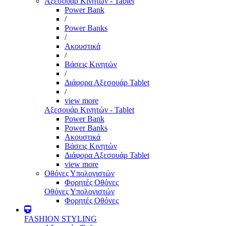
Αξεσουάρ Κινητών - Tablet
Power Bank
/
Power Banks
/
Ακουστικά
/
Βάσεις Κινητών
/
Διάφορα Αξεσουάρ Tablet
/
view more
Αξεσουάρ Κινητών - Tablet
Power Bank
Power Banks
Ακουστικά
Βάσεις Κινητών
Διάφορα Αξεσουάρ Tablet
view more
Οθόνες Υπολογιστών
Φορητές Οθόνες
Οθόνες Υπολογιστών
Φορητές Οθόνες
FASHION STYLING