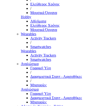
Ελεύθερος Χρόνος
/
Μουσικά Όργανα
Hobby
Αθλήματα
Ελεύθερος Χρόνος
Μουσικά Όργανα
Wearables
Activity Trackers
/
Smartwatches
Wearables
Activity Trackers
Smartwatches
Αναλώσιμα
Γραφική Ύλη
/
Διαφημιστικά Σταντ - Αφισοθήκες
/
Μπαταρίες
Αναλώσιμα
Γραφική Ύλη
Διαφημιστικά Σταντ - Αφισοθήκες
Μπαταρίες