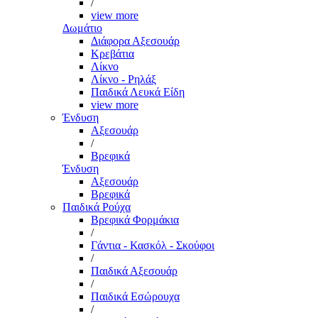
/
view more
Δωμάτιο
Διάφορα Αξεσουάρ
Κρεβάτια
Λίκνο
Λίκνο - Ρηλάξ
Παιδικά Λευκά Είδη
view more
Ένδυση
Αξεσουάρ
/
Βρεφικά
Ένδυση
Αξεσουάρ
Βρεφικά
Παιδικά Ρούχα
Βρεφικά Φορμάκια
/
Γάντια - Κασκόλ - Σκούφοι
/
Παιδικά Αξεσουάρ
/
Παιδικά Εσώρουχα
/