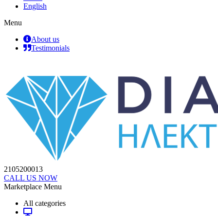
English
Menu
About us
Testimonials
2105200013
CALL US NOW
Marketplace Menu
All categories