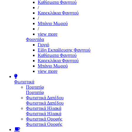
Καθίσματα Φαγητού
/
Καρεκλάκια Φαγητού
/
Μπάνιο Μωρού
/
view more
Φροντίδα
Γιογιό
Είδη Εκπαίδευσης Φαγητού
Καθίσματα Φαγητού
Καρεκλάκια Φαγητού
Μπάνιο Μωρού
view more
Φωτιστικά
Πορτατίφ
Πορτατίφ
Φωτιστικά Δαπέδου
Φωτιστικά Δαπέδου
Φωτιστικά Ηλιακά
Φωτιστικά Ηλιακά
Φωτιστικά Οροφής
Φωτιστικά Οροφής