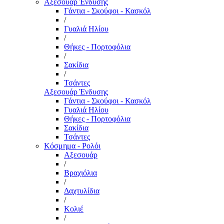
Αξεσουάρ Ένδυσης
Γάντια - Σκούφοι - Κασκόλ
/
Γυαλιά Ηλίου
/
Θήκες - Πορτοφόλια
/
Σακίδια
/
Τσάντες
Αξεσουάρ Ένδυσης
Γάντια - Σκούφοι - Κασκόλ
Γυαλιά Ηλίου
Θήκες - Πορτοφόλια
Σακίδια
Τσάντες
Κόσμημα - Ρολόι
Αξεσουάρ
/
Βραχιόλια
/
Δαχτυλίδια
/
Κολιέ
/