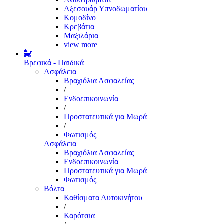
Αξεσουάρ Υπνοδωματίου
Κομοδίνο
Κρεβάτια
Μαξιλάρια
view more
Βρεφικά - Παιδικά
Ασφάλεια
Βραχιόλια Ασφαλείας
/
Ενδοεπικοινωνία
/
Προστατευτικά για Μωρά
/
Φωτισμός
Ασφάλεια
Βραχιόλια Ασφαλείας
Ενδοεπικοινωνία
Προστατευτικά για Μωρά
Φωτισμός
Βόλτα
Καθίσματα Αυτοκινήτου
/
Καρότσια