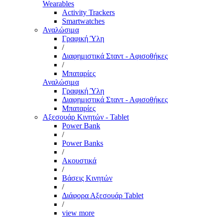
Wearables
Activity Trackers
Smartwatches
Αναλώσιμα
Γραφική Ύλη
/
Διαφημιστικά Σταντ - Αφισοθήκες
/
Μπαταρίες
Αναλώσιμα
Γραφική Ύλη
Διαφημιστικά Σταντ - Αφισοθήκες
Μπαταρίες
Αξεσουάρ Κινητών - Tablet
Power Bank
/
Power Banks
/
Ακουστικά
/
Βάσεις Κινητών
/
Διάφορα Αξεσουάρ Tablet
/
view more