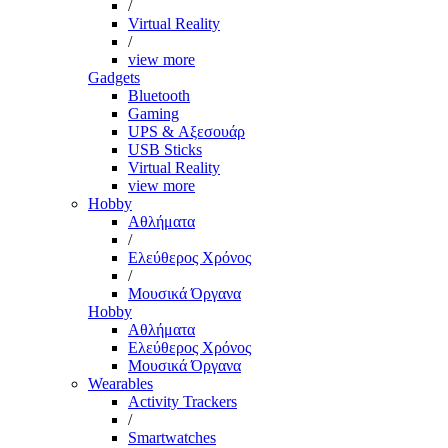
/
Virtual Reality
/
view more
Gadgets
Bluetooth
Gaming
UPS & Αξεσουάρ
USB Sticks
Virtual Reality
view more
Hobby
Αθλήματα
/
Ελεύθερος Χρόνος
/
Μουσικά Όργανα
Hobby
Αθλήματα
Ελεύθερος Χρόνος
Μουσικά Όργανα
Wearables
Activity Trackers
/
Smartwatches