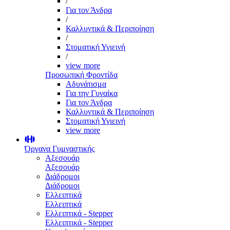
/
Για τον Άνδρα
/
Καλλυντικά & Περιποίηση
/
Στοματική Υγιεινή
/
view more
Προσωπική Φροντίδα
Αδυνάτισμα
Για την Γυναίκα
Για τον Άνδρα
Καλλυντικά & Περιποίηση
Στοματική Υγιεινή
view more
Όργανα Γυμναστικής
Αξεσουάρ
Αξεσουάρ
Διάδρομοι
Διάδρομοι
Ελλειπτικά
Ελλειπτικά
Ελλειπτικά - Stepper
Ελλειπτικά - Stepper