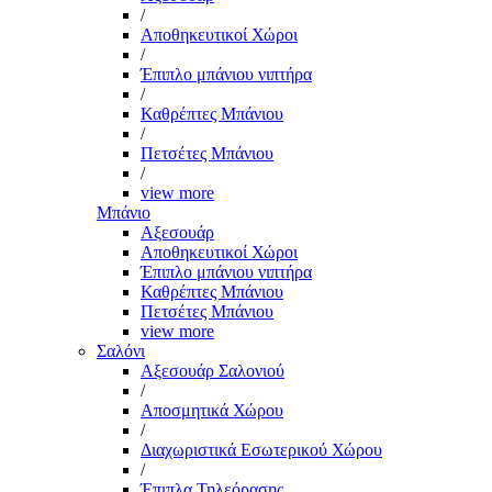
/
Αποθηκευτικοί Χώροι
/
Έπιπλο μπάνιου νιπτήρα
/
Καθρέπτες Μπάνιου
/
Πετσέτες Μπάνιου
/
view more
Μπάνιο
Αξεσουάρ
Αποθηκευτικοί Χώροι
Έπιπλο μπάνιου νιπτήρα
Καθρέπτες Μπάνιου
Πετσέτες Μπάνιου
view more
Σαλόνι
Αξεσουάρ Σαλονιού
/
Αποσμητικά Χώρου
/
Διαχωριστικά Εσωτερικού Χώρου
/
Έπιπλα Τηλεόρασης