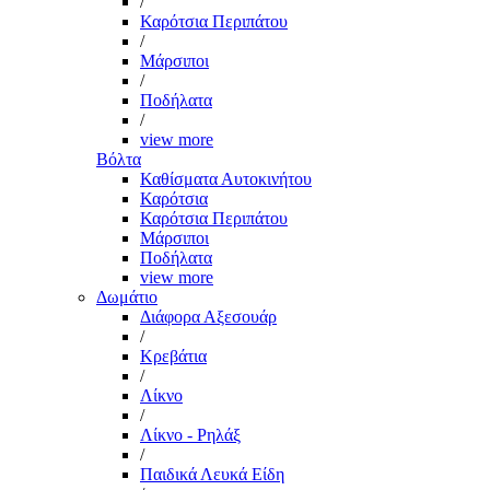
/
Καρότσια Περιπάτου
/
Μάρσιποι
/
Ποδήλατα
/
view more
Βόλτα
Καθίσματα Αυτοκινήτου
Καρότσια
Καρότσια Περιπάτου
Μάρσιποι
Ποδήλατα
view more
Δωμάτιο
Διάφορα Αξεσουάρ
/
Κρεβάτια
/
Λίκνο
/
Λίκνο - Ρηλάξ
/
Παιδικά Λευκά Είδη