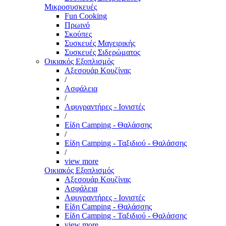
Μικροσυσκευές
Fun Cooking
Πρωινό
Σκούπες
Συσκευές Μαγειρικής
Συσκευές Σιδερώματος
Οικιακός Εξοπλισμός
Αξεσουάρ Κουζίνας
/
Ασφάλεια
/
Αφυγραντήρες - Ιονιστές
/
Είδη Camping - Θαλάσσης
/
Είδη Camping - Ταξιδιού - Θαλάσσης
/
view more
Οικιακός Εξοπλισμός
Αξεσουάρ Κουζίνας
Ασφάλεια
Αφυγραντήρες - Ιονιστές
Είδη Camping - Θαλάσσης
Είδη Camping - Ταξιδιού - Θαλάσσης
view more