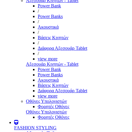
Αξεσουάρ Κινητών - Tablet
Power Bank
/
Power Banks
/
Ακουστικά
/
Βάσεις Κινητών
/
Διάφορα Αξεσουάρ Tablet
/
view more
Αξεσουάρ Κινητών - Tablet
Power Bank
Power Banks
Ακουστικά
Βάσεις Κινητών
Διάφορα Αξεσουάρ Tablet
view more
Οθόνες Υπολογιστών
Φορητές Οθόνες
Οθόνες Υπολογιστών
Φορητές Οθόνες
FASHION STYLING