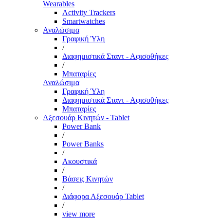
Wearables
Activity Trackers
Smartwatches
Αναλώσιμα
Γραφική Ύλη
/
Διαφημιστικά Σταντ - Αφισοθήκες
/
Μπαταρίες
Αναλώσιμα
Γραφική Ύλη
Διαφημιστικά Σταντ - Αφισοθήκες
Μπαταρίες
Αξεσουάρ Κινητών - Tablet
Power Bank
/
Power Banks
/
Ακουστικά
/
Βάσεις Κινητών
/
Διάφορα Αξεσουάρ Tablet
/
view more