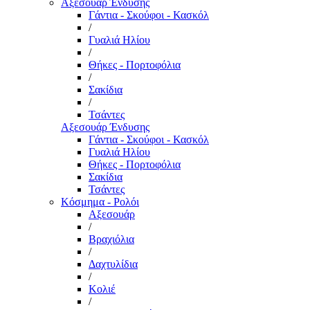
Αξεσουάρ Ένδυσης
Γάντια - Σκούφοι - Κασκόλ
/
Γυαλιά Ηλίου
/
Θήκες - Πορτοφόλια
/
Σακίδια
/
Τσάντες
Αξεσουάρ Ένδυσης
Γάντια - Σκούφοι - Κασκόλ
Γυαλιά Ηλίου
Θήκες - Πορτοφόλια
Σακίδια
Τσάντες
Κόσμημα - Ρολόι
Αξεσουάρ
/
Βραχιόλια
/
Δαχτυλίδια
/
Κολιέ
/