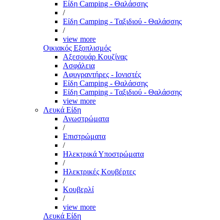
Είδη Camping - Θαλάσσης
/
Είδη Camping - Ταξιδιού - Θαλάσσης
/
view more
Οικιακός Εξοπλισμός
Αξεσουάρ Κουζίνας
Ασφάλεια
Αφυγραντήρες - Ιονιστές
Είδη Camping - Θαλάσσης
Είδη Camping - Ταξιδιού - Θαλάσσης
view more
Λευκά Είδη
Ανωστρώματα
/
Επιστρώματα
/
Ηλεκτρικά Υποστρώματα
/
Ηλεκτρικές Κουβέρτες
/
Κουβερλί
/
view more
Λευκά Είδη