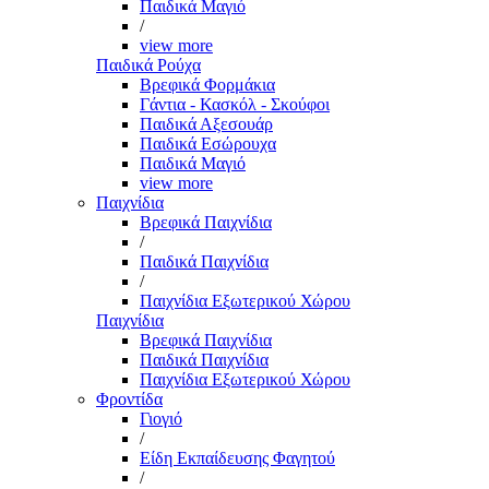
Παιδικά Μαγιό
/
view more
Παιδικά Ρούχα
Βρεφικά Φορμάκια
Γάντια - Κασκόλ - Σκούφοι
Παιδικά Αξεσουάρ
Παιδικά Εσώρουχα
Παιδικά Μαγιό
view more
Παιχνίδια
Βρεφικά Παιχνίδια
/
Παιδικά Παιχνίδια
/
Παιχνίδια Εξωτερικού Χώρου
Παιχνίδια
Βρεφικά Παιχνίδια
Παιδικά Παιχνίδια
Παιχνίδια Εξωτερικού Χώρου
Φροντίδα
Γιογιό
/
Είδη Εκπαίδευσης Φαγητού
/