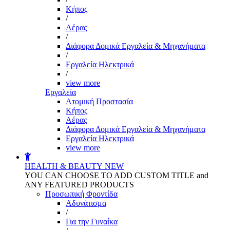
Kήπος
/
Αέρας
/
Διάφορα Δομικά Εργαλεία & Μηχανήματα
/
Εργαλεία Ηλεκτρικά
/
view more
Εργαλεία
Aτομική Προστασία
Kήπος
Αέρας
Διάφορα Δομικά Εργαλεία & Μηχανήματα
Εργαλεία Ηλεκτρικά
view more
HEALTH & BEAUTY
NEW
YOU CAN CHOOSE TO ADD CUSTOM TITLE and
ANY FEATURED PRODUCTS
Προσωπική Φροντίδα
Αδυνάτισμα
/
Για την Γυναίκα