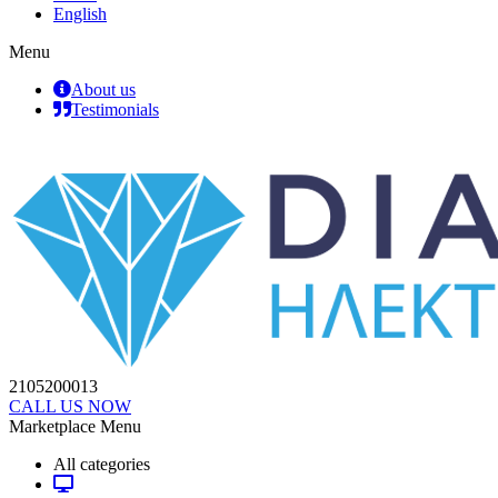
English
Menu
About us
Testimonials
2105200013
CALL US NOW
Marketplace Menu
All categories