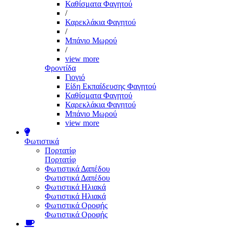
Καθίσματα Φαγητού
/
Καρεκλάκια Φαγητού
/
Μπάνιο Μωρού
/
view more
Φροντίδα
Γιογιό
Είδη Εκπαίδευσης Φαγητού
Καθίσματα Φαγητού
Καρεκλάκια Φαγητού
Μπάνιο Μωρού
view more
Φωτιστικά
Πορτατίφ
Πορτατίφ
Φωτιστικά Δαπέδου
Φωτιστικά Δαπέδου
Φωτιστικά Ηλιακά
Φωτιστικά Ηλιακά
Φωτιστικά Οροφής
Φωτιστικά Οροφής