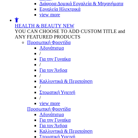
Διάφορα Δομικά Εργαλεία & Μηχανήματα
Εργαλεία Ηλεκτρικά
view more
HEALTH & BEAUTY
NEW
YOU CAN CHOOSE TO ADD CUSTOM TITLE and
ANY FEATURED PRODUCTS
Προσωπική Φροντίδα
Αδυνάτισμα
/
Για την Γυναίκα
/
Για τον Άνδρα
/
Καλλυντικά & Περιποίηση
/
Στοματική Υγιεινή
/
view more
Προσωπική Φροντίδα
Αδυνάτισμα
Για την Γυναίκα
Για τον Άνδρα
Καλλυντικά & Περιποίηση
Στοματική Υγιεινή