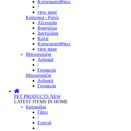
Κοσμηματοθήκες
/
view more
Κόσμημα - Ρολόι
Αξεσουάρ
Βραχιόλια
Δαχτυλίδια
Κολιέ
Κοσμηματοθήκες
view more
Μπουρνούζια
Ανδρικά
/
Γυναικεία
Μπουρνούζια
Ανδρικά
Γυναικεία
PET PRODUCTS
NEW
LATEST ITEMS IN HOME
Κατοικίδια
Γάτες
/
Ερπετά
/