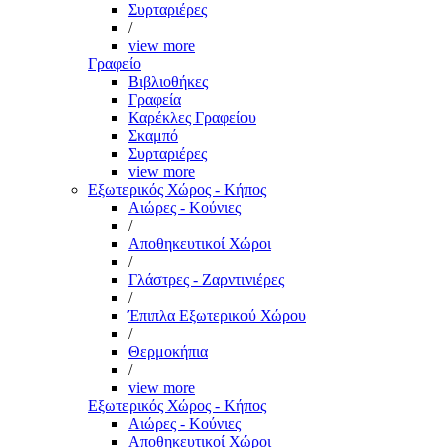
Συρταριέρες
/
view more
Γραφείο
Βιβλιοθήκες
Γραφεία
Καρέκλες Γραφείου
Σκαμπό
Συρταριέρες
view more
Εξωτερικός Χώρος - Κήπος
Αιώρες - Κούνιες
/
Αποθηκευτικοί Χώροι
/
Γλάστρες - Ζαρντινιέρες
/
Έπιπλα Εξωτερικού Χώρου
/
Θερμοκήπια
/
view more
Εξωτερικός Χώρος - Κήπος
Αιώρες - Κούνιες
Αποθηκευτικοί Χώροι