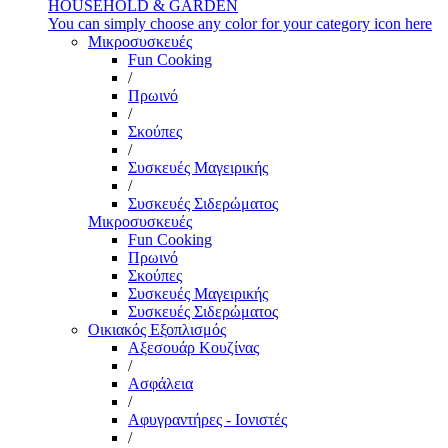
HOUSEHOLD & GARDEN
You can simply choose any color for your category icon here
Μικροσυσκευές
Fun Cooking
/
Πρωινό
/
Σκούπες
/
Συσκευές Μαγειρικής
/
Συσκευές Σιδερώματος
Μικροσυσκευές
Fun Cooking
Πρωινό
Σκούπες
Συσκευές Μαγειρικής
Συσκευές Σιδερώματος
Οικιακός Εξοπλισμός
Αξεσουάρ Κουζίνας
/
Ασφάλεια
/
Αφυγραντήρες - Ιονιστές
/