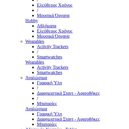
Ελεύθερος Χρόνος
/
Μουσικά Όργανα
Hobby
Αθλήματα
Ελεύθερος Χρόνος
Μουσικά Όργανα
Wearables
Activity Trackers
/
Smartwatches
Wearables
Activity Trackers
Smartwatches
Αναλώσιμα
Γραφική Ύλη
/
Διαφημιστικά Σταντ - Αφισοθήκες
/
Μπαταρίες
Αναλώσιμα
Γραφική Ύλη
Διαφημιστικά Σταντ - Αφισοθήκες
Μπαταρίες