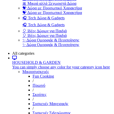
🎀 Μικρά αλλά Ξεχωριστά Δώρα
💝 Δώρα με Προσωπικό Χαρακτήρα
💝 Δώρα με Προσωπικό Χαρακτήρα
🎧 Tech Δώρα & Gadgets
🎧 Tech Δώρα & Gadgets
🎈 Ιδέες Δώρων για Παιδιά
🎈 Ιδέες Δώρων για Παιδιά
✨ Δώρα Ομορφιάς & Περιποίησης
✨ Δώρα Ομορφιάς & Περιποίησης
All categories
HOUSEHOLD & GARDEN
You can simply choose any color for your category icon here
Μικροσυσκευές
Fun Cooking
/
Πρωινό
/
Σκούπες
/
Συσκευές Μαγειρικής
/
Συσκευές Σιδερώματος