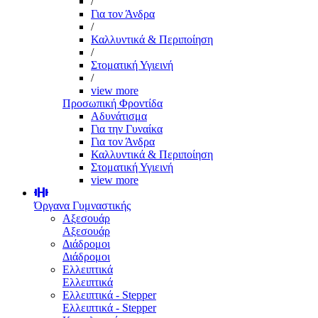
/
Για τον Άνδρα
/
Καλλυντικά & Περιποίηση
/
Στοματική Υγιεινή
/
view more
Προσωπική Φροντίδα
Αδυνάτισμα
Για την Γυναίκα
Για τον Άνδρα
Καλλυντικά & Περιποίηση
Στοματική Υγιεινή
view more
Όργανα Γυμναστικής
Αξεσουάρ
Αξεσουάρ
Διάδρομοι
Διάδρομοι
Ελλειπτικά
Ελλειπτικά
Ελλειπτικά - Stepper
Ελλειπτικά - Stepper