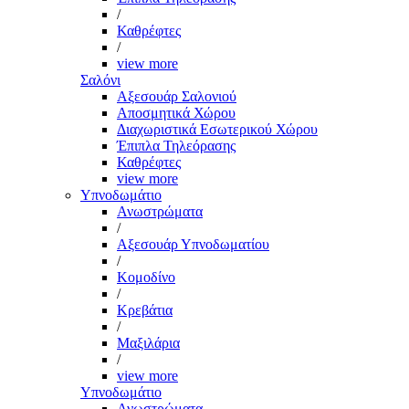
/
Καθρέφτες
/
view more
Σαλόνι
Αξεσουάρ Σαλονιού
Αποσμητικά Χώρου
Διαχωριστικά Εσωτερικού Χώρου
Έπιπλα Τηλεόρασης
Καθρέφτες
view more
Υπνοδωμάτιο
Ανωστρώματα
/
Αξεσουάρ Υπνοδωματίου
/
Κομοδίνο
/
Κρεβάτια
/
Μαξιλάρια
/
view more
Υπνοδωμάτιο
Ανωστρώματα