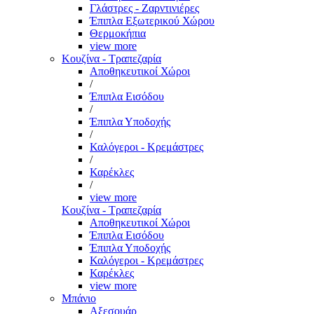
Γλάστρες - Ζαρντινιέρες
Έπιπλα Εξωτερικού Χώρου
Θερμοκήπια
view more
Κουζίνα - Τραπεζαρία
Αποθηκευτικοί Χώροι
/
Έπιπλα Εισόδου
/
Έπιπλα Υποδοχής
/
Καλόγεροι - Κρεμάστρες
/
Καρέκλες
/
view more
Κουζίνα - Τραπεζαρία
Αποθηκευτικοί Χώροι
Έπιπλα Εισόδου
Έπιπλα Υποδοχής
Καλόγεροι - Κρεμάστρες
Καρέκλες
view more
Μπάνιο
Αξεσουάρ