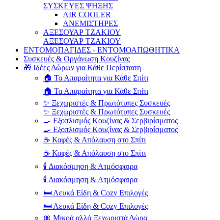
ΣΥΣΚΕΥΕΣ ΨΗΞΗΣ
AIR COOLER
ΑΝΕΜΙΣΤΗΡΕΣ
ΑΞΕΣΟΥΑΡ ΤΖΑΚΙΟΥ
ΑΞΕΣΟΥΑΡ ΤΖΑΚΙΟΥ
ΕΝΤΟΜΟΠΑΓΙΔΕΣ - ΕΝΤΟΜΟΑΠΩΘΗΤΙΚΑ
Συσκευές & Οργάνωση Κουζίνας
🎁 Ιδέες Δώρων για Κάθε Περίσταση
🏠 Τα Απαραίτητα για Κάθε Σπίτι
🏠 Τα Απαραίτητα για Κάθε Σπίτι
✨ Ξεχωριστές & Πρωτότυπες Συσκευές
✨ Ξεχωριστές & Πρωτότυπες Συσκευές
🍳 Εξοπλισμός Κουζίνας & Σερβιρίσματος
🍳 Εξοπλισμός Κουζίνας & Σερβιρίσματος
☕ Καφές & Απόλαυση στο Σπίτι
☕ Καφές & Απόλαυση στο Σπίτι
🕯️ Διακόσμηση & Ατμόσφαιρα
🕯️ Διακόσμηση & Ατμόσφαιρα
🛏️ Λευκά Είδη & Cozy Επιλογές
🛏️ Λευκά Είδη & Cozy Επιλογές
🎀 Μικρά αλλά Ξεχωριστά Δώρα