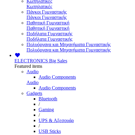
Κωπηλατικές
Κωπηλατικές
Πάγκοι Γυμναστικής
Πάγκοι Γυμναστικής
Παθητική Γυμναστική
Παθητική Γυμναστική
Ποδήλατα Γυμναστικής
Ποδήλατα Γυμναστικής
Πολυόργανα και Μηχανήματα Γυμναστικής
Πολυόργανα και Μηχανήματα Γυμναστικής
ELECTRONICS
Big Sales
Featured items
Audio
Audio Components
Audio
Audio Components
Gadgets
Bluetooth
/
Gaming
/
UPS & Αξεσουάρ
/
USB Sticks