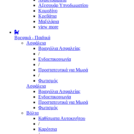
Αξεσουάρ Υπνοδωματίου
Κομοδίνο
Κρεβάτια
Μαξιλάρια
view more
Βρεφικά - Παιδικά
Ασφάλεια
Βραχιόλια Ασφαλείας
/
Ενδοεπικοινωνία
/
Προστατευτικά για Μωρά
/
Φωτισμός
Ασφάλεια
Βραχιόλια Ασφαλείας
Ενδοεπικοινωνία
Προστατευτικά για Μωρά
Φωτισμός
Βόλτα
Καθίσματα Αυτοκινήτου
/
Καρότσια