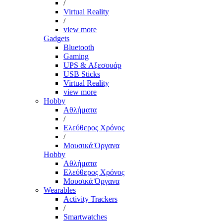
/
Virtual Reality
/
view more
Gadgets
Bluetooth
Gaming
UPS & Αξεσουάρ
USB Sticks
Virtual Reality
view more
Hobby
Αθλήματα
/
Ελεύθερος Χρόνος
/
Μουσικά Όργανα
Hobby
Αθλήματα
Ελεύθερος Χρόνος
Μουσικά Όργανα
Wearables
Activity Trackers
/
Smartwatches