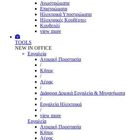
Ανωστρώματα
Επιστρώματα
Ηλεκτρικά Υποστρώματα
Ηλεκτρικές Κουβέρτες
Κουβερλί
view more
TOOLS
NEW IN OFFICE
Εργαλεία
Aτομική Προστασία
/
Kήπος
/
Αέρας
/
Διάφορα Δομικά Εργαλεία & Μηχανήματα
/
Εργαλεία Ηλεκτρικά
/
view more
Εργαλεία
Aτομική Προστασία
Kήπος
Αέρας