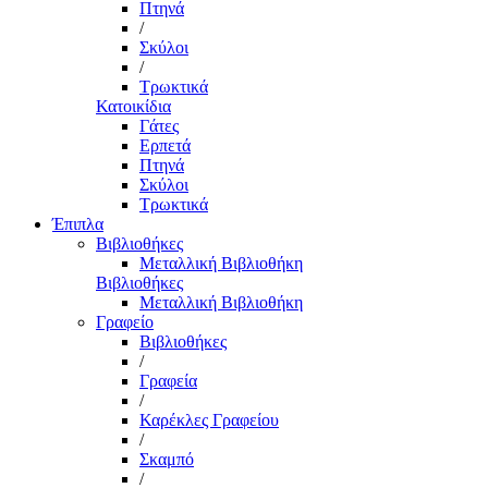
Πτηνά
/
Σκύλοι
/
Τρωκτικά
Κατοικίδια
Γάτες
Ερπετά
Πτηνά
Σκύλοι
Τρωκτικά
Έπιπλα
Βιβλιοθήκες
Μεταλλική Βιβλιοθήκη
Βιβλιοθήκες
Μεταλλική Βιβλιοθήκη
Γραφείο
Βιβλιοθήκες
/
Γραφεία
/
Καρέκλες Γραφείου
/
Σκαμπό
/