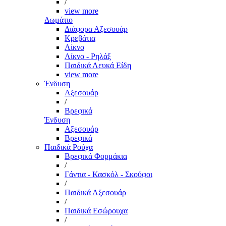
/
view more
Δωμάτιο
Διάφορα Αξεσουάρ
Κρεβάτια
Λίκνο
Λίκνο - Ρηλάξ
Παιδικά Λευκά Είδη
view more
Ένδυση
Αξεσουάρ
/
Βρεφικά
Ένδυση
Αξεσουάρ
Βρεφικά
Παιδικά Ρούχα
Βρεφικά Φορμάκια
/
Γάντια - Κασκόλ - Σκούφοι
/
Παιδικά Αξεσουάρ
/
Παιδικά Εσώρουχα
/