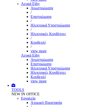
Λευκά Είδη
Ανωστρώματα
/
Επιστρώματα
/
Ηλεκτρικά Υποστρώματα
/
Ηλεκτρικές Κουβέρτες
/
Κουβερλί
/
view more
Λευκά Είδη
Ανωστρώματα
Επιστρώματα
Ηλεκτρικά Υποστρώματα
Ηλεκτρικές Κουβέρτες
Κουβερλί
view more
TOOLS
NEW IN OFFICE
Εργαλεία
Aτομική Προστασία
/