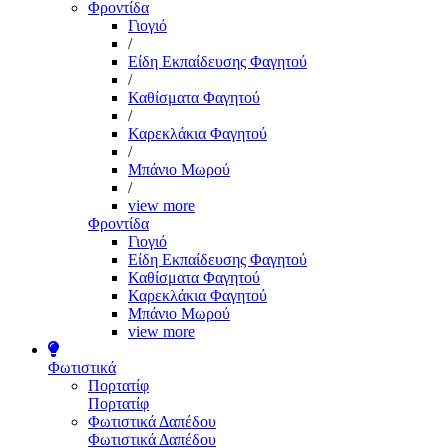
Φροντίδα
Γιογιό
/
Είδη Εκπαίδευσης Φαγητού
/
Καθίσματα Φαγητού
/
Καρεκλάκια Φαγητού
/
Μπάνιο Μωρού
/
view more
Φροντίδα
Γιογιό
Είδη Εκπαίδευσης Φαγητού
Καθίσματα Φαγητού
Καρεκλάκια Φαγητού
Μπάνιο Μωρού
view more
Φωτιστικά
Πορτατίφ
Πορτατίφ
Φωτιστικά Δαπέδου
Φωτιστικά Δαπέδου