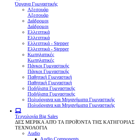
Όργανα Γυμναστικής
Αξεσουάρ
Αξεσουάρ
Διάδρομοι
Διάδρομοι
Ελλειπτικά
Ελλειπτικά
Ελλειπτικά - Stepper
Ελλειπτικά - Stepper
Κωπηλατικές
Κωπηλατικές
Πάγκοι Γυμναστικής
Πάγκοι Γυμναστικής
Παθητική Γυμναστική
Παθητική Γυμναστική
Ποδήλατα Γυμναστικής
Ποδήλατα Γυμναστικής
Πολυόργανα και Μηχανήματα Γυμναστικής
Πολυόργανα και Μηχανήματα Γυμναστικής
Τεχνολογία
Big Sales
ΔΕΣ ΜΕΡΙΚΑ ΑΠΌ ΤΑ ΠΡΟΪΌΝΤΑ ΤΗΣ ΚΑΤΗΓΟΡΙΑΣ
ΤΕΧΝΟΛΟΓΙΑ
Audio
Audio Components