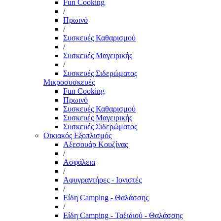
Fun Cooking
/
Πρωινό
/
Συσκευές Καθαρισμού
/
Συσκευές Μαγειρικής
/
Συσκευές Σιδερώματος
Μικροσυσκευές
Fun Cooking
Πρωινό
Συσκευές Καθαρισμού
Συσκευές Μαγειρικής
Συσκευές Σιδερώματος
Οικιακός Εξοπλισμός
Αξεσουάρ Κουζίνας
/
Ασφάλεια
/
Αφυγραντήρες - Ιονιστές
/
Είδη Camping - Θαλάσσης
/
Είδη Camping - Ταξιδιού - Θαλάσσης