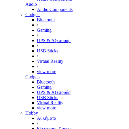
Audio
Audio Components
Gadgets
Bluetooth
/
Gaming
/
UPS & Αξεσουάρ
/
USB Sticks
/
Virtual Reality
/
view more
Gadgets
Bluetooth
Gaming
UPS & Αξεσουάρ
USB Sticks
Virtual Reality
view more
Hobby
Αθλήματα
/
Ελεύθερος Χρόνος