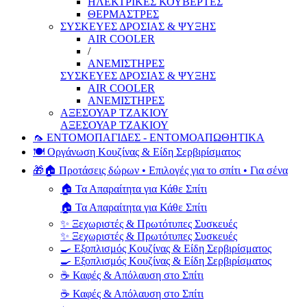
ΗΛΕΚΤΡΙΚΕΣ ΚΟΥΒΕΡΤΕΣ
ΘΕΡΜΑΣΤΡΕΣ
ΣΥΣΚΕΥΕΣ ΔΡΟΣΙΑΣ & ΨΥΞΗΣ
AIR COOLER
/
ΑΝΕΜΙΣΤΗΡΕΣ
ΣΥΣΚΕΥΕΣ ΔΡΟΣΙΑΣ & ΨΥΞΗΣ
AIR COOLER
ΑΝΕΜΙΣΤΗΡΕΣ
ΑΞΕΣΟΥΑΡ ΤΖΑΚΙΟΥ
ΑΞΕΣΟΥΑΡ ΤΖΑΚΙΟΥ
🦟 ΕΝΤΟΜΟΠΑΓΙΔΕΣ - ΕΝΤΟΜΟΑΠΩΘΗΤΙΚΑ
🍽️ Οργάνωση Κουζίνας & Είδη Σερβιρίσματος
🎁🏠 Προτάσεις δώρων • Επιλογές για το σπίτι • Για σένα
🏠 Τα Απαραίτητα για Κάθε Σπίτι
🏠 Τα Απαραίτητα για Κάθε Σπίτι
✨ Ξεχωριστές & Πρωτότυπες Συσκευές
✨ Ξεχωριστές & Πρωτότυπες Συσκευές
🍳 Εξοπλισμός Κουζίνας & Είδη Σερβιρίσματος
🍳 Εξοπλισμός Κουζίνας & Είδη Σερβιρίσματος
☕ Καφές & Απόλαυση στο Σπίτι
☕ Καφές & Απόλαυση στο Σπίτι