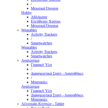
/
Μουσικά Όργανα
Hobby
Αθλήματα
Ελεύθερος Χρόνος
Μουσικά Όργανα
Wearables
Activity Trackers
/
Smartwatches
Wearables
Activity Trackers
Smartwatches
Αναλώσιμα
Γραφική Ύλη
/
Διαφημιστικά Σταντ - Αφισοθήκες
/
Μπαταρίες
Αναλώσιμα
Γραφική Ύλη
Διαφημιστικά Σταντ - Αφισοθήκες
Μπαταρίες
Αξεσουάρ Κινητών - Tablet