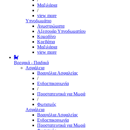
Μαξιλάρια
/
view more
Υπνοδωμάτιο
Ανωστρώματα
Αξεσουάρ Υπνοδωματίου
Κομοδίνο
Κρεβάτια
Μαξιλάρια
view more
Βρεφικά - Παιδικά
Ασφάλεια
Βραχιόλια Ασφαλείας
/
Ενδοεπικοινωνία
/
Προστατευτικά για Μωρά
/
Φωτισμός
Ασφάλεια
Βραχιόλια Ασφαλείας
Ενδοεπικοινωνία
Προστατευτικά για Μωρά