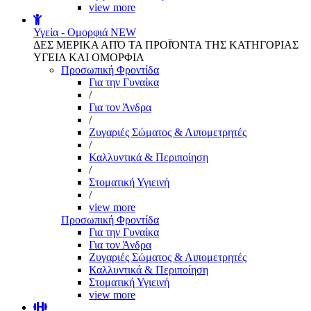
view more
Υγεία - Ομορφιά
NEW
ΔΕΣ ΜΕΡΙΚΑ ΑΠΌ ΤΑ ΠΡΟΪΌΝΤΑ ΤΗΣ ΚΑΤΗΓΟΡΙΑΣ
ΥΓΕΙΑ ΚΑΙ ΟΜΟΡΦΙΑ
Προσωπική Φροντίδα
Για την Γυναίκα
/
Για τον Άνδρα
/
Ζυγαριές Σώματος & Λιπομετρητές
/
Καλλυντικά & Περιποίηση
/
Στοματική Υγιεινή
/
view more
Προσωπική Φροντίδα
Για την Γυναίκα
Για τον Άνδρα
Ζυγαριές Σώματος & Λιπομετρητές
Καλλυντικά & Περιποίηση
Στοματική Υγιεινή
view more