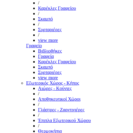
/
Καρέκλες Γραφείου
/
Σκαμπό
/
Συρταριέρες
/
view more
Γραφείο
Βιβλιοθήκες
Γραφεία
Καρέκλες Γραφείου
Σκαμπό
Συρταριέρες
view more
Εξωτερικός Χώρος - Κήπος
Αιώρες - Κούνιες
/
Αποθηκευτικοί Χώροι
/
Γλάστρες - Ζαρντινιέρες
/
Έπιπλα Εξωτερικού Χώρου
/
Θερμοκήπια