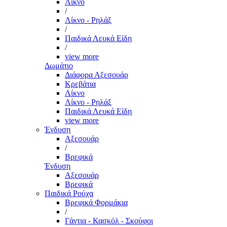
Λίκνο
/
Λίκνο - Ρηλάξ
/
Παιδικά Λευκά Είδη
/
view more
Δωμάτιο
Διάφορα Αξεσουάρ
Κρεβάτια
Λίκνο
Λίκνο - Ρηλάξ
Παιδικά Λευκά Είδη
view more
Ένδυση
Αξεσουάρ
/
Βρεφικά
Ένδυση
Αξεσουάρ
Βρεφικά
Παιδικά Ρούχα
Βρεφικά Φορμάκια
/
Γάντια - Κασκόλ - Σκούφοι