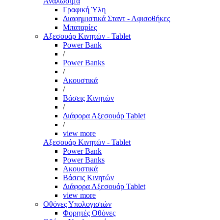
Αναλώσιμα
Γραφική Ύλη
Διαφημιστικά Σταντ - Αφισοθήκες
Μπαταρίες
Αξεσουάρ Κινητών - Tablet
Power Bank
/
Power Banks
/
Ακουστικά
/
Βάσεις Κινητών
/
Διάφορα Αξεσουάρ Tablet
/
view more
Αξεσουάρ Κινητών - Tablet
Power Bank
Power Banks
Ακουστικά
Βάσεις Κινητών
Διάφορα Αξεσουάρ Tablet
view more
Οθόνες Υπολογιστών
Φορητές Οθόνες