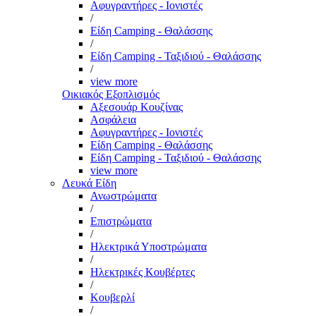
Αφυγραντήρες - Ιονιστές
/
Είδη Camping - Θαλάσσης
/
Είδη Camping - Ταξιδιού - Θαλάσσης
/
view more
Οικιακός Εξοπλισμός
Αξεσουάρ Κουζίνας
Ασφάλεια
Αφυγραντήρες - Ιονιστές
Είδη Camping - Θαλάσσης
Είδη Camping - Ταξιδιού - Θαλάσσης
view more
Λευκά Είδη
Ανωστρώματα
/
Επιστρώματα
/
Ηλεκτρικά Υποστρώματα
/
Ηλεκτρικές Κουβέρτες
/
Κουβερλί
/