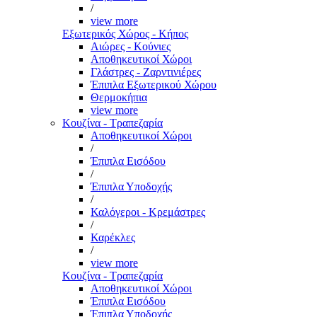
/
view more
Εξωτερικός Χώρος - Κήπος
Αιώρες - Κούνιες
Αποθηκευτικοί Χώροι
Γλάστρες - Ζαρντινιέρες
Έπιπλα Εξωτερικού Χώρου
Θερμοκήπια
view more
Κουζίνα - Τραπεζαρία
Αποθηκευτικοί Χώροι
/
Έπιπλα Εισόδου
/
Έπιπλα Υποδοχής
/
Καλόγεροι - Κρεμάστρες
/
Καρέκλες
/
view more
Κουζίνα - Τραπεζαρία
Αποθηκευτικοί Χώροι
Έπιπλα Εισόδου
Έπιπλα Υποδοχής