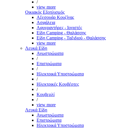
/
view more
Οικιακός Εξοπλισμός
Αξεσουάρ Κουζίνας
Ασφάλεια
Αφυγραντήρες - Ιονιστές
Είδη Camping - Θαλάσσης
Είδη Camping - Ταξιδιού - Θαλάσσης
view more
Λευκά Είδη
Ανωστρώματα
/
Επιστρώματα
/
Ηλεκτρικά Υποστρώματα
/
Ηλεκτρικές Κουβέρτες
/
Κουβερλί
/
view more
Λευκά Είδη
Ανωστρώματα
Επιστρώματα
Ηλεκτρικά Υποστρώματα