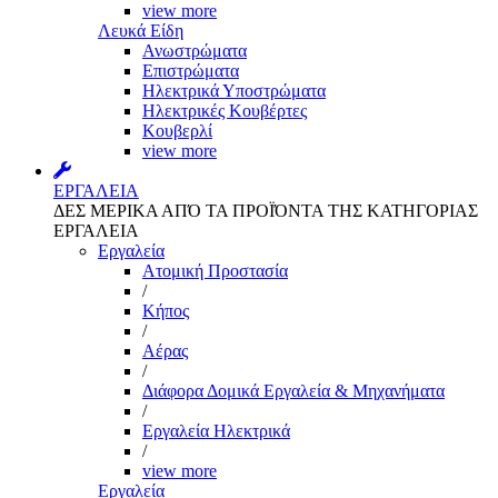
view more
Λευκά Είδη
Ανωστρώματα
Επιστρώματα
Ηλεκτρικά Υποστρώματα
Ηλεκτρικές Κουβέρτες
Κουβερλί
view more
ΕΡΓΑΛΕΙΑ
ΔΕΣ ΜΕΡΙΚΑ ΑΠΌ ΤΑ ΠΡΟΪΌΝΤΑ ΤΗΣ ΚΑΤΗΓΟΡΙΑΣ
ΕΡΓΑΛΕΙΑ
Εργαλεία
Aτομική Προστασία
/
Kήπος
/
Αέρας
/
Διάφορα Δομικά Εργαλεία & Μηχανήματα
/
Εργαλεία Ηλεκτρικά
/
view more
Εργαλεία