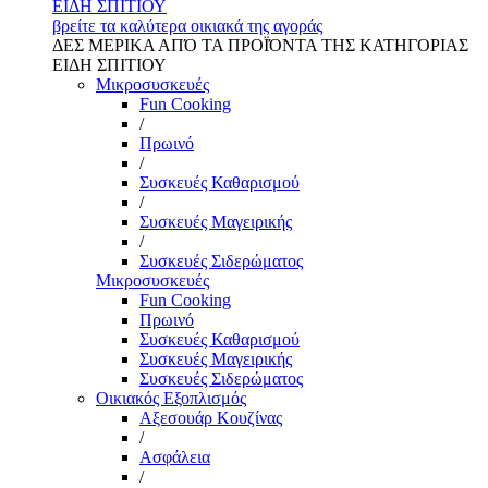
ΕΙΔΗ ΣΠΙΤΙΟΥ
βρείτε τα καλύτερα οικιακά της αγοράς
ΔΕΣ ΜΕΡΙΚΑ ΑΠΌ ΤΑ ΠΡΟΪΌΝΤΑ ΤΗΣ ΚΑΤΗΓΟΡΙΑΣ
ΕΙΔΗ ΣΠΙΤΙΟΥ
Μικροσυσκευές
Fun Cooking
/
Πρωινό
/
Συσκευές Καθαρισμού
/
Συσκευές Μαγειρικής
/
Συσκευές Σιδερώματος
Μικροσυσκευές
Fun Cooking
Πρωινό
Συσκευές Καθαρισμού
Συσκευές Μαγειρικής
Συσκευές Σιδερώματος
Οικιακός Εξοπλισμός
Αξεσουάρ Κουζίνας
/
Ασφάλεια
/