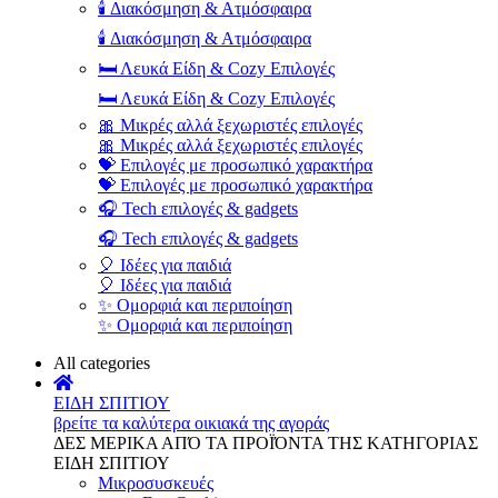
🕯️ Διακόσμηση & Ατμόσφαιρα
🕯️ Διακόσμηση & Ατμόσφαιρα
🛏️ Λευκά Είδη & Cozy Επιλογές
🛏️ Λευκά Είδη & Cozy Επιλογές
🎀 Μικρές αλλά ξεχωριστές επιλογές
🎀 Μικρές αλλά ξεχωριστές επιλογές
💝 Επιλογές με προσωπικό χαρακτήρα
💝 Επιλογές με προσωπικό χαρακτήρα
🎧 Tech επιλογές & gadgets
🎧 Tech επιλογές & gadgets
🎈 Ιδέες για παιδιά
🎈 Ιδέες για παιδιά
✨ Ομορφιά και περιποίηση
✨ Ομορφιά και περιποίηση
All categories
ΕΙΔΗ ΣΠΙΤΙΟΥ
βρείτε τα καλύτερα οικιακά της αγοράς
ΔΕΣ ΜΕΡΙΚΑ ΑΠΌ ΤΑ ΠΡΟΪΌΝΤΑ ΤΗΣ ΚΑΤΗΓΟΡΙΑΣ
ΕΙΔΗ ΣΠΙΤΙΟΥ
Μικροσυσκευές