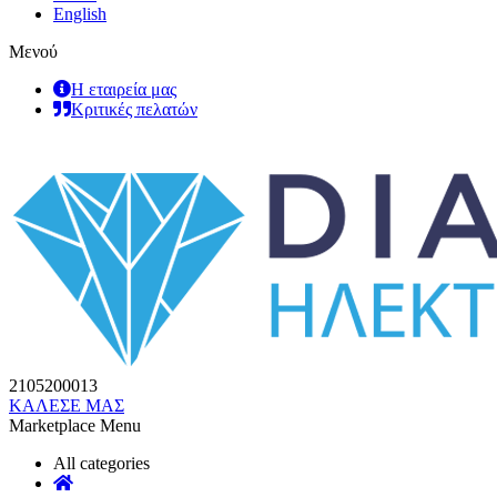
English
Μενού
Η εταιρεία μας
Κριτικές πελατών
2105200013
ΚΑΛΕΣΕ ΜΑΣ
Marketplace Menu
All categories