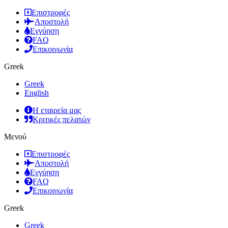
Επιστροφές
Αποστολή
Εγγύηση
FAQ
Επικοινωνία
Greek
Greek
English
Η εταιρεία μας
Κριτικές πελατών
Μενού
Επιστροφές
Αποστολή
Εγγύηση
FAQ
Επικοινωνία
Greek
Greek