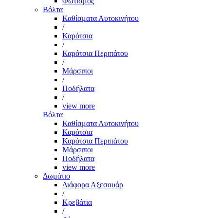
Φωτισμός
Βόλτα
Καθίσματα Αυτοκινήτου
/
Καρότσια
/
Καρότσια Περιπάτου
/
Μάρσιποι
/
Ποδήλατα
/
view more
Βόλτα
Καθίσματα Αυτοκινήτου
Καρότσια
Καρότσια Περιπάτου
Μάρσιποι
Ποδήλατα
view more
Δωμάτιο
Διάφορα Αξεσουάρ
/
Κρεβάτια
/