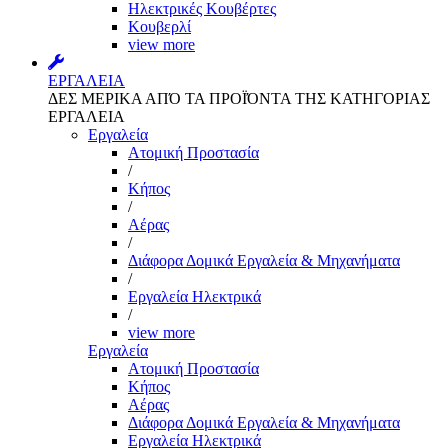
Ηλεκτρικές Κουβέρτες
Κουβερλί
view more
ΕΡΓΑΛΕΙΑ
ΔΕΣ ΜΕΡΙΚΑ ΑΠΌ ΤΑ ΠΡΟΪΌΝΤΑ ΤΗΣ ΚΑΤΗΓΟΡΙΑΣ
ΕΡΓΑΛΕΙΑ
Εργαλεία
Aτομική Προστασία
/
Kήπος
/
Αέρας
/
Διάφορα Δομικά Εργαλεία & Μηχανήματα
/
Εργαλεία Ηλεκτρικά
/
view more
Εργαλεία
Aτομική Προστασία
Kήπος
Αέρας
Διάφορα Δομικά Εργαλεία & Μηχανήματα
Εργαλεία Ηλεκτρικά