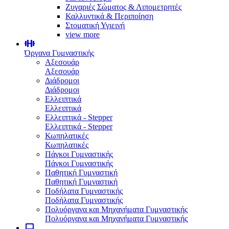
Ζυγαριές Σώματος & Λιπομετρητές
Καλλυντικά & Περιποίηση
Στοματική Υγιεινή
view more
Όργανα Γυμναστικής
Αξεσουάρ
Αξεσουάρ
Διάδρομοι
Διάδρομοι
Ελλειπτικά
Ελλειπτικά
Ελλειπτικά - Stepper
Ελλειπτικά - Stepper
Κωπηλατικές
Κωπηλατικές
Πάγκοι Γυμναστικής
Πάγκοι Γυμναστικής
Παθητική Γυμναστική
Παθητική Γυμναστική
Ποδήλατα Γυμναστικής
Ποδήλατα Γυμναστικής
Πολυόργανα και Μηχανήματα Γυμναστικής
Πολυόργανα και Μηχανήματα Γυμναστικής