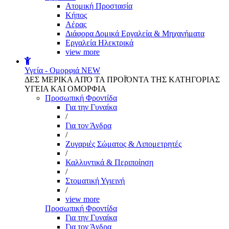
Aτομική Προστασία
Kήπος
Αέρας
Διάφορα Δομικά Εργαλεία & Μηχανήματα
Εργαλεία Ηλεκτρικά
view more
Υγεία - Ομορφιά
NEW
ΔΕΣ ΜΕΡΙΚΑ ΑΠΌ ΤΑ ΠΡΟΪΌΝΤΑ ΤΗΣ ΚΑΤΗΓΟΡΙΑΣ
ΥΓΕΙΑ ΚΑΙ ΟΜΟΡΦΙΑ
Προσωπική Φροντίδα
Για την Γυναίκα
/
Για τον Άνδρα
/
Ζυγαριές Σώματος & Λιπομετρητές
/
Καλλυντικά & Περιποίηση
/
Στοματική Υγιεινή
/
view more
Προσωπική Φροντίδα
Για την Γυναίκα
Για τον Άνδρα