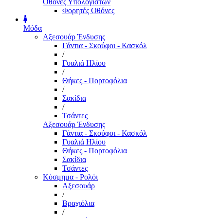
Οθόνες Υπολογιστών
Φορητές Οθόνες
Μόδα
Αξεσουάρ Ένδυσης
Γάντια - Σκούφοι - Κασκόλ
/
Γυαλιά Ηλίου
/
Θήκες - Πορτοφόλια
/
Σακίδια
/
Τσάντες
Αξεσουάρ Ένδυσης
Γάντια - Σκούφοι - Κασκόλ
Γυαλιά Ηλίου
Θήκες - Πορτοφόλια
Σακίδια
Τσάντες
Κόσμημα - Ρολόι
Αξεσουάρ
/
Βραχιόλια
/