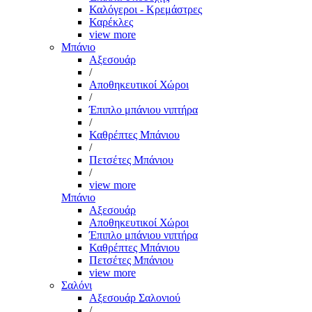
Καλόγεροι - Κρεμάστρες
Καρέκλες
view more
Μπάνιο
Αξεσουάρ
/
Αποθηκευτικοί Χώροι
/
Έπιπλο μπάνιου νιπτήρα
/
Καθρέπτες Μπάνιου
/
Πετσέτες Μπάνιου
/
view more
Μπάνιο
Αξεσουάρ
Αποθηκευτικοί Χώροι
Έπιπλο μπάνιου νιπτήρα
Καθρέπτες Μπάνιου
Πετσέτες Μπάνιου
view more
Σαλόνι
Αξεσουάρ Σαλονιού
/