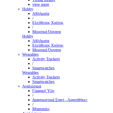
view more
Hobby
Αθλήματα
/
Ελεύθερος Χρόνος
/
Μουσικά Όργανα
Hobby
Αθλήματα
Ελεύθερος Χρόνος
Μουσικά Όργανα
Wearables
Activity Trackers
/
Smartwatches
Wearables
Activity Trackers
Smartwatches
Αναλώσιμα
Γραφική Ύλη
/
Διαφημιστικά Σταντ - Αφισοθήκες
/
Μπαταρίες