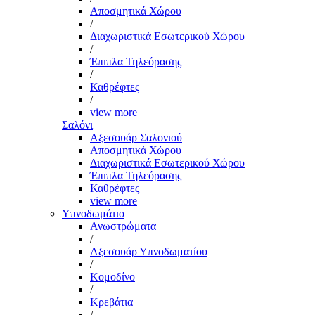
Αποσμητικά Χώρου
/
Διαχωριστικά Εσωτερικού Χώρου
/
Έπιπλα Τηλεόρασης
/
Καθρέφτες
/
view more
Σαλόνι
Αξεσουάρ Σαλονιού
Αποσμητικά Χώρου
Διαχωριστικά Εσωτερικού Χώρου
Έπιπλα Τηλεόρασης
Καθρέφτες
view more
Υπνοδωμάτιο
Ανωστρώματα
/
Αξεσουάρ Υπνοδωματίου
/
Κομοδίνο
/
Κρεβάτια
/