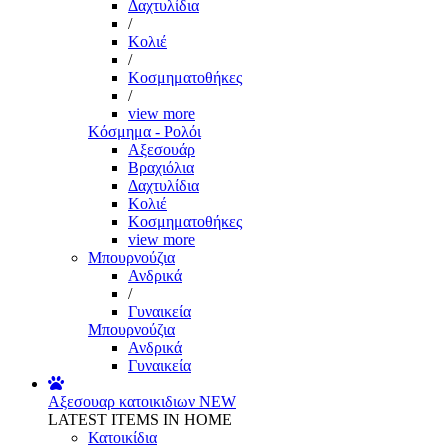
Δαχτυλίδια
/
Κολιέ
/
Κοσμηματοθήκες
/
view more
Κόσμημα - Ρολόι
Αξεσουάρ
Βραχιόλια
Δαχτυλίδια
Κολιέ
Κοσμηματοθήκες
view more
Μπουρνούζια
Ανδρικά
/
Γυναικεία
Μπουρνούζια
Ανδρικά
Γυναικεία
Αξεσουαρ κατοικιδιων
NEW
LATEST ITEMS IN HOME
Κατοικίδια