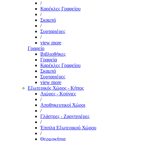
/
Καρέκλες Γραφείου
/
Σκαμπό
/
Συρταριέρες
/
view more
Γραφείο
Βιβλιοθήκες
Γραφεία
Καρέκλες Γραφείου
Σκαμπό
Συρταριέρες
view more
Εξωτερικός Χώρος - Κήπος
Αιώρες - Κούνιες
/
Αποθηκευτικοί Χώροι
/
Γλάστρες - Ζαρντινιέρες
/
Έπιπλα Εξωτερικού Χώρου
/
Θερμοκήπια