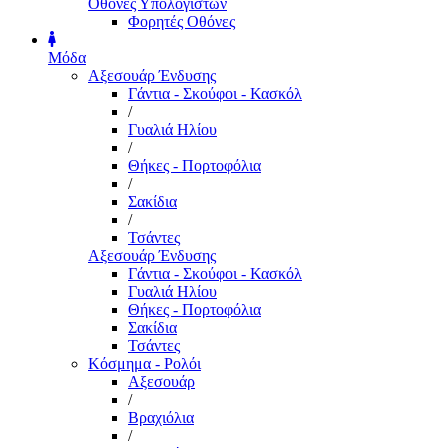
Οθόνες Υπολογιστών
Φορητές Οθόνες
Μόδα
Αξεσουάρ Ένδυσης
Γάντια - Σκούφοι - Κασκόλ
/
Γυαλιά Ηλίου
/
Θήκες - Πορτοφόλια
/
Σακίδια
/
Τσάντες
Αξεσουάρ Ένδυσης
Γάντια - Σκούφοι - Κασκόλ
Γυαλιά Ηλίου
Θήκες - Πορτοφόλια
Σακίδια
Τσάντες
Κόσμημα - Ρολόι
Αξεσουάρ
/
Βραχιόλια
/