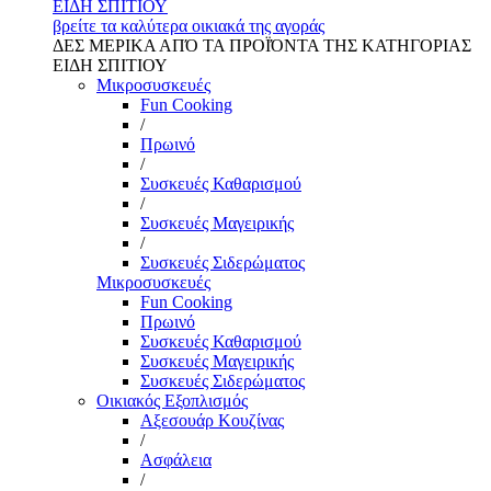
ΕΙΔΗ ΣΠΙΤΙΟΥ
βρείτε τα καλύτερα οικιακά της αγοράς
ΔΕΣ ΜΕΡΙΚΑ ΑΠΌ ΤΑ ΠΡΟΪΌΝΤΑ ΤΗΣ ΚΑΤΗΓΟΡΙΑΣ
ΕΙΔΗ ΣΠΙΤΙΟΥ
Μικροσυσκευές
Fun Cooking
/
Πρωινό
/
Συσκευές Καθαρισμού
/
Συσκευές Μαγειρικής
/
Συσκευές Σιδερώματος
Μικροσυσκευές
Fun Cooking
Πρωινό
Συσκευές Καθαρισμού
Συσκευές Μαγειρικής
Συσκευές Σιδερώματος
Οικιακός Εξοπλισμός
Αξεσουάρ Κουζίνας
/
Ασφάλεια
/