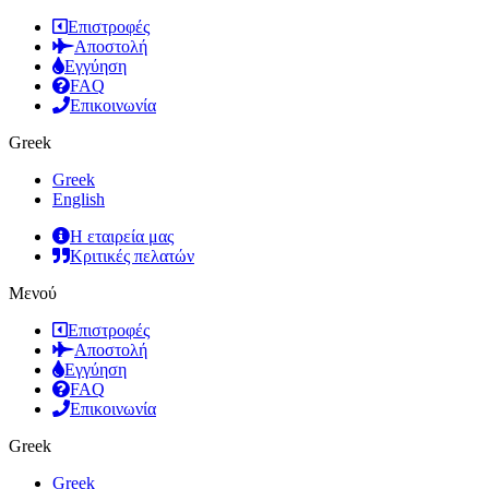
Επιστροφές
Αποστολή
Εγγύηση
FAQ
Επικοινωνία
Greek
Greek
English
Η εταιρεία μας
Κριτικές πελατών
Μενού
Επιστροφές
Αποστολή
Εγγύηση
FAQ
Επικοινωνία
Greek
Greek