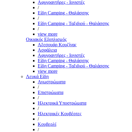
Αφυγραντήρες - Ιονιστές
/
Είδη Camping - Θαλάσσης
/
Είδη Camping - Ταξιδιού - Θαλάσσης
/
view more
Οικιακός Εξοπλισμός
Αξεσουάρ Κουζίνας
Ασφάλεια
Αφυγραντήρες - Ιονιστές
Είδη Camping - Θαλάσσης
Είδη Camping - Ταξιδιού - Θαλάσσης
view more
Λευκά Είδη
Ανωστρώματα
/
Επιστρώματα
/
Ηλεκτρικά Υποστρώματα
/
Ηλεκτρικές Κουβέρτες
/
Κουβερλί
/