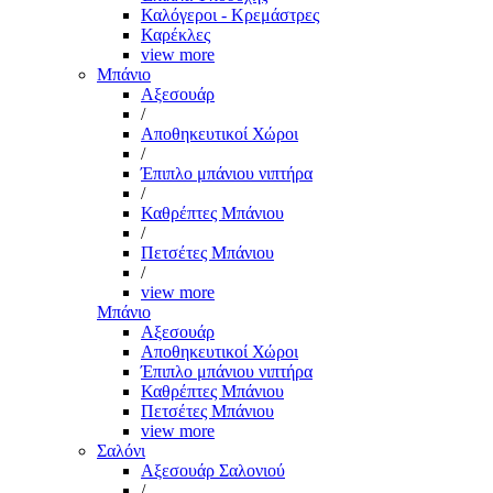
Καλόγεροι - Κρεμάστρες
Καρέκλες
view more
Μπάνιο
Αξεσουάρ
/
Αποθηκευτικοί Χώροι
/
Έπιπλο μπάνιου νιπτήρα
/
Καθρέπτες Μπάνιου
/
Πετσέτες Μπάνιου
/
view more
Μπάνιο
Αξεσουάρ
Αποθηκευτικοί Χώροι
Έπιπλο μπάνιου νιπτήρα
Καθρέπτες Μπάνιου
Πετσέτες Μπάνιου
view more
Σαλόνι
Αξεσουάρ Σαλονιού
/