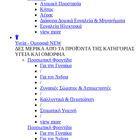
Aτομική Προστασία
Kήπος
Αέρας
Διάφορα Δομικά Εργαλεία & Μηχανήματα
Εργαλεία Ηλεκτρικά
view more
Υγεία - Ομορφιά
NEW
ΔΕΣ ΜΕΡΙΚΑ ΑΠΌ ΤΑ ΠΡΟΪΌΝΤΑ ΤΗΣ ΚΑΤΗΓΟΡΙΑΣ
ΥΓΕΙΑ ΚΑΙ ΟΜΟΡΦΙΑ
Προσωπική Φροντίδα
Για την Γυναίκα
/
Για τον Άνδρα
/
Ζυγαριές Σώματος & Λιπομετρητές
/
Καλλυντικά & Περιποίηση
/
Στοματική Υγιεινή
/
view more
Προσωπική Φροντίδα
Για την Γυναίκα
Για τον Άνδρα