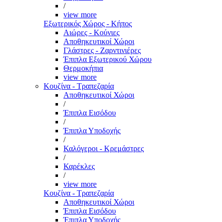
/
view more
Εξωτερικός Χώρος - Κήπος
Αιώρες - Κούνιες
Αποθηκευτικοί Χώροι
Γλάστρες - Ζαρντινιέρες
Έπιπλα Εξωτερικού Χώρου
Θερμοκήπια
view more
Κουζίνα - Τραπεζαρία
Αποθηκευτικοί Χώροι
/
Έπιπλα Εισόδου
/
Έπιπλα Υποδοχής
/
Καλόγεροι - Κρεμάστρες
/
Καρέκλες
/
view more
Κουζίνα - Τραπεζαρία
Αποθηκευτικοί Χώροι
Έπιπλα Εισόδου
Έπιπλα Υποδοχής