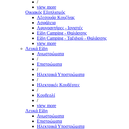
/
view more
Οικιακός Εξοπλισμός
Αξεσουάρ Κουζίνας
Ασφάλεια
Αφυγραντήρες - Ιονιστές
Είδη Camping - Θαλάσσης
Είδη Camping - Ταξιδιού - Θαλάσσης
view more
Λευκά Είδη
Ανωστρώματα
/
Επιστρώματα
/
Ηλεκτρικά Υποστρώματα
/
Ηλεκτρικές Κουβέρτες
/
Κουβερλί
/
view more
Λευκά Είδη
Ανωστρώματα
Επιστρώματα
Ηλεκτρικά Υποστρώματα