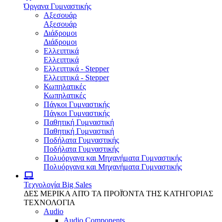
Όργανα Γυμναστικής
Αξεσουάρ
Αξεσουάρ
Διάδρομοι
Διάδρομοι
Ελλειπτικά
Ελλειπτικά
Ελλειπτικά - Stepper
Ελλειπτικά - Stepper
Κωπηλατικές
Κωπηλατικές
Πάγκοι Γυμναστικής
Πάγκοι Γυμναστικής
Παθητική Γυμναστική
Παθητική Γυμναστική
Ποδήλατα Γυμναστικής
Ποδήλατα Γυμναστικής
Πολυόργανα και Μηχανήματα Γυμναστικής
Πολυόργανα και Μηχανήματα Γυμναστικής
Τεχνολογία
Big Sales
ΔΕΣ ΜΕΡΙΚΑ ΑΠΌ ΤΑ ΠΡΟΪΌΝΤΑ ΤΗΣ ΚΑΤΗΓΟΡΙΑΣ
ΤΕΧΝΟΛΟΓΙΑ
Audio
Audio Components