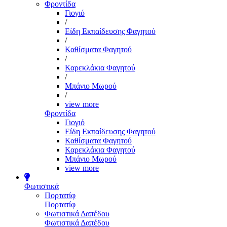
Φροντίδα
Γιογιό
/
Είδη Εκπαίδευσης Φαγητού
/
Καθίσματα Φαγητού
/
Καρεκλάκια Φαγητού
/
Μπάνιο Μωρού
/
view more
Φροντίδα
Γιογιό
Είδη Εκπαίδευσης Φαγητού
Καθίσματα Φαγητού
Καρεκλάκια Φαγητού
Μπάνιο Μωρού
view more
Φωτιστικά
Πορτατίφ
Πορτατίφ
Φωτιστικά Δαπέδου
Φωτιστικά Δαπέδου