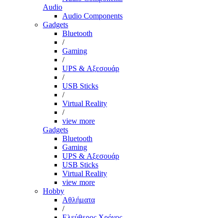
Audio
Audio Components
Gadgets
Bluetooth
/
Gaming
/
UPS & Αξεσουάρ
/
USB Sticks
/
Virtual Reality
/
view more
Gadgets
Bluetooth
Gaming
UPS & Αξεσουάρ
USB Sticks
Virtual Reality
view more
Hobby
Αθλήματα
/
Ελεύθερος Χρόνος