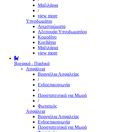
Μαξιλάρια
/
view more
Υπνοδωμάτιο
Ανωστρώματα
Αξεσουάρ Υπνοδωματίου
Κομοδίνο
Κρεβάτια
Μαξιλάρια
view more
Βρεφικά - Παιδικά
Ασφάλεια
Βραχιόλια Ασφαλείας
/
Ενδοεπικοινωνία
/
Προστατευτικά για Μωρά
/
Φωτισμός
Ασφάλεια
Βραχιόλια Ασφαλείας
Ενδοεπικοινωνία
Προστατευτικά για Μωρά