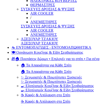
ΗΛΕΚΤΡΙΚΕΣ ΚΟΥΒΕΡΤΕΣ
ΘΕΡΜΑΣΤΡΕΣ
ΣΥΣΚΕΥΕΣ ΔΡΟΣΙΑΣ & ΨΥΞΗΣ
AIR COOLER
/
ΑΝΕΜΙΣΤΗΡΕΣ
ΣΥΣΚΕΥΕΣ ΔΡΟΣΙΑΣ & ΨΥΞΗΣ
AIR COOLER
ΑΝΕΜΙΣΤΗΡΕΣ
ΑΞΕΣΟΥΑΡ ΤΖΑΚΙΟΥ
ΑΞΕΣΟΥΑΡ ΤΖΑΚΙΟΥ
🦟 ΕΝΤΟΜΟΠΑΓΙΔΕΣ - ΕΝΤΟΜΟΑΠΩΘΗΤΙΚΑ
🍽️ Οργάνωση Κουζίνας & Είδη Σερβιρίσματος
🎁🏠 Προτάσεις δώρων • Επιλογές για το σπίτι • Για σένα
🏠 Τα Απαραίτητα για Κάθε Σπίτι
🏠 Τα Απαραίτητα για Κάθε Σπίτι
✨ Ξεχωριστές & Πρωτότυπες Συσκευές
✨ Ξεχωριστές & Πρωτότυπες Συσκευές
🍳 Εξοπλισμός Κουζίνας & Είδη Σερβιρίσματος
🍳 Εξοπλισμός Κουζίνας & Είδη Σερβιρίσματος
☕ Καφές & Απόλαυση στο Σπίτι
☕ Καφές & Απόλαυση στο Σπίτι