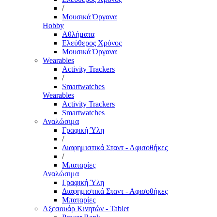
/
Μουσικά Όργανα
Hobby
Αθλήματα
Ελεύθερος Χρόνος
Μουσικά Όργανα
Wearables
Activity Trackers
/
Smartwatches
Wearables
Activity Trackers
Smartwatches
Αναλώσιμα
Γραφική Ύλη
/
Διαφημιστικά Σταντ - Αφισοθήκες
/
Μπαταρίες
Αναλώσιμα
Γραφική Ύλη
Διαφημιστικά Σταντ - Αφισοθήκες
Μπαταρίες
Αξεσουάρ Κινητών - Tablet