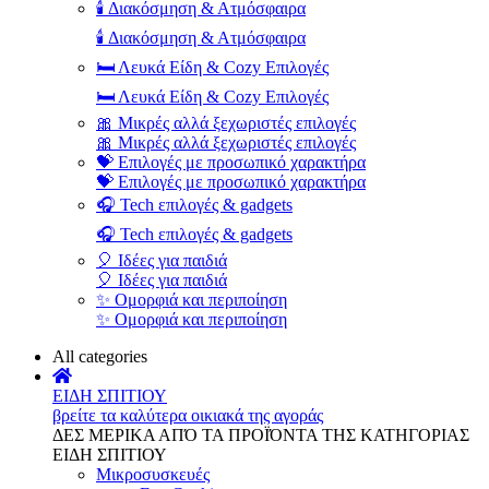
🕯️ Διακόσμηση & Ατμόσφαιρα
🕯️ Διακόσμηση & Ατμόσφαιρα
🛏️ Λευκά Είδη & Cozy Επιλογές
🛏️ Λευκά Είδη & Cozy Επιλογές
🎀 Μικρές αλλά ξεχωριστές επιλογές
🎀 Μικρές αλλά ξεχωριστές επιλογές
💝 Επιλογές με προσωπικό χαρακτήρα
💝 Επιλογές με προσωπικό χαρακτήρα
🎧 Tech επιλογές & gadgets
🎧 Tech επιλογές & gadgets
🎈 Ιδέες για παιδιά
🎈 Ιδέες για παιδιά
✨ Ομορφιά και περιποίηση
✨ Ομορφιά και περιποίηση
All categories
ΕΙΔΗ ΣΠΙΤΙΟΥ
βρείτε τα καλύτερα οικιακά της αγοράς
ΔΕΣ ΜΕΡΙΚΑ ΑΠΌ ΤΑ ΠΡΟΪΌΝΤΑ ΤΗΣ ΚΑΤΗΓΟΡΙΑΣ
ΕΙΔΗ ΣΠΙΤΙΟΥ
Μικροσυσκευές