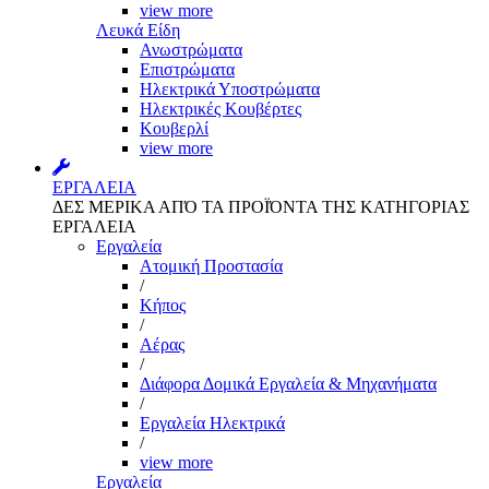
view more
Λευκά Είδη
Ανωστρώματα
Επιστρώματα
Ηλεκτρικά Υποστρώματα
Ηλεκτρικές Κουβέρτες
Κουβερλί
view more
ΕΡΓΑΛΕΙΑ
ΔΕΣ ΜΕΡΙΚΑ ΑΠΌ ΤΑ ΠΡΟΪΌΝΤΑ ΤΗΣ ΚΑΤΗΓΟΡΙΑΣ
ΕΡΓΑΛΕΙΑ
Εργαλεία
Aτομική Προστασία
/
Kήπος
/
Αέρας
/
Διάφορα Δομικά Εργαλεία & Μηχανήματα
/
Εργαλεία Ηλεκτρικά
/
view more
Εργαλεία