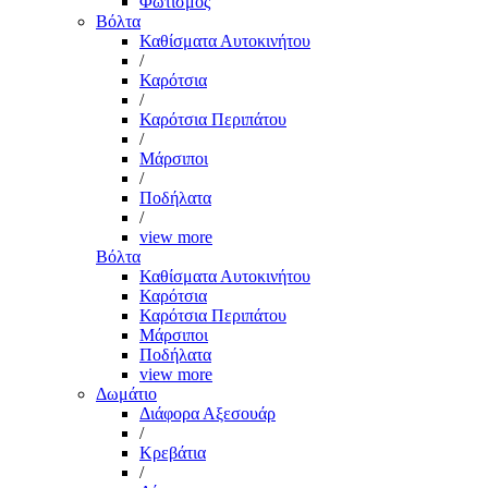
Φωτισμός
Βόλτα
Καθίσματα Αυτοκινήτου
/
Καρότσια
/
Καρότσια Περιπάτου
/
Μάρσιποι
/
Ποδήλατα
/
view more
Βόλτα
Καθίσματα Αυτοκινήτου
Καρότσια
Καρότσια Περιπάτου
Μάρσιποι
Ποδήλατα
view more
Δωμάτιο
Διάφορα Αξεσουάρ
/
Κρεβάτια
/