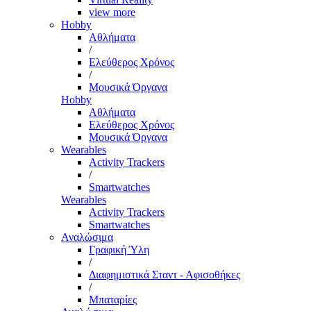
view more
Hobby
Αθλήματα
/
Ελεύθερος Χρόνος
/
Μουσικά Όργανα
Hobby
Αθλήματα
Ελεύθερος Χρόνος
Μουσικά Όργανα
Wearables
Activity Trackers
/
Smartwatches
Wearables
Activity Trackers
Smartwatches
Αναλώσιμα
Γραφική Ύλη
/
Διαφημιστικά Σταντ - Αφισοθήκες
/
Μπαταρίες