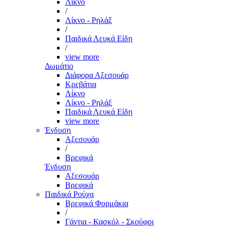
Λίκνο
/
Λίκνο - Ρηλάξ
/
Παιδικά Λευκά Είδη
/
view more
Δωμάτιο
Διάφορα Αξεσουάρ
Κρεβάτια
Λίκνο
Λίκνο - Ρηλάξ
Παιδικά Λευκά Είδη
view more
Ένδυση
Αξεσουάρ
/
Βρεφικά
Ένδυση
Αξεσουάρ
Βρεφικά
Παιδικά Ρούχα
Βρεφικά Φορμάκια
/
Γάντια - Κασκόλ - Σκούφοι