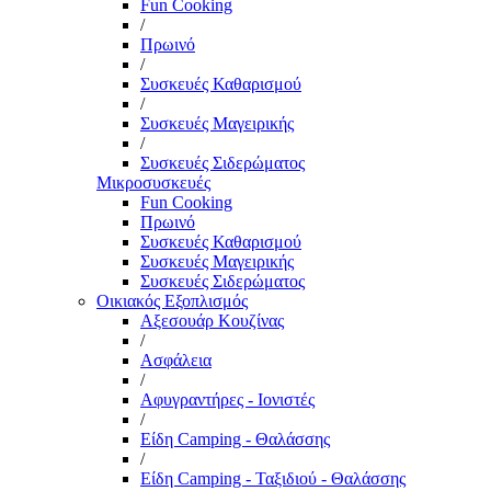
Fun Cooking
/
Πρωινό
/
Συσκευές Καθαρισμού
/
Συσκευές Μαγειρικής
/
Συσκευές Σιδερώματος
Μικροσυσκευές
Fun Cooking
Πρωινό
Συσκευές Καθαρισμού
Συσκευές Μαγειρικής
Συσκευές Σιδερώματος
Οικιακός Εξοπλισμός
Αξεσουάρ Κουζίνας
/
Ασφάλεια
/
Αφυγραντήρες - Ιονιστές
/
Είδη Camping - Θαλάσσης
/
Είδη Camping - Ταξιδιού - Θαλάσσης