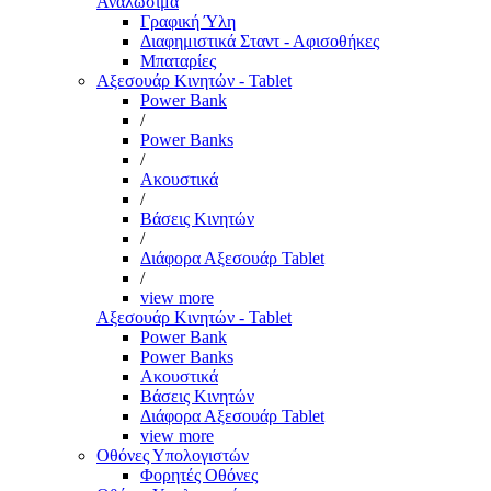
Αναλώσιμα
Γραφική Ύλη
Διαφημιστικά Σταντ - Αφισοθήκες
Μπαταρίες
Αξεσουάρ Κινητών - Tablet
Power Bank
/
Power Banks
/
Ακουστικά
/
Βάσεις Κινητών
/
Διάφορα Αξεσουάρ Tablet
/
view more
Αξεσουάρ Κινητών - Tablet
Power Bank
Power Banks
Ακουστικά
Βάσεις Κινητών
Διάφορα Αξεσουάρ Tablet
view more
Οθόνες Υπολογιστών
Φορητές Οθόνες