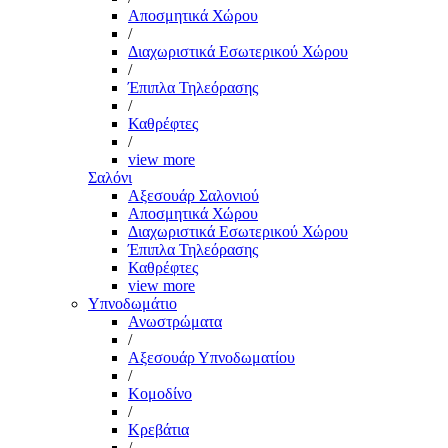
Αποσμητικά Χώρου
/
Διαχωριστικά Εσωτερικού Χώρου
/
Έπιπλα Τηλεόρασης
/
Καθρέφτες
/
view more
Σαλόνι
Αξεσουάρ Σαλονιού
Αποσμητικά Χώρου
Διαχωριστικά Εσωτερικού Χώρου
Έπιπλα Τηλεόρασης
Καθρέφτες
view more
Υπνοδωμάτιο
Ανωστρώματα
/
Αξεσουάρ Υπνοδωματίου
/
Κομοδίνο
/
Κρεβάτια
/