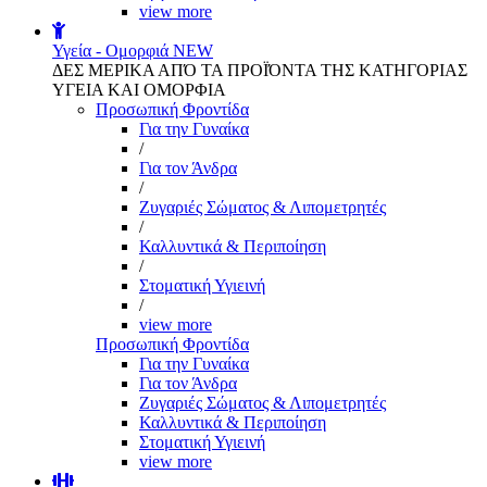
view more
Υγεία - Ομορφιά
NEW
ΔΕΣ ΜΕΡΙΚΑ ΑΠΌ ΤΑ ΠΡΟΪΌΝΤΑ ΤΗΣ ΚΑΤΗΓΟΡΙΑΣ
ΥΓΕΙΑ ΚΑΙ ΟΜΟΡΦΙΑ
Προσωπική Φροντίδα
Για την Γυναίκα
/
Για τον Άνδρα
/
Ζυγαριές Σώματος & Λιπομετρητές
/
Καλλυντικά & Περιποίηση
/
Στοματική Υγιεινή
/
view more
Προσωπική Φροντίδα
Για την Γυναίκα
Για τον Άνδρα
Ζυγαριές Σώματος & Λιπομετρητές
Καλλυντικά & Περιποίηση
Στοματική Υγιεινή
view more