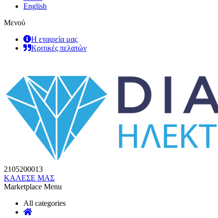
English
Μενού
Η εταιρεία μας
Κριτικές πελατών
2105200013
ΚΑΛΕΣΕ ΜΑΣ
Marketplace Menu
All categories