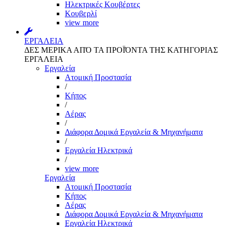
Ηλεκτρικές Κουβέρτες
Κουβερλί
view more
ΕΡΓΑΛΕΙΑ
ΔΕΣ ΜΕΡΙΚΑ ΑΠΌ ΤΑ ΠΡΟΪΌΝΤΑ ΤΗΣ ΚΑΤΗΓΟΡΙΑΣ
ΕΡΓΑΛΕΙΑ
Εργαλεία
Aτομική Προστασία
/
Kήπος
/
Αέρας
/
Διάφορα Δομικά Εργαλεία & Μηχανήματα
/
Εργαλεία Ηλεκτρικά
/
view more
Εργαλεία
Aτομική Προστασία
Kήπος
Αέρας
Διάφορα Δομικά Εργαλεία & Μηχανήματα
Εργαλεία Ηλεκτρικά