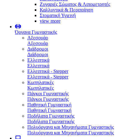
Ζυγαριές Σώματος & Λιπομετρητές
Καλλυντικά & Περιποίηση
Στοματική Υγιεινή
view more
Όργανα Γυμναστικής
Αξεσουάρ
Αξεσουάρ
Διάδρομοι
Διάδρομοι
Ελλειπτικά
Ελλειπτικά
Ελλειπτικά - Stepper
Ελλειπτικά - Stepper
Κωπηλατικές
Κωπηλατικές
Πάγκοι Γυμναστικής
Πάγκοι Γυμναστικής
Παθητική Γυμναστική
Παθητική Γυμναστική
Ποδήλατα Γυμναστικής
Ποδήλατα Γυμναστικής
Πολυόργανα και Μηχανήματα Γυμναστικής
Πολυόργανα και Μηχανήματα Γυμναστικής