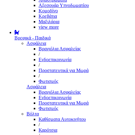
Αξεσουάρ Υπνοδωματίου
Κομοδίνο
Κρεβάτια
Μαξιλάρια
view more
Βρεφικά - Παιδικά
Ασφάλεια
Βραχιόλια Ασφαλείας
/
Ενδοεπικοινωνία
/
Προστατευτικά για Μωρά
/
Φωτισμός
Ασφάλεια
Βραχιόλια Ασφαλείας
Ενδοεπικοινωνία
Προστατευτικά για Μωρά
Φωτισμός
Βόλτα
Καθίσματα Αυτοκινήτου
/
Καρότσια