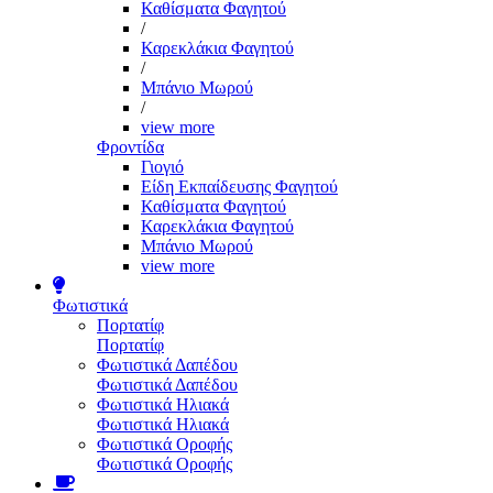
Καθίσματα Φαγητού
/
Καρεκλάκια Φαγητού
/
Μπάνιο Μωρού
/
view more
Φροντίδα
Γιογιό
Είδη Εκπαίδευσης Φαγητού
Καθίσματα Φαγητού
Καρεκλάκια Φαγητού
Μπάνιο Μωρού
view more
Φωτιστικά
Πορτατίφ
Πορτατίφ
Φωτιστικά Δαπέδου
Φωτιστικά Δαπέδου
Φωτιστικά Ηλιακά
Φωτιστικά Ηλιακά
Φωτιστικά Οροφής
Φωτιστικά Οροφής