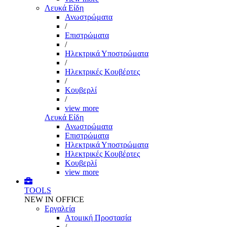
Λευκά Είδη
Ανωστρώματα
/
Επιστρώματα
/
Ηλεκτρικά Υποστρώματα
/
Ηλεκτρικές Κουβέρτες
/
Κουβερλί
/
view more
Λευκά Είδη
Ανωστρώματα
Επιστρώματα
Ηλεκτρικά Υποστρώματα
Ηλεκτρικές Κουβέρτες
Κουβερλί
view more
TOOLS
NEW IN OFFICE
Εργαλεία
Aτομική Προστασία
/