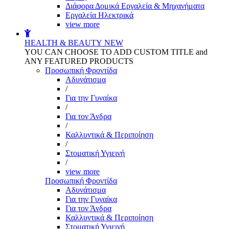
Διάφορα Δομικά Εργαλεία & Μηχανήματα
Εργαλεία Ηλεκτρικά
view more
HEALTH & BEAUTY
NEW
YOU CAN CHOOSE TO ADD CUSTOM TITLE and
ANY FEATURED PRODUCTS
Προσωπική Φροντίδα
Αδυνάτισμα
/
Για την Γυναίκα
/
Για τον Άνδρα
/
Καλλυντικά & Περιποίηση
/
Στοματική Υγιεινή
/
view more
Προσωπική Φροντίδα
Αδυνάτισμα
Για την Γυναίκα
Για τον Άνδρα
Καλλυντικά & Περιποίηση
Στοματική Υγιεινή