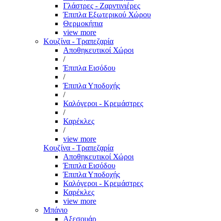
Γλάστρες - Ζαρντινιέρες
Έπιπλα Εξωτερικού Χώρου
Θερμοκήπια
view more
Κουζίνα - Τραπεζαρία
Αποθηκευτικοί Χώροι
/
Έπιπλα Εισόδου
/
Έπιπλα Υποδοχής
/
Καλόγεροι - Κρεμάστρες
/
Καρέκλες
/
view more
Κουζίνα - Τραπεζαρία
Αποθηκευτικοί Χώροι
Έπιπλα Εισόδου
Έπιπλα Υποδοχής
Καλόγεροι - Κρεμάστρες
Καρέκλες
view more
Μπάνιο
Αξεσουάρ