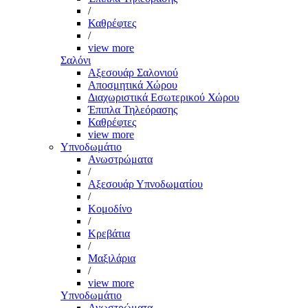
/
Καθρέφτες
/
view more
Σαλόνι
Αξεσουάρ Σαλονιού
Αποσμητικά Χώρου
Διαχωριστικά Εσωτερικού Χώρου
Έπιπλα Τηλεόρασης
Καθρέφτες
view more
Υπνοδωμάτιο
Ανωστρώματα
/
Αξεσουάρ Υπνοδωματίου
/
Κομοδίνο
/
Κρεβάτια
/
Μαξιλάρια
/
view more
Υπνοδωμάτιο
Ανωστρώματα