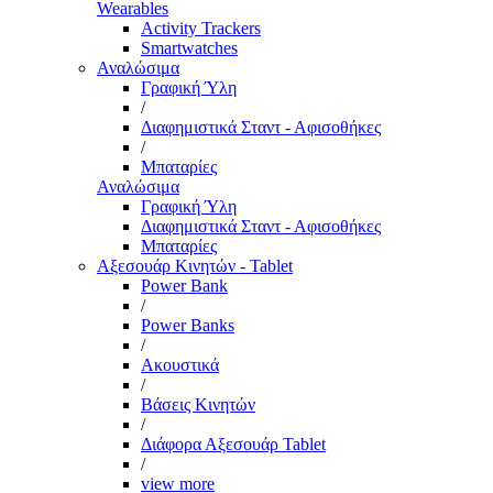
Wearables
Activity Trackers
Smartwatches
Αναλώσιμα
Γραφική Ύλη
/
Διαφημιστικά Σταντ - Αφισοθήκες
/
Μπαταρίες
Αναλώσιμα
Γραφική Ύλη
Διαφημιστικά Σταντ - Αφισοθήκες
Μπαταρίες
Αξεσουάρ Κινητών - Tablet
Power Bank
/
Power Banks
/
Ακουστικά
/
Βάσεις Κινητών
/
Διάφορα Αξεσουάρ Tablet
/
view more