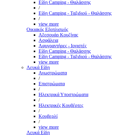
Είδη Camping - Θαλάσσης
/
Είδη Camping - Ταξιδιού - Θαλάσσης
/
view more
Οικιακός Εξοπλισμός
Αξεσουάρ Κουζίνας
Ασφάλεια
Αφυγραντήρες - Ιονιστές
Είδη Camping - Θαλάσσης
Είδη Camping - Ταξιδιού - Θαλάσσης
view more
Λευκά Είδη
Ανωστρώματα
/
Επιστρώματα
/
Ηλεκτρικά Υποστρώματα
/
Ηλεκτρικές Κουβέρτες
/
Κουβερλί
/
view more
Λευκά Είδη