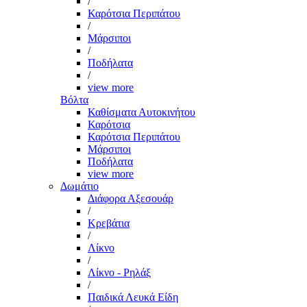
/
Καρότσια Περιπάτου
/
Μάρσιποι
/
Ποδήλατα
/
view more
Βόλτα
Καθίσματα Αυτοκινήτου
Καρότσια
Καρότσια Περιπάτου
Μάρσιποι
Ποδήλατα
view more
Δωμάτιο
Διάφορα Αξεσουάρ
/
Κρεβάτια
/
Λίκνο
/
Λίκνο - Ρηλάξ
/
Παιδικά Λευκά Είδη