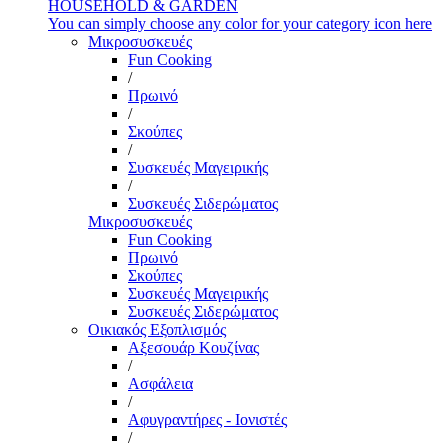
HOUSEHOLD & GARDEN
You can simply choose any color for your category icon here
Μικροσυσκευές
Fun Cooking
/
Πρωινό
/
Σκούπες
/
Συσκευές Μαγειρικής
/
Συσκευές Σιδερώματος
Μικροσυσκευές
Fun Cooking
Πρωινό
Σκούπες
Συσκευές Μαγειρικής
Συσκευές Σιδερώματος
Οικιακός Εξοπλισμός
Αξεσουάρ Κουζίνας
/
Ασφάλεια
/
Αφυγραντήρες - Ιονιστές
/