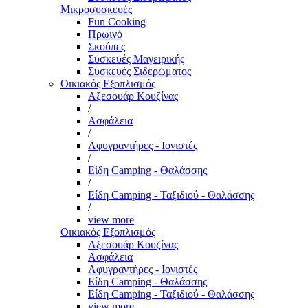
Μικροσυσκευές
Fun Cooking
Πρωινό
Σκούπες
Συσκευές Μαγειρικής
Συσκευές Σιδερώματος
Οικιακός Εξοπλισμός
Αξεσουάρ Κουζίνας
/
Ασφάλεια
/
Αφυγραντήρες - Ιονιστές
/
Είδη Camping - Θαλάσσης
/
Είδη Camping - Ταξιδιού - Θαλάσσης
/
view more
Οικιακός Εξοπλισμός
Αξεσουάρ Κουζίνας
Ασφάλεια
Αφυγραντήρες - Ιονιστές
Είδη Camping - Θαλάσσης
Είδη Camping - Ταξιδιού - Θαλάσσης
view more