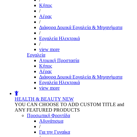
Kήπος
/
Αέρας
/
Διάφορα Δομικά Εργαλεία & Μηχανήματα
/
Εργαλεία Ηλεκτρικά
/
view more
Εργαλεία
Aτομική Προστασία
Kήπος
Αέρας
Διάφορα Δομικά Εργαλεία & Μηχανήματα
Εργαλεία Ηλεκτρικά
view more
HEALTH & BEAUTY
NEW
YOU CAN CHOOSE TO ADD CUSTOM TITLE and
ANY FEATURED PRODUCTS
Προσωπική Φροντίδα
Αδυνάτισμα
/
Για την Γυναίκα