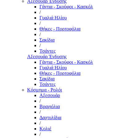
Αξεσουάρ Ένδυσης
Γάντια - Σκούφοι - Κασκόλ
/
Γυαλιά Ηλίου
/
Θήκες - Πορτοφόλια
/
Σακίδια
/
Τσάντες
Αξεσουάρ Ένδυσης
Γάντια - Σκούφοι - Κασκόλ
Γυαλιά Ηλίου
Θήκες - Πορτοφόλια
Σακίδια
Τσάντες
Κόσμημα - Ρολόι
Αξεσουάρ
/
Βραχιόλια
/
Δαχτυλίδια
/
Κολιέ
/