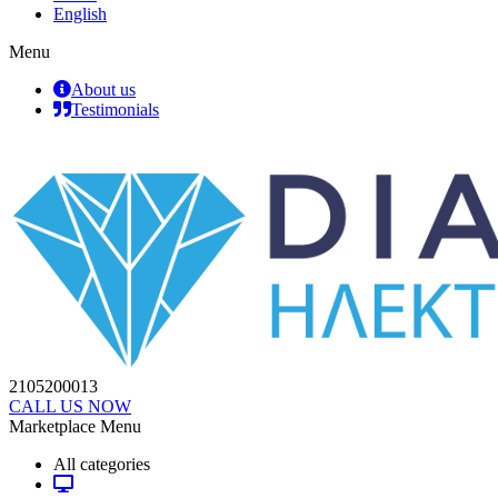
English
Menu
About us
Testimonials
2105200013
CALL US NOW
Marketplace Menu
All categories