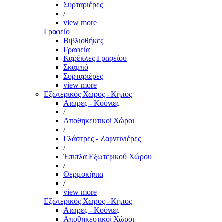
Συρταριέρες
/
view more
Γραφείο
Βιβλιοθήκες
Γραφεία
Καρέκλες Γραφείου
Σκαμπό
Συρταριέρες
view more
Εξωτερικός Χώρος - Κήπος
Αιώρες - Κούνιες
/
Αποθηκευτικοί Χώροι
/
Γλάστρες - Ζαρντινιέρες
/
Έπιπλα Εξωτερικού Χώρου
/
Θερμοκήπια
/
view more
Εξωτερικός Χώρος - Κήπος
Αιώρες - Κούνιες
Αποθηκευτικοί Χώροι