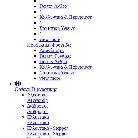
/
Για τον Άνδρα
/
Καλλυντικά & Περιποίηση
/
Στοματική Υγιεινή
/
view more
Προσωπική Φροντίδα
Αδυνάτισμα
Για την Γυναίκα
Για τον Άνδρα
Καλλυντικά & Περιποίηση
Στοματική Υγιεινή
view more
Όργανα Γυμναστικής
Αξεσουάρ
Αξεσουάρ
Διάδρομοι
Διάδρομοι
Ελλειπτικά
Ελλειπτικά
Ελλειπτικά - Stepper
Ελλειπτικά - Stepper