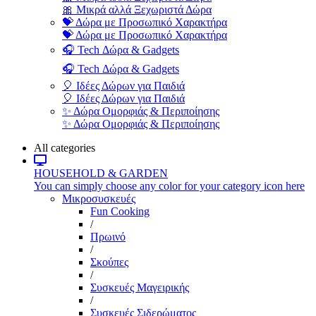
🎀 Μικρά αλλά Ξεχωριστά Δώρα
💝 Δώρα με Προσωπικό Χαρακτήρα
💝 Δώρα με Προσωπικό Χαρακτήρα
🎧 Tech Δώρα & Gadgets
🎧 Tech Δώρα & Gadgets
🎈 Ιδέες Δώρων για Παιδιά
🎈 Ιδέες Δώρων για Παιδιά
✨ Δώρα Ομορφιάς & Περιποίησης
✨ Δώρα Ομορφιάς & Περιποίησης
All categories
HOUSEHOLD & GARDEN
You can simply choose any color for your category icon here
Μικροσυσκευές
Fun Cooking
/
Πρωινό
/
Σκούπες
/
Συσκευές Μαγειρικής
/
Συσκευές Σιδερώματος