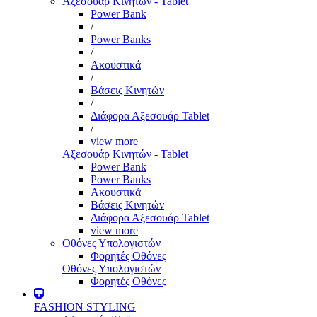
Αξεσουάρ Κινητών - Tablet
Power Bank
/
Power Banks
/
Ακουστικά
/
Βάσεις Κινητών
/
Διάφορα Αξεσουάρ Tablet
/
view more
Αξεσουάρ Κινητών - Tablet
Power Bank
Power Banks
Ακουστικά
Βάσεις Κινητών
Διάφορα Αξεσουάρ Tablet
view more
Οθόνες Υπολογιστών
Φορητές Οθόνες
Οθόνες Υπολογιστών
Φορητές Οθόνες
FASHION STYLING