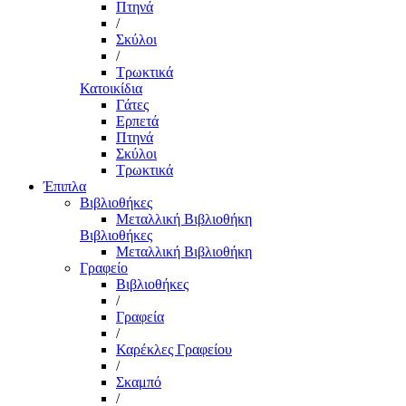
Πτηνά
/
Σκύλοι
/
Τρωκτικά
Κατοικίδια
Γάτες
Ερπετά
Πτηνά
Σκύλοι
Τρωκτικά
Έπιπλα
Βιβλιοθήκες
Μεταλλική Βιβλιοθήκη
Βιβλιοθήκες
Μεταλλική Βιβλιοθήκη
Γραφείο
Βιβλιοθήκες
/
Γραφεία
/
Καρέκλες Γραφείου
/
Σκαμπό
/