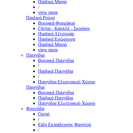
Παιδικά Μαγιό
/
view more
Παιδικά Ρούχα
Βρεφικά Φορμάκια
Γάντια - Κασκόλ - Σκούφοι
Παιδικά Αξεσουάρ
Παιδικά Εσώρουχα
Παιδικά Μαγιό
view more
Παιχνίδια
Βρεφικά Παιχνίδια
/
Παιδικά Παιχνίδια
/
Παιχνίδια Εξωτερικού Χώρου
Παιχνίδια
Βρεφικά Παιχνίδια
Παιδικά Παιχνίδια
Παιχνίδια Εξωτερικού Χώρου
Φροντίδα
Γιογιό
/
Είδη Εκπαίδευσης Φαγητού
/