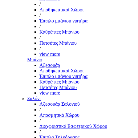
/
Αποθηκευτικοί Χώροι
/
Έπιπλο μπάνιου νιπτήρα
/
Καθρέπτες Μπάνιου
/
Πετσέτες Μπάνιου
/
view more
Μπάνιο
Αξεσουάρ
Αποθηκευτικοί Χώροι
Έπιπλο μπάνιου νιπτήρα
Καθρέπτες Μπάνιου
Πετσέτες Μπάνιου
view more
Σαλόνι
Αξεσουάρ Σαλονιού
/
Αποσμητικά Χώρου
/
Διαχωριστικά Εσωτερικού Χώρου
/
Έπιπλα Τηλεόρασης