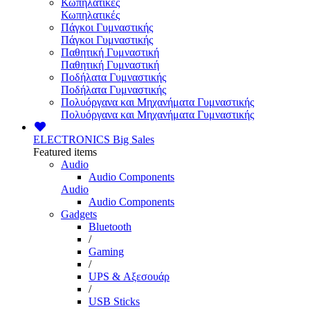
Κωπηλατικές
Κωπηλατικές
Πάγκοι Γυμναστικής
Πάγκοι Γυμναστικής
Παθητική Γυμναστική
Παθητική Γυμναστική
Ποδήλατα Γυμναστικής
Ποδήλατα Γυμναστικής
Πολυόργανα και Μηχανήματα Γυμναστικής
Πολυόργανα και Μηχανήματα Γυμναστικής
ELECTRONICS
Big Sales
Featured items
Audio
Audio Components
Audio
Audio Components
Gadgets
Bluetooth
/
Gaming
/
UPS & Αξεσουάρ
/
USB Sticks