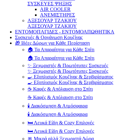
ΣΥΣΚΕΥΕΣ ΨΗΞΗΣ
AIR COOLER
ΑΝΕΜΙΣΤΗΡΕΣ
ΑΞΕΣΟΥΑΡ ΤΖΑΚΙΟΥ
ΑΞΕΣΟΥΑΡ ΤΖΑΚΙΟΥ
ΕΝΤΟΜΟΠΑΓΙΔΕΣ - ΕΝΤΟΜΟΑΠΩΘΗΤΙΚΑ
Συσκευές & Οργάνωση Κουζίνας
🎁 Ιδέες Δώρων για Κάθε Περίσταση
🏠 Τα Απαραίτητα για Κάθε Σπίτι
🏠 Τα Απαραίτητα για Κάθε Σπίτι
✨ Ξεχωριστές & Πρωτότυπες Συσκευές
✨ Ξεχωριστές & Πρωτότυπες Συσκευές
🍳 Εξοπλισμός Κουζίνας & Σερβιρίσματος
🍳 Εξοπλισμός Κουζίνας & Σερβιρίσματος
☕ Καφές & Απόλαυση στο Σπίτι
☕ Καφές & Απόλαυση στο Σπίτι
🕯️ Διακόσμηση & Ατμόσφαιρα
🕯️ Διακόσμηση & Ατμόσφαιρα
🛏️ Λευκά Είδη & Cozy Επιλογές
🛏️ Λευκά Είδη & Cozy Επιλογές
🎀 Μικρά αλλά Ξεχωριστά Δώρα