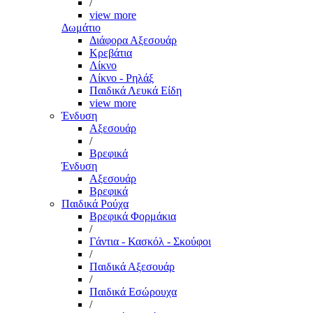
/
view more
Δωμάτιο
Διάφορα Αξεσουάρ
Κρεβάτια
Λίκνο
Λίκνο - Ρηλάξ
Παιδικά Λευκά Είδη
view more
Ένδυση
Αξεσουάρ
/
Βρεφικά
Ένδυση
Αξεσουάρ
Βρεφικά
Παιδικά Ρούχα
Βρεφικά Φορμάκια
/
Γάντια - Κασκόλ - Σκούφοι
/
Παιδικά Αξεσουάρ
/
Παιδικά Εσώρουχα
/