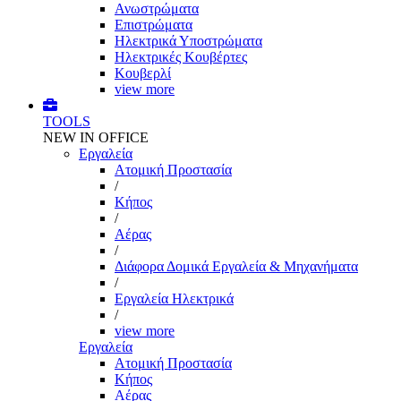
Ανωστρώματα
Επιστρώματα
Ηλεκτρικά Υποστρώματα
Ηλεκτρικές Κουβέρτες
Κουβερλί
view more
TOOLS
NEW IN OFFICE
Εργαλεία
Aτομική Προστασία
/
Kήπος
/
Αέρας
/
Διάφορα Δομικά Εργαλεία & Μηχανήματα
/
Εργαλεία Ηλεκτρικά
/
view more
Εργαλεία
Aτομική Προστασία
Kήπος
Αέρας