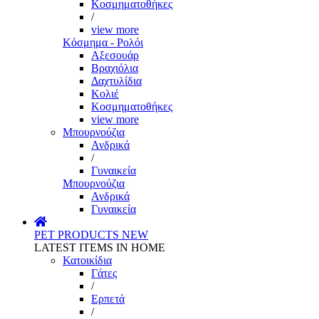
Κοσμηματοθήκες
/
view more
Κόσμημα - Ρολόι
Αξεσουάρ
Βραχιόλια
Δαχτυλίδια
Κολιέ
Κοσμηματοθήκες
view more
Μπουρνούζια
Ανδρικά
/
Γυναικεία
Μπουρνούζια
Ανδρικά
Γυναικεία
PET PRODUCTS
NEW
LATEST ITEMS IN HOME
Κατοικίδια
Γάτες
/
Ερπετά
/