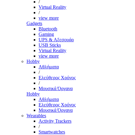
/
Virtual Reality
/
view more
Gadgets
Bluetooth
Gaming
UPS & Αξεσουάρ
USB Sticks
Virtual Reality
view more
Hobby
Αθλήματα
/
Ελεύθερος Χρόνος
/
Μουσικά Όργανα
Hobby
Αθλήματα
Ελεύθερος Χρόνος
Μουσικά Όργανα
Wearables
Activity Trackers
/
Smartwatches