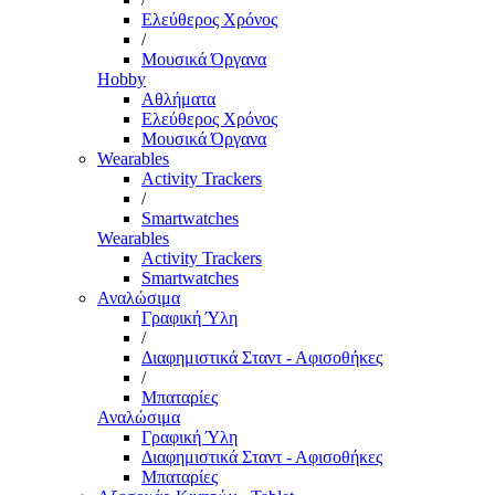
Ελεύθερος Χρόνος
/
Μουσικά Όργανα
Hobby
Αθλήματα
Ελεύθερος Χρόνος
Μουσικά Όργανα
Wearables
Activity Trackers
/
Smartwatches
Wearables
Activity Trackers
Smartwatches
Αναλώσιμα
Γραφική Ύλη
/
Διαφημιστικά Σταντ - Αφισοθήκες
/
Μπαταρίες
Αναλώσιμα
Γραφική Ύλη
Διαφημιστικά Σταντ - Αφισοθήκες
Μπαταρίες