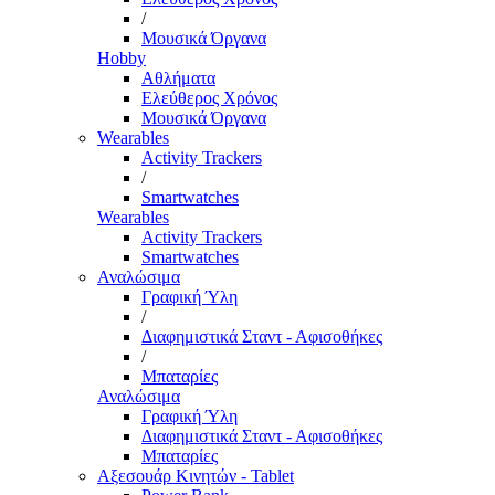
/
Μουσικά Όργανα
Hobby
Αθλήματα
Ελεύθερος Χρόνος
Μουσικά Όργανα
Wearables
Activity Trackers
/
Smartwatches
Wearables
Activity Trackers
Smartwatches
Αναλώσιμα
Γραφική Ύλη
/
Διαφημιστικά Σταντ - Αφισοθήκες
/
Μπαταρίες
Αναλώσιμα
Γραφική Ύλη
Διαφημιστικά Σταντ - Αφισοθήκες
Μπαταρίες
Αξεσουάρ Κινητών - Tablet