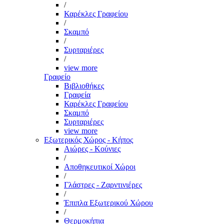
/
Καρέκλες Γραφείου
/
Σκαμπό
/
Συρταριέρες
/
view more
Γραφείο
Βιβλιοθήκες
Γραφεία
Καρέκλες Γραφείου
Σκαμπό
Συρταριέρες
view more
Εξωτερικός Χώρος - Κήπος
Αιώρες - Κούνιες
/
Αποθηκευτικοί Χώροι
/
Γλάστρες - Ζαρντινιέρες
/
Έπιπλα Εξωτερικού Χώρου
/
Θερμοκήπια