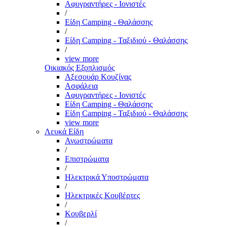
Αφυγραντήρες - Ιονιστές
/
Είδη Camping - Θαλάσσης
/
Είδη Camping - Ταξιδιού - Θαλάσσης
/
view more
Οικιακός Εξοπλισμός
Αξεσουάρ Κουζίνας
Ασφάλεια
Αφυγραντήρες - Ιονιστές
Είδη Camping - Θαλάσσης
Είδη Camping - Ταξιδιού - Θαλάσσης
view more
Λευκά Είδη
Ανωστρώματα
/
Επιστρώματα
/
Ηλεκτρικά Υποστρώματα
/
Ηλεκτρικές Κουβέρτες
/
Κουβερλί
/