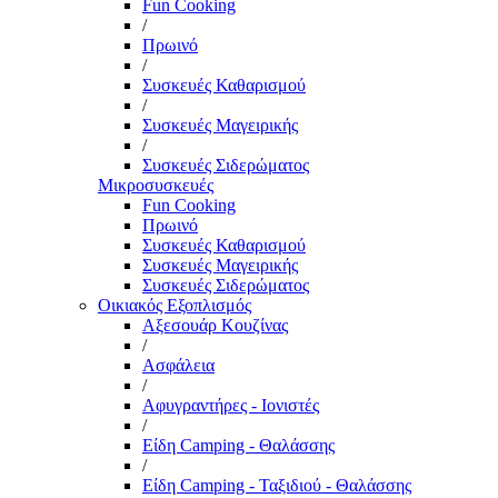
Fun Cooking
/
Πρωινό
/
Συσκευές Καθαρισμού
/
Συσκευές Μαγειρικής
/
Συσκευές Σιδερώματος
Μικροσυσκευές
Fun Cooking
Πρωινό
Συσκευές Καθαρισμού
Συσκευές Μαγειρικής
Συσκευές Σιδερώματος
Οικιακός Εξοπλισμός
Αξεσουάρ Κουζίνας
/
Ασφάλεια
/
Αφυγραντήρες - Ιονιστές
/
Είδη Camping - Θαλάσσης
/
Είδη Camping - Ταξιδιού - Θαλάσσης