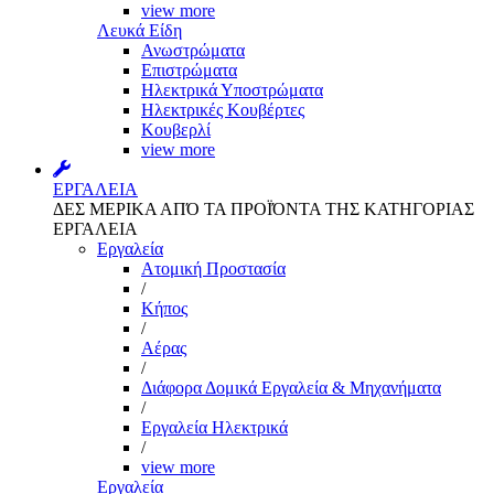
view more
Λευκά Είδη
Ανωστρώματα
Επιστρώματα
Ηλεκτρικά Υποστρώματα
Ηλεκτρικές Κουβέρτες
Κουβερλί
view more
ΕΡΓΑΛΕΙΑ
ΔΕΣ ΜΕΡΙΚΑ ΑΠΌ ΤΑ ΠΡΟΪΌΝΤΑ ΤΗΣ ΚΑΤΗΓΟΡΙΑΣ
ΕΡΓΑΛΕΙΑ
Εργαλεία
Aτομική Προστασία
/
Kήπος
/
Αέρας
/
Διάφορα Δομικά Εργαλεία & Μηχανήματα
/
Εργαλεία Ηλεκτρικά
/
view more
Εργαλεία