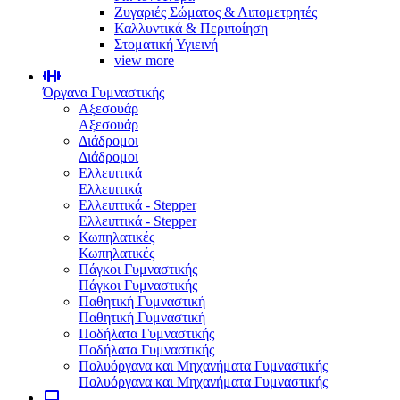
Ζυγαριές Σώματος & Λιπομετρητές
Καλλυντικά & Περιποίηση
Στοματική Υγιεινή
view more
Όργανα Γυμναστικής
Αξεσουάρ
Αξεσουάρ
Διάδρομοι
Διάδρομοι
Ελλειπτικά
Ελλειπτικά
Ελλειπτικά - Stepper
Ελλειπτικά - Stepper
Κωπηλατικές
Κωπηλατικές
Πάγκοι Γυμναστικής
Πάγκοι Γυμναστικής
Παθητική Γυμναστική
Παθητική Γυμναστική
Ποδήλατα Γυμναστικής
Ποδήλατα Γυμναστικής
Πολυόργανα και Μηχανήματα Γυμναστικής
Πολυόργανα και Μηχανήματα Γυμναστικής