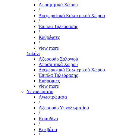
Αποσμητικά Χώρου
/
Διαχωριστικά Εσωτερικού Χώρου
/
Έπιπλα Τηλεόρασης
/
Καθρέφτες
/
view more
Σαλόνι
Αξεσουάρ Σαλονιού
Αποσμητικά Χώρου
Διαχωριστικά Εσωτερικού Χώρου
Έπιπλα Τηλεόρασης
Καθρέφτες
view more
Υπνοδωμάτιο
Ανωστρώματα
/
Αξεσουάρ Υπνοδωματίου
/
Κομοδίνο
/
Κρεβάτια
/