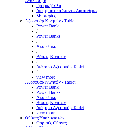
Αναλώσιμα
Γραφική Ύλη
Διαφημιστικά Σταντ - Αφισοθήκες
Μπαταρίες
Αξεσουάρ Κινητών - Tablet
Power Bank
/
Power Banks
/
Ακουστικά
/
Βάσεις Κινητών
/
Διάφορα Αξεσουάρ Tablet
/
view more
Αξεσουάρ Κινητών - Tablet
Power Bank
Power Banks
Ακουστικά
Βάσεις Κινητών
Διάφορα Αξεσουάρ Tablet
view more
Οθόνες Υπολογιστών
Φορητές Οθόνες