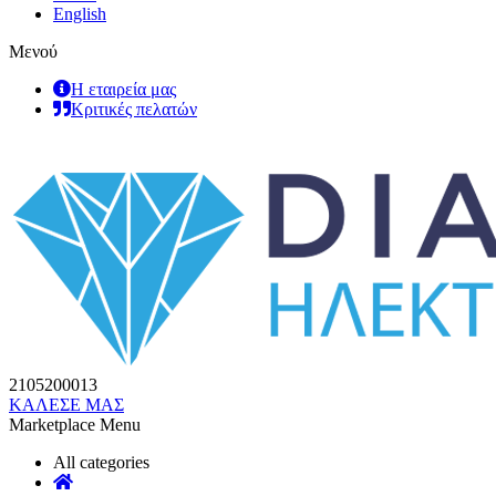
English
Μενού
Η εταιρεία μας
Κριτικές πελατών
2105200013
ΚΑΛΕΣΕ ΜΑΣ
Marketplace Menu
All categories