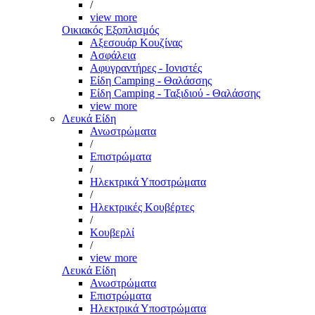
/
view more
Οικιακός Εξοπλισμός
Αξεσουάρ Κουζίνας
Ασφάλεια
Αφυγραντήρες - Ιονιστές
Είδη Camping - Θαλάσσης
Είδη Camping - Ταξιδιού - Θαλάσσης
view more
Λευκά Είδη
Ανωστρώματα
/
Επιστρώματα
/
Ηλεκτρικά Υποστρώματα
/
Ηλεκτρικές Κουβέρτες
/
Κουβερλί
/
view more
Λευκά Είδη
Ανωστρώματα
Επιστρώματα
Ηλεκτρικά Υποστρώματα