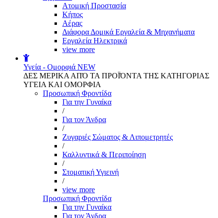
Aτομική Προστασία
Kήπος
Αέρας
Διάφορα Δομικά Εργαλεία & Μηχανήματα
Εργαλεία Ηλεκτρικά
view more
Υγεία - Ομορφιά
NEW
ΔΕΣ ΜΕΡΙΚΑ ΑΠΌ ΤΑ ΠΡΟΪΌΝΤΑ ΤΗΣ ΚΑΤΗΓΟΡΙΑΣ
ΥΓΕΙΑ ΚΑΙ ΟΜΟΡΦΙΑ
Προσωπική Φροντίδα
Για την Γυναίκα
/
Για τον Άνδρα
/
Ζυγαριές Σώματος & Λιπομετρητές
/
Καλλυντικά & Περιποίηση
/
Στοματική Υγιεινή
/
view more
Προσωπική Φροντίδα
Για την Γυναίκα
Για τον Άνδρα