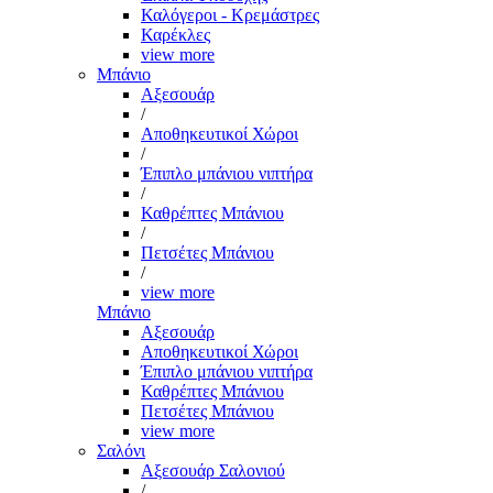
Καλόγεροι - Κρεμάστρες
Καρέκλες
view more
Μπάνιο
Αξεσουάρ
/
Αποθηκευτικοί Χώροι
/
Έπιπλο μπάνιου νιπτήρα
/
Καθρέπτες Μπάνιου
/
Πετσέτες Μπάνιου
/
view more
Μπάνιο
Αξεσουάρ
Αποθηκευτικοί Χώροι
Έπιπλο μπάνιου νιπτήρα
Καθρέπτες Μπάνιου
Πετσέτες Μπάνιου
view more
Σαλόνι
Αξεσουάρ Σαλονιού
/