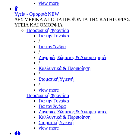
view more
Υγεία - Ομορφιά
NEW
ΔΕΣ ΜΕΡΙΚΑ ΑΠΌ ΤΑ ΠΡΟΪΌΝΤΑ ΤΗΣ ΚΑΤΗΓΟΡΙΑΣ
ΥΓΕΙΑ ΚΑΙ ΟΜΟΡΦΙΑ
Προσωπική Φροντίδα
Για την Γυναίκα
/
Για τον Άνδρα
/
Ζυγαριές Σώματος & Λιπομετρητές
/
Καλλυντικά & Περιποίηση
/
Στοματική Υγιεινή
/
view more
Προσωπική Φροντίδα
Για την Γυναίκα
Για τον Άνδρα
Ζυγαριές Σώματος & Λιπομετρητές
Καλλυντικά & Περιποίηση
Στοματική Υγιεινή
view more