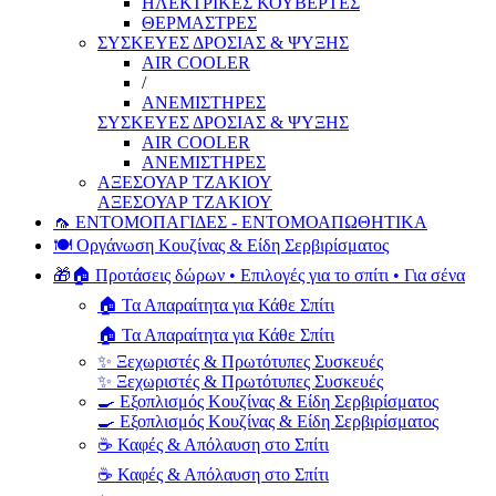
ΗΛΕΚΤΡΙΚΕΣ ΚΟΥΒΕΡΤΕΣ
ΘΕΡΜΑΣΤΡΕΣ
ΣΥΣΚΕΥΕΣ ΔΡΟΣΙΑΣ & ΨΥΞΗΣ
AIR COOLER
/
ΑΝΕΜΙΣΤΗΡΕΣ
ΣΥΣΚΕΥΕΣ ΔΡΟΣΙΑΣ & ΨΥΞΗΣ
AIR COOLER
ΑΝΕΜΙΣΤΗΡΕΣ
ΑΞΕΣΟΥΑΡ ΤΖΑΚΙΟΥ
ΑΞΕΣΟΥΑΡ ΤΖΑΚΙΟΥ
🦟 ΕΝΤΟΜΟΠΑΓΙΔΕΣ - ΕΝΤΟΜΟΑΠΩΘΗΤΙΚΑ
🍽️ Οργάνωση Κουζίνας & Είδη Σερβιρίσματος
🎁🏠 Προτάσεις δώρων • Επιλογές για το σπίτι • Για σένα
🏠 Τα Απαραίτητα για Κάθε Σπίτι
🏠 Τα Απαραίτητα για Κάθε Σπίτι
✨ Ξεχωριστές & Πρωτότυπες Συσκευές
✨ Ξεχωριστές & Πρωτότυπες Συσκευές
🍳 Εξοπλισμός Κουζίνας & Είδη Σερβιρίσματος
🍳 Εξοπλισμός Κουζίνας & Είδη Σερβιρίσματος
☕ Καφές & Απόλαυση στο Σπίτι
☕ Καφές & Απόλαυση στο Σπίτι