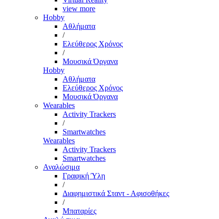
view more
Hobby
Αθλήματα
/
Ελεύθερος Χρόνος
/
Μουσικά Όργανα
Hobby
Αθλήματα
Ελεύθερος Χρόνος
Μουσικά Όργανα
Wearables
Activity Trackers
/
Smartwatches
Wearables
Activity Trackers
Smartwatches
Αναλώσιμα
Γραφική Ύλη
/
Διαφημιστικά Σταντ - Αφισοθήκες
/
Μπαταρίες