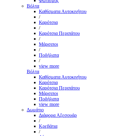
Φωτισμός
Βόλτα
Καθίσματα Αυτοκινήτου
/
Καρότσια
/
Καρότσια Περιπάτου
/
Μάρσιποι
/
Ποδήλατα
/
view more
Βόλτα
Καθίσματα Αυτοκινήτου
Καρότσια
Καρότσια Περιπάτου
Μάρσιποι
Ποδήλατα
view more
Δωμάτιο
Διάφορα Αξεσουάρ
/
Κρεβάτια
/