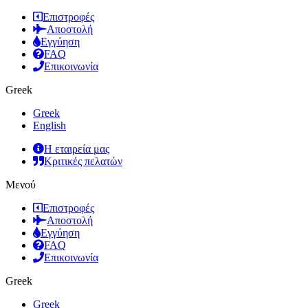
Επιστροφές
Αποστολή
Εγγύηση
FAQ
Επικοινωνία
Greek
Greek
English
Η εταιρεία μας
Κριτικές πελατών
Μενού
Επιστροφές
Αποστολή
Εγγύηση
FAQ
Επικοινωνία
Greek
Greek