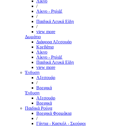
Λίκνο
/
Λίκνο - Ρηλάξ
/
Παιδικά Λευκά Είδη
/
view more
Δωμάτιο
Διάφορα Αξεσουάρ
Κρεβάτια
Λίκνο
Λίκνο - Ρηλάξ
Παιδικά Λευκά Είδη
view more
Ένδυση
Αξεσουάρ
/
Βρεφικά
Ένδυση
Αξεσουάρ
Βρεφικά
Παιδικά Ρούχα
Βρεφικά Φορμάκια
/
Γάντια - Κασκόλ - Σκούφοι