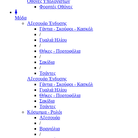
Οθόνες Υπολογιστών
Φορητές Οθόνες
Μόδα
Αξεσουάρ Ένδυσης
Γάντια - Σκούφοι - Κασκόλ
/
Γυαλιά Ηλίου
/
Θήκες - Πορτοφόλια
/
Σακίδια
/
Τσάντες
Αξεσουάρ Ένδυσης
Γάντια - Σκούφοι - Κασκόλ
Γυαλιά Ηλίου
Θήκες - Πορτοφόλια
Σακίδια
Τσάντες
Κόσμημα - Ρολόι
Αξεσουάρ
/
Βραχιόλια
/