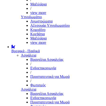
Μαξιλάρια
/
view more
Υπνοδωμάτιο
Ανωστρώματα
Αξεσουάρ Υπνοδωματίου
Κομοδίνο
Κρεβάτια
Μαξιλάρια
view more
Βρεφικά - Παιδικά
Ασφάλεια
Βραχιόλια Ασφαλείας
/
Ενδοεπικοινωνία
/
Προστατευτικά για Μωρά
/
Φωτισμός
Ασφάλεια
Βραχιόλια Ασφαλείας
Ενδοεπικοινωνία
Προστατευτικά για Μωρά