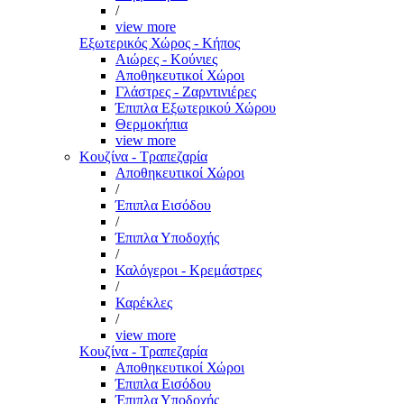
/
view more
Εξωτερικός Χώρος - Κήπος
Αιώρες - Κούνιες
Αποθηκευτικοί Χώροι
Γλάστρες - Ζαρντινιέρες
Έπιπλα Εξωτερικού Χώρου
Θερμοκήπια
view more
Κουζίνα - Τραπεζαρία
Αποθηκευτικοί Χώροι
/
Έπιπλα Εισόδου
/
Έπιπλα Υποδοχής
/
Καλόγεροι - Κρεμάστρες
/
Καρέκλες
/
view more
Κουζίνα - Τραπεζαρία
Αποθηκευτικοί Χώροι
Έπιπλα Εισόδου
Έπιπλα Υποδοχής