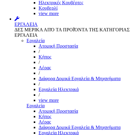
Ηλεκτρικές Κουβέρτες
Κουβερλί
view more
ΕΡΓΑΛΕΙΑ
ΔΕΣ ΜΕΡΙΚΑ ΑΠΌ ΤΑ ΠΡΟΪΌΝΤΑ ΤΗΣ ΚΑΤΗΓΟΡΙΑΣ
ΕΡΓΑΛΕΙΑ
Εργαλεία
Aτομική Προστασία
/
Kήπος
/
Αέρας
/
Διάφορα Δομικά Εργαλεία & Μηχανήματα
/
Εργαλεία Ηλεκτρικά
/
view more
Εργαλεία
Aτομική Προστασία
Kήπος
Αέρας
Διάφορα Δομικά Εργαλεία & Μηχανήματα
Εργαλεία Ηλεκτρικά