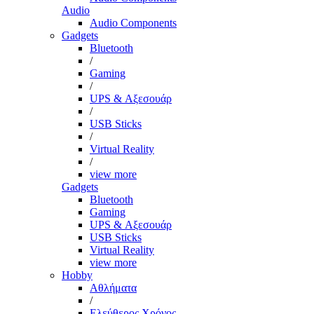
Audio
Audio Components
Gadgets
Bluetooth
/
Gaming
/
UPS & Αξεσουάρ
/
USB Sticks
/
Virtual Reality
/
view more
Gadgets
Bluetooth
Gaming
UPS & Αξεσουάρ
USB Sticks
Virtual Reality
view more
Hobby
Αθλήματα
/
Ελεύθερος Χρόνος