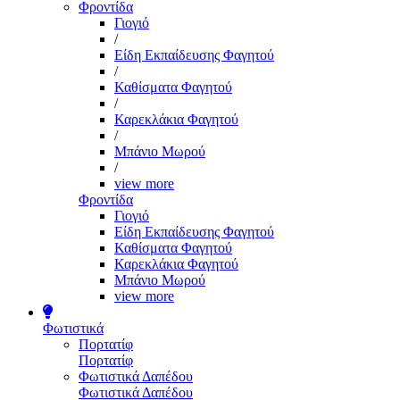
Φροντίδα
Γιογιό
/
Είδη Εκπαίδευσης Φαγητού
/
Καθίσματα Φαγητού
/
Καρεκλάκια Φαγητού
/
Μπάνιο Μωρού
/
view more
Φροντίδα
Γιογιό
Είδη Εκπαίδευσης Φαγητού
Καθίσματα Φαγητού
Καρεκλάκια Φαγητού
Μπάνιο Μωρού
view more
Φωτιστικά
Πορτατίφ
Πορτατίφ
Φωτιστικά Δαπέδου
Φωτιστικά Δαπέδου