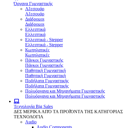
Όργανα Γυμναστικής
Αξεσουάρ
Αξεσουάρ
Διάδρομοι
Διάδρομοι
Ελλειπτικά
Ελλειπτικά
Ελλειπτικά - Stepper
Ελλειπτικά - Stepper
Κωπηλατικές
Κωπηλατικές
Πάγκοι Γυμναστικής
Πάγκοι Γυμναστικής
Παθητική Γυμναστική
Παθητική Γυμναστική
Ποδήλατα Γυμναστικής
Ποδήλατα Γυμναστικής
Πολυόργανα και Μηχανήματα Γυμναστικής
Πολυόργανα και Μηχανήματα Γυμναστικής
Τεχνολογία
Big Sales
ΔΕΣ ΜΕΡΙΚΑ ΑΠΌ ΤΑ ΠΡΟΪΌΝΤΑ ΤΗΣ ΚΑΤΗΓΟΡΙΑΣ
ΤΕΧΝΟΛΟΓΙΑ
Audio
Audio Components