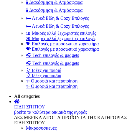
🕯️ Διακόσμηση & Ατμόσφαιρα
🕯️ Διακόσμηση & Ατμόσφαιρα
🛏️ Λευκά Είδη & Cozy Επιλογές
🛏️ Λευκά Είδη & Cozy Επιλογές
🎀 Μικρές αλλά ξεχωριστές επιλογές
🎀 Μικρές αλλά ξεχωριστές επιλογές
💝 Επιλογές με προσωπικό χαρακτήρα
💝 Επιλογές με προσωπικό χαρακτήρα
🎧 Tech επιλογές & gadgets
🎧 Tech επιλογές & gadgets
🎈 Ιδέες για παιδιά
🎈 Ιδέες για παιδιά
✨ Ομορφιά και περιποίηση
✨ Ομορφιά και περιποίηση
All categories
ΕΙΔΗ ΣΠΙΤΙΟΥ
βρείτε τα καλύτερα οικιακά της αγοράς
ΔΕΣ ΜΕΡΙΚΑ ΑΠΌ ΤΑ ΠΡΟΪΌΝΤΑ ΤΗΣ ΚΑΤΗΓΟΡΙΑΣ
ΕΙΔΗ ΣΠΙΤΙΟΥ
Μικροσυσκευές