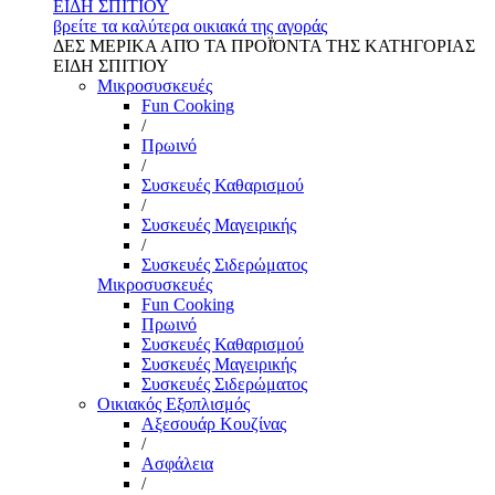
ΕΙΔΗ ΣΠΙΤΙΟΥ
βρείτε τα καλύτερα οικιακά της αγοράς
ΔΕΣ ΜΕΡΙΚΑ ΑΠΌ ΤΑ ΠΡΟΪΌΝΤΑ ΤΗΣ ΚΑΤΗΓΟΡΙΑΣ
ΕΙΔΗ ΣΠΙΤΙΟΥ
Μικροσυσκευές
Fun Cooking
/
Πρωινό
/
Συσκευές Καθαρισμού
/
Συσκευές Μαγειρικής
/
Συσκευές Σιδερώματος
Μικροσυσκευές
Fun Cooking
Πρωινό
Συσκευές Καθαρισμού
Συσκευές Μαγειρικής
Συσκευές Σιδερώματος
Οικιακός Εξοπλισμός
Αξεσουάρ Κουζίνας
/
Ασφάλεια
/