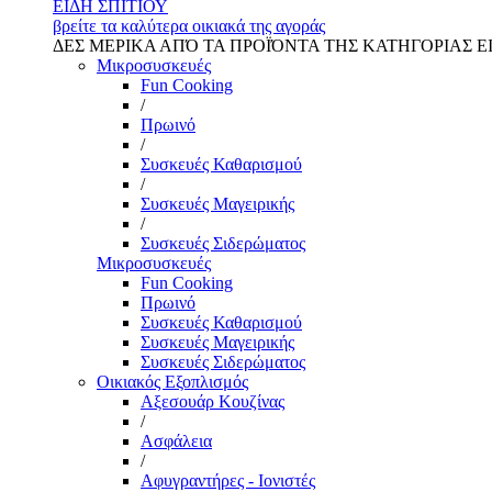
ΕΙΔΗ ΣΠΙΤΙΟΥ
βρείτε τα καλύτερα οικιακά της αγοράς
ΔΕΣ ΜΕΡΙΚΑ ΑΠΌ ΤΑ ΠΡΟΪΌΝΤΑ ΤΗΣ ΚΑΤΗΓΟΡΙΑΣ Ε
Μικροσυσκευές
Fun Cooking
/
Πρωινό
/
Συσκευές Καθαρισμού
/
Συσκευές Μαγειρικής
/
Συσκευές Σιδερώματος
Μικροσυσκευές
Fun Cooking
Πρωινό
Συσκευές Καθαρισμού
Συσκευές Μαγειρικής
Συσκευές Σιδερώματος
Οικιακός Εξοπλισμός
Αξεσουάρ Κουζίνας
/
Ασφάλεια
/
Αφυγραντήρες - Ιονιστές