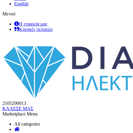
English
Μενού
Η εταιρεία μας
Κριτικές πελατών
2105200013
ΚΑΛΕΣΕ ΜΑΣ
Marketplace Menu
All categories