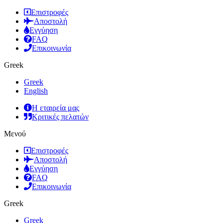
Επιστροφές
Αποστολή
Εγγύηση
FAQ
Επικοινωνία
Greek
Greek
English
Η εταιρεία μας
Κριτικές πελατών
Μενού
Επιστροφές
Αποστολή
Εγγύηση
FAQ
Επικοινωνία
Greek
Greek