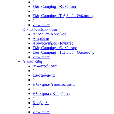
/
Είδη Camping - Θαλάσσης
/
Είδη Camping - Ταξιδιού - Θαλάσσης
/
view more
Οικιακός Εξοπλισμός
Αξεσουάρ Κουζίνας
Ασφάλεια
Αφυγραντήρες - Ιονιστές
Είδη Camping - Θαλάσσης
Είδη Camping - Ταξιδιού - Θαλάσσης
view more
Λευκά Είδη
Ανωστρώματα
/
Επιστρώματα
/
Ηλεκτρικά Υποστρώματα
/
Ηλεκτρικές Κουβέρτες
/
Κουβερλί
/
view more