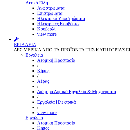
Λευκά Είδη
Ανωστρώματα
Επιστρώματα
Ηλεκτρικά Υποστρώματα
Ηλεκτρικές Κουβέρτες
Κουβερλί
view more
ΕΡΓΑΛΕΙΑ
ΔΕΣ ΜΕΡΙΚΑ ΑΠΌ ΤΑ ΠΡΟΪΌΝΤΑ ΤΗΣ ΚΑΤΗΓΟΡΙΑΣ Ε
Εργαλεία
Aτομική Προστασία
/
Kήπος
/
Αέρας
/
Διάφορα Δομικά Εργαλεία & Μηχανήματα
/
Εργαλεία Ηλεκτρικά
/
view more
Εργαλεία
Aτομική Προστασία
Kήπος