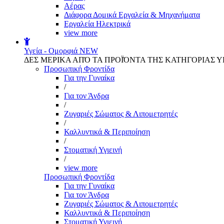
Αέρας
Διάφορα Δομικά Εργαλεία & Μηχανήματα
Εργαλεία Ηλεκτρικά
view more
Υγεία - Ομορφιά
NEW
ΔΕΣ ΜΕΡΙΚΑ ΑΠΌ ΤΑ ΠΡΟΪΌΝΤΑ ΤΗΣ ΚΑΤΗΓΟΡΙΑΣ Υ
Προσωπική Φροντίδα
Για την Γυναίκα
/
Για τον Άνδρα
/
Ζυγαριές Σώματος & Λιπομετρητές
/
Καλλυντικά & Περιποίηση
/
Στοματική Υγιεινή
/
view more
Προσωπική Φροντίδα
Για την Γυναίκα
Για τον Άνδρα
Ζυγαριές Σώματος & Λιπομετρητές
Καλλυντικά & Περιποίηση
Στοματική Υγιεινή