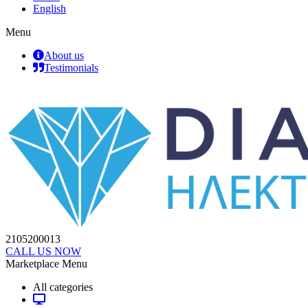
English
Menu
About us
Testimonials
2105200013
CALL US NOW
Marketplace Menu
All categories