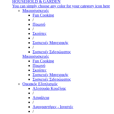
HOUSEHOLD & GARDEN
You can simply choose any color for your category icon here
Μικροσυσκευές
Fun Cooking
/
Πρωινό
/
Σκούπες
/
Συσκευές Μαγειρικής
/
Συσκευές Σιδερώματος
Μικροσυσκευές
Fun Cooking
Πρωινό
Σκούπες
Συσκευές Μαγειρικής
Συσκευές Σιδερώματος
Οικιακός Εξοπλισμός
Αξεσουάρ Κουζίνας
/
Ασφάλεια
/
Αφυγραντήρες - Ιονιστές
/