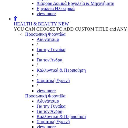
Διάφορα Δομικά Εργαλεία & Μηχανήματα
Εργαλεία Ηλεκτρικά
view more
HEALTH & BEAUTY
NEW
YOU CAN CHOOSE TO ADD CUSTOM TITLE and AN
Προσωπική Φροντίδα
Αδυνάτισμα
/
Για την Γυναίκα
/
Για τον Άνδρα
/
Καλλυντικά & Περιποίηση
/
Στοματική Υγιεινή
/
view more
Προσωπική Φροντίδα
Αδυνάτισμα
Για την Γυναίκα
Για τον Άνδρα
Καλλυντικά & Περιποίηση
Στοματική Υγιεινή
view more