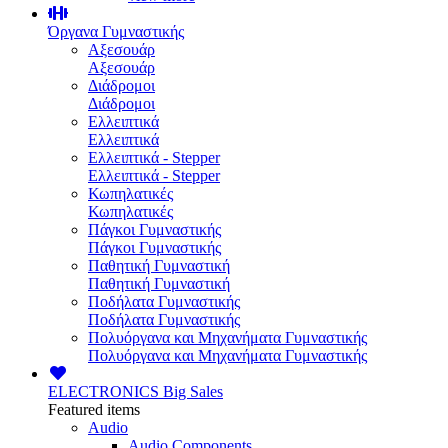
Όργανα Γυμναστικής
Αξεσουάρ
Αξεσουάρ
Διάδρομοι
Διάδρομοι
Ελλειπτικά
Ελλειπτικά
Ελλειπτικά - Stepper
Ελλειπτικά - Stepper
Κωπηλατικές
Κωπηλατικές
Πάγκοι Γυμναστικής
Πάγκοι Γυμναστικής
Παθητική Γυμναστική
Παθητική Γυμναστική
Ποδήλατα Γυμναστικής
Ποδήλατα Γυμναστικής
Πολυόργανα και Μηχανήματα Γυμναστικής
Πολυόργανα και Μηχανήματα Γυμναστικής
ELECTRONICS
Big Sales
Featured items
Audio
Audio Components