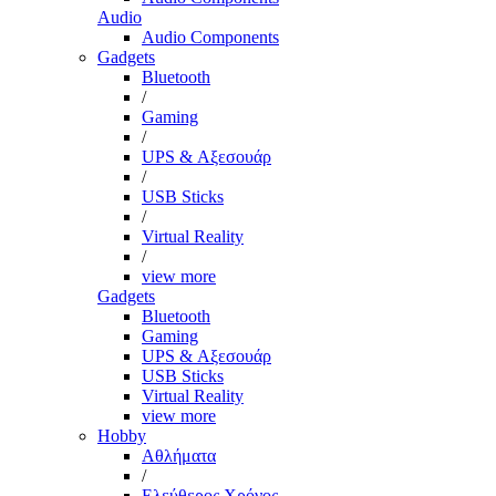
Audio
Audio Components
Gadgets
Bluetooth
/
Gaming
/
UPS & Αξεσουάρ
/
USB Sticks
/
Virtual Reality
/
view more
Gadgets
Bluetooth
Gaming
UPS & Αξεσουάρ
USB Sticks
Virtual Reality
view more
Hobby
Αθλήματα
/
Ελεύθερος Χρόνος