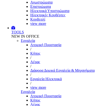
Ανωστρώματα
Επιστρώματα
Ηλεκτρικά Υποστρώματα
Ηλεκτρικές Κουβέρτες
Κουβερλί
view more
TOOLS
NEW IN OFFICE
Εργαλεία
Aτομική Προστασία
/
Kήπος
/
Αέρας
/
Διάφορα Δομικά Εργαλεία & Μηχανήματα
/
Εργαλεία Ηλεκτρικά
/
view more
Εργαλεία
Aτομική Προστασία
Kήπος
Αέρας