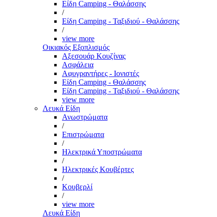
Είδη Camping - Θαλάσσης
/
Είδη Camping - Ταξιδιού - Θαλάσσης
/
view more
Οικιακός Εξοπλισμός
Αξεσουάρ Κουζίνας
Ασφάλεια
Αφυγραντήρες - Ιονιστές
Είδη Camping - Θαλάσσης
Είδη Camping - Ταξιδιού - Θαλάσσης
view more
Λευκά Είδη
Ανωστρώματα
/
Επιστρώματα
/
Ηλεκτρικά Υποστρώματα
/
Ηλεκτρικές Κουβέρτες
/
Κουβερλί
/
view more
Λευκά Είδη