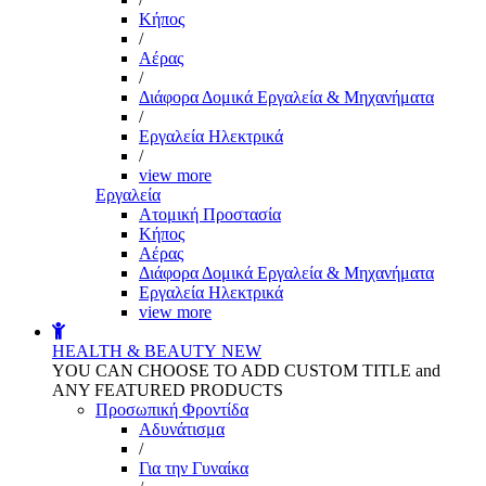
Kήπος
/
Αέρας
/
Διάφορα Δομικά Εργαλεία & Μηχανήματα
/
Εργαλεία Ηλεκτρικά
/
view more
Εργαλεία
Aτομική Προστασία
Kήπος
Αέρας
Διάφορα Δομικά Εργαλεία & Μηχανήματα
Εργαλεία Ηλεκτρικά
view more
HEALTH & BEAUTY
NEW
YOU CAN CHOOSE TO ADD CUSTOM TITLE and
ANY FEATURED PRODUCTS
Προσωπική Φροντίδα
Αδυνάτισμα
/
Για την Γυναίκα