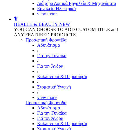
Διάφορα Δομικά Εργαλεία & Μηχανήματα
Εργαλεία Ηλεκτρικά
view more
HEALTH & BEAUTY
NEW
YOU CAN CHOOSE TO ADD CUSTOM TITLE and
ANY FEATURED PRODUCTS
Προσωπική Φροντίδα
Αδυνάτισμα
/
Για την Γυναίκα
/
Για τον Άνδρα
/
Καλλυντικά & Περιποίηση
/
Στοματική Υγιεινή
/
view more
Προσωπική Φροντίδα
Αδυνάτισμα
Για την Γυναίκα
Για τον Άνδρα
Καλλυντικά & Περιποίηση
Στοματική Υγιεινή