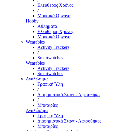
Ελεύθερος Χρόνος
/
Μουσικά Όργανα
Hobby
Αθλήματα
Ελεύθερος Χρόνος
Μουσικά Όργανα
Wearables
Activity Trackers
/
Smartwatches
Wearables
Activity Trackers
Smartwatches
Αναλώσιμα
Γραφική Ύλη
/
Διαφημιστικά Σταντ - Αφισοθήκες
/
Μπαταρίες
Αναλώσιμα
Γραφική Ύλη
Διαφημιστικά Σταντ - Αφισοθήκες
Μπαταρίες