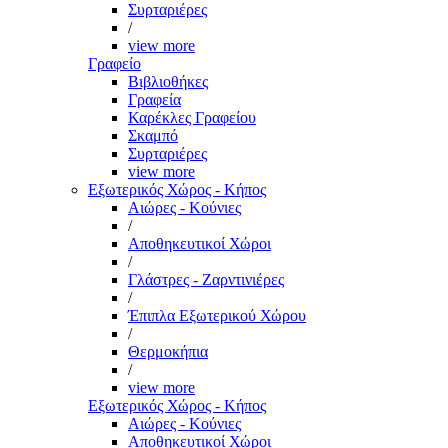
Συρταριέρες
/
view more
Γραφείο
Βιβλιοθήκες
Γραφεία
Καρέκλες Γραφείου
Σκαμπό
Συρταριέρες
view more
Εξωτερικός Χώρος - Κήπος
Αιώρες - Κούνιες
/
Αποθηκευτικοί Χώροι
/
Γλάστρες - Ζαρντινιέρες
/
Έπιπλα Εξωτερικού Χώρου
/
Θερμοκήπια
/
view more
Εξωτερικός Χώρος - Κήπος
Αιώρες - Κούνιες
Αποθηκευτικοί Χώροι