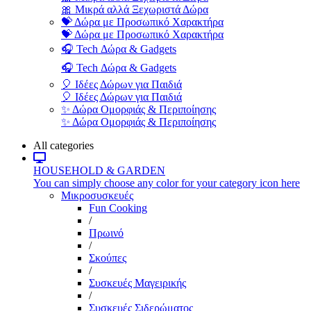
🎀 Μικρά αλλά Ξεχωριστά Δώρα
💝 Δώρα με Προσωπικό Χαρακτήρα
💝 Δώρα με Προσωπικό Χαρακτήρα
🎧 Tech Δώρα & Gadgets
🎧 Tech Δώρα & Gadgets
🎈 Ιδέες Δώρων για Παιδιά
🎈 Ιδέες Δώρων για Παιδιά
✨ Δώρα Ομορφιάς & Περιποίησης
✨ Δώρα Ομορφιάς & Περιποίησης
All categories
HOUSEHOLD & GARDEN
You can simply choose any color for your category icon here
Μικροσυσκευές
Fun Cooking
/
Πρωινό
/
Σκούπες
/
Συσκευές Μαγειρικής
/
Συσκευές Σιδερώματος