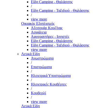
Είδη Camping - Θαλάσσης
/
Είδη Camping - Ταξιδιού - Θαλάσσης
/
view more
Οικιακός Εξοπλισμός
Αξεσουάρ Κουζίνας
Ασφάλεια
Αφυγραντήρες - Ιονιστές
Είδη Camping - Θαλάσσης
Είδη Camping - Ταξιδιού - Θαλάσσης
view more
Λευκά Είδη
Ανωστρώματα
/
Επιστρώματα
/
Ηλεκτρικά Υποστρώματα
/
Ηλεκτρικές Κουβέρτες
/
Κουβερλί
/
view more
Λευκά Είδη