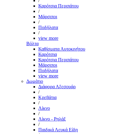
/
Καρότσια Περιπάτου
/
Μάρσιποι
/
Ποδήλατα
/
view more
Βόλτα
Καθίσματα Αυτοκινήτου
Καρότσια
Καρότσια Περιπάτου
Μάρσιποι
Ποδήλατα
view more
Δωμάτιο
Διάφορα Αξεσουάρ
/
Κρεβάτια
/
Λίκνο
/
Λίκνο - Ρηλάξ
/
Παιδικά Λευκά Είδη