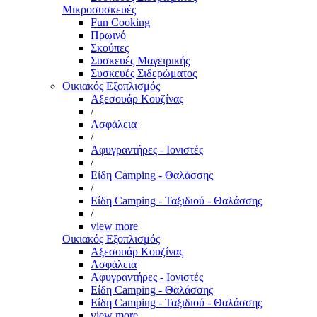
Μικροσυσκευές
Fun Cooking
Πρωινό
Σκούπες
Συσκευές Μαγειρικής
Συσκευές Σιδερώματος
Οικιακός Εξοπλισμός
Αξεσουάρ Κουζίνας
/
Ασφάλεια
/
Αφυγραντήρες - Ιονιστές
/
Είδη Camping - Θαλάσσης
/
Είδη Camping - Ταξιδιού - Θαλάσσης
/
view more
Οικιακός Εξοπλισμός
Αξεσουάρ Κουζίνας
Ασφάλεια
Αφυγραντήρες - Ιονιστές
Είδη Camping - Θαλάσσης
Είδη Camping - Ταξιδιού - Θαλάσσης
view more