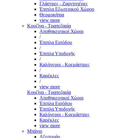
Γλάστρες - Ζαρντινιέρες
Έπιπλα Εξωτερικού Χώρου
Θερμοκήπια
view more
Κουζίνα - Τραπεζαρία
Αποθηκευτικοί Χώροι
/
Έπιπλα Εισόδου
/
Έπιπλα Υποδοχής
/
Καλόγεροι - Κρεμάστρες
/
Καρέκλες
/
view more
Κουζίνα - Τραπεζαρία
Αποθηκευτικοί Χώροι
Έπιπλα Εισόδου
Έπιπλα Υποδοχής
Καλόγεροι - Κρεμάστρες
Καρέκλες
view more
Μπάνιο
Αξεσουάρ