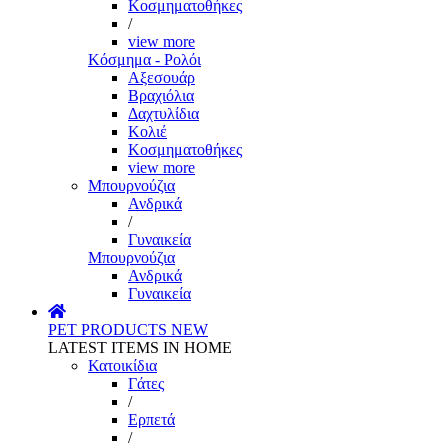
Κοσμηματοθήκες
/
view more
Κόσμημα - Ρολόι
Αξεσουάρ
Βραχιόλια
Δαχτυλίδια
Κολιέ
Κοσμηματοθήκες
view more
Μπουρνούζια
Ανδρικά
/
Γυναικεία
Μπουρνούζια
Ανδρικά
Γυναικεία
PET PRODUCTS
NEW
LATEST ITEMS IN HOME
Κατοικίδια
Γάτες
/
Ερπετά
/