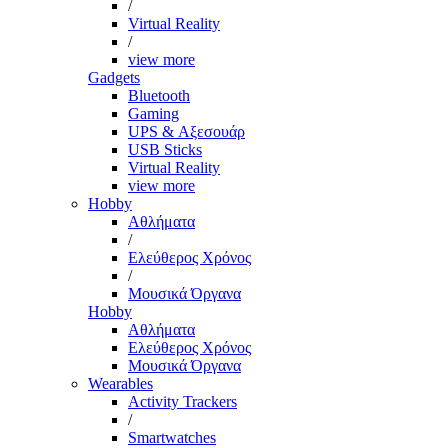
/
Virtual Reality
/
view more
Gadgets
Bluetooth
Gaming
UPS & Αξεσουάρ
USB Sticks
Virtual Reality
view more
Hobby
Αθλήματα
/
Ελεύθερος Χρόνος
/
Μουσικά Όργανα
Hobby
Αθλήματα
Ελεύθερος Χρόνος
Μουσικά Όργανα
Wearables
Activity Trackers
/
Smartwatches