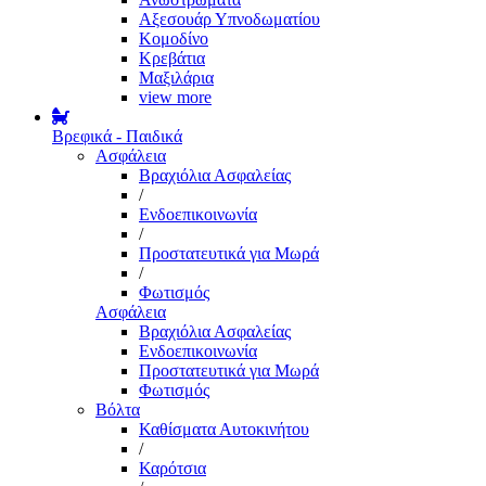
Αξεσουάρ Υπνοδωματίου
Κομοδίνο
Κρεβάτια
Μαξιλάρια
view more
Βρεφικά - Παιδικά
Ασφάλεια
Βραχιόλια Ασφαλείας
/
Ενδοεπικοινωνία
/
Προστατευτικά για Μωρά
/
Φωτισμός
Ασφάλεια
Βραχιόλια Ασφαλείας
Ενδοεπικοινωνία
Προστατευτικά για Μωρά
Φωτισμός
Βόλτα
Καθίσματα Αυτοκινήτου
/
Καρότσια