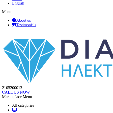
English
Menu
About us
Testimonials
2105200013
CALL US NOW
Marketplace Menu
All categories