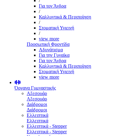
/
Για τον Άνδρα
/
Καλλυντικά & Περιποίηση
/
Στοματική Υγιεινή
/
view more
Προσωπική Φροντίδα
Αδυνάτισμα
Για την Γυναίκα
Για τον Άνδρα
Καλλυντικά & Περιποίηση
Στοματική Υγιεινή
view more
Όργανα Γυμναστικής
Αξεσουάρ
Αξεσουάρ
Διάδρομοι
Διάδρομοι
Ελλειπτικά
Ελλειπτικά
Ελλειπτικά - Stepper
Ελλειπτικά - Stepper