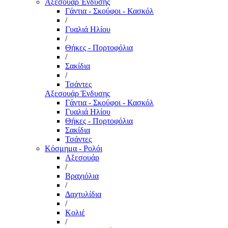
Αξεσουάρ Ένδυσης
Γάντια - Σκούφοι - Κασκόλ
/
Γυαλιά Ηλίου
/
Θήκες - Πορτοφόλια
/
Σακίδια
/
Τσάντες
Αξεσουάρ Ένδυσης
Γάντια - Σκούφοι - Κασκόλ
Γυαλιά Ηλίου
Θήκες - Πορτοφόλια
Σακίδια
Τσάντες
Κόσμημα - Ρολόι
Αξεσουάρ
/
Βραχιόλια
/
Δαχτυλίδια
/
Κολιέ
/