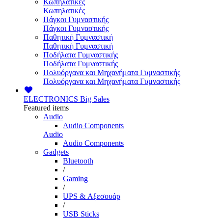
Κωπηλατικές
Κωπηλατικές
Πάγκοι Γυμναστικής
Πάγκοι Γυμναστικής
Παθητική Γυμναστική
Παθητική Γυμναστική
Ποδήλατα Γυμναστικής
Ποδήλατα Γυμναστικής
Πολυόργανα και Μηχανήματα Γυμναστικής
Πολυόργανα και Μηχανήματα Γυμναστικής
ELECTRONICS
Big Sales
Featured items
Audio
Audio Components
Audio
Audio Components
Gadgets
Bluetooth
/
Gaming
/
UPS & Αξεσουάρ
/
USB Sticks