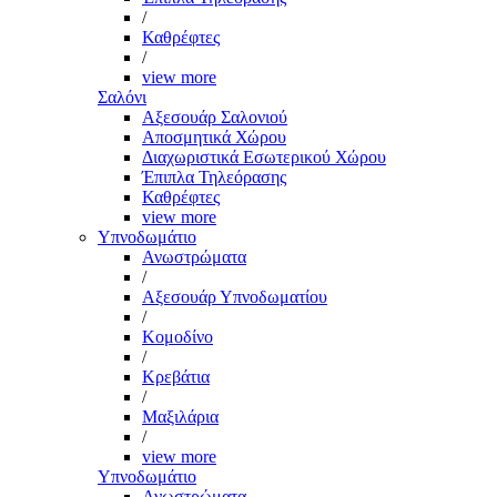
/
Καθρέφτες
/
view more
Σαλόνι
Αξεσουάρ Σαλονιού
Αποσμητικά Χώρου
Διαχωριστικά Εσωτερικού Χώρου
Έπιπλα Τηλεόρασης
Καθρέφτες
view more
Υπνοδωμάτιο
Ανωστρώματα
/
Αξεσουάρ Υπνοδωματίου
/
Κομοδίνο
/
Κρεβάτια
/
Μαξιλάρια
/
view more
Υπνοδωμάτιο
Ανωστρώματα