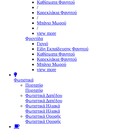
Καθίσματα Φαγητού
/
Καρεκλάκια Φαγητού
/
Μπάνιο Μωρού
/
view more
Φροντίδα
Γιογιό
Είδη Εκπαίδευσης Φαγητού
Καθίσματα Φαγητού
Καρεκλάκια Φαγητού
Μπάνιο Μωρού
view more
Φωτιστικά
Πορτατίφ
Πορτατίφ
Φωτιστικά Δαπέδου
Φωτιστικά Δαπέδου
Φωτιστικά Ηλιακά
Φωτιστικά Ηλιακά
Φωτιστικά Οροφής
Φωτιστικά Οροφής