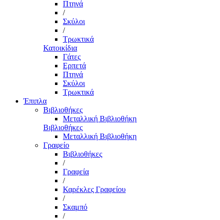
Πτηνά
/
Σκύλοι
/
Τρωκτικά
Κατοικίδια
Γάτες
Ερπετά
Πτηνά
Σκύλοι
Τρωκτικά
Έπιπλα
Βιβλιοθήκες
Μεταλλική Βιβλιοθήκη
Βιβλιοθήκες
Μεταλλική Βιβλιοθήκη
Γραφείο
Βιβλιοθήκες
/
Γραφεία
/
Καρέκλες Γραφείου
/
Σκαμπό
/