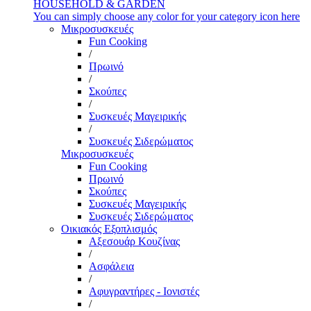
HOUSEHOLD & GARDEN
You can simply choose any color for your category icon here
Μικροσυσκευές
Fun Cooking
/
Πρωινό
/
Σκούπες
/
Συσκευές Μαγειρικής
/
Συσκευές Σιδερώματος
Μικροσυσκευές
Fun Cooking
Πρωινό
Σκούπες
Συσκευές Μαγειρικής
Συσκευές Σιδερώματος
Οικιακός Εξοπλισμός
Αξεσουάρ Κουζίνας
/
Ασφάλεια
/
Αφυγραντήρες - Ιονιστές
/