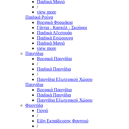
Παιδικά Μαγιό
/
view more
Παιδικά Ρούχα
Βρεφικά Φορμάκια
Γάντια - Κασκόλ - Σκούφοι
Παιδικά Αξεσουάρ
Παιδικά Εσώρουχα
Παιδικά Μαγιό
view more
Παιχνίδια
Βρεφικά Παιχνίδια
/
Παιδικά Παιχνίδια
/
Παιχνίδια Εξωτερικού Χώρου
Παιχνίδια
Βρεφικά Παιχνίδια
Παιδικά Παιχνίδια
Παιχνίδια Εξωτερικού Χώρου
Φροντίδα
Γιογιό
/
Είδη Εκπαίδευσης Φαγητού
/