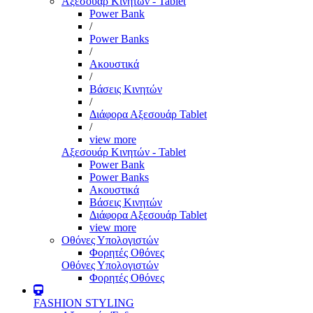
Αξεσουάρ Κινητών - Tablet
Power Bank
/
Power Banks
/
Ακουστικά
/
Βάσεις Κινητών
/
Διάφορα Αξεσουάρ Tablet
/
view more
Αξεσουάρ Κινητών - Tablet
Power Bank
Power Banks
Ακουστικά
Βάσεις Κινητών
Διάφορα Αξεσουάρ Tablet
view more
Οθόνες Υπολογιστών
Φορητές Οθόνες
Οθόνες Υπολογιστών
Φορητές Οθόνες
FASHION STYLING