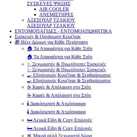
ΣΥΣΚΕΥΕΣ ΨΗΞΗΣ
AIR COOLER
ΑΝΕΜΙΣΤΗΡΕΣ
ΑΞΕΣΟΥΑΡ ΤΖΑΚΙΟΥ
ΑΞΕΣΟΥΑΡ ΤΖΑΚΙΟΥ
ΕΝΤΟΜΟΠΑΓΙΔΕΣ - ΕΝΤΟΜΟΑΠΩΘΗΤΙΚΑ
Συσκευές & Οργάνωση Κουζίνας
🎁 Ιδέες Δώρων για Κάθε Περίσταση
🏠 Τα Απαραίτητα για Κάθε Σπίτι
🏠 Τα Απαραίτητα για Κάθε Σπίτι
✨ Ξεχωριστές & Πρωτότυπες Συσκευές
✨ Ξεχωριστές & Πρωτότυπες Συσκευές
🍳 Εξοπλισμός Κουζίνας & Σερβιρίσματος
🍳 Εξοπλισμός Κουζίνας & Σερβιρίσματος
☕ Καφές & Απόλαυση στο Σπίτι
☕ Καφές & Απόλαυση στο Σπίτι
🕯️ Διακόσμηση & Ατμόσφαιρα
🕯️ Διακόσμηση & Ατμόσφαιρα
🛏️ Λευκά Είδη & Cozy Επιλογές
🛏️ Λευκά Είδη & Cozy Επιλογές
🎀 Μικρά αλλά Ξεχωριστά Δώρα