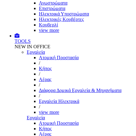
Ανωστρώματα
Επιστρώματα
Ηλεκτρικά Υποστρώματα
Ηλεκτρικές Κουβέρτες
Κουβερλί
view more
TOOLS
NEW IN OFFICE
Εργαλεία
Aτομική Προστασία
/
Kήπος
/
Αέρας
/
Διάφορα Δομικά Εργαλεία & Μηχανήματα
/
Εργαλεία Ηλεκτρικά
/
view more
Εργαλεία
Aτομική Προστασία
Kήπος
Αέρας