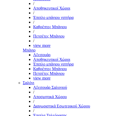
/
Αποθηκευτικοί Χώροι
/
Έπιπλο μπάνιου νιπτήρα
/
Καθρέπτες Μπάνιου
/
Πετσέτες Μπάνιου
/
view more
Μπάνιο
Αξεσουάρ
Αποθηκευτικοί Χώροι
Έπιπλο μπάνιου νιπτήρα
Καθρέπτες Μπάνιου
Πετσέτες Μπάνιου
view more
Σαλόνι
Αξεσουάρ Σαλονιού
/
Αποσμητικά Χώρου
/
Διαχωριστικά Εσωτερικού Χώρου
/
Έπιπλα Τηλεόρασης