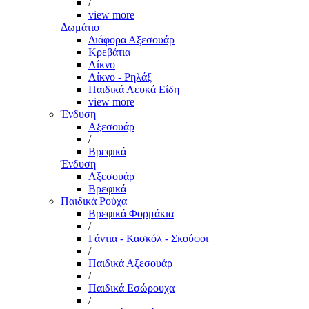
/
view more
Δωμάτιο
Διάφορα Αξεσουάρ
Κρεβάτια
Λίκνο
Λίκνο - Ρηλάξ
Παιδικά Λευκά Είδη
view more
Ένδυση
Αξεσουάρ
/
Βρεφικά
Ένδυση
Αξεσουάρ
Βρεφικά
Παιδικά Ρούχα
Βρεφικά Φορμάκια
/
Γάντια - Κασκόλ - Σκούφοι
/
Παιδικά Αξεσουάρ
/
Παιδικά Εσώρουχα
/