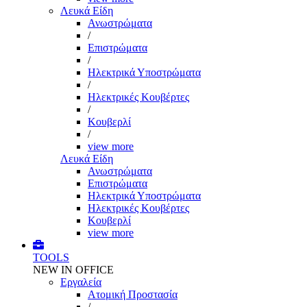
Λευκά Είδη
Ανωστρώματα
/
Επιστρώματα
/
Ηλεκτρικά Υποστρώματα
/
Ηλεκτρικές Κουβέρτες
/
Κουβερλί
/
view more
Λευκά Είδη
Ανωστρώματα
Επιστρώματα
Ηλεκτρικά Υποστρώματα
Ηλεκτρικές Κουβέρτες
Κουβερλί
view more
TOOLS
NEW IN OFFICE
Εργαλεία
Aτομική Προστασία
/