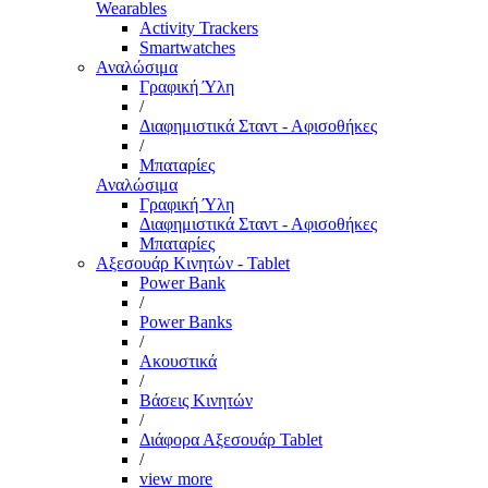
Wearables
Activity Trackers
Smartwatches
Αναλώσιμα
Γραφική Ύλη
/
Διαφημιστικά Σταντ - Αφισοθήκες
/
Μπαταρίες
Αναλώσιμα
Γραφική Ύλη
Διαφημιστικά Σταντ - Αφισοθήκες
Μπαταρίες
Αξεσουάρ Κινητών - Tablet
Power Bank
/
Power Banks
/
Ακουστικά
/
Βάσεις Κινητών
/
Διάφορα Αξεσουάρ Tablet
/
view more