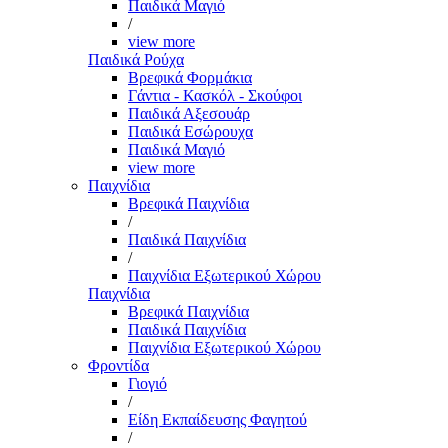
Παιδικά Μαγιό
/
view more
Παιδικά Ρούχα
Βρεφικά Φορμάκια
Γάντια - Κασκόλ - Σκούφοι
Παιδικά Αξεσουάρ
Παιδικά Εσώρουχα
Παιδικά Μαγιό
view more
Παιχνίδια
Βρεφικά Παιχνίδια
/
Παιδικά Παιχνίδια
/
Παιχνίδια Εξωτερικού Χώρου
Παιχνίδια
Βρεφικά Παιχνίδια
Παιδικά Παιχνίδια
Παιχνίδια Εξωτερικού Χώρου
Φροντίδα
Γιογιό
/
Είδη Εκπαίδευσης Φαγητού
/