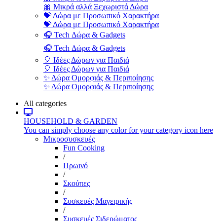
🎀 Μικρά αλλά Ξεχωριστά Δώρα
💝 Δώρα με Προσωπικό Χαρακτήρα
💝 Δώρα με Προσωπικό Χαρακτήρα
🎧 Tech Δώρα & Gadgets
🎧 Tech Δώρα & Gadgets
🎈 Ιδέες Δώρων για Παιδιά
🎈 Ιδέες Δώρων για Παιδιά
✨ Δώρα Ομορφιάς & Περιποίησης
✨ Δώρα Ομορφιάς & Περιποίησης
All categories
HOUSEHOLD & GARDEN
You can simply choose any color for your category icon here
Μικροσυσκευές
Fun Cooking
/
Πρωινό
/
Σκούπες
/
Συσκευές Μαγειρικής
/
Συσκευές Σιδερώματος