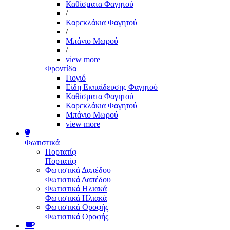
Καθίσματα Φαγητού
/
Καρεκλάκια Φαγητού
/
Μπάνιο Μωρού
/
view more
Φροντίδα
Γιογιό
Είδη Εκπαίδευσης Φαγητού
Καθίσματα Φαγητού
Καρεκλάκια Φαγητού
Μπάνιο Μωρού
view more
Φωτιστικά
Πορτατίφ
Πορτατίφ
Φωτιστικά Δαπέδου
Φωτιστικά Δαπέδου
Φωτιστικά Ηλιακά
Φωτιστικά Ηλιακά
Φωτιστικά Οροφής
Φωτιστικά Οροφής