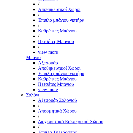
/
Αποθηκευτικοί Χώροι
/
Έπιπλο μπάνιου νιπτήρα
/
Καθρέπτες Μπάνιου
/
Πετσέτες Μπάνιου
/
view more
Μπάνιο
Αξεσουάρ
Αποθηκευτικοί Χώροι
Έπιπλο μπάνιου νιπτήρα
Καθρέπτες Μπάνιου
Πετσέτες Μπάνιου
view more
Σαλόνι
Αξεσουάρ Σαλονιού
/
Αποσμητικά Χώρου
/
Διαχωριστικά Εσωτερικού Χώρου
/
Έπιπλα Τηλεόρασης