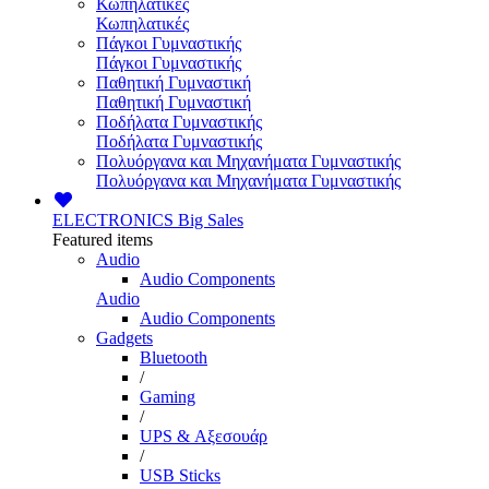
Κωπηλατικές
Κωπηλατικές
Πάγκοι Γυμναστικής
Πάγκοι Γυμναστικής
Παθητική Γυμναστική
Παθητική Γυμναστική
Ποδήλατα Γυμναστικής
Ποδήλατα Γυμναστικής
Πολυόργανα και Μηχανήματα Γυμναστικής
Πολυόργανα και Μηχανήματα Γυμναστικής
ELECTRONICS
Big Sales
Featured items
Audio
Audio Components
Audio
Audio Components
Gadgets
Bluetooth
/
Gaming
/
UPS & Αξεσουάρ
/
USB Sticks