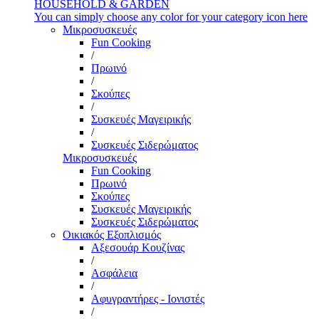
HOUSEHOLD & GARDEN
You can simply choose any color for your category icon here
Μικροσυσκευές
Fun Cooking
/
Πρωινό
/
Σκούπες
/
Συσκευές Μαγειρικής
/
Συσκευές Σιδερώματος
Μικροσυσκευές
Fun Cooking
Πρωινό
Σκούπες
Συσκευές Μαγειρικής
Συσκευές Σιδερώματος
Οικιακός Εξοπλισμός
Αξεσουάρ Κουζίνας
/
Ασφάλεια
/
Αφυγραντήρες - Ιονιστές
/