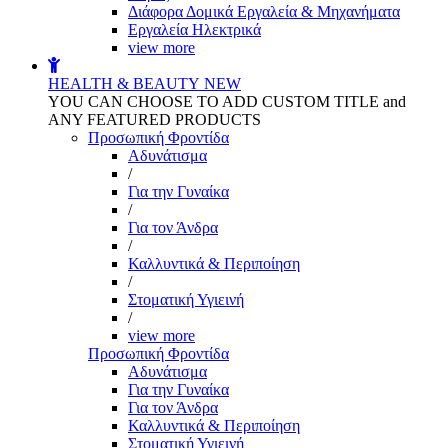
Διάφορα Δομικά Εργαλεία & Μηχανήματα
Εργαλεία Ηλεκτρικά
view more
HEALTH & BEAUTY
NEW
YOU CAN CHOOSE TO ADD CUSTOM TITLE and
ANY FEATURED PRODUCTS
Προσωπική Φροντίδα
Αδυνάτισμα
/
Για την Γυναίκα
/
Για τον Άνδρα
/
Καλλυντικά & Περιποίηση
/
Στοματική Υγιεινή
/
view more
Προσωπική Φροντίδα
Αδυνάτισμα
Για την Γυναίκα
Για τον Άνδρα
Καλλυντικά & Περιποίηση
Στοματική Υγιεινή