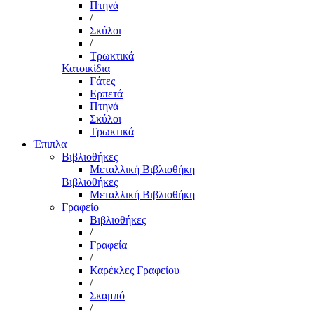
Πτηνά
/
Σκύλοι
/
Τρωκτικά
Κατοικίδια
Γάτες
Ερπετά
Πτηνά
Σκύλοι
Τρωκτικά
Έπιπλα
Βιβλιοθήκες
Μεταλλική Βιβλιοθήκη
Βιβλιοθήκες
Μεταλλική Βιβλιοθήκη
Γραφείο
Βιβλιοθήκες
/
Γραφεία
/
Καρέκλες Γραφείου
/
Σκαμπό
/