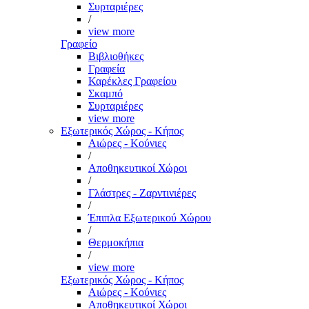
Συρταριέρες
/
view more
Γραφείο
Βιβλιοθήκες
Γραφεία
Καρέκλες Γραφείου
Σκαμπό
Συρταριέρες
view more
Εξωτερικός Χώρος - Κήπος
Αιώρες - Κούνιες
/
Αποθηκευτικοί Χώροι
/
Γλάστρες - Ζαρντινιέρες
/
Έπιπλα Εξωτερικού Χώρου
/
Θερμοκήπια
/
view more
Εξωτερικός Χώρος - Κήπος
Αιώρες - Κούνιες
Αποθηκευτικοί Χώροι