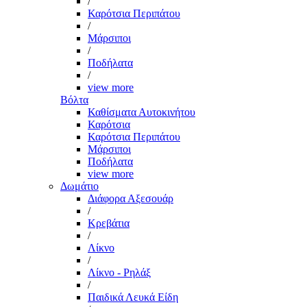
/
Καρότσια Περιπάτου
/
Μάρσιποι
/
Ποδήλατα
/
view more
Βόλτα
Καθίσματα Αυτοκινήτου
Καρότσια
Καρότσια Περιπάτου
Μάρσιποι
Ποδήλατα
view more
Δωμάτιο
Διάφορα Αξεσουάρ
/
Κρεβάτια
/
Λίκνο
/
Λίκνο - Ρηλάξ
/
Παιδικά Λευκά Είδη