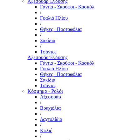
Αξεσουάρ Ένδυσης
Γάντια - Σκούφοι - Κασκόλ
/
Γυαλιά Ηλίου
/
Θήκες - Πορτοφόλια
/
Σακίδια
/
Τσάντες
Αξεσουάρ Ένδυσης
Γάντια - Σκούφοι - Κασκόλ
Γυαλιά Ηλίου
Θήκες - Πορτοφόλια
Σακίδια
Τσάντες
Κόσμημα - Ρολόι
Αξεσουάρ
/
Βραχιόλια
/
Δαχτυλίδια
/
Κολιέ
/