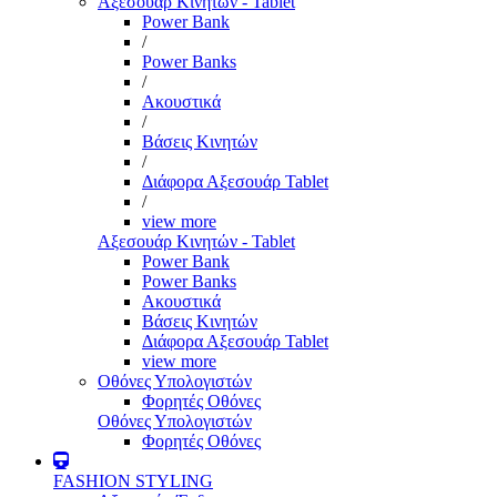
Αξεσουάρ Κινητών - Tablet
Power Bank
/
Power Banks
/
Ακουστικά
/
Βάσεις Κινητών
/
Διάφορα Αξεσουάρ Tablet
/
view more
Αξεσουάρ Κινητών - Tablet
Power Bank
Power Banks
Ακουστικά
Βάσεις Κινητών
Διάφορα Αξεσουάρ Tablet
view more
Οθόνες Υπολογιστών
Φορητές Οθόνες
Οθόνες Υπολογιστών
Φορητές Οθόνες
FASHION STYLING