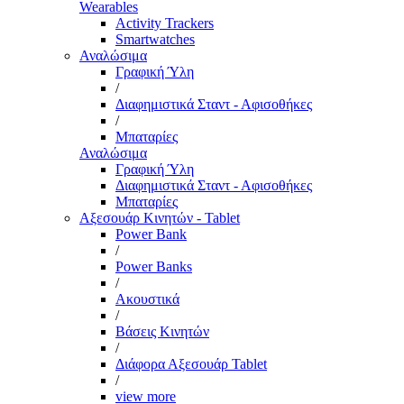
Wearables
Activity Trackers
Smartwatches
Αναλώσιμα
Γραφική Ύλη
/
Διαφημιστικά Σταντ - Αφισοθήκες
/
Μπαταρίες
Αναλώσιμα
Γραφική Ύλη
Διαφημιστικά Σταντ - Αφισοθήκες
Μπαταρίες
Αξεσουάρ Κινητών - Tablet
Power Bank
/
Power Banks
/
Ακουστικά
/
Βάσεις Κινητών
/
Διάφορα Αξεσουάρ Tablet
/
view more