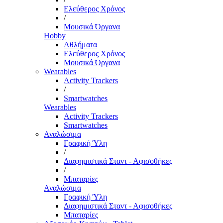
Ελεύθερος Χρόνος
/
Μουσικά Όργανα
Hobby
Αθλήματα
Ελεύθερος Χρόνος
Μουσικά Όργανα
Wearables
Activity Trackers
/
Smartwatches
Wearables
Activity Trackers
Smartwatches
Αναλώσιμα
Γραφική Ύλη
/
Διαφημιστικά Σταντ - Αφισοθήκες
/
Μπαταρίες
Αναλώσιμα
Γραφική Ύλη
Διαφημιστικά Σταντ - Αφισοθήκες
Μπαταρίες