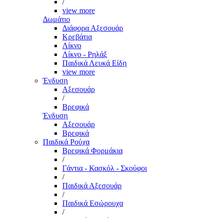
/
view more
Δωμάτιο
Διάφορα Αξεσουάρ
Κρεβάτια
Λίκνο
Λίκνο - Ρηλάξ
Παιδικά Λευκά Είδη
view more
Ένδυση
Αξεσουάρ
/
Βρεφικά
Ένδυση
Αξεσουάρ
Βρεφικά
Παιδικά Ρούχα
Βρεφικά Φορμάκια
/
Γάντια - Κασκόλ - Σκούφοι
/
Παιδικά Αξεσουάρ
/
Παιδικά Εσώρουχα
/