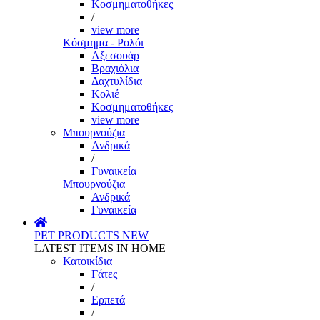
Κοσμηματοθήκες
/
view more
Κόσμημα - Ρολόι
Αξεσουάρ
Βραχιόλια
Δαχτυλίδια
Κολιέ
Κοσμηματοθήκες
view more
Μπουρνούζια
Ανδρικά
/
Γυναικεία
Μπουρνούζια
Ανδρικά
Γυναικεία
PET PRODUCTS
NEW
LATEST ITEMS IN HOME
Κατοικίδια
Γάτες
/
Ερπετά
/