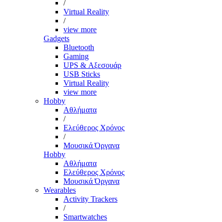
/
Virtual Reality
/
view more
Gadgets
Bluetooth
Gaming
UPS & Αξεσουάρ
USB Sticks
Virtual Reality
view more
Hobby
Αθλήματα
/
Ελεύθερος Χρόνος
/
Μουσικά Όργανα
Hobby
Αθλήματα
Ελεύθερος Χρόνος
Μουσικά Όργανα
Wearables
Activity Trackers
/
Smartwatches