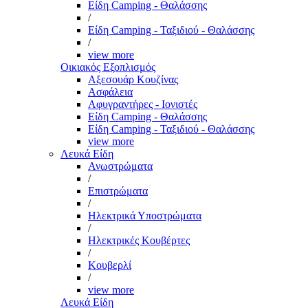
Είδη Camping - Θαλάσσης
/
Είδη Camping - Ταξιδιού - Θαλάσσης
/
view more
Οικιακός Εξοπλισμός
Αξεσουάρ Κουζίνας
Ασφάλεια
Αφυγραντήρες - Ιονιστές
Είδη Camping - Θαλάσσης
Είδη Camping - Ταξιδιού - Θαλάσσης
view more
Λευκά Είδη
Ανωστρώματα
/
Επιστρώματα
/
Ηλεκτρικά Υποστρώματα
/
Ηλεκτρικές Κουβέρτες
/
Κουβερλί
/
view more
Λευκά Είδη