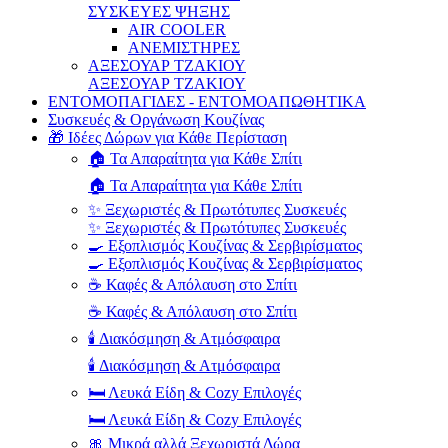
ΣΥΣΚΕΥΕΣ ΨΗΞΗΣ
AIR COOLER
ΑΝΕΜΙΣΤΗΡΕΣ
ΑΞΕΣΟΥΑΡ ΤΖΑΚΙΟΥ
ΑΞΕΣΟΥΑΡ ΤΖΑΚΙΟΥ
ΕΝΤΟΜΟΠΑΓΙΔΕΣ - ΕΝΤΟΜΟΑΠΩΘΗΤΙΚΑ
Συσκευές & Οργάνωση Κουζίνας
🎁 Ιδέες Δώρων για Κάθε Περίσταση
🏠 Τα Απαραίτητα για Κάθε Σπίτι
🏠 Τα Απαραίτητα για Κάθε Σπίτι
✨ Ξεχωριστές & Πρωτότυπες Συσκευές
✨ Ξεχωριστές & Πρωτότυπες Συσκευές
🍳 Εξοπλισμός Κουζίνας & Σερβιρίσματος
🍳 Εξοπλισμός Κουζίνας & Σερβιρίσματος
☕ Καφές & Απόλαυση στο Σπίτι
☕ Καφές & Απόλαυση στο Σπίτι
🕯️ Διακόσμηση & Ατμόσφαιρα
🕯️ Διακόσμηση & Ατμόσφαιρα
🛏️ Λευκά Είδη & Cozy Επιλογές
🛏️ Λευκά Είδη & Cozy Επιλογές
🎀 Μικρά αλλά Ξεχωριστά Δώρα