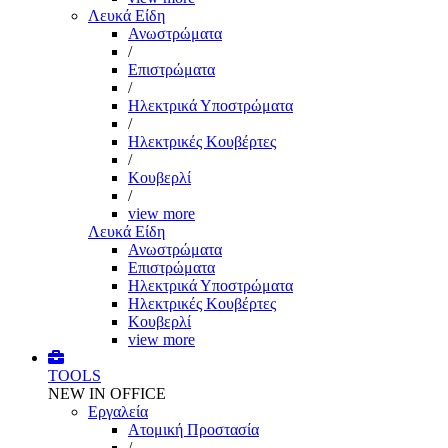
Λευκά Είδη
Ανωστρώματα
/
Επιστρώματα
/
Ηλεκτρικά Υποστρώματα
/
Ηλεκτρικές Κουβέρτες
/
Κουβερλί
/
view more
Λευκά Είδη
Ανωστρώματα
Επιστρώματα
Ηλεκτρικά Υποστρώματα
Ηλεκτρικές Κουβέρτες
Κουβερλί
view more
TOOLS
NEW IN OFFICE
Εργαλεία
Aτομική Προστασία
/