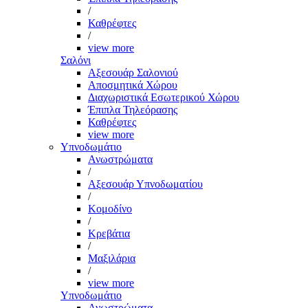
/
Καθρέφτες
/
view more
Σαλόνι
Αξεσουάρ Σαλονιού
Αποσμητικά Χώρου
Διαχωριστικά Εσωτερικού Χώρου
Έπιπλα Τηλεόρασης
Καθρέφτες
view more
Υπνοδωμάτιο
Ανωστρώματα
/
Αξεσουάρ Υπνοδωματίου
/
Κομοδίνο
/
Κρεβάτια
/
Μαξιλάρια
/
view more
Υπνοδωμάτιο
Ανωστρώματα