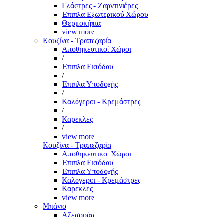
Γλάστρες - Ζαρντινιέρες
Έπιπλα Εξωτερικού Χώρου
Θερμοκήπια
view more
Κουζίνα - Τραπεζαρία
Αποθηκευτικοί Χώροι
/
Έπιπλα Εισόδου
/
Έπιπλα Υποδοχής
/
Καλόγεροι - Κρεμάστρες
/
Καρέκλες
/
view more
Κουζίνα - Τραπεζαρία
Αποθηκευτικοί Χώροι
Έπιπλα Εισόδου
Έπιπλα Υποδοχής
Καλόγεροι - Κρεμάστρες
Καρέκλες
view more
Μπάνιο
Αξεσουάρ