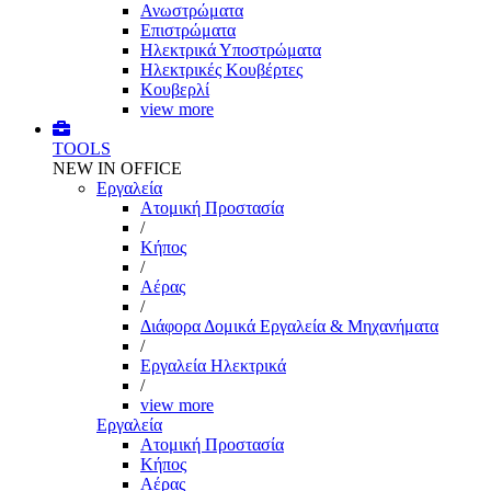
Ανωστρώματα
Επιστρώματα
Ηλεκτρικά Υποστρώματα
Ηλεκτρικές Κουβέρτες
Κουβερλί
view more
TOOLS
NEW IN OFFICE
Εργαλεία
Aτομική Προστασία
/
Kήπος
/
Αέρας
/
Διάφορα Δομικά Εργαλεία & Μηχανήματα
/
Εργαλεία Ηλεκτρικά
/
view more
Εργαλεία
Aτομική Προστασία
Kήπος
Αέρας