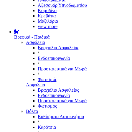
Αξεσουάρ Υπνοδωματίου
Κομοδίνο
Κρεβάτια
Μαξιλάρια
view more
Βρεφικά - Παιδικά
Ασφάλεια
Βραχιόλια Ασφαλείας
/
Ενδοεπικοινωνία
/
Προστατευτικά για Μωρά
/
Φωτισμός
Ασφάλεια
Βραχιόλια Ασφαλείας
Ενδοεπικοινωνία
Προστατευτικά για Μωρά
Φωτισμός
Βόλτα
Καθίσματα Αυτοκινήτου
/
Καρότσια