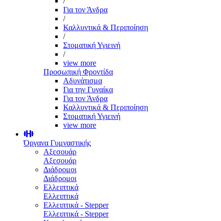
/
Για τον Άνδρα
/
Καλλυντικά & Περιποίηση
/
Στοματική Υγιεινή
/
view more
Προσωπική Φροντίδα
Αδυνάτισμα
Για την Γυναίκα
Για τον Άνδρα
Καλλυντικά & Περιποίηση
Στοματική Υγιεινή
view more
Όργανα Γυμναστικής
Αξεσουάρ
Αξεσουάρ
Διάδρομοι
Διάδρομοι
Ελλειπτικά
Ελλειπτικά
Ελλειπτικά - Stepper
Ελλειπτικά - Stepper