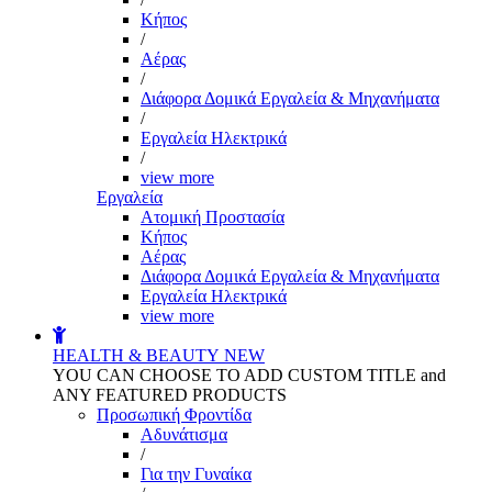
Kήπος
/
Αέρας
/
Διάφορα Δομικά Εργαλεία & Μηχανήματα
/
Εργαλεία Ηλεκτρικά
/
view more
Εργαλεία
Aτομική Προστασία
Kήπος
Αέρας
Διάφορα Δομικά Εργαλεία & Μηχανήματα
Εργαλεία Ηλεκτρικά
view more
HEALTH & BEAUTY
NEW
YOU CAN CHOOSE TO ADD CUSTOM TITLE and
ANY FEATURED PRODUCTS
Προσωπική Φροντίδα
Αδυνάτισμα
/
Για την Γυναίκα