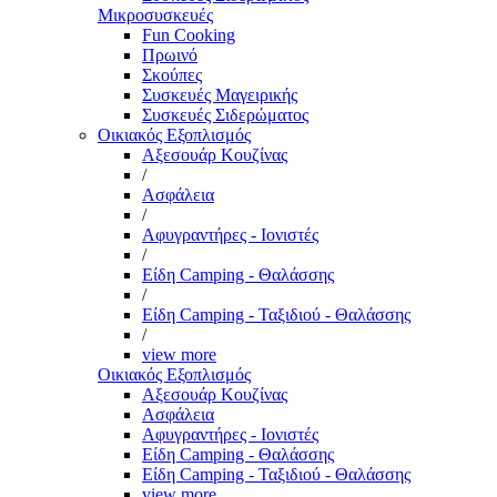
Μικροσυσκευές
Fun Cooking
Πρωινό
Σκούπες
Συσκευές Μαγειρικής
Συσκευές Σιδερώματος
Οικιακός Εξοπλισμός
Αξεσουάρ Κουζίνας
/
Ασφάλεια
/
Αφυγραντήρες - Ιονιστές
/
Είδη Camping - Θαλάσσης
/
Είδη Camping - Ταξιδιού - Θαλάσσης
/
view more
Οικιακός Εξοπλισμός
Αξεσουάρ Κουζίνας
Ασφάλεια
Αφυγραντήρες - Ιονιστές
Είδη Camping - Θαλάσσης
Είδη Camping - Ταξιδιού - Θαλάσσης
view more