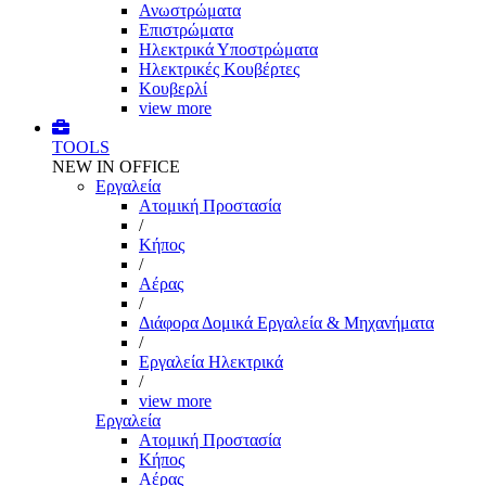
Ανωστρώματα
Επιστρώματα
Ηλεκτρικά Υποστρώματα
Ηλεκτρικές Κουβέρτες
Κουβερλί
view more
TOOLS
NEW IN OFFICE
Εργαλεία
Aτομική Προστασία
/
Kήπος
/
Αέρας
/
Διάφορα Δομικά Εργαλεία & Μηχανήματα
/
Εργαλεία Ηλεκτρικά
/
view more
Εργαλεία
Aτομική Προστασία
Kήπος
Αέρας