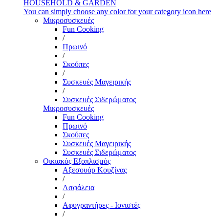
HOUSEHOLD & GARDEN
You can simply choose any color for your category icon here
Μικροσυσκευές
Fun Cooking
/
Πρωινό
/
Σκούπες
/
Συσκευές Μαγειρικής
/
Συσκευές Σιδερώματος
Μικροσυσκευές
Fun Cooking
Πρωινό
Σκούπες
Συσκευές Μαγειρικής
Συσκευές Σιδερώματος
Οικιακός Εξοπλισμός
Αξεσουάρ Κουζίνας
/
Ασφάλεια
/
Αφυγραντήρες - Ιονιστές
/