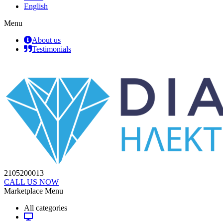
English
Menu
About us
Testimonials
2105200013
CALL US NOW
Marketplace Menu
All categories