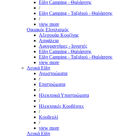
Είδη Camping - Θαλάσσης
/
Είδη Camping - Ταξιδιού - Θαλάσσης
/
view more
Οικιακός Εξοπλισμός
Αξεσουάρ Κουζίνας
Ασφάλεια
Αφυγραντήρες - Ιονιστές
Είδη Camping - Θαλάσσης
Είδη Camping - Ταξιδιού - Θαλάσσης
view more
Λευκά Είδη
Ανωστρώματα
/
Επιστρώματα
/
Ηλεκτρικά Υποστρώματα
/
Ηλεκτρικές Κουβέρτες
/
Κουβερλί
/
view more
Λευκά Είδη