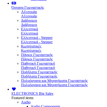
Όργανα Γυμναστικής
Αξεσουάρ
Αξεσουάρ
Διάδρομοι
Διάδρομοι
Ελλειπτικά
Ελλειπτικά
Ελλειπτικά - Stepper
Ελλειπτικά - Stepper
Κωπηλατικές
Κωπηλατικές
Πάγκοι Γυμναστικής
Πάγκοι Γυμναστικής
Παθητική Γυμναστική
Παθητική Γυμναστική
Ποδήλατα Γυμναστικής
Ποδήλατα Γυμναστικής
Πολυόργανα και Μηχανήματα Γυμναστικής
Πολυόργανα και Μηχανήματα Γυμναστικής
ELECTRONICS
Big Sales
Featured items
Audio
Audio Components