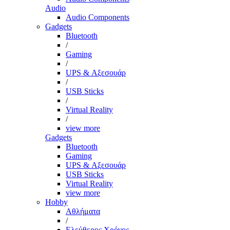
Audio
Audio Components
Gadgets
Bluetooth
/
Gaming
/
UPS & Αξεσουάρ
/
USB Sticks
/
Virtual Reality
/
view more
Gadgets
Bluetooth
Gaming
UPS & Αξεσουάρ
USB Sticks
Virtual Reality
view more
Hobby
Αθλήματα
/
Ελεύθερος Χρόνος