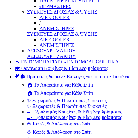
ΗΛΕΚΤΡΙΚΕΣ ΚΟΥΒΕΡΤΕΣ
ΘΕΡΜΑΣΤΡΕΣ
ΣΥΣΚΕΥΕΣ ΔΡΟΣΙΑΣ & ΨΥΞΗΣ
AIR COOLER
/
ΑΝΕΜΙΣΤΗΡΕΣ
ΣΥΣΚΕΥΕΣ ΔΡΟΣΙΑΣ & ΨΥΞΗΣ
AIR COOLER
ΑΝΕΜΙΣΤΗΡΕΣ
ΑΞΕΣΟΥΑΡ ΤΖΑΚΙΟΥ
ΑΞΕΣΟΥΑΡ ΤΖΑΚΙΟΥ
🦟 ΕΝΤΟΜΟΠΑΓΙΔΕΣ - ΕΝΤΟΜΟΑΠΩΘΗΤΙΚΑ
🍽️ Οργάνωση Κουζίνας & Είδη Σερβιρίσματος
🎁🏠 Προτάσεις δώρων • Επιλογές για το σπίτι • Για σένα
🏠 Τα Απαραίτητα για Κάθε Σπίτι
🏠 Τα Απαραίτητα για Κάθε Σπίτι
✨ Ξεχωριστές & Πρωτότυπες Συσκευές
✨ Ξεχωριστές & Πρωτότυπες Συσκευές
🍳 Εξοπλισμός Κουζίνας & Είδη Σερβιρίσματος
🍳 Εξοπλισμός Κουζίνας & Είδη Σερβιρίσματος
☕ Καφές & Απόλαυση στο Σπίτι
☕ Καφές & Απόλαυση στο Σπίτι