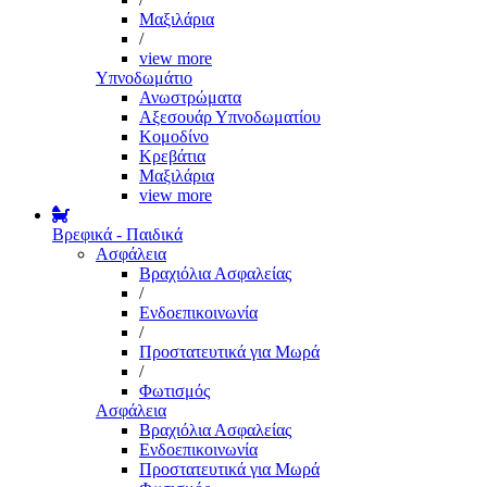
Μαξιλάρια
/
view more
Υπνοδωμάτιο
Ανωστρώματα
Αξεσουάρ Υπνοδωματίου
Κομοδίνο
Κρεβάτια
Μαξιλάρια
view more
Βρεφικά - Παιδικά
Ασφάλεια
Βραχιόλια Ασφαλείας
/
Ενδοεπικοινωνία
/
Προστατευτικά για Μωρά
/
Φωτισμός
Ασφάλεια
Βραχιόλια Ασφαλείας
Ενδοεπικοινωνία
Προστατευτικά για Μωρά