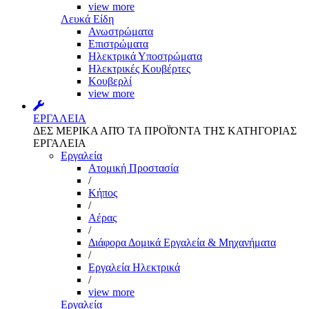
view more
Λευκά Είδη
Ανωστρώματα
Επιστρώματα
Ηλεκτρικά Υποστρώματα
Ηλεκτρικές Κουβέρτες
Κουβερλί
view more
ΕΡΓΑΛΕΙΑ
ΔΕΣ ΜΕΡΙΚΑ ΑΠΌ ΤΑ ΠΡΟΪΌΝΤΑ ΤΗΣ ΚΑΤΗΓΟΡΙΑΣ
ΕΡΓΑΛΕΙΑ
Εργαλεία
Aτομική Προστασία
/
Kήπος
/
Αέρας
/
Διάφορα Δομικά Εργαλεία & Μηχανήματα
/
Εργαλεία Ηλεκτρικά
/
view more
Εργαλεία