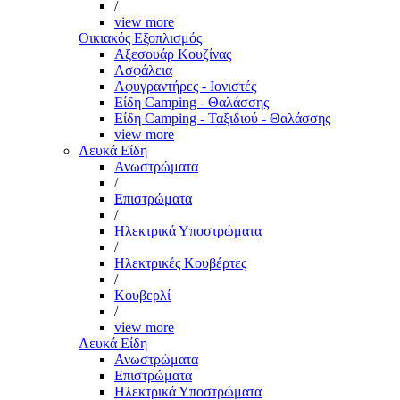
/
view more
Οικιακός Εξοπλισμός
Αξεσουάρ Κουζίνας
Ασφάλεια
Αφυγραντήρες - Ιονιστές
Είδη Camping - Θαλάσσης
Είδη Camping - Ταξιδιού - Θαλάσσης
view more
Λευκά Είδη
Ανωστρώματα
/
Επιστρώματα
/
Ηλεκτρικά Υποστρώματα
/
Ηλεκτρικές Κουβέρτες
/
Κουβερλί
/
view more
Λευκά Είδη
Ανωστρώματα
Επιστρώματα
Ηλεκτρικά Υποστρώματα