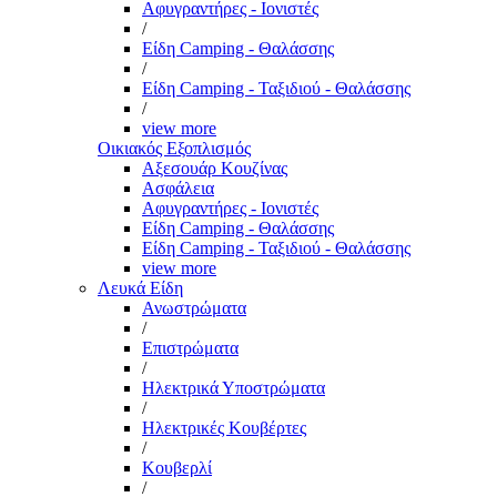
Αφυγραντήρες - Ιονιστές
/
Είδη Camping - Θαλάσσης
/
Είδη Camping - Ταξιδιού - Θαλάσσης
/
view more
Οικιακός Εξοπλισμός
Αξεσουάρ Κουζίνας
Ασφάλεια
Αφυγραντήρες - Ιονιστές
Είδη Camping - Θαλάσσης
Είδη Camping - Ταξιδιού - Θαλάσσης
view more
Λευκά Είδη
Ανωστρώματα
/
Επιστρώματα
/
Ηλεκτρικά Υποστρώματα
/
Ηλεκτρικές Κουβέρτες
/
Κουβερλί
/