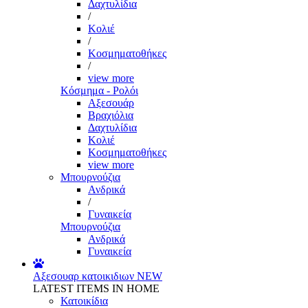
Δαχτυλίδια
/
Κολιέ
/
Κοσμηματοθήκες
/
view more
Κόσμημα - Ρολόι
Αξεσουάρ
Βραχιόλια
Δαχτυλίδια
Κολιέ
Κοσμηματοθήκες
view more
Μπουρνούζια
Ανδρικά
/
Γυναικεία
Μπουρνούζια
Ανδρικά
Γυναικεία
Αξεσουαρ κατοικιδιων
NEW
LATEST ITEMS IN HOME
Κατοικίδια