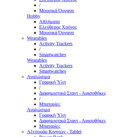
/
Μουσικά Όργανα
Hobby
Αθλήματα
Ελεύθερος Χρόνος
Μουσικά Όργανα
Wearables
Activity Trackers
/
Smartwatches
Wearables
Activity Trackers
Smartwatches
Αναλώσιμα
Γραφική Ύλη
/
Διαφημιστικά Σταντ - Αφισοθήκες
/
Μπαταρίες
Αναλώσιμα
Γραφική Ύλη
Διαφημιστικά Σταντ - Αφισοθήκες
Μπαταρίες
Αξεσουάρ Κινητών - Tablet