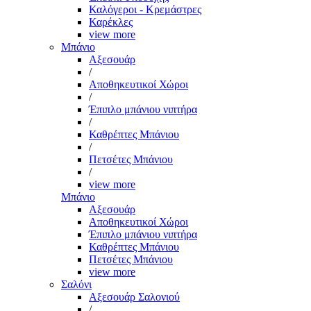
Καλόγεροι - Κρεμάστρες
Καρέκλες
view more
Μπάνιο
Αξεσουάρ
/
Αποθηκευτικοί Χώροι
/
Έπιπλο μπάνιου νιπτήρα
/
Καθρέπτες Μπάνιου
/
Πετσέτες Μπάνιου
/
view more
Μπάνιο
Αξεσουάρ
Αποθηκευτικοί Χώροι
Έπιπλο μπάνιου νιπτήρα
Καθρέπτες Μπάνιου
Πετσέτες Μπάνιου
view more
Σαλόνι
Αξεσουάρ Σαλονιού
/