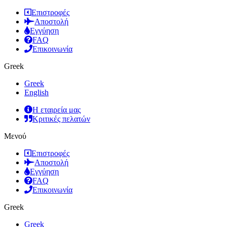
Επιστροφές
Αποστολή
Εγγύηση
FAQ
Επικοινωνία
Greek
Greek
English
Η εταιρεία μας
Κριτικές πελατών
Μενού
Επιστροφές
Αποστολή
Εγγύηση
FAQ
Επικοινωνία
Greek
Greek