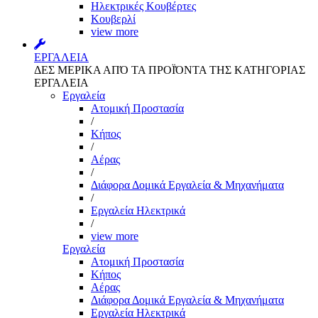
Ηλεκτρικές Κουβέρτες
Κουβερλί
view more
ΕΡΓΑΛΕΙΑ
ΔΕΣ ΜΕΡΙΚΑ ΑΠΌ ΤΑ ΠΡΟΪΌΝΤΑ ΤΗΣ ΚΑΤΗΓΟΡΙΑΣ
ΕΡΓΑΛΕΙΑ
Εργαλεία
Aτομική Προστασία
/
Kήπος
/
Αέρας
/
Διάφορα Δομικά Εργαλεία & Μηχανήματα
/
Εργαλεία Ηλεκτρικά
/
view more
Εργαλεία
Aτομική Προστασία
Kήπος
Αέρας
Διάφορα Δομικά Εργαλεία & Μηχανήματα
Εργαλεία Ηλεκτρικά