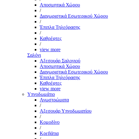
Αποσμητικά Χώρου
/
Διαχωριστικά Εσωτερικού Χώρου
/
Έπιπλα Τηλεόρασης
/
Καθρέφτες
/
view more
Σαλόνι
Αξεσουάρ Σαλονιού
Αποσμητικά Χώρου
Διαχωριστικά Εσωτερικού Χώρου
Έπιπλα Τηλεόρασης
Καθρέφτες
view more
Υπνοδωμάτιο
Ανωστρώματα
/
Αξεσουάρ Υπνοδωματίου
/
Κομοδίνο
/
Κρεβάτια
/