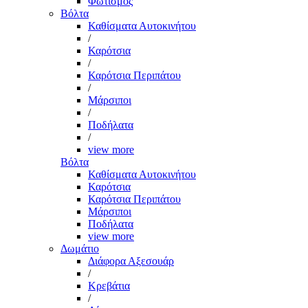
Φωτισμός
Βόλτα
Καθίσματα Αυτοκινήτου
/
Καρότσια
/
Καρότσια Περιπάτου
/
Μάρσιποι
/
Ποδήλατα
/
view more
Βόλτα
Καθίσματα Αυτοκινήτου
Καρότσια
Καρότσια Περιπάτου
Μάρσιποι
Ποδήλατα
view more
Δωμάτιο
Διάφορα Αξεσουάρ
/
Κρεβάτια
/