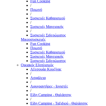
Fun Cooking
/
Πρωινό
/
Συσκευές Καθαρισμού
/
Συσκευές Μαγειρικής
/
Συσκευές Σιδερώματος
Μικροσυσκευές
Fun Cooking
Πρωινό
Συσκευές Καθαρισμού
Συσκευές Μαγειρικής
Συσκευές Σιδερώματος
Οικιακός Εξοπλισμός
Αξεσουάρ Κουζίνας
/
Ασφάλεια
/
Αφυγραντήρες - Ιονιστές
/
Είδη Camping - Θαλάσσης
/
Είδη Camping - Ταξιδιού - Θαλάσσης