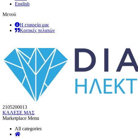
English
Μενού
Η εταιρεία μας
Κριτικές πελατών
2105200013
ΚΑΛΕΣΕ ΜΑΣ
Marketplace Menu
All categories