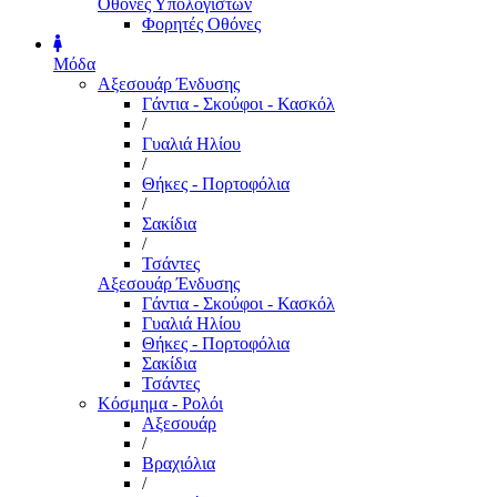
Οθόνες Υπολογιστών
Φορητές Οθόνες
Μόδα
Αξεσουάρ Ένδυσης
Γάντια - Σκούφοι - Κασκόλ
/
Γυαλιά Ηλίου
/
Θήκες - Πορτοφόλια
/
Σακίδια
/
Τσάντες
Αξεσουάρ Ένδυσης
Γάντια - Σκούφοι - Κασκόλ
Γυαλιά Ηλίου
Θήκες - Πορτοφόλια
Σακίδια
Τσάντες
Κόσμημα - Ρολόι
Αξεσουάρ
/
Βραχιόλια
/