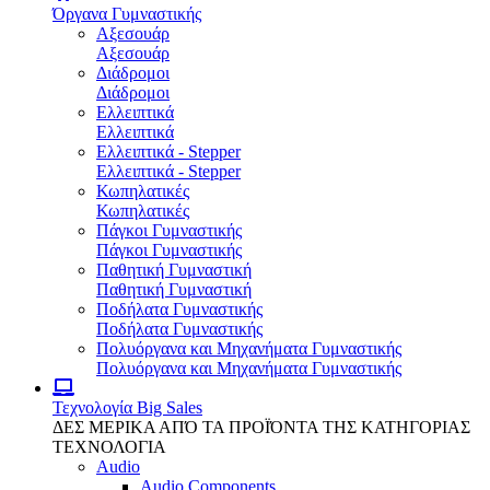
Όργανα Γυμναστικής
Αξεσουάρ
Αξεσουάρ
Διάδρομοι
Διάδρομοι
Ελλειπτικά
Ελλειπτικά
Ελλειπτικά - Stepper
Ελλειπτικά - Stepper
Κωπηλατικές
Κωπηλατικές
Πάγκοι Γυμναστικής
Πάγκοι Γυμναστικής
Παθητική Γυμναστική
Παθητική Γυμναστική
Ποδήλατα Γυμναστικής
Ποδήλατα Γυμναστικής
Πολυόργανα και Μηχανήματα Γυμναστικής
Πολυόργανα και Μηχανήματα Γυμναστικής
Τεχνολογία
Big Sales
ΔΕΣ ΜΕΡΙΚΑ ΑΠΌ ΤΑ ΠΡΟΪΌΝΤΑ ΤΗΣ ΚΑΤΗΓΟΡΙΑΣ
ΤΕΧΝΟΛΟΓΙΑ
Audio
Audio Components