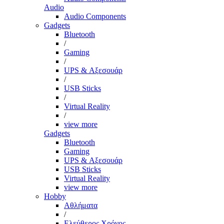
Audio
Audio Components
Gadgets
Bluetooth
/
Gaming
/
UPS & Αξεσουάρ
/
USB Sticks
/
Virtual Reality
/
view more
Gadgets
Bluetooth
Gaming
UPS & Αξεσουάρ
USB Sticks
Virtual Reality
view more
Hobby
Αθλήματα
/
Ελεύθερος Χρόνος