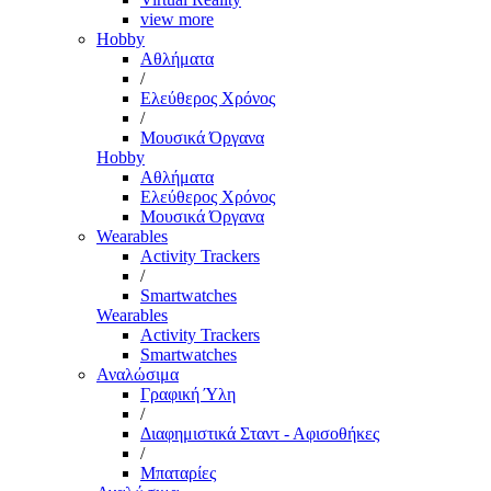
view more
Hobby
Αθλήματα
/
Ελεύθερος Χρόνος
/
Μουσικά Όργανα
Hobby
Αθλήματα
Ελεύθερος Χρόνος
Μουσικά Όργανα
Wearables
Activity Trackers
/
Smartwatches
Wearables
Activity Trackers
Smartwatches
Αναλώσιμα
Γραφική Ύλη
/
Διαφημιστικά Σταντ - Αφισοθήκες
/
Μπαταρίες