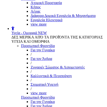
Aτομική Προστασία
Kήπος
Αέρας
Διάφορα Δομικά Εργαλεία & Μηχανήματα
Εργαλεία Ηλεκτρικά
view more
Υγεία - Ομορφιά
NEW
ΔΕΣ ΜΕΡΙΚΑ ΑΠΌ ΤΑ ΠΡΟΪΌΝΤΑ ΤΗΣ ΚΑΤΗΓΟΡΙΑΣ
ΥΓΕΙΑ ΚΑΙ ΟΜΟΡΦΙΑ
Προσωπική Φροντίδα
Για την Γυναίκα
/
Για τον Άνδρα
/
Ζυγαριές Σώματος & Λιπομετρητές
/
Καλλυντικά & Περιποίηση
/
Στοματική Υγιεινή
/
view more
Προσωπική Φροντίδα
Για την Γυναίκα
Για τον Άνδρα