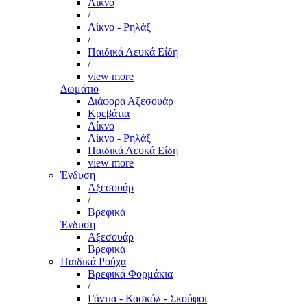
Λίκνο
/
Λίκνο - Ρηλάξ
/
Παιδικά Λευκά Είδη
/
view more
Δωμάτιο
Διάφορα Αξεσουάρ
Κρεβάτια
Λίκνο
Λίκνο - Ρηλάξ
Παιδικά Λευκά Είδη
view more
Ένδυση
Αξεσουάρ
/
Βρεφικά
Ένδυση
Αξεσουάρ
Βρεφικά
Παιδικά Ρούχα
Βρεφικά Φορμάκια
/
Γάντια - Κασκόλ - Σκούφοι