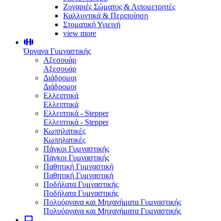
Ζυγαριές Σώματος & Λιπομετρητές
Καλλυντικά & Περιποίηση
Στοματική Υγιεινή
view more
Όργανα Γυμναστικής
Αξεσουάρ
Αξεσουάρ
Διάδρομοι
Διάδρομοι
Ελλειπτικά
Ελλειπτικά
Ελλειπτικά - Stepper
Ελλειπτικά - Stepper
Κωπηλατικές
Κωπηλατικές
Πάγκοι Γυμναστικής
Πάγκοι Γυμναστικής
Παθητική Γυμναστική
Παθητική Γυμναστική
Ποδήλατα Γυμναστικής
Ποδήλατα Γυμναστικής
Πολυόργανα και Μηχανήματα Γυμναστικής
Πολυόργανα και Μηχανήματα Γυμναστικής