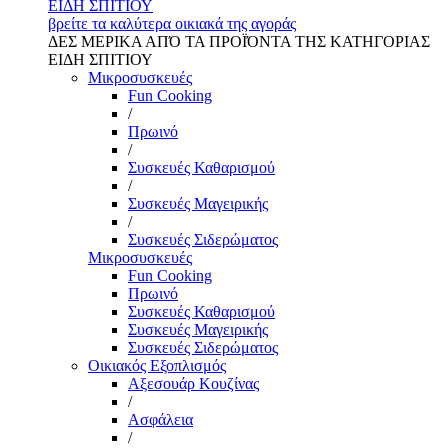
ΕΙΔΗ ΣΠΙΤΙΟΥ
βρείτε τα καλύτερα οικιακά της αγοράς
ΔΕΣ ΜΕΡΙΚΑ ΑΠΌ ΤΑ ΠΡΟΪΌΝΤΑ ΤΗΣ ΚΑΤΗΓΟΡΙΑΣ
ΕΙΔΗ ΣΠΙΤΙΟΥ
Μικροσυσκευές
Fun Cooking
/
Πρωινό
/
Συσκευές Καθαρισμού
/
Συσκευές Μαγειρικής
/
Συσκευές Σιδερώματος
Μικροσυσκευές
Fun Cooking
Πρωινό
Συσκευές Καθαρισμού
Συσκευές Μαγειρικής
Συσκευές Σιδερώματος
Οικιακός Εξοπλισμός
Αξεσουάρ Κουζίνας
/
Ασφάλεια
/