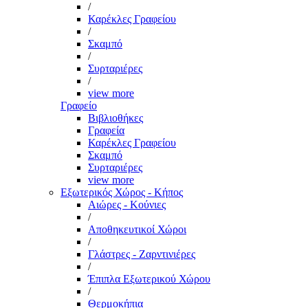
/
Καρέκλες Γραφείου
/
Σκαμπό
/
Συρταριέρες
/
view more
Γραφείο
Βιβλιοθήκες
Γραφεία
Καρέκλες Γραφείου
Σκαμπό
Συρταριέρες
view more
Εξωτερικός Χώρος - Κήπος
Αιώρες - Κούνιες
/
Αποθηκευτικοί Χώροι
/
Γλάστρες - Ζαρντινιέρες
/
Έπιπλα Εξωτερικού Χώρου
/
Θερμοκήπια