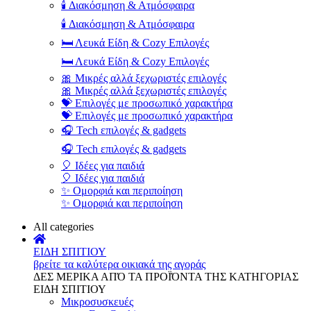
🕯️ Διακόσμηση & Ατμόσφαιρα
🕯️ Διακόσμηση & Ατμόσφαιρα
🛏️ Λευκά Είδη & Cozy Επιλογές
🛏️ Λευκά Είδη & Cozy Επιλογές
🎀 Μικρές αλλά ξεχωριστές επιλογές
🎀 Μικρές αλλά ξεχωριστές επιλογές
💝 Επιλογές με προσωπικό χαρακτήρα
💝 Επιλογές με προσωπικό χαρακτήρα
🎧 Tech επιλογές & gadgets
🎧 Tech επιλογές & gadgets
🎈 Ιδέες για παιδιά
🎈 Ιδέες για παιδιά
✨ Ομορφιά και περιποίηση
✨ Ομορφιά και περιποίηση
All categories
ΕΙΔΗ ΣΠΙΤΙΟΥ
βρείτε τα καλύτερα οικιακά της αγοράς
ΔΕΣ ΜΕΡΙΚΑ ΑΠΌ ΤΑ ΠΡΟΪΌΝΤΑ ΤΗΣ ΚΑΤΗΓΟΡΙΑΣ
ΕΙΔΗ ΣΠΙΤΙΟΥ
Μικροσυσκευές