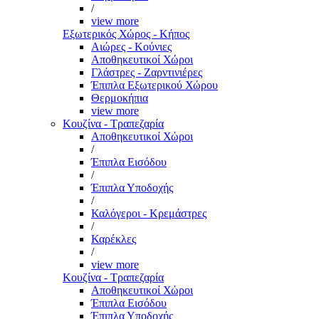
/
view more
Εξωτερικός Χώρος - Κήπος
Αιώρες - Κούνιες
Αποθηκευτικοί Χώροι
Γλάστρες - Ζαρντινιέρες
Έπιπλα Εξωτερικού Χώρου
Θερμοκήπια
view more
Κουζίνα - Τραπεζαρία
Αποθηκευτικοί Χώροι
/
Έπιπλα Εισόδου
/
Έπιπλα Υποδοχής
/
Καλόγεροι - Κρεμάστρες
/
Καρέκλες
/
view more
Κουζίνα - Τραπεζαρία
Αποθηκευτικοί Χώροι
Έπιπλα Εισόδου
Έπιπλα Υποδοχής