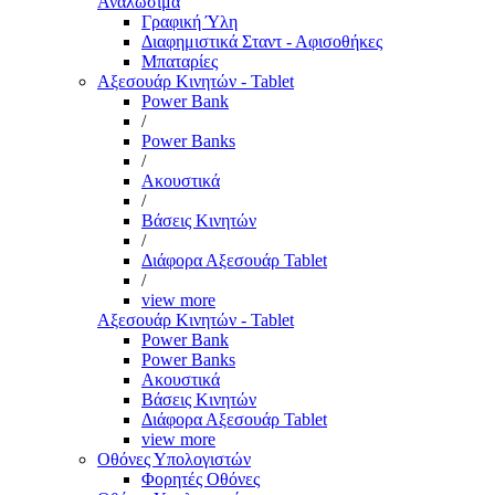
Αναλώσιμα
Γραφική Ύλη
Διαφημιστικά Σταντ - Αφισοθήκες
Μπαταρίες
Αξεσουάρ Κινητών - Tablet
Power Bank
/
Power Banks
/
Ακουστικά
/
Βάσεις Κινητών
/
Διάφορα Αξεσουάρ Tablet
/
view more
Αξεσουάρ Κινητών - Tablet
Power Bank
Power Banks
Ακουστικά
Βάσεις Κινητών
Διάφορα Αξεσουάρ Tablet
view more
Οθόνες Υπολογιστών
Φορητές Οθόνες