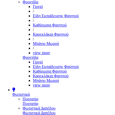
Φροντίδα
Γιογιό
/
Είδη Εκπαίδευσης Φαγητού
/
Καθίσματα Φαγητού
/
Καρεκλάκια Φαγητού
/
Μπάνιο Μωρού
/
view more
Φροντίδα
Γιογιό
Είδη Εκπαίδευσης Φαγητού
Καθίσματα Φαγητού
Καρεκλάκια Φαγητού
Μπάνιο Μωρού
view more
Φωτιστικά
Πορτατίφ
Πορτατίφ
Φωτιστικά Δαπέδου
Φωτιστικά Δαπέδου